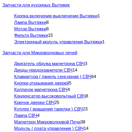
Запчасти для кухонных Вытяжек
Кнопка включения-выключения Вытяжки
1
Лампа Вытяжки
8
Мотор Вытяжки
8
Фильтр Вытяжки
15
Электронный модуль управления Вытяжки
1
Запчасти для Микроволновых печей
Двигатель обдува магнетрона СВЧ
3
Диоды-предохранители СВЧ
14
Клавиатура ( панель сенсорная ) СВЧ
64
Кнопки открывания дверей
5
Колпачок магнетрона СВЧ
4
Конденсатор высоковольтный СВЧ
8
Крючок дверки СВЧ
25
Куплер ( вращения тарелки ) СВЧ
23
Лампа СВЧ
4
Магнетрон Микроволновой Печи
38
Модуль ( плата управления ) СВЧ
14