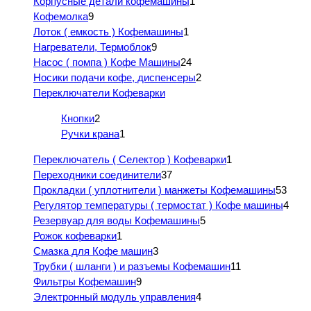
Корпусные детали кофемашины
1
Кофемолка
9
Лоток ( емкость ) Кофемашины
1
Нагреватели, Термоблок
9
Насос ( помпа ) Кофе Машины
24
Носики подачи кофе, диспенсеры
2
Переключатели Кофеварки
Кнопки
2
Ручки крана
1
Переключатель ( Селектор ) Кофеварки
1
Переходники соединители
37
Прокладки ( уплотнители ) манжеты Кофемашины
53
Регулятор температуры ( термостат ) Кофе машины
4
Резервуар для воды Кофемашины
5
Рожок кофеварки
1
Смазка для Кофе машин
3
Трубки ( шланги ) и разъемы Кофемашин
11
Фильтры Кофемашин
9
Электронный модуль управления
4