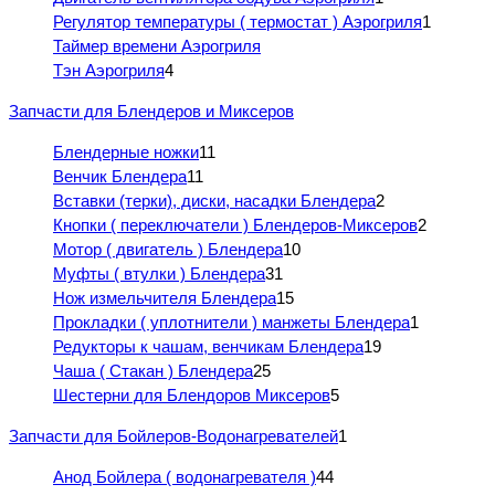
Регулятор температуры ( термостат ) Аэрогриля
1
Таймер времени Аэрогриля
Тэн Аэрогриля
4
Запчасти для Блендеров и Миксеров
Блендерные ножки
11
Венчик Блендера
11
Вставки (терки), диски, насадки Блендера
2
Кнопки ( переключатели ) Блендеров-Миксеров
2
Мотор ( двигатель ) Блендера
10
Муфты ( втулки ) Блендера
31
Нож измельчителя Блендера
15
Прокладки ( уплотнители ) манжеты Блендера
1
Редукторы к чашам, венчикам Блендера
19
Чаша ( Стакан ) Блендера
25
Шестерни для Блендоров Миксеров
5
Запчасти для Бойлеров-Водонагревателей
1
Анод Бойлера ( водонагревателя )
44