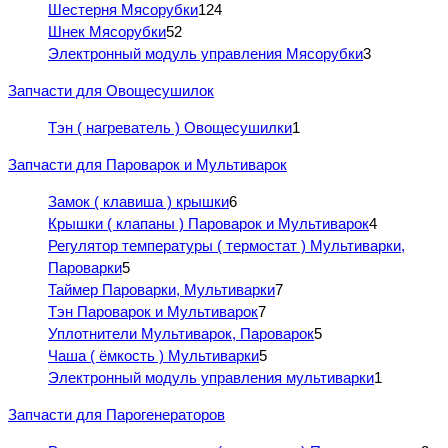
Шестерня Мясорубки
124
Шнек Мясорубки
52
Электронный модуль управления Мясорубки
3
Запчасти для Овощесушилок
Тэн ( нагреватель ) Овощесушилки
1
Запчасти для Пароварок и Мультиварок
Замок ( клавиша ) крышки
6
Крышки ( клапаны ) Пароварок и Мультиварок
4
Регулятор температуры ( термостат ) Мультиварки,
Пароварки
5
Таймер Пароварки, Мультиварки
7
Тэн Пароварок и Мультиварок
7
Уплотнители Мультиварок, Пароварок
5
Чаша ( ёмкость ) Мультиварки
5
Электронный модуль управления мультиварки
1
Запчасти для Парогенераторов