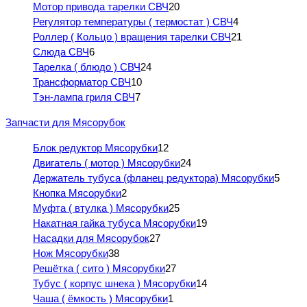
Мотор привода тарелки СВЧ
20
Регулятор температуры ( термостат ) СВЧ
4
Роллер ( Кольцо ) вращения тарелки СВЧ
21
Слюда СВЧ
6
Тарелка ( блюдо ) СВЧ
24
Трансформатор СВЧ
10
Тэн-лампа гриля СВЧ
7
Запчасти для Мясорубок
Блок редуктор Мясорубки
12
Двигатель ( мотор ) Мясорубки
24
Держатель тубуса (фланец редуктора) Мясорубки
5
Кнопка Мясорубки
2
Муфта ( втулка ) Мясорубки
25
Накатная гайка тубуса Мясорубки
19
Насадки для Мясорубок
27
Нож Мясорубки
38
Решётка ( сито ) Мясорубки
27
Тубус ( корпус шнека ) Мясорубки
14
Чаша ( ёмкость ) Мясорубки
1