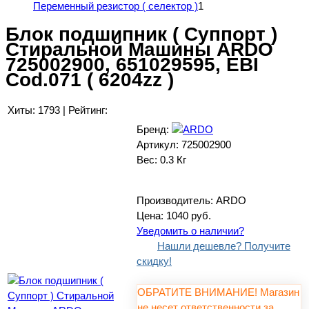
Переменный резистор ( селектор )
1
Блок подшипник ( Суппорт )
Стиральной Машины ARDO
725002900, 651029595, EBI
Cod.071 ( 6204zz )
Хиты:
1793
|
Рейтинг:
Бренд:
Артикул:
725002900
Вес:
0.3 Кг
Производитель:
ARDO
Цена:
1040 руб.
Уведомить о наличии?
Нашли дешевле? Получите
скидку!
ОБРАТИТЕ ВНИМАНИЕ! Магазин
не несет ответственности за