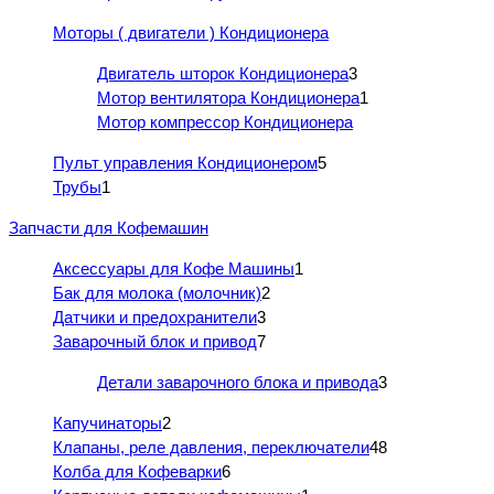
Моторы ( двигатели ) Кондиционера
Двигатель шторок Кондиционера
3
Мотор вентилятора Кондиционера
1
Мотор компрессор Кондиционера
Пульт управления Кондиционером
5
Трубы
1
Запчасти для Кофемашин
Аксессуары для Кофе Машины
1
Бак для молока (молочник)
2
Датчики и предохранители
3
Заварочный блок и привод
7
Детали заварочного блока и привода
3
Капучинаторы
2
Клапаны, реле давления, переключатели
48
Колба для Кофеварки
6