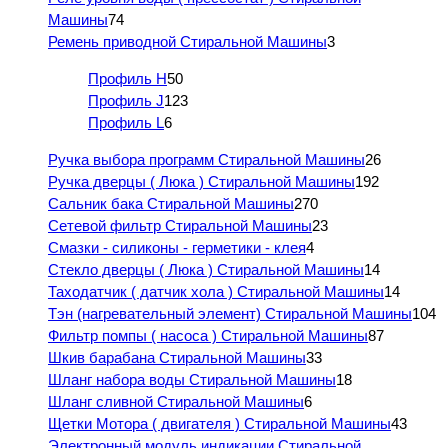
Машины
74
Ремень приводной Стиральной Машины
3
Профиль H
50
Профиль J
123
Профиль L
6
Ручка выбора программ Стиральной Машины
26
Ручка дверцы ( Люка ) Стиральной Машины
192
Сальник бака Стиральной Машины
270
Сетевой фильтр Стиральной Машины
23
Смазки - силиконы - герметики - клея
4
Стекло дверцы ( Люка ) Стиральной Машины
14
Таходатчик ( датчик хола ) Стиральной Машины
14
Тэн (нагревательный элемент) Стиральной Машины
104
Фильтр помпы ( насоса ) Стиральной Машины
87
Шкив барабана Стиральной Машины
33
Шланг набора воды Стиральной Машины
18
Шланг сливной Стиральной Машины
6
Щетки Мотора ( двигателя ) Стиральной Машины
43
Электронный модуль индикации Стиральной