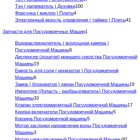
Тэн ( нагреватель ) Духовки
100
Форсунка ( жиклер ) Плиты
4
Электронный модуль управления ( таймер ) Плиты
41
Запчасти для Посудомоечных Машин
1
Водораспределитель ( воздушная камера )
Посудомоечной Машины
6
Диспенсер (дозатор) моющего средства Посудомоечной
Машины
19
Емкость для соли ( ионизатор ) Посудомоечной
Машины
6
Замок ( блокиратор ) двери Посудомоечной Машины
19
Импеллер (Лопасть - разбрызгиватель) Посудомоечной
Машины
33
Клапан электромагнитный Посудомоечной Машины
17
Кнопки-включатели Посудомоечной Машины
5
Корзина Посудомоечной машины
5
Мотор заслонки направления воды Посудомоечной
Машины
3
Мотор циркуляционный Посудомоечной Машины
92