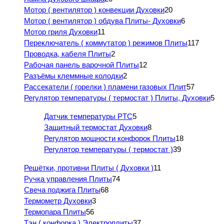
Мотор ( вентилятор ) конвекции Духовки
20
Мотор ( вентилятор ) обдува Плиты- Духовки
6
Мотор гриля Духовки
11
Переключатель ( коммутатор ) режимов Плиты
117
Проводка, кабеля Плиты
2
Рабочая панель варочной Плиты
12
Разъёмы клеммные колодки
2
Рассекатели ( горелки ) пламени газовых Плит
57
Регулятор температуры ( термостат ) Плиты, Духовки
5
Датчик температуры PTC
5
Защитный термостат Духовки
8
Регулятор мощности конфорок Плиты
18
Регулятор температуры ( термостат )
39
Решётки, противни Плиты ( Духовки )
11
Ручка управления Плиты
74
Свеча поджига Плиты
68
Термометр Духовки
3
Термопара Плиты
56
Тэн ( конфорка ) Электроплиты
37