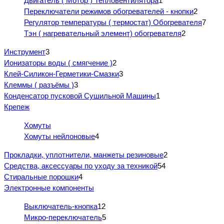
Двигатель ( Мотор ) Тепловентилятора
1
Переключатели режимов обогревателей - кнопки
2
Регулятор температуры ( термостат) Обогревателя
7
Тэн ( нагревательный элемент) обогревателя
2
Инструмент
3
Ионизаторы воды ( смягчение )
2
Клей-Силикон-Герметики-Смазки
3
Клеммы ( разъёмы )
3
Конденсатор пусковой Сушильной Машины
1
Крепеж
Хомуты
Хомуты нейлоновые
4
Прокладки, уплотнители, манжеты резиновые
2
Средства, аксессуары по уходу за техникой
54
Стиральные порошки
4
Электронные компоненты
Выключатель-кнопка
12
Микро-переключатель
5