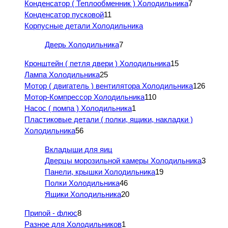
Конденсатор ( Теплообменник ) Холодильника
7
Конденсатор пусковой
11
Корпусные детали Холодильника
Дверь Холодильника
7
Кронштейн ( петля двери ) Холодильника
15
Лампа Холодильника
25
Мотор ( двигатель ) вентилятора Холодильника
126
Мотор-Компрессор Холодильника
110
Насос ( помпа ) Холодильника
1
Пластиковые детали ( полки, ящики, накладки )
Холодильника
56
Вкладыши для яиц
Дверцы морозильной камеры Холодильника
3
Панели, крышки Холодильника
19
Полки Холодильника
46
Ящики Холодильника
20
Припой - флюс
8
Разное для Холодильников
1