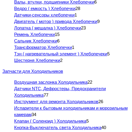
Валы, втулки, подшипники Хлебопечки
6
Ведро ( емкость ) Хлебопечки
28
Датчики-сенсоры хлебопечки
1
Двигатель ( мотор ) привода Хлебопечки
9
Лопатка ( мешалка ) Хлебопечки
23
Ремень Хлебопечки
15
Сальник Хлебопечки
6
Трансформатор Хлебопечки
1
Тэн ( нагревательный элемент ) Хлебопечеки
5
Шестерня Хлебопечки
2
Запчасти для Холодильников
Воздушная заслонка Холодильника
22
Датчики NTC, Дефростеры, Предохранители
Холодильника
77
Инструмент для ремонта Холодильников
26
Испарители к бытовым холодильникам и морозильным
камерам
34
Клапан ( Соленоид ) Холодильника
5
Кнопка-Выключатель света Холодильника
40