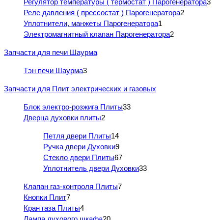
Регулятор температуры ( термостат ) Парогенератора
3
Реле давления ( прессостат ) Парогенератора
2
Уплотнители, манжеты Парогенератора
1
Электромагнитный клапан Парогенератора
2
Запчасти для печи Шаурма
Тэн печи Шаурма
3
Запчасти для Плит электрических и газовых
Блок электро-розжига Плиты
33
Дверца духовки плиты
2
Петля двери Плиты
14
Ручка двери Духовки
9
Стекло двери Плиты
67
Уплотнитель двери Духовки
33
Клапан газ-контроля Плиты
7
Кнопки Плит
7
Кран газа Плиты
4
Лампа духового шкафа
20