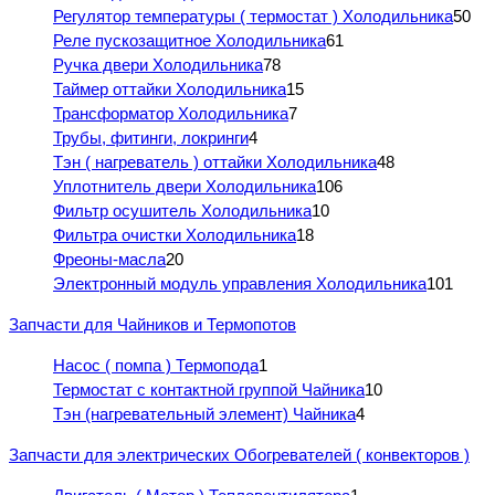
Регулятор температуры ( термостат ) Холодильника
50
Реле пускозащитное Холодильника
61
Ручка двери Холодильника
78
Таймер оттайки Холодильника
15
Трансформатор Холодильника
7
Трубы, фитинги, локринги
4
Тэн ( нагреватель ) оттайки Холодильника
48
Уплотнитель двери Холодильника
106
Фильтр осушитель Холодильника
10
Фильтра очистки Холодильника
18
Фреоны-масла
20
Электронный модуль управления Холодильника
101
Запчасти для Чайников и Термопотов
Насос ( помпа ) Термопода
1
Термостат с контактной группой Чайника
10
Тэн (нагревательный элемент) Чайника
4
Запчасти для электрических Обогревателей ( конвекторов )