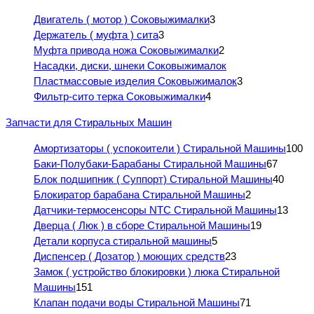
Двигатель ( мотор ) Соковыжималки
3
Держатель ( муфта ) сита
3
Муфта привода ножа Соковыжималки
2
Насадки, диски, шнеки Соковыжималок
Пластмассовые изделия Соковыжималок
3
Фильтр-сито терка Соковыжималки
4
Запчасти для Стиральных Машин
Амортизаторы ( успокоители ) Стиральной Машины
100
Баки-Полубаки-Барабаны Стиральной Машины
67
Блок подшипник ( Суппорт) Стиральной Машины
40
Блокиратор барабана Стиральной Машины
2
Датчики-термосенсоры NTC Стиральной Машины
13
Дверца ( Люк ) в сборе Стиральной Машины
19
Детали корпуса стиральной машины
5
Диспенсер ( Дозатор ) моющих средств
23
Замок ( устройство блокировки ) люка Стиральной
Машины
151
Клапан подачи воды Стиральной Машины
71