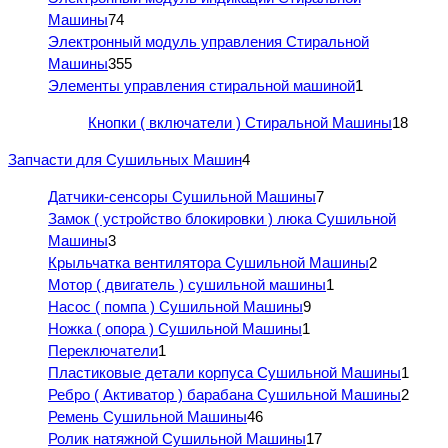
Машины
74
Электронный модуль управления Стиральной
Машины
355
Элементы управления стиральной машиной
1
Кнопки ( включатели ) Стиральной Машины
18
Запчасти для Сушильных Машин
4
Датчики-сенсоры Сушильной Машины
7
Замок ( устройство блокировки ) люка Сушильной
Машины
3
Крыльчатка вентилятора Сушильной Машины
2
Мотор ( двигатель ) сушильной машины
1
Насос ( помпа ) Сушильной Машины
9
Ножка ( опора ) Сушильной Машины
1
Переключатели
1
Пластиковые детали корпуса Сушильной Машины
1
Ребро ( Активатор ) барабана Сушильной Машины
2
Ремень Сушильной Машины
46
Ролик натяжной Сушильной Машины
17