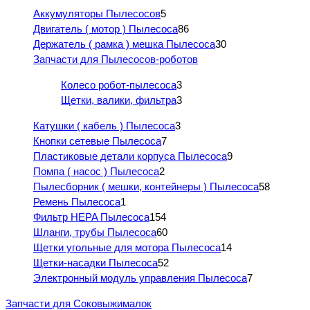
Аккумуляторы Пылесосов
5
Двигатель ( мотор ) Пылесоса
86
Держатель ( рамка ) мешка Пылесоса
30
Запчасти для Пылесосов-роботов
Колесо робот-пылесоса
3
Щетки, валики, фильтра
3
Катушки ( кабель ) Пылесоса
3
Кнопки сетевые Пылесоса
7
Пластиковые детали корпуса Пылесоса
9
Помпа ( насос ) Пылесоса
2
Пылесборник ( мешки, контейнеры ) Пылесоса
58
Ремень Пылесоса
1
Фильтр HEPA Пылесоса
154
Шланги, трубы Пылесоса
60
Щетки угольные для мотора Пылесоса
14
Щетки-насадки Пылесоса
52
Электронный модуль управления Пылесоса
7
Запчасти для Соковыжималок