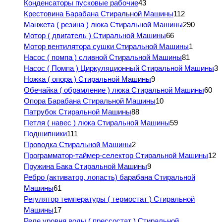
Конденсаторы пусковые рабочие
43
Крестовина Барабана Стиральной Машины
112
Манжета ( резина ) люка Стиральной Машины
290
Мотор ( двигатель ) Стиральной Машины
66
Мотор вентилятора сушки Стиральной Машины
1
Насос ( помпа ) сливной Стиральной Машины
81
Насос ( Помпа ) Циркуляционный Стиральной Машины
3
Ножка ( опора ) Стиральной Машины
9
Обечайка ( обрамление ) люка Стиральной Машины
60
Опора Барабана Стиральной Машины
10
Патрубок Стиральной Машины
88
Петля ( навес ) люка Стиральной Машины
59
Подшипники
111
Проводка Стиральной Машины
2
Программатор-таймер-селектор Стиральной Машины
12
Пружина Бака Стиральной Машины
9
Ребро (активатор, лопасть) барабана Стиральной
Машины
61
Регулятор температуры ( термостат ) Стиральной
Машины
17
Реле уровня воды ( прессостат ) Стиральной