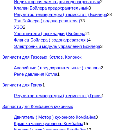
Индикаторная лампа для водонагревателя
2
Клапан Бойлера предохранительный
3
Регулятор температуры ( термостат ) Бойлера
28
Тэн Бойлера ( водонагревателя )
73
УЗО
2
Уплотнители ( прокладки ) Бойлера
21
Фланец Бойлера ( водонагревателя )
4
Электронный модуль управления Бойлера
3
Запчасти для Газовых Котлов, Колонок
Аварийные ( предохранительные ) клапана
2
Реле давления Котла
1
Запчасти для Гриля
1
Регулятор температуры ( термостат ) Гриля
1
Запчасти для Комбайнов кухонных
Двигатель ( Мотор ) кухонного Комбайна
9
Крышка чаши кухонного Комбайна
15
Куплер ( шток ) кухонного Комбайна
17