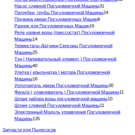
Насос сливной Посудомоечной Машины
31
Патрубки, трубы Посудомоечной Машины
24
Пружина двери Посудомоечных Машин
6
Разное для Посудомоечных Машин
16
Реле уровня воды (прессостат) Посудомоечной
Машины
14
Термостаты-Датчики-Сенсоры Посудомоечной
Машины
25
Тэн ( Нагревательный элемент ) Посудомоечной
Машины
40
Улитка ( крыльчатка ) мотора Посудомоечной
Машины
16
Уплотнитель двери Посудомоечной Машины
30
Фильтр ( улавливатель ) Посудомоечной Машины
11
Шланг набора воды посудомоечной машины
10
Шланг сливной Посудомоечной Машины
11
Электронный Модуль управления Посудомоечной
Машины
135
Запчасти для Пылесосов