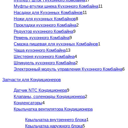
Муфты-втулки шнека Кухонного Комбайна
11
Насадки для Кухонных Комбайнов
11
Ножи для кухонных Комбайнов
8
Прокладки кухонного Комбайна
2
Редуктор кухонного Комбайна
9
Ремень кухонного Комбайна
9
Смазка пищевая для кухонных Комбайнов
1
Чаша кухонного Комбайна
13
Шестерня кухонного Комбайна
4
Шпиндель кухонного Комбайна
2
Электронный модуль управления Кухонного Комбайна
6
Запчасти для Кондиционеров
Датчик NTC Кондиционера
9
Клапаны, соленоиды Кондиционера
2
Конденсаторы
4
Крыльчатка вентилятора Кондиционера
Крыльчатка внутреннего блока
1
Крыльчатка наружного блока
5