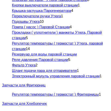
Кнопки выключатели паровой станции
1
Крышка-заглушка Парогенератора
4
Переключатели ручки Утюга
1
Подошвы Утюга
10
Помпа ( насос ) Паровой Станции
4
Прокладки ( уплотнители ) манжеты Утюга, Паровой
станции
5
Регулятор температуры ( термостат ) Утюга, паровой
станции
14
Резервуар для воды паровой станции
Реле давления Паровой станции
5
Фильтр Утюга
2
Шланг подачи пара для отпаривателя
1
Электронный модуль управления паровой станции
1
Запчасти для Фритюрниц
Регулятор температуры ( термостат ) Фритюрницы
1
Запчасти для Хлебопечек