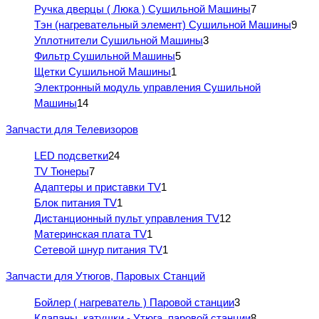
Ручка дверцы ( Люка ) Сушильной Машины
7
Тэн (нагревательный элемент) Сушильной Машины
9
Уплотнители Сушильной Машины
3
Фильтр Сушильной Машины
5
Щетки Сушильной Машины
1
Электронный модуль управления Сушильной
Машины
14
Запчасти для Телевизоров
LED подсветки
24
TV Тюнеры
7
Адаптеры и приставки TV
1
Блок питания TV
1
Дистанционный пульт управления TV
12
Материнская плата TV
1
Сетевой шнур питания TV
1
Запчасти для Утюгов, Паровых Станций
Бойлер ( нагреватель ) Паровой станции
3
Клапаны, катушки - Утюга, паровой станции
8