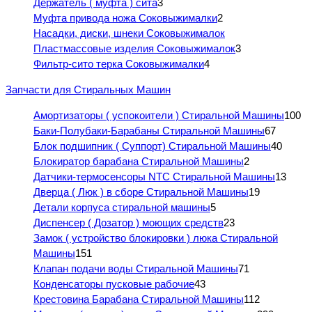
Держатель ( муфта ) сита
3
Муфта привода ножа Соковыжималки
2
Насадки, диски, шнеки Соковыжималок
Пластмассовые изделия Соковыжималок
3
Фильтр-сито терка Соковыжималки
4
Запчасти для Стиральных Машин
Амортизаторы ( успокоители ) Стиральной Машины
100
Баки-Полубаки-Барабаны Стиральной Машины
67
Блок подшипник ( Суппорт) Стиральной Машины
40
Блокиратор барабана Стиральной Машины
2
Датчики-термосенсоры NTC Стиральной Машины
13
Дверца ( Люк ) в сборе Стиральной Машины
19
Детали корпуса стиральной машины
5
Диспенсер ( Дозатор ) моющих средств
23
Замок ( устройство блокировки ) люка Стиральной
Машины
151
Клапан подачи воды Стиральной Машины
71
Конденсаторы пусковые рабочие
43
Крестовина Барабана Стиральной Машины
112