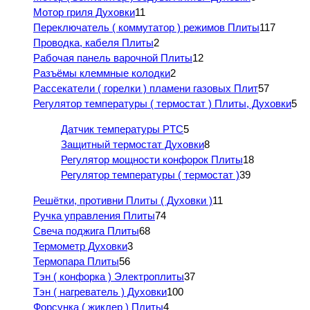
Мотор гриля Духовки
11
Переключатель ( коммутатор ) режимов Плиты
117
Проводка, кабеля Плиты
2
Рабочая панель варочной Плиты
12
Разъёмы клеммные колодки
2
Рассекатели ( горелки ) пламени газовых Плит
57
Регулятор температуры ( термостат ) Плиты, Духовки
5
Датчик температуры PTC
5
Защитный термостат Духовки
8
Регулятор мощности конфорок Плиты
18
Регулятор температуры ( термостат )
39
Решётки, противни Плиты ( Духовки )
11
Ручка управления Плиты
74
Свеча поджига Плиты
68
Термометр Духовки
3
Термопара Плиты
56
Тэн ( конфорка ) Электроплиты
37
Тэн ( нагреватель ) Духовки
100
Форсунка ( жиклер ) Плиты
4