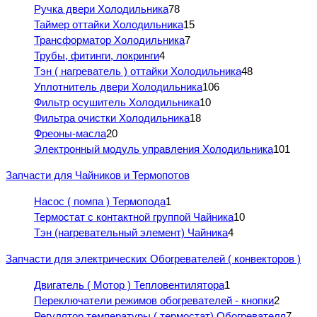
Ручка двери Холодильника
78
Таймер оттайки Холодильника
15
Трансформатор Холодильника
7
Трубы, фитинги, локринги
4
Тэн ( нагреватель ) оттайки Холодильника
48
Уплотнитель двери Холодильника
106
Фильтр осушитель Холодильника
10
Фильтра очистки Холодильника
18
Фреоны-масла
20
Электронный модуль управления Холодильника
101
Запчасти для Чайников и Термопотов
Насос ( помпа ) Термопода
1
Термостат с контактной группой Чайника
10
Тэн (нагревательный элемент) Чайника
4
Запчасти для электрических Обогревателей ( конвекторов )
Двигатель ( Мотор ) Тепловентилятора
1
Переключатели режимов обогревателей - кнопки
2
Регулятор температуры ( термостат) Обогревателя
7