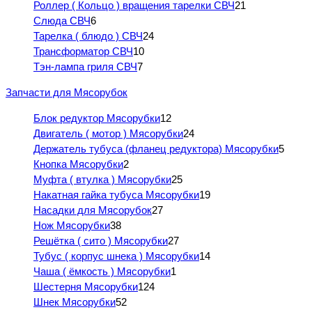
Роллер ( Кольцо ) вращения тарелки СВЧ
21
Слюда СВЧ
6
Тарелка ( блюдо ) СВЧ
24
Трансформатор СВЧ
10
Тэн-лампа гриля СВЧ
7
Запчасти для Мясорубок
Блок редуктор Мясорубки
12
Двигатель ( мотор ) Мясорубки
24
Держатель тубуса (фланец редуктора) Мясорубки
5
Кнопка Мясорубки
2
Муфта ( втулка ) Мясорубки
25
Накатная гайка тубуса Мясорубки
19
Насадки для Мясорубок
27
Нож Мясорубки
38
Решётка ( сито ) Мясорубки
27
Тубус ( корпус шнека ) Мясорубки
14
Чаша ( ёмкость ) Мясорубки
1
Шестерня Мясорубки
124
Шнек Мясорубки
52