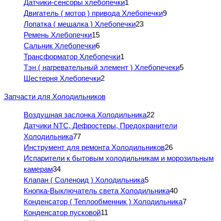
Датчики-сенсоры хлебопечки
1
Двигатель ( мотор ) привода Хлебопечки
9
Лопатка ( мешалка ) Хлебопечки
23
Ремень Хлебопечки
15
Сальник Хлебопечки
6
Трансформатор Хлебопечки
1
Тэн ( нагревательный элемент ) Хлебопечеки
5
Шестерня Хлебопечки
2
Запчасти для Холодильников
Воздушная заслонка Холодильника
22
Датчики NTC, Дефростеры, Предохранители
Холодильника
77
Инструмент для ремонта Холодильников
26
Испарители к бытовым холодильникам и морозильным
камерам
34
Клапан ( Соленоид ) Холодильника
5
Кнопка-Выключатель света Холодильника
40
Конденсатор ( Теплообменник ) Холодильника
7
Конденсатор пусковой
11