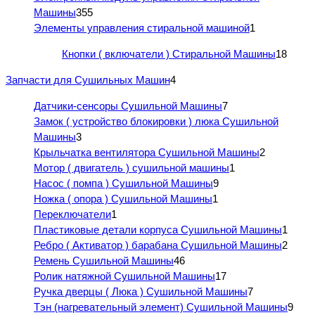
Машины
355
Элементы управления стиральной машиной
1
Кнопки ( включатели ) Стиральной Машины
18
Запчасти для Сушильных Машин
4
Датчики-сенсоры Сушильной Машины
7
Замок ( устройство блокировки ) люка Сушильной
Машины
3
Крыльчатка вентилятора Сушильной Машины
2
Мотор ( двигатель ) сушильной машины
1
Насос ( помпа ) Сушильной Машины
9
Ножка ( опора ) Сушильной Машины
1
Переключатели
1
Пластиковые детали корпуса Сушильной Машины
1
Ребро ( Активатор ) барабана Сушильной Машины
2
Ремень Сушильной Машины
46
Ролик натяжной Сушильной Машины
17
Ручка дверцы ( Люка ) Сушильной Машины
7
Тэн (нагревательный элемент) Сушильной Машины
9