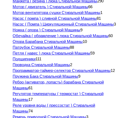
Манжета ( резина ) люка Стиральной Машины
290
Мотор ( двигатель ) Стиральной Машины
66
Мотор вентилятора сушки Стиральной Машины
1
Насос ( помпа ) сливной Стиральной Машины
81
Насос ( Помпа ) Циркуляционный Стиральной Машины
3
Ножка ( опора ) Стиральной Машины
9
Обечайка ( обрамление ) люка Стиральной Машины
60
Опора Барабана Стиральной Машины
10
Патрубок Стиральной Машины
88
Петля ( навес ) люка Стиральной Машины
59
Подшипники
111
Проводка Стиральной Машины
2
Программатор-таймер-селектор Стиральной Машины
12
Пружина Бака Стиральной Машины
9
Ребро (активатор, лопасть) барабана Стиральной
Машины
61
Регулятор температуры ( термостат ) Стиральной
Машины
17
Реле уровня воды ( прессостат ) Стиральной
Машины
74
Ремень приводной Стиральной Машины
3