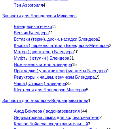
Тэн Аэрогриля
4
Запчасти для Блендеров и Миксеров
Блендерные ножки
11
Венчик Блендера
11
Вставки (терки), диски, насадки Блендера
2
Кнопки ( переключатели ) Блендеров-Миксеров
2
Мотор ( двигатель ) Блендера
10
Муфты ( втулки ) Блендера
31
Нож измельчителя Блендера
15
Прокладки ( уплотнители ) манжеты Блендера
1
Редукторы к чашам, венчикам Блендера
19
Чаша ( Стакан ) Блендера
25
Шестерни для Блендоров Миксеров
5
Запчасти для Бойлеров-Водонагревателей
1
Анод Бойлера ( водонагревателя )
44
Индикаторная лампа для водонагревателя
2
Клапан Бойлера предохранительный
3