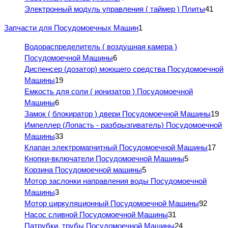
Электронный модуль управления ( таймер ) Плиты
41
Запчасти для Посудомоечных Машин
1
Водораспределитель ( воздушная камера )
Посудомоечной Машины
6
Диспенсер (дозатор) моющего средства Посудомоечной
Машины
19
Емкость для соли ( ионизатор ) Посудомоечной
Машины
6
Замок ( блокиратор ) двери Посудомоечной Машины
19
Импеллер (Лопасть - разбрызгиватель) Посудомоечной
Машины
33
Клапан электромагнитный Посудомоечной Машины
17
Кнопки-включатели Посудомоечной Машины
5
Корзина Посудомоечной машины
5
Мотор заслонки направления воды Посудомоечной
Машины
3
Мотор циркуляционный Посудомоечной Машины
92
Насос сливной Посудомоечной Машины
31
Патрубки, трубы Посудомоечной Машины
24