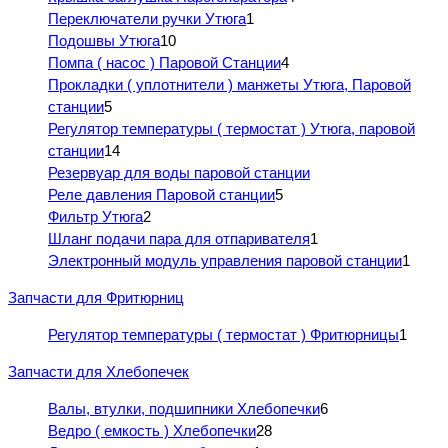
Переключатели ручки Утюга
1
Подошвы Утюга
10
Помпа ( насос ) Паровой Станции
4
Прокладки ( уплотнители ) манжеты Утюга, Паровой
станции
5
Регулятор температуры ( термостат ) Утюга, паровой
станции
14
Резервуар для воды паровой станции
Реле давления Паровой станции
5
Фильтр Утюга
2
Шланг подачи пара для отпаривателя
1
Электронный модуль управления паровой станции
1
Запчасти для Фритюрниц
Регулятор температуры ( термостат ) Фритюрницы
1
Запчасти для Хлебопечек
Валы, втулки, подшипники Хлебопечки
6
Ведро ( емкость ) Хлебопечки
28