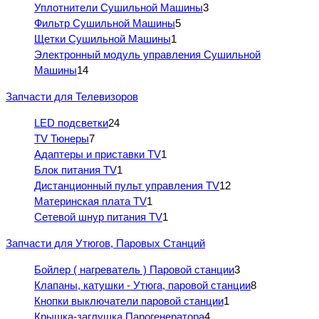
Уплотнители Сушильной Машины
3
Фильтр Сушильной Машины
5
Щетки Сушильной Машины
1
Электронный модуль управления Сушильной
Машины
14
Запчасти для Телевизоров
LED подсветки
24
TV Тюнеры
7
Адаптеры и приставки TV
1
Блок питания TV
1
Дистанционный пульт управления TV
12
Материнская плата TV
1
Сетевой шнур питания TV
1
Запчасти для Утюгов, Паровых Станций
Бойлер ( нагреватель ) Паровой станции
3
Клапаны, катушки - Утюга, паровой станции
8
Кнопки выключатели паровой станции
1
Крышка-заглушка Парогенератора
4