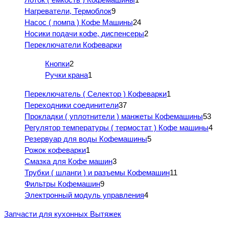
Нагреватели, Термоблок
9
Насос ( помпа ) Кофе Машины
24
Носики подачи кофе, диспенсеры
2
Переключатели Кофеварки
Кнопки
2
Ручки крана
1
Переключатель ( Селектор ) Кофеварки
1
Переходники соединители
37
Прокладки ( уплотнители ) манжеты Кофемашины
53
Регулятор температуры ( термостат ) Кофе машины
4
Резервуар для воды Кофемашины
5
Рожок кофеварки
1
Смазка для Кофе машин
3
Трубки ( шланги ) и разъемы Кофемашин
11
Фильтры Кофемашин
9
Электронный модуль управления
4
Запчасти для кухонных Вытяжек