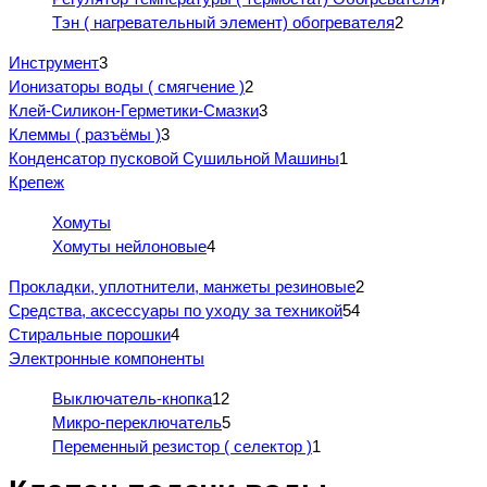
Тэн ( нагревательный элемент) обогревателя
2
Инструмент
3
Ионизаторы воды ( смягчение )
2
Клей-Силикон-Герметики-Смазки
3
Клеммы ( разъёмы )
3
Конденсатор пусковой Сушильной Машины
1
Крепеж
Хомуты
Хомуты нейлоновые
4
Прокладки, уплотнители, манжеты резиновые
2
Средства, аксессуары по уходу за техникой
54
Стиральные порошки
4
Электронные компоненты
Выключатель-кнопка
12
Микро-переключатель
5
Переменный резистор ( селектор )
1