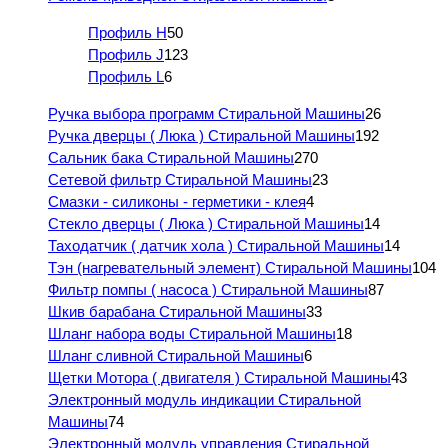
Профиль H
50
Профиль J
123
Профиль L
6
Ручка выбора программ Стиральной Машины
26
Ручка дверцы ( Люка ) Стиральной Машины
192
Сальник бака Стиральной Машины
270
Сетевой фильтр Стиральной Машины
23
Смазки - силиконы - герметики - клея
4
Стекло дверцы ( Люка ) Стиральной Машины
14
Таходатчик ( датчик хола ) Стиральной Машины
14
Тэн (нагревательный элемент) Стиральной Машины
104
Фильтр помпы ( насоса ) Стиральной Машины
87
Шкив барабана Стиральной Машины
33
Шланг набора воды Стиральной Машины
18
Шланг сливной Стиральной Машины
6
Щетки Мотора ( двигателя ) Стиральной Машины
43
Электронный модуль индикации Стиральной
Машины
74
Электронный модуль управления Стиральной