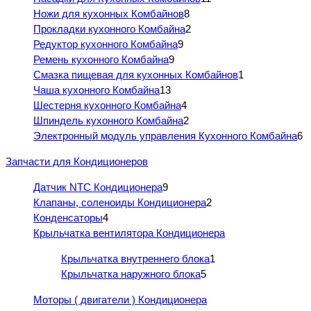
Ножи для кухонных Комбайнов
8
Прокладки кухонного Комбайна
2
Редуктор кухонного Комбайна
9
Ремень кухонного Комбайна
9
Смазка пищевая для кухонных Комбайнов
1
Чаша кухонного Комбайна
13
Шестерня кухонного Комбайна
4
Шпиндель кухонного Комбайна
2
Электронный модуль управления Кухонного Комбайна
6
Запчасти для Кондиционеров
Датчик NTC Кондиционера
9
Клапаны, соленоиды Кондиционера
2
Конденсаторы
4
Крыльчатка вентилятора Кондиционера
Крыльчатка внутреннего блока
1
Крыльчатка наружного блока
5
Моторы ( двигатели ) Кондиционера