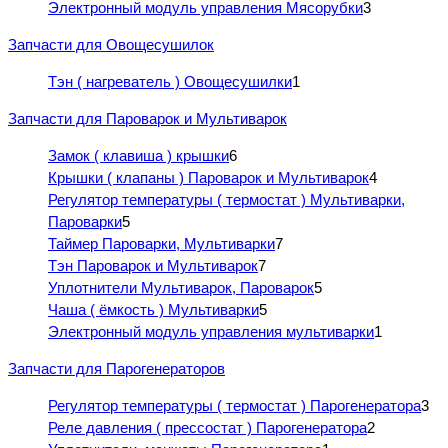
Электронный модуль управления Мясорубки
3
Запчасти для Овощесушилок
Тэн ( нагреватель ) Овощесушилки
1
Запчасти для Пароварок и Мультиварок
Замок ( клавиша ) крышки
6
Крышки ( клапаны ) Пароварок и Мультиварок
4
Регулятор температуры ( термостат ) Мультиварки,
Пароварки
5
Таймер Пароварки, Мультиварки
7
Тэн Пароварок и Мультиварок
7
Уплотнители Мультиварок, Пароварок
5
Чаша ( ёмкость ) Мультиварки
5
Электронный модуль управления мультиварки
1
Запчасти для Парогенераторов
Регулятор температуры ( термостат ) Парогенератора
3
Реле давления ( прессостат ) Парогенератора
2