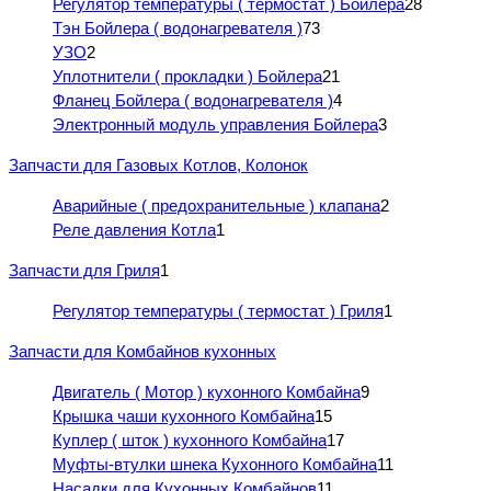
Регулятор температуры ( термостат ) Бойлера
28
Тэн Бойлера ( водонагревателя )
73
УЗО
2
Уплотнители ( прокладки ) Бойлера
21
Фланец Бойлера ( водонагревателя )
4
Электронный модуль управления Бойлера
3
Запчасти для Газовых Котлов, Колонок
Аварийные ( предохранительные ) клапана
2
Реле давления Котла
1
Запчасти для Гриля
1
Регулятор температуры ( термостат ) Гриля
1
Запчасти для Комбайнов кухонных
Двигатель ( Мотор ) кухонного Комбайна
9
Крышка чаши кухонного Комбайна
15
Куплер ( шток ) кухонного Комбайна
17
Муфты-втулки шнека Кухонного Комбайна
11
Насадки для Кухонных Комбайнов
11