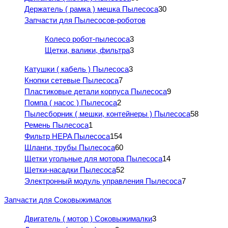
Держатель ( рамка ) мешка Пылесоса
30
Запчасти для Пылесосов-роботов
Колесо робот-пылесоса
3
Щетки, валики, фильтра
3
Катушки ( кабель ) Пылесоса
3
Кнопки сетевые Пылесоса
7
Пластиковые детали корпуса Пылесоса
9
Помпа ( насос ) Пылесоса
2
Пылесборник ( мешки, контейнеры ) Пылесоса
58
Ремень Пылесоса
1
Фильтр HEPA Пылесоса
154
Шланги, трубы Пылесоса
60
Щетки угольные для мотора Пылесоса
14
Щетки-насадки Пылесоса
52
Электронный модуль управления Пылесоса
7
Запчасти для Соковыжималок
Двигатель ( мотор ) Соковыжималки
3