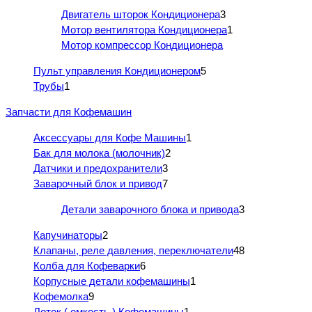
Двигатель шторок Кондиционера
3
Мотор вентилятора Кондиционера
1
Мотор компрессор Кондиционера
Пульт управления Кондиционером
5
Трубы
1
Запчасти для Кофемашин
Аксессуары для Кофе Машины
1
Бак для молока (молочник)
2
Датчики и предохранители
3
Заварочный блок и привод
7
Детали заварочного блока и привода
3
Капучинаторы
2
Клапаны, реле давления, переключатели
48
Колба для Кофеварки
6
Корпусные детали кофемашины
1
Кофемолка
9
Лоток ( емкость ) Кофемашины
1