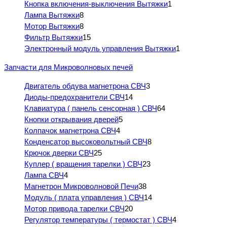
Кнопка включения-выключения Вытяжки
1
Лампа Вытяжки
8
Мотор Вытяжки
8
Фильтр Вытяжки
15
Электронный модуль управления Вытяжки
1
Запчасти для Микроволновых печей
Двигатель обдува магнетрона СВЧ
3
Диоды-предохранители СВЧ
14
Клавиатура ( панель сенсорная ) СВЧ
64
Кнопки открывания дверей
5
Колпачок магнетрона СВЧ
4
Конденсатор высоковольтный СВЧ
8
Крючок дверки СВЧ
25
Куплер ( вращения тарелки ) СВЧ
23
Лампа СВЧ
4
Магнетрон Микроволновой Печи
38
Модуль ( плата управления ) СВЧ
14
Мотор привода тарелки СВЧ
20
Регулятор температуры ( термостат ) СВЧ
4