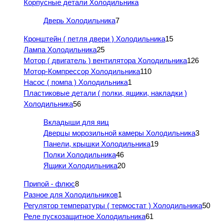
Корпусные детали Холодильника
Дверь Холодильника
7
Кронштейн ( петля двери ) Холодильника
15
Лампа Холодильника
25
Мотор ( двигатель ) вентилятора Холодильника
126
Мотор-Компрессор Холодильника
110
Насос ( помпа ) Холодильника
1
Пластиковые детали ( полки, ящики, накладки )
Холодильника
56
Вкладыши для яиц
Дверцы морозильной камеры Холодильника
3
Панели, крышки Холодильника
19
Полки Холодильника
46
Ящики Холодильника
20
Припой - флюс
8
Разное для Холодильников
1
Регулятор температуры ( термостат ) Холодильника
50
Реле пускозащитное Холодильника
61