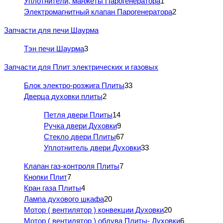
Уплотнители, манжеты Парогенератора
1
Электромагнитный клапан Парогенератора
2
Запчасти для печи Шаурма
Тэн печи Шаурма
3
Запчасти для Плит электрических и газовых
Блок электро-розжига Плиты
33
Дверца духовки плиты
2
Петля двери Плиты
14
Ручка двери Духовки
9
Стекло двери Плиты
67
Уплотнитель двери Духовки
33
Клапан газ-контроля Плиты
7
Кнопки Плит
7
Кран газа Плиты
4
Лампа духового шкафа
20
Мотор ( вентилятор ) конвекции Духовки
20
Мотор ( вентилятор ) обдува Плиты- Духовки
6