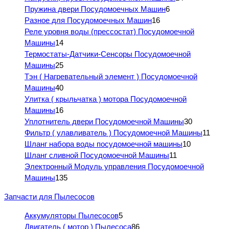
Пружина двери Посудомоечных Машин
6
Разное для Посудомоечных Машин
16
Реле уровня воды (прессостат) Посудомоечной
Машины
14
Термостаты-Датчики-Сенсоры Посудомоечной
Машины
25
Тэн ( Нагревательный элемент ) Посудомоечной
Машины
40
Улитка ( крыльчатка ) мотора Посудомоечной
Машины
16
Уплотнитель двери Посудомоечной Машины
30
Фильтр ( улавливатель ) Посудомоечной Машины
11
Шланг набора воды посудомоечной машины
10
Шланг сливной Посудомоечной Машины
11
Электронный Модуль управления Посудомоечной
Машины
135
Запчасти для Пылесосов
Аккумуляторы Пылесосов
5
Двигатель ( мотор ) Пылесоса
86