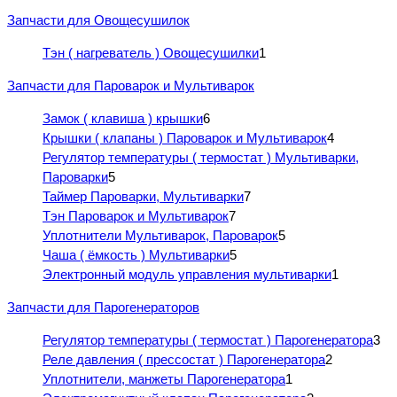
Запчасти для Овощесушилок
Тэн ( нагреватель ) Овощесушилки
1
Запчасти для Пароварок и Мультиварок
Замок ( клавиша ) крышки
6
Крышки ( клапаны ) Пароварок и Мультиварок
4
Регулятор температуры ( термостат ) Мультиварки,
Пароварки
5
Таймер Пароварки, Мультиварки
7
Тэн Пароварок и Мультиварок
7
Уплотнители Мультиварок, Пароварок
5
Чаша ( ёмкость ) Мультиварки
5
Электронный модуль управления мультиварки
1
Запчасти для Парогенераторов
Регулятор температуры ( термостат ) Парогенератора
3
Реле давления ( прессостат ) Парогенератора
2
Уплотнители, манжеты Парогенератора
1