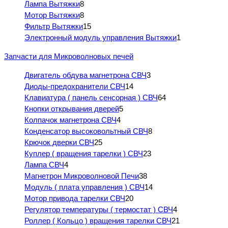
Лампа Вытяжки
8
Мотор Вытяжки
8
Фильтр Вытяжки
15
Электронный модуль управления Вытяжки
1
Запчасти для Микроволновых печей
Двигатель обдува магнетрона СВЧ
3
Диоды-предохранители СВЧ
14
Клавиатура ( панель сенсорная ) СВЧ
64
Кнопки открывания дверей
5
Колпачок магнетрона СВЧ
4
Конденсатор высоковольтный СВЧ
8
Крючок дверки СВЧ
25
Куплер ( вращения тарелки ) СВЧ
23
Лампа СВЧ
4
Магнетрон Микроволновой Печи
38
Модуль ( плата управления ) СВЧ
14
Мотор привода тарелки СВЧ
20
Регулятор температуры ( термостат ) СВЧ
4
Роллер ( Кольцо ) вращения тарелки СВЧ
21