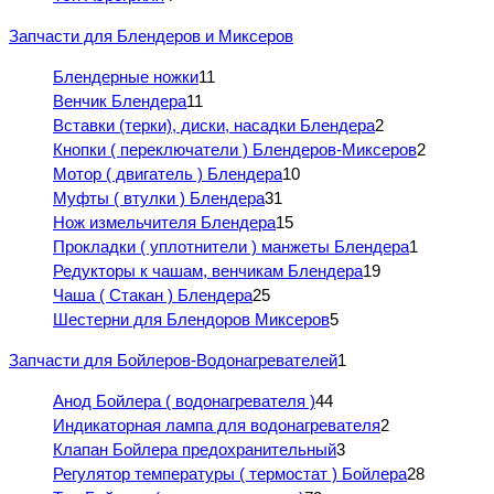
Запчасти для Блендеров и Миксеров
Блендерные ножки
11
Венчик Блендера
11
Вставки (терки), диски, насадки Блендера
2
Кнопки ( переключатели ) Блендеров-Миксеров
2
Мотор ( двигатель ) Блендера
10
Муфты ( втулки ) Блендера
31
Нож измельчителя Блендера
15
Прокладки ( уплотнители ) манжеты Блендера
1
Редукторы к чашам, венчикам Блендера
19
Чаша ( Стакан ) Блендера
25
Шестерни для Блендоров Миксеров
5
Запчасти для Бойлеров-Водонагревателей
1
Анод Бойлера ( водонагревателя )
44
Индикаторная лампа для водонагревателя
2
Клапан Бойлера предохранительный
3
Регулятор температуры ( термостат ) Бойлера
28