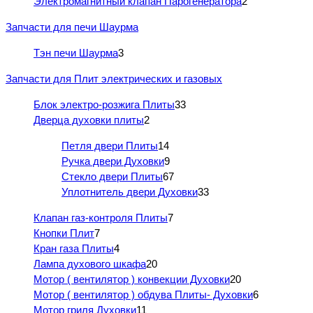
Электромагнитный клапан Парогенератора
2
Запчасти для печи Шаурма
Тэн печи Шаурма
3
Запчасти для Плит электрических и газовых
Блок электро-розжига Плиты
33
Дверца духовки плиты
2
Петля двери Плиты
14
Ручка двери Духовки
9
Стекло двери Плиты
67
Уплотнитель двери Духовки
33
Клапан газ-контроля Плиты
7
Кнопки Плит
7
Кран газа Плиты
4
Лампа духового шкафа
20
Мотор ( вентилятор ) конвекции Духовки
20
Мотор ( вентилятор ) обдува Плиты- Духовки
6
Мотор гриля Духовки
11