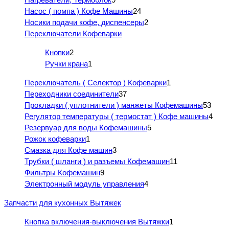
Насос ( помпа ) Кофе Машины
24
Носики подачи кофе, диспенсеры
2
Переключатели Кофеварки
Кнопки
2
Ручки крана
1
Переключатель ( Селектор ) Кофеварки
1
Переходники соединители
37
Прокладки ( уплотнители ) манжеты Кофемашины
53
Регулятор температуры ( термостат ) Кофе машины
4
Резервуар для воды Кофемашины
5
Рожок кофеварки
1
Смазка для Кофе машин
3
Трубки ( шланги ) и разъемы Кофемашин
11
Фильтры Кофемашин
9
Электронный модуль управления
4
Запчасти для кухонных Вытяжек
Кнопка включения-выключения Вытяжки
1