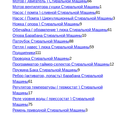
Мотор ( двигатель ) Стиральной Машины
66
Мотор вентилятора сушки Стиральной Машины
1
Насос ( помпа ) сливной Стиральной Машины
81
Насос ( Помпа ) Циркуляционный Стиральной Машины
3
Ножка ( опора ) Стиральной Машины
9
Обечайка ( обрамление ) люка Стиральной Машины
61
Опора Барабана Стиральной Машины
10
Патрубок Стиральной Машины
88
Петля ( навес ) люка Стиральной Машины
59
Подшипники
111
Проводка Стиральной Машины
2
Программатор-таймер-селектор Стиральной Машины
12
Пружина Бака Стиральной Машины
9
Ребро (активатор, лопасть) барабана Стиральной
Машины
61
Регулятор температуры ( термостат ) Стиральной
Машины
17
Реле уровня воды ( прессостат ) Стиральной
Машины
75
Ремень приводной Стиральной Машины
3