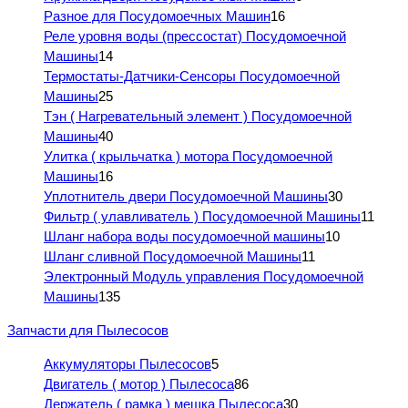
Разное для Посудомоечных Машин
16
Реле уровня воды (прессостат) Посудомоечной
Машины
14
Термостаты-Датчики-Сенсоры Посудомоечной
Машины
25
Тэн ( Нагревательный элемент ) Посудомоечной
Машины
40
Улитка ( крыльчатка ) мотора Посудомоечной
Машины
16
Уплотнитель двери Посудомоечной Машины
30
Фильтр ( улавливатель ) Посудомоечной Машины
11
Шланг набора воды посудомоечной машины
10
Шланг сливной Посудомоечной Машины
11
Электронный Модуль управления Посудомоечной
Машины
135
Запчасти для Пылесосов
Аккумуляторы Пылесосов
5
Двигатель ( мотор ) Пылесоса
86
Держатель ( рамка ) мешка Пылесоса
30