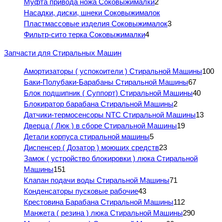
Муфта привода ножа Соковыжималки
2
Насадки, диски, шнеки Соковыжималок
Пластмассовые изделия Соковыжималок
3
Фильтр-сито терка Соковыжималки
4
Запчасти для Стиральных Машин
Амортизаторы ( успокоители ) Стиральной Машины
100
Баки-Полубаки-Барабаны Стиральной Машины
67
Блок подшипник ( Суппорт) Стиральной Машины
40
Блокиратор барабана Стиральной Машины
2
Датчики-термосенсоры NTC Стиральной Машины
13
Дверца ( Люк ) в сборе Стиральной Машины
19
Детали корпуса стиральной машины
5
Диспенсер ( Дозатор ) моющих средств
23
Замок ( устройство блокировки ) люка Стиральной
Машины
151
Клапан подачи воды Стиральной Машины
71
Конденсаторы пусковые рабочие
43
Крестовина Барабана Стиральной Машины
112
Манжета ( резина ) люка Стиральной Машины
290