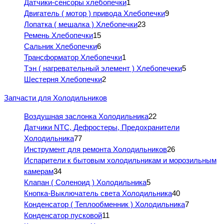
Датчики-сенсоры хлебопечки
1
Двигатель ( мотор ) привода Хлебопечки
9
Лопатка ( мешалка ) Хлебопечки
23
Ремень Хлебопечки
15
Сальник Хлебопечки
6
Трансформатор Хлебопечки
1
Тэн ( нагревательный элемент ) Хлебопечеки
5
Шестерня Хлебопечки
2
Запчасти для Холодильников
Воздушная заслонка Холодильника
22
Датчики NTC, Дефростеры, Предохранители
Холодильника
77
Инструмент для ремонта Холодильников
26
Испарители к бытовым холодильникам и морозильным
камерам
34
Клапан ( Соленоид ) Холодильника
5
Кнопка-Выключатель света Холодильника
40
Конденсатор ( Теплообменник ) Холодильника
7
Конденсатор пусковой
11