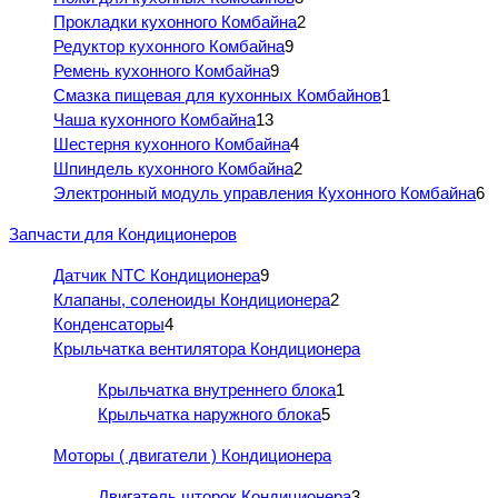
Прокладки кухонного Комбайна
2
Редуктор кухонного Комбайна
9
Ремень кухонного Комбайна
9
Смазка пищевая для кухонных Комбайнов
1
Чаша кухонного Комбайна
13
Шестерня кухонного Комбайна
4
Шпиндель кухонного Комбайна
2
Электронный модуль управления Кухонного Комбайна
6
Запчасти для Кондиционеров
Датчик NTC Кондиционера
9
Клапаны, соленоиды Кондиционера
2
Конденсаторы
4
Крыльчатка вентилятора Кондиционера
Крыльчатка внутреннего блока
1
Крыльчатка наружного блока
5
Моторы ( двигатели ) Кондиционера
Двигатель шторок Кондиционера
3