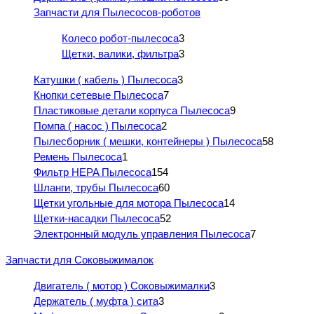
Запчасти для Пылесосов-роботов
Колесо робот-пылесоса
3
Щетки, валики, фильтра
3
Катушки ( кабель ) Пылесоса
3
Кнопки сетевые Пылесоса
7
Пластиковые детали корпуса Пылесоса
9
Помпа ( насос ) Пылесоса
2
Пылесборник ( мешки, контейнеры ) Пылесоса
58
Ремень Пылесоса
1
Фильтр HEPA Пылесоса
154
Шланги, трубы Пылесоса
60
Щетки угольные для мотора Пылесоса
14
Щетки-насадки Пылесоса
52
Электронный модуль управления Пылесоса
7
Запчасти для Соковыжималок
Двигатель ( мотор ) Соковыжималки
3
Держатель ( муфта ) сита
3