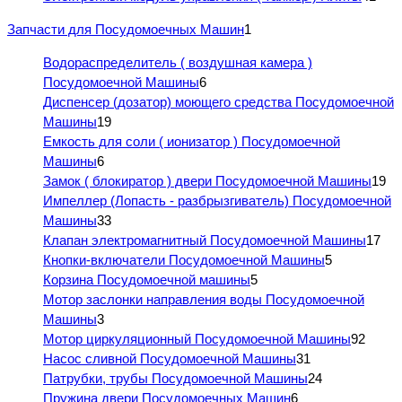
Запчасти для Посудомоечных Машин
1
Водораспределитель ( воздушная камера )
Посудомоечной Машины
6
Диспенсер (дозатор) моющего средства Посудомоечной
Машины
19
Емкость для соли ( ионизатор ) Посудомоечной
Машины
6
Замок ( блокиратор ) двери Посудомоечной Машины
19
Импеллер (Лопасть - разбрызгиватель) Посудомоечной
Машины
33
Клапан электромагнитный Посудомоечной Машины
17
Кнопки-включатели Посудомоечной Машины
5
Корзина Посудомоечной машины
5
Мотор заслонки направления воды Посудомоечной
Машины
3
Мотор циркуляционный Посудомоечной Машины
92
Насос сливной Посудомоечной Машины
31
Патрубки, трубы Посудомоечной Машины
24
Пружина двери Посудомоечных Машин
6