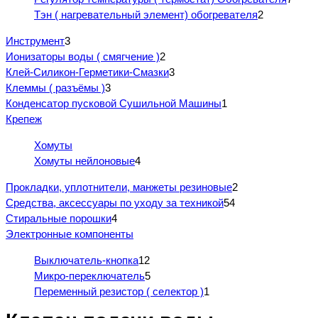
Тэн ( нагревательный элемент) обогревателя
2
Инструмент
3
Ионизаторы воды ( смягчение )
2
Клей-Силикон-Герметики-Смазки
3
Клеммы ( разъёмы )
3
Конденсатор пусковой Сушильной Машины
1
Крепеж
Хомуты
Хомуты нейлоновые
4
Прокладки, уплотнители, манжеты резиновые
2
Средства, аксессуары по уходу за техникой
54
Стиральные порошки
4
Электронные компоненты
Выключатель-кнопка
12
Микро-переключатель
5
Переменный резистор ( селектор )
1