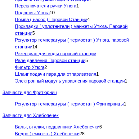
Переключатели ручки Утюга
1
Подошвы Утюга
10
Помпа ( насос ) Паровой Станции
4
Прокладки ( уплотнители ) манжеты Утюга, Паровой
станции
5
Регулятор температуры ( термостат ) Утюга, паровой
станции
14
Резервуар для воды паровой станции
Реле давления Паровой станции
5
Фильтр Утюга
2
Шланг подачи пара для отпаривателя
1
Электронный модуль управления паровой станции
1
Запчасти для Фритюрниц
Регулятор температуры ( термостат ) Фритюрницы
1
Запчасти для Хлебопечек
Валы, втулки, подшипники Хлебопечки
6
Ведро ( емкость ) Хлебопечки
28