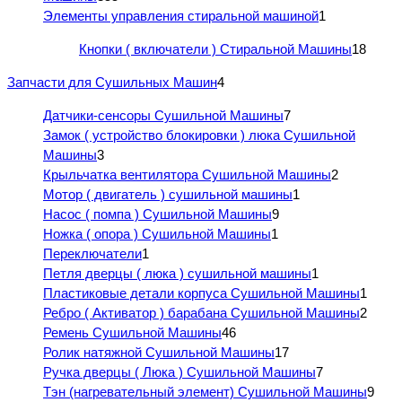
Элементы управления стиральной машиной
1
Кнопки ( включатели ) Стиральной Машины
18
Запчасти для Сушильных Машин
4
Датчики-сенсоры Сушильной Машины
7
Замок ( устройство блокировки ) люка Сушильной
Машины
3
Крыльчатка вентилятора Сушильной Машины
2
Мотор ( двигатель ) сушильной машины
1
Насос ( помпа ) Сушильной Машины
9
Ножка ( опора ) Сушильной Машины
1
Переключатели
1
Петля дверцы ( люка ) сушильной машины
1
Пластиковые детали корпуса Сушильной Машины
1
Ребро ( Активатор ) барабана Сушильной Машины
2
Ремень Сушильной Машины
46
Ролик натяжной Сушильной Машины
17
Ручка дверцы ( Люка ) Сушильной Машины
7
Тэн (нагревательный элемент) Сушильной Машины
9