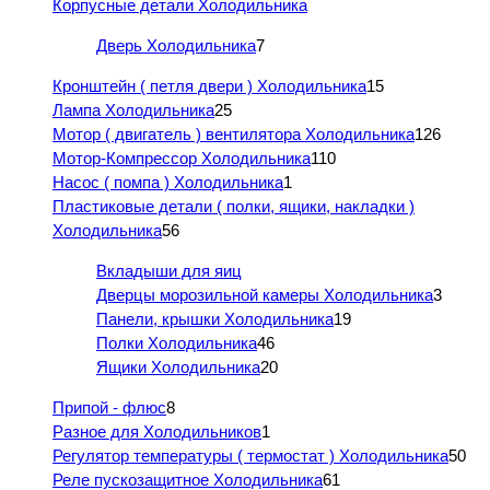
Корпусные детали Холодильника
Дверь Холодильника
7
Кронштейн ( петля двери ) Холодильника
15
Лампа Холодильника
25
Мотор ( двигатель ) вентилятора Холодильника
126
Мотор-Компрессор Холодильника
110
Насос ( помпа ) Холодильника
1
Пластиковые детали ( полки, ящики, накладки )
Холодильника
56
Вкладыши для яиц
Дверцы морозильной камеры Холодильника
3
Панели, крышки Холодильника
19
Полки Холодильника
46
Ящики Холодильника
20
Припой - флюс
8
Разное для Холодильников
1
Регулятор температуры ( термостат ) Холодильника
50
Реле пускозащитное Холодильника
61