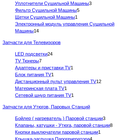
Уплотнители Сушильной Машины
3
Фильтр Сушильной Машины
5
Щетки Сушильной Машины
1
Электронный модуль управления Сушильной
Машины
14
Запчасти для Телевизоров
LED подсветки
24
TV Тюнеры
7
Адаптеры и приставки TV
1
Блок питания TV
1
Дистанционный пульт управления TV
12
Материнская плата TV
1
Сетевой шнур питания TV
1
Запчасти для Утюгов, Паровых Станций
Бойлер ( нагреватель ) Паровой станции
3
Клапаны, катушки - Утюга, паровой станции
8
Кнопки выключатели паровой станции
1
Крышка-заглушка Парогенератора
4