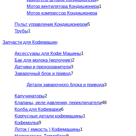
Мотор вентилятора Кондиционера
1
Мотор компрессор Кондиционера
Пульт управления Кондиционером
5
Трубы
1
Запчасти для Кофемашин
Аксессуары для Кофе Машины
1
Бак для молока (молочник)
2
Датчики и предохранители
3
Заварочный блок и привод
7
Детали заварочного блока и привода
3
Капучинаторы
2
Клапаны, реле давления, переключатели
48
Колба для Кофеварки
6
Корпусные детали кофемашины
1
Кофемолка
9
Лоток ( емкость ) Кофемашины
1
Нагреватели, Термоблок
9