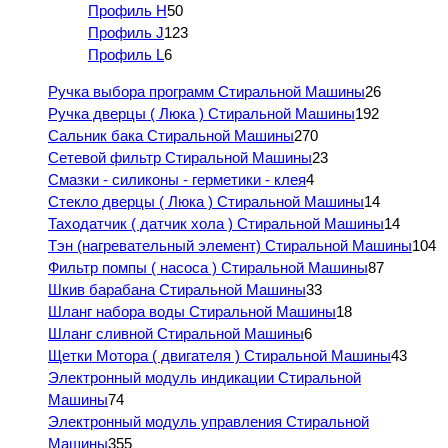
Профиль H
50
Профиль J
123
Профиль L
6
Ручка выбора программ Стиральной Машины
26
Ручка дверцы ( Люка ) Стиральной Машины
192
Сальник бака Стиральной Машины
270
Сетевой фильтр Стиральной Машины
23
Смазки - силиконы - герметики - клея
4
Стекло дверцы ( Люка ) Стиральной Машины
14
Таходатчик ( датчик хола ) Стиральной Машины
14
Тэн (нагревательный элемент) Стиральной Машины
104
Фильтр помпы ( насоса ) Стиральной Машины
87
Шкив барабана Стиральной Машины
33
Шланг набора воды Стиральной Машины
18
Шланг сливной Стиральной Машины
6
Щетки Мотора ( двигателя ) Стиральной Машины
43
Электронный модуль индикации Стиральной
Машины
74
Электронный модуль управления Стиральной
Машины
355