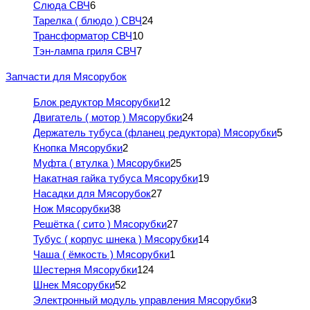
Слюда СВЧ
6
Тарелка ( блюдо ) СВЧ
24
Трансформатор СВЧ
10
Тэн-лампа гриля СВЧ
7
Запчасти для Мясорубок
Блок редуктор Мясорубки
12
Двигатель ( мотор ) Мясорубки
24
Держатель тубуса (фланец редуктора) Мясорубки
5
Кнопка Мясорубки
2
Муфта ( втулка ) Мясорубки
25
Накатная гайка тубуса Мясорубки
19
Насадки для Мясорубок
27
Нож Мясорубки
38
Решётка ( сито ) Мясорубки
27
Тубус ( корпус шнека ) Мясорубки
14
Чаша ( ёмкость ) Мясорубки
1
Шестерня Мясорубки
124
Шнек Мясорубки
52
Электронный модуль управления Мясорубки
3