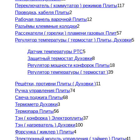
Переключатель ( коммутатор ) режимов Плиты
117
Проводка, кабеля Плиты
2
Рабочая панель варочной Плиты
12
Разъёмы клеммные колодки
2
Рассекатели ( горелки ) пламени газовых Плит
57
Регулятор температуры ( термостат ) Плиты, Духовки
5
Датчик температуры PTC
5
Защитный термостат Духовки
8
Регулятор мощности конфорок Плиты
18
Регулятор температуры ( термостат )
39
Решётки, противни Плиты ( Духовки )
11
Ручка управления Плиты
74
Свеча поджига Плиты
68
Термометр Духовки
3
Термопара Плиты
56
Тэн ( конфорка ) Электроплиты
37
Тэн ( нагреватель ) Духовки
100
Форсунка ( жиклер ) Плиты
4
Электронный модуль управления ( таймер ) Плиты
41