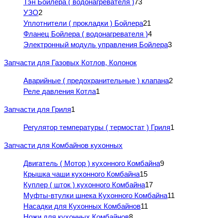
Тэн Бойлера ( водонагревателя )
73
УЗО
2
Уплотнители ( прокладки ) Бойлера
21
Фланец Бойлера ( водонагревателя )
4
Электронный модуль управления Бойлера
3
Запчасти для Газовых Котлов, Колонок
Аварийные ( предохранительные ) клапана
2
Реле давления Котла
1
Запчасти для Гриля
1
Регулятор температуры ( термостат ) Гриля
1
Запчасти для Комбайнов кухонных
Двигатель ( Мотор ) кухонного Комбайна
9
Крышка чаши кухонного Комбайна
15
Куплер ( шток ) кухонного Комбайна
17
Муфты-втулки шнека Кухонного Комбайна
11
Насадки для Кухонных Комбайнов
11
Ножи для кухонных Комбайнов
8