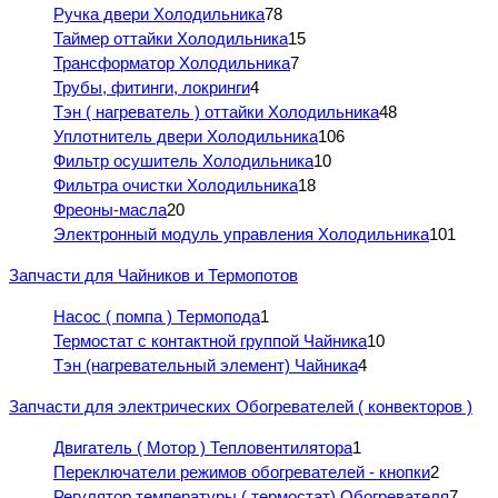
Ручка двери Холодильника
78
Таймер оттайки Холодильника
15
Трансформатор Холодильника
7
Трубы, фитинги, локринги
4
Тэн ( нагреватель ) оттайки Холодильника
48
Уплотнитель двери Холодильника
106
Фильтр осушитель Холодильника
10
Фильтра очистки Холодильника
18
Фреоны-масла
20
Электронный модуль управления Холодильника
101
Запчасти для Чайников и Термопотов
Насос ( помпа ) Термопода
1
Термостат с контактной группой Чайника
10
Тэн (нагревательный элемент) Чайника
4
Запчасти для электрических Обогревателей ( конвекторов )
Двигатель ( Мотор ) Тепловентилятора
1
Переключатели режимов обогревателей - кнопки
2
Регулятор температуры ( термостат) Обогревателя
7