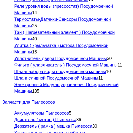
Реле уровня воды (прессостат) Посудомоечной
Машины
14
Термостаты-Датчики-Сенсоры Посудомоечной
Машины
25
Тэн ( Нагревательный элемент ) Посудомоечной
Машины
40
Улитка ( крыльчатка ) мотора Посудомоечной
Машины
16
Уплотнитель двери Посудомоечной Машины
30
Фильтр ( улавливатель ) Посудомоечной Машины
11
Шланг набора воды посудомоечной машины
10
Шланг сливной Посудомоечной Машины
11
Электронный Модуль управления Посудомоечной
Машины
135
Запчасти для Пылесосов
Аккумуляторы Пылесосов
5
Двигатель ( мотор ) Пылесоса
86
Держатель ( рамка ) мешка Пылесоса
30
Запчасти для Пылесосов-роботов