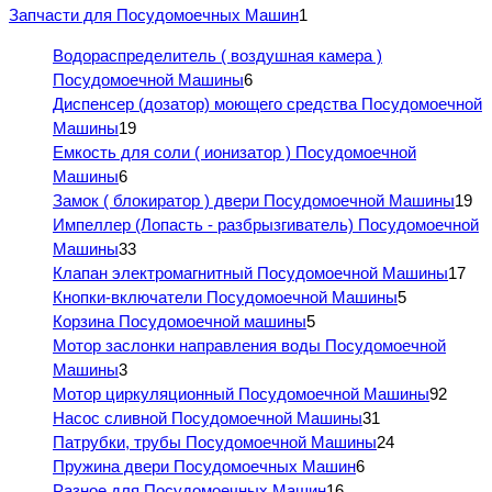
Запчасти для Посудомоечных Машин
1
Водораспределитель ( воздушная камера )
Посудомоечной Машины
6
Диспенсер (дозатор) моющего средства Посудомоечной
Машины
19
Емкость для соли ( ионизатор ) Посудомоечной
Машины
6
Замок ( блокиратор ) двери Посудомоечной Машины
19
Импеллер (Лопасть - разбрызгиватель) Посудомоечной
Машины
33
Клапан электромагнитный Посудомоечной Машины
17
Кнопки-включатели Посудомоечной Машины
5
Корзина Посудомоечной машины
5
Мотор заслонки направления воды Посудомоечной
Машины
3
Мотор циркуляционный Посудомоечной Машины
92
Насос сливной Посудомоечной Машины
31
Патрубки, трубы Посудомоечной Машины
24
Пружина двери Посудомоечных Машин
6
Разное для Посудомоечных Машин
16