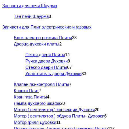
Запчасти для печи Шаурма
Тэн печи Шаурма
3
Запчасти для Плит электрических и газовых
Блок электро-розжига Плиты
33
Дверца духовки плиты
2
Петля двери Плиты
14
Ручка двери Духовки
9
Стекло двери Плиты
67
Уплотнитель двери Духовки
33
Клапан газ-контроля Плиты
7
Кнопки Плит
7
Кран газа Плиты
4
Лампа духового шкафа
20
Мотор ( вентилятор ) конвекции Духовки
20
Мотор ( вентилятор ) обдува Плиты- Духовки
6
Мотор гриля Духовки
11
Переключатель ( коммутатор ) режимов Плиты
117