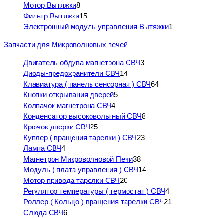
Мотор Вытяжки
8
Фильтр Вытяжки
15
Электронный модуль управления Вытяжки
1
Запчасти для Микроволновых печей
Двигатель обдува магнетрона СВЧ
3
Диоды-предохранители СВЧ
14
Клавиатура ( панель сенсорная ) СВЧ
64
Кнопки открывания дверей
5
Колпачок магнетрона СВЧ
4
Конденсатор высоковольтный СВЧ
8
Крючок дверки СВЧ
25
Куплер ( вращения тарелки ) СВЧ
23
Лампа СВЧ
4
Магнетрон Микроволновой Печи
38
Модуль ( плата управления ) СВЧ
14
Мотор привода тарелки СВЧ
20
Регулятор температуры ( термостат ) СВЧ
4
Роллер ( Кольцо ) вращения тарелки СВЧ
21
Слюда СВЧ
6