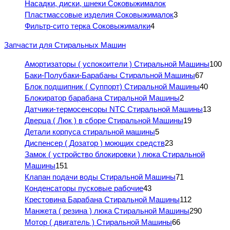
Насадки, диски, шнеки Соковыжималок
Пластмассовые изделия Соковыжималок
3
Фильтр-сито терка Соковыжималки
4
Запчасти для Стиральных Машин
Амортизаторы ( успокоители ) Стиральной Машины
100
Баки-Полубаки-Барабаны Стиральной Машины
67
Блок подшипник ( Суппорт) Стиральной Машины
40
Блокиратор барабана Стиральной Машины
2
Датчики-термосенсоры NTC Стиральной Машины
13
Дверца ( Люк ) в сборе Стиральной Машины
19
Детали корпуса стиральной машины
5
Диспенсер ( Дозатор ) моющих средств
23
Замок ( устройство блокировки ) люка Стиральной
Машины
151
Клапан подачи воды Стиральной Машины
71
Конденсаторы пусковые рабочие
43
Крестовина Барабана Стиральной Машины
112
Манжета ( резина ) люка Стиральной Машины
290
Мотор ( двигатель ) Стиральной Машины
66