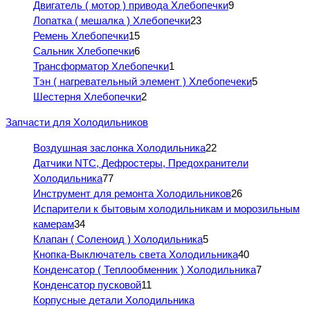
Двигатель ( мотор ) привода Хлебопечки
9
Лопатка ( мешалка ) Хлебопечки
23
Ремень Хлебопечки
15
Сальник Хлебопечки
6
Трансформатор Хлебопечки
1
Тэн ( нагревательный элемент ) Хлебопечеки
5
Шестерня Хлебопечки
2
Запчасти для Холодильников
Воздушная заслонка Холодильника
22
Датчики NTC, Дефростеры, Предохранители
Холодильника
77
Инструмент для ремонта Холодильников
26
Испарители к бытовым холодильникам и морозильным
камерам
34
Клапан ( Соленоид ) Холодильника
5
Кнопка-Выключатель света Холодильника
40
Конденсатор ( Теплообменник ) Холодильника
7
Конденсатор пусковой
11
Корпусные детали Холодильника