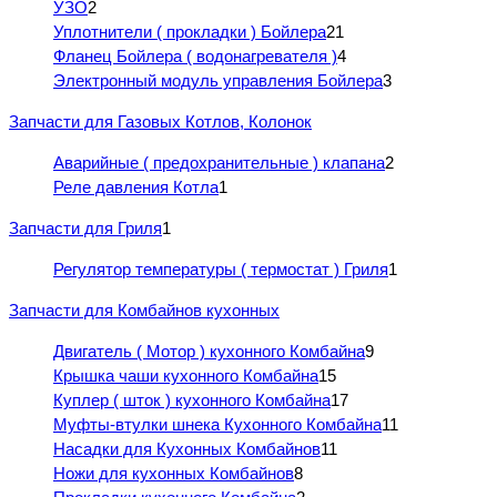
УЗО
2
Уплотнители ( прокладки ) Бойлера
21
Фланец Бойлера ( водонагревателя )
4
Электронный модуль управления Бойлера
3
Запчасти для Газовых Котлов, Колонок
Аварийные ( предохранительные ) клапана
2
Реле давления Котла
1
Запчасти для Гриля
1
Регулятор температуры ( термостат ) Гриля
1
Запчасти для Комбайнов кухонных
Двигатель ( Мотор ) кухонного Комбайна
9
Крышка чаши кухонного Комбайна
15
Куплер ( шток ) кухонного Комбайна
17
Муфты-втулки шнека Кухонного Комбайна
11
Насадки для Кухонных Комбайнов
11
Ножи для кухонных Комбайнов
8