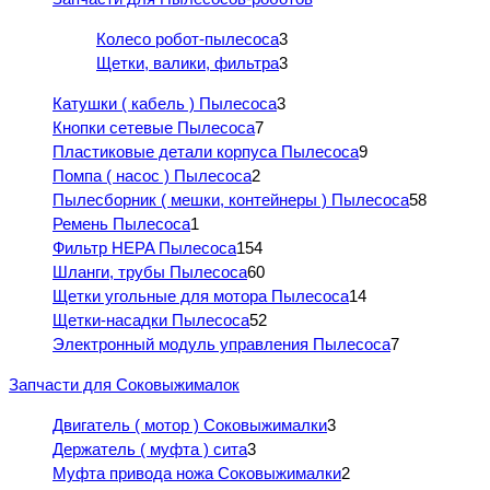
Колесо робот-пылесоса
3
Щетки, валики, фильтра
3
Катушки ( кабель ) Пылесоса
3
Кнопки сетевые Пылесоса
7
Пластиковые детали корпуса Пылесоса
9
Помпа ( насос ) Пылесоса
2
Пылесборник ( мешки, контейнеры ) Пылесоса
58
Ремень Пылесоса
1
Фильтр HEPA Пылесоса
154
Шланги, трубы Пылесоса
60
Щетки угольные для мотора Пылесоса
14
Щетки-насадки Пылесоса
52
Электронный модуль управления Пылесоса
7
Запчасти для Соковыжималок
Двигатель ( мотор ) Соковыжималки
3
Держатель ( муфта ) сита
3
Муфта привода ножа Соковыжималки
2