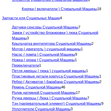
Кнопки ( включатели ) Стиральной Машины
18
Запчасти для Сушильных Машин
4
Датчики-сенсоры Сушильной Машины
7
Замок ( устройство блокировки ) люка Сушильной
Машины
3
Крыльчатка вентилятора Сушильной Машины
2
Мотор ( двигатель ) сушильной машины
1
Насос ( помпа ) Сушильной Машины
9
Ножка ( опора ) Сушильной Машины
1
Переключатели
1
Петля дверцы ( люка ) сушильной машины
1
Пластиковые детали корпуса Сушильной Машины
1
Ребро ( Активатор ) барабана Сушильной Машины
2
Ремень Сушильной Машины
46
Ролик натяжной Сушильной Машины
17
Ручка дверцы ( Люка ) Сушильной Машины
7
Тэн (нагревательный элемент) Сушильной Машины
9
Уплотнители Сушильной Машины
3