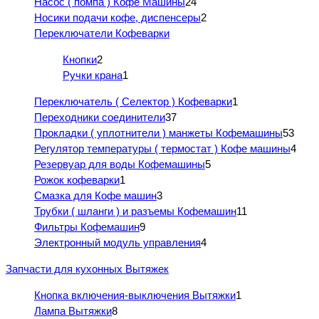
Насос ( помпа ) Кофе Машины
24
Носики подачи кофе, диспенсеры
2
Переключатели Кофеварки
Кнопки
2
Ручки крана
1
Переключатель ( Селектор ) Кофеварки
1
Переходники соединители
37
Прокладки ( уплотнители ) манжеты Кофемашины
53
Регулятор температуры ( термостат ) Кофе машины
4
Резервуар для воды Кофемашины
5
Рожок кофеварки
1
Смазка для Кофе машин
3
Трубки ( шланги ) и разъемы Кофемашин
11
Фильтры Кофемашин
9
Электронный модуль управления
4
Запчасти для кухонных Вытяжек
Кнопка включения-выключения Вытяжки
1
Лампа Вытяжки
8