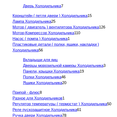
Дверь Холодильника
7
Кронштейн ( петля двери ) Холодильника
15
Лампа Холодильника
25
Мотор ( двигатель ) вентилятора Холодильника
126
Мотор-Компрессор Холодильника
110
Насос ( помпа ) Холодильника
1
Пластиковые детали ( полки, ящики, накладки )
Холодильника
56
Вкладыши для яиц
Дверцы морозильной камеры Холодильника
3
Панели, крышки Холодильника
19
Полки Холодильника
46
Ящики Холодильника
20
Припой - флюс
8
Разное для Холодильников
1
Регулятор температуры ( термостат ) Холодильника
50
Реле пускозащитное Холодильника
61
Ручка двери Холодильника
78