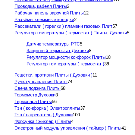
Проводка, кабеля Плиты
2
Рабочая панель варочной Плиты
12
Разъёмы клеммные колодки
2
Рассекатели ( горелки ) пламени газовых Плит
57
Регулятор температуры ( термостат ) Плиты, Духовки
5
Датчик температуры PTC
5
Защитный термостат Духовки
8
Регулятор мощности конфорок Плиты
18
Регулятор температуры ( термостат )
39
Решётки, противни Плиты ( Духовки )
11
Ручка управления Плиты
74
Свеча поджига Плиты
68
Термометр Духовки
3
Термопара Плиты
56
Тэн ( конфорка ) Электроплиты
37
Тэн ( нагреватель ) Духовки
100
Форсунка ( жиклер ) Плиты
4
Электронный модуль управления ( таймер ) Плиты
41