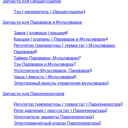
Запчасти для Овощесушилок
Тэн ( нагреватель ) Овощесушилки
1
Запчасти для Пароварок и Мультиварок
Замок ( клавиша ) крышки
6
Крышки ( клапаны ) Пароварок и Мультиварок
4
Регулятор температуры ( термостат ) Мультиварки,
Пароварки
5
Таймер Пароварки, Мультиварки
7
Тэн Пароварок и Мультиварок
7
Уплотнители Мультиварок, Пароварок
5
Чаша ( ёмкость ) Мультиварки
5
Электронный модуль управления мультиварки
1
Запчасти для Парогенераторов
Регулятор температуры ( термостат ) Парогенератора
3
Реле давления ( прессостат ) Парогенератора
2
Уплотнители, манжеты Парогенератора
1
Электромагнитный клапан Парогенератора
2