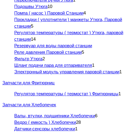
Подошвы Утюга
10
Помпа ( насос ) Паровой Станции
4
Прокладки ( уплотнители ) манжеты Утюга, Паровой
станции
5
Регулятор температуры ( термостат ) Утюга, паровой
станции
14
Резервуар для воды паровой станции
Реле давления Паровой станции
5
Фильтр Утюга
2
Шланг подачи пара для отпаривателя
1
Электронный модуль управления паровой станции
1
Запчасти для Фритюрниц
Регулятор температуры ( термостат ) Фритюрницы
1
Запчасти для Хлебопечек
Валы, втулки, подшипники Хлебопечки
6
Ведро ( емкость ) Хлебопечки
28
Датчики-сенсоры хлебопечки
1