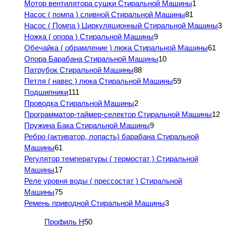
Мотор вентилятора сушки Стиральной Машины
1
Насос ( помпа ) сливной Стиральной Машины
81
Насос ( Помпа ) Циркуляционный Стиральной Машины
3
Ножка ( опора ) Стиральной Машины
9
Обечайка ( обрамление ) люка Стиральной Машины
61
Опора Барабана Стиральной Машины
10
Патрубок Стиральной Машины
88
Петля ( навес ) люка Стиральной Машины
59
Подшипники
111
Проводка Стиральной Машины
2
Программатор-таймер-селектор Стиральной Машины
12
Пружина Бака Стиральной Машины
9
Ребро (активатор, лопасть) барабана Стиральной
Машины
61
Регулятор температуры ( термостат ) Стиральной
Машины
17
Реле уровня воды ( прессостат ) Стиральной
Машины
75
Ремень приводной Стиральной Машины
3
Профиль H
50