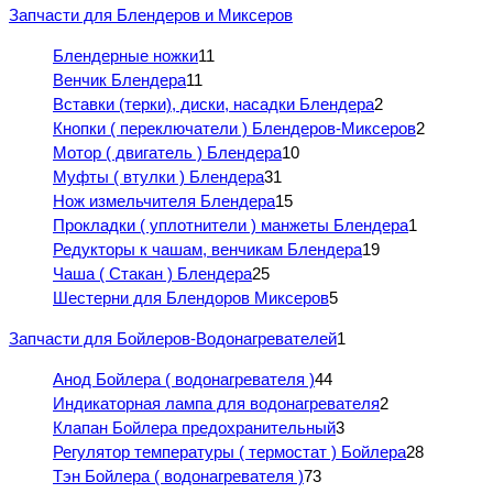
Запчасти для Блендеров и Миксеров
Блендерные ножки
11
Венчик Блендера
11
Вставки (терки), диски, насадки Блендера
2
Кнопки ( переключатели ) Блендеров-Миксеров
2
Мотор ( двигатель ) Блендера
10
Муфты ( втулки ) Блендера
31
Нож измельчителя Блендера
15
Прокладки ( уплотнители ) манжеты Блендера
1
Редукторы к чашам, венчикам Блендера
19
Чаша ( Стакан ) Блендера
25
Шестерни для Блендоров Миксеров
5
Запчасти для Бойлеров-Водонагревателей
1
Анод Бойлера ( водонагревателя )
44
Индикаторная лампа для водонагревателя
2
Клапан Бойлера предохранительный
3
Регулятор температуры ( термостат ) Бойлера
28
Тэн Бойлера ( водонагревателя )
73