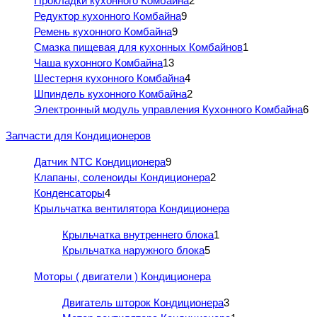
Прокладки кухонного Комбайна
2
Редуктор кухонного Комбайна
9
Ремень кухонного Комбайна
9
Смазка пищевая для кухонных Комбайнов
1
Чаша кухонного Комбайна
13
Шестерня кухонного Комбайна
4
Шпиндель кухонного Комбайна
2
Электронный модуль управления Кухонного Комбайна
6
Запчасти для Кондиционеров
Датчик NTC Кондиционера
9
Клапаны, соленоиды Кондиционера
2
Конденсаторы
4
Крыльчатка вентилятора Кондиционера
Крыльчатка внутреннего блока
1
Крыльчатка наружного блока
5
Моторы ( двигатели ) Кондиционера
Двигатель шторок Кондиционера
3