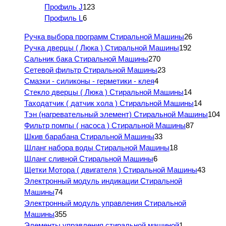
Профиль J
123
Профиль L
6
Ручка выбора программ Стиральной Машины
26
Ручка дверцы ( Люка ) Стиральной Машины
192
Сальник бака Стиральной Машины
270
Сетевой фильтр Стиральной Машины
23
Смазки - силиконы - герметики - клея
4
Стекло дверцы ( Люка ) Стиральной Машины
14
Таходатчик ( датчик хола ) Стиральной Машины
14
Тэн (нагревательный элемент) Стиральной Машины
104
Фильтр помпы ( насоса ) Стиральной Машины
87
Шкив барабана Стиральной Машины
33
Шланг набора воды Стиральной Машины
18
Шланг сливной Стиральной Машины
6
Щетки Мотора ( двигателя ) Стиральной Машины
43
Электронный модуль индикации Стиральной
Машины
74
Электронный модуль управления Стиральной
Машины
355
Элементы управления стиральной машиной
1