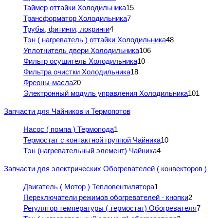
Таймер оттайки Холодильника
15
Трансформатор Холодильника
7
Трубы, фитинги, локринги
4
Тэн ( нагреватель ) оттайки Холодильника
48
Уплотнитель двери Холодильника
106
Фильтр осушитель Холодильника
10
Фильтра очистки Холодильника
18
Фреоны-масла
20
Электронный модуль управления Холодильника
101
Запчасти для Чайников и Термопотов
Насос ( помпа ) Термопода
1
Термостат с контактной группой Чайника
10
Тэн (нагревательный элемент) Чайника
4
Запчасти для электрических Обогревателей ( конвекторов )
Двигатель ( Мотор ) Тепловентилятора
1
Переключатели режимов обогревателей - кнопки
2
Регулятор температуры ( термостат) Обогревателя
7