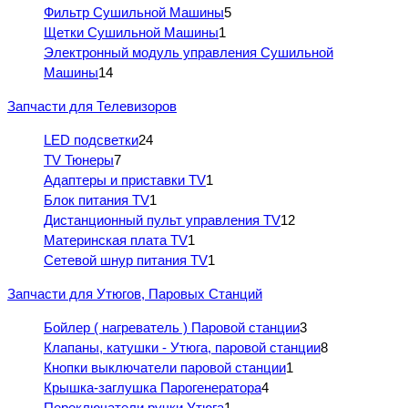
Фильтр Сушильной Машины
5
Щетки Сушильной Машины
1
Электронный модуль управления Сушильной
Машины
14
Запчасти для Телевизоров
LED подсветки
24
TV Тюнеры
7
Адаптеры и приставки TV
1
Блок питания TV
1
Дистанционный пульт управления TV
12
Материнская плата TV
1
Сетевой шнур питания TV
1
Запчасти для Утюгов, Паровых Станций
Бойлер ( нагреватель ) Паровой станции
3
Клапаны, катушки - Утюга, паровой станции
8
Кнопки выключатели паровой станции
1
Крышка-заглушка Парогенератора
4
Переключатели ручки Утюга
1