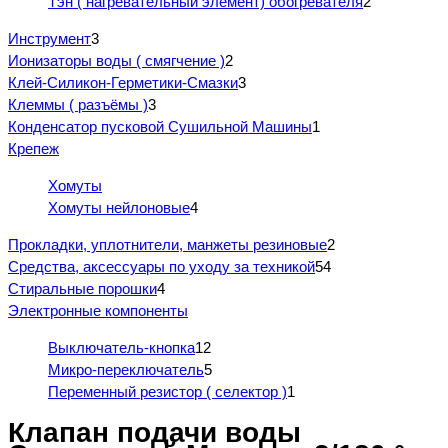
Тэн ( нагревательный элемент) обогревателя
2
Инструмент
3
Ионизаторы воды ( смягчение )
2
Клей-Силикон-Герметики-Смазки
3
Клеммы ( разъёмы )
3
Конденсатор пусковой Сушильной Машины
1
Крепеж
Хомуты
Хомуты нейлоновые
4
Прокладки, уплотнители, манжеты резиновые
2
Средства, аксессуары по уходу за техникой
54
Стиральные порошки
4
Электронные компоненты
Выключатель-кнопка
12
Микро-переключатель
5
Переменный резистор ( селектор )
1
Клапан подачи воды