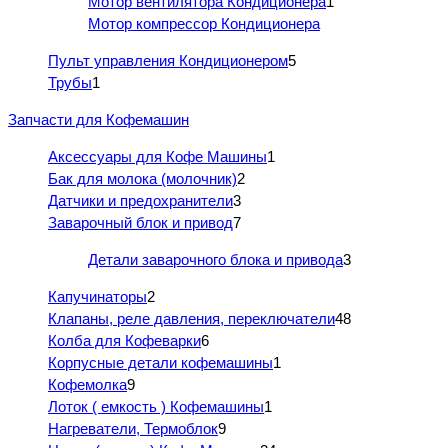
Мотор вентилятора Кондиционера
1
Мотор компрессор Кондиционера
Пульт управления Кондиционером
5
Трубы
1
Запчасти для Кофемашин
Аксессуары для Кофе Машины
1
Бак для молока (молочник)
2
Датчики и предохранители
3
Заварочный блок и привод
7
Детали заварочного блока и привода
3
Капучинаторы
2
Клапаны, реле давления, переключатели
48
Колба для Кофеварки
6
Корпусные детали кофемашины
1
Кофемолка
9
Лоток ( емкость ) Кофемашины
1
Нагреватели, Термоблок
9