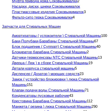
Муфта привода ножа Соковыжималки
2
Насадки, диски, шнеки Соковыжималок
Пластмассовые изделия Соковыжималок
3
Фильтр-сито терка Соковыжималки
4
Запчасти для Стиральных Машин
Амортизаторы ( успокоители ) Стиральной Машины
100
Баки-Полубаки-Барабаны Стиральной Машины
67
Блок подшипник ( Суппорт) Стиральной Машины
40
Блокиратор барабана Стиральной Машины
2
Датчики-термосенсоры NTC Стиральной Машины
13
Дверца ( Люк ) в сборе Стиральной Машины
19
Детали корпуса стиральной машины
5
Диспенсер ( Дозатор ) моющих средств
23
Замок ( устройство блокировки ) люка Стиральной
Машины
151
Клапан подачи воды Стиральной Машины
71
Конденсаторы пусковые рабочие
43
Крестовина Барабана Стиральной Машины
112
Манжета ( резина ) люка Стиральной Машины
290