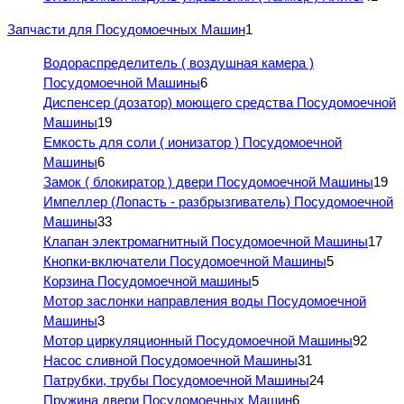
Запчасти для Посудомоечных Машин
1
Водораспределитель ( воздушная камера )
Посудомоечной Машины
6
Диспенсер (дозатор) моющего средства Посудомоечной
Машины
19
Емкость для соли ( ионизатор ) Посудомоечной
Машины
6
Замок ( блокиратор ) двери Посудомоечной Машины
19
Импеллер (Лопасть - разбрызгиватель) Посудомоечной
Машины
33
Клапан электромагнитный Посудомоечной Машины
17
Кнопки-включатели Посудомоечной Машины
5
Корзина Посудомоечной машины
5
Мотор заслонки направления воды Посудомоечной
Машины
3
Мотор циркуляционный Посудомоечной Машины
92
Насос сливной Посудомоечной Машины
31
Патрубки, трубы Посудомоечной Машины
24
Пружина двери Посудомоечных Машин
6