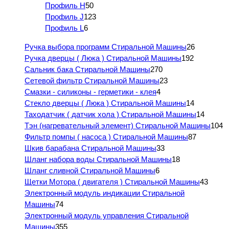
Профиль H
50
Профиль J
123
Профиль L
6
Ручка выбора программ Стиральной Машины
26
Ручка дверцы ( Люка ) Стиральной Машины
192
Сальник бака Стиральной Машины
270
Сетевой фильтр Стиральной Машины
23
Смазки - силиконы - герметики - клея
4
Стекло дверцы ( Люка ) Стиральной Машины
14
Таходатчик ( датчик хола ) Стиральной Машины
14
Тэн (нагревательный элемент) Стиральной Машины
104
Фильтр помпы ( насоса ) Стиральной Машины
87
Шкив барабана Стиральной Машины
33
Шланг набора воды Стиральной Машины
18
Шланг сливной Стиральной Машины
6
Щетки Мотора ( двигателя ) Стиральной Машины
43
Электронный модуль индикации Стиральной
Машины
74
Электронный модуль управления Стиральной
Машины
355