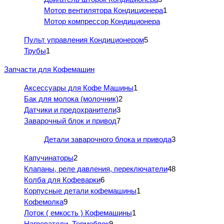
Мотор вентилятора Кондиционера
1
Мотор компрессор Кондиционера
Пульт управления Кондиционером
5
Трубы
1
Запчасти для Кофемашин
Аксессуары для Кофе Машины
1
Бак для молока (молочник)
2
Датчики и предохранители
3
Заварочный блок и привод
7
Детали заварочного блока и привода
3
Капучинаторы
2
Клапаны, реле давления, переключатели
48
Колба для Кофеварки
6
Корпусные детали кофемашины
1
Кофемолка
9
Лоток ( емкость ) Кофемашины
1
Нагреватели, Термоблок
9