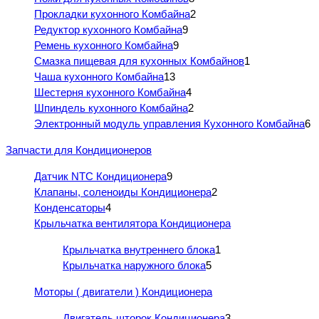
Прокладки кухонного Комбайна
2
Редуктор кухонного Комбайна
9
Ремень кухонного Комбайна
9
Смазка пищевая для кухонных Комбайнов
1
Чаша кухонного Комбайна
13
Шестерня кухонного Комбайна
4
Шпиндель кухонного Комбайна
2
Электронный модуль управления Кухонного Комбайна
6
Запчасти для Кондиционеров
Датчик NTC Кондиционера
9
Клапаны, соленоиды Кондиционера
2
Конденсаторы
4
Крыльчатка вентилятора Кондиционера
Крыльчатка внутреннего блока
1
Крыльчатка наружного блока
5
Моторы ( двигатели ) Кондиционера
Двигатель шторок Кондиционера
3