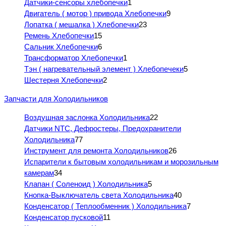
Датчики-сенсоры хлебопечки
1
Двигатель ( мотор ) привода Хлебопечки
9
Лопатка ( мешалка ) Хлебопечки
23
Ремень Хлебопечки
15
Сальник Хлебопечки
6
Трансформатор Хлебопечки
1
Тэн ( нагревательный элемент ) Хлебопечеки
5
Шестерня Хлебопечки
2
Запчасти для Холодильников
Воздушная заслонка Холодильника
22
Датчики NTC, Дефростеры, Предохранители
Холодильника
77
Инструмент для ремонта Холодильников
26
Испарители к бытовым холодильникам и морозильным
камерам
34
Клапан ( Соленоид ) Холодильника
5
Кнопка-Выключатель света Холодильника
40
Конденсатор ( Теплообменник ) Холодильника
7
Конденсатор пусковой
11