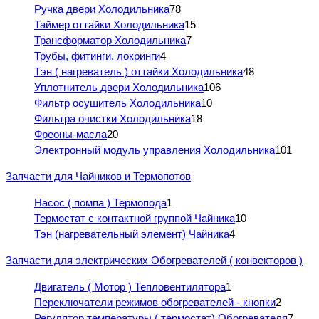
Ручка двери Холодильника
78
Таймер оттайки Холодильника
15
Трансформатор Холодильника
7
Трубы, фитинги, локринги
4
Тэн ( нагреватель ) оттайки Холодильника
48
Уплотнитель двери Холодильника
106
Фильтр осушитель Холодильника
10
Фильтра очистки Холодильника
18
Фреоны-масла
20
Электронный модуль управления Холодильника
101
Запчасти для Чайников и Термопотов
Насос ( помпа ) Термопода
1
Термостат с контактной группой Чайника
10
Тэн (нагревательный элемент) Чайника
4
Запчасти для электрических Обогревателей ( конвекторов )
Двигатель ( Мотор ) Тепловентилятора
1
Переключатели режимов обогревателей - кнопки
2
Регулятор температуры ( термостат) Обогревателя
7