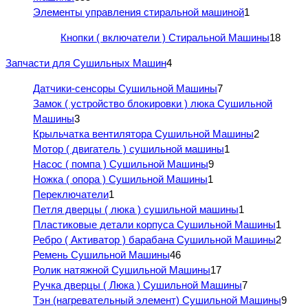
Элементы управления стиральной машиной
1
Кнопки ( включатели ) Стиральной Машины
18
Запчасти для Сушильных Машин
4
Датчики-сенсоры Сушильной Машины
7
Замок ( устройство блокировки ) люка Сушильной
Машины
3
Крыльчатка вентилятора Сушильной Машины
2
Мотор ( двигатель ) сушильной машины
1
Насос ( помпа ) Сушильной Машины
9
Ножка ( опора ) Сушильной Машины
1
Переключатели
1
Петля дверцы ( люка ) сушильной машины
1
Пластиковые детали корпуса Сушильной Машины
1
Ребро ( Активатор ) барабана Сушильной Машины
2
Ремень Сушильной Машины
46
Ролик натяжной Сушильной Машины
17
Ручка дверцы ( Люка ) Сушильной Машины
7
Тэн (нагревательный элемент) Сушильной Машины
9