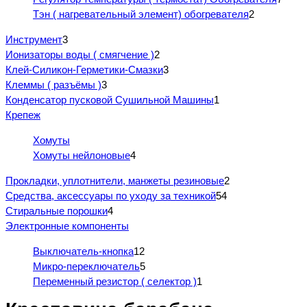
Тэн ( нагревательный элемент) обогревателя
2
Инструмент
3
Ионизаторы воды ( смягчение )
2
Клей-Силикон-Герметики-Смазки
3
Клеммы ( разъёмы )
3
Конденсатор пусковой Сушильной Машины
1
Крепеж
Хомуты
Хомуты нейлоновые
4
Прокладки, уплотнители, манжеты резиновые
2
Средства, аксессуары по уходу за техникой
54
Стиральные порошки
4
Электронные компоненты
Выключатель-кнопка
12
Микро-переключатель
5
Переменный резистор ( селектор )
1