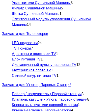
Уплотнители Сушильной Машины
3
Фильтр Сушильной Машины
5
Щетки Сушильной Машины
1
Электронный модуль управления Сушильной
Машины
14
Запчасти для Телевизоров
LED подсветки
24
TV Тюнеры
7
Адаптеры и приставки TV
1
Блок питания TV
1
Дистанционный пульт управления TV
12
Материнская плата TV
1
Сетевой шнур питания TV
1
Запчасти для Утюгов, Паровых Станций
Бойлер ( нагреватель ) Паровой станции
3
Клапаны, катушки - Утюга, паровой станции
8
Кнопки выключатели паровой станции
1
Крышка-заглушка Парогенератора
4