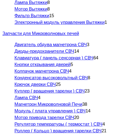
Лампа Вытяжки
8
Мотор Вытяжки
8
Фильтр Вытяжки
15
Электронный модуль управления Вытяжки
1
Запчасти для Микроволновых печей
Двигатель обдува магнетрона СВЧ
3
Диоды-предохранители СВЧ
14
Клавиатура ( панель сенсорная ) СВЧ
64
Кнопки открывания дверей
5
Колпачок магнетрона СВЧ
4
Конденсатор высоковольтный СВЧ
8
Крючок дверки СВЧ
25
Куплер ( вращения тарелки ) СВЧ
23
Лампа СВЧ
4
Магнетрон Микроволновой Печи
38
Модуль ( плата управления ) СВЧ
14
Мотор привода тарелки СВЧ
20
Регулятор температуры ( термостат ) СВЧ
4
Роллер ( Кольцо ) вращения тарелки СВЧ
21