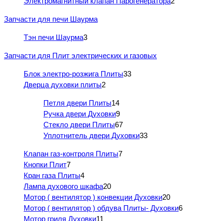
Электромагнитный клапан Парогенератора
2
Запчасти для печи Шаурма
Тэн печи Шаурма
3
Запчасти для Плит электрических и газовых
Блок электро-розжига Плиты
33
Дверца духовки плиты
2
Петля двери Плиты
14
Ручка двери Духовки
9
Стекло двери Плиты
67
Уплотнитель двери Духовки
33
Клапан газ-контроля Плиты
7
Кнопки Плит
7
Кран газа Плиты
4
Лампа духового шкафа
20
Мотор ( вентилятор ) конвекции Духовки
20
Мотор ( вентилятор ) обдува Плиты- Духовки
6
Мотор гриля Духовки
11