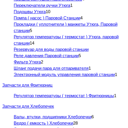
Переключатели ручки Утюга
1
Подошвы Утюга
10
Помпа ( насос ) Паровой Станции
4
Прокладки ( уплотнители ) манжеты Утюга, Паровой
станции
5
Регулятор температуры ( термостат ) Утюга, паровой
станции
14
Резервуар для воды паровой станции
Реле давления Паровой станции
5
Фильтр Утюга
2
Шланг подачи пара для отпаривателя
1
Электронный модуль управления паровой станции
1
Запчасти для Фритюрниц
Регулятор температуры ( термостат ) Фритюрницы
1
Запчасти для Хлебопечек
Валы, втулки, подшипники Хлебопечки
6
Ведро ( емкость ) Хлебопечки
28