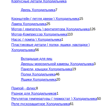
Корпусные детали Холодильника
Дверь Холодильника
7
Кронштейн ( петля двери ) Холодильника
15
Лампа Холодильника
25
Мотор ( двигатель ) вентилятора Холодильника
126
Мотор-Компрессор Холодильника
110
Насос ( помпа ) Холодильника
1
Пластиковые детали ( полки, ящики, накладки )
Холодильника
56
Вкладыши для яиц
Дверцы морозильной камеры Холодильника
3
Панели, крышки Холодильника
19
Полки Холодильника
46
Ящики Холодильника
20
Припой - флюс
8
Разное для Холодильников
1
Регулятор температуры ( термостат ) Холодильника
50
Реле пускозащитное Холодильника
61