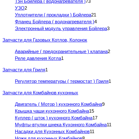
Тэн Бойлера ( водонагревателя )
73
УЗО
2
Уплотнители ( прокладки ) Бойлера
21
Фланец Бойлера ( водонагревателя )
4
Электронный модуль управления Бойлера
3
Запчасти для Газовых Котлов, Колонок
Аварийные ( предохранительные ) клапана
2
Реле давления Котла
1
Запчасти для Гриля
1
Регулятор температуры ( термостат ) Гриля
1
Запчасти для Комбайнов кухонных
Двигатель ( Мотор ) кухонного Комбайна
9
Крышка чаши кухонного Комбайна
15
Куплер ( шток ) кухонного Комбайна
17
Муфты-втулки шнека Кухонного Комбайна
11
Насадки для Кухонных Комбайнов
11
Ножи для кухонных Комбайнов
8