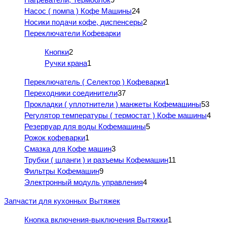
Насос ( помпа ) Кофе Машины
24
Носики подачи кофе, диспенсеры
2
Переключатели Кофеварки
Кнопки
2
Ручки крана
1
Переключатель ( Селектор ) Кофеварки
1
Переходники соединители
37
Прокладки ( уплотнители ) манжеты Кофемашины
53
Регулятор температуры ( термостат ) Кофе машины
4
Резервуар для воды Кофемашины
5
Рожок кофеварки
1
Смазка для Кофе машин
3
Трубки ( шланги ) и разъемы Кофемашин
11
Фильтры Кофемашин
9
Электронный модуль управления
4
Запчасти для кухонных Вытяжек
Кнопка включения-выключения Вытяжки
1