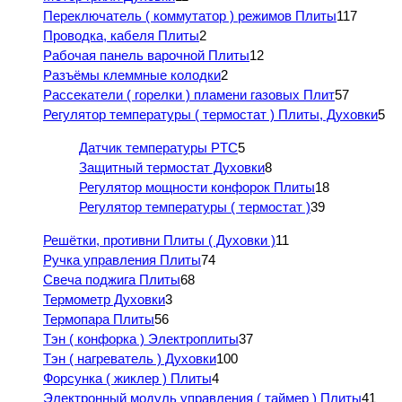
Переключатель ( коммутатор ) режимов Плиты
117
Проводка, кабеля Плиты
2
Рабочая панель варочной Плиты
12
Разъёмы клеммные колодки
2
Рассекатели ( горелки ) пламени газовых Плит
57
Регулятор температуры ( термостат ) Плиты, Духовки
5
Датчик температуры PTC
5
Защитный термостат Духовки
8
Регулятор мощности конфорок Плиты
18
Регулятор температуры ( термостат )
39
Решётки, противни Плиты ( Духовки )
11
Ручка управления Плиты
74
Свеча поджига Плиты
68
Термометр Духовки
3
Термопара Плиты
56
Тэн ( конфорка ) Электроплиты
37
Тэн ( нагреватель ) Духовки
100
Форсунка ( жиклер ) Плиты
4
Электронный модуль управления ( таймер ) Плиты
41