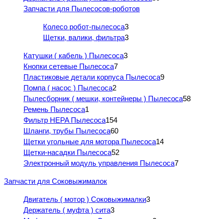
Запчасти для Пылесосов-роботов
Колесо робот-пылесоса
3
Щетки, валики, фильтра
3
Катушки ( кабель ) Пылесоса
3
Кнопки сетевые Пылесоса
7
Пластиковые детали корпуса Пылесоса
9
Помпа ( насос ) Пылесоса
2
Пылесборник ( мешки, контейнеры ) Пылесоса
58
Ремень Пылесоса
1
Фильтр HEPA Пылесоса
154
Шланги, трубы Пылесоса
60
Щетки угольные для мотора Пылесоса
14
Щетки-насадки Пылесоса
52
Электронный модуль управления Пылесоса
7
Запчасти для Соковыжималок
Двигатель ( мотор ) Соковыжималки
3
Держатель ( муфта ) сита
3