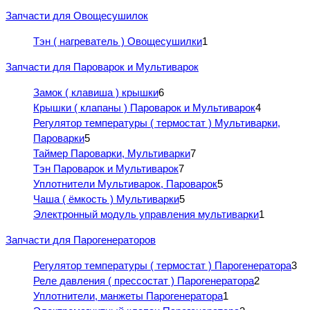
Запчасти для Овощесушилок
Тэн ( нагреватель ) Овощесушилки
1
Запчасти для Пароварок и Мультиварок
Замок ( клавиша ) крышки
6
Крышки ( клапаны ) Пароварок и Мультиварок
4
Регулятор температуры ( термостат ) Мультиварки,
Пароварки
5
Таймер Пароварки, Мультиварки
7
Тэн Пароварок и Мультиварок
7
Уплотнители Мультиварок, Пароварок
5
Чаша ( ёмкость ) Мультиварки
5
Электронный модуль управления мультиварки
1
Запчасти для Парогенераторов
Регулятор температуры ( термостат ) Парогенератора
3
Реле давления ( прессостат ) Парогенератора
2
Уплотнители, манжеты Парогенератора
1