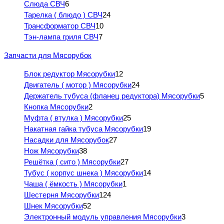
Слюда СВЧ
6
Тарелка ( блюдо ) СВЧ
24
Трансформатор СВЧ
10
Тэн-лампа гриля СВЧ
7
Запчасти для Мясорубок
Блок редуктор Мясорубки
12
Двигатель ( мотор ) Мясорубки
24
Держатель тубуса (фланец редуктора) Мясорубки
5
Кнопка Мясорубки
2
Муфта ( втулка ) Мясорубки
25
Накатная гайка тубуса Мясорубки
19
Насадки для Мясорубок
27
Нож Мясорубки
38
Решётка ( сито ) Мясорубки
27
Тубус ( корпус шнека ) Мясорубки
14
Чаша ( ёмкость ) Мясорубки
1
Шестерня Мясорубки
124
Шнек Мясорубки
52
Электронный модуль управления Мясорубки
3