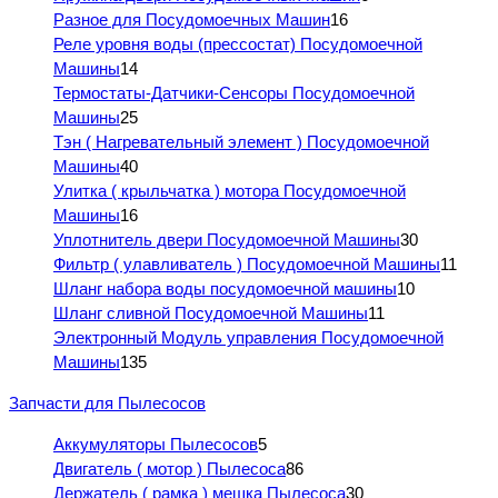
Разное для Посудомоечных Машин
16
Реле уровня воды (прессостат) Посудомоечной
Машины
14
Термостаты-Датчики-Сенсоры Посудомоечной
Машины
25
Тэн ( Нагревательный элемент ) Посудомоечной
Машины
40
Улитка ( крыльчатка ) мотора Посудомоечной
Машины
16
Уплотнитель двери Посудомоечной Машины
30
Фильтр ( улавливатель ) Посудомоечной Машины
11
Шланг набора воды посудомоечной машины
10
Шланг сливной Посудомоечной Машины
11
Электронный Модуль управления Посудомоечной
Машины
135
Запчасти для Пылесосов
Аккумуляторы Пылесосов
5
Двигатель ( мотор ) Пылесоса
86
Держатель ( рамка ) мешка Пылесоса
30