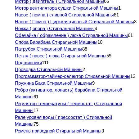
Мотор ( двигатель ) Стиральной Машины
66
Мотор вентилятора сушки Стиральной Машины
1
Насос ( помпа ) сливной Стиральной Машины
81
Насос ( Помпа ) Циркуляционный Стиральной Машины
3
Ножка ( опора ) Стиральной Машины
9
Обечайка ( обрамление ) люка Стиральной Машины
61
Опора Барабана Стиральной Машины
10
Патрубок Стиральной Машины
88
Петля ( навес ) люка Стиральной Машины
59
Подшипники
111
Проводка Стиральной Машины
2
Программатор-таймер-селектор Стиральной Машины
12
Пружина Бака Стиральной Машины
9
Ребро (активатор, лопасть) барабана Стиральной
Машины
61
Регулятор температуры ( термостат ) Стиральной
Машины
17
Реле уровня воды ( прессостат ) Стиральной
Машины
75
Ремень приводной Стиральной Машины
3