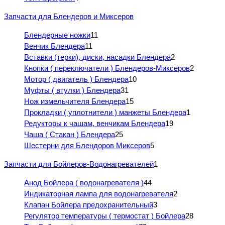
Запчасти для Блендеров и Миксеров
Блендерные ножки
11
Венчик Блендера
11
Вставки (терки), диски, насадки Блендера
2
Кнопки ( переключатели ) Блендеров-Миксеров
2
Мотор ( двигатель ) Блендера
10
Муфты ( втулки ) Блендера
31
Нож измельчителя Блендера
15
Прокладки ( уплотнители ) манжеты Блендера
1
Редукторы к чашам, венчикам Блендера
19
Чаша ( Стакан ) Блендера
25
Шестерни для Блендоров Миксеров
5
Запчасти для Бойлеров-Водонагревателей
1
Анод Бойлера ( водонагревателя )
44
Индикаторная лампа для водонагревателя
2
Клапан Бойлера предохранительный
3
Регулятор температуры ( термостат ) Бойлера
28