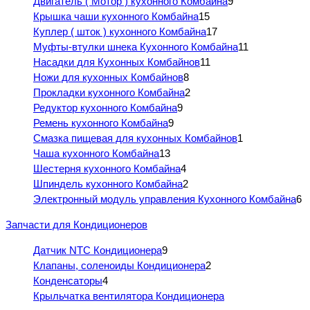
Двигатель ( Мотор ) кухонного Комбайна
9
Крышка чаши кухонного Комбайна
15
Куплер ( шток ) кухонного Комбайна
17
Муфты-втулки шнека Кухонного Комбайна
11
Насадки для Кухонных Комбайнов
11
Ножи для кухонных Комбайнов
8
Прокладки кухонного Комбайна
2
Редуктор кухонного Комбайна
9
Ремень кухонного Комбайна
9
Смазка пищевая для кухонных Комбайнов
1
Чаша кухонного Комбайна
13
Шестерня кухонного Комбайна
4
Шпиндель кухонного Комбайна
2
Электронный модуль управления Кухонного Комбайна
6
Запчасти для Кондиционеров
Датчик NTC Кондиционера
9
Клапаны, соленоиды Кондиционера
2
Конденсаторы
4
Крыльчатка вентилятора Кондиционера