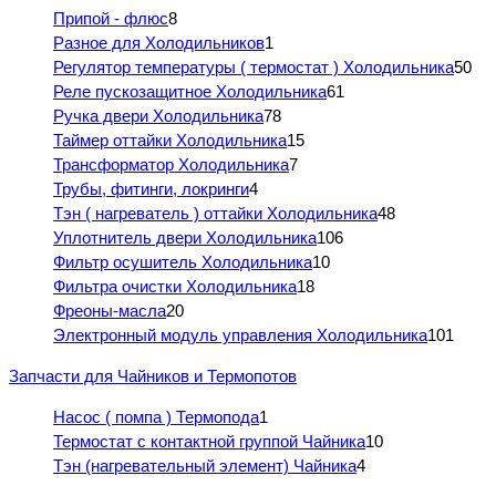
Припой - флюс
8
Разное для Холодильников
1
Регулятор температуры ( термостат ) Холодильника
50
Реле пускозащитное Холодильника
61
Ручка двери Холодильника
78
Таймер оттайки Холодильника
15
Трансформатор Холодильника
7
Трубы, фитинги, локринги
4
Тэн ( нагреватель ) оттайки Холодильника
48
Уплотнитель двери Холодильника
106
Фильтр осушитель Холодильника
10
Фильтра очистки Холодильника
18
Фреоны-масла
20
Электронный модуль управления Холодильника
101
Запчасти для Чайников и Термопотов
Насос ( помпа ) Термопода
1
Термостат с контактной группой Чайника
10
Тэн (нагревательный элемент) Чайника
4