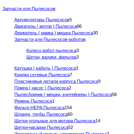
Запчасти для Пылесосов
Аккумуляторы Пылесосов
5
Двигатель ( мотор ) Пылесоса
86
Держатель ( рамка ) мешка Пылесоса
30
Запчасти для Пылесосов-роботов
Колесо робот-пылесоса
3
Щетки, валики, фильтра
3
Катушки ( кабель ) Пылесоса
3
Кнопки сетевые Пылесоса
7
Пластиковые детали корпуса Пылесоса
9
Помпа ( насос ) Пылесоса
2
Пылесборник ( мешки, контейнеры ) Пылесоса
58
Ремень Пылесоса
1
Фильтр HEPA Пылесоса
154
Шланги, трубы Пылесоса
60
Щетки угольные для мотора Пылесоса
14
Щетки-насадки Пылесоса
52
Электронный модуль управления Пылесоса
7