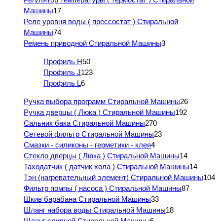
Машины
17
Реле уровня воды ( прессостат ) Стиральной
Машины
74
Ремень приводной Стиральной Машины
3
Профиль H
50
Профиль J
123
Профиль L
6
Ручка выбора программ Стиральной Машины
26
Ручка дверцы ( Люка ) Стиральной Машины
192
Сальник бака Стиральной Машины
270
Сетевой фильтр Стиральной Машины
23
Смазки - силиконы - герметики - клея
4
Стекло дверцы ( Люка ) Стиральной Машины
14
Таходатчик ( датчик хола ) Стиральной Машины
14
Тэн (нагревательный элемент) Стиральной Машины
104
Фильтр помпы ( насоса ) Стиральной Машины
87
Шкив барабана Стиральной Машины
33
Шланг набора воды Стиральной Машины
18
Шланг сливной Стиральной Машины
6