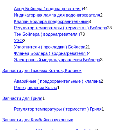
Анод Бойлера ( водонагревателя )
44
Индикаторная лампа для водонагревателя
2
Клапан Бойлера предохранительный
3
Регулятор температуры ( термостат ) Бойлера
28
Тэн Бойлера ( водонагревателя )
73
УЗО
2
Уплотнители ( прокладки ) Бойлера
21
Фланец Бойлера ( водонагревателя )
4
Электронный модуль управления Бойлера
3
Запчасти для Газовых Котлов, Колонок
Аварийные ( предохранительные ) клапана
2
Реле давления Котла
1
Запчасти для Гриля
1
Регулятор температуры ( термостат ) Гриля
1
Запчасти для Комбайнов кухонных