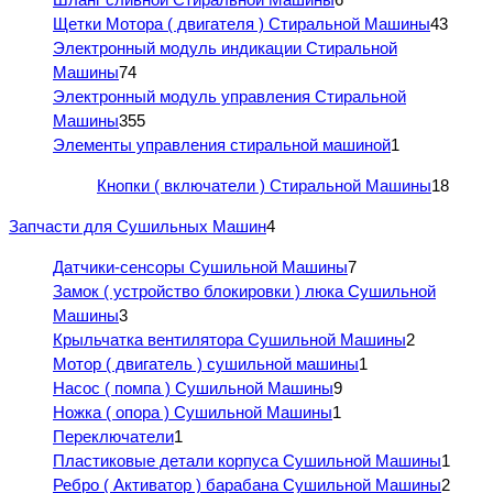
Щетки Мотора ( двигателя ) Стиральной Машины
43
Электронный модуль индикации Стиральной
Машины
74
Электронный модуль управления Стиральной
Машины
355
Элементы управления стиральной машиной
1
Кнопки ( включатели ) Стиральной Машины
18
Запчасти для Сушильных Машин
4
Датчики-сенсоры Сушильной Машины
7
Замок ( устройство блокировки ) люка Сушильной
Машины
3
Крыльчатка вентилятора Сушильной Машины
2
Мотор ( двигатель ) сушильной машины
1
Насос ( помпа ) Сушильной Машины
9
Ножка ( опора ) Сушильной Машины
1
Переключатели
1
Пластиковые детали корпуса Сушильной Машины
1
Ребро ( Активатор ) барабана Сушильной Машины
2