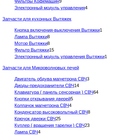
Фильтры Кофемашин
9
Электронный модуль управления
4
Запчасти для кухонных Вытяжек
Кнопка включения-выключения Вытяжки
1
Лампа Вытяжки
8
Мотор Вытяжки
8
Фильтр Вытяжки
15
Электронный модуль управления Вытяжки
1
Запчасти для Микроволновых печей
Двигатель обдува магнетрона СВЧ
3
Диоды-предохранители СВЧ
14
Клавиатура ( панель сенсорная ) СВЧ
64
Кнопки открывания дверей
5
Колпачок магнетрона СВЧ
4
Конденсатор высоковольтный СВЧ
8
Крючок дверки СВЧ
25
Куплер ( вращения тарелки ) СВЧ
23
Лампа СВЧ
4