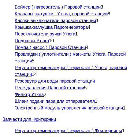
Бойлер ( нагреватель ) Паровой станции
3
Клапаны, катушки - Утюга, паровой станции
8
Кнопки выключатели паровой станции
1
Крышка-заглушка Парогенератора
4
Переключатели ручки Утюга
1
Подошвы Утюга
10
Помпа ( насос ) Паровой Станции
4
Прокладки ( уплотнители ) манжеты Утюга, Паровой
станции
5
Регулятор температуры ( термостат ) Утюга, паровой
станции
14
Резервуар для воды паровой станции
Реле давления Паровой станции
5
Фильтр Утюга
2
Шланг подачи пара для отпаривателя
1
Электронный модуль управления паровой станции
1
Запчасти для Фритюрниц
Регулятор температуры ( термостат ) Фритюрницы
1