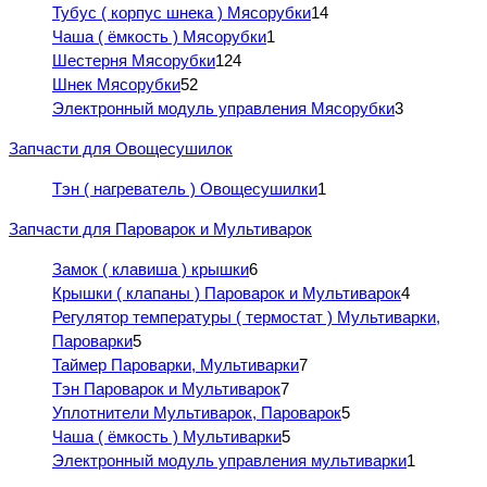
Тубус ( корпус шнека ) Мясорубки
14
Чаша ( ёмкость ) Мясорубки
1
Шестерня Мясорубки
124
Шнек Мясорубки
52
Электронный модуль управления Мясорубки
3
Запчасти для Овощесушилок
Тэн ( нагреватель ) Овощесушилки
1
Запчасти для Пароварок и Мультиварок
Замок ( клавиша ) крышки
6
Крышки ( клапаны ) Пароварок и Мультиварок
4
Регулятор температуры ( термостат ) Мультиварки,
Пароварки
5
Таймер Пароварки, Мультиварки
7
Тэн Пароварок и Мультиварок
7
Уплотнители Мультиварок, Пароварок
5
Чаша ( ёмкость ) Мультиварки
5
Электронный модуль управления мультиварки
1