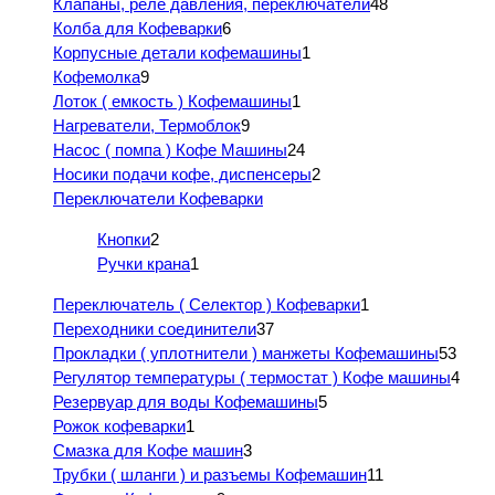
Клапаны, реле давления, переключатели
48
Колба для Кофеварки
6
Корпусные детали кофемашины
1
Кофемолка
9
Лоток ( емкость ) Кофемашины
1
Нагреватели, Термоблок
9
Насос ( помпа ) Кофе Машины
24
Носики подачи кофе, диспенсеры
2
Переключатели Кофеварки
Кнопки
2
Ручки крана
1
Переключатель ( Селектор ) Кофеварки
1
Переходники соединители
37
Прокладки ( уплотнители ) манжеты Кофемашины
53
Регулятор температуры ( термостат ) Кофе машины
4
Резервуар для воды Кофемашины
5
Рожок кофеварки
1
Смазка для Кофе машин
3
Трубки ( шланги ) и разъемы Кофемашин
11