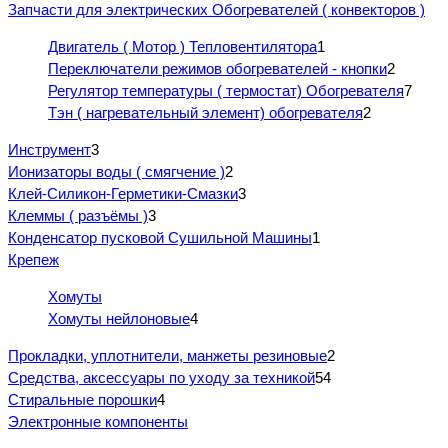
Запчасти для электрических Обогревателей ( конвекторов )
Двигатель ( Мотор ) Тепловентилятора
1
Переключатели режимов обогревателей - кнопки
2
Регулятор температуры ( термостат) Обогревателя
7
Тэн ( нагревательный элемент) обогревателя
2
Инструмент
3
Ионизаторы воды ( смягчение )
2
Клей-Силикон-Герметики-Смазки
3
Клеммы ( разъёмы )
3
Конденсатор пусковой Сушильной Машины
1
Крепеж
Хомуты
Хомуты нейлоновые
4
Прокладки, уплотнители, манжеты резиновые
2
Средства, аксессуары по уходу за техникой
54
Стиральные порошки
4
Электронные компоненты