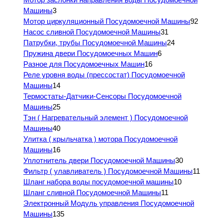
Машины
3
Мотор циркуляционный Посудомоечной Машины
92
Насос сливной Посудомоечной Машины
31
Патрубки, трубы Посудомоечной Машины
24
Пружина двери Посудомоечных Машин
6
Разное для Посудомоечных Машин
16
Реле уровня воды (прессостат) Посудомоечной
Машины
14
Термостаты-Датчики-Сенсоры Посудомоечной
Машины
25
Тэн ( Нагревательный элемент ) Посудомоечной
Машины
40
Улитка ( крыльчатка ) мотора Посудомоечной
Машины
16
Уплотнитель двери Посудомоечной Машины
30
Фильтр ( улавливатель ) Посудомоечной Машины
11
Шланг набора воды посудомоечной машины
10
Шланг сливной Посудомоечной Машины
11
Электронный Модуль управления Посудомоечной
Машины
135