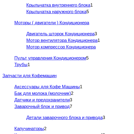
Крыльчатка внутреннего блока
1
Крыльчатка наружного блока
5
Моторы ( двигатели ) Кондиционера
Двигатель шторок Кондиционера
3
Мотор вентилятора Кондиционера
1
Мотор компрессор Кондиционера
Пульт управления Кондиционером
5
Трубы
1
Запчасти для Кофемашин
Аксессуары для Кофе Машины
1
Бак для молока (молочник)
2
Датчики и предохранители
3
Заварочный блок и привод
7
Детали заварочного блока и привода
3
Капучинаторы
2