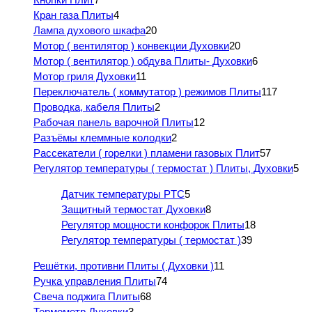
Кран газа Плиты
4
Лампа духового шкафа
20
Мотор ( вентилятор ) конвекции Духовки
20
Мотор ( вентилятор ) обдува Плиты- Духовки
6
Мотор гриля Духовки
11
Переключатель ( коммутатор ) режимов Плиты
117
Проводка, кабеля Плиты
2
Рабочая панель варочной Плиты
12
Разъёмы клеммные колодки
2
Рассекатели ( горелки ) пламени газовых Плит
57
Регулятор температуры ( термостат ) Плиты, Духовки
5
Датчик температуры PTC
5
Защитный термостат Духовки
8
Регулятор мощности конфорок Плиты
18
Регулятор температуры ( термостат )
39
Решётки, противни Плиты ( Духовки )
11
Ручка управления Плиты
74
Свеча поджига Плиты
68
Термометр Духовки
3