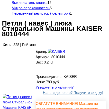
Выключатель-кнопка
12
Микро-переключатель
5
Переменный резистор ( селектор )
1
Петля ( навес ) люка
Стиральной Машины KAISER
8010444
Хиты:
828
|
Рейтинг:
Бренд:
Артикул:
8010444
Вес:
0.2 Кг
Производитель:
KAISER
Цена:
793 руб.
Уведомить о наличии?
Нашли дешевле? Получите скидку!
ОБРАТИТЕ ВНИМАНИЕ! Магазин не
несет ответственности за изменение