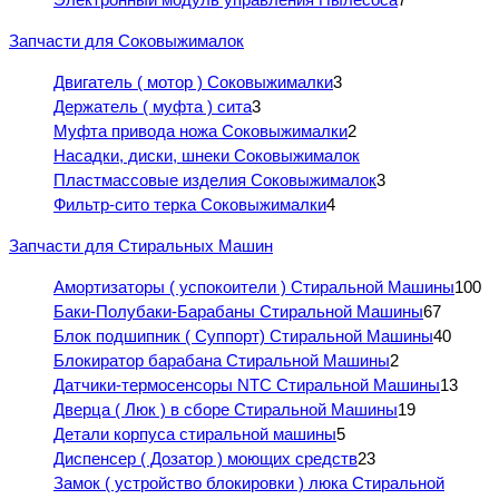
Запчасти для Соковыжималок
Двигатель ( мотор ) Соковыжималки
3
Держатель ( муфта ) сита
3
Муфта привода ножа Соковыжималки
2
Насадки, диски, шнеки Соковыжималок
Пластмассовые изделия Соковыжималок
3
Фильтр-сито терка Соковыжималки
4
Запчасти для Стиральных Машин
Амортизаторы ( успокоители ) Стиральной Машины
100
Баки-Полубаки-Барабаны Стиральной Машины
67
Блок подшипник ( Суппорт) Стиральной Машины
40
Блокиратор барабана Стиральной Машины
2
Датчики-термосенсоры NTC Стиральной Машины
13
Дверца ( Люк ) в сборе Стиральной Машины
19
Детали корпуса стиральной машины
5
Диспенсер ( Дозатор ) моющих средств
23
Замок ( устройство блокировки ) люка Стиральной