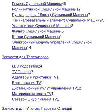
Ремень Сушильной Машины
46
Ролик натяжной Сушильной Машины
17
Ручка дверцы ( Люка ) Сушильной Машины
7
Тэн (нагревательный элемент) Сушильной Машины
9
Уплотнители Сушильной Машины
3
Фильтр Сушильной Машины
5
Щетки Сушильной Машины
1
Электронный модуль управления Сушильной
Машины
14
Запчасти для Телевизоров
LED подсветки
24
TV Тюнеры
7
Адаптеры и приставки TV
1
Блок питания TV
1
Дистанционный пульт управления TV
12
Материнская плата TV
1
Сетевой шнур питания TV
1
Запчасти для Утюгов, Паровых Станций