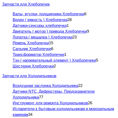
Запчасти для Хлебопечек
Валы, втулки, подшипники Хлебопечки
6
Ведро ( емкость ) Хлебопечки
28
Датчики-сенсоры хлебопечки
1
Двигатель ( мотор ) привода Хлебопечки
9
Лопатка ( мешалка ) Хлебопечки
23
Ремень Хлебопечки
15
Сальник Хлебопечки
6
Трансформатор Хлебопечки
1
Тэн ( нагревательный элемент ) Хлебопечеки
5
Шестерня Хлебопечки
2
Запчасти для Холодильников
Воздушная заслонка Холодильника
22
Датчики NTC, Дефростеры, Предохранители
Холодильника
77
Инструмент для ремонта Холодильников
26
Испарители к бытовым холодильникам и морозильным
камерам
34