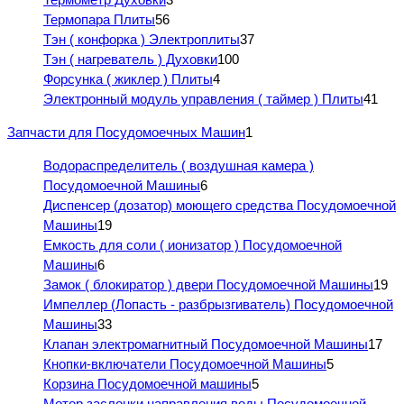
Термопара Плиты
56
Тэн ( конфорка ) Электроплиты
37
Тэн ( нагреватель ) Духовки
100
Форсунка ( жиклер ) Плиты
4
Электронный модуль управления ( таймер ) Плиты
41
Запчасти для Посудомоечных Машин
1
Водораспределитель ( воздушная камера )
Посудомоечной Машины
6
Диспенсер (дозатор) моющего средства Посудомоечной
Машины
19
Емкость для соли ( ионизатор ) Посудомоечной
Машины
6
Замок ( блокиратор ) двери Посудомоечной Машины
19
Импеллер (Лопасть - разбрызгиватель) Посудомоечной
Машины
33
Клапан электромагнитный Посудомоечной Машины
17
Кнопки-включатели Посудомоечной Машины
5
Корзина Посудомоечной машины
5
Мотор заслонки направления воды Посудомоечной