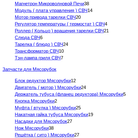
Магнетрон Микроволновой Печи
38
Модуль ( плата управления ) СВЧ
14
Мотор привода тарелки СВЧ
20
Регулятор температуры ( термостат ) СВЧ
4
Роллер ( Кольцо ) вращения тарелки СВЧ
21
Слюда СВЧ
6
Тарелка ( блюдо ) СВЧ
24
Трансформатор СВЧ
10
Тэн-лампа гриля СВЧ
7
Запчасти для Мясорубок
Блок редуктор Мясорубки
12
Двигатель ( мотор ) Мясорубки
24
Держатель тубуса (фланец редуктора) Мясорубки
5
Кнопка Мясорубки
2
Муфта ( втулка ) Мясорубки
25
Накатная гайка тубуса Мясорубки
19
Насадки для Мясорубок
27
Нож Мясорубки
38
Решётка ( сито ) Мясорубки
27