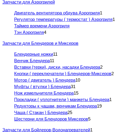
Запчасти для Аэрогрилей
Двигатель вентилятора обдува Аэрогриля
1
Регулятор температуры ( термостат ) Аэрогриля
1
Таймер времени Аэрогриля
Тэн Аэрогриля
4
Запчасти для Блендеров и Миксеров
Блендерные ножки
11
Венчик Блендера
11
Вставки (терки), диски, насадки Блендера
2
Кнопки ( переключатели ) Блендеров-Миксеров
2
Мотор ( двигатель ) Блендера
10
Муфты ( втулки ) Блендера
31
Нож измельчителя Блендера
15
Прокладки ( уплотнители ) манжеты Блендера
1
Редукторы к чашам, венчикам Блендера
19
Чаша ( Стакан ) Блендера
25
Шестерни для Блендоров Миксеров
5
Запчасти для Бойлеров-Водонагревателей
1