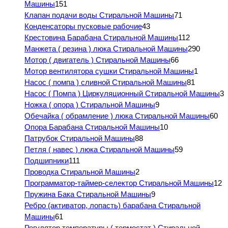
Машины
151
Клапан подачи воды Стиральной Машины
71
Конденсаторы пусковые рабочие
43
Крестовина Барабана Стиральной Машины
112
Манжета ( резина ) люка Стиральной Машины
290
Мотор ( двигатель ) Стиральной Машины
66
Мотор вентилятора сушки Стиральной Машины
1
Насос ( помпа ) сливной Стиральной Машины
81
Насос ( Помпа ) Циркуляционный Стиральной Машины
3
Ножка ( опора ) Стиральной Машины
9
Обечайка ( обрамление ) люка Стиральной Машины
60
Опора Барабана Стиральной Машины
10
Патрубок Стиральной Машины
88
Петля ( навес ) люка Стиральной Машины
59
Подшипники
111
Проводка Стиральной Машины
2
Программатор-таймер-селектор Стиральной Машины
12
Пружина Бака Стиральной Машины
9
Ребро (активатор, лопасть) барабана Стиральной
Машины
61
Регулятор температуры ( термостат ) Стиральной