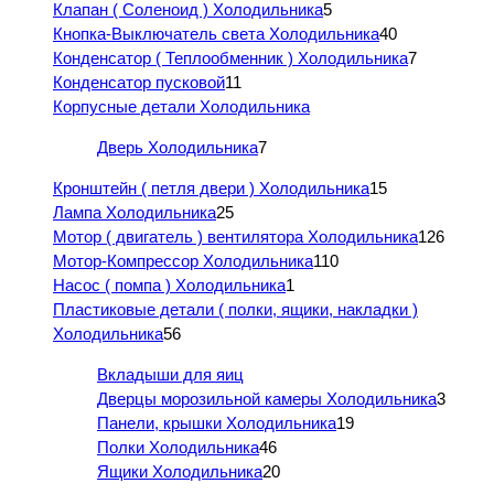
Клапан ( Соленоид ) Холодильника
5
Кнопка-Выключатель света Холодильника
40
Конденсатор ( Теплообменник ) Холодильника
7
Конденсатор пусковой
11
Корпусные детали Холодильника
Дверь Холодильника
7
Кронштейн ( петля двери ) Холодильника
15
Лампа Холодильника
25
Мотор ( двигатель ) вентилятора Холодильника
126
Мотор-Компрессор Холодильника
110
Насос ( помпа ) Холодильника
1
Пластиковые детали ( полки, ящики, накладки )
Холодильника
56
Вкладыши для яиц
Дверцы морозильной камеры Холодильника
3
Панели, крышки Холодильника
19
Полки Холодильника
46
Ящики Холодильника
20