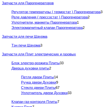
Запчасти для Парогенераторов
Регулятор температуры ( термостат ) Парогенератора
3
Реле давления ( прессостат ) Парогенератора
2
Уплотнители, манжеты Парогенератора
1
Электромагнитный клапан Парогенератора
2
Запчасти для печи Шаурма
Тэн печи Шаурма
3
Запчасти для Плит электрических и газовых
Блок электро-розжига Плиты
33
Дверца духовки плиты
2
Петля двери Плиты
14
Ручка двери Духовки
9
Стекло двери Плиты
67
Уплотнитель двери Духовки
33
Клапан газ-контроля Плиты
7
Кнопки Плит
7