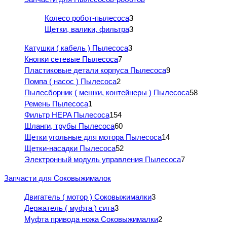
Колесо робот-пылесоса
3
Щетки, валики, фильтра
3
Катушки ( кабель ) Пылесоса
3
Кнопки сетевые Пылесоса
7
Пластиковые детали корпуса Пылесоса
9
Помпа ( насос ) Пылесоса
2
Пылесборник ( мешки, контейнеры ) Пылесоса
58
Ремень Пылесоса
1
Фильтр HEPA Пылесоса
154
Шланги, трубы Пылесоса
60
Щетки угольные для мотора Пылесоса
14
Щетки-насадки Пылесоса
52
Электронный модуль управления Пылесоса
7
Запчасти для Соковыжималок
Двигатель ( мотор ) Соковыжималки
3
Держатель ( муфта ) сита
3
Муфта привода ножа Соковыжималки
2