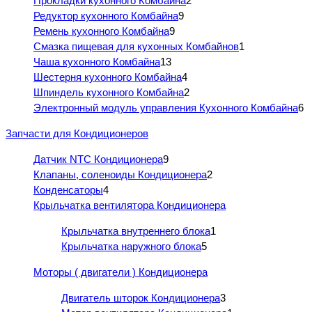
Прокладки кухонного Комбайна
2
Редуктор кухонного Комбайна
9
Ремень кухонного Комбайна
9
Смазка пищевая для кухонных Комбайнов
1
Чаша кухонного Комбайна
13
Шестерня кухонного Комбайна
4
Шпиндель кухонного Комбайна
2
Электронный модуль управления Кухонного Комбайна
6
Запчасти для Кондиционеров
Датчик NTC Кондиционера
9
Клапаны, соленоиды Кондиционера
2
Конденсаторы
4
Крыльчатка вентилятора Кондиционера
Крыльчатка внутреннего блока
1
Крыльчатка наружного блока
5
Моторы ( двигатели ) Кондиционера
Двигатель шторок Кондиционера
3