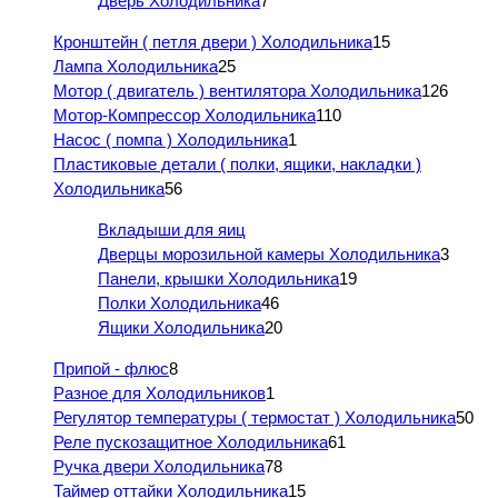
Дверь Холодильника
7
Кронштейн ( петля двери ) Холодильника
15
Лампа Холодильника
25
Мотор ( двигатель ) вентилятора Холодильника
126
Мотор-Компрессор Холодильника
110
Насос ( помпа ) Холодильника
1
Пластиковые детали ( полки, ящики, накладки )
Холодильника
56
Вкладыши для яиц
Дверцы морозильной камеры Холодильника
3
Панели, крышки Холодильника
19
Полки Холодильника
46
Ящики Холодильника
20
Припой - флюс
8
Разное для Холодильников
1
Регулятор температуры ( термостат ) Холодильника
50
Реле пускозащитное Холодильника
61
Ручка двери Холодильника
78
Таймер оттайки Холодильника
15