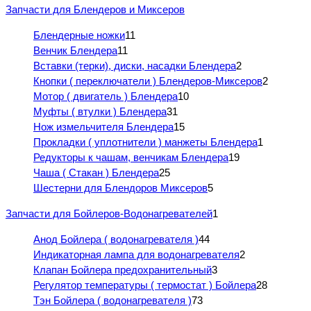
Запчасти для Блендеров и Миксеров
Блендерные ножки
11
Венчик Блендера
11
Вставки (терки), диски, насадки Блендера
2
Кнопки ( переключатели ) Блендеров-Миксеров
2
Мотор ( двигатель ) Блендера
10
Муфты ( втулки ) Блендера
31
Нож измельчителя Блендера
15
Прокладки ( уплотнители ) манжеты Блендера
1
Редукторы к чашам, венчикам Блендера
19
Чаша ( Стакан ) Блендера
25
Шестерни для Блендоров Миксеров
5
Запчасти для Бойлеров-Водонагревателей
1
Анод Бойлера ( водонагревателя )
44
Индикаторная лампа для водонагревателя
2
Клапан Бойлера предохранительный
3
Регулятор температуры ( термостат ) Бойлера
28
Тэн Бойлера ( водонагревателя )
73