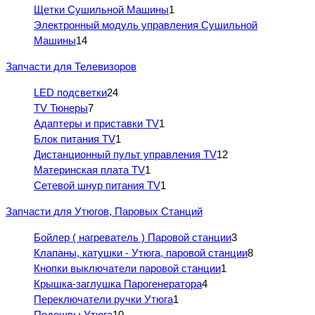
Щетки Сушильной Машины
1
Электронный модуль управления Сушильной
Машины
14
Запчасти для Телевизоров
LED подсветки
24
TV Тюнеры
7
Адаптеры и приставки TV
1
Блок питания TV
1
Дистанционный пульт управления TV
12
Материнская плата TV
1
Сетевой шнур питания TV
1
Запчасти для Утюгов, Паровых Станций
Бойлер ( нагреватель ) Паровой станции
3
Клапаны, катушки - Утюга, паровой станции
8
Кнопки выключатели паровой станции
1
Крышка-заглушка Парогенератора
4
Переключатели ручки Утюга
1
Подошвы Утюга
10