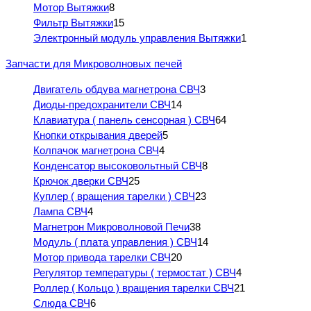
Мотор Вытяжки
8
Фильтр Вытяжки
15
Электронный модуль управления Вытяжки
1
Запчасти для Микроволновых печей
Двигатель обдува магнетрона СВЧ
3
Диоды-предохранители СВЧ
14
Клавиатура ( панель сенсорная ) СВЧ
64
Кнопки открывания дверей
5
Колпачок магнетрона СВЧ
4
Конденсатор высоковольтный СВЧ
8
Крючок дверки СВЧ
25
Куплер ( вращения тарелки ) СВЧ
23
Лампа СВЧ
4
Магнетрон Микроволновой Печи
38
Модуль ( плата управления ) СВЧ
14
Мотор привода тарелки СВЧ
20
Регулятор температуры ( термостат ) СВЧ
4
Роллер ( Кольцо ) вращения тарелки СВЧ
21
Слюда СВЧ
6