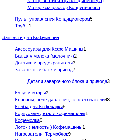
Мотор вентилятора Кондиционера
1
Мотор компрессор Кондиционера
Пульт управления Кондиционером
5
Трубы
1
Запчасти для Кофемашин
Аксессуары для Кофе Машины
1
Бак для молока (молочник)
2
Датчики и предохранители
3
Заварочный блок и привод
7
Детали заварочного блока и привода
3
Капучинаторы
2
Клапаны, реле давления, переключатели
48
Колба для Кофеварки
6
Корпусные детали кофемашины
1
Кофемолка
9
Лоток ( емкость ) Кофемашины
1
Нагреватели, Термоблок
9