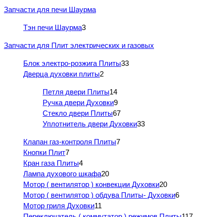
Запчасти для печи Шаурма
Тэн печи Шаурма
3
Запчасти для Плит электрических и газовых
Блок электро-розжига Плиты
33
Дверца духовки плиты
2
Петля двери Плиты
14
Ручка двери Духовки
9
Стекло двери Плиты
67
Уплотнитель двери Духовки
33
Клапан газ-контроля Плиты
7
Кнопки Плит
7
Кран газа Плиты
4
Лампа духового шкафа
20
Мотор ( вентилятор ) конвекции Духовки
20
Мотор ( вентилятор ) обдува Плиты- Духовки
6
Мотор гриля Духовки
11
Переключатель ( коммутатор ) режимов Плиты
117