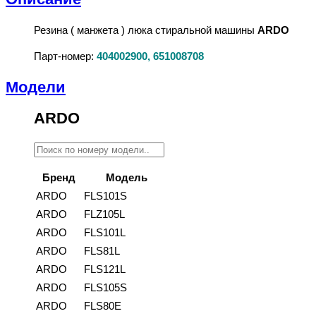
Резина ( манжета ) люка стиральной машины
ARDO
Парт-номер:
404002900, 651008708
Модели
ARDO
Бренд
Модель
ARDO
FLS101S
ARDO
FLZ105L
ARDO
FLS101L
ARDO
FLS81L
ARDO
FLS121L
ARDO
FLS105S
ARDO
FLS80E