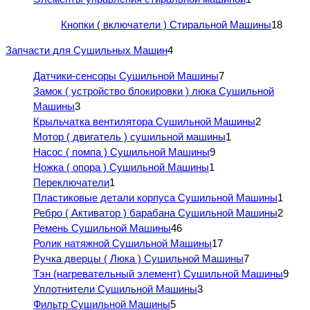
Кнопки ( включатели ) Стиральной Машины
18
Запчасти для Сушильных Машин
4
Датчики-сенсоры Сушильной Машины
7
Замок ( устройство блокировки ) люка Сушильной
Машины
3
Крыльчатка вентилятора Сушильной Машины
2
Мотор ( двигатель ) сушильной машины
1
Насос ( помпа ) Сушильной Машины
9
Ножка ( опора ) Сушильной Машины
1
Переключатели
1
Пластиковые детали корпуса Сушильной Машины
1
Ребро ( Активатор ) барабана Сушильной Машины
2
Ремень Сушильной Машины
46
Ролик натяжной Сушильной Машины
17
Ручка дверцы ( Люка ) Сушильной Машины
7
Тэн (нагревательный элемент) Сушильной Машины
9
Уплотнители Сушильной Машины
3
Фильтр Сушильной Машины
5