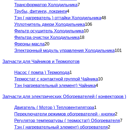
Трансформатор Холодильника
7
Трубы, фитинги, локринги
4
Тэн ( нагреватель ) оттайки Холодильника
48
Уплотнитель двери Холодильника
106
Фильтр осушитель Холодильника
10
Фильтра очистки Холодильника
18
Фреоны-масла
20
Электронный модуль управления Холодильника
101
Запчасти для Чайников и Термопотов
Насос ( помпа ) Термопода
1
Термостат с контактной группой Чайника
10
Тэн (нагревательный элемент) Чайника
4
Запчасти для электрических Обогревателей ( конвекторов )
Двигатель ( Мотор ) Тепловентилятора
1
Переключатели режимов обогревателей - кнопки
2
Регулятор температуры ( термостат) Обогревателя
7
Тэн ( нагревательный элемент) обогревателя
2