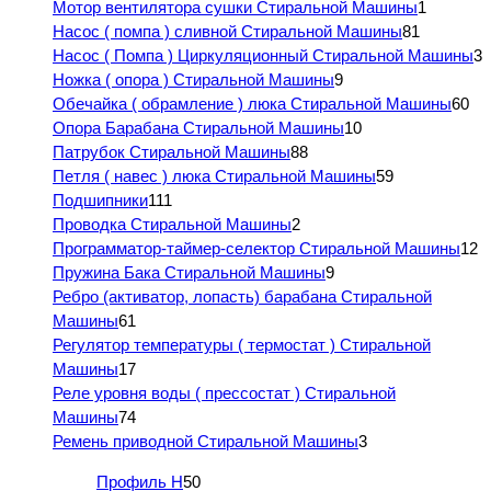
Мотор вентилятора сушки Стиральной Машины
1
Насос ( помпа ) сливной Стиральной Машины
81
Насос ( Помпа ) Циркуляционный Стиральной Машины
3
Ножка ( опора ) Стиральной Машины
9
Обечайка ( обрамление ) люка Стиральной Машины
60
Опора Барабана Стиральной Машины
10
Патрубок Стиральной Машины
88
Петля ( навес ) люка Стиральной Машины
59
Подшипники
111
Проводка Стиральной Машины
2
Программатор-таймер-селектор Стиральной Машины
12
Пружина Бака Стиральной Машины
9
Ребро (активатор, лопасть) барабана Стиральной
Машины
61
Регулятор температуры ( термостат ) Стиральной
Машины
17
Реле уровня воды ( прессостат ) Стиральной
Машины
74
Ремень приводной Стиральной Машины
3
Профиль H
50