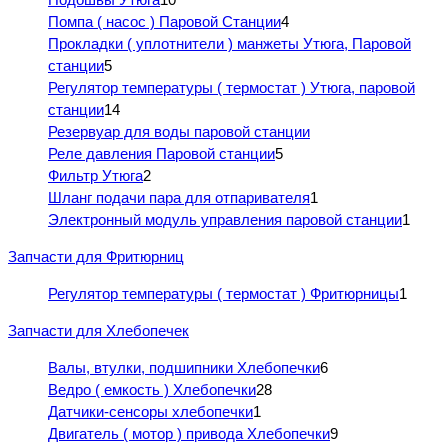
Помпа ( насос ) Паровой Станции
4
Прокладки ( уплотнители ) манжеты Утюга, Паровой
станции
5
Регулятор температуры ( термостат ) Утюга, паровой
станции
14
Резервуар для воды паровой станции
Реле давления Паровой станции
5
Фильтр Утюга
2
Шланг подачи пара для отпаривателя
1
Электронный модуль управления паровой станции
1
Запчасти для Фритюрниц
Регулятор температуры ( термостат ) Фритюрницы
1
Запчасти для Хлебопечек
Валы, втулки, подшипники Хлебопечки
6
Ведро ( емкость ) Хлебопечки
28
Датчики-сенсоры хлебопечки
1
Двигатель ( мотор ) привода Хлебопечки
9