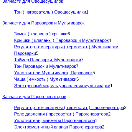
Запчасти для Овощесушилок
Тэн ( нагреватель ) Овощесушилки
1
Запчасти для Пароварок и Мультиварок
Замок ( клавиша ) крышки
6
Крышки ( клапаны ) Пароварок и Мультиварок
4
Регулятор температуры ( термостат ) Мультиварки,
Пароварки
5
Таймер Пароварки, Мультиварки
7
Тэн Пароварок и Мультиварок
7
Уплотнители Мультиварок, Пароварок
5
Чаша ( ёмкость ) Мультиварки
5
Электронный модуль управления мультиварки
1
Запчасти для Парогенераторов
Регулятор температуры ( термостат ) Парогенератора
3
Реле давления ( прессостат ) Парогенератора
2
Уплотнители, манжеты Парогенератора
1
Электромагнитный клапан Парогенератора
2