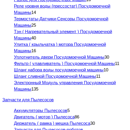
Реле уровня воды (прессостат) Посудомоечной
Машины
14
Термостаты-Датчики-Сенсоры Посудомоечной
Машины
25
Тэн ( Нагревательный элемент ) Посудомоечной
Машины
40
Улитка ( крыльчатка ) мотора Посудомоечной
Машины
16
Уплотнитель двери Посудомоечной Машины
30
Фильтр ( улавливатель ) Посудомоечной Машины
11
Шланг набора воды посудомоечной машины
10
Шланг сливной Посудомоечной Машины
11
Электронный Модуль управления Посудомоечной
Машины
135
Запчасти для Пылесосов
Аккумуляторы Пылесосов
5
Двигатель ( мотор ) Пылесоса
86
Держатель ( рамка ) мешка Пылесоса
30
Запчасти для Пылесосов-роботов