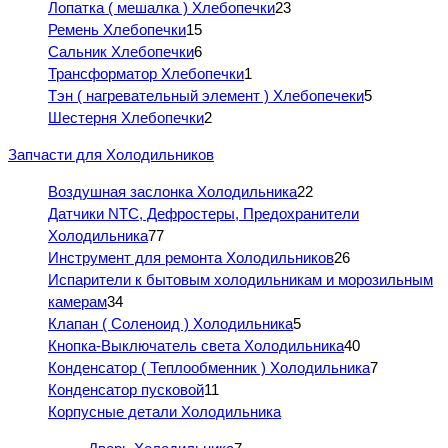
Лопатка ( мешалка ) Хлебопечки
23
Ремень Хлебопечки
15
Сальник Хлебопечки
6
Трансформатор Хлебопечки
1
Тэн ( нагревательный элемент ) Хлебопечеки
5
Шестерня Хлебопечки
2
Запчасти для Холодильников
Воздушная заслонка Холодильника
22
Датчики NTC, Дефростеры, Предохранители
Холодильника
77
Инструмент для ремонта Холодильников
26
Испарители к бытовым холодильникам и морозильным
камерам
34
Клапан ( Соленоид ) Холодильника
5
Кнопка-Выключатель света Холодильника
40
Конденсатор ( Теплообменник ) Холодильника
7
Конденсатор пусковой
11
Корпусные детали Холодильника