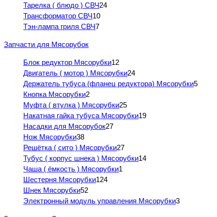
Тарелка ( блюдо ) СВЧ
24
Трансформатор СВЧ
10
Тэн-лампа гриля СВЧ
7
Запчасти для Мясорубок
Блок редуктор Мясорубки
12
Двигатель ( мотор ) Мясорубки
24
Держатель тубуса (фланец редуктора) Мясорубки
5
Кнопка Мясорубки
2
Муфта ( втулка ) Мясорубки
25
Накатная гайка тубуса Мясорубки
19
Насадки для Мясорубок
27
Нож Мясорубки
38
Решётка ( сито ) Мясорубки
27
Тубус ( корпус шнека ) Мясорубки
14
Чаша ( ёмкость ) Мясорубки
1
Шестерня Мясорубки
124
Шнек Мясорубки
52
Электронный модуль управления Мясорубки
3