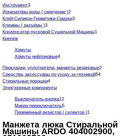
Инструмент
3
Ионизаторы воды ( смягчение )
2
Клей-Силикон-Герметики-Смазки
3
Клеммы ( разъёмы )
3
Конденсатор пусковой Сушильной Машины
1
Крепеж
Хомуты
Хомуты нейлоновые
4
Прокладки, уплотнители, манжеты резиновые
2
Средства, аксессуары по уходу за техникой
54
Стиральные порошки
4
Электронные компоненты
Выключатель-кнопка
12
Микро-переключатель
5
Переменный резистор ( селектор )
1
Манжета люка Стиральной
Машины ARDO 404002900,