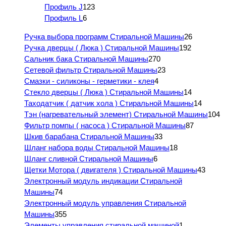
Профиль J
123
Профиль L
6
Ручка выбора программ Стиральной Машины
26
Ручка дверцы ( Люка ) Стиральной Машины
192
Сальник бака Стиральной Машины
270
Сетевой фильтр Стиральной Машины
23
Смазки - силиконы - герметики - клея
4
Стекло дверцы ( Люка ) Стиральной Машины
14
Таходатчик ( датчик хола ) Стиральной Машины
14
Тэн (нагревательный элемент) Стиральной Машины
104
Фильтр помпы ( насоса ) Стиральной Машины
87
Шкив барабана Стиральной Машины
33
Шланг набора воды Стиральной Машины
18
Шланг сливной Стиральной Машины
6
Щетки Мотора ( двигателя ) Стиральной Машины
43
Электронный модуль индикации Стиральной
Машины
74
Электронный модуль управления Стиральной
Машины
355
Элементы управления стиральной машиной
1