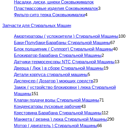
Насадки, диски, шнеки Соковыжималок
Пластмассовые изделия Соковыжималок
3
Фильтр-сито терка Соковыжималки
4
Запчасти для Стиральных Машин
Амортизаторы ( успокоители ) Стиральной Машины
100
Баки-Полубаки-Барабаны Стиральной Машины
67
Блок подшипник ( Суппорт) Стиральной Машины
40
Блокиратор барабана Стиральной Машины
2
Датчики-термосенсоры NTC Стиральной Машины
13
Дверца ( Люк ) в сборе Стиральной Машины
19
Детали корпуса стиральной машины
5
Диспенсер ( Дозатор ) моющих средств
23
Замок ( устройство блокировки ) люка Стиральной
Машины
151
Клапан подачи воды Стиральной Машины
71
Конденсаторы пусковые рабочие
43
Крестовина Барабана Стиральной Машины
112
Манжета ( резина ) люка Стиральной Машины
290
Мотор ( двигатель ) Стиральной Машины
66