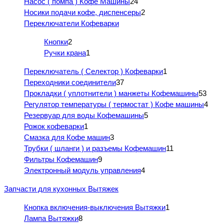
Насос ( помпа ) Кофе Машины
24
Носики подачи кофе, диспенсеры
2
Переключатели Кофеварки
Кнопки
2
Ручки крана
1
Переключатель ( Селектор ) Кофеварки
1
Переходники соединители
37
Прокладки ( уплотнители ) манжеты Кофемашины
53
Регулятор температуры ( термостат ) Кофе машины
4
Резервуар для воды Кофемашины
5
Рожок кофеварки
1
Смазка для Кофе машин
3
Трубки ( шланги ) и разъемы Кофемашин
11
Фильтры Кофемашин
9
Электронный модуль управления
4
Запчасти для кухонных Вытяжек
Кнопка включения-выключения Вытяжки
1
Лампа Вытяжки
8