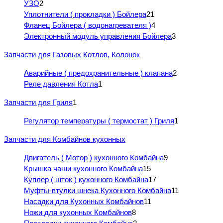
УЗО
2
Уплотнители ( прокладки ) Бойлера
21
Фланец Бойлера ( водонагревателя )
4
Электронный модуль управления Бойлера
3
Запчасти для Газовых Котлов, Колонок
Аварийные ( предохранительные ) клапана
2
Реле давления Котла
1
Запчасти для Гриля
1
Регулятор температуры ( термостат ) Гриля
1
Запчасти для Комбайнов кухонных
Двигатель ( Мотор ) кухонного Комбайна
9
Крышка чаши кухонного Комбайна
15
Куплер ( шток ) кухонного Комбайна
17
Муфты-втулки шнека Кухонного Комбайна
11
Насадки для Кухонных Комбайнов
11
Ножи для кухонных Комбайнов
8