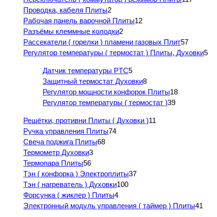
Проводка, кабеля Плиты
2
Рабочая панель варочной Плиты
12
Разъёмы клеммные колодки
2
Рассекатели ( горелки ) пламени газовых Плит
57
Регулятор температуры ( термостат ) Плиты, Духовки
5
Датчик температуры PTC
5
Защитный термостат Духовки
8
Регулятор мощности конфорок Плиты
18
Регулятор температуры ( термостат )
39
Решётки, противни Плиты ( Духовки )
11
Ручка управления Плиты
74
Свеча поджига Плиты
68
Термометр Духовки
3
Термопара Плиты
56
Тэн ( конфорка ) Электроплиты
37
Тэн ( нагреватель ) Духовки
100
Форсунка ( жиклер ) Плиты
4
Электронный модуль управления ( таймер ) Плиты
41