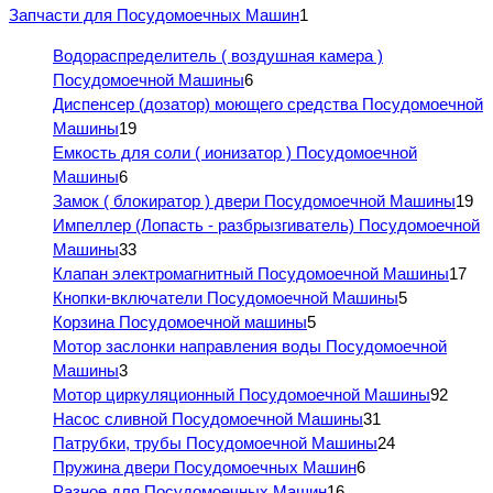
Запчасти для Посудомоечных Машин
1
Водораспределитель ( воздушная камера )
Посудомоечной Машины
6
Диспенсер (дозатор) моющего средства Посудомоечной
Машины
19
Емкость для соли ( ионизатор ) Посудомоечной
Машины
6
Замок ( блокиратор ) двери Посудомоечной Машины
19
Импеллер (Лопасть - разбрызгиватель) Посудомоечной
Машины
33
Клапан электромагнитный Посудомоечной Машины
17
Кнопки-включатели Посудомоечной Машины
5
Корзина Посудомоечной машины
5
Мотор заслонки направления воды Посудомоечной
Машины
3
Мотор циркуляционный Посудомоечной Машины
92
Насос сливной Посудомоечной Машины
31
Патрубки, трубы Посудомоечной Машины
24
Пружина двери Посудомоечных Машин
6
Разное для Посудомоечных Машин
16