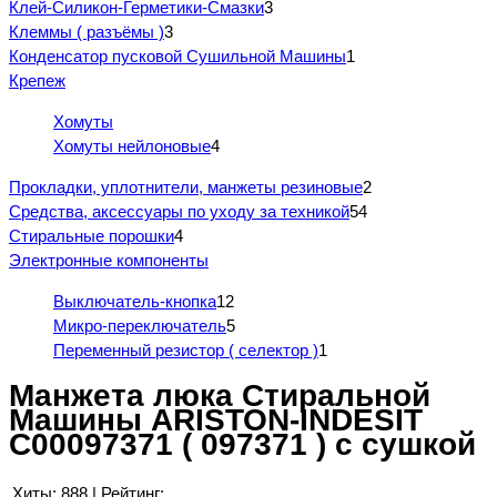
Клей-Силикон-Герметики-Смазки
3
Клеммы ( разъёмы )
3
Конденсатор пусковой Сушильной Машины
1
Крепеж
Хомуты
Хомуты нейлоновые
4
Прокладки, уплотнители, манжеты резиновые
2
Средства, аксессуары по уходу за техникой
54
Стиральные порошки
4
Электронные компоненты
Выключатель-кнопка
12
Микро-переключатель
5
Переменный резистор ( селектор )
1
Манжета люка Стиральной
Машины ARISTON-INDESIT
C00097371 ( 097371 ) с сушкой
Хиты:
888
|
Рейтинг: