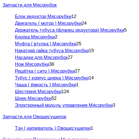
Запчасти для Мясорубок
Блок редуктор Мясорубки
12
Двигатель ( мотор ) Мясорубки
24
Держатель тубуса (фланец редуктора) Мясорубки
5
Кнопка Мясорубки
2
Муфта ( втулка ) Мясорубки
25
Накатная гайка тубуса Мясорубки
19
Насадки для Мясорубок
27
Нож Мясорубки
38
Решётка ( сито ) Мясорубки
27
Тубус ( корпус шнека ) Мясорубки
14
Чаша ( ёмкость ) Мясорубки
1
Шестерня Мясорубки
124
Шнек Мясорубки
52
Электронный модуль управления Мясорубки
3
Запчасти для Овощесушилок
Тэн ( нагреватель ) Овощесушилки
1