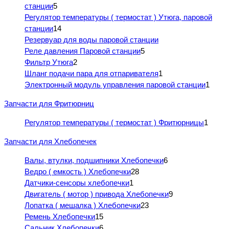
станции
5
Регулятор температуры ( термостат ) Утюга, паровой
станции
14
Резервуар для воды паровой станции
Реле давления Паровой станции
5
Фильтр Утюга
2
Шланг подачи пара для отпаривателя
1
Электронный модуль управления паровой станции
1
Запчасти для Фритюрниц
Регулятор температуры ( термостат ) Фритюрницы
1
Запчасти для Хлебопечек
Валы, втулки, подшипники Хлебопечки
6
Ведро ( емкость ) Хлебопечки
28
Датчики-сенсоры хлебопечки
1
Двигатель ( мотор ) привода Хлебопечки
9
Лопатка ( мешалка ) Хлебопечки
23
Ремень Хлебопечки
15
Сальник Хлебопечки
6