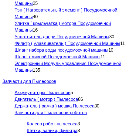
Машины
25
Тэн ( Нагревательный элемент ) Посудомоечной
Машины
40
Улитка ( крыльчатка ) мотора Посудомоечной
Машины
16
Уплотнитель двери Посудомоечной Машины
30
Фильтр ( улавливатель ) Посудомоечной Машины
11
Шланг набора воды посудомоечной машины
10
Шланг сливной Посудомоечной Машины
11
Электронный Модуль управления Посудомоечной
Машины
135
Запчасти для Пылесосов
Аккумуляторы Пылесосов
5
Двигатель ( мотор ) Пылесоса
86
Держатель ( рамка ) мешка Пылесоса
30
Запчасти для Пылесосов-роботов
Колесо робот-пылесоса
3
Щетки, валики, фильтра
3