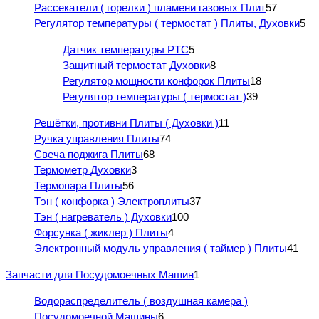
Рассекатели ( горелки ) пламени газовых Плит
57
Регулятор температуры ( термостат ) Плиты, Духовки
5
Датчик температуры PTC
5
Защитный термостат Духовки
8
Регулятор мощности конфорок Плиты
18
Регулятор температуры ( термостат )
39
Решётки, противни Плиты ( Духовки )
11
Ручка управления Плиты
74
Свеча поджига Плиты
68
Термометр Духовки
3
Термопара Плиты
56
Тэн ( конфорка ) Электроплиты
37
Тэн ( нагреватель ) Духовки
100
Форсунка ( жиклер ) Плиты
4
Электронный модуль управления ( таймер ) Плиты
41
Запчасти для Посудомоечных Машин
1
Водораспределитель ( воздушная камера )
Посудомоечной Машины
6