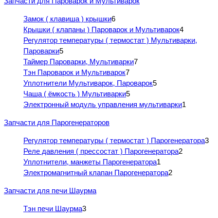
Запчасти для Пароварок и Мультиварок
Замок ( клавиша ) крышки
6
Крышки ( клапаны ) Пароварок и Мультиварок
4
Регулятор температуры ( термостат ) Мультиварки,
Пароварки
5
Таймер Пароварки, Мультиварки
7
Тэн Пароварок и Мультиварок
7
Уплотнители Мультиварок, Пароварок
5
Чаша ( ёмкость ) Мультиварки
5
Электронный модуль управления мультиварки
1
Запчасти для Парогенераторов
Регулятор температуры ( термостат ) Парогенератора
3
Реле давления ( прессостат ) Парогенератора
2
Уплотнители, манжеты Парогенератора
1
Электромагнитный клапан Парогенератора
2
Запчасти для печи Шаурма
Тэн печи Шаурма
3