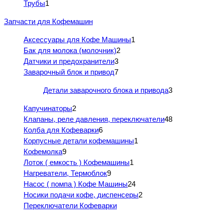
Трубы
1
Запчасти для Кофемашин
Аксессуары для Кофе Машины
1
Бак для молока (молочник)
2
Датчики и предохранители
3
Заварочный блок и привод
7
Детали заварочного блока и привода
3
Капучинаторы
2
Клапаны, реле давления, переключатели
48
Колба для Кофеварки
6
Корпусные детали кофемашины
1
Кофемолка
9
Лоток ( емкость ) Кофемашины
1
Нагреватели, Термоблок
9
Насос ( помпа ) Кофе Машины
24
Носики подачи кофе, диспенсеры
2
Переключатели Кофеварки