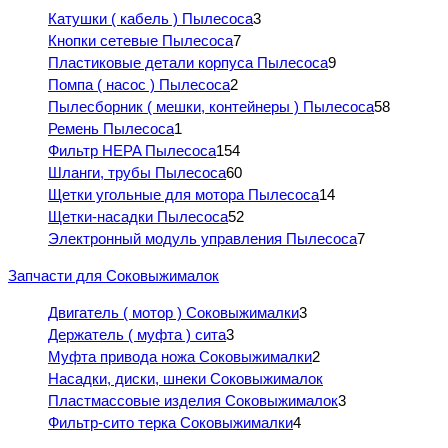
Катушки ( кабель ) Пылесоса
3
Кнопки сетевые Пылесоса
7
Пластиковые детали корпуса Пылесоса
9
Помпа ( насос ) Пылесоса
2
Пылесборник ( мешки, контейнеры ) Пылесоса
58
Ремень Пылесоса
1
Фильтр HEPA Пылесоса
154
Шланги, трубы Пылесоса
60
Щетки угольные для мотора Пылесоса
14
Щетки-насадки Пылесоса
52
Электронный модуль управления Пылесоса
7
Запчасти для Соковыжималок
Двигатель ( мотор ) Соковыжималки
3
Держатель ( муфта ) сита
3
Муфта привода ножа Соковыжималки
2
Насадки, диски, шнеки Соковыжималок
Пластмассовые изделия Соковыжималок
3
Фильтр-сито терка Соковыжималки
4