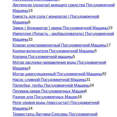
Диспенсер (дозатор) моющего средства Посудомоечной
Машины
19
Емкость для соли ( ионизатор ) Посудомоечной
Машины
6
Замок ( блокиратор ) двери Посудомоечной Машины
19
Импеллер (Лопасть - разбрызгиватель) Посудомоечной
Машины
33
Клапан электромагнитный Посудомоечной Машины
17
Кнопки-включатели Посудомоечной Машины
5
Корзина Посудомоечной машины
5
Мотор заслонки направления воды Посудомоечной
Машины
3
Мотор циркуляционный Посудомоечной Машины
92
Насос сливной Посудомоечной Машины
31
Патрубки, трубы Посудомоечной Машины
24
Пружина двери Посудомоечных Машин
6
Разное для Посудомоечных Машин
16
Реле уровня воды (прессостат) Посудомоечной
Машины
14
Термостаты-Датчики-Сенсоры Посудомоечной