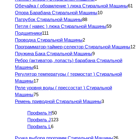
Обечайка ( обрамление ) люка Стиральной Машины
61
Опора Барабана Стиральной Машины
10
Патрубок Стиральной Машины
88
Петля ( навес ) люка Стиральной Машины
59
Подшипники
111
Проводка Стиральной Машины
2
Программатор-таймер-селектор Стиральной Машины
12
Пружина Бака Стиральной Машины
9
Ребро (активатор, лопасть) барабана Стиральной
Машины
61
Регулятор температуры ( термостат ) Стиральной
Машины
17
Реле уровня воды ( прессостат ) Стиральной
Машины
75
Ремень приводной Стиральной Машины
3
Профиль H
50
Профиль J
123
Профиль L
6
Ручка выбора программ Стиральной Машины
26