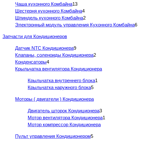
Чаша кухонного Комбайна
13
Шестерня кухонного Комбайна
4
Шпиндель кухонного Комбайна
2
Электронный модуль управления Кухонного Комбайна
6
Запчасти для Кондиционеров
Датчик NTC Кондиционера
9
Клапаны, соленоиды Кондиционера
2
Конденсаторы
4
Крыльчатка вентилятора Кондиционера
Крыльчатка внутреннего блока
1
Крыльчатка наружного блока
5
Моторы ( двигатели ) Кондиционера
Двигатель шторок Кондиционера
3
Мотор вентилятора Кондиционера
1
Мотор компрессор Кондиционера
Пульт управления Кондиционером
5