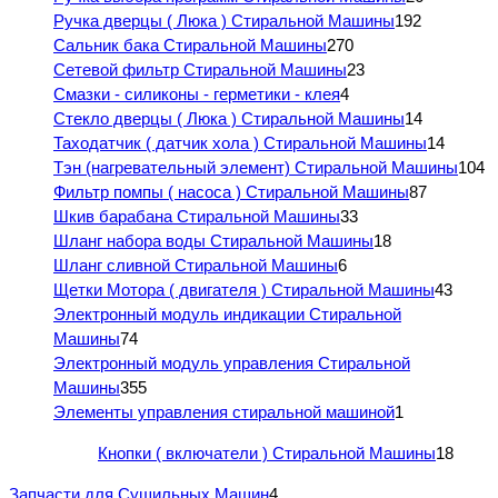
Ручка дверцы ( Люка ) Стиральной Машины
192
Сальник бака Стиральной Машины
270
Сетевой фильтр Стиральной Машины
23
Смазки - силиконы - герметики - клея
4
Стекло дверцы ( Люка ) Стиральной Машины
14
Таходатчик ( датчик хола ) Стиральной Машины
14
Тэн (нагревательный элемент) Стиральной Машины
104
Фильтр помпы ( насоса ) Стиральной Машины
87
Шкив барабана Стиральной Машины
33
Шланг набора воды Стиральной Машины
18
Шланг сливной Стиральной Машины
6
Щетки Мотора ( двигателя ) Стиральной Машины
43
Электронный модуль индикации Стиральной
Машины
74
Электронный модуль управления Стиральной
Машины
355
Элементы управления стиральной машиной
1
Кнопки ( включатели ) Стиральной Машины
18
Запчасти для Сушильных Машин
4