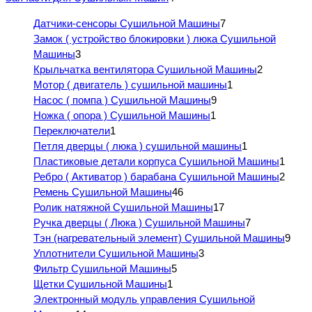
Датчики-сенсоры Сушильной Машины
7
Замок ( устройство блокировки ) люка Сушильной
Машины
3
Крыльчатка вентилятора Сушильной Машины
2
Мотор ( двигатель ) сушильной машины
1
Насос ( помпа ) Сушильной Машины
9
Ножка ( опора ) Сушильной Машины
1
Переключатели
1
Петля дверцы ( люка ) сушильной машины
1
Пластиковые детали корпуса Сушильной Машины
1
Ребро ( Активатор ) барабана Сушильной Машины
2
Ремень Сушильной Машины
46
Ролик натяжной Сушильной Машины
17
Ручка дверцы ( Люка ) Сушильной Машины
7
Тэн (нагревательный элемент) Сушильной Машины
9
Уплотнители Сушильной Машины
3
Фильтр Сушильной Машины
5
Щетки Сушильной Машины
1
Электронный модуль управления Сушильной