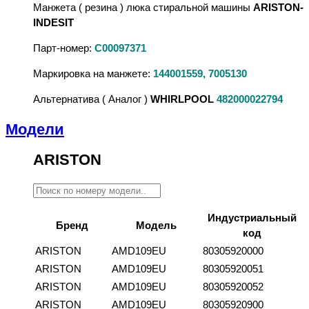
Манжета ( резина ) люка стиральной машины
ARISTON-
INDESIT
Парт-номер:
C00097371
Маркировка на манжете:
144001559, 7005130
Альтернатива ( Аналог )
WHIRLPOOL
482000022794
Модели
ARISTON
Индустриальный
Бренд
Модель
код
ARISTON
AMD109EU
80305920000
ARISTON
AMD109EU
80305920051
ARISTON
AMD109EU
80305920052
ARISTON
AMD109EU
80305920900