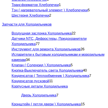
Трансформатор Хлебопечки
1
Тэн ( нагревательный элемент ) Хлебопечеки
5
Шестерня Хлебопечки
2
Запчасти для Холодильников
Воздушная заслонка Холодильника
22
Датчики NTC, Дефростеры, Предохранители
Холодильника
77
Инструмент для ремонта Холодильников
26
Испарители к бытовым холодильникам и морозильным
камерам
34
Клапан ( Соленоид ) Холодильника
5
Кнопка-Выключатель света Холодильника
40
Конденсатор ( Теплообменник ) Холодильника
7
Конденсатор пусковой
11
Корпусные детали Холодильника
Дверь Холодильника
7
Кронштейн ( петля двери ) Холодильника
15