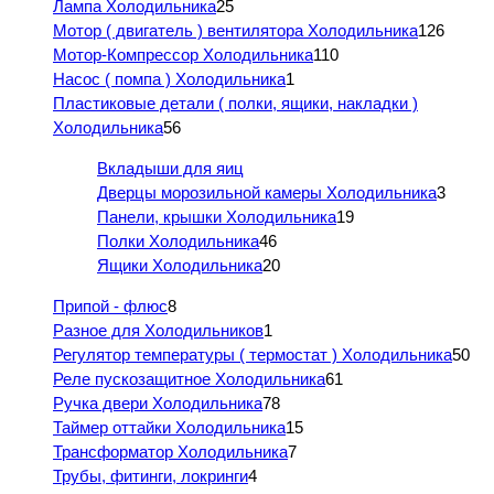
Лампа Холодильника
25
Мотор ( двигатель ) вентилятора Холодильника
126
Мотор-Компрессор Холодильника
110
Насос ( помпа ) Холодильника
1
Пластиковые детали ( полки, ящики, накладки )
Холодильника
56
Вкладыши для яиц
Дверцы морозильной камеры Холодильника
3
Панели, крышки Холодильника
19
Полки Холодильника
46
Ящики Холодильника
20
Припой - флюс
8
Разное для Холодильников
1
Регулятор температуры ( термостат ) Холодильника
50
Реле пускозащитное Холодильника
61
Ручка двери Холодильника
78
Таймер оттайки Холодильника
15
Трансформатор Холодильника
7
Трубы, фитинги, локринги
4