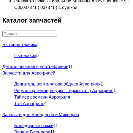
Манжета люка Стиральной Машины ARISTON-INDESIT
C00097371 ( 097371 ) с сушкой
Каталог запчастей
Бытовая техника
Пылесосы
5
Детали бывшие в употреблении
11
Запчасти для Аэрогрилей
Двигатель вентилятора обдува Аэрогриля
1
Регулятор температуры ( термостат ) Аэрогриля
1
Таймер времени Аэрогриля
Тэн Аэрогриля
4
Запчасти для Блендеров и Миксеров
Блендерные ножки
11
Венчик Блендера
11