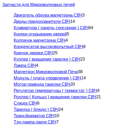
Запчасти для Микроволновых печей
Двигатель обдува магнетрона СВЧ
3
Диоды-предохранители СВЧ
14
Клавиатура ( панель сенсорная ) СВЧ
64
Кнопки открывания дверей
5
Колпачок магнетрона СВЧ
4
Конденсатор высоковольтный СВЧ
8
Крючок дверки СВЧ
25
Куплер ( вращения тарелки ) СВЧ
23
Лампа СВЧ
4
Магнетрон Микроволновой Печи
38
Модуль ( плата управления ) СВЧ
14
Мотор привода тарелки СВЧ
20
Регулятор температуры ( термостат ) СВЧ
4
Роллер ( Кольцо ) вращения тарелки СВЧ
21
Слюда СВЧ
6
Тарелка ( блюдо ) СВЧ
24
Трансформатор СВЧ
10
Тэн-лампа гриля СВЧ
7