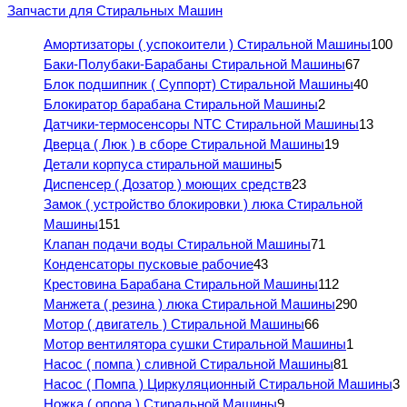
Запчасти для Стиральных Машин
Амортизаторы ( успокоители ) Стиральной Машины
100
Баки-Полубаки-Барабаны Стиральной Машины
67
Блок подшипник ( Суппорт) Стиральной Машины
40
Блокиратор барабана Стиральной Машины
2
Датчики-термосенсоры NTC Стиральной Машины
13
Дверца ( Люк ) в сборе Стиральной Машины
19
Детали корпуса стиральной машины
5
Диспенсер ( Дозатор ) моющих средств
23
Замок ( устройство блокировки ) люка Стиральной
Машины
151
Клапан подачи воды Стиральной Машины
71
Конденсаторы пусковые рабочие
43
Крестовина Барабана Стиральной Машины
112
Манжета ( резина ) люка Стиральной Машины
290
Мотор ( двигатель ) Стиральной Машины
66
Мотор вентилятора сушки Стиральной Машины
1
Насос ( помпа ) сливной Стиральной Машины
81
Насос ( Помпа ) Циркуляционный Стиральной Машины
3
Ножка ( опора ) Стиральной Машины
9