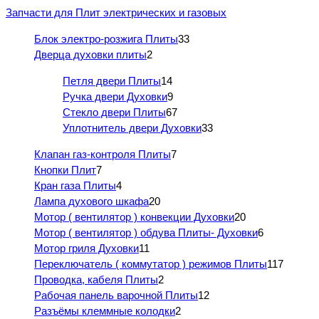
Запчасти для Плит электрических и газовых
Блок электро-розжига Плиты
33
Дверца духовки плиты
2
Петля двери Плиты
14
Ручка двери Духовки
9
Стекло двери Плиты
67
Уплотнитель двери Духовки
33
Клапан газ-контроля Плиты
7
Кнопки Плит
7
Кран газа Плиты
4
Лампа духового шкафа
20
Мотор ( вентилятор ) конвекции Духовки
20
Мотор ( вентилятор ) обдува Плиты- Духовки
6
Мотор гриля Духовки
11
Переключатель ( коммутатор ) режимов Плиты
117
Проводка, кабеля Плиты
2
Рабочая панель варочной Плиты
12
Разъёмы клеммные колодки
2