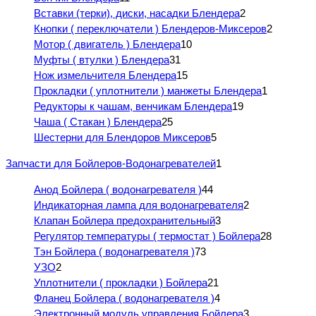
Вставки (терки), диски, насадки Блендера
2
Кнопки ( переключатели ) Блендеров-Миксеров
2
Мотор ( двигатель ) Блендера
10
Муфты ( втулки ) Блендера
31
Нож измельчителя Блендера
15
Прокладки ( уплотнители ) манжеты Блендера
1
Редукторы к чашам, венчикам Блендера
19
Чаша ( Стакан ) Блендера
25
Шестерни для Блендоров Миксеров
5
Запчасти для Бойлеров-Водонагревателей
1
Анод Бойлера ( водонагревателя )
44
Индикаторная лампа для водонагревателя
2
Клапан Бойлера предохранительный
3
Регулятор температуры ( термостат ) Бойлера
28
Тэн Бойлера ( водонагревателя )
73
УЗО
2
Уплотнители ( прокладки ) Бойлера
21
Фланец Бойлера ( водонагревателя )
4
Электронный модуль управления Бойлера
3