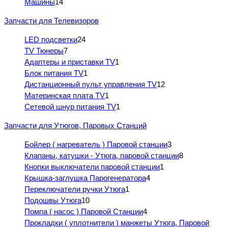
Машины
14
Запчасти для Телевизоров
LED подсветки
24
TV Тюнеры
7
Адаптеры и приставки TV
1
Блок питания TV
1
Дистанционный пульт управления TV
12
Материнская плата TV
1
Сетевой шнур питания TV
1
Запчасти для Утюгов, Паровых Станций
Бойлер ( нагреватель ) Паровой станции
3
Клапаны, катушки - Утюга, паровой станции
8
Кнопки выключатели паровой станции
1
Крышка-заглушка Парогенератора
4
Переключатели ручки Утюга
1
Подошвы Утюга
10
Помпа ( насос ) Паровой Станции
4
Прокладки ( уплотнители ) манжеты Утюга, Паровой