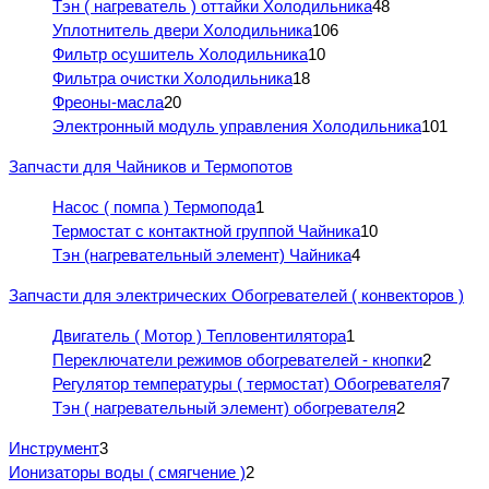
Тэн ( нагреватель ) оттайки Холодильника
48
Уплотнитель двери Холодильника
106
Фильтр осушитель Холодильника
10
Фильтра очистки Холодильника
18
Фреоны-масла
20
Электронный модуль управления Холодильника
101
Запчасти для Чайников и Термопотов
Насос ( помпа ) Термопода
1
Термостат с контактной группой Чайника
10
Тэн (нагревательный элемент) Чайника
4
Запчасти для электрических Обогревателей ( конвекторов )
Двигатель ( Мотор ) Тепловентилятора
1
Переключатели режимов обогревателей - кнопки
2
Регулятор температуры ( термостат) Обогревателя
7
Тэн ( нагревательный элемент) обогревателя
2
Инструмент
3
Ионизаторы воды ( смягчение )
2