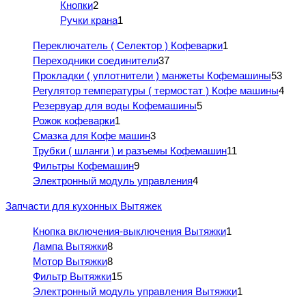
Кнопки
2
Ручки крана
1
Переключатель ( Селектор ) Кофеварки
1
Переходники соединители
37
Прокладки ( уплотнители ) манжеты Кофемашины
53
Регулятор температуры ( термостат ) Кофе машины
4
Резервуар для воды Кофемашины
5
Рожок кофеварки
1
Смазка для Кофе машин
3
Трубки ( шланги ) и разъемы Кофемашин
11
Фильтры Кофемашин
9
Электронный модуль управления
4
Запчасти для кухонных Вытяжек
Кнопка включения-выключения Вытяжки
1
Лампа Вытяжки
8
Мотор Вытяжки
8
Фильтр Вытяжки
15
Электронный модуль управления Вытяжки
1