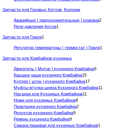
Запчасти для Газовых Котлов, Колонок
Аварийные ( предохранительные ) клапана
2
Реле давления Котла
1
Запчасти для Гриля
1
Регулятор температуры ( термостат ) Гриля
1
Запчасти для Комбайнов кухонных
Двигатель ( Мотор ) кухонного Комбайна
9
Крышка чаши кухонного Комбайна
15
Куплер ( шток ) кухонного Комбайна
17
Муфты-втулки шнека Кухонного Комбайна
11
Насадки для Кухонных Комбайнов
11
Ножи для кухонных Комбайнов
8
Прокладки кухонного Комбайна
2
Редуктор кухонного Комбайна
9
Ремень кухонного Комбайна
9
Смазка пищевая для кухонных Комбайнов
1