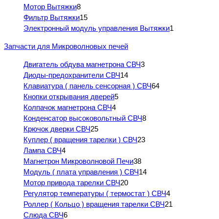
Мотор Вытяжки
8
Фильтр Вытяжки
15
Электронный модуль управления Вытяжки
1
Запчасти для Микроволновых печей
Двигатель обдува магнетрона СВЧ
3
Диоды-предохранители СВЧ
14
Клавиатура ( панель сенсорная ) СВЧ
64
Кнопки открывания дверей
5
Колпачок магнетрона СВЧ
4
Конденсатор высоковольтный СВЧ
8
Крючок дверки СВЧ
25
Куплер ( вращения тарелки ) СВЧ
23
Лампа СВЧ
4
Магнетрон Микроволновой Печи
38
Модуль ( плата управления ) СВЧ
14
Мотор привода тарелки СВЧ
20
Регулятор температуры ( термостат ) СВЧ
4
Роллер ( Кольцо ) вращения тарелки СВЧ
21
Слюда СВЧ
6