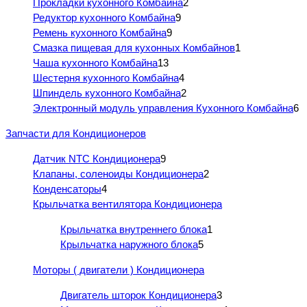
Прокладки кухонного Комбайна
2
Редуктор кухонного Комбайна
9
Ремень кухонного Комбайна
9
Смазка пищевая для кухонных Комбайнов
1
Чаша кухонного Комбайна
13
Шестерня кухонного Комбайна
4
Шпиндель кухонного Комбайна
2
Электронный модуль управления Кухонного Комбайна
6
Запчасти для Кондиционеров
Датчик NTC Кондиционера
9
Клапаны, соленоиды Кондиционера
2
Конденсаторы
4
Крыльчатка вентилятора Кондиционера
Крыльчатка внутреннего блока
1
Крыльчатка наружного блока
5
Моторы ( двигатели ) Кондиционера
Двигатель шторок Кондиционера
3