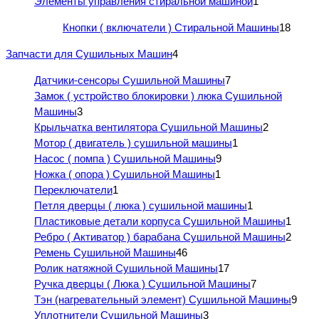
Элементы управления стиральной машиной
1
Кнопки ( включатели ) Стиральной Машины
18
Запчасти для Сушильных Машин
4
Датчики-сенсоры Сушильной Машины
7
Замок ( устройство блокировки ) люка Сушильной
Машины
3
Крыльчатка вентилятора Сушильной Машины
2
Мотор ( двигатель ) сушильной машины
1
Насос ( помпа ) Сушильной Машины
9
Ножка ( опора ) Сушильной Машины
1
Переключатели
1
Петля дверцы ( люка ) сушильной машины
1
Пластиковые детали корпуса Сушильной Машины
1
Ребро ( Активатор ) барабана Сушильной Машины
2
Ремень Сушильной Машины
46
Ролик натяжной Сушильной Машины
17
Ручка дверцы ( Люка ) Сушильной Машины
7
Тэн (нагревательный элемент) Сушильной Машины
9
Уплотнители Сушильной Машины
3