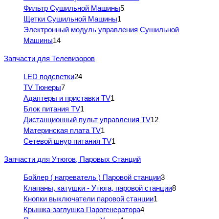
Фильтр Сушильной Машины
5
Щетки Сушильной Машины
1
Электронный модуль управления Сушильной
Машины
14
Запчасти для Телевизоров
LED подсветки
24
TV Тюнеры
7
Адаптеры и приставки TV
1
Блок питания TV
1
Дистанционный пульт управления TV
12
Материнская плата TV
1
Сетевой шнур питания TV
1
Запчасти для Утюгов, Паровых Станций
Бойлер ( нагреватель ) Паровой станции
3
Клапаны, катушки - Утюга, паровой станции
8
Кнопки выключатели паровой станции
1
Крышка-заглушка Парогенератора
4