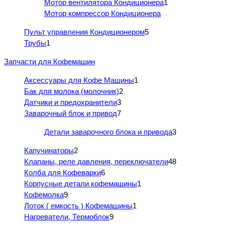
Мотор вентилятора Кондиционера
1
Мотор компрессор Кондиционера
Пульт управления Кондиционером
5
Трубы
1
Запчасти для Кофемашин
Аксессуары для Кофе Машины
1
Бак для молока (молочник)
2
Датчики и предохранители
3
Заварочный блок и привод
7
Детали заварочного блока и привода
3
Капучинаторы
2
Клапаны, реле давления, переключатели
48
Колба для Кофеварки
6
Корпусные детали кофемашины
1
Кофемолка
9
Лоток ( емкость ) Кофемашины
1
Нагреватели, Термоблок
9