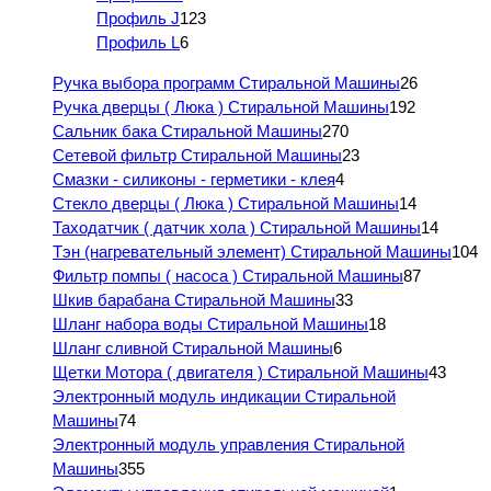
Профиль J
123
Профиль L
6
Ручка выбора программ Стиральной Машины
26
Ручка дверцы ( Люка ) Стиральной Машины
192
Сальник бака Стиральной Машины
270
Сетевой фильтр Стиральной Машины
23
Смазки - силиконы - герметики - клея
4
Стекло дверцы ( Люка ) Стиральной Машины
14
Таходатчик ( датчик хола ) Стиральной Машины
14
Тэн (нагревательный элемент) Стиральной Машины
104
Фильтр помпы ( насоса ) Стиральной Машины
87
Шкив барабана Стиральной Машины
33
Шланг набора воды Стиральной Машины
18
Шланг сливной Стиральной Машины
6
Щетки Мотора ( двигателя ) Стиральной Машины
43
Электронный модуль индикации Стиральной
Машины
74
Электронный модуль управления Стиральной
Машины
355