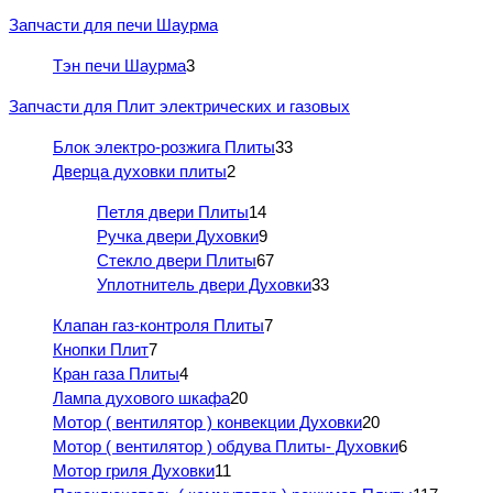
Запчасти для печи Шаурма
Тэн печи Шаурма
3
Запчасти для Плит электрических и газовых
Блок электро-розжига Плиты
33
Дверца духовки плиты
2
Петля двери Плиты
14
Ручка двери Духовки
9
Стекло двери Плиты
67
Уплотнитель двери Духовки
33
Клапан газ-контроля Плиты
7
Кнопки Плит
7
Кран газа Плиты
4
Лампа духового шкафа
20
Мотор ( вентилятор ) конвекции Духовки
20
Мотор ( вентилятор ) обдува Плиты- Духовки
6
Мотор гриля Духовки
11