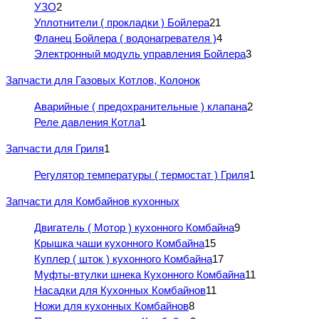
УЗО
2
Уплотнители ( прокладки ) Бойлера
21
Фланец Бойлера ( водонагревателя )
4
Электронный модуль управления Бойлера
3
Запчасти для Газовых Котлов, Колонок
Аварийные ( предохранительные ) клапана
2
Реле давления Котла
1
Запчасти для Гриля
1
Регулятор температуры ( термостат ) Гриля
1
Запчасти для Комбайнов кухонных
Двигатель ( Мотор ) кухонного Комбайна
9
Крышка чаши кухонного Комбайна
15
Куплер ( шток ) кухонного Комбайна
17
Муфты-втулки шнека Кухонного Комбайна
11
Насадки для Кухонных Комбайнов
11
Ножи для кухонных Комбайнов
8