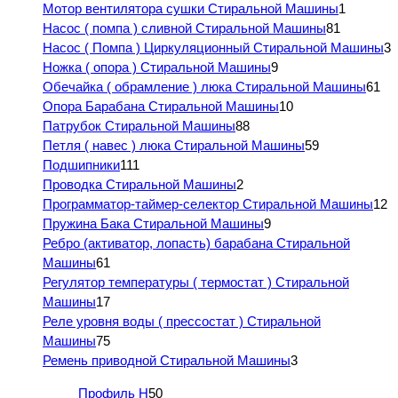
Мотор вентилятора сушки Стиральной Машины
1
Насос ( помпа ) сливной Стиральной Машины
81
Насос ( Помпа ) Циркуляционный Стиральной Машины
3
Ножка ( опора ) Стиральной Машины
9
Обечайка ( обрамление ) люка Стиральной Машины
61
Опора Барабана Стиральной Машины
10
Патрубок Стиральной Машины
88
Петля ( навес ) люка Стиральной Машины
59
Подшипники
111
Проводка Стиральной Машины
2
Программатор-таймер-селектор Стиральной Машины
12
Пружина Бака Стиральной Машины
9
Ребро (активатор, лопасть) барабана Стиральной
Машины
61
Регулятор температуры ( термостат ) Стиральной
Машины
17
Реле уровня воды ( прессостат ) Стиральной
Машины
75
Ремень приводной Стиральной Машины
3
Профиль H
50