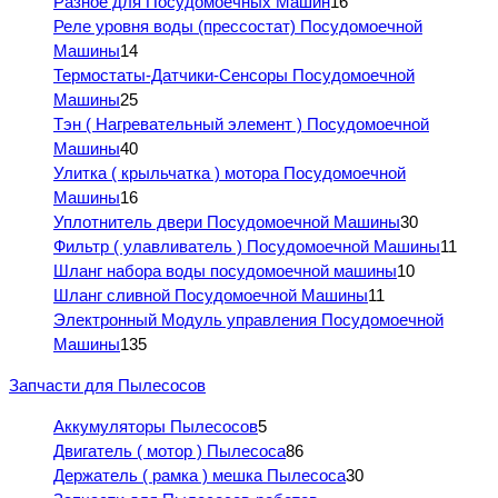
Разное для Посудомоечных Машин
16
Реле уровня воды (прессостат) Посудомоечной
Машины
14
Термостаты-Датчики-Сенсоры Посудомоечной
Машины
25
Тэн ( Нагревательный элемент ) Посудомоечной
Машины
40
Улитка ( крыльчатка ) мотора Посудомоечной
Машины
16
Уплотнитель двери Посудомоечной Машины
30
Фильтр ( улавливатель ) Посудомоечной Машины
11
Шланг набора воды посудомоечной машины
10
Шланг сливной Посудомоечной Машины
11
Электронный Модуль управления Посудомоечной
Машины
135
Запчасти для Пылесосов
Аккумуляторы Пылесосов
5
Двигатель ( мотор ) Пылесоса
86
Держатель ( рамка ) мешка Пылесоса
30