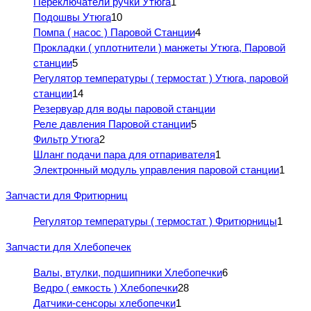
Переключатели ручки Утюга
1
Подошвы Утюга
10
Помпа ( насос ) Паровой Станции
4
Прокладки ( уплотнители ) манжеты Утюга, Паровой
станции
5
Регулятор температуры ( термостат ) Утюга, паровой
станции
14
Резервуар для воды паровой станции
Реле давления Паровой станции
5
Фильтр Утюга
2
Шланг подачи пара для отпаривателя
1
Электронный модуль управления паровой станции
1
Запчасти для Фритюрниц
Регулятор температуры ( термостат ) Фритюрницы
1
Запчасти для Хлебопечек
Валы, втулки, подшипники Хлебопечки
6
Ведро ( емкость ) Хлебопечки
28
Датчики-сенсоры хлебопечки
1