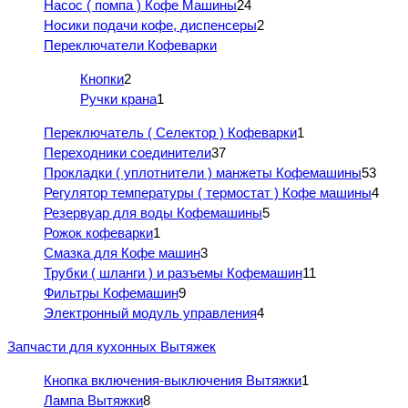
Насос ( помпа ) Кофе Машины
24
Носики подачи кофе, диспенсеры
2
Переключатели Кофеварки
Кнопки
2
Ручки крана
1
Переключатель ( Селектор ) Кофеварки
1
Переходники соединители
37
Прокладки ( уплотнители ) манжеты Кофемашины
53
Регулятор температуры ( термостат ) Кофе машины
4
Резервуар для воды Кофемашины
5
Рожок кофеварки
1
Смазка для Кофе машин
3
Трубки ( шланги ) и разъемы Кофемашин
11
Фильтры Кофемашин
9
Электронный модуль управления
4
Запчасти для кухонных Вытяжек
Кнопка включения-выключения Вытяжки
1
Лампа Вытяжки
8