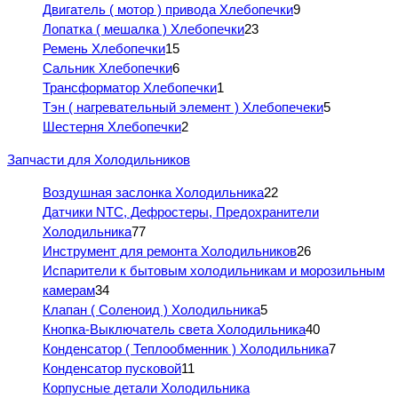
Двигатель ( мотор ) привода Хлебопечки
9
Лопатка ( мешалка ) Хлебопечки
23
Ремень Хлебопечки
15
Сальник Хлебопечки
6
Трансформатор Хлебопечки
1
Тэн ( нагревательный элемент ) Хлебопечеки
5
Шестерня Хлебопечки
2
Запчасти для Холодильников
Воздушная заслонка Холодильника
22
Датчики NTC, Дефростеры, Предохранители
Холодильника
77
Инструмент для ремонта Холодильников
26
Испарители к бытовым холодильникам и морозильным
камерам
34
Клапан ( Соленоид ) Холодильника
5
Кнопка-Выключатель света Холодильника
40
Конденсатор ( Теплообменник ) Холодильника
7
Конденсатор пусковой
11
Корпусные детали Холодильника