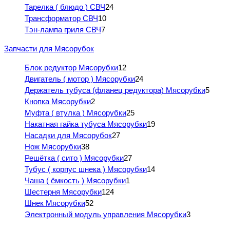
Тарелка ( блюдо ) СВЧ
24
Трансформатор СВЧ
10
Тэн-лампа гриля СВЧ
7
Запчасти для Мясорубок
Блок редуктор Мясорубки
12
Двигатель ( мотор ) Мясорубки
24
Держатель тубуса (фланец редуктора) Мясорубки
5
Кнопка Мясорубки
2
Муфта ( втулка ) Мясорубки
25
Накатная гайка тубуса Мясорубки
19
Насадки для Мясорубок
27
Нож Мясорубки
38
Решётка ( сито ) Мясорубки
27
Тубус ( корпус шнека ) Мясорубки
14
Чаша ( ёмкость ) Мясорубки
1
Шестерня Мясорубки
124
Шнек Мясорубки
52
Электронный модуль управления Мясорубки
3