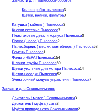
Запчасти для Пылесосов-роботов
Колесо робот-пылесоса
3
Щетки, валики, фильтра
3
Катушки ( кабель ) Пылесоса
3
Кнопки сетевые Пылесоса
7
Пластиковые детали корпуса Пылесоса
9
Помпа ( насос ) Пылесоса
2
Пылесборник ( мешки, контейнеры ) Пылесоса
58
Ремень Пылесоса
1
Фильтр HEPA Пылесоса
154
Шланги, трубы Пылесоса
60
Щетки угольные для мотора Пылесоса
14
Щетки-насадки Пылесоса
52
Электронный модуль управления Пылесоса
7
Запчасти для Соковыжималок
Двигатель ( мотор ) Соковыжималки
3
Держатель ( муфта ) сита
3
Муфта привода ножа Соковыжималки
2