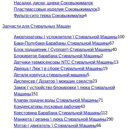
Насадки, диски, шнеки Соковыжималок
Пластмассовые изделия Соковыжималок
3
Фильтр-сито терка Соковыжималки
4
Запчасти для Стиральных Машин
Амортизаторы ( успокоители ) Стиральной Машины
100
Баки-Полубаки-Барабаны Стиральной Машины
67
Блок подшипник ( Суппорт) Стиральной Машины
40
Блокиратор барабана Стиральной Машины
2
Датчики-термосенсоры NTC Стиральной Машины
13
Дверца ( Люк ) в сборе Стиральной Машины
19
Детали корпуса стиральной машины
5
Диспенсер ( Дозатор ) моющих средств
23
Замок ( устройство блокировки ) люка Стиральной
Машины
151
Клапан подачи воды Стиральной Машины
71
Конденсаторы пусковые рабочие
43
Крестовина Барабана Стиральной Машины
112
Манжета ( резина ) люка Стиральной Машины
290
Мотор ( двигатель ) Стиральной Машины
66