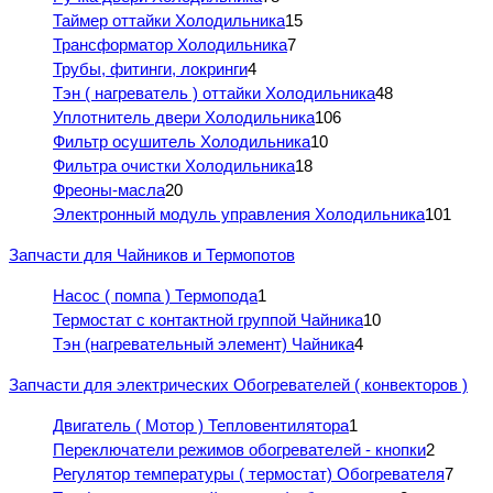
Таймер оттайки Холодильника
15
Трансформатор Холодильника
7
Трубы, фитинги, локринги
4
Тэн ( нагреватель ) оттайки Холодильника
48
Уплотнитель двери Холодильника
106
Фильтр осушитель Холодильника
10
Фильтра очистки Холодильника
18
Фреоны-масла
20
Электронный модуль управления Холодильника
101
Запчасти для Чайников и Термопотов
Насос ( помпа ) Термопода
1
Термостат с контактной группой Чайника
10
Тэн (нагревательный элемент) Чайника
4
Запчасти для электрических Обогревателей ( конвекторов )
Двигатель ( Мотор ) Тепловентилятора
1
Переключатели режимов обогревателей - кнопки
2
Регулятор температуры ( термостат) Обогревателя
7