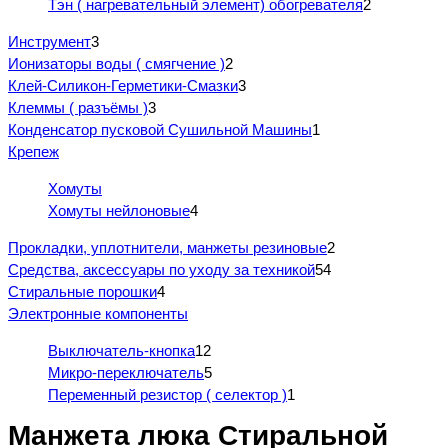
Тэн ( нагревательный элемент) обогревателя
2
Инструмент
3
Ионизаторы воды ( смягчение )
2
Клей-Силикон-Герметики-Смазки
3
Клеммы ( разъёмы )
3
Конденсатор пусковой Сушильной Машины
1
Крепеж
Хомуты
Хомуты нейлоновые
4
Прокладки, уплотнители, манжеты резиновые
2
Средства, аксессуары по уходу за техникой
54
Стиральные порошки
4
Электронные компоненты
Выключатель-кнопка
12
Микро-переключатель
5
Переменный резистор ( селектор )
1
Манжета люка Стиральной