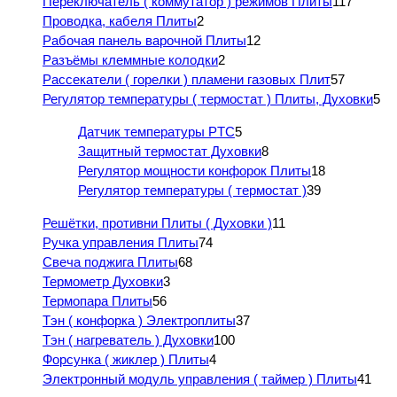
Переключатель ( коммутатор ) режимов Плиты
117
Проводка, кабеля Плиты
2
Рабочая панель варочной Плиты
12
Разъёмы клеммные колодки
2
Рассекатели ( горелки ) пламени газовых Плит
57
Регулятор температуры ( термостат ) Плиты, Духовки
5
Датчик температуры PTC
5
Защитный термостат Духовки
8
Регулятор мощности конфорок Плиты
18
Регулятор температуры ( термостат )
39
Решётки, противни Плиты ( Духовки )
11
Ручка управления Плиты
74
Свеча поджига Плиты
68
Термометр Духовки
3
Термопара Плиты
56
Тэн ( конфорка ) Электроплиты
37
Тэн ( нагреватель ) Духовки
100
Форсунка ( жиклер ) Плиты
4
Электронный модуль управления ( таймер ) Плиты
41