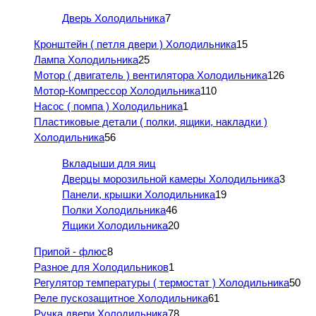
Дверь Холодильника
7
Кронштейн ( петля двери ) Холодильника
15
Лампа Холодильника
25
Мотор ( двигатель ) вентилятора Холодильника
126
Мотор-Компрессор Холодильника
110
Насос ( помпа ) Холодильника
1
Пластиковые детали ( полки, ящики, накладки )
Холодильника
56
Вкладыши для яиц
Дверцы морозильной камеры Холодильника
3
Панели, крышки Холодильника
19
Полки Холодильника
46
Ящики Холодильника
20
Припой - флюс
8
Разное для Холодильников
1
Регулятор температуры ( термостат ) Холодильника
50
Реле пускозащитное Холодильника
61
Ручка двери Холодильника
78