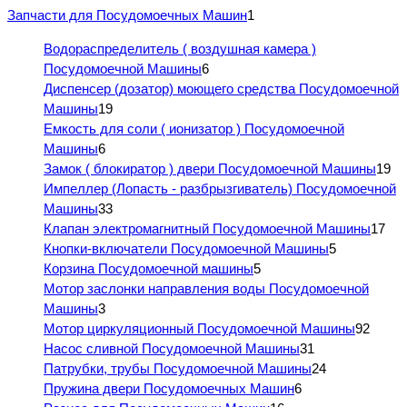
Запчасти для Посудомоечных Машин
1
Водораспределитель ( воздушная камера )
Посудомоечной Машины
6
Диспенсер (дозатор) моющего средства Посудомоечной
Машины
19
Емкость для соли ( ионизатор ) Посудомоечной
Машины
6
Замок ( блокиратор ) двери Посудомоечной Машины
19
Импеллер (Лопасть - разбрызгиватель) Посудомоечной
Машины
33
Клапан электромагнитный Посудомоечной Машины
17
Кнопки-включатели Посудомоечной Машины
5
Корзина Посудомоечной машины
5
Мотор заслонки направления воды Посудомоечной
Машины
3
Мотор циркуляционный Посудомоечной Машины
92
Насос сливной Посудомоечной Машины
31
Патрубки, трубы Посудомоечной Машины
24
Пружина двери Посудомоечных Машин
6