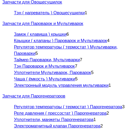
Запчасти для Овощесушилок
Тэн ( нагреватель ) Овощесушилки
1
Запчасти для Пароварок и Мультиварок
Замок ( клавиша ) крышки
6
Крышки ( клапаны ) Пароварок и Мультиварок
4
Регулятор температуры ( термостат ) Мультиварки,
Пароварки
5
Таймер Пароварки, Мультиварки
7
Тэн Пароварок и Мультиварок
7
Уплотнители Мультиварок, Пароварок
5
Чаша ( ёмкость ) Мультиварки
5
Электронный модуль управления мультиварки
1
Запчасти для Парогенераторов
Регулятор температуры ( термостат ) Парогенератора
3
Реле давления ( прессостат ) Парогенератора
2
Уплотнители, манжеты Парогенератора
1
Электромагнитный клапан Парогенератора
2