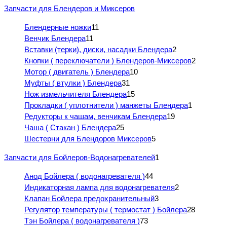
Запчасти для Блендеров и Миксеров
Блендерные ножки
11
Венчик Блендера
11
Вставки (терки), диски, насадки Блендера
2
Кнопки ( переключатели ) Блендеров-Миксеров
2
Мотор ( двигатель ) Блендера
10
Муфты ( втулки ) Блендера
31
Нож измельчителя Блендера
15
Прокладки ( уплотнители ) манжеты Блендера
1
Редукторы к чашам, венчикам Блендера
19
Чаша ( Стакан ) Блендера
25
Шестерни для Блендоров Миксеров
5
Запчасти для Бойлеров-Водонагревателей
1
Анод Бойлера ( водонагревателя )
44
Индикаторная лампа для водонагревателя
2
Клапан Бойлера предохранительный
3
Регулятор температуры ( термостат ) Бойлера
28
Тэн Бойлера ( водонагревателя )
73