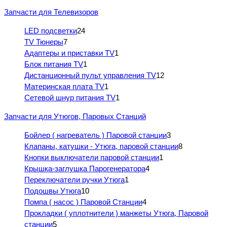
Запчасти для Телевизоров
LED подсветки
24
TV Тюнеры
7
Адаптеры и приставки TV
1
Блок питания TV
1
Дистанционный пульт управления TV
12
Материнская плата TV
1
Сетевой шнур питания TV
1
Запчасти для Утюгов, Паровых Станций
Бойлер ( нагреватель ) Паровой станции
3
Клапаны, катушки - Утюга, паровой станции
8
Кнопки выключатели паровой станции
1
Крышка-заглушка Парогенератора
4
Переключатели ручки Утюга
1
Подошвы Утюга
10
Помпа ( насос ) Паровой Станции
4
Прокладки ( уплотнители ) манжеты Утюга, Паровой
станции
5