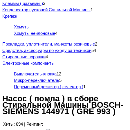
Клеммы ( разъёмы )
3
Конденсатор пусковой Сушильной Машины
1
Крепеж
Хомуты
Хомуты нейлоновые
4
Прокладки, уплотнители, манжеты резиновые
2
Средства, аксессуары по уходу за техникой
54
Стиральные порошки
4
Электронные компоненты
Выключатель-кнопка
12
Микро-переключатель
5
Переменный резистор ( селектор )
1
Насос ( помпа ) в сборе
Стиральной Машины BOSCH-
SIEMENS 144971 ( GRE 993 )
Хиты:
894
|
Рейтинг: