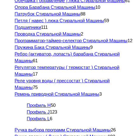
Обечайка ( обрамление ) люка Стиральной Машины
61
Опора Барабана Стиральной Машины
10
Патрубок Стиральной Машины
88
Петля ( навес ) люка Стиральной Машины
59
Подшипники
111
Проводка Стиральной Машины
2
Программатор-таймер-селектор Стиральной Машины
12
Пружина Бака Стиральной Машины
9
Ребро (активатор, лопасть) барабана Стиральной
Машины
61
Регулятор температуры ( термостат ) Стиральной
Машины
17
Реле уровня воды ( прессостат ) Стиральной
Машины
75
Ремень приводной Стиральной Машины
3
Профиль H
50
Профиль J
123
Профиль L
6
Ручка выбора программ Стиральной Машины
26