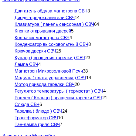
Двигатель обдува магнетрона СВЧ
3
Диоды-предохранители СВЧ
14
Клавиатура ( панель сенсорная ) СВЧ
64
Кнопки открывания дверей
5
Колпачок магнетрона СВЧ
4
Конденсатор высоковольтный СВЧ
8
Крючок дверки СВЧ
25
Куплер ( вращения тарелки ) СВЧ
23
Лампа СВЧ
4
Магнетрон Микроволновой Печи
38
Модуль ( плата управления ) СВЧ
14
Мотор привода тарелки СВЧ
20
Регулятор температуры ( термостат ) СВЧ
4
Роллер ( Кольцо ) вращения тарелки СВЧ
21
Слюда СВЧ
6
Тарелка ( блюдо ) СВЧ
24
Трансформатор СВЧ
10
Тэн-лампа гриля СВЧ
7
Запчасти для Мясорубок