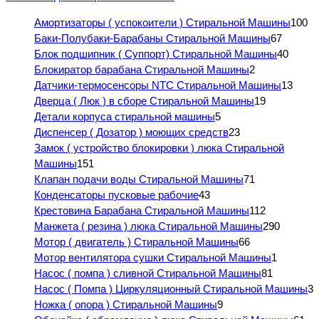
Амортизаторы ( успокоители ) Стиральной Машины
100
Баки-Полубаки-Барабаны Стиральной Машины
67
Блок подшипник ( Суппорт) Стиральной Машины
40
Блокиратор барабана Стиральной Машины
2
Датчики-термосенсоры NTC Стиральной Машины
13
Дверца ( Люк ) в сборе Стиральной Машины
19
Детали корпуса стиральной машины
5
Диспенсер ( Дозатор ) моющих средств
23
Замок ( устройство блокировки ) люка Стиральной
Машины
151
Клапан подачи воды Стиральной Машины
71
Конденсаторы пусковые рабочие
43
Крестовина Барабана Стиральной Машины
112
Манжета ( резина ) люка Стиральной Машины
290
Мотор ( двигатель ) Стиральной Машины
66
Мотор вентилятора сушки Стиральной Машины
1
Насос ( помпа ) сливной Стиральной Машины
81
Насос ( Помпа ) Циркуляционный Стиральной Машины
3
Ножка ( опора ) Стиральной Машины
9