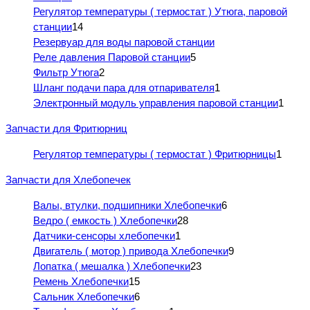
Регулятор температуры ( термостат ) Утюга, паровой
станции
14
Резервуар для воды паровой станции
Реле давления Паровой станции
5
Фильтр Утюга
2
Шланг подачи пара для отпаривателя
1
Электронный модуль управления паровой станции
1
Запчасти для Фритюрниц
Регулятор температуры ( термостат ) Фритюрницы
1
Запчасти для Хлебопечек
Валы, втулки, подшипники Хлебопечки
6
Ведро ( емкость ) Хлебопечки
28
Датчики-сенсоры хлебопечки
1
Двигатель ( мотор ) привода Хлебопечки
9
Лопатка ( мешалка ) Хлебопечки
23
Ремень Хлебопечки
15
Сальник Хлебопечки
6