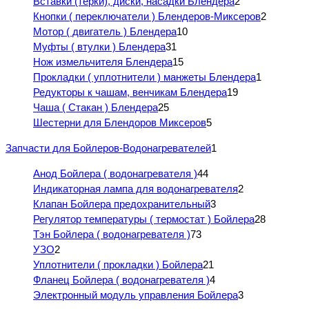
Вставки (терки), диски, насадки Блендера
2
Кнопки ( переключатели ) Блендеров-Миксеров
2
Мотор ( двигатель ) Блендера
10
Муфты ( втулки ) Блендера
31
Нож измельчителя Блендера
15
Прокладки ( уплотнители ) манжеты Блендера
1
Редукторы к чашам, венчикам Блендера
19
Чаша ( Стакан ) Блендера
25
Шестерни для Блендоров Миксеров
5
Запчасти для Бойлеров-Водонагревателей
1
Анод Бойлера ( водонагревателя )
44
Индикаторная лампа для водонагревателя
2
Клапан Бойлера предохранительный
3
Регулятор температуры ( термостат ) Бойлера
28
Тэн Бойлера ( водонагревателя )
73
УЗО
2
Уплотнители ( прокладки ) Бойлера
21
Фланец Бойлера ( водонагревателя )
4
Электронный модуль управления Бойлера
3