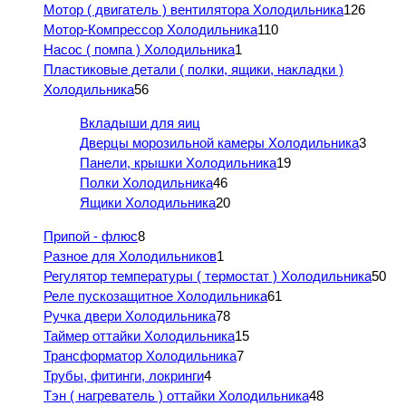
Мотор ( двигатель ) вентилятора Холодильника
126
Мотор-Компрессор Холодильника
110
Насос ( помпа ) Холодильника
1
Пластиковые детали ( полки, ящики, накладки )
Холодильника
56
Вкладыши для яиц
Дверцы морозильной камеры Холодильника
3
Панели, крышки Холодильника
19
Полки Холодильника
46
Ящики Холодильника
20
Припой - флюс
8
Разное для Холодильников
1
Регулятор температуры ( термостат ) Холодильника
50
Реле пускозащитное Холодильника
61
Ручка двери Холодильника
78
Таймер оттайки Холодильника
15
Трансформатор Холодильника
7
Трубы, фитинги, локринги
4
Тэн ( нагреватель ) оттайки Холодильника
48