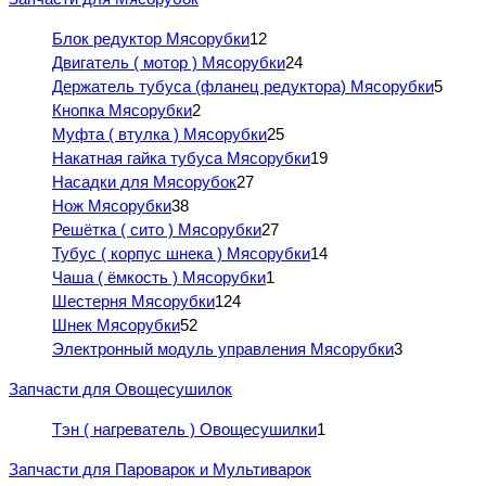
Блок редуктор Мясорубки
12
Двигатель ( мотор ) Мясорубки
24
Держатель тубуса (фланец редуктора) Мясорубки
5
Кнопка Мясорубки
2
Муфта ( втулка ) Мясорубки
25
Накатная гайка тубуса Мясорубки
19
Насадки для Мясорубок
27
Нож Мясорубки
38
Решётка ( сито ) Мясорубки
27
Тубус ( корпус шнека ) Мясорубки
14
Чаша ( ёмкость ) Мясорубки
1
Шестерня Мясорубки
124
Шнек Мясорубки
52
Электронный модуль управления Мясорубки
3
Запчасти для Овощесушилок
Тэн ( нагреватель ) Овощесушилки
1
Запчасти для Пароварок и Мультиварок