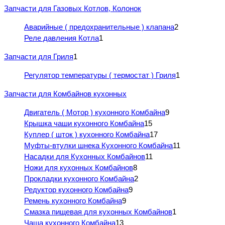
Запчасти для Газовых Котлов, Колонок
Аварийные ( предохранительные ) клапана
2
Реле давления Котла
1
Запчасти для Гриля
1
Регулятор температуры ( термостат ) Гриля
1
Запчасти для Комбайнов кухонных
Двигатель ( Мотор ) кухонного Комбайна
9
Крышка чаши кухонного Комбайна
15
Куплер ( шток ) кухонного Комбайна
17
Муфты-втулки шнека Кухонного Комбайна
11
Насадки для Кухонных Комбайнов
11
Ножи для кухонных Комбайнов
8
Прокладки кухонного Комбайна
2
Редуктор кухонного Комбайна
9
Ремень кухонного Комбайна
9
Смазка пищевая для кухонных Комбайнов
1
Чаша кухонного Комбайна
13