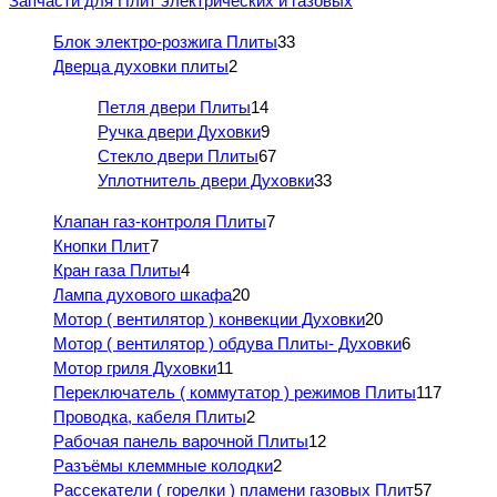
Запчасти для Плит электрических и газовых
Блок электро-розжига Плиты
33
Дверца духовки плиты
2
Петля двери Плиты
14
Ручка двери Духовки
9
Стекло двери Плиты
67
Уплотнитель двери Духовки
33
Клапан газ-контроля Плиты
7
Кнопки Плит
7
Кран газа Плиты
4
Лампа духового шкафа
20
Мотор ( вентилятор ) конвекции Духовки
20
Мотор ( вентилятор ) обдува Плиты- Духовки
6
Мотор гриля Духовки
11
Переключатель ( коммутатор ) режимов Плиты
117
Проводка, кабеля Плиты
2
Рабочая панель варочной Плиты
12
Разъёмы клеммные колодки
2
Рассекатели ( горелки ) пламени газовых Плит
57