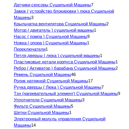
Датчики-сенсоры Сушильной Машины
7
Замок ( устройство блокировки ) люка Сушильной
Машины
3
Крыльчатка вентилятора Сушильной Машины
2
Мотор ( двигатель ) сушильной машины
1
Насос ( помпа ) Сушильной Машины
9
Ножка ( опора ) Сушильной Машины
1
Переключатели
1
Петля дверцы ( люка ) сушильной машины
1
Пластиковые детали корпуса Сушильной Машины
1
Ребро ( Активатор ) барабана Сушильной Машины
2
Ремень Сушильной Машины
46
Ролик натяжной Сушильной Машины
17
Ручка дверцы ( Люка ) Сушильной Машины
7
Тэн (нагревательный элемент) Сушильной Машины
9
Уплотнители Сушильной Машины
3
Фильтр Сушильной Машины
5
Щетки Сушильной Машины
1
Электронный модуль управления Сушильной
Машины
14