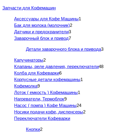
Запчасти для Кофемашин
Аксессуары для Кофе Машины
1
Бак для молока (молочник)
2
Датчики и предохранители
3
Заварочный блок и привод
7
Детали заварочного блока и привода
3
Капучинаторы
2
Клапаны, реле давления, переключатели
48
Колба для Кофеварки
6
Корпусные детали кофемашины
1
Кофемолка
9
Лоток ( емкость ) Кофемашины
1
Нагреватели, Термоблок
9
Насос ( помпа ) Кофе Машины
24
Носики подачи кофе, диспенсеры
2
Переключатели Кофеварки
Кнопки
2