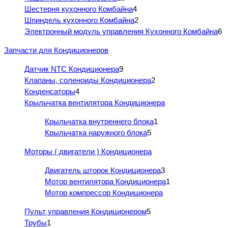
Шестерня кухонного Комбайна
4
Шпиндель кухонного Комбайна
2
Электронный модуль управления Кухонного Комбайна
6
Запчасти для Кондиционеров
Датчик NTC Кондиционера
9
Клапаны, соленоиды Кондиционера
2
Конденсаторы
4
Крыльчатка вентилятора Кондиционера
Крыльчатка внутреннего блока
1
Крыльчатка наружного блока
5
Моторы ( двигатели ) Кондиционера
Двигатель шторок Кондиционера
3
Мотор вентилятора Кондиционера
1
Мотор компрессор Кондиционера
Пульт управления Кондиционером
5
Трубы
1