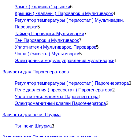
Замок ( клавиша ) крышки
6
Крышки ( клапаны ) Пароварок и Мультиварок
4
Регулятор температуры ( термостат ) Мультиварки,
Пароварки
5
Таймер Пароварки, Мультиварки
7
Тэн Пароварок и Мультиварок
7
Уплотнители Мультиварок, Пароварок
5
Чаша ( ёмкость ) Мультиварки
5
Электронный модуль управления мультиварки
1
Запчасти для Парогенераторов
Регулятор температуры ( термостат ) Парогенератора
3
Реле давления ( прессостат ) Парогенератора
2
Уплотнители, манжеты Парогенератора
1
Электромагнитный клапан Парогенератора
2
Запчасти для печи Шаурма
Тэн печи Шаурма
3