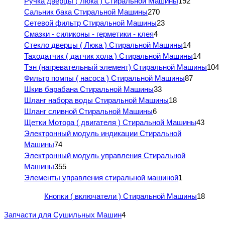
Ручка дверцы ( Люка ) Стиральной Машины
192
Сальник бака Стиральной Машины
270
Сетевой фильтр Стиральной Машины
23
Смазки - силиконы - герметики - клея
4
Стекло дверцы ( Люка ) Стиральной Машины
14
Таходатчик ( датчик хола ) Стиральной Машины
14
Тэн (нагревательный элемент) Стиральной Машины
104
Фильтр помпы ( насоса ) Стиральной Машины
87
Шкив барабана Стиральной Машины
33
Шланг набора воды Стиральной Машины
18
Шланг сливной Стиральной Машины
6
Щетки Мотора ( двигателя ) Стиральной Машины
43
Электронный модуль индикации Стиральной
Машины
74
Электронный модуль управления Стиральной
Машины
355
Элементы управления стиральной машиной
1
Кнопки ( включатели ) Стиральной Машины
18
Запчасти для Сушильных Машин
4