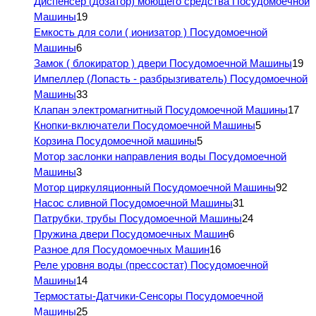
Диспенсер (дозатор) моющего средства Посудомоечной
Машины
19
Емкость для соли ( ионизатор ) Посудомоечной
Машины
6
Замок ( блокиратор ) двери Посудомоечной Машины
19
Импеллер (Лопасть - разбрызгиватель) Посудомоечной
Машины
33
Клапан электромагнитный Посудомоечной Машины
17
Кнопки-включатели Посудомоечной Машины
5
Корзина Посудомоечной машины
5
Мотор заслонки направления воды Посудомоечной
Машины
3
Мотор циркуляционный Посудомоечной Машины
92
Насос сливной Посудомоечной Машины
31
Патрубки, трубы Посудомоечной Машины
24
Пружина двери Посудомоечных Машин
6
Разное для Посудомоечных Машин
16
Реле уровня воды (прессостат) Посудомоечной
Машины
14
Термостаты-Датчики-Сенсоры Посудомоечной
Машины
25