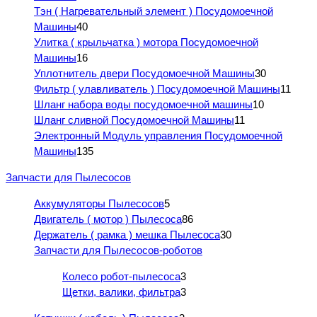
Тэн ( Нагревательный элемент ) Посудомоечной
Машины
40
Улитка ( крыльчатка ) мотора Посудомоечной
Машины
16
Уплотнитель двери Посудомоечной Машины
30
Фильтр ( улавливатель ) Посудомоечной Машины
11
Шланг набора воды посудомоечной машины
10
Шланг сливной Посудомоечной Машины
11
Электронный Модуль управления Посудомоечной
Машины
135
Запчасти для Пылесосов
Аккумуляторы Пылесосов
5
Двигатель ( мотор ) Пылесоса
86
Держатель ( рамка ) мешка Пылесоса
30
Запчасти для Пылесосов-роботов
Колесо робот-пылесоса
3
Щетки, валики, фильтра
3