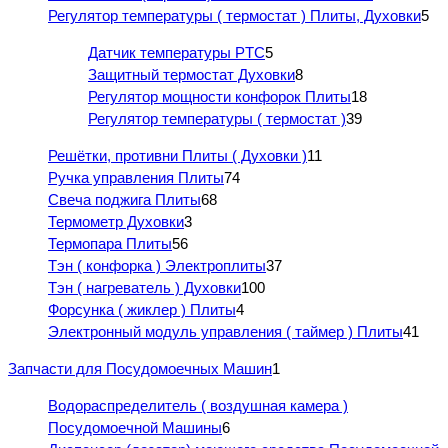
Регулятор температуры ( термостат ) Плиты, Духовки
5
Датчик температуры PTC
5
Защитный термостат Духовки
8
Регулятор мощности конфорок Плиты
18
Регулятор температуры ( термостат )
39
Решётки, противни Плиты ( Духовки )
11
Ручка управления Плиты
74
Свеча поджига Плиты
68
Термометр Духовки
3
Термопара Плиты
56
Тэн ( конфорка ) Электроплиты
37
Тэн ( нагреватель ) Духовки
100
Форсунка ( жиклер ) Плиты
4
Электронный модуль управления ( таймер ) Плиты
41
Запчасти для Посудомоечных Машин
1
Водораспределитель ( воздушная камера )
Посудомоечной Машины
6