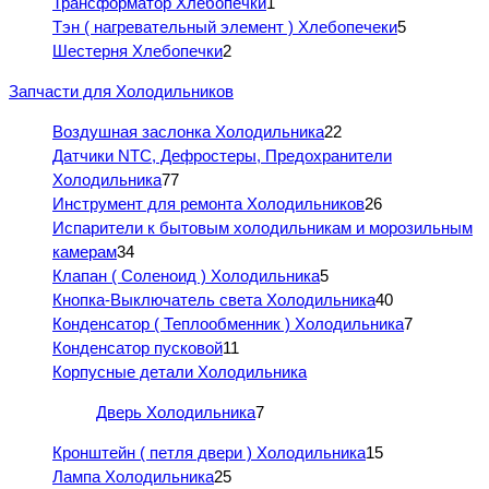
Трансформатор Хлебопечки
1
Тэн ( нагревательный элемент ) Хлебопечеки
5
Шестерня Хлебопечки
2
Запчасти для Холодильников
Воздушная заслонка Холодильника
22
Датчики NTC, Дефростеры, Предохранители
Холодильника
77
Инструмент для ремонта Холодильников
26
Испарители к бытовым холодильникам и морозильным
камерам
34
Клапан ( Соленоид ) Холодильника
5
Кнопка-Выключатель света Холодильника
40
Конденсатор ( Теплообменник ) Холодильника
7
Конденсатор пусковой
11
Корпусные детали Холодильника
Дверь Холодильника
7
Кронштейн ( петля двери ) Холодильника
15
Лампа Холодильника
25