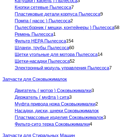
Катушки ( кабель ) Пылесоса
3
Кнопки сетевые Пылесоса
7
Пластиковые детали корпуса Пылесоса
9
Помпа ( насос ) Пылесоса
2
Пылесборник ( мешки, контейнеры ) Пылесоса
58
Ремень Пылесоса
1
Фильтр HEPA Пылесоса
154
Шланги, трубы Пылесоса
60
Щетки угольные для мотора Пылесоса
14
Щетки-насадки Пылесоса
52
Электронный модуль управления Пылесоса
7
Запчасти для Соковыжималок
Двигатель ( мотор ) Соковыжималки
3
Держатель ( муфта ) сита
3
Муфта привода ножа Соковыжималки
2
Насадки, диски, шнеки Соковыжималок
Пластмассовые изделия Соковыжималок
3
Фильтр-сито терка Соковыжималки
4
Запчасти для Стиральных Машин