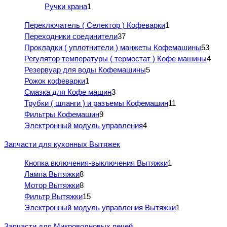
Ручки крана
1
Переключатель ( Селектор ) Кофеварки
1
Переходники соединители
37
Прокладки ( уплотнители ) манжеты Кофемашины
53
Регулятор температуры ( термостат ) Кофе машины
4
Резервуар для воды Кофемашины
5
Рожок кофеварки
1
Смазка для Кофе машин
3
Трубки ( шланги ) и разъемы Кофемашин
11
Фильтры Кофемашин
9
Электронный модуль управления
4
Запчасти для кухонных Вытяжек
Кнопка включения-выключения Вытяжки
1
Лампа Вытяжки
8
Мотор Вытяжки
8
Фильтр Вытяжки
15
Электронный модуль управления Вытяжки
1
Запчасти для Микроволновых печей