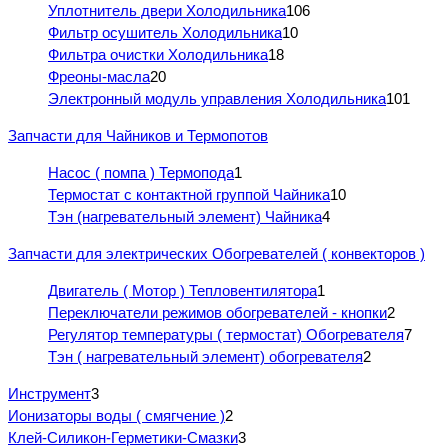
Уплотнитель двери Холодильника
106
Фильтр осушитель Холодильника
10
Фильтра очистки Холодильника
18
Фреоны-масла
20
Электронный модуль управления Холодильника
101
Запчасти для Чайников и Термопотов
Насос ( помпа ) Термопода
1
Термостат с контактной группой Чайника
10
Тэн (нагревательный элемент) Чайника
4
Запчасти для электрических Обогревателей ( конвекторов )
Двигатель ( Мотор ) Тепловентилятора
1
Переключатели режимов обогревателей - кнопки
2
Регулятор температуры ( термостат) Обогревателя
7
Тэн ( нагревательный элемент) обогревателя
2
Инструмент
3
Ионизаторы воды ( смягчение )
2
Клей-Силикон-Герметики-Смазки
3