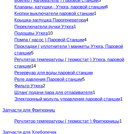
Бойлер ( нагреватель ) Паровой станции
3
Клапаны, катушки - Утюга, паровой станции
8
Кнопки выключатели паровой станции
1
Крышка-заглушка Парогенератора
4
Переключатели ручки Утюга
1
Подошвы Утюга
10
Помпа ( насос ) Паровой Станции
4
Прокладки ( уплотнители ) манжеты Утюга, Паровой
станции
5
Регулятор температуры ( термостат ) Утюга, паровой
станции
14
Резервуар для воды паровой станции
Реле давления Паровой станции
5
Фильтр Утюга
2
Шланг подачи пара для отпаривателя
1
Электронный модуль управления паровой станции
1
Запчасти для Фритюрниц
Регулятор температуры ( термостат ) Фритюрницы
1
Запчасти для Хлебопечек