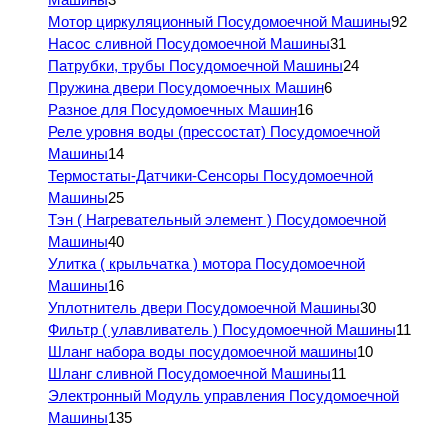
Мотор циркуляционный Посудомоечной Машины
92
Насос сливной Посудомоечной Машины
31
Патрубки, трубы Посудомоечной Машины
24
Пружина двери Посудомоечных Машин
6
Разное для Посудомоечных Машин
16
Реле уровня воды (прессостат) Посудомоечной
Машины
14
Термостаты-Датчики-Сенсоры Посудомоечной
Машины
25
Тэн ( Нагревательный элемент ) Посудомоечной
Машины
40
Улитка ( крыльчатка ) мотора Посудомоечной
Машины
16
Уплотнитель двери Посудомоечной Машины
30
Фильтр ( улавливатель ) Посудомоечной Машины
11
Шланг набора воды посудомоечной машины
10
Шланг сливной Посудомоечной Машины
11
Электронный Модуль управления Посудомоечной
Машины
135