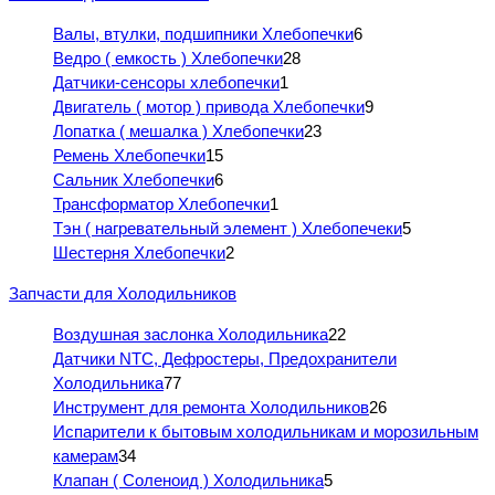
Валы, втулки, подшипники Хлебопечки
6
Ведро ( емкость ) Хлебопечки
28
Датчики-сенсоры хлебопечки
1
Двигатель ( мотор ) привода Хлебопечки
9
Лопатка ( мешалка ) Хлебопечки
23
Ремень Хлебопечки
15
Сальник Хлебопечки
6
Трансформатор Хлебопечки
1
Тэн ( нагревательный элемент ) Хлебопечеки
5
Шестерня Хлебопечки
2
Запчасти для Холодильников
Воздушная заслонка Холодильника
22
Датчики NTC, Дефростеры, Предохранители
Холодильника
77
Инструмент для ремонта Холодильников
26
Испарители к бытовым холодильникам и морозильным
камерам
34
Клапан ( Соленоид ) Холодильника
5