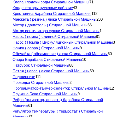
Клапан подачи воды Стиральной Машины
71
Конденсаторы пусковые рабочие
43
Крестовина Барабана Стиральной Машины
112
Манжета ( резина ) люка Стиральной Машины
290
Мотор ( двигатель ) Стиральной Машины
66
Мотор вентилятора сушки Стиральной Машины
1
Насос ( помпа ) сливной Стиральной Машины
81
Насос ( Помпа ) Циркуляционный Стиральной Машины
3
Ножка ( опора ) Стиральной Машины
9
Обечайка ( обрамление ) люка Стиральной Машины
60
Опора Барабана Стиральной Машины
10
Патрубок Стиральной Машины
88
Петля ( навес ) люка Стиральной Машины
59
Подшипники
111
Проводка Стиральной Машины
2
Программатор-таймер-селектор Стиральной Машины
12
Пружина Бака Стиральной Машины
9
Ребро (активатор, лопасть) барабана Стиральной
Машины
61
Регулятор температуры ( термостат ) Стиральной
Машины
17