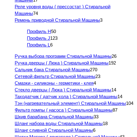
Реле уровня воды ( прессостат ) Стиральной
Машины
74
Ремень приводной Стиральной Машины
3
Профиль H
50
Профиль J
123
Профиль L
6
Ручка выбора программ Стиральной Машины
26
Ручка дверцы ( Люка ) Стиральной Машины
192
Сальник бака Стиральной Машины
270
Сетевой фильтр Стиральной Машины
23
Смазки - силиконы - герметики - клея
4
Стекло дверцы ( Люка ) Стиральной Машины
14
Таходатчик ( датчик хола ) Стиральной Машины
14
Тэн (нагревательный элемент) Стиральной Машины
104
Фильтр помпы ( насоса ) Стиральной Машины
87
Шкив барабана Стиральной Машины
33
Шланг набора воды Стиральной Машины
18
Шланг сливной Стиральной Машины
6
Щетки Мотора ( двигателя ) Стиральной Машины
43