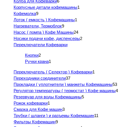
Колба для Кофеварки
6
Корпусные детали кофемашины
1
Кофемолка
9
Лоток ( емкость ) Кофемашины
1
Нагреватели, Термоблок
9
Насос ( помпа ) Кофе Машины
24
Носики подачи кофе, диспенсеры
2
Переключатели Кофеварки
Кнопки
2
Ручки крана
1
Переключатель ( Селектор ) Кофеварки
1
Переходники соединители
37
Прокладки ( уплотнители ) манжеты Кофемашины
53
Регулятор температуры ( термостат ) Кофе машины
4
Резервуар для воды Кофемашины
5
Рожок кофеварки
1
Смазка для Кофе машин
3
Трубки ( шланги ) и разъемы Кофемашин
11
Фильтры Кофемашин
9