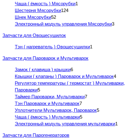
Чаша ( ёмкость ) Мясорубки
1
Шестерня Мясорубки
124
Шнек Мясорубки
52
Электронный модуль управления Мясорубки
3
Запчасти для Овощесушилок
Тэн ( нагреватель ) Овощесушилки
1
Запчасти для Пароварок и Мультиварок
Замок ( клавиша ) крышки
6
Крышки ( клапаны ) Пароварок и Мультиварок
4
Регулятор температуры ( термостат ) Мультиварки,
Пароварки
5
Таймер Пароварки, Мультиварки
7
Тэн Пароварок и Мультиварок
7
Уплотнители Мультиварок, Пароварок
5
Чаша ( ёмкость ) Мультиварки
5
Электронный модуль управления мультиварки
1
Запчасти для Парогенераторов