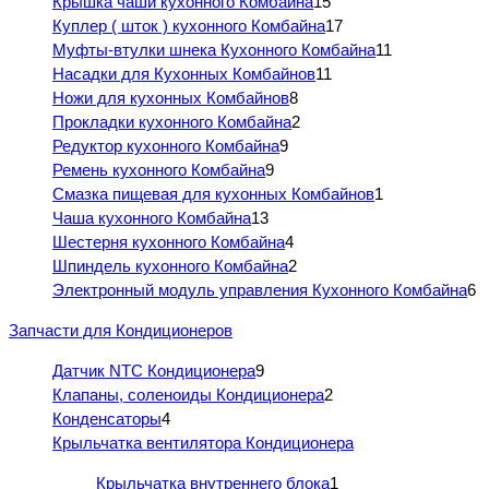
Крышка чаши кухонного Комбайна
15
Куплер ( шток ) кухонного Комбайна
17
Муфты-втулки шнека Кухонного Комбайна
11
Насадки для Кухонных Комбайнов
11
Ножи для кухонных Комбайнов
8
Прокладки кухонного Комбайна
2
Редуктор кухонного Комбайна
9
Ремень кухонного Комбайна
9
Смазка пищевая для кухонных Комбайнов
1
Чаша кухонного Комбайна
13
Шестерня кухонного Комбайна
4
Шпиндель кухонного Комбайна
2
Электронный модуль управления Кухонного Комбайна
6
Запчасти для Кондиционеров
Датчик NTC Кондиционера
9
Клапаны, соленоиды Кондиционера
2
Конденсаторы
4
Крыльчатка вентилятора Кондиционера
Крыльчатка внутреннего блока
1