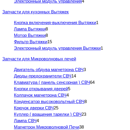
Электронный модуль управления
4
Запчасти для кухонных Вытяжек
Кнопка включения-выключения Вытяжки
1
Лампа Вытяжки
8
Мотор Вытяжки
8
Фильтр Вытяжки
15
Электронный модуль управления Вытяжки
1
Запчасти для Микроволновых печей
Двигатель обдува магнетрона СВЧ
3
Диоды-предохранители СВЧ
14
Клавиатура ( панель сенсорная ) СВЧ
64
Кнопки открывания дверей
5
Колпачок магнетрона СВЧ
4
Конденсатор высоковольтный СВЧ
8
Крючок дверки СВЧ
25
Куплер ( вращения тарелки ) СВЧ
23
Лампа СВЧ
4
Магнетрон Микроволновой Печи
38