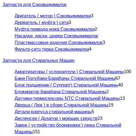
Запчасти для Соковыжималок
Двигатель ( мотор ) Соковыжималки
3
Держатель ( муфта ) сита
3
Муфта привода ножа Соковыжималки
2
Насадки, диски, шнеки Соковыжималок
Пластмассовые изделия Соковыжималок
3
Фильтр-сито терка Соковыжималки
4
Запчасти для Стиральных Машин
Амортизаторы ( успокоители ) Стиральной Машины
100
Баки-Полубаки-Барабаны Стиральной Машины
67
Блок подшипник ( Суппорт) Стиральной Машины
40
Блокиратор барабана Стиральной Машины
2
Датчики-термосенсоры NTC Стиральной Машины
13
Дверца ( Люк ) в сборе Стиральной Машины
19
Детали корпуса стиральной машины
5
Диспенсер ( Дозатор ) моющих средств
23
Замок ( устройство блокировки ) люка Стиральной
Машины
151