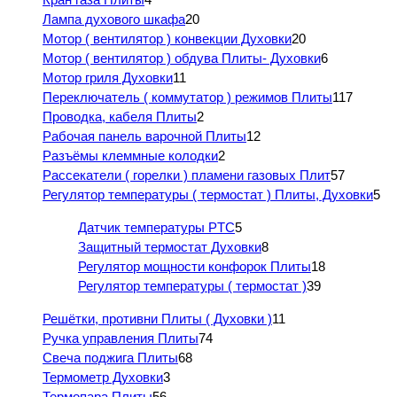
Лампа духового шкафа
20
Мотор ( вентилятор ) конвекции Духовки
20
Мотор ( вентилятор ) обдува Плиты- Духовки
6
Мотор гриля Духовки
11
Переключатель ( коммутатор ) режимов Плиты
117
Проводка, кабеля Плиты
2
Рабочая панель варочной Плиты
12
Разъёмы клеммные колодки
2
Рассекатели ( горелки ) пламени газовых Плит
57
Регулятор температуры ( термостат ) Плиты, Духовки
5
Датчик температуры PTC
5
Защитный термостат Духовки
8
Регулятор мощности конфорок Плиты
18
Регулятор температуры ( термостат )
39
Решётки, противни Плиты ( Духовки )
11
Ручка управления Плиты
74
Свеча поджига Плиты
68
Термометр Духовки
3
Термопара Плиты
56