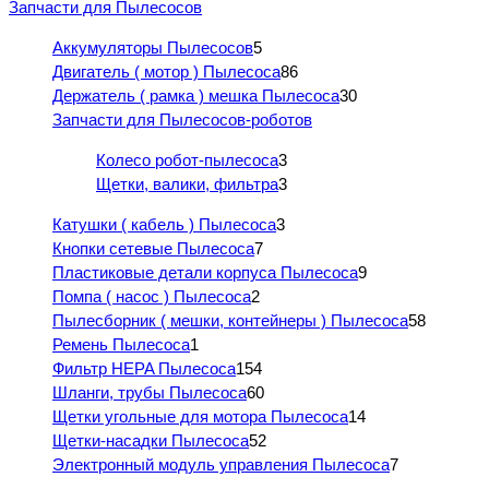
Запчасти для Пылесосов
Аккумуляторы Пылесосов
5
Двигатель ( мотор ) Пылесоса
86
Держатель ( рамка ) мешка Пылесоса
30
Запчасти для Пылесосов-роботов
Колесо робот-пылесоса
3
Щетки, валики, фильтра
3
Катушки ( кабель ) Пылесоса
3
Кнопки сетевые Пылесоса
7
Пластиковые детали корпуса Пылесоса
9
Помпа ( насос ) Пылесоса
2
Пылесборник ( мешки, контейнеры ) Пылесоса
58
Ремень Пылесоса
1
Фильтр HEPA Пылесоса
154
Шланги, трубы Пылесоса
60
Щетки угольные для мотора Пылесоса
14
Щетки-насадки Пылесоса
52
Электронный модуль управления Пылесоса
7