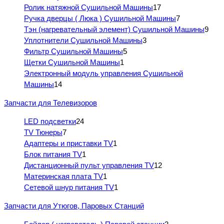
Ролик натяжной Сушильной Машины
17
Ручка дверцы ( Люка ) Сушильной Машины
7
Тэн (нагревательный элемент) Сушильной Машины
9
Уплотнители Сушильной Машины
3
Фильтр Сушильной Машины
5
Щетки Сушильной Машины
1
Электронный модуль управления Сушильной
Машины
14
Запчасти для Телевизоров
LED подсветки
24
TV Тюнеры
7
Адаптеры и приставки TV
1
Блок питания TV
1
Дистанционный пульт управления TV
12
Материнская плата TV
1
Сетевой шнур питания TV
1
Запчасти для Утюгов, Паровых Станций