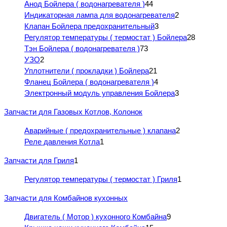
Анод Бойлера ( водонагревателя )
44
Индикаторная лампа для водонагревателя
2
Клапан Бойлера предохранительный
3
Регулятор температуры ( термостат ) Бойлера
28
Тэн Бойлера ( водонагревателя )
73
УЗО
2
Уплотнители ( прокладки ) Бойлера
21
Фланец Бойлера ( водонагревателя )
4
Электронный модуль управления Бойлера
3
Запчасти для Газовых Котлов, Колонок
Аварийные ( предохранительные ) клапана
2
Реле давления Котла
1
Запчасти для Гриля
1
Регулятор температуры ( термостат ) Гриля
1
Запчасти для Комбайнов кухонных
Двигатель ( Мотор ) кухонного Комбайна
9