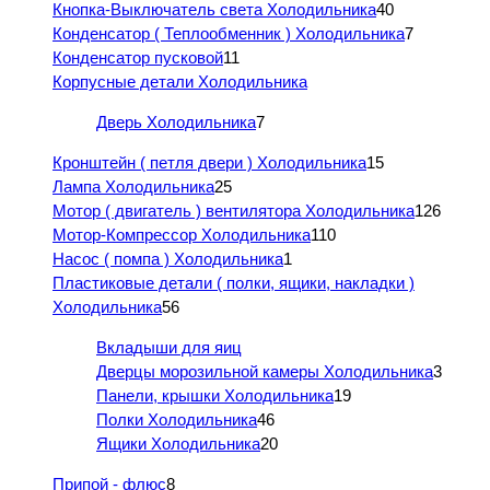
Кнопка-Выключатель света Холодильника
40
Конденсатор ( Теплообменник ) Холодильника
7
Конденсатор пусковой
11
Корпусные детали Холодильника
Дверь Холодильника
7
Кронштейн ( петля двери ) Холодильника
15
Лампа Холодильника
25
Мотор ( двигатель ) вентилятора Холодильника
126
Мотор-Компрессор Холодильника
110
Насос ( помпа ) Холодильника
1
Пластиковые детали ( полки, ящики, накладки )
Холодильника
56
Вкладыши для яиц
Дверцы морозильной камеры Холодильника
3
Панели, крышки Холодильника
19
Полки Холодильника
46
Ящики Холодильника
20
Припой - флюс
8