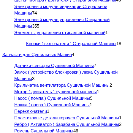
Электронный модуль индикации Стиральной
Машины
74
Электронный модуль управления Стиральной
Машины
355
Элементы управления стиральной машиной
1
Кнопки ( включатели ) Стиральной Машины
18
Запчасти для Сушильных Машин
4
Датчики-сенсоры Сушильной Машины
7
Замок ( устройство блокировки ) люка Сушильной
Машины
3
Крыльчатка вентилятора Сушильной Машины
2
Мотор ( двигатель ) сушильной машины
1
Насос ( помпа ) Сушильной Машины
9
Ножка ( опора ) Сушильной Машины
1
Переключатели
1
Пластиковые детали корпуса Сушильной Машины
1
Ребро ( Активатор ) барабана Сушильной Машины
2
Ремень Сушильной Машины
46