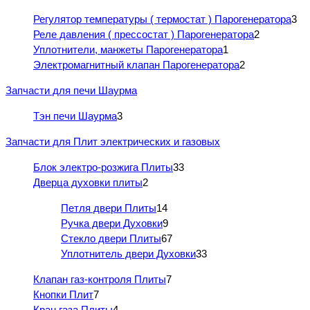
Регулятор температуры ( термостат ) Парогенератора
3
Реле давления ( прессостат ) Парогенератора
2
Уплотнители, манжеты Парогенератора
1
Электромагнитный клапан Парогенератора
2
Запчасти для печи Шаурма
Тэн печи Шаурма
3
Запчасти для Плит электрических и газовых
Блок электро-розжига Плиты
33
Дверца духовки плиты
2
Петля двери Плиты
14
Ручка двери Духовки
9
Стекло двери Плиты
67
Уплотнитель двери Духовки
33
Клапан газ-контроля Плиты
7
Кнопки Плит
7
Кран газа Плиты
4