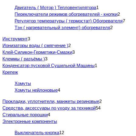
Двигатель ( Мотор ) Тепловентилятора
1
Переключатели режимов обогревателей - кнопки
2
Регулятор температуры ( термостат) Обогревателя
7
Тэн ( нагревательный элемент) обогревателя
2
Инструмент
3
Ионизаторы воды ( смягчение )
2
Клей-Силикон-Герметики-Смазки
3
Клеммы ( разъёмы )
3
Конденсатор пусковой Сушильной Машины
1
Крепеж
Хомуты
Хомуты нейлоновые
4
Прокладки, уплотнители, манжеты резиновые
2
Средства, аксессуары по уходу за техникой
54
Стиральные порошки
4
Электронные компоненты
Выключатель-кнопка
12