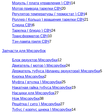
Модуль ( плата управления ) СВЧ
14
Мотор привода тарелки СВЧ
20
Регулятор температуры ( термостат ) СВЧ
4
Роллер ( Кольцо ) вращения тарелки СВЧ
21
Слюда СВЧ
6
Тарелка ( блюдо ) СВЧ
24
Трансформатор СВЧ
10
Тэн-лампа гриля СВЧ
7
Запчасти для Мясорубок
Блок редуктор Мясорубки
12
Двигатель ( мотор ) Мясорубки
24
Держатель тубуса (фланец редуктора) Мясорубки
5
Кнопка Мясорубки
2
Муфта ( втулка ) Мясорубки
25
Накатная гайка тубуса Мясорубки
19
Насадки для Мясорубок
27
Нож Мясорубки
38
Решётка ( сито ) Мясорубки
27
Тубус ( корпус шнека ) Мясорубки
14