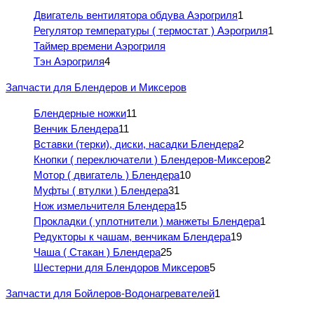
Двигатель вентилятора обдува Аэрогриля
1
Регулятор температуры ( термостат ) Аэрогриля
1
Таймер времени Аэрогриля
Тэн Аэрогриля
4
Запчасти для Блендеров и Миксеров
Блендерные ножки
11
Венчик Блендера
11
Вставки (терки), диски, насадки Блендера
2
Кнопки ( переключатели ) Блендеров-Миксеров
2
Мотор ( двигатель ) Блендера
10
Муфты ( втулки ) Блендера
31
Нож измельчителя Блендера
15
Прокладки ( уплотнители ) манжеты Блендера
1
Редукторы к чашам, венчикам Блендера
19
Чаша ( Стакан ) Блендера
25
Шестерни для Блендоров Миксеров
5
Запчасти для Бойлеров-Водонагревателей
1