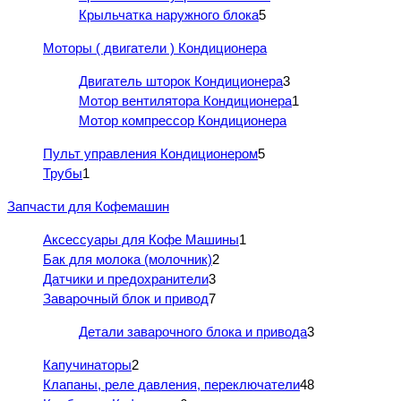
Крыльчатка наружного блока
5
Моторы ( двигатели ) Кондиционера
Двигатель шторок Кондиционера
3
Мотор вентилятора Кондиционера
1
Мотор компрессор Кондиционера
Пульт управления Кондиционером
5
Трубы
1
Запчасти для Кофемашин
Аксессуары для Кофе Машины
1
Бак для молока (молочник)
2
Датчики и предохранители
3
Заварочный блок и привод
7
Детали заварочного блока и привода
3
Капучинаторы
2
Клапаны, реле давления, переключатели
48