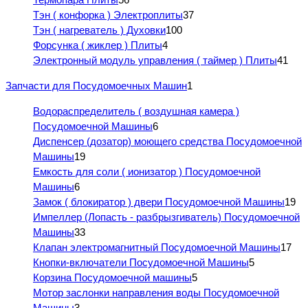
Тэн ( конфорка ) Электроплиты
37
Тэн ( нагреватель ) Духовки
100
Форсунка ( жиклер ) Плиты
4
Электронный модуль управления ( таймер ) Плиты
41
Запчасти для Посудомоечных Машин
1
Водораспределитель ( воздушная камера )
Посудомоечной Машины
6
Диспенсер (дозатор) моющего средства Посудомоечной
Машины
19
Емкость для соли ( ионизатор ) Посудомоечной
Машины
6
Замок ( блокиратор ) двери Посудомоечной Машины
19
Импеллер (Лопасть - разбрызгиватель) Посудомоечной
Машины
33
Клапан электромагнитный Посудомоечной Машины
17
Кнопки-включатели Посудомоечной Машины
5
Корзина Посудомоечной машины
5
Мотор заслонки направления воды Посудомоечной
Машины
3