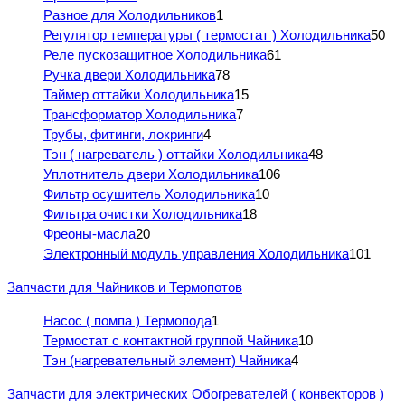
Разное для Холодильников
1
Регулятор температуры ( термостат ) Холодильника
50
Реле пускозащитное Холодильника
61
Ручка двери Холодильника
78
Таймер оттайки Холодильника
15
Трансформатор Холодильника
7
Трубы, фитинги, локринги
4
Тэн ( нагреватель ) оттайки Холодильника
48
Уплотнитель двери Холодильника
106
Фильтр осушитель Холодильника
10
Фильтра очистки Холодильника
18
Фреоны-масла
20
Электронный модуль управления Холодильника
101
Запчасти для Чайников и Термопотов
Насос ( помпа ) Термопода
1
Термостат с контактной группой Чайника
10
Тэн (нагревательный элемент) Чайника
4
Запчасти для электрических Обогревателей ( конвекторов )