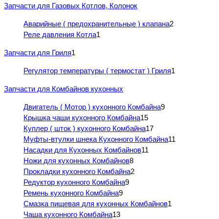
Запчасти для Газовых Котлов, Колонок
Аварийные ( предохранительные ) клапана
2
Реле давления Котла
1
Запчасти для Гриля
1
Регулятор температуры ( термостат ) Гриля
1
Запчасти для Комбайнов кухонных
Двигатель ( Мотор ) кухонного Комбайна
9
Крышка чаши кухонного Комбайна
15
Куплер ( шток ) кухонного Комбайна
17
Муфты-втулки шнека Кухонного Комбайна
11
Насадки для Кухонных Комбайнов
11
Ножи для кухонных Комбайнов
8
Прокладки кухонного Комбайна
2
Редуктор кухонного Комбайна
9
Ремень кухонного Комбайна
9
Смазка пищевая для кухонных Комбайнов
1
Чаша кухонного Комбайна
13