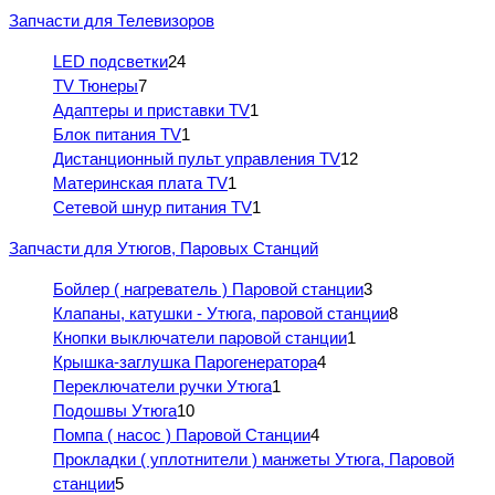
Запчасти для Телевизоров
LED подсветки
24
TV Тюнеры
7
Адаптеры и приставки TV
1
Блок питания TV
1
Дистанционный пульт управления TV
12
Материнская плата TV
1
Сетевой шнур питания TV
1
Запчасти для Утюгов, Паровых Станций
Бойлер ( нагреватель ) Паровой станции
3
Клапаны, катушки - Утюга, паровой станции
8
Кнопки выключатели паровой станции
1
Крышка-заглушка Парогенератора
4
Переключатели ручки Утюга
1
Подошвы Утюга
10
Помпа ( насос ) Паровой Станции
4
Прокладки ( уплотнители ) манжеты Утюга, Паровой
станции
5