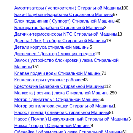
Амортизаторы ( успокоители ) Стиральной Машины
100
Баки-Полубаки-Барабаны Стиральной Машины
67
Блок подшипник ( Суппорт) Стиральной Машины
40
Блокиратор барабана Стиральной Машины
2
Датчики-термосенсоры NTC Стиральной Машины
13
Дверца ( Люк ) в сборе Стиральной Машины
19
Детали корпуса стиральной машины
5
Диспенсер ( Дозатор ) моющих средств
23
Замок ( устройство блокировки ) люка Стиральной
Машины
151
Клапан подачи воды Стиральной Машины
71
Конденсаторы пусковые рабочие
43
Крестовина Барабана Стиральной Машины
112
Манжета ( резина ) люка Стиральной Машины
290
Мотор ( двигатель ) Стиральной Машины
66
Мотор вентилятора сушки Стиральной Машины
1
Насос ( помпа ) сливной Стиральной Машины
81
Насос ( Помпа ) Циркуляционный Стиральной Машины
3
Ножка ( опора ) Стиральной Машины
9
Обечайка ( обрамление ) люка Стиральной Машины
61