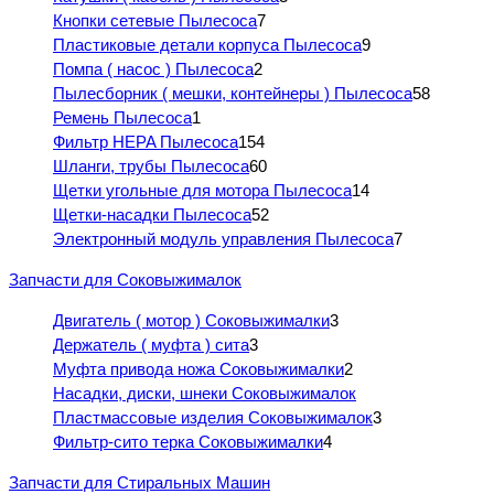
Кнопки сетевые Пылесоса
7
Пластиковые детали корпуса Пылесоса
9
Помпа ( насос ) Пылесоса
2
Пылесборник ( мешки, контейнеры ) Пылесоса
58
Ремень Пылесоса
1
Фильтр HEPA Пылесоса
154
Шланги, трубы Пылесоса
60
Щетки угольные для мотора Пылесоса
14
Щетки-насадки Пылесоса
52
Электронный модуль управления Пылесоса
7
Запчасти для Соковыжималок
Двигатель ( мотор ) Соковыжималки
3
Держатель ( муфта ) сита
3
Муфта привода ножа Соковыжималки
2
Насадки, диски, шнеки Соковыжималок
Пластмассовые изделия Соковыжималок
3
Фильтр-сито терка Соковыжималки
4
Запчасти для Стиральных Машин