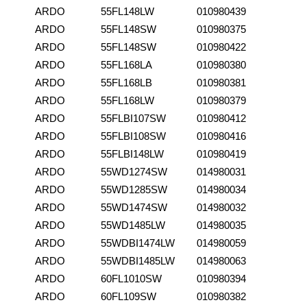
ARDO
55FL148LW
010980439
ARDO
55FL148SW
010980375
ARDO
55FL148SW
010980422
ARDO
55FL168LA
010980380
ARDO
55FL168LB
010980381
ARDO
55FL168LW
010980379
ARDO
55FLBI107SW
010980412
ARDO
55FLBI108SW
010980416
ARDO
55FLBI148LW
010980419
ARDO
55WD1274SW
014980031
ARDO
55WD1285SW
014980034
ARDO
55WD1474SW
014980032
ARDO
55WD1485LW
014980035
ARDO
55WDBI1474LW
014980059
ARDO
55WDBI1485LW
014980063
ARDO
60FL1010SW
010980394
ARDO
60FL109SW
010980382