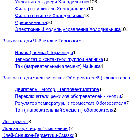
Уплотнитель двери Холодильника
106
Фильтр осушитель Холодильника
10
Фильтра очистки Холодильника
18
Фреоны-масла
20
Электронный модуль управления Холодильника
101
Запчасти для Чайников и Термопотов
Насос ( помпа ) Термопода
1
Термостат с контактной группой Чайника
10
Тэн (нагревательный элемент) Чайника
4
Запчасти для электрических Обогревателей ( конвекторов )
Двигатель ( Мотор ) Тепловентилятора
1
Переключатели режимов обогревателей - кнопки
2
Регулятор температуры ( термостат) Обогревателя
7
Тэн ( нагревательный элемент) обогревателя
2
Инструмент
3
Ионизаторы воды ( смягчение )
2
Клей-Силикон-Герметики-Смазки
3