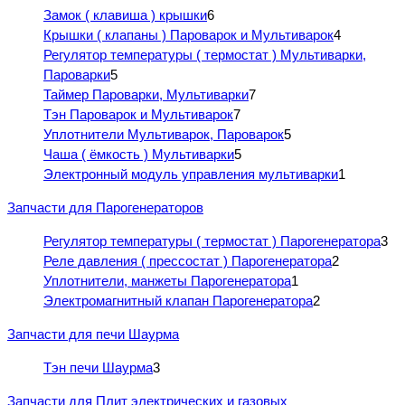
Замок ( клавиша ) крышки
6
Крышки ( клапаны ) Пароварок и Мультиварок
4
Регулятор температуры ( термостат ) Мультиварки,
Пароварки
5
Таймер Пароварки, Мультиварки
7
Тэн Пароварок и Мультиварок
7
Уплотнители Мультиварок, Пароварок
5
Чаша ( ёмкость ) Мультиварки
5
Электронный модуль управления мультиварки
1
Запчасти для Парогенераторов
Регулятор температуры ( термостат ) Парогенератора
3
Реле давления ( прессостат ) Парогенератора
2
Уплотнители, манжеты Парогенератора
1
Электромагнитный клапан Парогенератора
2
Запчасти для печи Шаурма
Тэн печи Шаурма
3
Запчасти для Плит электрических и газовых