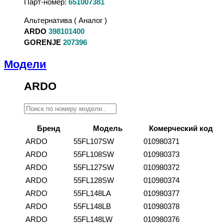
Парт-номер:
651007381
Альтернатива ( Аналог )
ARDO
398101400
GORENJE
207396
Модели
ARDO
Бренд
Модель
Комерческий код
ARDO
55FL107SW
010980371
ARDO
55FL108SW
010980373
ARDO
55FL127SW
010980372
ARDO
55FL128SW
010980374
ARDO
55FL148LA
010980377
ARDO
55FL148LB
010980378
ARDO
55FL148LW
010980376