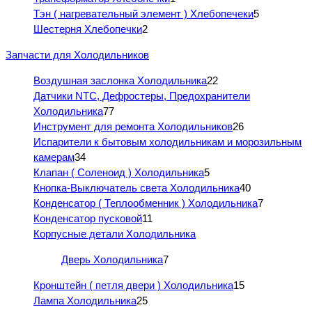
Тэн ( нагревательный элемент ) Хлебопечеки
5
Шестерня Хлебопечки
2
Запчасти для Холодильников
Воздушная заслонка Холодильника
22
Датчики NTC, Дефростеры, Предохранители
Холодильника
77
Инструмент для ремонта Холодильников
26
Испарители к бытовым холодильникам и морозильным
камерам
34
Клапан ( Соленоид ) Холодильника
5
Кнопка-Выключатель света Холодильника
40
Конденсатор ( Теплообменник ) Холодильника
7
Конденсатор пусковой
11
Корпусные детали Холодильника
Дверь Холодильника
7
Кронштейн ( петля двери ) Холодильника
15
Лампа Холодильника
25