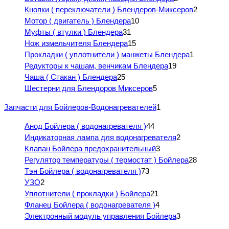
Кнопки ( переключатели ) Блендеров-Миксеров
2
Мотор ( двигатель ) Блендера
10
Муфты ( втулки ) Блендера
31
Нож измельчителя Блендера
15
Прокладки ( уплотнители ) манжеты Блендера
1
Редукторы к чашам, венчикам Блендера
19
Чаша ( Стакан ) Блендера
25
Шестерни для Блендоров Миксеров
5
Запчасти для Бойлеров-Водонагревателей
1
Анод Бойлера ( водонагревателя )
44
Индикаторная лампа для водонагревателя
2
Клапан Бойлера предохранительный
3
Регулятор температуры ( термостат ) Бойлера
28
Тэн Бойлера ( водонагревателя )
73
УЗО
2
Уплотнители ( прокладки ) Бойлера
21
Фланец Бойлера ( водонагревателя )
4
Электронный модуль управления Бойлера
3