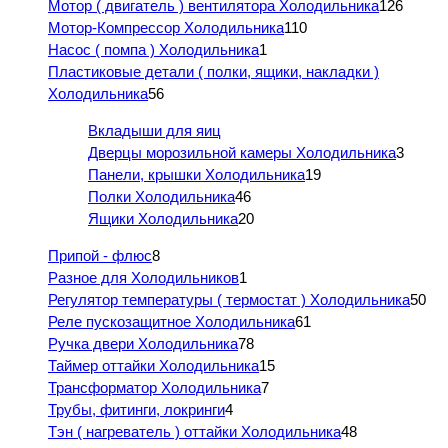
Мотор ( двигатель ) вентилятора Холодильника
126
Мотор-Компрессор Холодильника
110
Насос ( помпа ) Холодильника
1
Пластиковые детали ( полки, ящики, накладки )
Холодильника
56
Вкладыши для яиц
Дверцы морозильной камеры Холодильника
3
Панели, крышки Холодильника
19
Полки Холодильника
46
Ящики Холодильника
20
Припой - флюс
8
Разное для Холодильников
1
Регулятор температуры ( термостат ) Холодильника
50
Реле пускозащитное Холодильника
61
Ручка двери Холодильника
78
Таймер оттайки Холодильника
15
Трансформатор Холодильника
7
Трубы, фитинги, локринги
4
Тэн ( нагреватель ) оттайки Холодильника
48