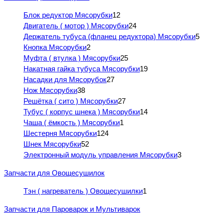
Блок редуктор Мясорубки
12
Двигатель ( мотор ) Мясорубки
24
Держатель тубуса (фланец редуктора) Мясорубки
5
Кнопка Мясорубки
2
Муфта ( втулка ) Мясорубки
25
Накатная гайка тубуса Мясорубки
19
Насадки для Мясорубок
27
Нож Мясорубки
38
Решётка ( сито ) Мясорубки
27
Тубус ( корпус шнека ) Мясорубки
14
Чаша ( ёмкость ) Мясорубки
1
Шестерня Мясорубки
124
Шнек Мясорубки
52
Электронный модуль управления Мясорубки
3
Запчасти для Овощесушилок
Тэн ( нагреватель ) Овощесушилки
1
Запчасти для Пароварок и Мультиварок