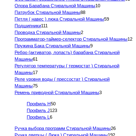
Опора Барабана Стиральной Машины
10
Патрубок Стиральной Машины
88
Петля ( навес ) люка Стиральной Машины
59
Подшипники
111
Проводка Стиральной Машины
2
Программатор-таймер-селектор Стиральной Машины
12
Пружина Бака Стиральной Машины
9
Ребро (активатор, лопасть) барабана Стиральной
Машины
61
Регулятор температуры ( термостат ) Стиральной
Машины
17
Реле уровня воды ( прессостат ) Стиральной
Машины
75
Ремень приводной Стиральной Машины
3
Профиль H
50
Профиль J
123
Профиль L
6
Ручка выбора программ Стиральной Машины
26
Ручка дверцы ( Люка ) Стиральной Машины
192