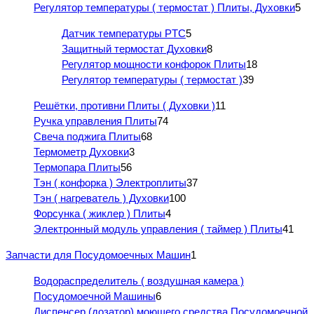
Регулятор температуры ( термостат ) Плиты, Духовки
5
Датчик температуры PTC
5
Защитный термостат Духовки
8
Регулятор мощности конфорок Плиты
18
Регулятор температуры ( термостат )
39
Решётки, противни Плиты ( Духовки )
11
Ручка управления Плиты
74
Свеча поджига Плиты
68
Термометр Духовки
3
Термопара Плиты
56
Тэн ( конфорка ) Электроплиты
37
Тэн ( нагреватель ) Духовки
100
Форсунка ( жиклер ) Плиты
4
Электронный модуль управления ( таймер ) Плиты
41
Запчасти для Посудомоечных Машин
1
Водораспределитель ( воздушная камера )
Посудомоечной Машины
6
Диспенсер (дозатор) моющего средства Посудомоечной