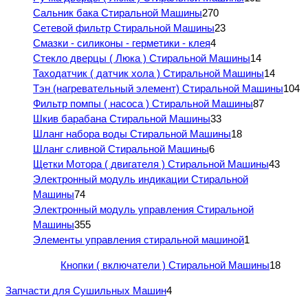
Сальник бака Стиральной Машины
270
Сетевой фильтр Стиральной Машины
23
Смазки - силиконы - герметики - клея
4
Стекло дверцы ( Люка ) Стиральной Машины
14
Таходатчик ( датчик хола ) Стиральной Машины
14
Тэн (нагревательный элемент) Стиральной Машины
104
Фильтр помпы ( насоса ) Стиральной Машины
87
Шкив барабана Стиральной Машины
33
Шланг набора воды Стиральной Машины
18
Шланг сливной Стиральной Машины
6
Щетки Мотора ( двигателя ) Стиральной Машины
43
Электронный модуль индикации Стиральной
Машины
74
Электронный модуль управления Стиральной
Машины
355
Элементы управления стиральной машиной
1
Кнопки ( включатели ) Стиральной Машины
18
Запчасти для Сушильных Машин
4