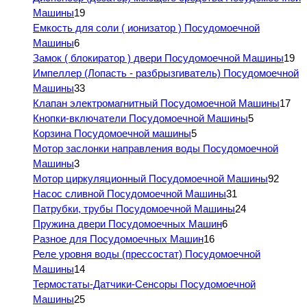
Машины
19
Емкость для соли ( ионизатор ) Посудомоечной
Машины
6
Замок ( блокиратор ) двери Посудомоечной Машины
19
Импеллер (Лопасть - разбрызгиватель) Посудомоечной
Машины
33
Клапан электромагнитный Посудомоечной Машины
17
Кнопки-включатели Посудомоечной Машины
5
Корзина Посудомоечной машины
5
Мотор заслонки направления воды Посудомоечной
Машины
3
Мотор циркуляционный Посудомоечной Машины
92
Насос сливной Посудомоечной Машины
31
Патрубки, трубы Посудомоечной Машины
24
Пружина двери Посудомоечных Машин
6
Разное для Посудомоечных Машин
16
Реле уровня воды (прессостат) Посудомоечной
Машины
14
Термостаты-Датчики-Сенсоры Посудомоечной
Машины
25