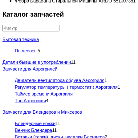
Ребро Барабана Стиральной Машины ARDO 651007381
Каталог запчастей
Бытовая техника
Пылесосы
5
Детали бывшие в употреблении
11
Запчасти для Аэрогрилей
Двигатель вентилятора обдува Аэрогриля
1
Регулятор температуры ( термостат ) Аэрогриля
1
Таймер времени Аэрогриля
Тэн Аэрогриля
4
Запчасти для Блендеров и Миксеров
Блендерные ножки
11
Венчик Блендера
11
Вставки (терки), диски, насадки Блендера
2