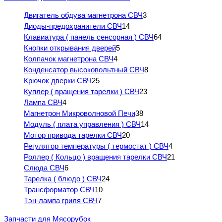
Двигатель обдува магнетрона СВЧ
3
Диоды-предохранители СВЧ
14
Клавиатура ( панель сенсорная ) СВЧ
64
Кнопки открывания дверей
5
Колпачок магнетрона СВЧ
4
Конденсатор высоковольтный СВЧ
8
Крючок дверки СВЧ
25
Куплер ( вращения тарелки ) СВЧ
23
Лампа СВЧ
4
Магнетрон Микроволновой Печи
38
Модуль ( плата управления ) СВЧ
14
Мотор привода тарелки СВЧ
20
Регулятор температуры ( термостат ) СВЧ
4
Роллер ( Кольцо ) вращения тарелки СВЧ
21
Слюда СВЧ
6
Тарелка ( блюдо ) СВЧ
24
Трансформатор СВЧ
10
Тэн-лампа гриля СВЧ
7
Запчасти для Мясорубок