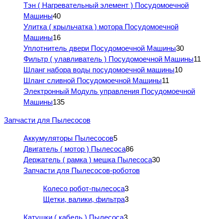
Тэн ( Нагревательный элемент ) Посудомоечной
Машины
40
Улитка ( крыльчатка ) мотора Посудомоечной
Машины
16
Уплотнитель двери Посудомоечной Машины
30
Фильтр ( улавливатель ) Посудомоечной Машины
11
Шланг набора воды посудомоечной машины
10
Шланг сливной Посудомоечной Машины
11
Электронный Модуль управления Посудомоечной
Машины
135
Запчасти для Пылесосов
Аккумуляторы Пылесосов
5
Двигатель ( мотор ) Пылесоса
86
Держатель ( рамка ) мешка Пылесоса
30
Запчасти для Пылесосов-роботов
Колесо робот-пылесоса
3
Щетки, валики, фильтра
3
Катушки ( кабель ) Пылесоса
3