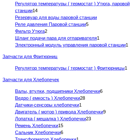
Регулятор температуры ( термостат ) Утюга, паровой
станции
14
Резервуар для воды паровой станции
Реле давления Паровой станции
5
Фильтр Утюга
2
Шланг подачи пара для отпаривателя
1
Электронный модуль управления паровой станции
1
Запчасти для Фритюрниц
Регулятор температуры ( термостат ) Фритюрницы
1
Запчасти для Хлебопечек
Валы, втулки, подшипники Хлебопечки
6
Ведро ( емкость ) Хлебопечки
28
Датчики-сенсоры хлебопечки
1
Двигатель ( мотор ) привода Хлебопечки
9
Лопатка ( мешалка ) Хлебопечки
23
Ремень Хлебопечки
15
Сальник Хлебопечки
6
Трансформатор Хлебопечки
1