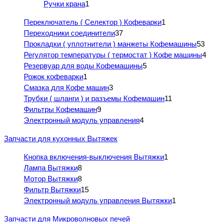
Ручки крана
1
Переключатель ( Селектор ) Кофеварки
1
Переходники соединители
37
Прокладки ( уплотнители ) манжеты Кофемашины
53
Регулятор температуры ( термостат ) Кофе машины
4
Резервуар для воды Кофемашины
5
Рожок кофеварки
1
Смазка для Кофе машин
3
Трубки ( шланги ) и разъемы Кофемашин
11
Фильтры Кофемашин
9
Электронный модуль управления
4
Запчасти для кухонных Вытяжек
Кнопка включения-выключения Вытяжки
1
Лампа Вытяжки
8
Мотор Вытяжки
8
Фильтр Вытяжки
15
Электронный модуль управления Вытяжки
1
Запчасти для Микроволновых печей