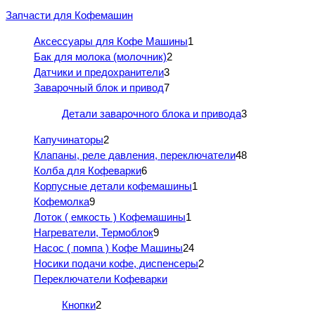
Запчасти для Кофемашин
Аксессуары для Кофе Машины
1
Бак для молока (молочник)
2
Датчики и предохранители
3
Заварочный блок и привод
7
Детали заварочного блока и привода
3
Капучинаторы
2
Клапаны, реле давления, переключатели
48
Колба для Кофеварки
6
Корпусные детали кофемашины
1
Кофемолка
9
Лоток ( емкость ) Кофемашины
1
Нагреватели, Термоблок
9
Насос ( помпа ) Кофе Машины
24
Носики подачи кофе, диспенсеры
2
Переключатели Кофеварки
Кнопки
2