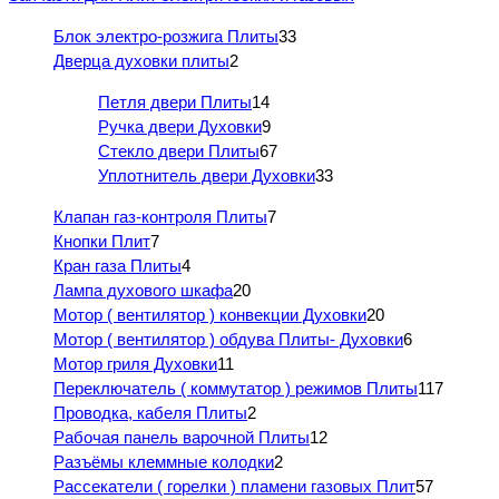
Блок электро-розжига Плиты
33
Дверца духовки плиты
2
Петля двери Плиты
14
Ручка двери Духовки
9
Стекло двери Плиты
67
Уплотнитель двери Духовки
33
Клапан газ-контроля Плиты
7
Кнопки Плит
7
Кран газа Плиты
4
Лампа духового шкафа
20
Мотор ( вентилятор ) конвекции Духовки
20
Мотор ( вентилятор ) обдува Плиты- Духовки
6
Мотор гриля Духовки
11
Переключатель ( коммутатор ) режимов Плиты
117
Проводка, кабеля Плиты
2
Рабочая панель варочной Плиты
12
Разъёмы клеммные колодки
2
Рассекатели ( горелки ) пламени газовых Плит
57