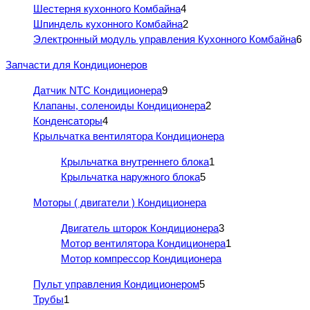
Шестерня кухонного Комбайна
4
Шпиндель кухонного Комбайна
2
Электронный модуль управления Кухонного Комбайна
6
Запчасти для Кондиционеров
Датчик NTC Кондиционера
9
Клапаны, соленоиды Кондиционера
2
Конденсаторы
4
Крыльчатка вентилятора Кондиционера
Крыльчатка внутреннего блока
1
Крыльчатка наружного блока
5
Моторы ( двигатели ) Кондиционера
Двигатель шторок Кондиционера
3
Мотор вентилятора Кондиционера
1
Мотор компрессор Кондиционера
Пульт управления Кондиционером
5
Трубы
1