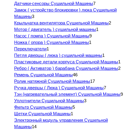
Датчики-сенсоры Сушильной Машины
7
Замок ( устройство блокировки ) люка Сушильной
Машины
3
Крыльчатка вентилятора Сушильной Машины
2
Мотор ( двигатель ) сушильной машины
1
Насос ( помпа ) Сушильной Машины
9
Ножка ( опора ) Сушильной Машины
1
Переключатели
1
Петля дверцы ( люка ) сушильной машины
1
Пластиковые детали корпуса Сушильной Машины
1
Ребро ( Активатор ) барабана Сушильной Машины
2
Ремень Сушильной Машины
46
Ролик натяжной Сушильной Машины
17
Ручка дверцы ( Люка ) Сушильной Машины
7
Тэн (нагревательный элемент) Сушильной Машины
9
Уплотнители Сушильной Машины
3
Фильтр Сушильной Машины
5
Щетки Сушильной Машины
1
Электронный модуль управления Сушильной
Машины
14