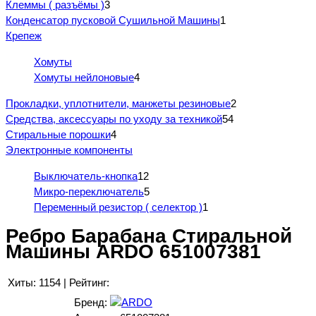
Клеммы ( разъёмы )
3
Конденсатор пусковой Сушильной Машины
1
Крепеж
Хомуты
Хомуты нейлоновые
4
Прокладки, уплотнители, манжеты резиновые
2
Средства, аксессуары по уходу за техникой
54
Стиральные порошки
4
Электронные компоненты
Выключатель-кнопка
12
Микро-переключатель
5
Переменный резистор ( селектор )
1
Ребро Барабана Стиральной
Машины ARDO 651007381
Хиты:
1154
|
Рейтинг:
Бренд: