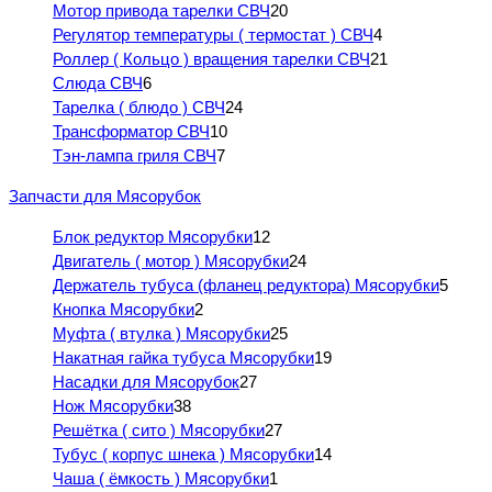
Мотор привода тарелки СВЧ
20
Регулятор температуры ( термостат ) СВЧ
4
Роллер ( Кольцо ) вращения тарелки СВЧ
21
Слюда СВЧ
6
Тарелка ( блюдо ) СВЧ
24
Трансформатор СВЧ
10
Тэн-лампа гриля СВЧ
7
Запчасти для Мясорубок
Блок редуктор Мясорубки
12
Двигатель ( мотор ) Мясорубки
24
Держатель тубуса (фланец редуктора) Мясорубки
5
Кнопка Мясорубки
2
Муфта ( втулка ) Мясорубки
25
Накатная гайка тубуса Мясорубки
19
Насадки для Мясорубок
27
Нож Мясорубки
38
Решётка ( сито ) Мясорубки
27
Тубус ( корпус шнека ) Мясорубки
14
Чаша ( ёмкость ) Мясорубки
1