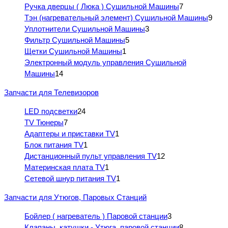
Ручка дверцы ( Люка ) Сушильной Машины
7
Тэн (нагревательный элемент) Сушильной Машины
9
Уплотнители Сушильной Машины
3
Фильтр Сушильной Машины
5
Щетки Сушильной Машины
1
Электронный модуль управления Сушильной
Машины
14
Запчасти для Телевизоров
LED подсветки
24
TV Тюнеры
7
Адаптеры и приставки TV
1
Блок питания TV
1
Дистанционный пульт управления TV
12
Материнская плата TV
1
Сетевой шнур питания TV
1
Запчасти для Утюгов, Паровых Станций
Бойлер ( нагреватель ) Паровой станции
3
Клапаны, катушки - Утюга, паровой станции
8