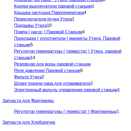
Кнопки выключатели паровой станции
1
Крышка-заглушка Парогенератора
4
Переключатели ручки Утюга
1
Подошвы Утюга
10
Помпа ( насос ) Паровой Станции
4
Прокладки ( уплотнители ) манжеты Утюга, Паровой
станции
5
Регулятор температуры ( термостат ) Утюга, паровой
станции
14
Резервуар для воды паровой станции
Реле давления Паровой станции
5
Фильтр Утюга
2
Шланг подачи пара для отпаривателя
1
Электронный модуль управления паровой станции
1
Запчасти для Фритюрниц
Регулятор температуры ( термостат ) Фритюрницы
1
Запчасти для Хлебопечек