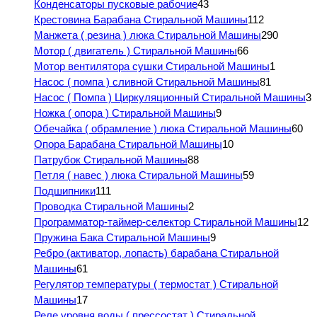
Конденсаторы пусковые рабочие
43
Крестовина Барабана Стиральной Машины
112
Манжета ( резина ) люка Стиральной Машины
290
Мотор ( двигатель ) Стиральной Машины
66
Мотор вентилятора сушки Стиральной Машины
1
Насос ( помпа ) сливной Стиральной Машины
81
Насос ( Помпа ) Циркуляционный Стиральной Машины
3
Ножка ( опора ) Стиральной Машины
9
Обечайка ( обрамление ) люка Стиральной Машины
60
Опора Барабана Стиральной Машины
10
Патрубок Стиральной Машины
88
Петля ( навес ) люка Стиральной Машины
59
Подшипники
111
Проводка Стиральной Машины
2
Программатор-таймер-селектор Стиральной Машины
12
Пружина Бака Стиральной Машины
9
Ребро (активатор, лопасть) барабана Стиральной
Машины
61
Регулятор температуры ( термостат ) Стиральной
Машины
17
Реле уровня воды ( прессостат ) Стиральной