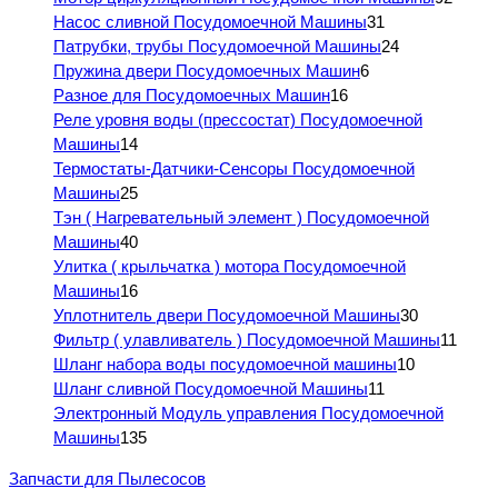
Насос сливной Посудомоечной Машины
31
Патрубки, трубы Посудомоечной Машины
24
Пружина двери Посудомоечных Машин
6
Разное для Посудомоечных Машин
16
Реле уровня воды (прессостат) Посудомоечной
Машины
14
Термостаты-Датчики-Сенсоры Посудомоечной
Машины
25
Тэн ( Нагревательный элемент ) Посудомоечной
Машины
40
Улитка ( крыльчатка ) мотора Посудомоечной
Машины
16
Уплотнитель двери Посудомоечной Машины
30
Фильтр ( улавливатель ) Посудомоечной Машины
11
Шланг набора воды посудомоечной машины
10
Шланг сливной Посудомоечной Машины
11
Электронный Модуль управления Посудомоечной
Машины
135
Запчасти для Пылесосов