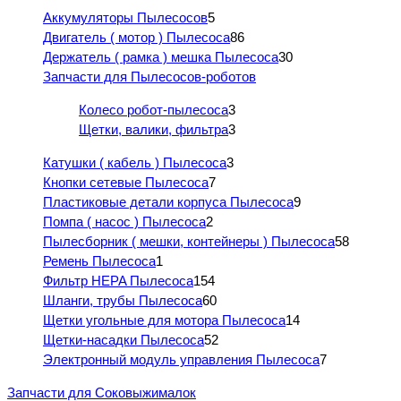
Аккумуляторы Пылесосов
5
Двигатель ( мотор ) Пылесоса
86
Держатель ( рамка ) мешка Пылесоса
30
Запчасти для Пылесосов-роботов
Колесо робот-пылесоса
3
Щетки, валики, фильтра
3
Катушки ( кабель ) Пылесоса
3
Кнопки сетевые Пылесоса
7
Пластиковые детали корпуса Пылесоса
9
Помпа ( насос ) Пылесоса
2
Пылесборник ( мешки, контейнеры ) Пылесоса
58
Ремень Пылесоса
1
Фильтр HEPA Пылесоса
154
Шланги, трубы Пылесоса
60
Щетки угольные для мотора Пылесоса
14
Щетки-насадки Пылесоса
52
Электронный модуль управления Пылесоса
7
Запчасти для Соковыжималок