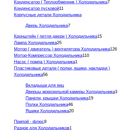
Конденсатор ( Теплообменник ) Холодильника
7
Конденсатор пусковой
11
Корпусные детали Холодильника
Дверь Холодильника
7
Кронштейн ( петля двери ) Холодильника
15
Лампа Холодильника
25
Мотор ( двигатель ) вентилятора Холодильника
126
Мотор-Компрессор Холодильника
110
Насос ( помпа ) Холодильника
1
Пластиковые детали ( полки, ящики, накладки )
Холодильника
56
Вкладыши для яиц
Дверцы морозильной камеры Холодильника
3
Панели, крышки Холодильника
19
Полки Холодильника
46
Ящики Холодильника
20
Припой - флюс
8
Разное для Холодильников
1