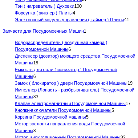
Тэн ( нагреватель ) Духовки
100
Форсунка ( жиклер ) Плиты
4
Электронный модуль управления ( таймер ) Плиты
41
Запчасти для Посудомоечных Машин
1
Водораспределитель ( воздушная камера )
Посудомоечной Машины
6
Диспенсер (дозатор) моющего средства Посудомоечной
Машины
19
Емкость для соли ( ионизатор ) Посудомоечной
Машины
6
Замок ( блокиратор ) двери Посудомоечной Машины
19
Импеллер (Лопасть - разбрызгиватель) Посудомоечной
Машины
33
Клапан электромагнитный Посудомоечной Машины
17
Кнопки-включатели Посудомоечной Машины
5
Корзина Посудомоечной машины
5
Мотор заслонки направления воды Посудомоечной
Машины
3
Мотор циркуляционный Посудомоечной Машины
92