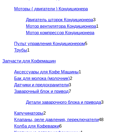
Моторы ( двигатели ) Кондиционера
Двигатель шторок Кондиционера
3
Мотор вентилятора Кондиционера
1
Мотор компрессор Кондиционера
Пульт управления Кондиционером
5
Трубы
1
Запчасти для Кофемашин
Аксессуары для Кофе Машины
1
Бак для молока (молочник)
2
Датчики и предохранители
3
Заварочный блок и привод
7
Детали заварочного блока и привода
3
Капучинаторы
2
Клапаны, реле давления, переключатели
48
Колба для Кофеварки
6