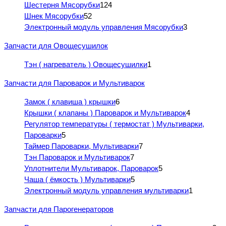
Шестерня Мясорубки
124
Шнек Мясорубки
52
Электронный модуль управления Мясорубки
3
Запчасти для Овощесушилок
Тэн ( нагреватель ) Овощесушилки
1
Запчасти для Пароварок и Мультиварок
Замок ( клавиша ) крышки
6
Крышки ( клапаны ) Пароварок и Мультиварок
4
Регулятор температуры ( термостат ) Мультиварки,
Пароварки
5
Таймер Пароварки, Мультиварки
7
Тэн Пароварок и Мультиварок
7
Уплотнители Мультиварок, Пароварок
5
Чаша ( ёмкость ) Мультиварки
5
Электронный модуль управления мультиварки
1
Запчасти для Парогенераторов