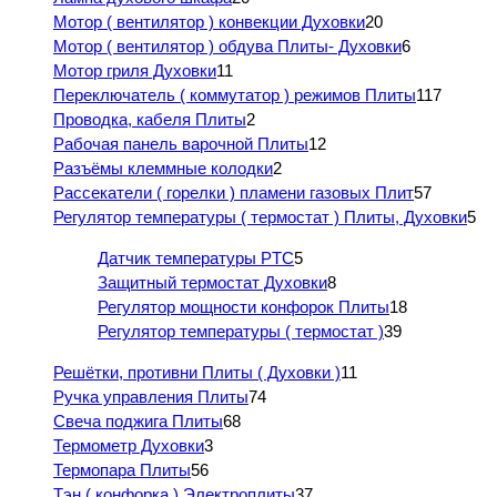
Мотор ( вентилятор ) конвекции Духовки
20
Мотор ( вентилятор ) обдува Плиты- Духовки
6
Мотор гриля Духовки
11
Переключатель ( коммутатор ) режимов Плиты
117
Проводка, кабеля Плиты
2
Рабочая панель варочной Плиты
12
Разъёмы клеммные колодки
2
Рассекатели ( горелки ) пламени газовых Плит
57
Регулятор температуры ( термостат ) Плиты, Духовки
5
Датчик температуры PTC
5
Защитный термостат Духовки
8
Регулятор мощности конфорок Плиты
18
Регулятор температуры ( термостат )
39
Решётки, противни Плиты ( Духовки )
11
Ручка управления Плиты
74
Свеча поджига Плиты
68
Термометр Духовки
3
Термопара Плиты
56
Тэн ( конфорка ) Электроплиты
37