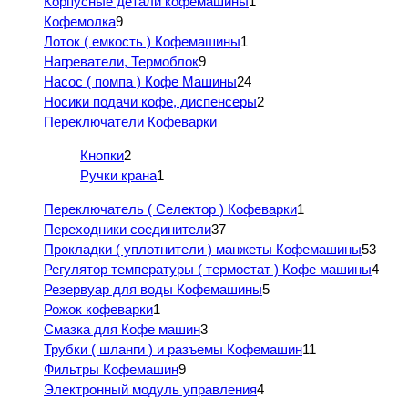
Корпусные детали кофемашины
1
Кофемолка
9
Лоток ( емкость ) Кофемашины
1
Нагреватели, Термоблок
9
Насос ( помпа ) Кофе Машины
24
Носики подачи кофе, диспенсеры
2
Переключатели Кофеварки
Кнопки
2
Ручки крана
1
Переключатель ( Селектор ) Кофеварки
1
Переходники соединители
37
Прокладки ( уплотнители ) манжеты Кофемашины
53
Регулятор температуры ( термостат ) Кофе машины
4
Резервуар для воды Кофемашины
5
Рожок кофеварки
1
Смазка для Кофе машин
3
Трубки ( шланги ) и разъемы Кофемашин
11
Фильтры Кофемашин
9
Электронный модуль управления
4