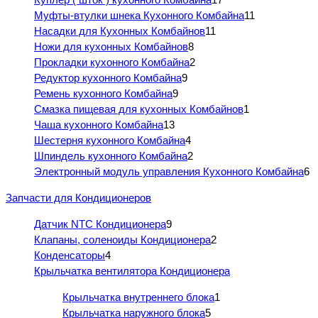
Муфты-втулки шнека Кухонного Комбайна
11
Насадки для Кухонных Комбайнов
11
Ножи для кухонных Комбайнов
8
Прокладки кухонного Комбайна
2
Редуктор кухонного Комбайна
9
Ремень кухонного Комбайна
9
Смазка пищевая для кухонных Комбайнов
1
Чаша кухонного Комбайна
13
Шестерня кухонного Комбайна
4
Шпиндель кухонного Комбайна
2
Электронный модуль управления Кухонного Комбайна
6
Запчасти для Кондиционеров
Датчик NTC Кондиционера
9
Клапаны, соленоиды Кондиционера
2
Конденсаторы
4
Крыльчатка вентилятора Кондиционера
Крыльчатка внутреннего блока
1
Крыльчатка наружного блока
5