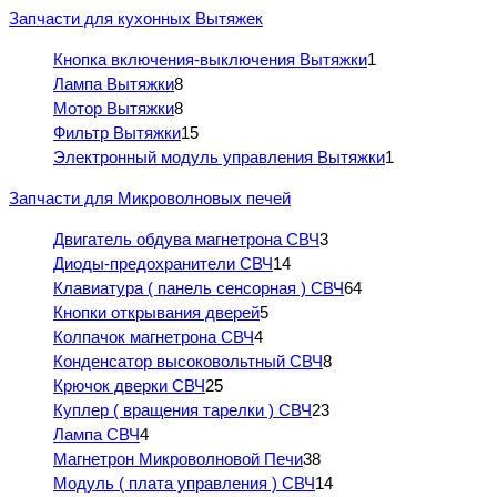
Запчасти для кухонных Вытяжек
Кнопка включения-выключения Вытяжки
1
Лампа Вытяжки
8
Мотор Вытяжки
8
Фильтр Вытяжки
15
Электронный модуль управления Вытяжки
1
Запчасти для Микроволновых печей
Двигатель обдува магнетрона СВЧ
3
Диоды-предохранители СВЧ
14
Клавиатура ( панель сенсорная ) СВЧ
64
Кнопки открывания дверей
5
Колпачок магнетрона СВЧ
4
Конденсатор высоковольтный СВЧ
8
Крючок дверки СВЧ
25
Куплер ( вращения тарелки ) СВЧ
23
Лампа СВЧ
4
Магнетрон Микроволновой Печи
38
Модуль ( плата управления ) СВЧ
14