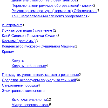
Двигатель ( Мотор ) Тепловентилятора
1
Переключатели режимов обогревателей - кнопки
2
Регулятор температуры ( термостат) Обогревателя
7
Тэн ( нагревательный элемент) обогревателя
2
Инструмент
3
Ионизаторы воды ( смягчение )
2
Клей-Силикон-Герметики-Смазки
3
Клеммы ( разъёмы )
3
Конденсатор пусковой Сушильной Машины
1
Крепеж
Хомуты
Хомуты нейлоновые
4
Прокладки, уплотнители, манжеты резиновые
2
Средства, аксессуары по уходу за техникой
54
Стиральные порошки
4
Электронные компоненты
Выключатель-кнопка
12
Микро-переключатель
5