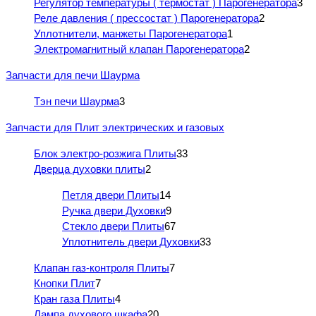
Регулятор температуры ( термостат ) Парогенератора
3
Реле давления ( прессостат ) Парогенератора
2
Уплотнители, манжеты Парогенератора
1
Электромагнитный клапан Парогенератора
2
Запчасти для печи Шаурма
Тэн печи Шаурма
3
Запчасти для Плит электрических и газовых
Блок электро-розжига Плиты
33
Дверца духовки плиты
2
Петля двери Плиты
14
Ручка двери Духовки
9
Стекло двери Плиты
67
Уплотнитель двери Духовки
33
Клапан газ-контроля Плиты
7
Кнопки Плит
7
Кран газа Плиты
4
Лампа духового шкафа
20