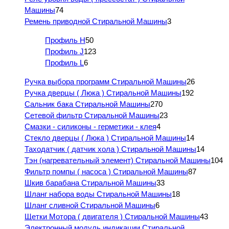
Машины
74
Ремень приводной Стиральной Машины
3
Профиль H
50
Профиль J
123
Профиль L
6
Ручка выбора программ Стиральной Машины
26
Ручка дверцы ( Люка ) Стиральной Машины
192
Сальник бака Стиральной Машины
270
Сетевой фильтр Стиральной Машины
23
Смазки - силиконы - герметики - клея
4
Стекло дверцы ( Люка ) Стиральной Машины
14
Таходатчик ( датчик хола ) Стиральной Машины
14
Тэн (нагревательный элемент) Стиральной Машины
104
Фильтр помпы ( насоса ) Стиральной Машины
87
Шкив барабана Стиральной Машины
33
Шланг набора воды Стиральной Машины
18
Шланг сливной Стиральной Машины
6
Щетки Мотора ( двигателя ) Стиральной Машины
43
Электронный модуль индикации Стиральной