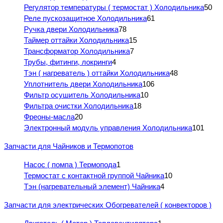
Регулятор температуры ( термостат ) Холодильника
50
Реле пускозащитное Холодильника
61
Ручка двери Холодильника
78
Таймер оттайки Холодильника
15
Трансформатор Холодильника
7
Трубы, фитинги, локринги
4
Тэн ( нагреватель ) оттайки Холодильника
48
Уплотнитель двери Холодильника
106
Фильтр осушитель Холодильника
10
Фильтра очистки Холодильника
18
Фреоны-масла
20
Электронный модуль управления Холодильника
101
Запчасти для Чайников и Термопотов
Насос ( помпа ) Термопода
1
Термостат с контактной группой Чайника
10
Тэн (нагревательный элемент) Чайника
4
Запчасти для электрических Обогревателей ( конвекторов )