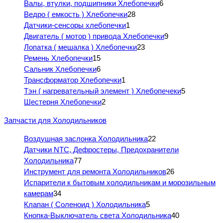
Валы, втулки, подшипники Хлебопечки
6
Ведро ( емкость ) Хлебопечки
28
Датчики-сенсоры хлебопечки
1
Двигатель ( мотор ) привода Хлебопечки
9
Лопатка ( мешалка ) Хлебопечки
23
Ремень Хлебопечки
15
Сальник Хлебопечки
6
Трансформатор Хлебопечки
1
Тэн ( нагревательный элемент ) Хлебопечеки
5
Шестерня Хлебопечки
2
Запчасти для Холодильников
Воздушная заслонка Холодильника
22
Датчики NTC, Дефростеры, Предохранители
Холодильника
77
Инструмент для ремонта Холодильников
26
Испарители к бытовым холодильникам и морозильным
камерам
34
Клапан ( Соленоид ) Холодильника
5
Кнопка-Выключатель света Холодильника
40