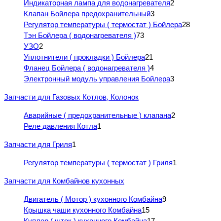
Индикаторная лампа для водонагревателя
2
Клапан Бойлера предохранительный
3
Регулятор температуры ( термостат ) Бойлера
28
Тэн Бойлера ( водонагревателя )
73
УЗО
2
Уплотнители ( прокладки ) Бойлера
21
Фланец Бойлера ( водонагревателя )
4
Электронный модуль управления Бойлера
3
Запчасти для Газовых Котлов, Колонок
Аварийные ( предохранительные ) клапана
2
Реле давления Котла
1
Запчасти для Гриля
1
Регулятор температуры ( термостат ) Гриля
1
Запчасти для Комбайнов кухонных
Двигатель ( Мотор ) кухонного Комбайна
9
Крышка чаши кухонного Комбайна
15
Куплер ( шток ) кухонного Комбайна
17