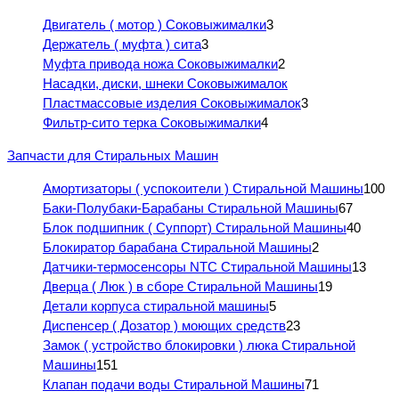
Двигатель ( мотор ) Соковыжималки
3
Держатель ( муфта ) сита
3
Муфта привода ножа Соковыжималки
2
Насадки, диски, шнеки Соковыжималок
Пластмассовые изделия Соковыжималок
3
Фильтр-сито терка Соковыжималки
4
Запчасти для Стиральных Машин
Амортизаторы ( успокоители ) Стиральной Машины
100
Баки-Полубаки-Барабаны Стиральной Машины
67
Блок подшипник ( Суппорт) Стиральной Машины
40
Блокиратор барабана Стиральной Машины
2
Датчики-термосенсоры NTC Стиральной Машины
13
Дверца ( Люк ) в сборе Стиральной Машины
19
Детали корпуса стиральной машины
5
Диспенсер ( Дозатор ) моющих средств
23
Замок ( устройство блокировки ) люка Стиральной
Машины
151
Клапан подачи воды Стиральной Машины
71