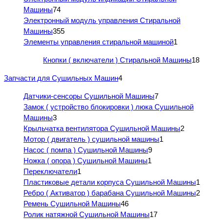
Машины
74
Электронный модуль управления Стиральной
Машины
355
Элементы управления стиральной машиной
1
Кнопки ( включатели ) Стиральной Машины
18
Запчасти для Сушильных Машин
4
Датчики-сенсоры Сушильной Машины
7
Замок ( устройство блокировки ) люка Сушильной
Машины
3
Крыльчатка вентилятора Сушильной Машины
2
Мотор ( двигатель ) сушильной машины
1
Насос ( помпа ) Сушильной Машины
9
Ножка ( опора ) Сушильной Машины
1
Переключатели
1
Пластиковые детали корпуса Сушильной Машины
1
Ребро ( Активатор ) барабана Сушильной Машины
2
Ремень Сушильной Машины
46
Ролик натяжной Сушильной Машины
17