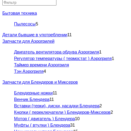
Бытовая техника
Пылесосы
5
Детали бывшие в употреблении
11
Запчасти для Аэрогрилей
Двигатель вентилятора обдува Аэрогриля
1
Регулятор температуры ( термостат ) Аэрогриля
1
Таймер времени Аэрогриля
Тэн Аэрогриля
4
Запчасти для Блендеров и Миксеров
Блендерные ножки
11
Венчик Блендера
11
Вставки (терки), диски, насадки Блендера
2
Кнопки ( переключатели ) Блендеров-Миксеров
2
Мотор ( двигатель ) Блендера
10
Муфты ( втулки ) Блендера
31