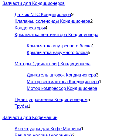
Запчасти для Кондиционеров
Датчик NTC Кондиционера
9
Клапаны, соленоиды Кондиционера
2
Конденсаторы
4
Крыльчатка вентилятора Кондиционера
Крыльчатка внутреннего блока
1
Крыльчатка наружного блока
5
Моторы ( двигатели ) Кондиционера
Двигатель шторок Кондиционера
3
Мотор вентилятора Кондиционера
1
Мотор компрессор Кондиционера
Пульт управления Кондиционером
5
Трубы
1
Запчасти для Кофемашин
Аксессуары для Кофе Машины
1
Бак для молока (молочник)
2