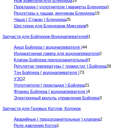
Нож измельчителя Блендера
15
Прокладки ( уплотнители ) манжеты Блендера
1
Редукторы к чашам, венчикам Блендера
19
Чаша ( Стакан ) Блендера
25
Шестерни для Блендоров Миксеров
5
Запчасти для Бойлеров-Водонагревателей
1
Анод Бойлера ( водонагревателя )
44
Индикаторная лампа для водонагревателя
2
Клапан Бойлера предохранительный
3
Регулятор температуры ( термостат ) Бойлера
28
Тэн Бойлера ( водонагревателя )
73
УЗО
2
Уплотнители ( прокладки ) Бойлера
21
Фланец Бойлера ( водонагревателя )
4
Электронный модуль управления Бойлера
3
Запчасти для Газовых Котлов, Колонок
Аварийные ( предохранительные ) клапана
2
Реле давления Котла
1