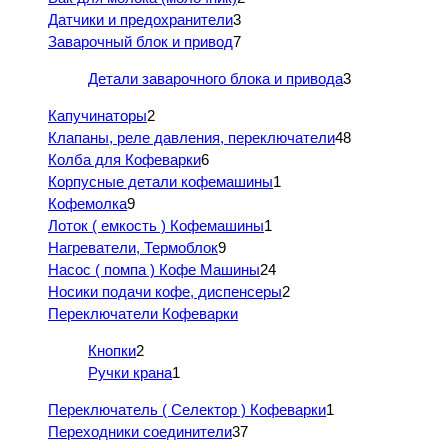
Датчики и предохранители
3
Заварочный блок и привод
7
Детали заварочного блока и привода
3
Капучинаторы
2
Клапаны, реле давления, переключатели
48
Колба для Кофеварки
6
Корпусные детали кофемашины
1
Кофемолка
9
Лоток ( емкость ) Кофемашины
1
Нагреватели, Термоблок
9
Насос ( помпа ) Кофе Машины
24
Носики подачи кофе, диспенсеры
2
Переключатели Кофеварки
Кнопки
2
Ручки крана
1
Переключатель ( Селектор ) Кофеварки
1
Переходники соединители
37