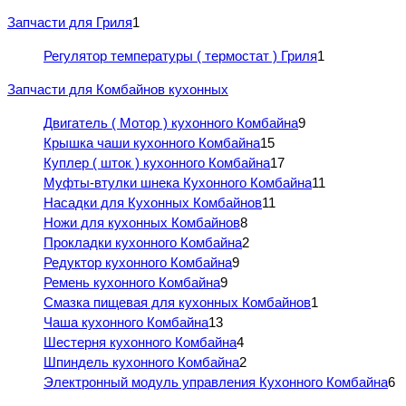
Запчасти для Гриля
1
Регулятор температуры ( термостат ) Гриля
1
Запчасти для Комбайнов кухонных
Двигатель ( Мотор ) кухонного Комбайна
9
Крышка чаши кухонного Комбайна
15
Куплер ( шток ) кухонного Комбайна
17
Муфты-втулки шнека Кухонного Комбайна
11
Насадки для Кухонных Комбайнов
11
Ножи для кухонных Комбайнов
8
Прокладки кухонного Комбайна
2
Редуктор кухонного Комбайна
9
Ремень кухонного Комбайна
9
Смазка пищевая для кухонных Комбайнов
1
Чаша кухонного Комбайна
13
Шестерня кухонного Комбайна
4
Шпиндель кухонного Комбайна
2
Электронный модуль управления Кухонного Комбайна
6