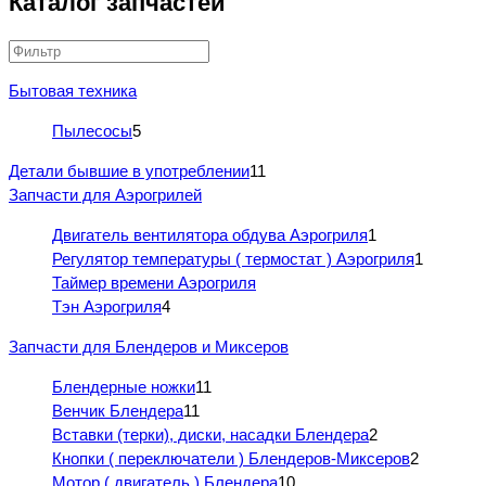
Каталог запчастей
Бытовая техника
Пылесосы
5
Детали бывшие в употреблении
11
Запчасти для Аэрогрилей
Двигатель вентилятора обдува Аэрогриля
1
Регулятор температуры ( термостат ) Аэрогриля
1
Таймер времени Аэрогриля
Тэн Аэрогриля
4
Запчасти для Блендеров и Миксеров
Блендерные ножки
11
Венчик Блендера
11
Вставки (терки), диски, насадки Блендера
2
Кнопки ( переключатели ) Блендеров-Миксеров
2
Мотор ( двигатель ) Блендера
10