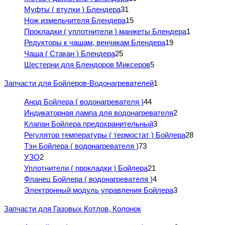
Муфты ( втулки ) Блендера
31
Нож измельчителя Блендера
15
Прокладки ( уплотнители ) манжеты Блендера
1
Редукторы к чашам, венчикам Блендера
19
Чаша ( Стакан ) Блендера
25
Шестерни для Блендоров Миксеров
5
Запчасти для Бойлеров-Водонагревателей
1
Анод Бойлера ( водонагревателя )
44
Индикаторная лампа для водонагревателя
2
Клапан Бойлера предохранительный
3
Регулятор температуры ( термостат ) Бойлера
28
Тэн Бойлера ( водонагревателя )
73
УЗО
2
Уплотнители ( прокладки ) Бойлера
21
Фланец Бойлера ( водонагревателя )
4
Электронный модуль управления Бойлера
3
Запчасти для Газовых Котлов, Колонок