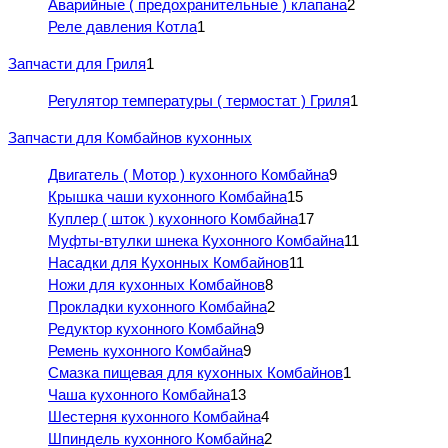
Аварийные ( предохранительные ) клапана
2
Реле давления Котла
1
Запчасти для Гриля
1
Регулятор температуры ( термостат ) Гриля
1
Запчасти для Комбайнов кухонных
Двигатель ( Мотор ) кухонного Комбайна
9
Крышка чаши кухонного Комбайна
15
Куплер ( шток ) кухонного Комбайна
17
Муфты-втулки шнека Кухонного Комбайна
11
Насадки для Кухонных Комбайнов
11
Ножи для кухонных Комбайнов
8
Прокладки кухонного Комбайна
2
Редуктор кухонного Комбайна
9
Ремень кухонного Комбайна
9
Смазка пищевая для кухонных Комбайнов
1
Чаша кухонного Комбайна
13
Шестерня кухонного Комбайна
4
Шпиндель кухонного Комбайна
2