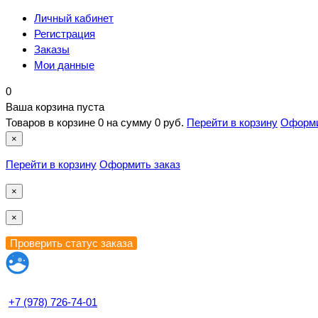
Личный кабинет
Регистрация
Заказы
Мои данные
0
Ваша корзина пуста
Товаров в корзине
0
на сумму
0 руб.
Перейти в корзину
Оформи
×
Перейти в корзину
Оформить заказ
×
×
+7 (978) 726-74-01