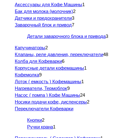
Аксессуары для Кофе Машины
1
Бак для молока (молочник)
2
Датчики и предохранители
3
Заварочный блок и привод
7
Детали заварочного блока и привода
3
Капучинаторы
2
Клапаны, реле давления, переключатели
48
Колба для Кофеварки
6
Корпусные детали кофемашины
1
Кофемолка
9
Лоток ( емкость ) Кофемашины
1
Нагреватели, Термоблок
9
Насос ( помпа ) Кофе Машины
24
Носики подачи кофе, диспенсеры
2
Переключатели Кофеварки
Кнопки
2
Ручки крана
1