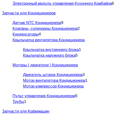
Электронный модуль управления Кухонного Комбайна
6
Запчасти для Кондиционеров
Датчик NTC Кондиционера
9
Клапаны, соленоиды Кондиционера
2
Конденсаторы
4
Крыльчатка вентилятора Кондиционера
Крыльчатка внутреннего блока
1
Крыльчатка наружного блока
5
Моторы ( двигатели ) Кондиционера
Двигатель шторок Кондиционера
3
Мотор вентилятора Кондиционера
1
Мотор компрессор Кондиционера
Пульт управления Кондиционером
5
Трубы
1
Запчасти для Кофемашин