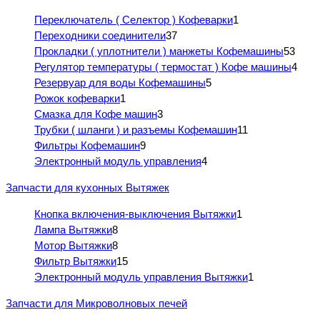
Переключатель ( Селектор ) Кофеварки
1
Переходники соединители
37
Прокладки ( уплотнители ) манжеты Кофемашины
53
Регулятор температуры ( термостат ) Кофе машины
4
Резервуар для воды Кофемашины
5
Рожок кофеварки
1
Смазка для Кофе машин
3
Трубки ( шланги ) и разъемы Кофемашин
11
Фильтры Кофемашин
9
Электронный модуль управления
4
Запчасти для кухонных Вытяжек
Кнопка включения-выключения Вытяжки
1
Лампа Вытяжки
8
Мотор Вытяжки
8
Фильтр Вытяжки
15
Электронный модуль управления Вытяжки
1
Запчасти для Микроволновых печей