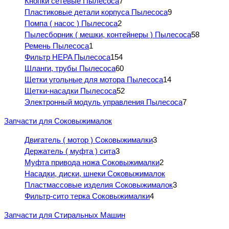
Кнопки сетевые Пылесоса
7
Пластиковые детали корпуса Пылесоса
9
Помпа ( насос ) Пылесоса
2
Пылесборник ( мешки, контейнеры ) Пылесоса
58
Ремень Пылесоса
1
Фильтр HEPA Пылесоса
154
Шланги, трубы Пылесоса
60
Щетки угольные для мотора Пылесоса
14
Щетки-насадки Пылесоса
52
Электронный модуль управления Пылесоса
7
Запчасти для Соковыжималок
Двигатель ( мотор ) Соковыжималки
3
Держатель ( муфта ) сита
3
Муфта привода ножа Соковыжималки
2
Насадки, диски, шнеки Соковыжималок
Пластмассовые изделия Соковыжималок
3
Фильтр-сито терка Соковыжималки
4
Запчасти для Стиральных Машин