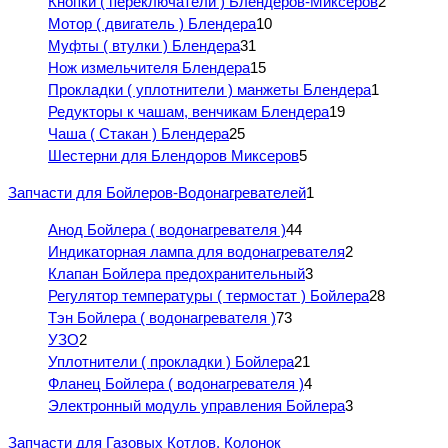
Кнопки ( переключатели ) Блендеров-Миксеров
2
Мотор ( двигатель ) Блендера
10
Муфты ( втулки ) Блендера
31
Нож измельчителя Блендера
15
Прокладки ( уплотнители ) манжеты Блендера
1
Редукторы к чашам, венчикам Блендера
19
Чаша ( Стакан ) Блендера
25
Шестерни для Блендоров Миксеров
5
Запчасти для Бойлеров-Водонагревателей
1
Анод Бойлера ( водонагревателя )
44
Индикаторная лампа для водонагревателя
2
Клапан Бойлера предохранительный
3
Регулятор температуры ( термостат ) Бойлера
28
Тэн Бойлера ( водонагревателя )
73
УЗО
2
Уплотнители ( прокладки ) Бойлера
21
Фланец Бойлера ( водонагревателя )
4
Электронный модуль управления Бойлера
3
Запчасти для Газовых Котлов, Колонок