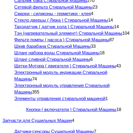
Сальник бака Стиральной Машины
270
Сетевой фильтр Стиральной Машины
23
Смазки - силиконы - герметики - клея
4
Стекло дверцы ( Люка ) Стиральной Машины
14
Таходатчик ( датчик хола ) Стиральной Машины
14
Тэн (нагревательный элемент) Стиральной Машины
104
Фильтр помпы ( насоса ) Стиральной Машины
87
Шкив барабана Стиральной Машины
33
Шланг набора воды Стиральной Машины
18
Шланг сливной Стиральной Машины
6
Щетки Мотора ( двигателя ) Стиральной Машины
43
Электронный модуль индикации Стиральной
Машины
74
Электронный модуль управления Стиральной
Машины
355
Элементы управления стиральной машиной
1
Кнопки ( включатели ) Стиральной Машины
18
Запчасти для Сушильных Машин
4
Датчики-сенсоры Сушильной Машины
7