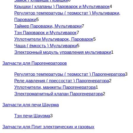
Крышки ( клапаны ) Пароварок и Мультиварок
4
Регулятор температуры ( термостат ) Мультиварки,
Пароварки
5
Таймер Пароварки, Мультиварки
7
Тэн Пароварок и Мультиварок
7
Уплотнители Мультиварок, Пароварок
5
Чаша ( ёмкость ) Мультиварки
5
Электронный модуль управления мультиварки
1
Запчасти для Парогенераторов
Регулятор температуры ( термостат ) Парогенератора
3
Реле давления ( прессостат ) Парогенератора
2
Уплотнители, манжеты Парогенератора
1
Электромагнитный клапан Парогенератора
2
Запчасти для печи Шаурма
Тэн печи Шаурма
3
Запчасти для Плит электрических и газовых