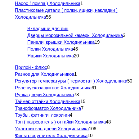
Насос ( помпа ) Холодильника
1
Пластиковые детали ( полки, ящики, накладки )
Холодильника
56
Вкладыши для яиц
Дверцы морозильной камеры Холодильника
3
Панели, крышки Холодильника
19
Полки Холодильника
46
Ящики Холодильника
20
Припой - флюс
8
Разное для Холодильников
1
Регулятор температуры ( термостат ) Холодильника
50
Реле пускозащитное Холодильника
61
Ручка двери Холодильника
78
Таймер оттайки Холодильника
15
Трансформатор Холодильника
7
Трубы, фитинги, локринги
4
Тэн ( нагреватель ) оттайки Холодильника
48
Уплотнитель двери Холодильника
106
Фильтр осушитель Холодильника
10