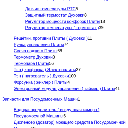
Датчик температуры PTC
5
Защитный термостат Духовки
8
Регулятор мощности конфорок Плиты
18
Регулятор температуры ( термостат )
39
Решётки, противни Плиты ( Духовки )
11
Ручка управления Плиты
74
Свеча поджига Плиты
68
Термометр Духовки
3
Термопара Плиты
56
Тэн ( конфорка ) Электроплиты
37
Тэн ( нагреватель ) Духовки
100
Форсунка ( жиклер ) Плиты
4
Электронный модуль управления ( таймер ) Плиты
41
Запчасти для Посудомоечных Машин
1
Водораспределитель ( воздушная камера )
Посудомоечной Машины
6
Диспенсер (дозатор) моющего средства Посудомоечной