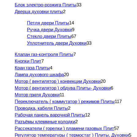
Блок электро-розжига Плиты
33
Дверца духовки плиты
2
Петля двери Плиты
14
Ручка двери Духовки
9
Стекло двери Плиты
67
Уплотнитель двери Духовки
33
Клапан газ-контроля Плиты
7
Кнопки Плит
7
Кран газа Плиты
4
Лампа духового шкафа
20
Мотор ( вентилятор ) конвекции Духовки
20
Мотор ( вентилятор ) обдува Плиты- Духовки
6
Мотор гриля Духовки
11
Переключатель ( коммутатор ) режимов Плиты
117
Проводка, кабеля Плиты
2
Рабочая панель варочной Плиты
12
Разъёмы клеммные колодки
2
Рассекатели ( горелки ) пламени газовых Плит
57
Регулятор температуры ( термостат ) Плиты, Духовки
5