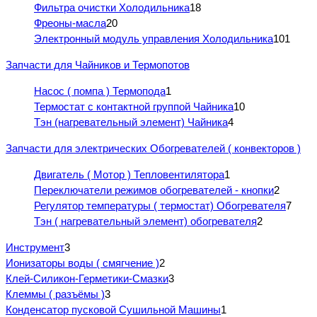
Фильтра очистки Холодильника
18
Фреоны-масла
20
Электронный модуль управления Холодильника
101
Запчасти для Чайников и Термопотов
Насос ( помпа ) Термопода
1
Термостат с контактной группой Чайника
10
Тэн (нагревательный элемент) Чайника
4
Запчасти для электрических Обогревателей ( конвекторов )
Двигатель ( Мотор ) Тепловентилятора
1
Переключатели режимов обогревателей - кнопки
2
Регулятор температуры ( термостат) Обогревателя
7
Тэн ( нагревательный элемент) обогревателя
2
Инструмент
3
Ионизаторы воды ( смягчение )
2
Клей-Силикон-Герметики-Смазки
3
Клеммы ( разъёмы )
3
Конденсатор пусковой Сушильной Машины
1