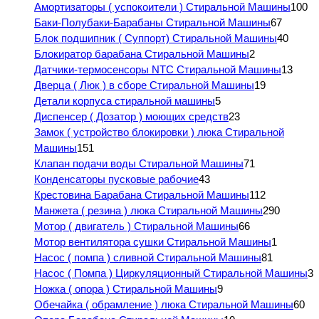
Амортизаторы ( успокоители ) Стиральной Машины
100
Баки-Полубаки-Барабаны Стиральной Машины
67
Блок подшипник ( Суппорт) Стиральной Машины
40
Блокиратор барабана Стиральной Машины
2
Датчики-термосенсоры NTC Стиральной Машины
13
Дверца ( Люк ) в сборе Стиральной Машины
19
Детали корпуса стиральной машины
5
Диспенсер ( Дозатор ) моющих средств
23
Замок ( устройство блокировки ) люка Стиральной
Машины
151
Клапан подачи воды Стиральной Машины
71
Конденсаторы пусковые рабочие
43
Крестовина Барабана Стиральной Машины
112
Манжета ( резина ) люка Стиральной Машины
290
Мотор ( двигатель ) Стиральной Машины
66
Мотор вентилятора сушки Стиральной Машины
1
Насос ( помпа ) сливной Стиральной Машины
81
Насос ( Помпа ) Циркуляционный Стиральной Машины
3
Ножка ( опора ) Стиральной Машины
9
Обечайка ( обрамление ) люка Стиральной Машины
60