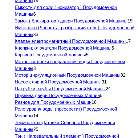
Машины
19
Емкость для соли ( ионизатор ) Посудомоечной
Машины
6
Замок ( блокиратор ) двери Посудомоечной Машины
19
Импеллер (Лопасть - разбрызгиватель) Посудомоечной
Машины
33
Клапан электромагнитный Посудомоечной Машины
17
Кнопки-включатели Посудомоечной Машины
5
Корзина Посудомоечной машины
5
Мотор заслонки направления воды Посудомоечной
Машины
3
Мотор циркуляционный Посудомоечной Машины
92
Насос сливной Посудомоечной Машины
31
Патрубки, трубы Посудомоечной Машины
24
Пружина двери Посудомоечных Машин
6
Разное для Посудомоечных Машин
16
Реле уровня воды (прессостат) Посудомоечной
Машины
14
Термостаты-Датчики-Сенсоры Посудомоечной
Машины
25
Тэн ( Нагревательный элемент ) Посудомоечной