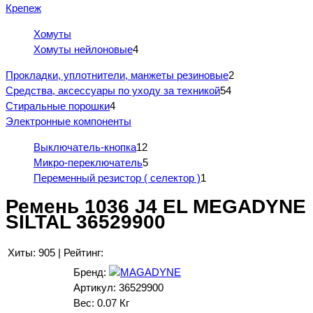
Крепеж
Хомуты
Хомуты нейлоновые
4
Прокладки, уплотнители, манжеты резиновые
2
Средства, аксессуары по уходу за техникой
54
Стиральные порошки
4
Электронные компоненты
Выключатель-кнопка
12
Микро-переключатель
5
Переменный резистор ( селектор )
1
Ремень 1036 J4 EL MEGADYNE
SILTAL 36529900
Хиты:
905
|
Рейтинг:
Бренд:
Артикул:
36529900
Вес:
0.07 Кг