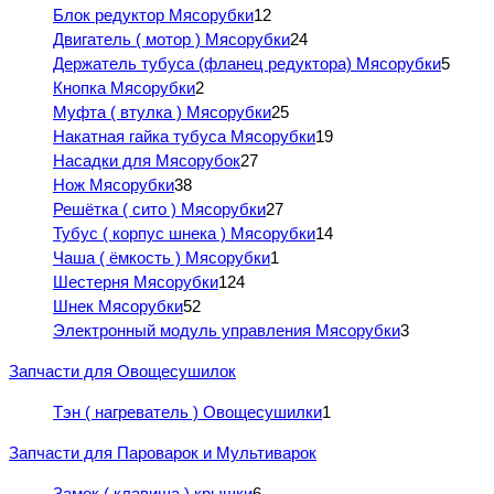
Блок редуктор Мясорубки
12
Двигатель ( мотор ) Мясорубки
24
Держатель тубуса (фланец редуктора) Мясорубки
5
Кнопка Мясорубки
2
Муфта ( втулка ) Мясорубки
25
Накатная гайка тубуса Мясорубки
19
Насадки для Мясорубок
27
Нож Мясорубки
38
Решётка ( сито ) Мясорубки
27
Тубус ( корпус шнека ) Мясорубки
14
Чаша ( ёмкость ) Мясорубки
1
Шестерня Мясорубки
124
Шнек Мясорубки
52
Электронный модуль управления Мясорубки
3
Запчасти для Овощесушилок
Тэн ( нагреватель ) Овощесушилки
1
Запчасти для Пароварок и Мультиварок
Замок ( клавиша ) крышки
6