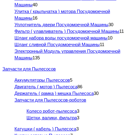
Машины
40
Улитка ( крыльчатка ) мотора Посудомоечной
Машины
16
Уплотнитель двери Посудомоечной Машины
30
Фильтр ( улавливатель ) Посудомоечной Машины
11
Шланг набора воды посудомоечной машины
10
Шланг сливной Посудомоечной Машины
11
Электронный Модуль управления Посудомоечной
Машины
135
Запчасти для Пылесосов
Аккумуляторы Пылесосов
5
Двигатель ( мотор ) Пылесоса
86
Держатель ( рамка ) мешка Пылесоса
30
Запчасти для Пылесосов-роботов
Колесо робот-пылесоса
3
Щетки, валики, фильтра
3
Катушки ( кабель ) Пылесоса
3