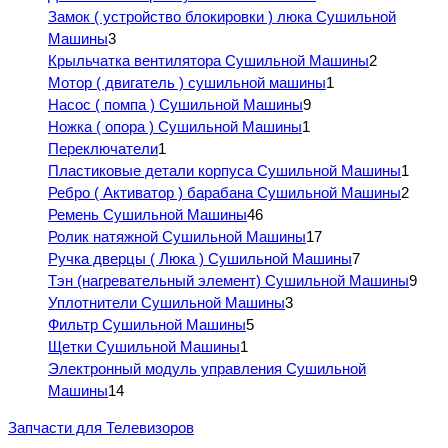
Замок ( устройство блокировки ) люка Сушильной
Машины
3
Крыльчатка вентилятора Сушильной Машины
2
Мотор ( двигатель ) сушильной машины
1
Насос ( помпа ) Сушильной Машины
9
Ножка ( опора ) Сушильной Машины
1
Переключатели
1
Пластиковые детали корпуса Сушильной Машины
1
Ребро ( Активатор ) барабана Сушильной Машины
2
Ремень Сушильной Машины
46
Ролик натяжной Сушильной Машины
17
Ручка дверцы ( Люка ) Сушильной Машины
7
Тэн (нагревательный элемент) Сушильной Машины
9
Уплотнители Сушильной Машины
3
Фильтр Сушильной Машины
5
Щетки Сушильной Машины
1
Электронный модуль управления Сушильной
Машины
14
Запчасти для Телевизоров