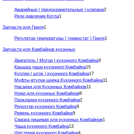
Аварийные ( предохранительные ) клапана
2
Реле давления Котла
1
Запчасти для Гриля
1
Регулятор температуры ( термостат ) Гриля
1
Запчасти для Комбайнов кухонных
Двигатель ( Мотор ) кухонного Комбайна
9
Крышка чаши кухонного Комбайна
15
Куплер ( шток ) кухонного Комбайна
17
Муфты-втулки шнека Кухонного Комбайна
11
Насадки для Кухонных Комбайнов
11
Ножи для кухонных Комбайнов
8
Прокладки кухонного Комбайна
2
Редуктор кухонного Комбайна
9
Ремень кухонного Комбайна
9
Смазка пищевая для кухонных Комбайнов
1
Чаша кухонного Комбайна
13
Шестерня кухонного Комбайна
4