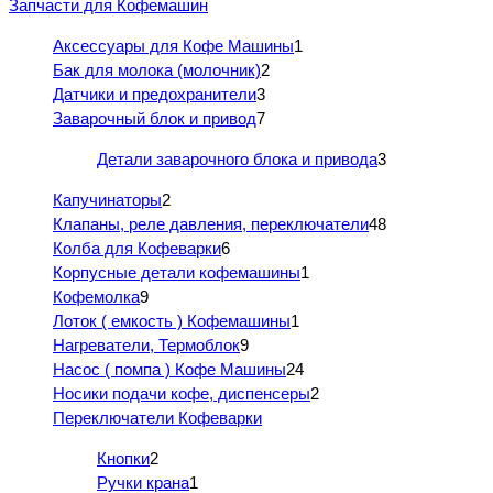
Запчасти для Кофемашин
Аксессуары для Кофе Машины
1
Бак для молока (молочник)
2
Датчики и предохранители
3
Заварочный блок и привод
7
Детали заварочного блока и привода
3
Капучинаторы
2
Клапаны, реле давления, переключатели
48
Колба для Кофеварки
6
Корпусные детали кофемашины
1
Кофемолка
9
Лоток ( емкость ) Кофемашины
1
Нагреватели, Термоблок
9
Насос ( помпа ) Кофе Машины
24
Носики подачи кофе, диспенсеры
2
Переключатели Кофеварки
Кнопки
2
Ручки крана
1