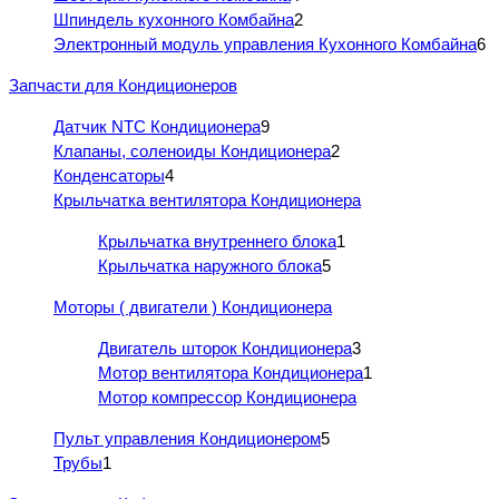
Шпиндель кухонного Комбайна
2
Электронный модуль управления Кухонного Комбайна
6
Запчасти для Кондиционеров
Датчик NTC Кондиционера
9
Клапаны, соленоиды Кондиционера
2
Конденсаторы
4
Крыльчатка вентилятора Кондиционера
Крыльчатка внутреннего блока
1
Крыльчатка наружного блока
5
Моторы ( двигатели ) Кондиционера
Двигатель шторок Кондиционера
3
Мотор вентилятора Кондиционера
1
Мотор компрессор Кондиционера
Пульт управления Кондиционером
5
Трубы
1