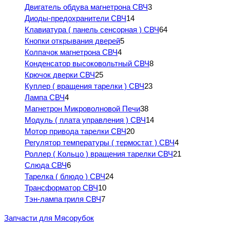
Двигатель обдува магнетрона СВЧ
3
Диоды-предохранители СВЧ
14
Клавиатура ( панель сенсорная ) СВЧ
64
Кнопки открывания дверей
5
Колпачок магнетрона СВЧ
4
Конденсатор высоковольтный СВЧ
8
Крючок дверки СВЧ
25
Куплер ( вращения тарелки ) СВЧ
23
Лампа СВЧ
4
Магнетрон Микроволновой Печи
38
Модуль ( плата управления ) СВЧ
14
Мотор привода тарелки СВЧ
20
Регулятор температуры ( термостат ) СВЧ
4
Роллер ( Кольцо ) вращения тарелки СВЧ
21
Слюда СВЧ
6
Тарелка ( блюдо ) СВЧ
24
Трансформатор СВЧ
10
Тэн-лампа гриля СВЧ
7
Запчасти для Мясорубок