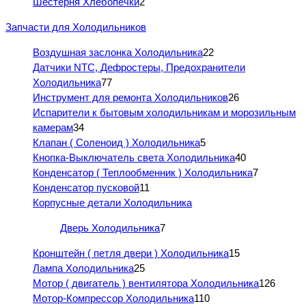
Шестерня Хлебопечки
2
Запчасти для Холодильников
Воздушная заслонка Холодильника
22
Датчики NTC, Дефростеры, Предохранители
Холодильника
77
Инструмент для ремонта Холодильников
26
Испарители к бытовым холодильникам и морозильным
камерам
34
Клапан ( Соленоид ) Холодильника
5
Кнопка-Выключатель света Холодильника
40
Конденсатор ( Теплообменник ) Холодильника
7
Конденсатор пусковой
11
Корпусные детали Холодильника
Дверь Холодильника
7
Кронштейн ( петля двери ) Холодильника
15
Лампа Холодильника
25
Мотор ( двигатель ) вентилятора Холодильника
126
Мотор-Компрессор Холодильника
110