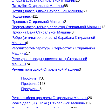
Опора Барабана Стиральной Машины
10
Патрубок Стиральной Машины
88
Петля ( навес ) люка Стиральной Машины
59
Подшипники
111
Проводка Стиральной Машины
2
Программатор-таймер-селектор Стиральной Машины
12
Пружина Бака Стиральной Машины
9
Ребро (активатор, лопасть) барабана Стиральной
Машины
61
Регулятор температуры ( термостат ) Стиральной
Машины
17
Реле уровня воды ( прессостат ) Стиральной
Машины
74
Ремень приводной Стиральной Машины
3
Профиль H
50
Профиль J
123
Профиль L
6
Ручка выбора программ Стиральной Машины
26
Ручка дверцы ( Люка ) Стиральной Машины
192