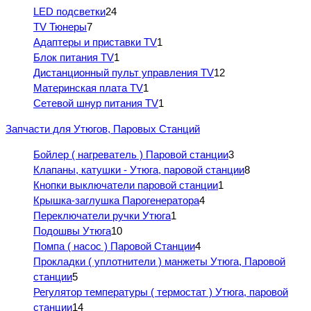
LED подсветки
24
TV Тюнеры
7
Адаптеры и приставки TV
1
Блок питания TV
1
Дистанционный пульт управления TV
12
Материнская плата TV
1
Сетевой шнур питания TV
1
Запчасти для Утюгов, Паровых Станций
Бойлер ( нагреватель ) Паровой станции
3
Клапаны, катушки - Утюга, паровой станции
8
Кнопки выключатели паровой станции
1
Крышка-заглушка Парогенератора
4
Переключатели ручки Утюга
1
Подошвы Утюга
10
Помпа ( насос ) Паровой Станции
4
Прокладки ( уплотнители ) манжеты Утюга, Паровой
станции
5
Регулятор температуры ( термостат ) Утюга, паровой
станции
14