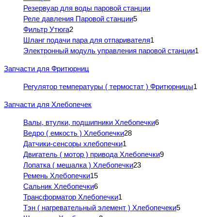
Резервуар для воды паровой станции
Реле давления Паровой станции
5
Фильтр Утюга
2
Шланг подачи пара для отпаривателя
1
Электронный модуль управления паровой станции
1
Запчасти для Фритюрниц
Регулятор температуры ( термостат ) Фритюрницы
1
Запчасти для Хлебопечек
Валы, втулки, подшипники Хлебопечки
6
Ведро ( емкость ) Хлебопечки
28
Датчики-сенсоры хлебопечки
1
Двигатель ( мотор ) привода Хлебопечки
9
Лопатка ( мешалка ) Хлебопечки
23
Ремень Хлебопечки
15
Сальник Хлебопечки
6
Трансформатор Хлебопечки
1
Тэн ( нагревательный элемент ) Хлебопечеки
5