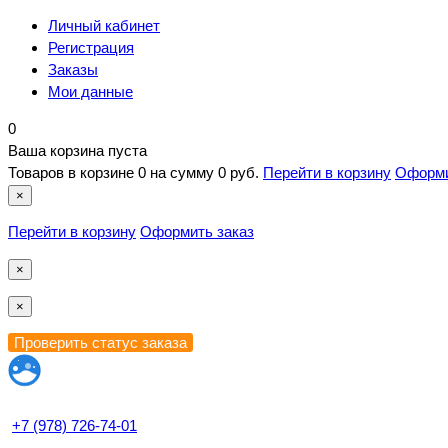
Личный кабинет
Регистрация
Заказы
Мои данные
0
Ваша корзина пуста
Товаров в корзине
0
на сумму
0 руб.
Перейти в корзину
Оформи
×
Перейти в корзину
Оформить заказ
×
×
+7 (978) 726-74-01