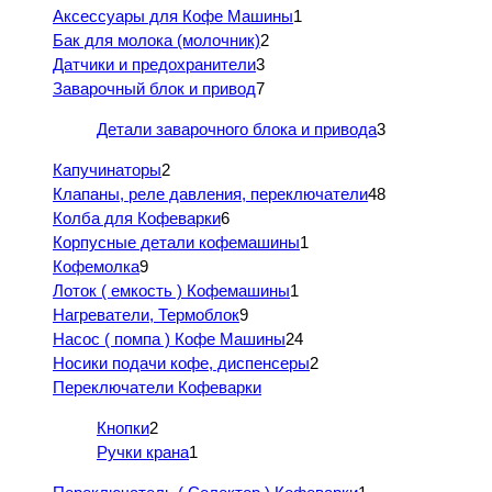
Аксессуары для Кофе Машины
1
Бак для молока (молочник)
2
Датчики и предохранители
3
Заварочный блок и привод
7
Детали заварочного блока и привода
3
Капучинаторы
2
Клапаны, реле давления, переключатели
48
Колба для Кофеварки
6
Корпусные детали кофемашины
1
Кофемолка
9
Лоток ( емкость ) Кофемашины
1
Нагреватели, Термоблок
9
Насос ( помпа ) Кофе Машины
24
Носики подачи кофе, диспенсеры
2
Переключатели Кофеварки
Кнопки
2
Ручки крана
1