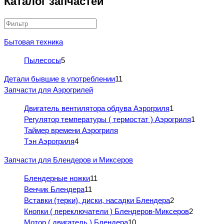
Каталог запчастей
Бытовая техника
Пылесосы
5
Детали бывшие в употреблении
11
Запчасти для Аэрогрилей
Двигатель вентилятора обдува Аэрогриля
1
Регулятор температуры ( термостат ) Аэрогриля
1
Таймер времени Аэрогриля
Тэн Аэрогриля
4
Запчасти для Блендеров и Миксеров
Блендерные ножки
11
Венчик Блендера
11
Вставки (терки), диски, насадки Блендера
2
Кнопки ( переключатели ) Блендеров-Миксеров
2
Мотор ( двигатель ) Блендера
10