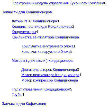
Электронный модуль управления Кухонного Комбайна
6
Запчасти для Кондиционеров
Датчик NTC Кондиционера
9
Клапаны, соленоиды Кондиционера
2
Конденсаторы
4
Крыльчатка вентилятора Кондиционера
Крыльчатка внутреннего блока
1
Крыльчатка наружного блока
5
Моторы ( двигатели ) Кондиционера
Двигатель шторок Кондиционера
3
Мотор вентилятора Кондиционера
1
Мотор компрессор Кондиционера
Пульт управления Кондиционером
5
Трубы
1
Запчасти для Кофемашин