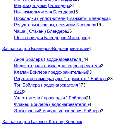
Муфты ( втулки ) Блендера
31
Нож измельчителя Блендера
15
Прокладки ( уплотнители ) манжеты Блендера
1
Редукторы к чашам, венчикам Блендера
19
Чаша ( Стакан ) Блендера
25
Шестерни для Блендоров Миксеров
5
Запчасти для Бойлеров-Водонагревателей
1
Анод Бойлера ( водонагревателя )
44
Индикаторная лампа для водонагревателя
2
Клапан Бойлера предохранительный
3
Регулятор температуры ( термостат ) Бойлера
28
Тэн Бойлера ( водонагревателя )
73
УЗО
2
Уплотнители ( прокладки ) Бойлера
21
Фланец Бойлера ( водонагревателя )
4
Электронный модуль управления Бойлера
3
Запчасти для Газовых Котлов, Колонок