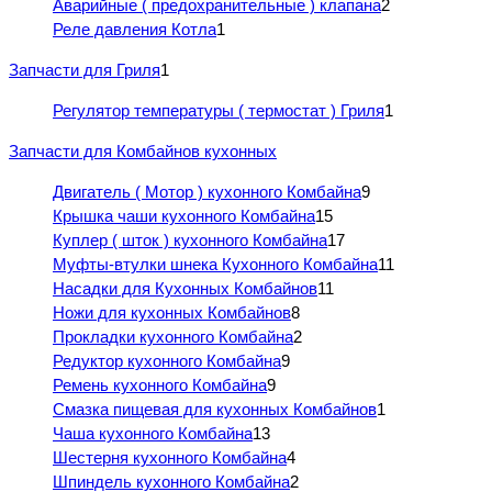
Аварийные ( предохранительные ) клапана
2
Реле давления Котла
1
Запчасти для Гриля
1
Регулятор температуры ( термостат ) Гриля
1
Запчасти для Комбайнов кухонных
Двигатель ( Мотор ) кухонного Комбайна
9
Крышка чаши кухонного Комбайна
15
Куплер ( шток ) кухонного Комбайна
17
Муфты-втулки шнека Кухонного Комбайна
11
Насадки для Кухонных Комбайнов
11
Ножи для кухонных Комбайнов
8
Прокладки кухонного Комбайна
2
Редуктор кухонного Комбайна
9
Ремень кухонного Комбайна
9
Смазка пищевая для кухонных Комбайнов
1
Чаша кухонного Комбайна
13
Шестерня кухонного Комбайна
4
Шпиндель кухонного Комбайна
2