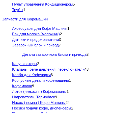
Пульт управления Кондиционером
5
Трубы
1
Запчасти для Кофемашин
Аксессуары для Кофе Машины
1
Бак для молока (молочник)
2
Датчики и предохранители
3
Заварочный блок и привод
7
Детали заварочного блока и привода
3
Капучинаторы
2
Клапаны, реле давления, переключатели
48
Колба для Кофеварки
6
Корпусные детали кофемашины
1
Кофемолка
9
Лоток ( емкость ) Кофемашины
1
Нагреватели, Термоблок
9
Насос ( помпа ) Кофе Машины
24
Носики подачи кофе, диспенсеры
2