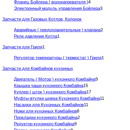
Фланец Бойлера ( водонагревателя )
4
Электронный модуль управления Бойлера
3
Запчасти для Газовых Котлов, Колонок
Аварийные ( предохранительные ) клапана
2
Реле давления Котла
1
Запчасти для Гриля
1
Регулятор температуры ( термостат ) Гриля
1
Запчасти для Комбайнов кухонных
Двигатель ( Мотор ) кухонного Комбайна
9
Крышка чаши кухонного Комбайна
15
Куплер ( шток ) кухонного Комбайна
17
Муфты-втулки шнека Кухонного Комбайна
11
Насадки для Кухонных Комбайнов
11
Ножи для кухонных Комбайнов
8
Прокладки кухонного Комбайна
2
Редуктор кухонного Комбайна
9