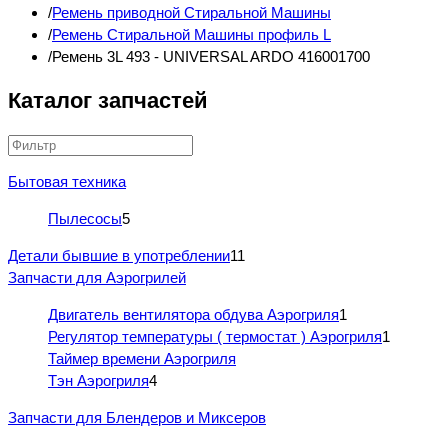
Ремень приводной Стиральной Машины
Ремень Стиральной Машины профиль L
Ремень 3L 493 - UNIVERSAL ARDO 416001700
Каталог запчастей
Бытовая техника
Пылесосы
5
Детали бывшие в употреблении
11
Запчасти для Аэрогрилей
Двигатель вентилятора обдува Аэрогриля
1
Регулятор температуры ( термостат ) Аэрогриля
1
Таймер времени Аэрогриля
Тэн Аэрогриля
4
Запчасти для Блендеров и Миксеров