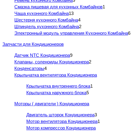
Ремень кухонного Комбайна
9
Смазка пищевая для кухонных Комбайнов
1
Чаша кухонного Комбайна
13
Шестерня кухонного Комбайна
4
Шпиндель кухонного Комбайна
2
Электронный модуль управления Кухонного Комбайна
6
Запчасти для Кондиционеров
Датчик NTC Кондиционера
9
Клапаны, соленоиды Кондиционера
2
Конденсаторы
4
Крыльчатка вентилятора Кондиционера
Крыльчатка внутреннего блока
1
Крыльчатка наружного блока
5
Моторы ( двигатели ) Кондиционера
Двигатель шторок Кондиционера
3
Мотор вентилятора Кондиционера
1
Мотор компрессор Кондиционера