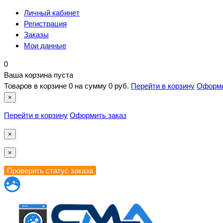
Личный кабинет
Регистрация
Заказы
Мои данные
0
Ваша корзина пуста
Товаров в корзине
0
на сумму
0 руб.
Перейти в корзину
Оформи
×
Перейти в корзину
Оформить заказ
×
×