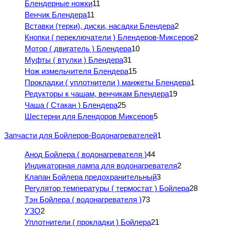
Блендерные ножки
11
Венчик Блендера
11
Вставки (терки), диски, насадки Блендера
2
Кнопки ( переключатели ) Блендеров-Миксеров
2
Мотор ( двигатель ) Блендера
10
Муфты ( втулки ) Блендера
31
Нож измельчителя Блендера
15
Прокладки ( уплотнители ) манжеты Блендера
1
Редукторы к чашам, венчикам Блендера
19
Чаша ( Стакан ) Блендера
25
Шестерни для Блендоров Миксеров
5
Запчасти для Бойлеров-Водонагревателей
1
Анод Бойлера ( водонагревателя )
44
Индикаторная лампа для водонагревателя
2
Клапан Бойлера предохранительный
3
Регулятор температуры ( термостат ) Бойлера
28
Тэн Бойлера ( водонагревателя )
73
УЗО
2
Уплотнители ( прокладки ) Бойлера
21