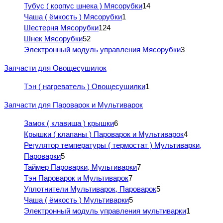
Тубус ( корпус шнека ) Мясорубки
14
Чаша ( ёмкость ) Мясорубки
1
Шестерня Мясорубки
124
Шнек Мясорубки
52
Электронный модуль управления Мясорубки
3
Запчасти для Овощесушилок
Тэн ( нагреватель ) Овощесушилки
1
Запчасти для Пароварок и Мультиварок
Замок ( клавиша ) крышки
6
Крышки ( клапаны ) Пароварок и Мультиварок
4
Регулятор температуры ( термостат ) Мультиварки,
Пароварки
5
Таймер Пароварки, Мультиварки
7
Тэн Пароварок и Мультиварок
7
Уплотнители Мультиварок, Пароварок
5
Чаша ( ёмкость ) Мультиварки
5
Электронный модуль управления мультиварки
1