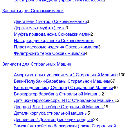
Запчасти для Соковыжималок
Двигатель ( мотор ) Соковыжималки
3
Держатель ( муфта ) сита
3
Муфта привода ножа Соковыжималки
2
Насадки, диски, шнеки Соковыжималок
Пластмассовые изделия Соковыжималок
3
Фильтр-сито терка Соковыжималки
4
Запчасти для Стиральных Машин
Амортизаторы ( успокоители ) Стиральной Машины
100
Баки-Полубаки-Барабаны Стиральной Машины
67
Блок подшипник ( Суппорт) Стиральной Машины
40
Блокиратор барабана Стиральной Машины
2
Датчики-термосенсоры NTC Стиральной Машины
13
Дверца ( Люк ) в сборе Стиральной Машины
19
Детали корпуса стиральной машины
5
Диспенсер ( Дозатор ) моющих средств
23
Замок ( устройство блокировки ) люка Стиральной