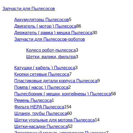
Запчасти для Пылесосов
Аккумуляторы Пылесосов
5
Двигатель ( мотор ) Пылесоса
86
Держатель ( рамка ) мешка Пылесоса
30
Запчасти для Пылесосов-роботов
Колесо робот-пылесоса
3
Щетки, валики, фильтра
3
Катушки ( кабель ) Пылесоса
3
Кнопки сетевые Пылесоса
7
Пластиковые детали корпуса Пылесоса
9
Помпа ( насос ) Пылесоса
2
Пылесборник ( мешки, контейнеры ) Пылесоса
58
Ремень Пылесоса
1
Фильтр HEPA Пылесоса
154
Шланги, трубы Пылесоса
60
Щетки угольные для мотора Пылесоса
14
Щетки-насадки Пылесоса
52
Электронный модуль управления Пылесоса
7