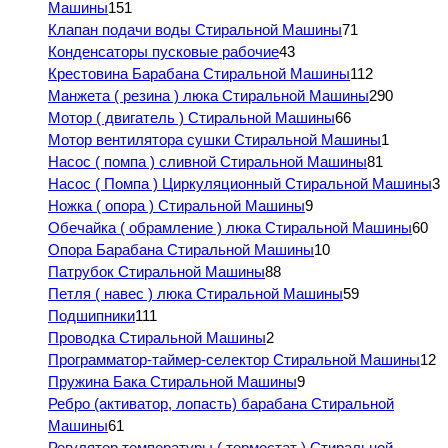
Машины
151
Клапан подачи воды Стиральной Машины
71
Конденсаторы пусковые рабочие
43
Крестовина Барабана Стиральной Машины
112
Манжета ( резина ) люка Стиральной Машины
290
Мотор ( двигатель ) Стиральной Машины
66
Мотор вентилятора сушки Стиральной Машины
1
Насос ( помпа ) сливной Стиральной Машины
81
Насос ( Помпа ) Циркуляционный Стиральной Машины
3
Ножка ( опора ) Стиральной Машины
9
Обечайка ( обрамление ) люка Стиральной Машины
60
Опора Барабана Стиральной Машины
10
Патрубок Стиральной Машины
88
Петля ( навес ) люка Стиральной Машины
59
Подшипники
111
Проводка Стиральной Машины
2
Программатор-таймер-селектор Стиральной Машины
12
Пружина Бака Стиральной Машины
9
Ребро (активатор, лопасть) барабана Стиральной
Машины
61
Регулятор температуры ( термостат ) Стиральной