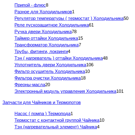
Припой - флюс
8
Разное для Холодильников
1
Регулятор температуры ( термостат ) Холодильника
50
Реле пускозащитное Холодильника
61
Ручка двери Холодильника
78
Таймер оттайки Холодильника
15
Трансформатор Холодильника
7
Трубы, фитинги, локринги
4
Тэн ( нагреватель ) оттайки Холодильника
48
Уплотнитель двери Холодильника
106
Фильтр осушитель Холодильника
10
Фильтра очистки Холодильника
18
Фреоны-масла
20
Электронный модуль управления Холодильника
101
Запчасти для Чайников и Термопотов
Насос ( помпа ) Термопода
1
Термостат с контактной группой Чайника
10
Тэн (нагревательный элемент) Чайника
4