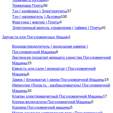
Термопара Плиты
56
Тэн ( конфорка ) Электроплиты
37
Тэн ( нагреватель ) Духовки
100
Форсунка ( жиклер ) Плиты
4
Электронный модуль управления ( таймер ) Плиты
41
Запчасти для Посудомоечных Машин
1
Водораспределитель ( воздушная камера )
Посудомоечной Машины
6
Диспенсер (дозатор) моющего средства Посудомоечной
Машины
19
Емкость для соли ( ионизатор ) Посудомоечной
Машины
6
Замок ( блокиратор ) двери Посудомоечной Машины
19
Импеллер (Лопасть - разбрызгиватель) Посудомоечной
Машины
33
Клапан электромагнитный Посудомоечной Машины
17
Кнопки-включатели Посудомоечной Машины
5
Корзина Посудомоечной машины
5
Мотор заслонки направления воды Посудомоечной