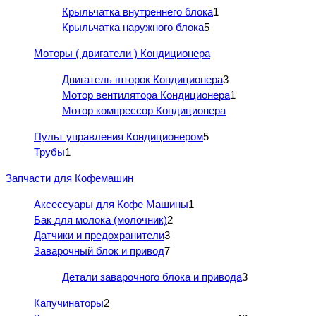
Крыльчатка внутреннего блока
1
Крыльчатка наружного блока
5
Моторы ( двигатели ) Кондиционера
Двигатель шторок Кондиционера
3
Мотор вентилятора Кондиционера
1
Мотор компрессор Кондиционера
Пульт управления Кондиционером
5
Трубы
1
Запчасти для Кофемашин
Аксессуары для Кофе Машины
1
Бак для молока (молочник)
2
Датчики и предохранители
3
Заварочный блок и привод
7
Детали заварочного блока и привода
3
Капучинаторы
2