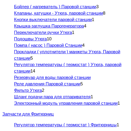
Бойлер ( нагреватель ) Паровой станции
3
Клапаны, катушки - Утюга, паровой станции
8
Кнопки выключатели паровой станции
1
Крышка-заглушка Парогенератора
4
Переключатели ручки Утюга
1
Подошвы Утюга
10
Помпа ( насос ) Паровой Станции
4
Прокладки ( уплотнители ) манжеты Утюга, Паровой
станции
5
Регулятор температуры ( термостат ) Утюга, паровой
станции
14
Резервуар для воды паровой станции
Реле давления Паровой станции
5
Фильтр Утюга
2
Шланг подачи пара для отпаривателя
1
Электронный модуль управления паровой станции
1
Запчасти для Фритюрниц
Регулятор температуры ( термостат ) Фритюрницы
1