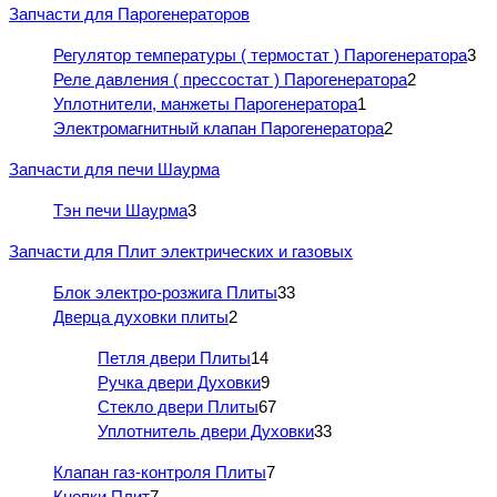
Запчасти для Парогенераторов
Регулятор температуры ( термостат ) Парогенератора
3
Реле давления ( прессостат ) Парогенератора
2
Уплотнители, манжеты Парогенератора
1
Электромагнитный клапан Парогенератора
2
Запчасти для печи Шаурма
Тэн печи Шаурма
3
Запчасти для Плит электрических и газовых
Блок электро-розжига Плиты
33
Дверца духовки плиты
2
Петля двери Плиты
14
Ручка двери Духовки
9
Стекло двери Плиты
67
Уплотнитель двери Духовки
33
Клапан газ-контроля Плиты
7
Кнопки Плит
7