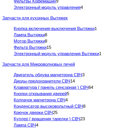
Фильтры Кофемашин
9
Электронный модуль управления
4
Запчасти для кухонных Вытяжек
Кнопка включения-выключения Вытяжки
1
Лампа Вытяжки
8
Мотор Вытяжки
8
Фильтр Вытяжки
15
Электронный модуль управления Вытяжки
1
Запчасти для Микроволновых печей
Двигатель обдува магнетрона СВЧ
3
Диоды-предохранители СВЧ
14
Клавиатура ( панель сенсорная ) СВЧ
64
Кнопки открывания дверей
5
Колпачок магнетрона СВЧ
4
Конденсатор высоковольтный СВЧ
8
Крючок дверки СВЧ
25
Куплер ( вращения тарелки ) СВЧ
23
Лампа СВЧ
4