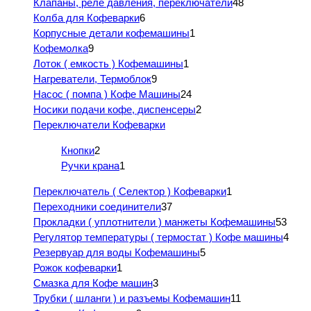
Клапаны, реле давления, переключатели
48
Колба для Кофеварки
6
Корпусные детали кофемашины
1
Кофемолка
9
Лоток ( емкость ) Кофемашины
1
Нагреватели, Термоблок
9
Насос ( помпа ) Кофе Машины
24
Носики подачи кофе, диспенсеры
2
Переключатели Кофеварки
Кнопки
2
Ручки крана
1
Переключатель ( Селектор ) Кофеварки
1
Переходники соединители
37
Прокладки ( уплотнители ) манжеты Кофемашины
53
Регулятор температуры ( термостат ) Кофе машины
4
Резервуар для воды Кофемашины
5
Рожок кофеварки
1
Смазка для Кофе машин
3
Трубки ( шланги ) и разъемы Кофемашин
11