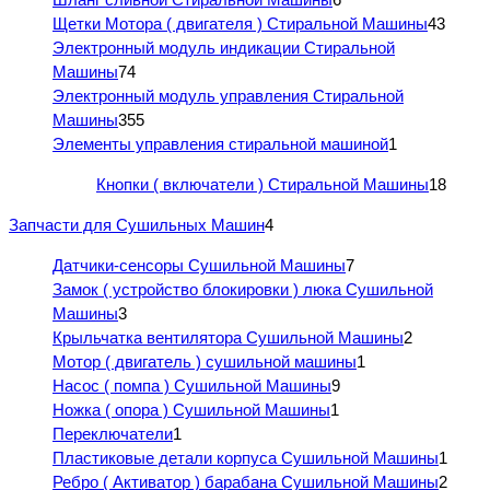
Щетки Мотора ( двигателя ) Стиральной Машины
43
Электронный модуль индикации Стиральной
Машины
74
Электронный модуль управления Стиральной
Машины
355
Элементы управления стиральной машиной
1
Кнопки ( включатели ) Стиральной Машины
18
Запчасти для Сушильных Машин
4
Датчики-сенсоры Сушильной Машины
7
Замок ( устройство блокировки ) люка Сушильной
Машины
3
Крыльчатка вентилятора Сушильной Машины
2
Мотор ( двигатель ) сушильной машины
1
Насос ( помпа ) Сушильной Машины
9
Ножка ( опора ) Сушильной Машины
1
Переключатели
1
Пластиковые детали корпуса Сушильной Машины
1
Ребро ( Активатор ) барабана Сушильной Машины
2