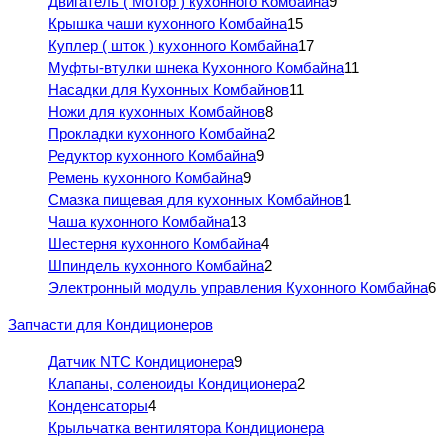
Двигатель ( Мотор ) кухонного Комбайна
9
Крышка чаши кухонного Комбайна
15
Куплер ( шток ) кухонного Комбайна
17
Муфты-втулки шнека Кухонного Комбайна
11
Насадки для Кухонных Комбайнов
11
Ножи для кухонных Комбайнов
8
Прокладки кухонного Комбайна
2
Редуктор кухонного Комбайна
9
Ремень кухонного Комбайна
9
Смазка пищевая для кухонных Комбайнов
1
Чаша кухонного Комбайна
13
Шестерня кухонного Комбайна
4
Шпиндель кухонного Комбайна
2
Электронный модуль управления Кухонного Комбайна
6
Запчасти для Кондиционеров
Датчик NTC Кондиционера
9
Клапаны, соленоиды Кондиционера
2
Конденсаторы
4
Крыльчатка вентилятора Кондиционера