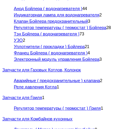
Анод Бойлера ( водонагревателя )
44
Индикаторная лампа для водонагревателя
2
Клапан Бойлера предохранительный
3
Регулятор температуры ( термостат ) Бойлера
28
Тэн Бойлера ( водонагревателя )
73
УЗО
2
Уплотнители ( прокладки ) Бойлера
21
Фланец Бойлера ( водонагревателя )
4
Электронный модуль управления Бойлера
3
Запчасти для Газовых Котлов, Колонок
Аварийные ( предохранительные ) клапана
2
Реле давления Котла
1
Запчасти для Гриля
1
Регулятор температуры ( термостат ) Гриля
1
Запчасти для Комбайнов кухонных