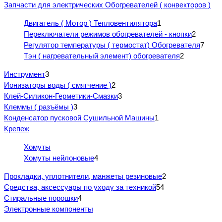
Запчасти для электрических Обогревателей ( конвекторов )
Двигатель ( Мотор ) Тепловентилятора
1
Переключатели режимов обогревателей - кнопки
2
Регулятор температуры ( термостат) Обогревателя
7
Тэн ( нагревательный элемент) обогревателя
2
Инструмент
3
Ионизаторы воды ( смягчение )
2
Клей-Силикон-Герметики-Смазки
3
Клеммы ( разъёмы )
3
Конденсатор пусковой Сушильной Машины
1
Крепеж
Хомуты
Хомуты нейлоновые
4
Прокладки, уплотнители, манжеты резиновые
2
Средства, аксессуары по уходу за техникой
54
Стиральные порошки
4
Электронные компоненты