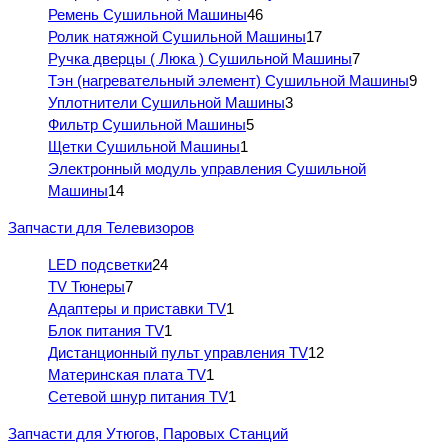
Ремень Сушильной Машины
46
Ролик натяжной Сушильной Машины
17
Ручка дверцы ( Люка ) Сушильной Машины
7
Тэн (нагревательный элемент) Сушильной Машины
9
Уплотнители Сушильной Машины
3
Фильтр Сушильной Машины
5
Щетки Сушильной Машины
1
Электронный модуль управления Сушильной
Машины
14
Запчасти для Телевизоров
LED подсветки
24
TV Тюнеры
7
Адаптеры и приставки TV
1
Блок питания TV
1
Дистанционный пульт управления TV
12
Материнская плата TV
1
Сетевой шнур питания TV
1
Запчасти для Утюгов, Паровых Станций