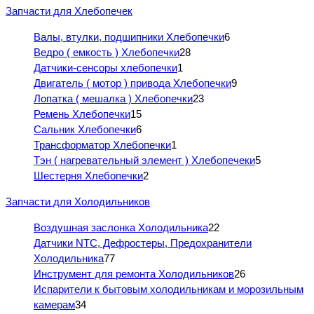
Запчасти для Хлебопечек
Валы, втулки, подшипники Хлебопечки
6
Ведро ( емкость ) Хлебопечки
28
Датчики-сенсоры хлебопечки
1
Двигатель ( мотор ) привода Хлебопечки
9
Лопатка ( мешалка ) Хлебопечки
23
Ремень Хлебопечки
15
Сальник Хлебопечки
6
Трансформатор Хлебопечки
1
Тэн ( нагревательный элемент ) Хлебопечеки
5
Шестерня Хлебопечки
2
Запчасти для Холодильников
Воздушная заслонка Холодильника
22
Датчики NTC, Дефростеры, Предохранители
Холодильника
77
Инструмент для ремонта Холодильников
26
Испарители к бытовым холодильникам и морозильным
камерам
34