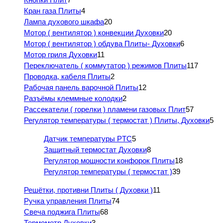
Кран газа Плиты
4
Лампа духового шкафа
20
Мотор ( вентилятор ) конвекции Духовки
20
Мотор ( вентилятор ) обдува Плиты- Духовки
6
Мотор гриля Духовки
11
Переключатель ( коммутатор ) режимов Плиты
117
Проводка, кабеля Плиты
2
Рабочая панель варочной Плиты
12
Разъёмы клеммные колодки
2
Рассекатели ( горелки ) пламени газовых Плит
57
Регулятор температуры ( термостат ) Плиты, Духовки
5
Датчик температуры PTC
5
Защитный термостат Духовки
8
Регулятор мощности конфорок Плиты
18
Регулятор температуры ( термостат )
39
Решётки, противни Плиты ( Духовки )
11
Ручка управления Плиты
74
Свеча поджига Плиты
68
Термометр Духовки
3