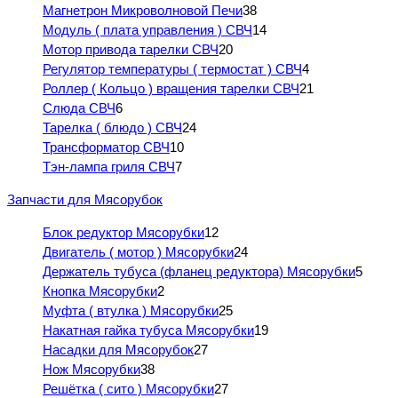
Магнетрон Микроволновой Печи
38
Модуль ( плата управления ) СВЧ
14
Мотор привода тарелки СВЧ
20
Регулятор температуры ( термостат ) СВЧ
4
Роллер ( Кольцо ) вращения тарелки СВЧ
21
Слюда СВЧ
6
Тарелка ( блюдо ) СВЧ
24
Трансформатор СВЧ
10
Тэн-лампа гриля СВЧ
7
Запчасти для Мясорубок
Блок редуктор Мясорубки
12
Двигатель ( мотор ) Мясорубки
24
Держатель тубуса (фланец редуктора) Мясорубки
5
Кнопка Мясорубки
2
Муфта ( втулка ) Мясорубки
25
Накатная гайка тубуса Мясорубки
19
Насадки для Мясорубок
27
Нож Мясорубки
38
Решётка ( сито ) Мясорубки
27