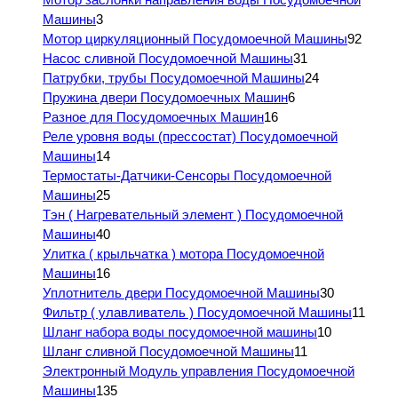
Машины
3
Мотор циркуляционный Посудомоечной Машины
92
Насос сливной Посудомоечной Машины
31
Патрубки, трубы Посудомоечной Машины
24
Пружина двери Посудомоечных Машин
6
Разное для Посудомоечных Машин
16
Реле уровня воды (прессостат) Посудомоечной
Машины
14
Термостаты-Датчики-Сенсоры Посудомоечной
Машины
25
Тэн ( Нагревательный элемент ) Посудомоечной
Машины
40
Улитка ( крыльчатка ) мотора Посудомоечной
Машины
16
Уплотнитель двери Посудомоечной Машины
30
Фильтр ( улавливатель ) Посудомоечной Машины
11
Шланг набора воды посудомоечной машины
10
Шланг сливной Посудомоечной Машины
11
Электронный Модуль управления Посудомоечной
Машины
135