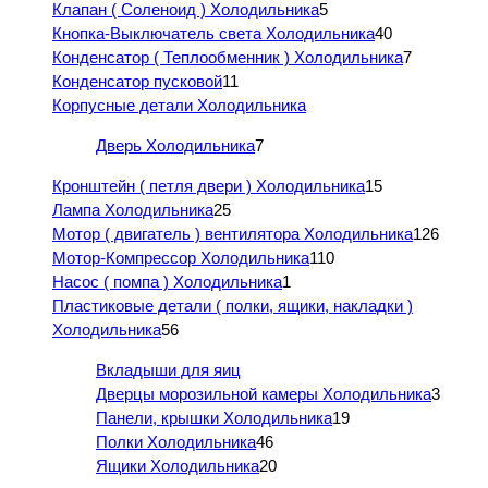
Клапан ( Соленоид ) Холодильника
5
Кнопка-Выключатель света Холодильника
40
Конденсатор ( Теплообменник ) Холодильника
7
Конденсатор пусковой
11
Корпусные детали Холодильника
Дверь Холодильника
7
Кронштейн ( петля двери ) Холодильника
15
Лампа Холодильника
25
Мотор ( двигатель ) вентилятора Холодильника
126
Мотор-Компрессор Холодильника
110
Насос ( помпа ) Холодильника
1
Пластиковые детали ( полки, ящики, накладки )
Холодильника
56
Вкладыши для яиц
Дверцы морозильной камеры Холодильника
3
Панели, крышки Холодильника
19
Полки Холодильника
46
Ящики Холодильника
20