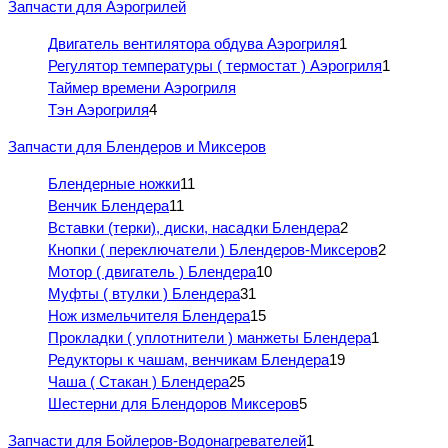
Запчасти для Аэрогрилей
Двигатель вентилятора обдува Аэрогриля
1
Регулятор температуры ( термостат ) Аэрогриля
1
Таймер времени Аэрогриля
Тэн Аэрогриля
4
Запчасти для Блендеров и Миксеров
Блендерные ножки
11
Венчик Блендера
11
Вставки (терки), диски, насадки Блендера
2
Кнопки ( переключатели ) Блендеров-Миксеров
2
Мотор ( двигатель ) Блендера
10
Муфты ( втулки ) Блендера
31
Нож измельчителя Блендера
15
Прокладки ( уплотнители ) манжеты Блендера
1
Редукторы к чашам, венчикам Блендера
19
Чаша ( Стакан ) Блендера
25
Шестерни для Блендоров Миксеров
5
Запчасти для Бойлеров-Водонагревателей
1