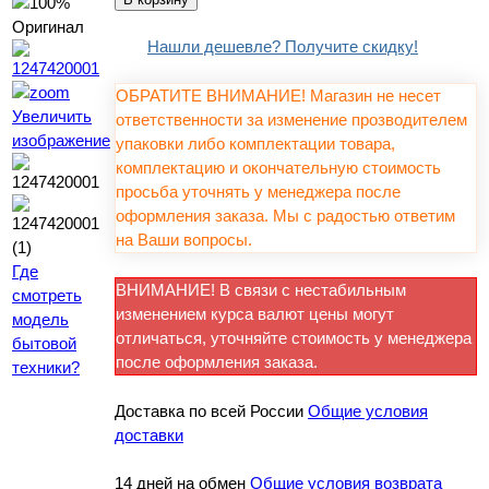
Нашли дешевле? Получите скидку!
ОБРАТИТЕ ВНИМАНИЕ! Магазин не несет
Увеличить
ответственности за изменение прозводителем
изображение
упаковки либо комплектации товара,
комплектацию и окончательную стоимость
просьба уточнять у менеджера после
оформления заказа. Мы с радостью ответим
на Ваши вопросы.
Где
ВНИМАНИЕ! В связи с нестабильным
смотреть
изменением курса валют цены могут
модель
отличаться, уточняйте стоимость у менеджера
бытовой
после оформления заказа.
техники?
Доставка по всей России
Общие условия
доставки
14 дней на обмен
Общие условия возврата