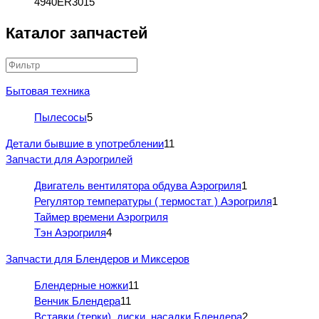
4940ER3015
Каталог запчастей
Бытовая техника
Пылесосы
5
Детали бывшие в употреблении
11
Запчасти для Аэрогрилей
Двигатель вентилятора обдува Аэрогриля
1
Регулятор температуры ( термостат ) Аэрогриля
1
Таймер времени Аэрогриля
Тэн Аэрогриля
4
Запчасти для Блендеров и Миксеров
Блендерные ножки
11
Венчик Блендера
11
Вставки (терки), диски, насадки Блендера
2