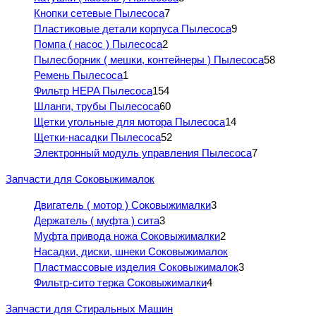
Кнопки сетевые Пылесоса
7
Пластиковые детали корпуса Пылесоса
9
Помпа ( насос ) Пылесоса
2
Пылесборник ( мешки, контейнеры ) Пылесоса
58
Ремень Пылесоса
1
Фильтр HEPA Пылесоса
154
Шланги, трубы Пылесоса
60
Щетки угольные для мотора Пылесоса
14
Щетки-насадки Пылесоса
52
Электронный модуль управления Пылесоса
7
Запчасти для Соковыжималок
Двигатель ( мотор ) Соковыжималки
3
Держатель ( муфта ) сита
3
Муфта привода ножа Соковыжималки
2
Насадки, диски, шнеки Соковыжималок
Пластмассовые изделия Соковыжималок
3
Фильтр-сито терка Соковыжималки
4
Запчасти для Стиральных Машин