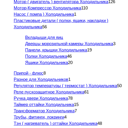
Мотор ( двигатель ) вентилятора Холодильника
126
Мотор-Компрессор Холодильника
110
Насос ( помпа ) Холодильника
1
Пластиковые детали ( полки, ящики, накладки )
Холодильника
56
Вкладыши для яиц
Дверцы морозильной камеры Холодильника
3
Панели, крышки Холодильника
19
Полки Холодильника
46
Ящики Холодильника
20
Припой - флюс
8
Разное для Холодильников
1
Регулятор температуры ( термостат ) Холодильника
50
Реле пускозащитное Холодильника
61
Ручка двери Холодильника
78
Таймер оттайки Холодильника
15
Трансформатор Холодильника
7
Трубы, фитинги, локринги
4
Тэн ( нагреватель ) оттайки Холодильника
48