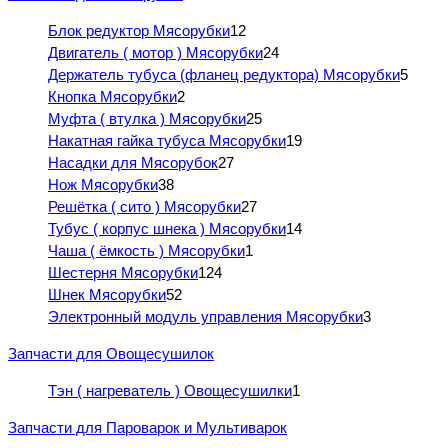
Блок редуктор Мясорубки
12
Двигатель ( мотор ) Мясорубки
24
Держатель тубуса (фланец редуктора) Мясорубки
5
Кнопка Мясорубки
2
Муфта ( втулка ) Мясорубки
25
Накатная гайка тубуса Мясорубки
19
Насадки для Мясорубок
27
Нож Мясорубки
38
Решётка ( сито ) Мясорубки
27
Тубус ( корпус шнека ) Мясорубки
14
Чаша ( ёмкость ) Мясорубки
1
Шестерня Мясорубки
124
Шнек Мясорубки
52
Электронный модуль управления Мясорубки
3
Запчасти для Овощесушилок
Тэн ( нагреватель ) Овощесушилки
1
Запчасти для Пароварок и Мультиварок