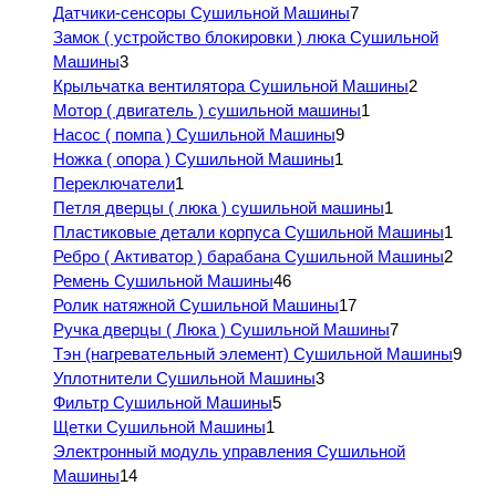
Датчики-сенсоры Сушильной Машины
7
Замок ( устройство блокировки ) люка Сушильной
Машины
3
Крыльчатка вентилятора Сушильной Машины
2
Мотор ( двигатель ) сушильной машины
1
Насос ( помпа ) Сушильной Машины
9
Ножка ( опора ) Сушильной Машины
1
Переключатели
1
Петля дверцы ( люка ) сушильной машины
1
Пластиковые детали корпуса Сушильной Машины
1
Ребро ( Активатор ) барабана Сушильной Машины
2
Ремень Сушильной Машины
46
Ролик натяжной Сушильной Машины
17
Ручка дверцы ( Люка ) Сушильной Машины
7
Тэн (нагревательный элемент) Сушильной Машины
9
Уплотнители Сушильной Машины
3
Фильтр Сушильной Машины
5
Щетки Сушильной Машины
1
Электронный модуль управления Сушильной
Машины
14