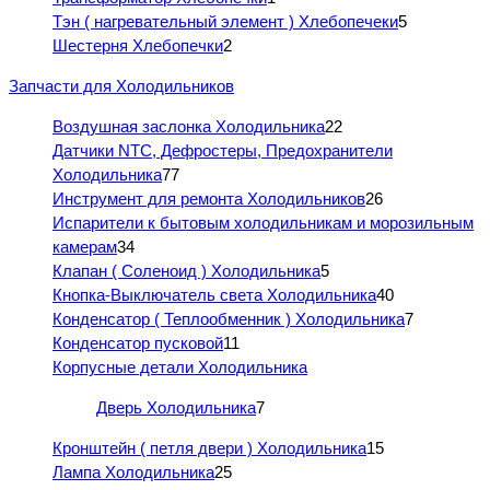
Тэн ( нагревательный элемент ) Хлебопечеки
5
Шестерня Хлебопечки
2
Запчасти для Холодильников
Воздушная заслонка Холодильника
22
Датчики NTC, Дефростеры, Предохранители
Холодильника
77
Инструмент для ремонта Холодильников
26
Испарители к бытовым холодильникам и морозильным
камерам
34
Клапан ( Соленоид ) Холодильника
5
Кнопка-Выключатель света Холодильника
40
Конденсатор ( Теплообменник ) Холодильника
7
Конденсатор пусковой
11
Корпусные детали Холодильника
Дверь Холодильника
7
Кронштейн ( петля двери ) Холодильника
15
Лампа Холодильника
25