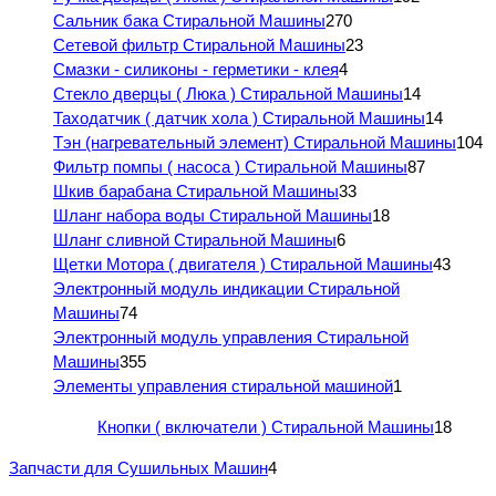
Сальник бака Стиральной Машины
270
Сетевой фильтр Стиральной Машины
23
Смазки - силиконы - герметики - клея
4
Стекло дверцы ( Люка ) Стиральной Машины
14
Таходатчик ( датчик хола ) Стиральной Машины
14
Тэн (нагревательный элемент) Стиральной Машины
104
Фильтр помпы ( насоса ) Стиральной Машины
87
Шкив барабана Стиральной Машины
33
Шланг набора воды Стиральной Машины
18
Шланг сливной Стиральной Машины
6
Щетки Мотора ( двигателя ) Стиральной Машины
43
Электронный модуль индикации Стиральной
Машины
74
Электронный модуль управления Стиральной
Машины
355
Элементы управления стиральной машиной
1
Кнопки ( включатели ) Стиральной Машины
18
Запчасти для Сушильных Машин
4