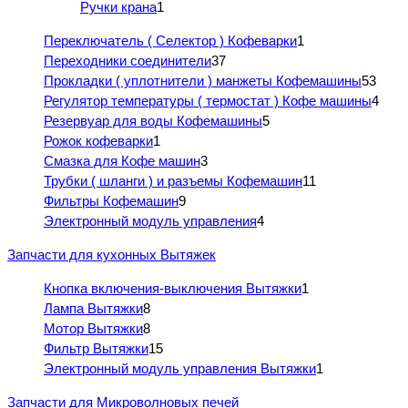
Ручки крана
1
Переключатель ( Селектор ) Кофеварки
1
Переходники соединители
37
Прокладки ( уплотнители ) манжеты Кофемашины
53
Регулятор температуры ( термостат ) Кофе машины
4
Резервуар для воды Кофемашины
5
Рожок кофеварки
1
Смазка для Кофе машин
3
Трубки ( шланги ) и разъемы Кофемашин
11
Фильтры Кофемашин
9
Электронный модуль управления
4
Запчасти для кухонных Вытяжек
Кнопка включения-выключения Вытяжки
1
Лампа Вытяжки
8
Мотор Вытяжки
8
Фильтр Вытяжки
15
Электронный модуль управления Вытяжки
1
Запчасти для Микроволновых печей