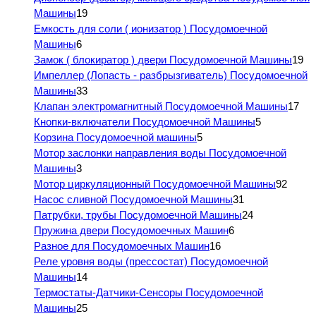
Машины
19
Емкость для соли ( ионизатор ) Посудомоечной
Машины
6
Замок ( блокиратор ) двери Посудомоечной Машины
19
Импеллер (Лопасть - разбрызгиватель) Посудомоечной
Машины
33
Клапан электромагнитный Посудомоечной Машины
17
Кнопки-включатели Посудомоечной Машины
5
Корзина Посудомоечной машины
5
Мотор заслонки направления воды Посудомоечной
Машины
3
Мотор циркуляционный Посудомоечной Машины
92
Насос сливной Посудомоечной Машины
31
Патрубки, трубы Посудомоечной Машины
24
Пружина двери Посудомоечных Машин
6
Разное для Посудомоечных Машин
16
Реле уровня воды (прессостат) Посудомоечной
Машины
14
Термостаты-Датчики-Сенсоры Посудомоечной
Машины
25