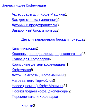
Запчасти для Кофемашин
Аксессуары для Кофе Машины
1
Бак для молока (молочник)
2
Датчики и предохранители
3
Заварочный блок и привод
7
Детали заварочного блока и привода
3
Капучинаторы
2
Клапаны, реле давления, переключатели
48
Колба для Кофеварки
6
Корпусные детали кофемашины
1
Кофемолка
9
Лоток ( емкость ) Кофемашины
1
Нагреватели, Термоблок
9
Насос ( помпа ) Кофе Машины
24
Носики подачи кофе, диспенсеры
2
Переключатели Кофеварки
Кнопки
2