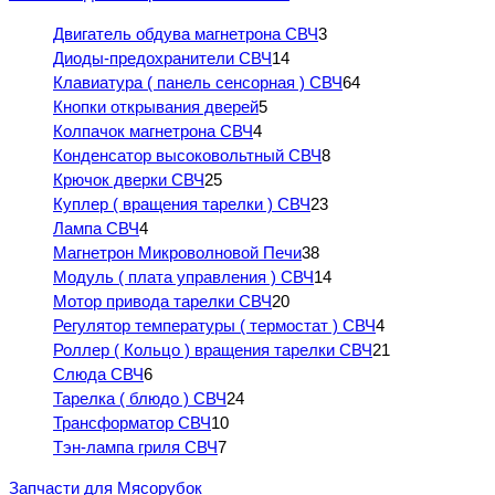
Двигатель обдува магнетрона СВЧ
3
Диоды-предохранители СВЧ
14
Клавиатура ( панель сенсорная ) СВЧ
64
Кнопки открывания дверей
5
Колпачок магнетрона СВЧ
4
Конденсатор высоковольтный СВЧ
8
Крючок дверки СВЧ
25
Куплер ( вращения тарелки ) СВЧ
23
Лампа СВЧ
4
Магнетрон Микроволновой Печи
38
Модуль ( плата управления ) СВЧ
14
Мотор привода тарелки СВЧ
20
Регулятор температуры ( термостат ) СВЧ
4
Роллер ( Кольцо ) вращения тарелки СВЧ
21
Слюда СВЧ
6
Тарелка ( блюдо ) СВЧ
24
Трансформатор СВЧ
10
Тэн-лампа гриля СВЧ
7
Запчасти для Мясорубок