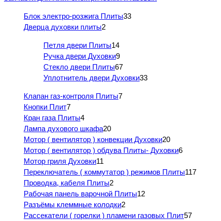
Блок электро-розжига Плиты
33
Дверца духовки плиты
2
Петля двери Плиты
14
Ручка двери Духовки
9
Стекло двери Плиты
67
Уплотнитель двери Духовки
33
Клапан газ-контроля Плиты
7
Кнопки Плит
7
Кран газа Плиты
4
Лампа духового шкафа
20
Мотор ( вентилятор ) конвекции Духовки
20
Мотор ( вентилятор ) обдува Плиты- Духовки
6
Мотор гриля Духовки
11
Переключатель ( коммутатор ) режимов Плиты
117
Проводка, кабеля Плиты
2
Рабочая панель варочной Плиты
12
Разъёмы клеммные колодки
2
Рассекатели ( горелки ) пламени газовых Плит
57