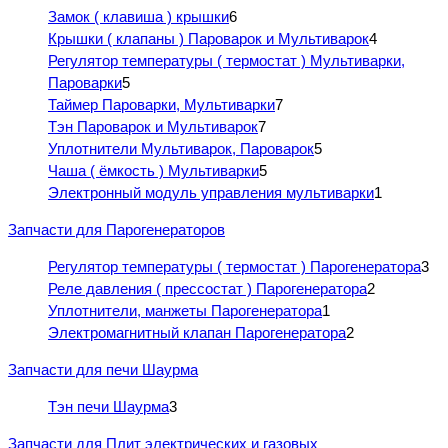
Замок ( клавиша ) крышки
6
Крышки ( клапаны ) Пароварок и Мультиварок
4
Регулятор температуры ( термостат ) Мультиварки,
Пароварки
5
Таймер Пароварки, Мультиварки
7
Тэн Пароварок и Мультиварок
7
Уплотнители Мультиварок, Пароварок
5
Чаша ( ёмкость ) Мультиварки
5
Электронный модуль управления мультиварки
1
Запчасти для Парогенераторов
Регулятор температуры ( термостат ) Парогенератора
3
Реле давления ( прессостат ) Парогенератора
2
Уплотнители, манжеты Парогенератора
1
Электромагнитный клапан Парогенератора
2
Запчасти для печи Шаурма
Тэн печи Шаурма
3
Запчасти для Плит электрических и газовых