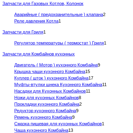
Запчасти для Газовых Котлов, Колонок
Аварийные ( предохранительные ) клапана
2
Реле давления Котла
1
Запчасти для Гриля
1
Регулятор температуры ( термостат ) Гриля
1
Запчасти для Комбайнов кухонных
Двигатель ( Мотор ) кухонного Комбайна
9
Крышка чаши кухонного Комбайна
15
Куплер ( шток ) кухонного Комбайна
17
Муфты-втулки шнека Кухонного Комбайна
11
Насадки для Кухонных Комбайнов
11
Ножи для кухонных Комбайнов
8
Прокладки кухонного Комбайна
2
Редуктор кухонного Комбайна
9
Ремень кухонного Комбайна
9
Смазка пищевая для кухонных Комбайнов
1
Чаша кухонного Комбайна
13