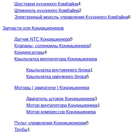
Шестерня кухонного Комбайна
4
Шпиндель кухонного Комбайна
2
Электронный модуль управления Кухонного Комбайна
6
Запчасти для Кондиционеров
Датчик NTC Кондиционера
9
Клапаны, соленоиды Кондиционера
2
Конденсаторы
4
Крыльчатка вентилятора Кондиционера
Крыльчатка внутреннего блока
1
Крыльчатка наружного блока
5
Моторы ( двигатели ) Кондиционера
Двигатель шторок Кондиционера
3
Мотор вентилятора Кондиционера
1
Мотор компрессор Кондиционера
Пульт управления Кондиционером
5
Трубы
1