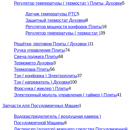
Регулятор температуры ( термостат ) Плиты, Духовки
5
Датчик температуры PTC
5
Защитный термостат Духовки
8
Регулятор мощности конфорок Плиты
18
Регулятор температуры ( термостат )
39
Решётки, противни Плиты ( Духовки )
11
Ручка управления Плиты
74
Свеча поджига Плиты
68
Термометр Духовки
3
Термопара Плиты
56
Тэн ( конфорка ) Электроплиты
37
Тэн ( нагреватель ) Духовки
100
Форсунка ( жиклер ) Плиты
4
Электронный модуль управления ( таймер ) Плиты
41
Запчасти для Посудомоечных Машин
1
Водораспределитель ( воздушная камера )
Посудомоечной Машины
6
Диспенсер (дозатор) моющего средства Посудомоечной