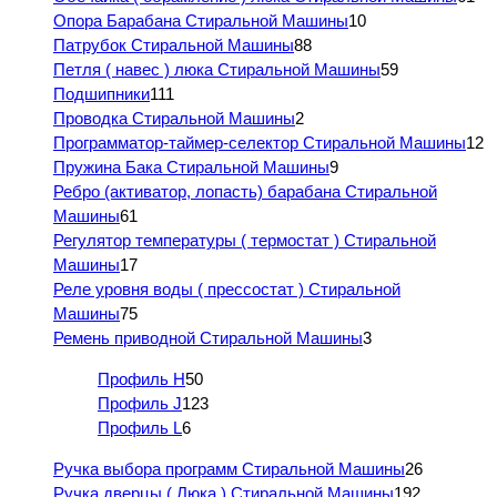
Опора Барабана Стиральной Машины
10
Патрубок Стиральной Машины
88
Петля ( навес ) люка Стиральной Машины
59
Подшипники
111
Проводка Стиральной Машины
2
Программатор-таймер-селектор Стиральной Машины
12
Пружина Бака Стиральной Машины
9
Ребро (активатор, лопасть) барабана Стиральной
Машины
61
Регулятор температуры ( термостат ) Стиральной
Машины
17
Реле уровня воды ( прессостат ) Стиральной
Машины
75
Ремень приводной Стиральной Машины
3
Профиль H
50
Профиль J
123
Профиль L
6
Ручка выбора программ Стиральной Машины
26
Ручка дверцы ( Люка ) Стиральной Машины
192