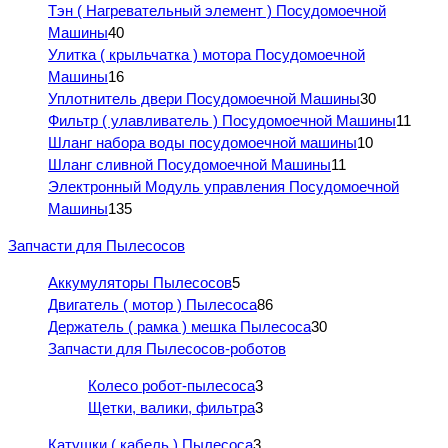
Тэн ( Нагревательный элемент ) Посудомоечной
Машины
40
Улитка ( крыльчатка ) мотора Посудомоечной
Машины
16
Уплотнитель двери Посудомоечной Машины
30
Фильтр ( улавливатель ) Посудомоечной Машины
11
Шланг набора воды посудомоечной машины
10
Шланг сливной Посудомоечной Машины
11
Электронный Модуль управления Посудомоечной
Машины
135
Запчасти для Пылесосов
Аккумуляторы Пылесосов
5
Двигатель ( мотор ) Пылесоса
86
Держатель ( рамка ) мешка Пылесоса
30
Запчасти для Пылесосов-роботов
Колесо робот-пылесоса
3
Щетки, валики, фильтра
3
Катушки ( кабель ) Пылесоса
3