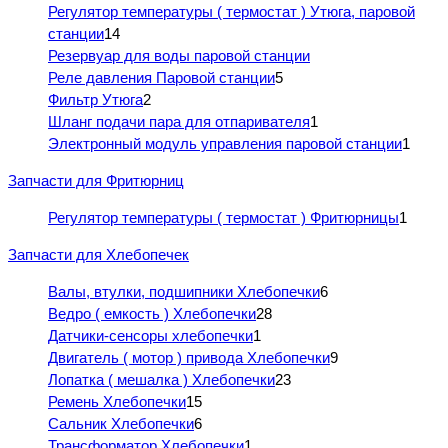
Регулятор температуры ( термостат ) Утюга, паровой
станции
14
Резервуар для воды паровой станции
Реле давления Паровой станции
5
Фильтр Утюга
2
Шланг подачи пара для отпаривателя
1
Электронный модуль управления паровой станции
1
Запчасти для Фритюрниц
Регулятор температуры ( термостат ) Фритюрницы
1
Запчасти для Хлебопечек
Валы, втулки, подшипники Хлебопечки
6
Ведро ( емкость ) Хлебопечки
28
Датчики-сенсоры хлебопечки
1
Двигатель ( мотор ) привода Хлебопечки
9
Лопатка ( мешалка ) Хлебопечки
23
Ремень Хлебопечки
15
Сальник Хлебопечки
6
Трансформатор Хлебопечки
1