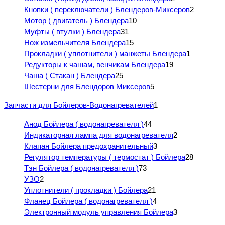
Кнопки ( переключатели ) Блендеров-Миксеров
2
Мотор ( двигатель ) Блендера
10
Муфты ( втулки ) Блендера
31
Нож измельчителя Блендера
15
Прокладки ( уплотнители ) манжеты Блендера
1
Редукторы к чашам, венчикам Блендера
19
Чаша ( Стакан ) Блендера
25
Шестерни для Блендоров Миксеров
5
Запчасти для Бойлеров-Водонагревателей
1
Анод Бойлера ( водонагревателя )
44
Индикаторная лампа для водонагревателя
2
Клапан Бойлера предохранительный
3
Регулятор температуры ( термостат ) Бойлера
28
Тэн Бойлера ( водонагревателя )
73
УЗО
2
Уплотнители ( прокладки ) Бойлера
21
Фланец Бойлера ( водонагревателя )
4
Электронный модуль управления Бойлера
3