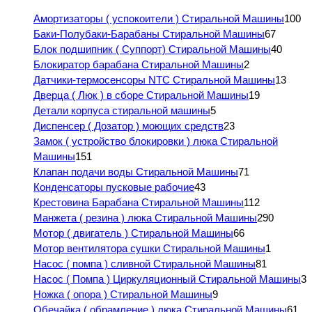
Амортизаторы ( успокоители ) Стиральной Машины
100
Баки-Полубаки-Барабаны Стиральной Машины
67
Блок подшипник ( Суппорт) Стиральной Машины
40
Блокиратор барабана Стиральной Машины
2
Датчики-термосенсоры NTC Стиральной Машины
13
Дверца ( Люк ) в сборе Стиральной Машины
19
Детали корпуса стиральной машины
5
Диспенсер ( Дозатор ) моющих средств
23
Замок ( устройство блокировки ) люка Стиральной
Машины
151
Клапан подачи воды Стиральной Машины
71
Конденсаторы пусковые рабочие
43
Крестовина Барабана Стиральной Машины
112
Манжета ( резина ) люка Стиральной Машины
290
Мотор ( двигатель ) Стиральной Машины
66
Мотор вентилятора сушки Стиральной Машины
1
Насос ( помпа ) сливной Стиральной Машины
81
Насос ( Помпа ) Циркуляционный Стиральной Машины
3
Ножка ( опора ) Стиральной Машины
9
Обечайка ( обрамление ) люка Стиральной Машины
61