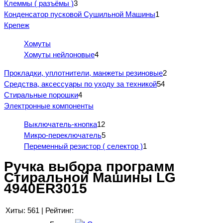
Клеммы ( разъёмы )
3
Конденсатор пусковой Сушильной Машины
1
Крепеж
Хомуты
Хомуты нейлоновые
4
Прокладки, уплотнители, манжеты резиновые
2
Средства, аксессуары по уходу за техникой
54
Стиральные порошки
4
Электронные компоненты
Выключатель-кнопка
12
Микро-переключатель
5
Переменный резистор ( селектор )
1
Ручка выбора программ
Стиральной Машины LG
4940ER3015
Хиты:
561
|
Рейтинг: