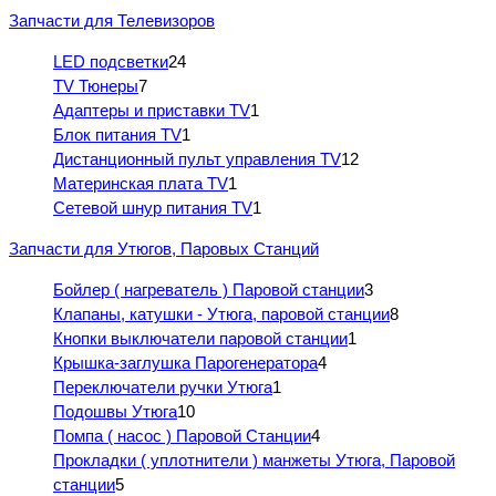
Запчасти для Телевизоров
LED подсветки
24
TV Тюнеры
7
Адаптеры и приставки TV
1
Блок питания TV
1
Дистанционный пульт управления TV
12
Материнская плата TV
1
Сетевой шнур питания TV
1
Запчасти для Утюгов, Паровых Станций
Бойлер ( нагреватель ) Паровой станции
3
Клапаны, катушки - Утюга, паровой станции
8
Кнопки выключатели паровой станции
1
Крышка-заглушка Парогенератора
4
Переключатели ручки Утюга
1
Подошвы Утюга
10
Помпа ( насос ) Паровой Станции
4
Прокладки ( уплотнители ) манжеты Утюга, Паровой
станции
5