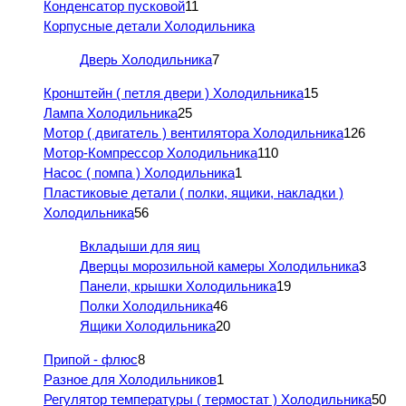
Конденсатор пусковой
11
Корпусные детали Холодильника
Дверь Холодильника
7
Кронштейн ( петля двери ) Холодильника
15
Лампа Холодильника
25
Мотор ( двигатель ) вентилятора Холодильника
126
Мотор-Компрессор Холодильника
110
Насос ( помпа ) Холодильника
1
Пластиковые детали ( полки, ящики, накладки )
Холодильника
56
Вкладыши для яиц
Дверцы морозильной камеры Холодильника
3
Панели, крышки Холодильника
19
Полки Холодильника
46
Ящики Холодильника
20
Припой - флюс
8
Разное для Холодильников
1
Регулятор температуры ( термостат ) Холодильника
50