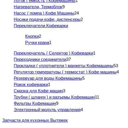
Лоток ( емкость ) Кофемашины
1
Нагреватели, Термоблок
9
Насос ( помпа ) Кофе Машины
24
Носики подачи кофе, диспенсеры
2
Переключатели Кофеварки
Кнопки
2
Ручки крана
1
Переключатель ( Селектор ) Кофеварки
1
Переходники соединители
37
Прокладки ( уплотнители ) манжеты Кофемашины
53
Регулятор температуры ( термостат ) Кофе машины
4
Резервуар для воды Кофемашины
5
Рожок кофеварки
1
Смазка для Кофе машин
3
Трубки ( шланги ) и разъемы Кофемашин
11
Фильтры Кофемашин
9
Электронный модуль управления
4
Запчасти для кухонных Вытяжек