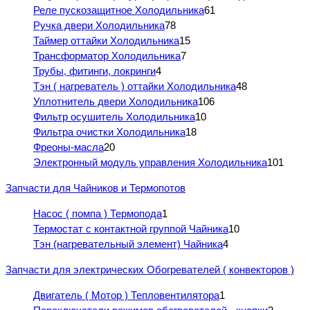
Реле пускозащитное Холодильника
61
Ручка двери Холодильника
78
Таймер оттайки Холодильника
15
Трансформатор Холодильника
7
Трубы, фитинги, локринги
4
Тэн ( нагреватель ) оттайки Холодильника
48
Уплотнитель двери Холодильника
106
Фильтр осушитель Холодильника
10
Фильтра очистки Холодильника
18
Фреоны-масла
20
Электронный модуль управления Холодильника
101
Запчасти для Чайников и Термопотов
Насос ( помпа ) Термопода
1
Термостат с контактной группой Чайника
10
Тэн (нагревательный элемент) Чайника
4
Запчасти для электрических Обогревателей ( конвекторов )
Двигатель ( Мотор ) Тепловентилятора
1