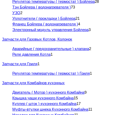
Регулятор температуры ( термостат ) Бойлера
28
Тэн Бойлера ( водонагревателя )
73
УЗО
2
Уплотнители ( прокладки ) Бойлера
21
Фланец Бойлера ( водонагревателя )
4
Электронный модуль управления Бойлера
3
Запчасти для Газовых Котлов, Колонок
Аварийные ( предохранительные ) клапана
2
Реле давления Котла
1
Запчасти для Гриля
1
Регулятор температуры ( термостат ) Гриля
1
Запчасти для Комбайнов кухонных
Двигатель ( Мотор ) кухонного Комбайна
9
Крышка чаши кухонного Комбайна
15
Куплер ( шток ) кухонного Комбайна
17
Муфты-втулки шнека Кухонного Комбайна
11
Насадки для Кухонных Комбайнов
11