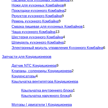
Ножи для кухонных Комбайнов
8
Прокладки кухонного Комбайна
2
Редуктор кухонного Комбайна
9
Ремень кухонного Комбайна
9
Смазка пищевая для кухонных Комбайнов
1
Чаша кухонного Комбайна
13
Шестерня кухонного Комбайна
4
Шпиндель кухонного Комбайна
2
Электронный модуль управления Кухонного Комбайна
6
Запчасти для Кондиционеров
Датчик NTC Кондиционера
9
Клапаны, соленоиды Кондиционера
2
Конденсаторы
4
Крыльчатка вентилятора Кондиционера
Крыльчатка внутреннего блока
1
Крыльчатка наружного блока
5
Моторы ( двигатели ) Кондиционера