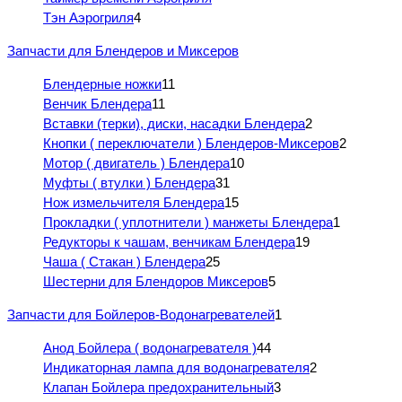
Тэн Аэрогриля
4
Запчасти для Блендеров и Миксеров
Блендерные ножки
11
Венчик Блендера
11
Вставки (терки), диски, насадки Блендера
2
Кнопки ( переключатели ) Блендеров-Миксеров
2
Мотор ( двигатель ) Блендера
10
Муфты ( втулки ) Блендера
31
Нож измельчителя Блендера
15
Прокладки ( уплотнители ) манжеты Блендера
1
Редукторы к чашам, венчикам Блендера
19
Чаша ( Стакан ) Блендера
25
Шестерни для Блендоров Миксеров
5
Запчасти для Бойлеров-Водонагревателей
1
Анод Бойлера ( водонагревателя )
44
Индикаторная лампа для водонагревателя
2
Клапан Бойлера предохранительный
3