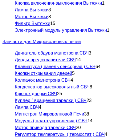
Кнопка включения-выключения Вытяжки
1
Лампа Вытяжки
8
Мотор Вытяжки
8
Фильтр Вытяжки
15
Электронный модуль управления Вытяжки
1
Запчасти для Микроволновых печей
Двигатель обдува магнетрона СВЧ
3
Диоды-предохранители СВЧ
14
Клавиатура ( панель сенсорная ) СВЧ
64
Кнопки открывания дверей
5
Колпачок магнетрона СВЧ
4
Конденсатор высоковольтный СВЧ
8
Крючок дверки СВЧ
25
Куплер ( вращения тарелки ) СВЧ
23
Лампа СВЧ
4
Магнетрон Микроволновой Печи
38
Модуль ( плата управления ) СВЧ
14
Мотор привода тарелки СВЧ
20
Регулятор температуры ( термостат ) СВЧ
4