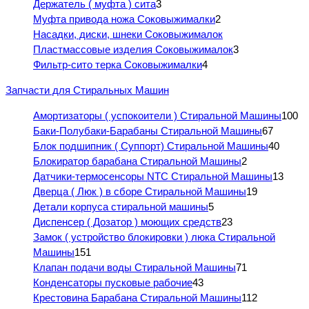
Держатель ( муфта ) сита
3
Муфта привода ножа Соковыжималки
2
Насадки, диски, шнеки Соковыжималок
Пластмассовые изделия Соковыжималок
3
Фильтр-сито терка Соковыжималки
4
Запчасти для Стиральных Машин
Амортизаторы ( успокоители ) Стиральной Машины
100
Баки-Полубаки-Барабаны Стиральной Машины
67
Блок подшипник ( Суппорт) Стиральной Машины
40
Блокиратор барабана Стиральной Машины
2
Датчики-термосенсоры NTC Стиральной Машины
13
Дверца ( Люк ) в сборе Стиральной Машины
19
Детали корпуса стиральной машины
5
Диспенсер ( Дозатор ) моющих средств
23
Замок ( устройство блокировки ) люка Стиральной
Машины
151
Клапан подачи воды Стиральной Машины
71
Конденсаторы пусковые рабочие
43
Крестовина Барабана Стиральной Машины
112