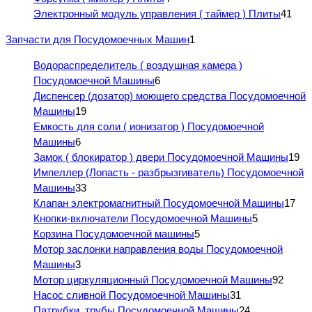
Электронный модуль управления ( таймер ) Плиты
41
Запчасти для Посудомоечных Машин
1
Водораспределитель ( воздушная камера )
Посудомоечной Машины
6
Диспенсер (дозатор) моющего средства Посудомоечной
Машины
19
Емкость для соли ( ионизатор ) Посудомоечной
Машины
6
Замок ( блокиратор ) двери Посудомоечной Машины
19
Импеллер (Лопасть - разбрызгиватель) Посудомоечной
Машины
33
Клапан электромагнитный Посудомоечной Машины
17
Кнопки-включатели Посудомоечной Машины
5
Корзина Посудомоечной машины
5
Мотор заслонки направления воды Посудомоечной
Машины
3
Мотор циркуляционный Посудомоечной Машины
92
Насос сливной Посудомоечной Машины
31
Патрубки, трубы Посудомоечной Машины
24