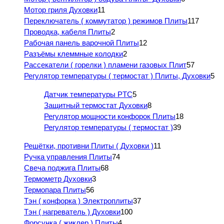
Мотор гриля Духовки
11
Переключатель ( коммутатор ) режимов Плиты
117
Проводка, кабеля Плиты
2
Рабочая панель варочной Плиты
12
Разъёмы клеммные колодки
2
Рассекатели ( горелки ) пламени газовых Плит
57
Регулятор температуры ( термостат ) Плиты, Духовки
5
Датчик температуры PTC
5
Защитный термостат Духовки
8
Регулятор мощности конфорок Плиты
18
Регулятор температуры ( термостат )
39
Решётки, противни Плиты ( Духовки )
11
Ручка управления Плиты
74
Свеча поджига Плиты
68
Термометр Духовки
3
Термопара Плиты
56
Тэн ( конфорка ) Электроплиты
37
Тэн ( нагреватель ) Духовки
100
Форсунка ( жиклер ) Плиты
4