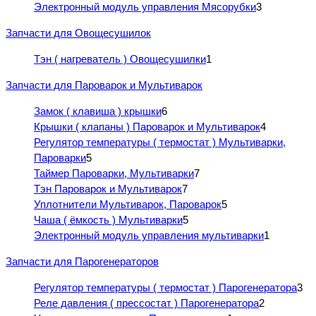
Электронный модуль управления Мясорубки
3
Запчасти для Овощесушилок
Тэн ( нагреватель ) Овощесушилки
1
Запчасти для Пароварок и Мультиварок
Замок ( клавиша ) крышки
6
Крышки ( клапаны ) Пароварок и Мультиварок
4
Регулятор температуры ( термостат ) Мультиварки,
Пароварки
5
Таймер Пароварки, Мультиварки
7
Тэн Пароварок и Мультиварок
7
Уплотнители Мультиварок, Пароварок
5
Чаша ( ёмкость ) Мультиварки
5
Электронный модуль управления мультиварки
1
Запчасти для Парогенераторов
Регулятор температуры ( термостат ) Парогенератора
3
Реле давления ( прессостат ) Парогенератора
2