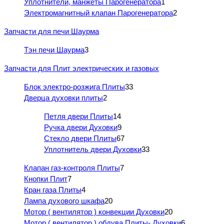
Уплотнители, манжеты Парогенератора
1
Электромагнитный клапан Парогенератора
2
Запчасти для печи Шаурма
Тэн печи Шаурма
3
Запчасти для Плит электрических и газовых
Блок электро-розжига Плиты
33
Дверца духовки плиты
2
Петля двери Плиты
14
Ручка двери Духовки
9
Стекло двери Плиты
67
Уплотнитель двери Духовки
33
Клапан газ-контроля Плиты
7
Кнопки Плит
7
Кран газа Плиты
4
Лампа духового шкафа
20
Мотор ( вентилятор ) конвекции Духовки
20
Мотор ( вентилятор ) обдува Плиты- Духовки
6