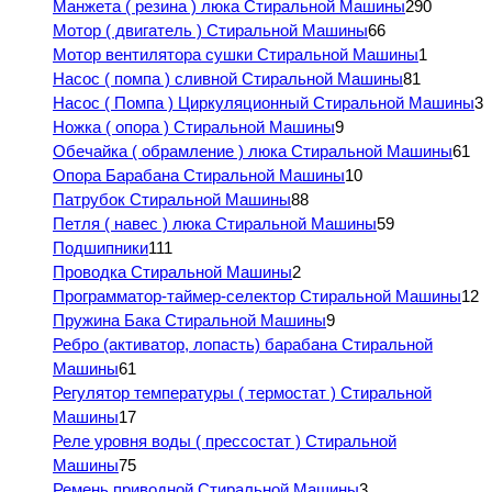
Манжета ( резина ) люка Стиральной Машины
290
Мотор ( двигатель ) Стиральной Машины
66
Мотор вентилятора сушки Стиральной Машины
1
Насос ( помпа ) сливной Стиральной Машины
81
Насос ( Помпа ) Циркуляционный Стиральной Машины
3
Ножка ( опора ) Стиральной Машины
9
Обечайка ( обрамление ) люка Стиральной Машины
61
Опора Барабана Стиральной Машины
10
Патрубок Стиральной Машины
88
Петля ( навес ) люка Стиральной Машины
59
Подшипники
111
Проводка Стиральной Машины
2
Программатор-таймер-селектор Стиральной Машины
12
Пружина Бака Стиральной Машины
9
Ребро (активатор, лопасть) барабана Стиральной
Машины
61
Регулятор температуры ( термостат ) Стиральной
Машины
17
Реле уровня воды ( прессостат ) Стиральной
Машины
75
Ремень приводной Стиральной Машины
3