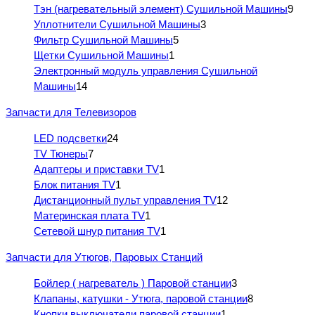
Тэн (нагревательный элемент) Сушильной Машины
9
Уплотнители Сушильной Машины
3
Фильтр Сушильной Машины
5
Щетки Сушильной Машины
1
Электронный модуль управления Сушильной
Машины
14
Запчасти для Телевизоров
LED подсветки
24
TV Тюнеры
7
Адаптеры и приставки TV
1
Блок питания TV
1
Дистанционный пульт управления TV
12
Материнская плата TV
1
Сетевой шнур питания TV
1
Запчасти для Утюгов, Паровых Станций
Бойлер ( нагреватель ) Паровой станции
3
Клапаны, катушки - Утюга, паровой станции
8
Кнопки выключатели паровой станции
1