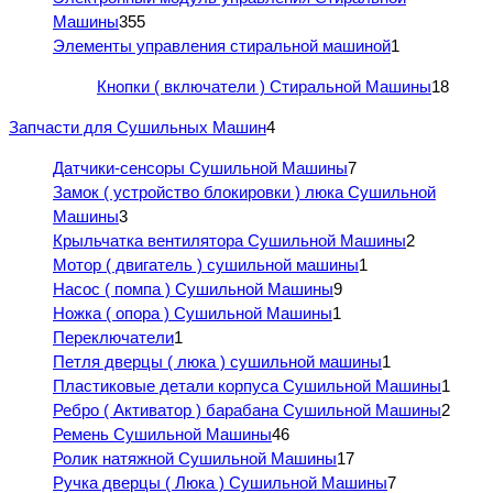
Машины
355
Элементы управления стиральной машиной
1
Кнопки ( включатели ) Стиральной Машины
18
Запчасти для Сушильных Машин
4
Датчики-сенсоры Сушильной Машины
7
Замок ( устройство блокировки ) люка Сушильной
Машины
3
Крыльчатка вентилятора Сушильной Машины
2
Мотор ( двигатель ) сушильной машины
1
Насос ( помпа ) Сушильной Машины
9
Ножка ( опора ) Сушильной Машины
1
Переключатели
1
Петля дверцы ( люка ) сушильной машины
1
Пластиковые детали корпуса Сушильной Машины
1
Ребро ( Активатор ) барабана Сушильной Машины
2
Ремень Сушильной Машины
46
Ролик натяжной Сушильной Машины
17
Ручка дверцы ( Люка ) Сушильной Машины
7