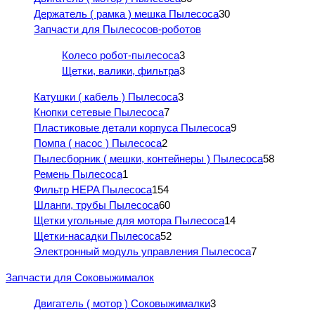
Держатель ( рамка ) мешка Пылесоса
30
Запчасти для Пылесосов-роботов
Колесо робот-пылесоса
3
Щетки, валики, фильтра
3
Катушки ( кабель ) Пылесоса
3
Кнопки сетевые Пылесоса
7
Пластиковые детали корпуса Пылесоса
9
Помпа ( насос ) Пылесоса
2
Пылесборник ( мешки, контейнеры ) Пылесоса
58
Ремень Пылесоса
1
Фильтр HEPA Пылесоса
154
Шланги, трубы Пылесоса
60
Щетки угольные для мотора Пылесоса
14
Щетки-насадки Пылесоса
52
Электронный модуль управления Пылесоса
7
Запчасти для Соковыжималок
Двигатель ( мотор ) Соковыжималки
3