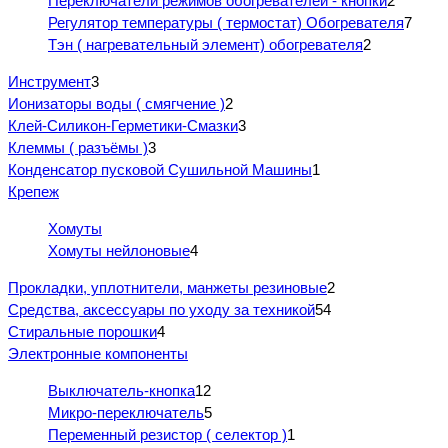
Переключатели режимов обогревателей - кнопки
2
Регулятор температуры ( термостат) Обогревателя
7
Тэн ( нагревательный элемент) обогревателя
2
Инструмент
3
Ионизаторы воды ( смягчение )
2
Клей-Силикон-Герметики-Смазки
3
Клеммы ( разъёмы )
3
Конденсатор пусковой Сушильной Машины
1
Крепеж
Хомуты
Хомуты нейлоновые
4
Прокладки, уплотнители, манжеты резиновые
2
Средства, аксессуары по уходу за техникой
54
Стиральные порошки
4
Электронные компоненты
Выключатель-кнопка
12
Микро-переключатель
5
Переменный резистор ( селектор )
1