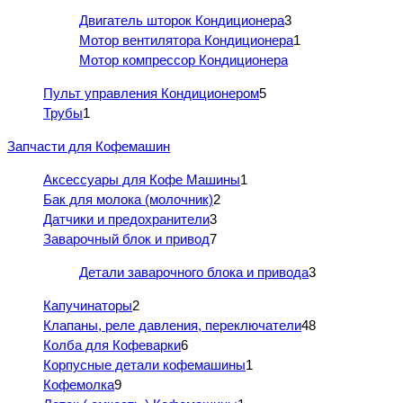
Двигатель шторок Кондиционера
3
Мотор вентилятора Кондиционера
1
Мотор компрессор Кондиционера
Пульт управления Кондиционером
5
Трубы
1
Запчасти для Кофемашин
Аксессуары для Кофе Машины
1
Бак для молока (молочник)
2
Датчики и предохранители
3
Заварочный блок и привод
7
Детали заварочного блока и привода
3
Капучинаторы
2
Клапаны, реле давления, переключатели
48
Колба для Кофеварки
6
Корпусные детали кофемашины
1
Кофемолка
9