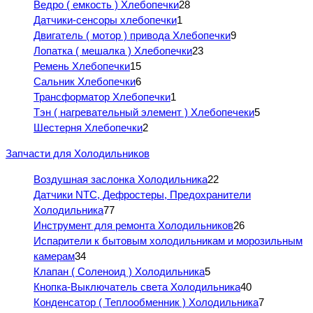
Ведро ( емкость ) Хлебопечки
28
Датчики-сенсоры хлебопечки
1
Двигатель ( мотор ) привода Хлебопечки
9
Лопатка ( мешалка ) Хлебопечки
23
Ремень Хлебопечки
15
Сальник Хлебопечки
6
Трансформатор Хлебопечки
1
Тэн ( нагревательный элемент ) Хлебопечеки
5
Шестерня Хлебопечки
2
Запчасти для Холодильников
Воздушная заслонка Холодильника
22
Датчики NTC, Дефростеры, Предохранители
Холодильника
77
Инструмент для ремонта Холодильников
26
Испарители к бытовым холодильникам и морозильным
камерам
34
Клапан ( Соленоид ) Холодильника
5
Кнопка-Выключатель света Холодильника
40
Конденсатор ( Теплообменник ) Холодильника
7