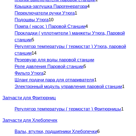
Крышка-заглушка Парогенератора
4
Переключатели ручки Утюга
1
Подошвы Утюга
10
Помпа ( насос ) Паровой Станции
4
Прокладки ( уплотнители ) манжеты Утюга, Паровой
станции
5
Регулятор температуры ( термостат ) Утюга, паровой
станции
14
Резервуар для воды паровой станции
Реле давления Паровой станции
5
Фильтр Утюга
2
Шланг подачи пара для отпаривателя
1
Электронный модуль управления паровой станции
1
Запчасти для Фритюрниц
Регулятор температуры ( термостат ) Фритюрницы
1
Запчасти для Хлебопечек
Валы, втулки, подшипники Хлебопечки
6