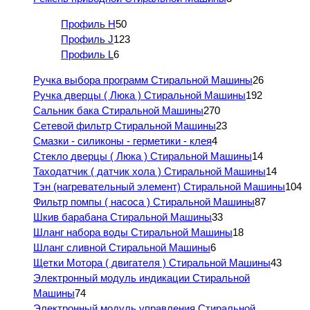
Профиль H
50
Профиль J
123
Профиль L
6
Ручка выбора программ Стиральной Машины
26
Ручка дверцы ( Люка ) Стиральной Машины
192
Сальник бака Стиральной Машины
270
Сетевой фильтр Стиральной Машины
23
Смазки - силиконы - герметики - клея
4
Стекло дверцы ( Люка ) Стиральной Машины
14
Таходатчик ( датчик хола ) Стиральной Машины
14
Тэн (нагревательный элемент) Стиральной Машины
104
Фильтр помпы ( насоса ) Стиральной Машины
87
Шкив барабана Стиральной Машины
33
Шланг набора воды Стиральной Машины
18
Шланг сливной Стиральной Машины
6
Щетки Мотора ( двигателя ) Стиральной Машины
43
Электронный модуль индикации Стиральной
Машины
74
Электронный модуль управления Стиральной