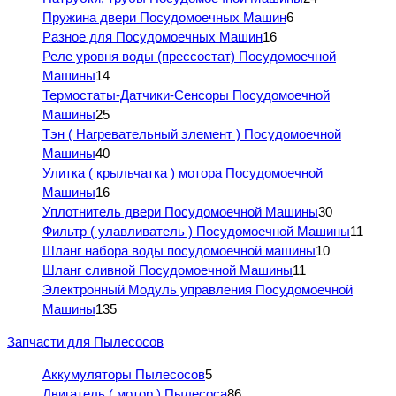
Пружина двери Посудомоечных Машин
6
Разное для Посудомоечных Машин
16
Реле уровня воды (прессостат) Посудомоечной
Машины
14
Термостаты-Датчики-Сенсоры Посудомоечной
Машины
25
Тэн ( Нагревательный элемент ) Посудомоечной
Машины
40
Улитка ( крыльчатка ) мотора Посудомоечной
Машины
16
Уплотнитель двери Посудомоечной Машины
30
Фильтр ( улавливатель ) Посудомоечной Машины
11
Шланг набора воды посудомоечной машины
10
Шланг сливной Посудомоечной Машины
11
Электронный Модуль управления Посудомоечной
Машины
135
Запчасти для Пылесосов
Аккумуляторы Пылесосов
5
Двигатель ( мотор ) Пылесоса
86