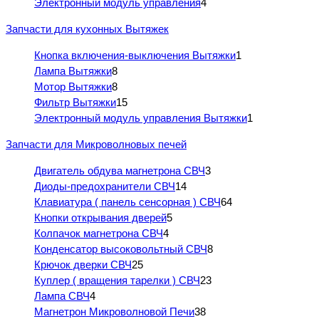
Электронный модуль управления
4
Запчасти для кухонных Вытяжек
Кнопка включения-выключения Вытяжки
1
Лампа Вытяжки
8
Мотор Вытяжки
8
Фильтр Вытяжки
15
Электронный модуль управления Вытяжки
1
Запчасти для Микроволновых печей
Двигатель обдува магнетрона СВЧ
3
Диоды-предохранители СВЧ
14
Клавиатура ( панель сенсорная ) СВЧ
64
Кнопки открывания дверей
5
Колпачок магнетрона СВЧ
4
Конденсатор высоковольтный СВЧ
8
Крючок дверки СВЧ
25
Куплер ( вращения тарелки ) СВЧ
23
Лампа СВЧ
4
Магнетрон Микроволновой Печи
38