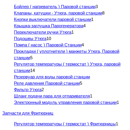
Бойлер ( нагреватель ) Паровой станции
3
Клапаны, катушки - Утюга, паровой станции
8
Кнопки выключатели паровой станции
1
Крышка-заглушка Парогенератора
4
Переключатели ручки Утюга
1
Подошвы Утюга
10
Помпа ( насос ) Паровой Станции
4
Прокладки ( уплотнители ) манжеты Утюга, Паровой
станции
5
Регулятор температуры ( термостат ) Утюга, паровой
станции
14
Резервуар для воды паровой станции
Реле давления Паровой станции
5
Фильтр Утюга
2
Шланг подачи пара для отпаривателя
1
Электронный модуль управления паровой станции
1
Запчасти для Фритюрниц
Регулятор температуры ( термостат ) Фритюрницы
1