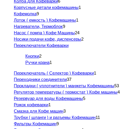
Колба для Кофеварки
6
Корпусные детали кофемашины
1
Кофемолка
9
Лоток ( емкость ) Кофемашины
1
Нагреватели, Термоблок
9
Насос ( помпа ) Кофе Машины
24
Носики подачи кофе, диспенсеры
2
Переключатели Кофеварки
Кнопки
2
Ручки крана
1
Переключатель ( Селектор ) Кофеварки
1
Переходники соединители
37
Прокладки ( уплотнители ) манжеты Кофемашины
53
Регулятор температуры ( термостат ) Кофе машины
4
Резервуар для воды Кофемашины
5
Рожок кофеварки
1
Смазка для Кофе машин
3
Трубки ( шланги ) и разъемы Кофемашин
11
Фильтры Кофемашин
9