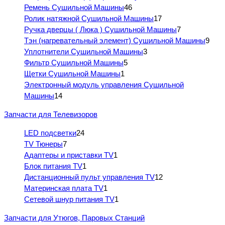
Ремень Сушильной Машины
46
Ролик натяжной Сушильной Машины
17
Ручка дверцы ( Люка ) Сушильной Машины
7
Тэн (нагревательный элемент) Сушильной Машины
9
Уплотнители Сушильной Машины
3
Фильтр Сушильной Машины
5
Щетки Сушильной Машины
1
Электронный модуль управления Сушильной
Машины
14
Запчасти для Телевизоров
LED подсветки
24
TV Тюнеры
7
Адаптеры и приставки TV
1
Блок питания TV
1
Дистанционный пульт управления TV
12
Материнская плата TV
1
Сетевой шнур питания TV
1
Запчасти для Утюгов, Паровых Станций