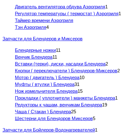
Двигатель вентилятора обдува Аэрогриля
1
Регулятор температуры ( термостат ) Аэрогриля
1
Таймер времени Аэрогриля
Тэн Аэрогриля
4
Запчасти для Блендеров и Миксеров
Блендерные ножки
11
Венчик Блендера
11
Вставки (терки), диски, насадки Блендера
2
Кнопки ( переключатели ) Блендеров-Миксеров
2
Мотор ( двигатель ) Блендера
10
Муфты ( втулки ) Блендера
31
Нож измельчителя Блендера
15
Прокладки ( уплотнители ) манжеты Блендера
1
Редукторы к чашам, венчикам Блендера
19
Чаша ( Стакан ) Блендера
25
Шестерни для Блендоров Миксеров
5
Запчасти для Бойлеров-Водонагревателей
1