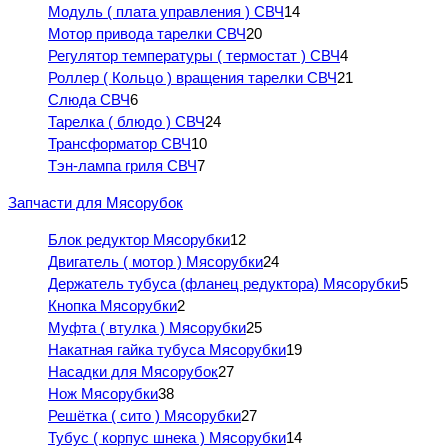
Модуль ( плата управления ) СВЧ
14
Мотор привода тарелки СВЧ
20
Регулятор температуры ( термостат ) СВЧ
4
Роллер ( Кольцо ) вращения тарелки СВЧ
21
Слюда СВЧ
6
Тарелка ( блюдо ) СВЧ
24
Трансформатор СВЧ
10
Тэн-лампа гриля СВЧ
7
Запчасти для Мясорубок
Блок редуктор Мясорубки
12
Двигатель ( мотор ) Мясорубки
24
Держатель тубуса (фланец редуктора) Мясорубки
5
Кнопка Мясорубки
2
Муфта ( втулка ) Мясорубки
25
Накатная гайка тубуса Мясорубки
19
Насадки для Мясорубок
27
Нож Мясорубки
38
Решётка ( сито ) Мясорубки
27
Тубус ( корпус шнека ) Мясорубки
14