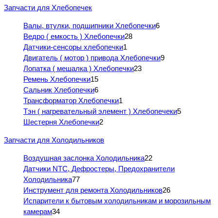
Запчасти для Хлебопечек
Валы, втулки, подшипники Хлебопечки
6
Ведро ( емкость ) Хлебопечки
28
Датчики-сенсоры хлебопечки
1
Двигатель ( мотор ) привода Хлебопечки
9
Лопатка ( мешалка ) Хлебопечки
23
Ремень Хлебопечки
15
Сальник Хлебопечки
6
Трансформатор Хлебопечки
1
Тэн ( нагревательный элемент ) Хлебопечеки
5
Шестерня Хлебопечки
2
Запчасти для Холодильников
Воздушная заслонка Холодильника
22
Датчики NTC, Дефростеры, Предохранители
Холодильника
77
Инструмент для ремонта Холодильников
26
Испарители к бытовым холодильникам и морозильным
камерам
34