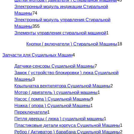
Электронный модуль индикации Стиральной
Машины
74
Электронный модуль управления Стиральной
Машины
355
Элементы управления стиральной машиной
1
Кнопки ( включатели ) Стиральной Машины
18
Запчасти для Сушильных Машин
4
Датчики-сенсоры Сушильной Машины
7
Замок ( устройство блокировки ) люка Сушильной
Машины
3
Крыльчатка вентилятора Сушильной Машины
2
Мотор ( двигатель ) сушильной машины
1
Насос ( помпа ) Сушильной Машины
9
Ножка ( опора ) Сушильной Машины
1
Переключатели
1
Петля дверцы ( люка ) сушильной машины
1
Пластиковые детали корпуса Сушильной Машины
1
Ребро ( Активатор ) барабана Сушильной Машины
2