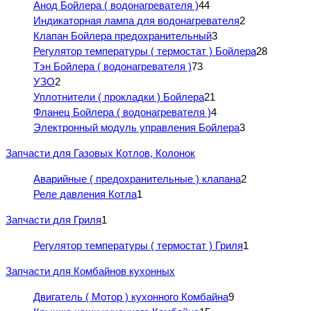
Анод Бойлера ( водонагревателя )
44
Индикаторная лампа для водонагревателя
2
Клапан Бойлера предохранительный
3
Регулятор температуры ( термостат ) Бойлера
28
Тэн Бойлера ( водонагревателя )
73
УЗО
2
Уплотнители ( прокладки ) Бойлера
21
Фланец Бойлера ( водонагревателя )
4
Электронный модуль управления Бойлера
3
Запчасти для Газовых Котлов, Колонок
Аварийные ( предохранительные ) клапана
2
Реле давления Котла
1
Запчасти для Гриля
1
Регулятор температуры ( термостат ) Гриля
1
Запчасти для Комбайнов кухонных
Двигатель ( Мотор ) кухонного Комбайна
9