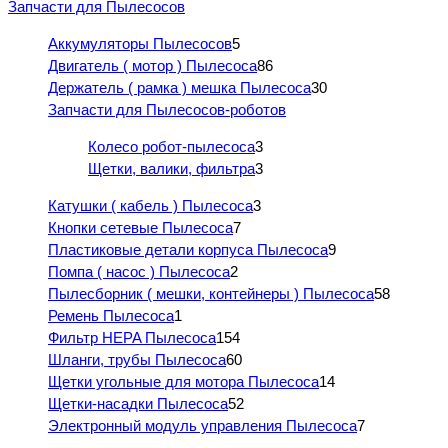
Запчасти для Пылесосов
Аккумуляторы Пылесосов
5
Двигатель ( мотор ) Пылесоса
86
Держатель ( рамка ) мешка Пылесоса
30
Запчасти для Пылесосов-роботов
Колесо робот-пылесоса
3
Щетки, валики, фильтра
3
Катушки ( кабель ) Пылесоса
3
Кнопки сетевые Пылесоса
7
Пластиковые детали корпуса Пылесоса
9
Помпа ( насос ) Пылесоса
2
Пылесборник ( мешки, контейнеры ) Пылесоса
58
Ремень Пылесоса
1
Фильтр HEPA Пылесоса
154
Шланги, трубы Пылесоса
60
Щетки угольные для мотора Пылесоса
14
Щетки-насадки Пылесоса
52
Электронный модуль управления Пылесоса
7