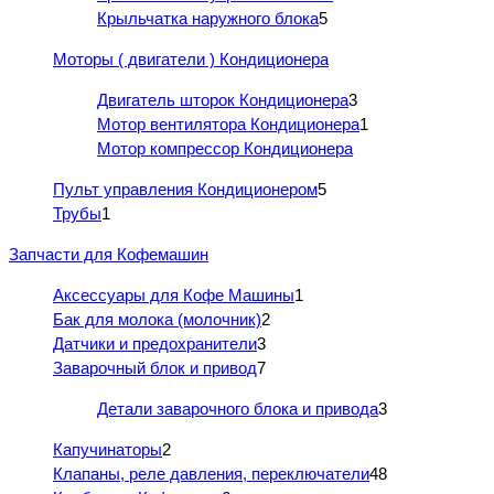
Крыльчатка наружного блока
5
Моторы ( двигатели ) Кондиционера
Двигатель шторок Кондиционера
3
Мотор вентилятора Кондиционера
1
Мотор компрессор Кондиционера
Пульт управления Кондиционером
5
Трубы
1
Запчасти для Кофемашин
Аксессуары для Кофе Машины
1
Бак для молока (молочник)
2
Датчики и предохранители
3
Заварочный блок и привод
7
Детали заварочного блока и привода
3
Капучинаторы
2
Клапаны, реле давления, переключатели
48