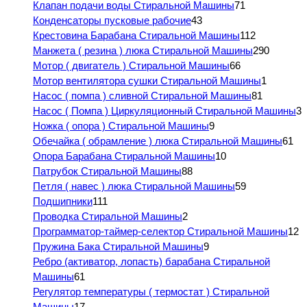
Клапан подачи воды Стиральной Машины
71
Конденсаторы пусковые рабочие
43
Крестовина Барабана Стиральной Машины
112
Манжета ( резина ) люка Стиральной Машины
290
Мотор ( двигатель ) Стиральной Машины
66
Мотор вентилятора сушки Стиральной Машины
1
Насос ( помпа ) сливной Стиральной Машины
81
Насос ( Помпа ) Циркуляционный Стиральной Машины
3
Ножка ( опора ) Стиральной Машины
9
Обечайка ( обрамление ) люка Стиральной Машины
61
Опора Барабана Стиральной Машины
10
Патрубок Стиральной Машины
88
Петля ( навес ) люка Стиральной Машины
59
Подшипники
111
Проводка Стиральной Машины
2
Программатор-таймер-селектор Стиральной Машины
12
Пружина Бака Стиральной Машины
9
Ребро (активатор, лопасть) барабана Стиральной
Машины
61
Регулятор температуры ( термостат ) Стиральной
Машины
17