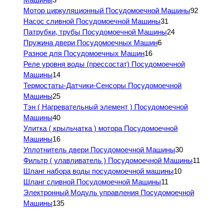
Мотор циркуляционный Посудомоечной Машины
92
Насос сливной Посудомоечной Машины
31
Патрубки, трубы Посудомоечной Машины
24
Пружина двери Посудомоечных Машин
6
Разное для Посудомоечных Машин
16
Реле уровня воды (прессостат) Посудомоечной
Машины
14
Термостаты-Датчики-Сенсоры Посудомоечной
Машины
25
Тэн ( Нагревательный элемент ) Посудомоечной
Машины
40
Улитка ( крыльчатка ) мотора Посудомоечной
Машины
16
Уплотнитель двери Посудомоечной Машины
30
Фильтр ( улавливатель ) Посудомоечной Машины
11
Шланг набора воды посудомоечной машины
10
Шланг сливной Посудомоечной Машины
11
Электронный Модуль управления Посудомоечной
Машины
135