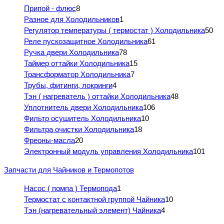
Припой - флюс
8
Разное для Холодильников
1
Регулятор температуры ( термостат ) Холодильника
50
Реле пускозащитное Холодильника
61
Ручка двери Холодильника
78
Таймер оттайки Холодильника
15
Трансформатор Холодильника
7
Трубы, фитинги, локринги
4
Тэн ( нагреватель ) оттайки Холодильника
48
Уплотнитель двери Холодильника
106
Фильтр осушитель Холодильника
10
Фильтра очистки Холодильника
18
Фреоны-масла
20
Электронный модуль управления Холодильника
101
Запчасти для Чайников и Термопотов
Насос ( помпа ) Термопода
1
Термостат с контактной группой Чайника
10
Тэн (нагревательный элемент) Чайника
4