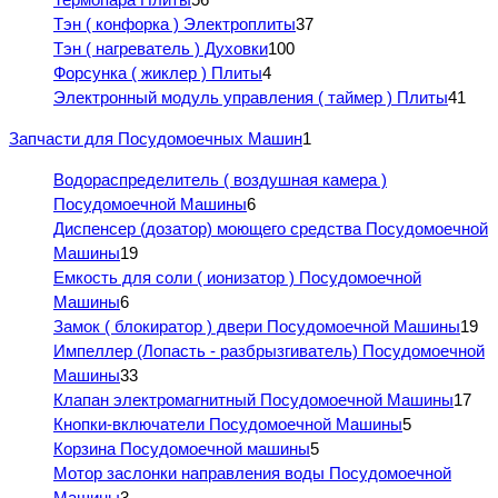
Тэн ( конфорка ) Электроплиты
37
Тэн ( нагреватель ) Духовки
100
Форсунка ( жиклер ) Плиты
4
Электронный модуль управления ( таймер ) Плиты
41
Запчасти для Посудомоечных Машин
1
Водораспределитель ( воздушная камера )
Посудомоечной Машины
6
Диспенсер (дозатор) моющего средства Посудомоечной
Машины
19
Емкость для соли ( ионизатор ) Посудомоечной
Машины
6
Замок ( блокиратор ) двери Посудомоечной Машины
19
Импеллер (Лопасть - разбрызгиватель) Посудомоечной
Машины
33
Клапан электромагнитный Посудомоечной Машины
17
Кнопки-включатели Посудомоечной Машины
5
Корзина Посудомоечной машины
5
Мотор заслонки направления воды Посудомоечной
Машины
3