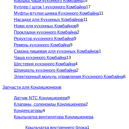
Крышка чаши кухонного Комбайна
15
Куплер ( шток ) кухонного Комбайна
17
Муфты-втулки шнека Кухонного Комбайна
11
Насадки для Кухонных Комбайнов
11
Ножи для кухонных Комбайнов
8
Прокладки кухонного Комбайна
2
Редуктор кухонного Комбайна
9
Ремень кухонного Комбайна
9
Смазка пищевая для кухонных Комбайнов
1
Чаша кухонного Комбайна
13
Шестерня кухонного Комбайна
4
Шпиндель кухонного Комбайна
2
Электронный модуль управления Кухонного Комбайна
6
Запчасти для Кондиционеров
Датчик NTC Кондиционера
9
Клапаны, соленоиды Кондиционера
2
Конденсаторы
4
Крыльчатка вентилятора Кондиционера
Крыльчатка внутреннего блока
1