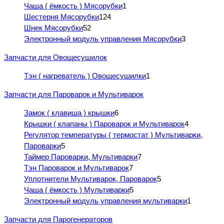
Чаша ( ёмкость ) Мясорубки
1
Шестерня Мясорубки
124
Шнек Мясорубки
52
Электронный модуль управления Мясорубки
3
Запчасти для Овощесушилок
Тэн ( нагреватель ) Овощесушилки
1
Запчасти для Пароварок и Мультиварок
Замок ( клавиша ) крышки
6
Крышки ( клапаны ) Пароварок и Мультиварок
4
Регулятор температуры ( термостат ) Мультиварки,
Пароварки
5
Таймер Пароварки, Мультиварки
7
Тэн Пароварок и Мультиварок
7
Уплотнители Мультиварок, Пароварок
5
Чаша ( ёмкость ) Мультиварки
5
Электронный модуль управления мультиварки
1
Запчасти для Парогенераторов