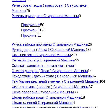
Реле уровня воды ( прессостат ) Стиральной
Машины
75
Ремень приводной Стиральной Машины
3
Профиль H
50
Профиль J
123
Профиль L
6
Ручка выбора программ Стиральной Машины
26
Ручка дверцы ( Люка ) Стиральной Машины
192
Сальник бака Стиральной Машины
270
Сетевой фильтр Стиральной Машины
23
Смазки - силиконы - герметики - клея
4
Стекло дверцы ( Люка ) Стиральной Машины
14
Таходатчик ( датчик хола ) Стиральной Машины
14
Тэн (нагревательный элемент) Стиральной Машины
104
Фильтр помпы ( насоса ) Стиральной Машины
87
Шкив барабана Стиральной Машины
33
Шланг набора воды Стиральной Машины
18
Шланг сливной Стиральной Машины
6
Щетки Мотора ( двигателя ) Стиральной Машины
43