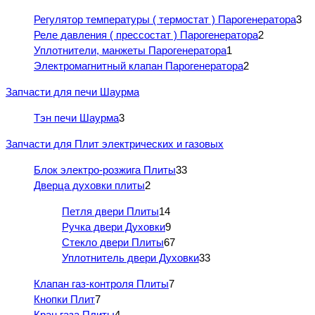
Регулятор температуры ( термостат ) Парогенератора
3
Реле давления ( прессостат ) Парогенератора
2
Уплотнители, манжеты Парогенератора
1
Электромагнитный клапан Парогенератора
2
Запчасти для печи Шаурма
Тэн печи Шаурма
3
Запчасти для Плит электрических и газовых
Блок электро-розжига Плиты
33
Дверца духовки плиты
2
Петля двери Плиты
14
Ручка двери Духовки
9
Стекло двери Плиты
67
Уплотнитель двери Духовки
33
Клапан газ-контроля Плиты
7
Кнопки Плит
7
Кран газа Плиты
4