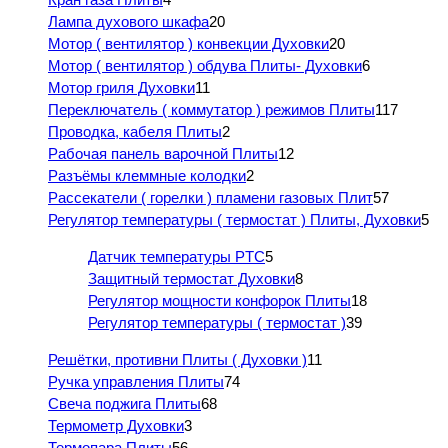
Лампа духового шкафа
20
Мотор ( вентилятор ) конвекции Духовки
20
Мотор ( вентилятор ) обдува Плиты- Духовки
6
Мотор гриля Духовки
11
Переключатель ( коммутатор ) режимов Плиты
117
Проводка, кабеля Плиты
2
Рабочая панель варочной Плиты
12
Разъёмы клеммные колодки
2
Рассекатели ( горелки ) пламени газовых Плит
57
Регулятор температуры ( термостат ) Плиты, Духовки
5
Датчик температуры PTC
5
Защитный термостат Духовки
8
Регулятор мощности конфорок Плиты
18
Регулятор температуры ( термостат )
39
Решётки, противни Плиты ( Духовки )
11
Ручка управления Плиты
74
Свеча поджига Плиты
68
Термометр Духовки
3
Термопара Плиты
56