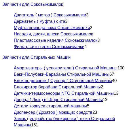
Запчасти для Соковыжималок
Двигатель ( мотор ) Соковыжималки
3
Держатель ( муфта ) сита
3
Муфта привода ножа Соковыжималки
2
Насадки, диски, шнеки Соковыжималок
Пластмассовые изделия Соковыжималок
3
Фильтр-сито терка Соковыжималки
4
Запчасти для Стиральных Машин
Амортизаторы ( успокоители ) Стиральной Машины
100
Баки-Полубаки-Барабаны Стиральной Машины
67
Блок подшипник ( Суппорт) Стиральной Машины
40
Блокиратор барабана Стиральной Машины
2
Датчики-термосенсоры NTC Стиральной Машины
13
Дверца ( Люк ) в сборе Стиральной Машины
19
Детали корпуса стиральной машины
5
Диспенсер ( Дозатор ) моющих средств
23
Замок ( устройство блокировки ) люка Стиральной
Машины
151