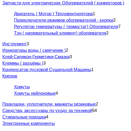
Запчасти для электрических Обогревателей ( конвекторов )
Двигатель ( Мотор ) Тепловентилятора
1
Переключатели режимов обогревателей - кнопки
2
Регулятор температуры ( термостат) Обогревателя
7
Тэн ( нагревательный элемент) обогревателя
2
Инструмент
3
Ионизаторы воды ( смягчение )
2
Клей-Силикон-Герметики-Смазки
3
Клеммы ( разъёмы )
3
Конденсатор пусковой Сушильной Машины
1
Крепеж
Хомуты
Хомуты нейлоновые
4
Прокладки, уплотнители, манжеты резиновые
2
Средства, аксессуары по уходу за техникой
54
Стиральные порошки
4
Электронные компоненты