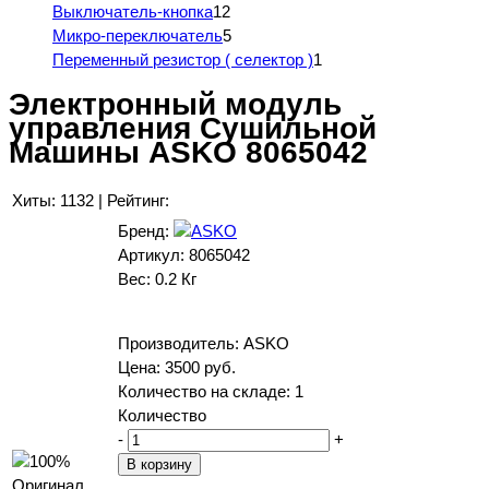
Выключатель-кнопка
12
Микро-переключатель
5
Переменный резистор ( селектор )
1
Электронный модуль
управления Сушильной
Машины ASKO 8065042
Хиты:
1132
|
Рейтинг:
Бренд:
Артикул:
8065042
Вес:
0.2 Кг
Производитель:
ASKO
Цена:
3500 руб.
Количество на складе:
1
Количество
-
+