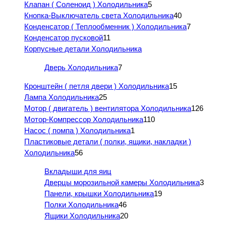
Клапан ( Соленоид ) Холодильника
5
Кнопка-Выключатель света Холодильника
40
Конденсатор ( Теплообменник ) Холодильника
7
Конденсатор пусковой
11
Корпусные детали Холодильника
Дверь Холодильника
7
Кронштейн ( петля двери ) Холодильника
15
Лампа Холодильника
25
Мотор ( двигатель ) вентилятора Холодильника
126
Мотор-Компрессор Холодильника
110
Насос ( помпа ) Холодильника
1
Пластиковые детали ( полки, ящики, накладки )
Холодильника
56
Вкладыши для яиц
Дверцы морозильной камеры Холодильника
3
Панели, крышки Холодильника
19
Полки Холодильника
46
Ящики Холодильника
20