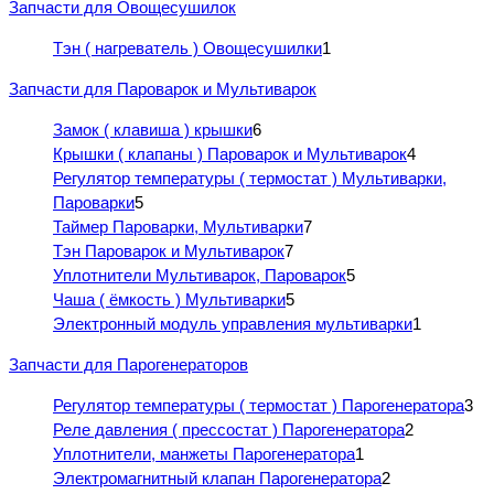
Запчасти для Овощесушилок
Тэн ( нагреватель ) Овощесушилки
1
Запчасти для Пароварок и Мультиварок
Замок ( клавиша ) крышки
6
Крышки ( клапаны ) Пароварок и Мультиварок
4
Регулятор температуры ( термостат ) Мультиварки,
Пароварки
5
Таймер Пароварки, Мультиварки
7
Тэн Пароварок и Мультиварок
7
Уплотнители Мультиварок, Пароварок
5
Чаша ( ёмкость ) Мультиварки
5
Электронный модуль управления мультиварки
1
Запчасти для Парогенераторов
Регулятор температуры ( термостат ) Парогенератора
3
Реле давления ( прессостат ) Парогенератора
2
Уплотнители, манжеты Парогенератора
1
Электромагнитный клапан Парогенератора
2