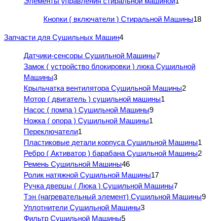
Элементы управления стиральной машиной
1
Кнопки ( включатели ) Стиральной Машины
18
Запчасти для Сушильных Машин
4
Датчики-сенсоры Сушильной Машины
7
Замок ( устройство блокировки ) люка Сушильной
Машины
3
Крыльчатка вентилятора Сушильной Машины
2
Мотор ( двигатель ) сушильной машины
1
Насос ( помпа ) Сушильной Машины
9
Ножка ( опора ) Сушильной Машины
1
Переключатели
1
Пластиковые детали корпуса Сушильной Машины
1
Ребро ( Активатор ) барабана Сушильной Машины
2
Ремень Сушильной Машины
46
Ролик натяжной Сушильной Машины
17
Ручка дверцы ( Люка ) Сушильной Машины
7
Тэн (нагревательный элемент) Сушильной Машины
9
Уплотнители Сушильной Машины
3
Фильтр Сушильной Машины
5