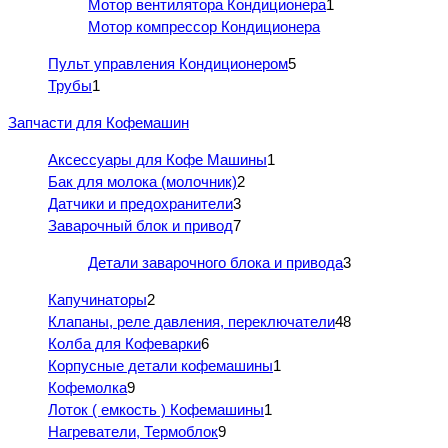
Мотор вентилятора Кондиционера
1
Мотор компрессор Кондиционера
Пульт управления Кондиционером
5
Трубы
1
Запчасти для Кофемашин
Аксессуары для Кофе Машины
1
Бак для молока (молочник)
2
Датчики и предохранители
3
Заварочный блок и привод
7
Детали заварочного блока и привода
3
Капучинаторы
2
Клапаны, реле давления, переключатели
48
Колба для Кофеварки
6
Корпусные детали кофемашины
1
Кофемолка
9
Лоток ( емкость ) Кофемашины
1
Нагреватели, Термоблок
9