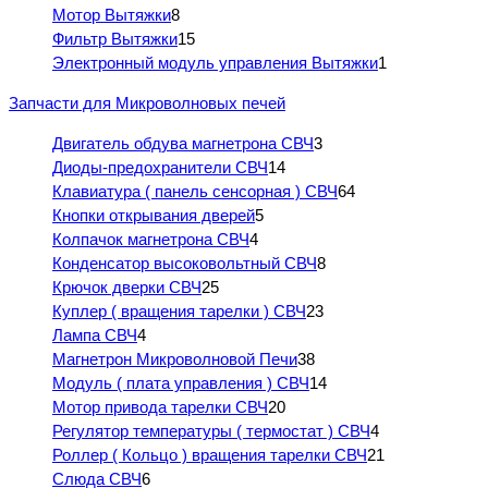
Мотор Вытяжки
8
Фильтр Вытяжки
15
Электронный модуль управления Вытяжки
1
Запчасти для Микроволновых печей
Двигатель обдува магнетрона СВЧ
3
Диоды-предохранители СВЧ
14
Клавиатура ( панель сенсорная ) СВЧ
64
Кнопки открывания дверей
5
Колпачок магнетрона СВЧ
4
Конденсатор высоковольтный СВЧ
8
Крючок дверки СВЧ
25
Куплер ( вращения тарелки ) СВЧ
23
Лампа СВЧ
4
Магнетрон Микроволновой Печи
38
Модуль ( плата управления ) СВЧ
14
Мотор привода тарелки СВЧ
20
Регулятор температуры ( термостат ) СВЧ
4
Роллер ( Кольцо ) вращения тарелки СВЧ
21
Слюда СВЧ
6