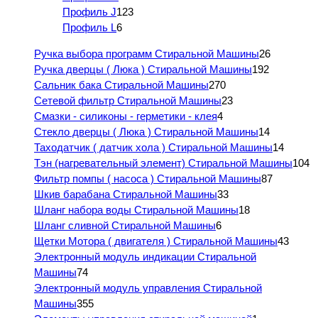
Профиль J
123
Профиль L
6
Ручка выбора программ Стиральной Машины
26
Ручка дверцы ( Люка ) Стиральной Машины
192
Сальник бака Стиральной Машины
270
Сетевой фильтр Стиральной Машины
23
Смазки - силиконы - герметики - клея
4
Стекло дверцы ( Люка ) Стиральной Машины
14
Таходатчик ( датчик хола ) Стиральной Машины
14
Тэн (нагревательный элемент) Стиральной Машины
104
Фильтр помпы ( насоса ) Стиральной Машины
87
Шкив барабана Стиральной Машины
33
Шланг набора воды Стиральной Машины
18
Шланг сливной Стиральной Машины
6
Щетки Мотора ( двигателя ) Стиральной Машины
43
Электронный модуль индикации Стиральной
Машины
74
Электронный модуль управления Стиральной
Машины
355