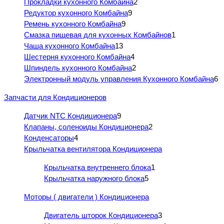
Прокладки кухонного Комбайна
2
Редуктор кухонного Комбайна
9
Ремень кухонного Комбайна
9
Смазка пищевая для кухонных Комбайнов
1
Чаша кухонного Комбайна
13
Шестерня кухонного Комбайна
4
Шпиндель кухонного Комбайна
2
Электронный модуль управления Кухонного Комбайна
6
Запчасти для Кондиционеров
Датчик NTC Кондиционера
9
Клапаны, соленоиды Кондиционера
2
Конденсаторы
4
Крыльчатка вентилятора Кондиционера
Крыльчатка внутреннего блока
1
Крыльчатка наружного блока
5
Моторы ( двигатели ) Кондиционера
Двигатель шторок Кондиционера
3