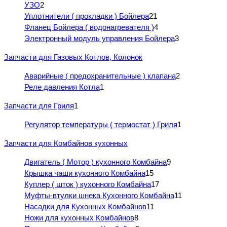
УЗО
2
Уплотнители ( прокладки ) Бойлера
21
Фланец Бойлера ( водонагревателя )
4
Электронный модуль управления Бойлера
3
Запчасти для Газовых Котлов, Колонок
Аварийные ( предохранительные ) клапана
2
Реле давления Котла
1
Запчасти для Гриля
1
Регулятор температуры ( термостат ) Гриля
1
Запчасти для Комбайнов кухонных
Двигатель ( Мотор ) кухонного Комбайна
9
Крышка чаши кухонного Комбайна
15
Куплер ( шток ) кухонного Комбайна
17
Муфты-втулки шнека Кухонного Комбайна
11
Насадки для Кухонных Комбайнов
11
Ножи для кухонных Комбайнов
8