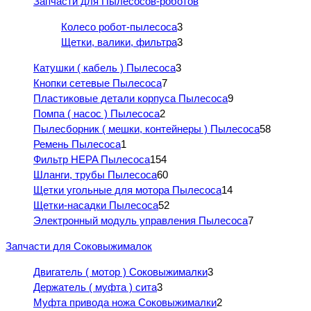
Запчасти для Пылесосов-роботов
Колесо робот-пылесоса
3
Щетки, валики, фильтра
3
Катушки ( кабель ) Пылесоса
3
Кнопки сетевые Пылесоса
7
Пластиковые детали корпуса Пылесоса
9
Помпа ( насос ) Пылесоса
2
Пылесборник ( мешки, контейнеры ) Пылесоса
58
Ремень Пылесоса
1
Фильтр HEPA Пылесоса
154
Шланги, трубы Пылесоса
60
Щетки угольные для мотора Пылесоса
14
Щетки-насадки Пылесоса
52
Электронный модуль управления Пылесоса
7
Запчасти для Соковыжималок
Двигатель ( мотор ) Соковыжималки
3
Держатель ( муфта ) сита
3
Муфта привода ножа Соковыжималки
2