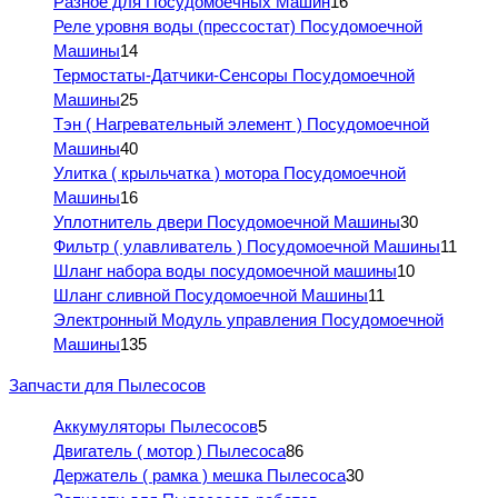
Разное для Посудомоечных Машин
16
Реле уровня воды (прессостат) Посудомоечной
Машины
14
Термостаты-Датчики-Сенсоры Посудомоечной
Машины
25
Тэн ( Нагревательный элемент ) Посудомоечной
Машины
40
Улитка ( крыльчатка ) мотора Посудомоечной
Машины
16
Уплотнитель двери Посудомоечной Машины
30
Фильтр ( улавливатель ) Посудомоечной Машины
11
Шланг набора воды посудомоечной машины
10
Шланг сливной Посудомоечной Машины
11
Электронный Модуль управления Посудомоечной
Машины
135
Запчасти для Пылесосов
Аккумуляторы Пылесосов
5
Двигатель ( мотор ) Пылесоса
86
Держатель ( рамка ) мешка Пылесоса
30