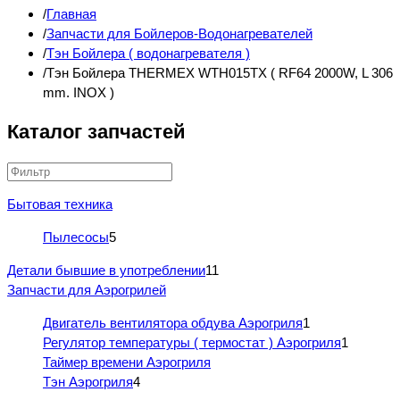
Главная
Запчасти для Бойлеров-Водонагревателей
Тэн Бойлера ( водонагревателя )
Тэн Бойлера THERMEX WTH015TX ( RF64 2000W, L 306
mm. INOX )
Каталог запчастей
Бытовая техника
Пылесосы
5
Детали бывшие в употреблении
11
Запчасти для Аэрогрилей
Двигатель вентилятора обдува Аэрогриля
1
Регулятор температуры ( термостат ) Аэрогриля
1
Таймер времени Аэрогриля
Тэн Аэрогриля
4