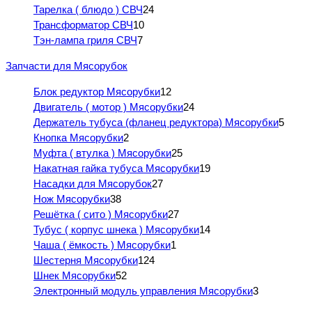
Тарелка ( блюдо ) СВЧ
24
Трансформатор СВЧ
10
Тэн-лампа гриля СВЧ
7
Запчасти для Мясорубок
Блок редуктор Мясорубки
12
Двигатель ( мотор ) Мясорубки
24
Держатель тубуса (фланец редуктора) Мясорубки
5
Кнопка Мясорубки
2
Муфта ( втулка ) Мясорубки
25
Накатная гайка тубуса Мясорубки
19
Насадки для Мясорубок
27
Нож Мясорубки
38
Решётка ( сито ) Мясорубки
27
Тубус ( корпус шнека ) Мясорубки
14
Чаша ( ёмкость ) Мясорубки
1
Шестерня Мясорубки
124
Шнек Мясорубки
52
Электронный модуль управления Мясорубки
3