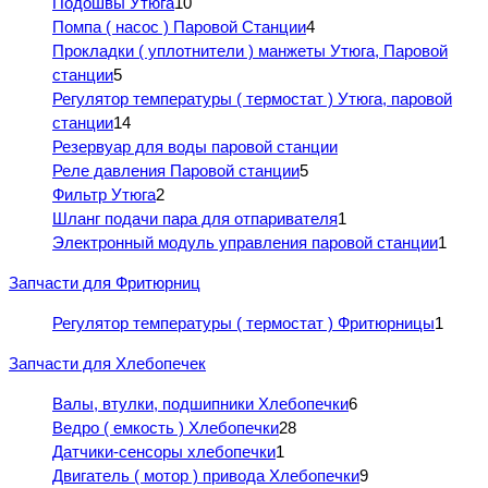
Подошвы Утюга
10
Помпа ( насос ) Паровой Станции
4
Прокладки ( уплотнители ) манжеты Утюга, Паровой
станции
5
Регулятор температуры ( термостат ) Утюга, паровой
станции
14
Резервуар для воды паровой станции
Реле давления Паровой станции
5
Фильтр Утюга
2
Шланг подачи пара для отпаривателя
1
Электронный модуль управления паровой станции
1
Запчасти для Фритюрниц
Регулятор температуры ( термостат ) Фритюрницы
1
Запчасти для Хлебопечек
Валы, втулки, подшипники Хлебопечки
6
Ведро ( емкость ) Хлебопечки
28
Датчики-сенсоры хлебопечки
1
Двигатель ( мотор ) привода Хлебопечки
9