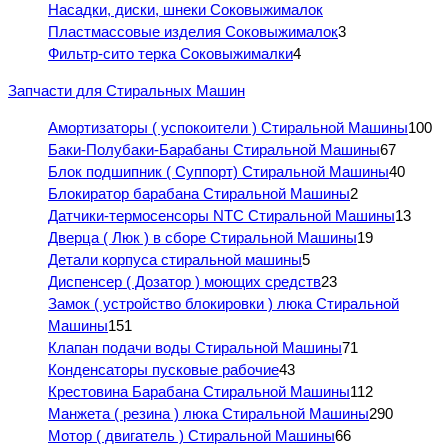
Насадки, диски, шнеки Соковыжималок
Пластмассовые изделия Соковыжималок
3
Фильтр-сито терка Соковыжималки
4
Запчасти для Стиральных Машин
Амортизаторы ( успокоители ) Стиральной Машины
100
Баки-Полубаки-Барабаны Стиральной Машины
67
Блок подшипник ( Суппорт) Стиральной Машины
40
Блокиратор барабана Стиральной Машины
2
Датчики-термосенсоры NTC Стиральной Машины
13
Дверца ( Люк ) в сборе Стиральной Машины
19
Детали корпуса стиральной машины
5
Диспенсер ( Дозатор ) моющих средств
23
Замок ( устройство блокировки ) люка Стиральной
Машины
151
Клапан подачи воды Стиральной Машины
71
Конденсаторы пусковые рабочие
43
Крестовина Барабана Стиральной Машины
112
Манжета ( резина ) люка Стиральной Машины
290
Мотор ( двигатель ) Стиральной Машины
66