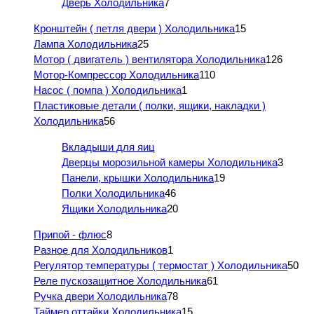
Дверь Холодильника
7
Кронштейн ( петля двери ) Холодильника
15
Лампа Холодильника
25
Мотор ( двигатель ) вентилятора Холодильника
126
Мотор-Компрессор Холодильника
110
Насос ( помпа ) Холодильника
1
Пластиковые детали ( полки, ящики, накладки )
Холодильника
56
Вкладыши для яиц
Дверцы морозильной камеры Холодильника
3
Панели, крышки Холодильника
19
Полки Холодильника
46
Ящики Холодильника
20
Припой - флюс
8
Разное для Холодильников
1
Регулятор температуры ( термостат ) Холодильника
50
Реле пускозащитное Холодильника
61
Ручка двери Холодильника
78
Таймер оттайки Холодильника
15