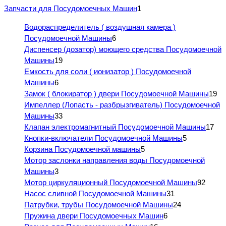
Запчасти для Посудомоечных Машин
1
Водораспределитель ( воздушная камера )
Посудомоечной Машины
6
Диспенсер (дозатор) моющего средства Посудомоечной
Машины
19
Емкость для соли ( ионизатор ) Посудомоечной
Машины
6
Замок ( блокиратор ) двери Посудомоечной Машины
19
Импеллер (Лопасть - разбрызгиватель) Посудомоечной
Машины
33
Клапан электромагнитный Посудомоечной Машины
17
Кнопки-включатели Посудомоечной Машины
5
Корзина Посудомоечной машины
5
Мотор заслонки направления воды Посудомоечной
Машины
3
Мотор циркуляционный Посудомоечной Машины
92
Насос сливной Посудомоечной Машины
31
Патрубки, трубы Посудомоечной Машины
24
Пружина двери Посудомоечных Машин
6