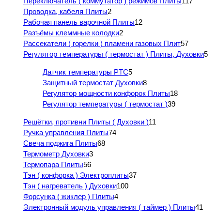
Переключатель ( коммутатор ) режимов Плиты
117
Проводка, кабеля Плиты
2
Рабочая панель варочной Плиты
12
Разъёмы клеммные колодки
2
Рассекатели ( горелки ) пламени газовых Плит
57
Регулятор температуры ( термостат ) Плиты, Духовки
5
Датчик температуры PTC
5
Защитный термостат Духовки
8
Регулятор мощности конфорок Плиты
18
Регулятор температуры ( термостат )
39
Решётки, противни Плиты ( Духовки )
11
Ручка управления Плиты
74
Свеча поджига Плиты
68
Термометр Духовки
3
Термопара Плиты
56
Тэн ( конфорка ) Электроплиты
37
Тэн ( нагреватель ) Духовки
100
Форсунка ( жиклер ) Плиты
4
Электронный модуль управления ( таймер ) Плиты
41