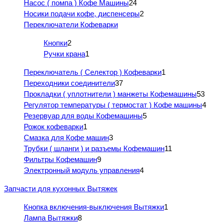
Насос ( помпа ) Кофе Машины
24
Носики подачи кофе, диспенсеры
2
Переключатели Кофеварки
Кнопки
2
Ручки крана
1
Переключатель ( Селектор ) Кофеварки
1
Переходники соединители
37
Прокладки ( уплотнители ) манжеты Кофемашины
53
Регулятор температуры ( термостат ) Кофе машины
4
Резервуар для воды Кофемашины
5
Рожок кофеварки
1
Смазка для Кофе машин
3
Трубки ( шланги ) и разъемы Кофемашин
11
Фильтры Кофемашин
9
Электронный модуль управления
4
Запчасти для кухонных Вытяжек
Кнопка включения-выключения Вытяжки
1
Лампа Вытяжки
8