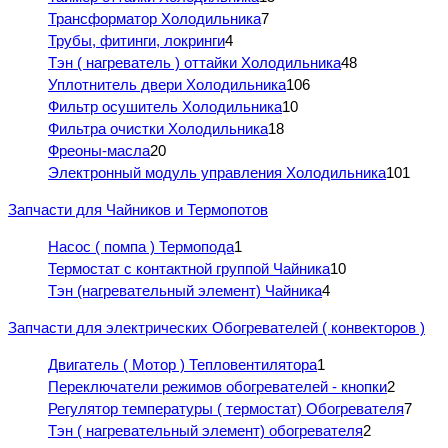
Трансформатор Холодильника
7
Трубы, фитинги, локринги
4
Тэн ( нагреватель ) оттайки Холодильника
48
Уплотнитель двери Холодильника
106
Фильтр осушитель Холодильника
10
Фильтра очистки Холодильника
18
Фреоны-масла
20
Электронный модуль управления Холодильника
101
Запчасти для Чайников и Термопотов
Насос ( помпа ) Термопода
1
Термостат с контактной группой Чайника
10
Тэн (нагревательный элемент) Чайника
4
Запчасти для электрических Обогревателей ( конвекторов )
Двигатель ( Мотор ) Тепловентилятора
1
Переключатели режимов обогревателей - кнопки
2
Регулятор температуры ( термостат) Обогревателя
7
Тэн ( нагревательный элемент) обогревателя
2