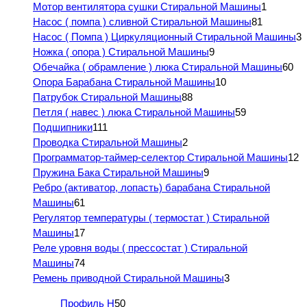
Мотор вентилятора сушки Стиральной Машины
1
Насос ( помпа ) сливной Стиральной Машины
81
Насос ( Помпа ) Циркуляционный Стиральной Машины
3
Ножка ( опора ) Стиральной Машины
9
Обечайка ( обрамление ) люка Стиральной Машины
60
Опора Барабана Стиральной Машины
10
Патрубок Стиральной Машины
88
Петля ( навес ) люка Стиральной Машины
59
Подшипники
111
Проводка Стиральной Машины
2
Программатор-таймер-селектор Стиральной Машины
12
Пружина Бака Стиральной Машины
9
Ребро (активатор, лопасть) барабана Стиральной
Машины
61
Регулятор температуры ( термостат ) Стиральной
Машины
17
Реле уровня воды ( прессостат ) Стиральной
Машины
74
Ремень приводной Стиральной Машины
3
Профиль H
50