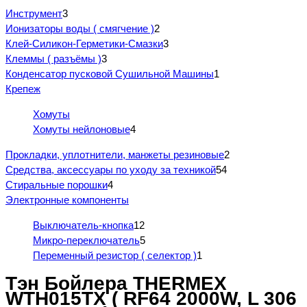
Инструмент
3
Ионизаторы воды ( смягчение )
2
Клей-Силикон-Герметики-Смазки
3
Клеммы ( разъёмы )
3
Конденсатор пусковой Сушильной Машины
1
Крепеж
Хомуты
Хомуты нейлоновые
4
Прокладки, уплотнители, манжеты резиновые
2
Средства, аксессуары по уходу за техникой
54
Стиральные порошки
4
Электронные компоненты
Выключатель-кнопка
12
Микро-переключатель
5
Переменный резистор ( селектор )
1
Тэн Бойлера THERMEX
WTH015TX ( RF64 2000W, L 306