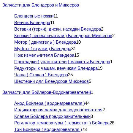
Запчасти для Блендеров и Миксеров
Блендерные ножки
11
Венчик Блендера
11
Вставки (терки), диски, насадки Блендера
2
Кнопки ( переключатели ) Блендеров-Миксеров
2
Мотор ( двигатель ) Блендера
10
Муфты ( втулки ) Блендера
31
Нож измельчителя Блендера
15
Прокладки ( уплотнители ) манжеты Блендера
1
Редукторы к чашам, венчикам Блендера
19
Чаша ( Стакан ) Блендера
25
Шестерни для Блендоров Миксеров
5
Запчасти для Бойлеров-Водонагревателей
1
Анод Бойлера ( водонагревателя )
44
Индикаторная лампа для водонагревателя
2
Клапан Бойлера предохранительный
3
Регулятор температуры ( термостат ) Бойлера
28
Тэн Бойлера ( водонагревателя )
73