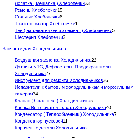
Лопатка ( мешалка ) Хлебопечки
23
Ремень Хлебопечки
15
Сальник Хлебопечки
6
Трансформатор Хлебопечки
1
Тэн ( нагревательный элемент ) Хлебопечеки
5
Шестерня Хлебопечки
2
Запчасти для Холодильников
Воздушная заслонка Холодильника
22
Датчики NTC, Дефростеры, Предохранители
Холодильника
77
Инструмент для ремонта Холодильников
26
Испарители к бытовым холодильникам и морозильным
камерам
34
Клапан ( Соленоид ) Холодильника
5
Кнопка-Выключатель света Холодильника
40
Конденсатор ( Теплообменник ) Холодильника
7
Конденсатор пусковой
11
Корпусные детали Холодильника