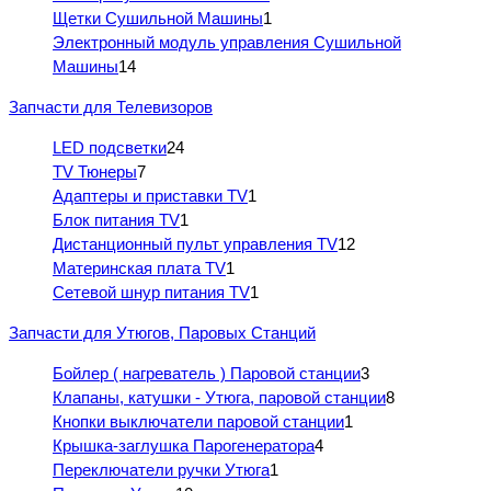
Щетки Сушильной Машины
1
Электронный модуль управления Сушильной
Машины
14
Запчасти для Телевизоров
LED подсветки
24
TV Тюнеры
7
Адаптеры и приставки TV
1
Блок питания TV
1
Дистанционный пульт управления TV
12
Материнская плата TV
1
Сетевой шнур питания TV
1
Запчасти для Утюгов, Паровых Станций
Бойлер ( нагреватель ) Паровой станции
3
Клапаны, катушки - Утюга, паровой станции
8
Кнопки выключатели паровой станции
1
Крышка-заглушка Парогенератора
4
Переключатели ручки Утюга
1