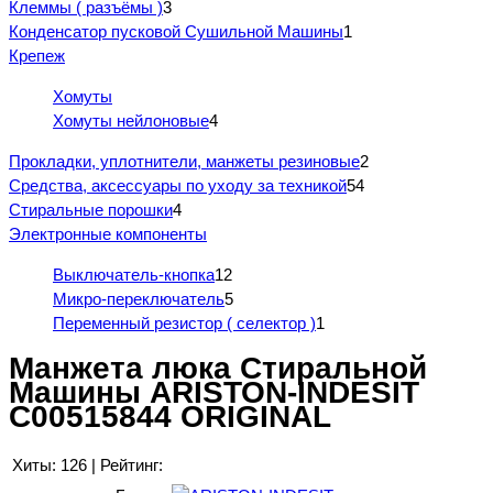
Клеммы ( разъёмы )
3
Конденсатор пусковой Сушильной Машины
1
Крепеж
Хомуты
Хомуты нейлоновые
4
Прокладки, уплотнители, манжеты резиновые
2
Средства, аксессуары по уходу за техникой
54
Стиральные порошки
4
Электронные компоненты
Выключатель-кнопка
12
Микро-переключатель
5
Переменный резистор ( селектор )
1
Манжета люка Стиральной
Машины ARISTON-INDESIT
C00515844 ORIGINAL
Хиты:
126
|
Рейтинг: