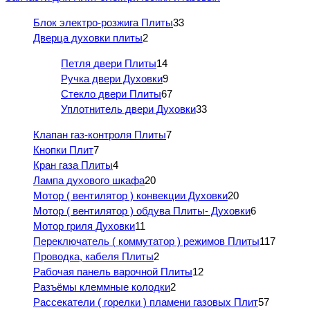
Блок электро-розжига Плиты
33
Дверца духовки плиты
2
Петля двери Плиты
14
Ручка двери Духовки
9
Стекло двери Плиты
67
Уплотнитель двери Духовки
33
Клапан газ-контроля Плиты
7
Кнопки Плит
7
Кран газа Плиты
4
Лампа духового шкафа
20
Мотор ( вентилятор ) конвекции Духовки
20
Мотор ( вентилятор ) обдува Плиты- Духовки
6
Мотор гриля Духовки
11
Переключатель ( коммутатор ) режимов Плиты
117
Проводка, кабеля Плиты
2
Рабочая панель варочной Плиты
12
Разъёмы клеммные колодки
2
Рассекатели ( горелки ) пламени газовых Плит
57