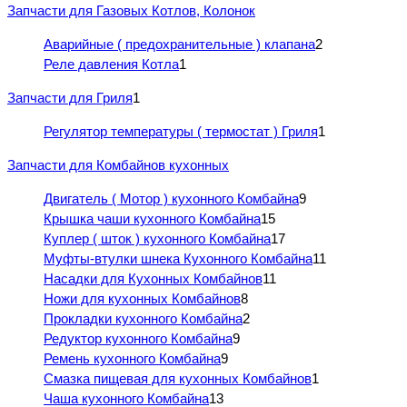
Запчасти для Газовых Котлов, Колонок
Аварийные ( предохранительные ) клапана
2
Реле давления Котла
1
Запчасти для Гриля
1
Регулятор температуры ( термостат ) Гриля
1
Запчасти для Комбайнов кухонных
Двигатель ( Мотор ) кухонного Комбайна
9
Крышка чаши кухонного Комбайна
15
Куплер ( шток ) кухонного Комбайна
17
Муфты-втулки шнека Кухонного Комбайна
11
Насадки для Кухонных Комбайнов
11
Ножи для кухонных Комбайнов
8
Прокладки кухонного Комбайна
2
Редуктор кухонного Комбайна
9
Ремень кухонного Комбайна
9
Смазка пищевая для кухонных Комбайнов
1
Чаша кухонного Комбайна
13