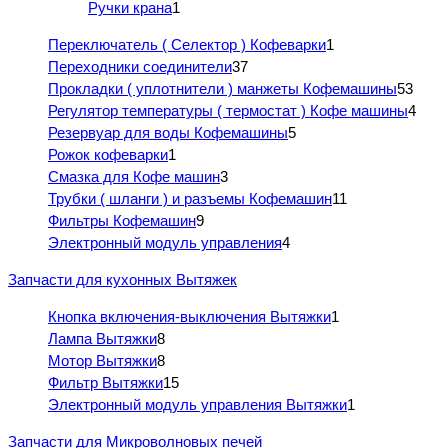
Ручки крана
1
Переключатель ( Селектор ) Кофеварки
1
Переходники соединители
37
Прокладки ( уплотнители ) манжеты Кофемашины
53
Регулятор температуры ( термостат ) Кофе машины
4
Резервуар для воды Кофемашины
5
Рожок кофеварки
1
Смазка для Кофе машин
3
Трубки ( шланги ) и разъемы Кофемашин
11
Фильтры Кофемашин
9
Электронный модуль управления
4
Запчасти для кухонных Вытяжек
Кнопка включения-выключения Вытяжки
1
Лампа Вытяжки
8
Мотор Вытяжки
8
Фильтр Вытяжки
15
Электронный модуль управления Вытяжки
1
Запчасти для Микроволновых печей