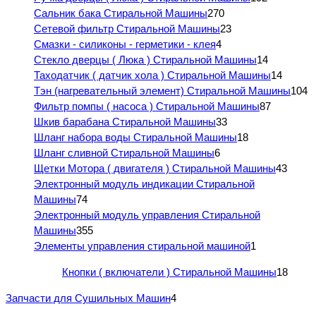
Сальник бака Стиральной Машины
270
Сетевой фильтр Стиральной Машины
23
Смазки - силиконы - герметики - клея
4
Стекло дверцы ( Люка ) Стиральной Машины
14
Таходатчик ( датчик хола ) Стиральной Машины
14
Тэн (нагревательный элемент) Стиральной Машины
104
Фильтр помпы ( насоса ) Стиральной Машины
87
Шкив барабана Стиральной Машины
33
Шланг набора воды Стиральной Машины
18
Шланг сливной Стиральной Машины
6
Щетки Мотора ( двигателя ) Стиральной Машины
43
Электронный модуль индикации Стиральной
Машины
74
Электронный модуль управления Стиральной
Машины
355
Элементы управления стиральной машиной
1
Кнопки ( включатели ) Стиральной Машины
18
Запчасти для Сушильных Машин
4