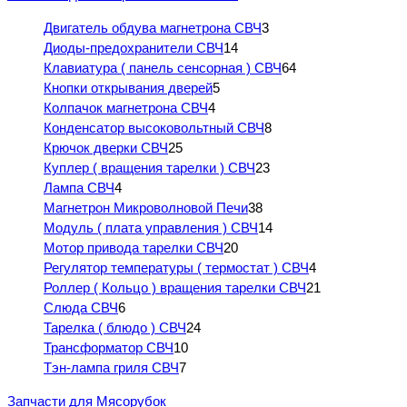
Двигатель обдува магнетрона СВЧ
3
Диоды-предохранители СВЧ
14
Клавиатура ( панель сенсорная ) СВЧ
64
Кнопки открывания дверей
5
Колпачок магнетрона СВЧ
4
Конденсатор высоковольтный СВЧ
8
Крючок дверки СВЧ
25
Куплер ( вращения тарелки ) СВЧ
23
Лампа СВЧ
4
Магнетрон Микроволновой Печи
38
Модуль ( плата управления ) СВЧ
14
Мотор привода тарелки СВЧ
20
Регулятор температуры ( термостат ) СВЧ
4
Роллер ( Кольцо ) вращения тарелки СВЧ
21
Слюда СВЧ
6
Тарелка ( блюдо ) СВЧ
24
Трансформатор СВЧ
10
Тэн-лампа гриля СВЧ
7
Запчасти для Мясорубок