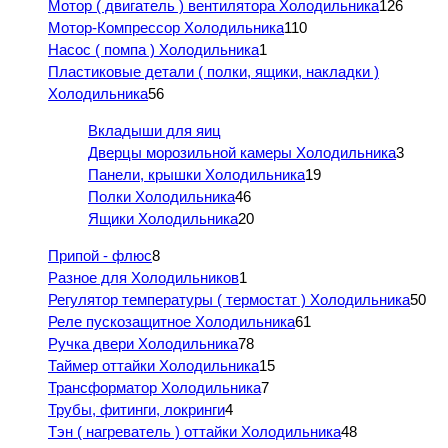
Мотор ( двигатель ) вентилятора Холодильника
126
Мотор-Компрессор Холодильника
110
Насос ( помпа ) Холодильника
1
Пластиковые детали ( полки, ящики, накладки )
Холодильника
56
Вкладыши для яиц
Дверцы морозильной камеры Холодильника
3
Панели, крышки Холодильника
19
Полки Холодильника
46
Ящики Холодильника
20
Припой - флюс
8
Разное для Холодильников
1
Регулятор температуры ( термостат ) Холодильника
50
Реле пускозащитное Холодильника
61
Ручка двери Холодильника
78
Таймер оттайки Холодильника
15
Трансформатор Холодильника
7
Трубы, фитинги, локринги
4
Тэн ( нагреватель ) оттайки Холодильника
48