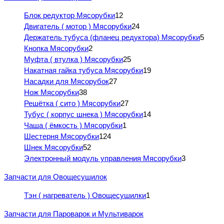
Блок редуктор Мясорубки
12
Двигатель ( мотор ) Мясорубки
24
Держатель тубуса (фланец редуктора) Мясорубки
5
Кнопка Мясорубки
2
Муфта ( втулка ) Мясорубки
25
Накатная гайка тубуса Мясорубки
19
Насадки для Мясорубок
27
Нож Мясорубки
38
Решётка ( сито ) Мясорубки
27
Тубус ( корпус шнека ) Мясорубки
14
Чаша ( ёмкость ) Мясорубки
1
Шестерня Мясорубки
124
Шнек Мясорубки
52
Электронный модуль управления Мясорубки
3
Запчасти для Овощесушилок
Тэн ( нагреватель ) Овощесушилки
1
Запчасти для Пароварок и Мультиварок