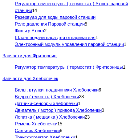
Регулятор температуры ( термостат ) Утюга, паровой
станции
14
Резервуар для воды паровой станции
Реле давления Паровой станции
5
Фильтр Утюга
2
Шланг подачи пара для отпаривателя
1
Электронный модуль управления паровой станции
1
Запчасти для Фритюрниц
Регулятор температуры ( термостат ) Фритюрницы
1
Запчасти для Хлебопечек
Валы, втулки, подшипники Хлебопечки
6
Ведро ( емкость ) Хлебопечки
28
Датчики-сенсоры хлебопечки
1
Двигатель ( мотор ) привода Хлебопечки
9
Лопатка ( мешалка ) Хлебопечки
23
Ремень Хлебопечки
15
Сальник Хлебопечки
6
Трансформатор Хлебопечки
1