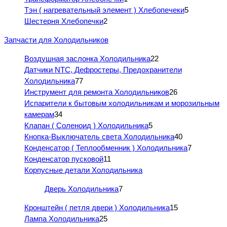
Тэн ( нагревательный элемент ) Хлебопечеки
5
Шестерня Хлебопечки
2
Запчасти для Холодильников
Воздушная заслонка Холодильника
22
Датчики NTC, Дефростеры, Предохранители
Холодильника
77
Инструмент для ремонта Холодильников
26
Испарители к бытовым холодильникам и морозильным
камерам
34
Клапан ( Соленоид ) Холодильника
5
Кнопка-Выключатель света Холодильника
40
Конденсатор ( Теплообменник ) Холодильника
7
Конденсатор пусковой
11
Корпусные детали Холодильника
Дверь Холодильника
7
Кронштейн ( петля двери ) Холодильника
15
Лампа Холодильника
25