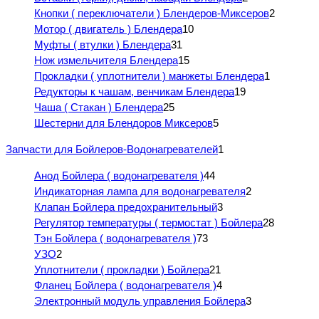
Кнопки ( переключатели ) Блендеров-Миксеров
2
Мотор ( двигатель ) Блендера
10
Муфты ( втулки ) Блендера
31
Нож измельчителя Блендера
15
Прокладки ( уплотнители ) манжеты Блендера
1
Редукторы к чашам, венчикам Блендера
19
Чаша ( Стакан ) Блендера
25
Шестерни для Блендоров Миксеров
5
Запчасти для Бойлеров-Водонагревателей
1
Анод Бойлера ( водонагревателя )
44
Индикаторная лампа для водонагревателя
2
Клапан Бойлера предохранительный
3
Регулятор температуры ( термостат ) Бойлера
28
Тэн Бойлера ( водонагревателя )
73
УЗО
2
Уплотнители ( прокладки ) Бойлера
21
Фланец Бойлера ( водонагревателя )
4
Электронный модуль управления Бойлера
3