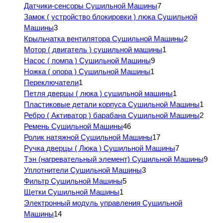
Датчики-сенсоры Сушильной Машины
7
Замок ( устройство блокировки ) люка Сушильной
Машины
3
Крыльчатка вентилятора Сушильной Машины
2
Мотор ( двигатель ) сушильной машины
1
Насос ( помпа ) Сушильной Машины
9
Ножка ( опора ) Сушильной Машины
1
Переключатели
1
Петля дверцы ( люка ) сушильной машины
1
Пластиковые детали корпуса Сушильной Машины
1
Ребро ( Активатор ) барабана Сушильной Машины
2
Ремень Сушильной Машины
46
Ролик натяжной Сушильной Машины
17
Ручка дверцы ( Люка ) Сушильной Машины
7
Тэн (нагревательный элемент) Сушильной Машины
9
Уплотнители Сушильной Машины
3
Фильтр Сушильной Машины
5
Щетки Сушильной Машины
1
Электронный модуль управления Сушильной
Машины
14