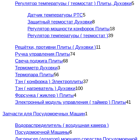
Регулятор температуры ( термостат ) Плиты, Духовки
5
Датчик температуры PTC
5
Защитный термостат Духовки
8
Регулятор мощности конфорок Плиты
18
Регулятор температуры ( термостат )
39
Решётки, противни Плиты ( Духовки )
11
Ручка управления Плиты
74
Свеча поджига Плиты
68
Термометр Духовки
3
Термопара Плиты
56
Тэн ( конфорка ) Электроплиты
37
Тэн ( нагреватель ) Духовки
100
Форсунка ( жиклер ) Плиты
4
Электронный модуль управления ( таймер ) Плиты
41
Запчасти для Посудомоечных Машин
1
Водораспределитель ( воздушная камера )
Посудомоечной Машины
6
Диспенсер (дозатор) моющего средства Посудомоечной