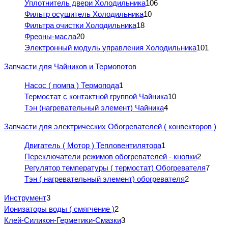
Уплотнитель двери Холодильника
106
Фильтр осушитель Холодильника
10
Фильтра очистки Холодильника
18
Фреоны-масла
20
Электронный модуль управления Холодильника
101
Запчасти для Чайников и Термопотов
Насос ( помпа ) Термопода
1
Термостат с контактной группой Чайника
10
Тэн (нагревательный элемент) Чайника
4
Запчасти для электрических Обогревателей ( конвекторов )
Двигатель ( Мотор ) Тепловентилятора
1
Переключатели режимов обогревателей - кнопки
2
Регулятор температуры ( термостат) Обогревателя
7
Тэн ( нагревательный элемент) обогревателя
2
Инструмент
3
Ионизаторы воды ( смягчение )
2
Клей-Силикон-Герметики-Смазки
3