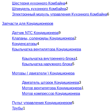
Шестерня кухонного Комбайна
4
Шпиндель кухонного Комбайна
2
Электронный модуль управления Кухонного Комбайна
6
Запчасти для Кондиционеров
Датчик NTC Кондиционера
9
Клапаны, соленоиды Кондиционера
2
Конденсаторы
4
Крыльчатка вентилятора Кондиционера
Крыльчатка внутреннего блока
1
Крыльчатка наружного блока
5
Моторы ( двигатели ) Кондиционера
Двигатель шторок Кондиционера
3
Мотор вентилятора Кондиционера
1
Мотор компрессор Кондиционера
Пульт управления Кондиционером
5
Трубы
1