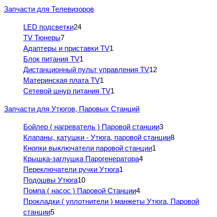
Запчасти для Телевизоров
LED подсветки
24
TV Тюнеры
7
Адаптеры и приставки TV
1
Блок питания TV
1
Дистанционный пульт управления TV
12
Материнская плата TV
1
Сетевой шнур питания TV
1
Запчасти для Утюгов, Паровых Станций
Бойлер ( нагреватель ) Паровой станции
3
Клапаны, катушки - Утюга, паровой станции
8
Кнопки выключатели паровой станции
1
Крышка-заглушка Парогенератора
4
Переключатели ручки Утюга
1
Подошвы Утюга
10
Помпа ( насос ) Паровой Станции
4
Прокладки ( уплотнители ) манжеты Утюга, Паровой
станции
5