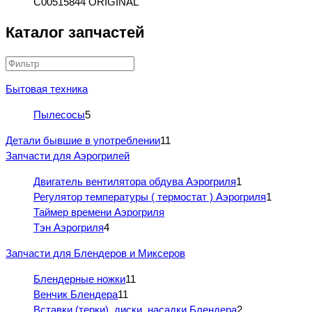
C00515844 ORIGINAL
Каталог запчастей
Бытовая техника
Пылесосы
5
Детали бывшие в употреблении
11
Запчасти для Аэрогрилей
Двигатель вентилятора обдува Аэрогриля
1
Регулятор температуры ( термостат ) Аэрогриля
1
Таймер времени Аэрогриля
Тэн Аэрогриля
4
Запчасти для Блендеров и Миксеров
Блендерные ножки
11
Венчик Блендера
11
Вставки (терки), диски, насадки Блендера
2