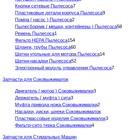
Кнопки сетевые Пылесоса
7
Пластиковые детали корпуса Пылесоса
9
Помпа ( насос ) Пылесоса
2
Пылесборник ( мешки, контейнеры ) Пылесоса
58
Ремень Пылесоса
1
Фильтр HEPA Пылесоса
154
Шланги, трубы Пылесоса
60
Щетки угольные для мотора Пылесоса
14
Щетки-насадки Пылесоса
52
Электронный модуль управления Пылесоса
7
Запчасти для Соковыжималок
Двигатель ( мотор ) Соковыжималки
3
Держатель ( муфта ) сита
3
Муфта привода ножа Соковыжималки
2
Насадки, диски, шнеки Соковыжималок
Пластмассовые изделия Соковыжималок
3
Фильтр-сито терка Соковыжималки
4
Запчасти для Стиральных Машин