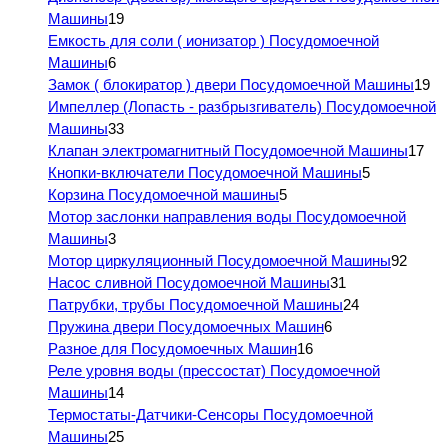
Машины
19
Емкость для соли ( ионизатор ) Посудомоечной
Машины
6
Замок ( блокиратор ) двери Посудомоечной Машины
19
Импеллер (Лопасть - разбрызгиватель) Посудомоечной
Машины
33
Клапан электромагнитный Посудомоечной Машины
17
Кнопки-включатели Посудомоечной Машины
5
Корзина Посудомоечной машины
5
Мотор заслонки направления воды Посудомоечной
Машины
3
Мотор циркуляционный Посудомоечной Машины
92
Насос сливной Посудомоечной Машины
31
Патрубки, трубы Посудомоечной Машины
24
Пружина двери Посудомоечных Машин
6
Разное для Посудомоечных Машин
16
Реле уровня воды (прессостат) Посудомоечной
Машины
14
Термостаты-Датчики-Сенсоры Посудомоечной
Машины
25