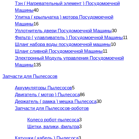
Тэн ( Нагревательный элемент ) Посудомоечной
Машины
40
Улитка ( крыльчатка ) мотора Посудомоечной
Машины
16
Уплотнитель двери Посудомоечной Машины
30
Фильтр ( улавливатель ) Посудомоечной Машины
11
Шланг набора воды посудомоечной машины
10
Шланг сливной Посудомоечной Машины
11
Электронный Модуль управления Посудомоечной
Машины
135
Запчасти для Пылесосов
Аккумуляторы Пылесосов
5
Двигатель ( мотор ) Пылесоса
86
Держатель ( рамка ) мешка Пылесоса
30
Запчасти для Пылесосов-роботов
Колесо робот-пылесоса
3
Щетки, валики, фильтра
3
Катушки ( кабель ) Пылесоса
3