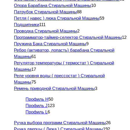
Опора Барабана Стиральной Машины
10
Патрубок Стиральной Машины
88
Петля ( навес ) люка Стиральной Машины
59
Подшипники
111
Проводка Стиральной Машины
2
Программатор-таймер-селектор Стиральной Машины
12
Пружина Бака Стиральной Машины
9
Ребро (активатор, лопасть) барабана Стиральной
Машины
61
Регулятор температуры ( термостат ) Стиральной
Машины
17
Реле уровня воды ( прессостат ) Стиральной
Машины
75
Ремень приводной Стиральной Машины
3
Профиль H
50
Профиль J
123
Профиль L
6
Ручка выбора программ Стиральной Машины
26
Ручка дверцы ( Люка ) Стиральной Машины
192