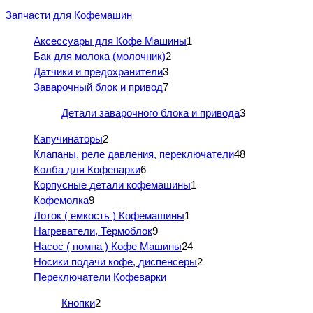
Запчасти для Кофемашин
Аксессуары для Кофе Машины
1
Бак для молока (молочник)
2
Датчики и предохранители
3
Заварочный блок и привод
7
Детали заварочного блока и привода
3
Капучинаторы
2
Клапаны, реле давления, переключатели
48
Колба для Кофеварки
6
Корпусные детали кофемашины
1
Кофемолка
9
Лоток ( емкость ) Кофемашины
1
Нагреватели, Термоблок
9
Насос ( помпа ) Кофе Машины
24
Носики подачи кофе, диспенсеры
2
Переключатели Кофеварки
Кнопки
2