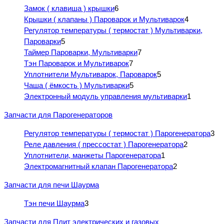
Замок ( клавиша ) крышки
6
Крышки ( клапаны ) Пароварок и Мультиварок
4
Регулятор температуры ( термостат ) Мультиварки,
Пароварки
5
Таймер Пароварки, Мультиварки
7
Тэн Пароварок и Мультиварок
7
Уплотнители Мультиварок, Пароварок
5
Чаша ( ёмкость ) Мультиварки
5
Электронный модуль управления мультиварки
1
Запчасти для Парогенераторов
Регулятор температуры ( термостат ) Парогенератора
3
Реле давления ( прессостат ) Парогенератора
2
Уплотнители, манжеты Парогенератора
1
Электромагнитный клапан Парогенератора
2
Запчасти для печи Шаурма
Тэн печи Шаурма
3
Запчасти для Плит электрических и газовых