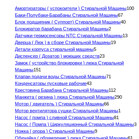
Амортизаторы ( успокоители ) Стиральной Машины
100
Баки-Полубаки-Барабаны Стиральной Машины
67
Блок подшипник ( Суппорт) Стиральной Машины
40
Блокиратор барабана Стиральной Машины
2
Датчики-термосенсоры NTC Стиральной Машины
13
Дверца ( Люк ) в сборе Стиральной Машины
19
Детали корпуса стиральной машины
5
Диспенсер ( Дозатор ) моющих средств
23
Замок ( устройство блокировки ) люка Стиральной
Машины
151
Клапан подачи воды Стиральной Машины
71
Конденсаторы пусковые рабочие
43
Крестовина Барабана Стиральной Машины
112
Манжета ( резина ) люка Стиральной Машины
290
Мотор ( двигатель ) Стиральной Машины
66
Мотор вентилятора сушки Стиральной Машины
1
Насос ( помпа ) сливной Стиральной Машины
81
Насос ( Помпа ) Циркуляционный Стиральной Машины
3
Ножка ( опора ) Стиральной Машины
9
Обечайка ( обрамление ) люка Стиральной Машины
61