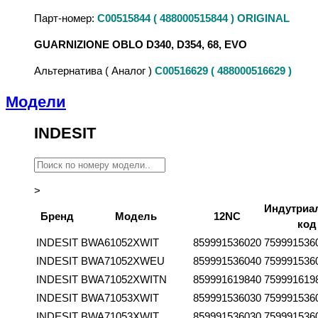
Парт-номер:
C00515844 ( 488000515844 ) ORIGINAL
GUARNIZIONE OBLO D340, D354, 68, EVO
Альтернатива ( Аналог )
C00516629 ( 488000516629 )
Модели
INDESIT
>
Индутриа
Бренд
Модель
12NC
код
INDESIT
BWA61052XWIT
859991536020
759991536
INDESIT
BWA71052XWEU
859991536040
759991536
INDESIT
BWA71052XWITN
859991619840
759991619
INDESIT
BWA71053XWIT
859991536030
759991536
INDESIT
BWA71053XWIT
859991536030
759991536