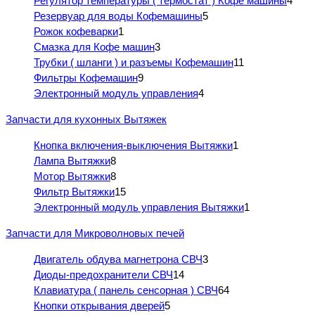
Регулятор температуры ( термостат ) Кофе машины
4
Резервуар для воды Кофемашины
5
Рожок кофеварки
1
Смазка для Кофе машин
3
Трубки ( шланги ) и разъемы Кофемашин
11
Фильтры Кофемашин
9
Электронный модуль управления
4
Запчасти для кухонных Вытяжек
Кнопка включения-выключения Вытяжки
1
Лампа Вытяжки
8
Мотор Вытяжки
8
Фильтр Вытяжки
15
Электронный модуль управления Вытяжки
1
Запчасти для Микроволновых печей
Двигатель обдува магнетрона СВЧ
3
Диоды-предохранители СВЧ
14
Клавиатура ( панель сенсорная ) СВЧ
64
Кнопки открывания дверей
5