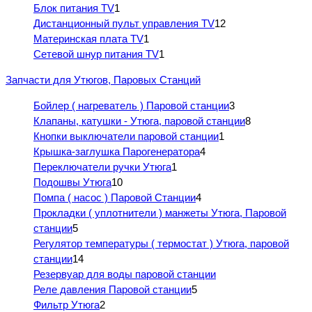
Блок питания TV
1
Дистанционный пульт управления TV
12
Материнская плата TV
1
Сетевой шнур питания TV
1
Запчасти для Утюгов, Паровых Станций
Бойлер ( нагреватель ) Паровой станции
3
Клапаны, катушки - Утюга, паровой станции
8
Кнопки выключатели паровой станции
1
Крышка-заглушка Парогенератора
4
Переключатели ручки Утюга
1
Подошвы Утюга
10
Помпа ( насос ) Паровой Станции
4
Прокладки ( уплотнители ) манжеты Утюга, Паровой
станции
5
Регулятор температуры ( термостат ) Утюга, паровой
станции
14
Резервуар для воды паровой станции
Реле давления Паровой станции
5
Фильтр Утюга
2