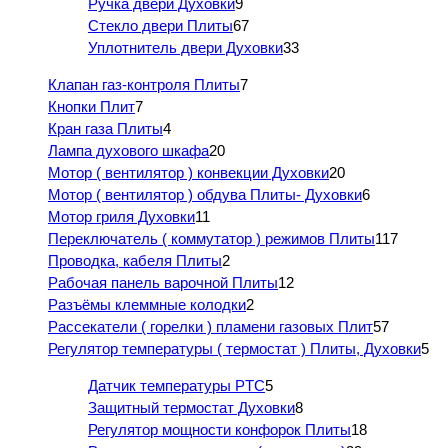
Ручка двери Духовки
9
Стекло двери Плиты
67
Уплотнитель двери Духовки
33
Клапан газ-контроля Плиты
7
Кнопки Плит
7
Кран газа Плиты
4
Лампа духового шкафа
20
Мотор ( вентилятор ) конвекции Духовки
20
Мотор ( вентилятор ) обдува Плиты- Духовки
6
Мотор гриля Духовки
11
Переключатель ( коммутатор ) режимов Плиты
117
Проводка, кабеля Плиты
2
Рабочая панель варочной Плиты
12
Разъёмы клеммные колодки
2
Рассекатели ( горелки ) пламени газовых Плит
57
Регулятор температуры ( термостат ) Плиты, Духовки
5
Датчик температуры PTC
5
Защитный термостат Духовки
8
Регулятор мощности конфорок Плиты
18