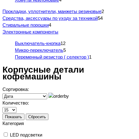
Прокладки, уплотнители, манжеты резиновые
2
Средства, аксессуары по уходу за техникой
54
Стиральные порошки
4
Электронные компоненты
Выключатель-кнопка
12
Микро-переключатель
5
Переменный резистор ( селектор )
1
Корпусные детали
кофемашины
Сортировка:
Количество:
Показать
Сбросить
Категория
LED подсветки