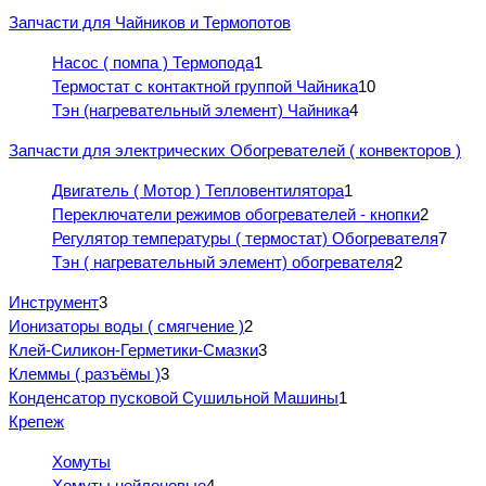
Запчасти для Чайников и Термопотов
Насос ( помпа ) Термопода
1
Термостат с контактной группой Чайника
10
Тэн (нагревательный элемент) Чайника
4
Запчасти для электрических Обогревателей ( конвекторов )
Двигатель ( Мотор ) Тепловентилятора
1
Переключатели режимов обогревателей - кнопки
2
Регулятор температуры ( термостат) Обогревателя
7
Тэн ( нагревательный элемент) обогревателя
2
Инструмент
3
Ионизаторы воды ( смягчение )
2
Клей-Силикон-Герметики-Смазки
3
Клеммы ( разъёмы )
3
Конденсатор пусковой Сушильной Машины
1
Крепеж
Хомуты
Хомуты нейлоновые
4