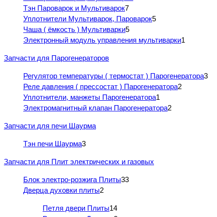
Тэн Пароварок и Мультиварок
7
Уплотнители Мультиварок, Пароварок
5
Чаша ( ёмкость ) Мультиварки
5
Электронный модуль управления мультиварки
1
Запчасти для Парогенераторов
Регулятор температуры ( термостат ) Парогенератора
3
Реле давления ( прессостат ) Парогенератора
2
Уплотнители, манжеты Парогенератора
1
Электромагнитный клапан Парогенератора
2
Запчасти для печи Шаурма
Тэн печи Шаурма
3
Запчасти для Плит электрических и газовых
Блок электро-розжига Плиты
33
Дверца духовки плиты
2
Петля двери Плиты
14