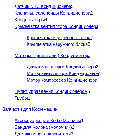
Датчик NTC Кондиционера
9
Клапаны, соленоиды Кондиционера
2
Конденсаторы
4
Крыльчатка вентилятора Кондиционера
Крыльчатка внутреннего блока
1
Крыльчатка наружного блока
5
Моторы ( двигатели ) Кондиционера
Двигатель шторок Кондиционера
3
Мотор вентилятора Кондиционера
1
Мотор компрессор Кондиционера
Пульт управления Кондиционером
5
Трубы
1
Запчасти для Кофемашин
Аксессуары для Кофе Машины
1
Бак для молока (молочник)
2
Датчики и предохранители
3