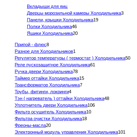
Вкладыши для яиц
Дверцы морозильной камеры Холодильника
3
Панели, крышки Холодильника
19
Полки Холодильника
46
Ящики Холодильника
20
Припой - флюс
8
Разное для Холодильников
1
Регулятор температуры ( термостат ) Холодильника
50
Реле пускозащитное Холодильника
61
Ручка двери Холодильника
78
Таймер оттайки Холодильника
15
Трансформатор Холодильника
7
Трубы, фитинги, локринги
4
Тэн ( нагреватель ) оттайки Холодильника
48
Уплотнитель двери Холодильника
106
Фильтр осушитель Холодильника
10
Фильтра очистки Холодильника
18
Фреоны-масла
20
Электронный модуль управления Холодильника
101