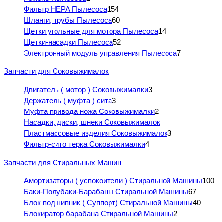
Фильтр HEPA Пылесоса
154
Шланги, трубы Пылесоса
60
Щетки угольные для мотора Пылесоса
14
Щетки-насадки Пылесоса
52
Электронный модуль управления Пылесоса
7
Запчасти для Соковыжималок
Двигатель ( мотор ) Соковыжималки
3
Держатель ( муфта ) сита
3
Муфта привода ножа Соковыжималки
2
Насадки, диски, шнеки Соковыжималок
Пластмассовые изделия Соковыжималок
3
Фильтр-сито терка Соковыжималки
4
Запчасти для Стиральных Машин
Амортизаторы ( успокоители ) Стиральной Машины
100
Баки-Полубаки-Барабаны Стиральной Машины
67
Блок подшипник ( Суппорт) Стиральной Машины
40
Блокиратор барабана Стиральной Машины
2