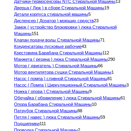
Датчики-термосенсоры NTC Стиральной Машины
13
Дверца ( Люк ) в сборе Стиральной Машины
19
Детали корпуса стиральной машины
5
Диспенсер ( Дозатор ) моющих средств
23
Замок ( устройство блокировки ) люка Стиральной
Машины
151
Клапан подачи воды Стиральной Машины
71
Конденсаторы пусковые рабочие
43
Крестовина Барабана Стиральной Машины
112
Манжета ( резина ) люка Стиральной Машины
290
Мотор ( двигатель ) Стиральной Машины
66
Мотор вентилятора сушки Стиральной Машины
1
Насос ( помпа ) сливной Стиральной Машины
81
Насос ( Помпа ) Циркуляционный Стиральной Машины
3
Ножка ( опора ) Стиральной Машины
9
Обечайка ( обрамление ) люка Стиральной Машины
61
Опора Барабана Стиральной Машины
10
Патрубок Стиральной Машины
88
Петля ( навес ) люка Стиральной Машины
59
Подшипники
111
Проводка Стиральной Машины
2