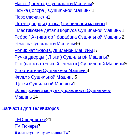
Насос ( помпа ) Сушильной Машины
9
Ножка ( опора ) Сушильной Машины
1
Переключатели
1
Петля дверцы ( люка ) сушильной машины
1
Пластиковые детали корпуса Сушильной Машины
1
Ребро ( Активатор ) барабана Сушильной Машины
2
Ремень Сушильной Машины
46
Ролик натяжной Сушильной Машины
17
Ручка дверцы ( Люка ) Сушильной Машины
7
Тэн (нагревательный элемент) Сушильной Машины
9
Уплотнители Сушильной Машины
3
Фильтр Сушильной Машины
5
Щетки Сушильной Машины
1
Электронный модуль управления Сушильной
Машины
14
Запчасти для Телевизоров
LED подсветки
24
TV Тюнеры
7
Адаптеры и приставки TV
1