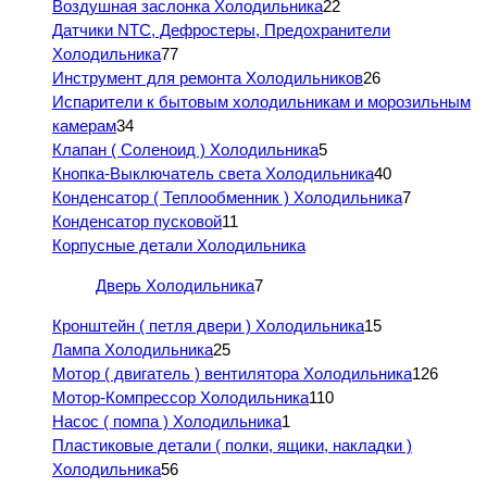
Воздушная заслонка Холодильника
22
Датчики NTC, Дефростеры, Предохранители
Холодильника
77
Инструмент для ремонта Холодильников
26
Испарители к бытовым холодильникам и морозильным
камерам
34
Клапан ( Соленоид ) Холодильника
5
Кнопка-Выключатель света Холодильника
40
Конденсатор ( Теплообменник ) Холодильника
7
Конденсатор пусковой
11
Корпусные детали Холодильника
Дверь Холодильника
7
Кронштейн ( петля двери ) Холодильника
15
Лампа Холодильника
25
Мотор ( двигатель ) вентилятора Холодильника
126
Мотор-Компрессор Холодильника
110
Насос ( помпа ) Холодильника
1
Пластиковые детали ( полки, ящики, накладки )
Холодильника
56