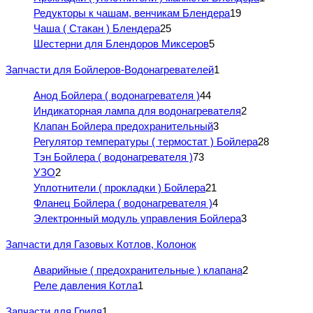
Редукторы к чашам, венчикам Блендера
19
Чаша ( Стакан ) Блендера
25
Шестерни для Блендоров Миксеров
5
Запчасти для Бойлеров-Водонагревателей
1
Анод Бойлера ( водонагревателя )
44
Индикаторная лампа для водонагревателя
2
Клапан Бойлера предохранительный
3
Регулятор температуры ( термостат ) Бойлера
28
Тэн Бойлера ( водонагревателя )
73
УЗО
2
Уплотнители ( прокладки ) Бойлера
21
Фланец Бойлера ( водонагревателя )
4
Электронный модуль управления Бойлера
3
Запчасти для Газовых Котлов, Колонок
Аварийные ( предохранительные ) клапана
2
Реле давления Котла
1
Запчасти для Гриля
1