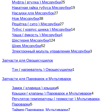
Муфта ( втулка ) Мясорубки
25
Накатная гайка тубуса Мясорубки
19
Насадки для Мясорубок
27
Нож Мясорубки
38
Решётка ( сито ) Мясорубки
27
Тубус ( корпус шнека ) Мясорубки
14
Чаша ( ёмкость ) Мясорубки
1
Шестерня Мясорубки
124
Шнек Мясорубки
52
Электронный модуль управления Мясорубки
3
Запчасти для Овощесушилок
Тэн ( нагреватель ) Овощесушилки
1
Запчасти для Пароварок и Мультиварок
Замок ( клавиша ) крышки
6
Крышки ( клапаны ) Пароварок и Мультиварок
4
Регулятор температуры ( термостат ) Мультиварки,
Пароварки
5
Таймер Пароварки, Мультиварки
7