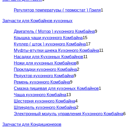
Регулятор температуры ( термостат ) Гриля
1
Запчасти для Комбайнов кухонных
Двигатель ( Мотор ) кухонного Комбайна
9
Крышка чаши кухонного Комбайна
15
Куплер ( шток ) кухонного Комбайна
17
Муфты-втулки шнека Кухонного Комбайна
11
Насадки для Кухонных Комбайнов
11
Ножи для кухонных Комбайнов
8
Прокладки кухонного Комбайна
2
Редуктор кухонного Комбайна
9
Ремень кухонного Комбайна
9
Смазка пищевая для кухонных Комбайнов
1
Чаша кухонного Комбайна
13
Шестерня кухонного Комбайна
4
Шпиндель кухонного Комбайна
2
Электронный модуль управления Кухонного Комбайна
6
Запчасти для Кондиционеров