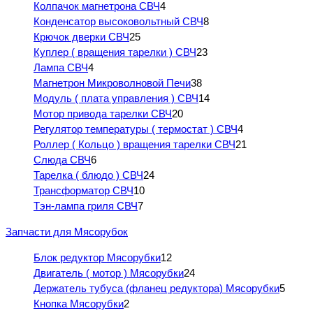
Колпачок магнетрона СВЧ
4
Конденсатор высоковольтный СВЧ
8
Крючок дверки СВЧ
25
Куплер ( вращения тарелки ) СВЧ
23
Лампа СВЧ
4
Магнетрон Микроволновой Печи
38
Модуль ( плата управления ) СВЧ
14
Мотор привода тарелки СВЧ
20
Регулятор температуры ( термостат ) СВЧ
4
Роллер ( Кольцо ) вращения тарелки СВЧ
21
Слюда СВЧ
6
Тарелка ( блюдо ) СВЧ
24
Трансформатор СВЧ
10
Тэн-лампа гриля СВЧ
7
Запчасти для Мясорубок
Блок редуктор Мясорубки
12
Двигатель ( мотор ) Мясорубки
24
Держатель тубуса (фланец редуктора) Мясорубки
5
Кнопка Мясорубки
2