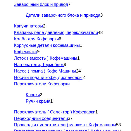
Заварочный блок и привод
7
Детали заварочного блока и привода
3
Капучинаторы
2
Клапаны, реле давления, переключатели
48
Колба для Кофеварки
6
Корпусные детали кофемашины
1
Кофемолка
9
Лоток ( емкость ) Кофемашины
1
Нагреватели, Термоблок
9
Насос ( помпа ) Кофе Машины
24
Носики подачи кофе, диспенсеры
2
Переключатели Кофеварки
Кнопки
2
Ручки крана
1
Переключатель ( Селектор ) Кофеварки
1
Переходники соединители
37
Прокладки ( уплотнители ) манжеты Кофемашины
53