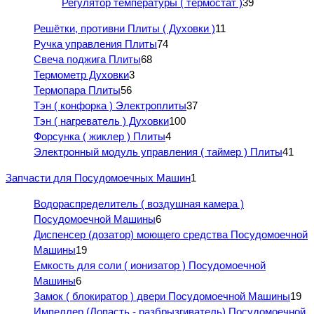
Регулятор температуры ( термостат )
39
Решётки, противни Плиты ( Духовки )
11
Ручка управления Плиты
74
Свеча поджига Плиты
68
Термометр Духовки
3
Термопара Плиты
56
Тэн ( конфорка ) Электроплиты
37
Тэн ( нагреватель ) Духовки
100
Форсунка ( жиклер ) Плиты
4
Электронный модуль управления ( таймер ) Плиты
41
Запчасти для Посудомоечных Машин
1
Водораспределитель ( воздушная камера )
Посудомоечной Машины
6
Диспенсер (дозатор) моющего средства Посудомоечной
Машины
19
Емкость для соли ( ионизатор ) Посудомоечной
Машины
6
Замок ( блокиратор ) двери Посудомоечной Машины
19
Импеллер (Лопасть - разбрызгиватель) Посудомоечной