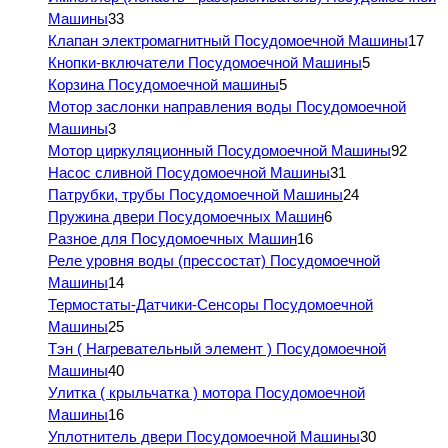
Машины
33
Клапан электромагнитный Посудомоечной Машины
17
Кнопки-включатели Посудомоечной Машины
5
Корзина Посудомоечной машины
5
Мотор заслонки направления воды Посудомоечной
Машины
3
Мотор циркуляционный Посудомоечной Машины
92
Насос сливной Посудомоечной Машины
31
Патрубки, трубы Посудомоечной Машины
24
Пружина двери Посудомоечных Машин
6
Разное для Посудомоечных Машин
16
Реле уровня воды (прессостат) Посудомоечной
Машины
14
Термостаты-Датчики-Сенсоры Посудомоечной
Машины
25
Тэн ( Нагревательный элемент ) Посудомоечной
Машины
40
Улитка ( крыльчатка ) мотора Посудомоечной
Машины
16
Уплотнитель двери Посудомоечной Машины
30