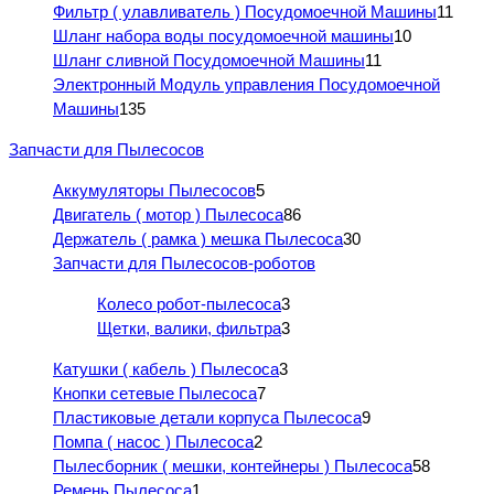
Фильтр ( улавливатель ) Посудомоечной Машины
11
Шланг набора воды посудомоечной машины
10
Шланг сливной Посудомоечной Машины
11
Электронный Модуль управления Посудомоечной
Машины
135
Запчасти для Пылесосов
Аккумуляторы Пылесосов
5
Двигатель ( мотор ) Пылесоса
86
Держатель ( рамка ) мешка Пылесоса
30
Запчасти для Пылесосов-роботов
Колесо робот-пылесоса
3
Щетки, валики, фильтра
3
Катушки ( кабель ) Пылесоса
3
Кнопки сетевые Пылесоса
7
Пластиковые детали корпуса Пылесоса
9
Помпа ( насос ) Пылесоса
2
Пылесборник ( мешки, контейнеры ) Пылесоса
58
Ремень Пылесоса
1