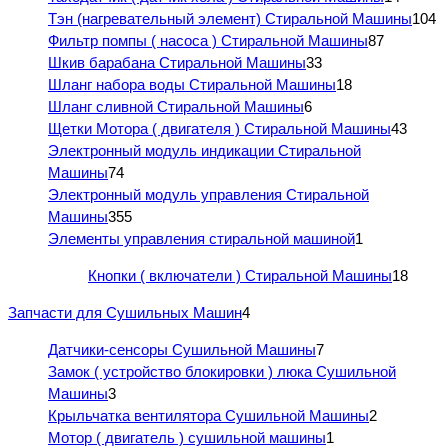
Тэн (нагревательный элемент) Стиральной Машины
104
Фильтр помпы ( насоса ) Стиральной Машины
87
Шкив барабана Стиральной Машины
33
Шланг набора воды Стиральной Машины
18
Шланг сливной Стиральной Машины
6
Щетки Мотора ( двигателя ) Стиральной Машины
43
Электронный модуль индикации Стиральной
Машины
74
Электронный модуль управления Стиральной
Машины
355
Элементы управления стиральной машиной
1
Кнопки ( включатели ) Стиральной Машины
18
Запчасти для Сушильных Машин
4
Датчики-сенсоры Сушильной Машины
7
Замок ( устройство блокировки ) люка Сушильной
Машины
3
Крыльчатка вентилятора Сушильной Машины
2
Мотор ( двигатель ) сушильной машины
1