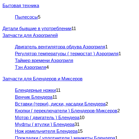
Бытовая техника
Пылесосы
5
Детали бывшие в употреблении
11
Запчасти для Аэрогрилей
Двигатель вентилятора обдува Аэрогриля
1
Регулятор температуры ( термостат ) Аэрогриля
1
Таймер времени Аэрогриля
Тэн Аэрогриля
4
Запчасти для Блендеров и Миксеров
Блендерные ножки
11
Венчик Блендера
11
Вставки (терки), диски, насадки Блендера
2
Кнопки ( переключатели ) Блендеров-Миксеров
2
Мотор ( двигатель ) Блендера
10
Муфты ( втулки ) Блендера
31
Нож измельчителя Блендера
15
Прокладки ( уплотнители ) манжеты Блендера
1