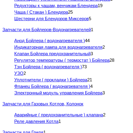
Редукторы к чашам, венчикам Блендера
19
Чаша ( Стакан ) Блендера
25
Шестерни для Блендоров Миксеров
5
Запчасти для Бойлеров-Водонагревателей
1
Анод Бойлера ( водонагревателя )
44
Индикаторная лампа для водонагревателя
2
Клапан Бойлера предохранительный
3
Регулятор температуры ( термостат ) Бойлера
28
Тэн Бойлера ( водонагревателя )
73
УЗО
2
Уплотнители ( прокладки ) Бойлера
21
Фланец Бойлера ( водонагревателя )
4
Электронный модуль управления Бойлера
3
Запчасти для Газовых Котлов, Колонок
Аварийные ( предохранительные ) клапана
2
Реле давления Котла
1
Запчасти для Гриля
1