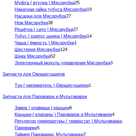
Муфта ( втулка ) Мясорубки
25
Накатная гайка тубуса Мясорубки
19
Насадки для Мясорубок
27
Нож Мясорубки
38
Решётка ( сито ) Мясорубки
27
Тубус ( корпус шнека ) Мясорубки
14
Чаша ( ёмкость ) Мясорубки
1
Шестерня Мясорубки
124
Шнек Мясорубки
52
Электронный модуль управления Мясорубки
3
Запчасти для Овощесушилок
Тэн ( нагреватель ) Овощесушилки
1
Запчасти для Пароварок и Мультиварок
Замок ( клавиша ) крышки
6
Крышки ( клапаны ) Пароварок и Мультиварок
4
Регулятор температуры ( термостат ) Мультиварки,
Пароварки
5
Таймер Пароварки, Мультиварки
7