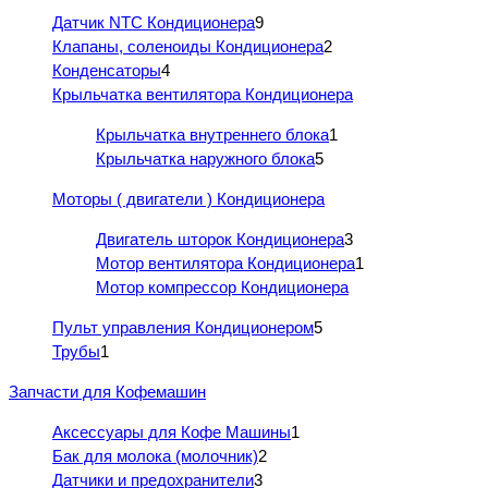
Датчик NTC Кондиционера
9
Клапаны, соленоиды Кондиционера
2
Конденсаторы
4
Крыльчатка вентилятора Кондиционера
Крыльчатка внутреннего блока
1
Крыльчатка наружного блока
5
Моторы ( двигатели ) Кондиционера
Двигатель шторок Кондиционера
3
Мотор вентилятора Кондиционера
1
Мотор компрессор Кондиционера
Пульт управления Кондиционером
5
Трубы
1
Запчасти для Кофемашин
Аксессуары для Кофе Машины
1
Бак для молока (молочник)
2
Датчики и предохранители
3