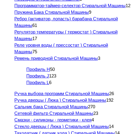
Программатор-таймер-селектор Стиральной Машины
12
Пружина Бака Стиральной Машины
9
Ребро (активатор, лопасть) барабана Стиральной
Машины
61
Регулятор температуры ( термостат ) Стиральной
Машины
17
Реле уровня воды ( прессостат ) Стиральной
Машины
75
Ремень приводной Стиральной Машины
3
Профиль H
50
Профиль J
123
Профиль L
6
Ручка выбора программ Стиральной Машины
26
Ручка дверцы ( Люка ) Стиральной Машины
192
Сальник бака Стиральной Машины
270
Сетевой фильтр Стиральной Машины
23
Смазки - силиконы - герметики - клея
4
Стекло дверцы ( Люка ) Стиральной Машины
14
Таходатчик ( датчик хола ) Стиральной Машины
14