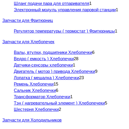
Шланг подачи пара для отпаривателя
1
Электронный модуль управления паровой станции
1
Запчасти для Фритюрниц
Регулятор температуры ( термостат ) Фритюрницы
1
Запчасти для Хлебопечек
Валы, втулки, подшипники Хлебопечки
6
Ведро ( емкость ) Хлебопечки
28
Датчики-сенсоры хлебопечки
1
Двигатель ( мотор ) привода Хлебопечки
9
Лопатка ( мешалка ) Хлебопечки
23
Ремень Хлебопечки
15
Сальник Хлебопечки
6
Трансформатор Хлебопечки
1
Тэн ( нагревательный элемент ) Хлебопечеки
5
Шестерня Хлебопечки
2
Запчасти для Холодильников