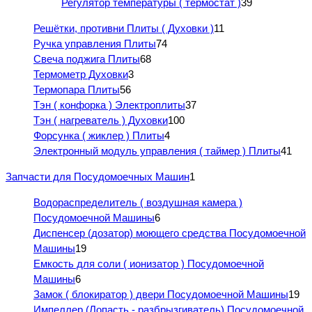
Регулятор температуры ( термостат )
39
Решётки, противни Плиты ( Духовки )
11
Ручка управления Плиты
74
Свеча поджига Плиты
68
Термометр Духовки
3
Термопара Плиты
56
Тэн ( конфорка ) Электроплиты
37
Тэн ( нагреватель ) Духовки
100
Форсунка ( жиклер ) Плиты
4
Электронный модуль управления ( таймер ) Плиты
41
Запчасти для Посудомоечных Машин
1
Водораспределитель ( воздушная камера )
Посудомоечной Машины
6
Диспенсер (дозатор) моющего средства Посудомоечной
Машины
19
Емкость для соли ( ионизатор ) Посудомоечной
Машины
6
Замок ( блокиратор ) двери Посудомоечной Машины
19
Импеллер (Лопасть - разбрызгиватель) Посудомоечной