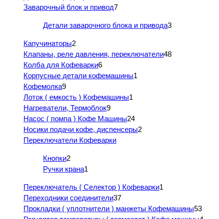
Заварочный блок и привод
7
Детали заварочного блока и привода
3
Капучинаторы
2
Клапаны, реле давления, переключатели
48
Колба для Кофеварки
6
Корпусные детали кофемашины
1
Кофемолка
9
Лоток ( емкость ) Кофемашины
1
Нагреватели, Термоблок
9
Насос ( помпа ) Кофе Машины
24
Носики подачи кофе, диспенсеры
2
Переключатели Кофеварки
Кнопки
2
Ручки крана
1
Переключатель ( Селектор ) Кофеварки
1
Переходники соединители
37
Прокладки ( уплотнители ) манжеты Кофемашины
53