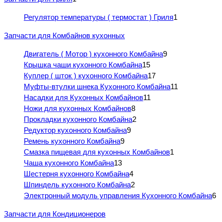
Регулятор температуры ( термостат ) Гриля
1
Запчасти для Комбайнов кухонных
Двигатель ( Мотор ) кухонного Комбайна
9
Крышка чаши кухонного Комбайна
15
Куплер ( шток ) кухонного Комбайна
17
Муфты-втулки шнека Кухонного Комбайна
11
Насадки для Кухонных Комбайнов
11
Ножи для кухонных Комбайнов
8
Прокладки кухонного Комбайна
2
Редуктор кухонного Комбайна
9
Ремень кухонного Комбайна
9
Смазка пищевая для кухонных Комбайнов
1
Чаша кухонного Комбайна
13
Шестерня кухонного Комбайна
4
Шпиндель кухонного Комбайна
2
Электронный модуль управления Кухонного Комбайна
6
Запчасти для Кондиционеров