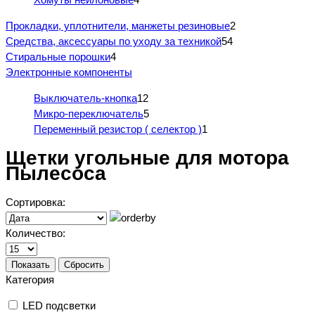
Прокладки, уплотнители, манжеты резиновые
2
Средства, аксессуары по уходу за техникой
54
Стиральные порошки
4
Электронные компоненты
Выключатель-кнопка
12
Микро-переключатель
5
Переменный резистор ( селектор )
1
Щетки угольные для мотора
Пылесоса
Сортировка:
Количество:
Показать
Сбросить
Категория
LED подсветки