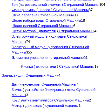
Тэн (нагревательный элемент) Стиральной Машины
104
Фильтр помпы ( насоса ) Стиральной Машины
87
Шкив барабана Стиральной Машины
33
Шланг набора воды Стиральной Машины
18
Шланг сливной Стиральной Машины
6
Щетки Мотора ( двигателя ) Стиральной Машины
43
Электронный модуль индикации Стиральной
Машины
74
Электронный модуль управления Стиральной
Машины
355
Элементы управления стиральной машиной
1
Кнопки ( включатели ) Стиральной Машины
18
Запчасти для Сушильных Машин
4
Датчики-сенсоры Сушильной Машины
7
Замок ( устройство блокировки ) люка Сушильной
Машины
3
Крыльчатка вентилятора Сушильной Машины
2
Мотор ( двигатель ) сушильной машины
1