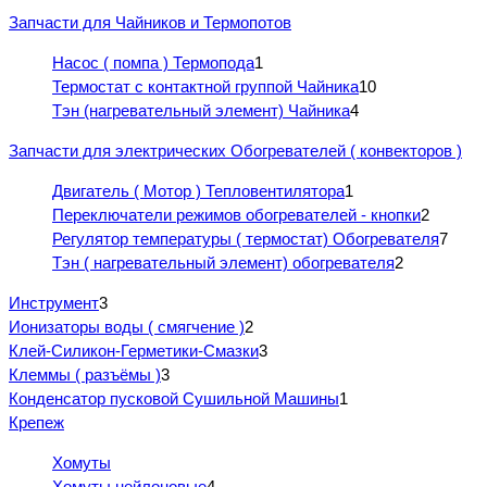
Запчасти для Чайников и Термопотов
Насос ( помпа ) Термопода
1
Термостат с контактной группой Чайника
10
Тэн (нагревательный элемент) Чайника
4
Запчасти для электрических Обогревателей ( конвекторов )
Двигатель ( Мотор ) Тепловентилятора
1
Переключатели режимов обогревателей - кнопки
2
Регулятор температуры ( термостат) Обогревателя
7
Тэн ( нагревательный элемент) обогревателя
2
Инструмент
3
Ионизаторы воды ( смягчение )
2
Клей-Силикон-Герметики-Смазки
3
Клеммы ( разъёмы )
3
Конденсатор пусковой Сушильной Машины
1
Крепеж
Хомуты
Хомуты нейлоновые
4