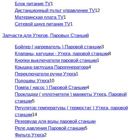
Блок питания TV
1
Дистанционный пульт управления TV
12
Материнская плата TV
1
Сетевой шнур питания TV
1
Запчасти для Утюгов, Паровых Станций
Бойлер ( нагреватель ) Паровой станции
3
Клапаны, катушки - Утюга, паровой станции
8
Кнопки выключатели паровой станции
1
Крышка-заглушка Парогенератора
4
Переключатели ручки Утюга
1
Подошвы Утюга
10
Помпа ( насос ) Паровой Станции
4
Прокладки ( уплотнители ) манжеты Утюга, Паровой
станции
5
Регулятор температуры ( термостат ) Утюга, паровой
станции
14
Резервуар для воды паровой станции
Реле давления Паровой станции
5
Фильтр Утюга
2