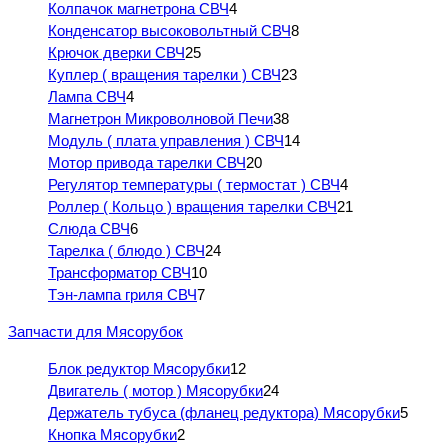
Колпачок магнетрона СВЧ
4
Конденсатор высоковольтный СВЧ
8
Крючок дверки СВЧ
25
Куплер ( вращения тарелки ) СВЧ
23
Лампа СВЧ
4
Магнетрон Микроволновой Печи
38
Модуль ( плата управления ) СВЧ
14
Мотор привода тарелки СВЧ
20
Регулятор температуры ( термостат ) СВЧ
4
Роллер ( Кольцо ) вращения тарелки СВЧ
21
Слюда СВЧ
6
Тарелка ( блюдо ) СВЧ
24
Трансформатор СВЧ
10
Тэн-лампа гриля СВЧ
7
Запчасти для Мясорубок
Блок редуктор Мясорубки
12
Двигатель ( мотор ) Мясорубки
24
Держатель тубуса (фланец редуктора) Мясорубки
5
Кнопка Мясорубки
2