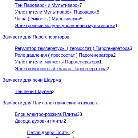
Тэн Пароварок и Мультиварок
7
Уплотнители Мультиварок, Пароварок
5
Чаша ( ёмкость ) Мультиварки
5
Электронный модуль управления мультиварки
1
Запчасти для Парогенераторов
Регулятор температуры ( термостат ) Парогенератора
3
Реле давления ( прессостат ) Парогенератора
2
Уплотнители, манжеты Парогенератора
1
Электромагнитный клапан Парогенератора
2
Запчасти для печи Шаурма
Тэн печи Шаурма
3
Запчасти для Плит электрических и газовых
Блок электро-розжига Плиты
33
Дверца духовки плиты
2
Петля двери Плиты
14