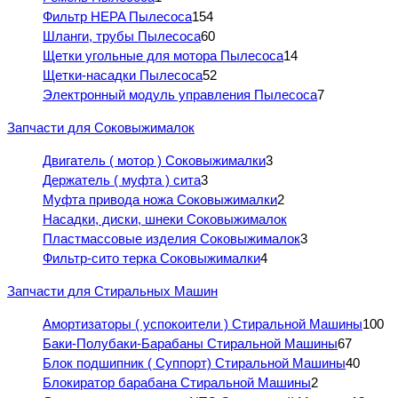
Фильтр HEPA Пылесоса
154
Шланги, трубы Пылесоса
60
Щетки угольные для мотора Пылесоса
14
Щетки-насадки Пылесоса
52
Электронный модуль управления Пылесоса
7
Запчасти для Соковыжималок
Двигатель ( мотор ) Соковыжималки
3
Держатель ( муфта ) сита
3
Муфта привода ножа Соковыжималки
2
Насадки, диски, шнеки Соковыжималок
Пластмассовые изделия Соковыжималок
3
Фильтр-сито терка Соковыжималки
4
Запчасти для Стиральных Машин
Амортизаторы ( успокоители ) Стиральной Машины
100
Баки-Полубаки-Барабаны Стиральной Машины
67
Блок подшипник ( Суппорт) Стиральной Машины
40
Блокиратор барабана Стиральной Машины
2