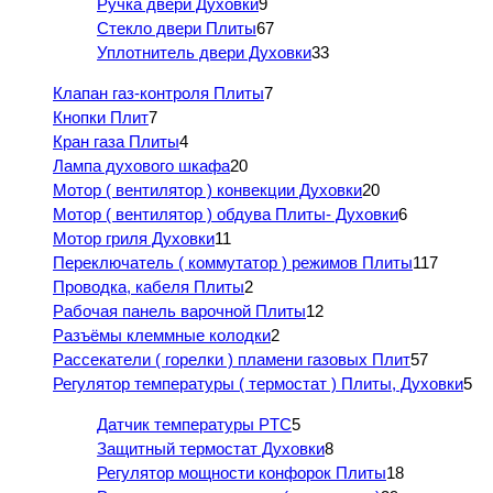
Ручка двери Духовки
9
Стекло двери Плиты
67
Уплотнитель двери Духовки
33
Клапан газ-контроля Плиты
7
Кнопки Плит
7
Кран газа Плиты
4
Лампа духового шкафа
20
Мотор ( вентилятор ) конвекции Духовки
20
Мотор ( вентилятор ) обдува Плиты- Духовки
6
Мотор гриля Духовки
11
Переключатель ( коммутатор ) режимов Плиты
117
Проводка, кабеля Плиты
2
Рабочая панель варочной Плиты
12
Разъёмы клеммные колодки
2
Рассекатели ( горелки ) пламени газовых Плит
57
Регулятор температуры ( термостат ) Плиты, Духовки
5
Датчик температуры PTC
5
Защитный термостат Духовки
8
Регулятор мощности конфорок Плиты
18