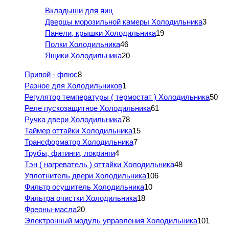
Вкладыши для яиц
Дверцы морозильной камеры Холодильника
3
Панели, крышки Холодильника
19
Полки Холодильника
46
Ящики Холодильника
20
Припой - флюс
8
Разное для Холодильников
1
Регулятор температуры ( термостат ) Холодильника
50
Реле пускозащитное Холодильника
61
Ручка двери Холодильника
78
Таймер оттайки Холодильника
15
Трансформатор Холодильника
7
Трубы, фитинги, локринги
4
Тэн ( нагреватель ) оттайки Холодильника
48
Уплотнитель двери Холодильника
106
Фильтр осушитель Холодильника
10
Фильтра очистки Холодильника
18
Фреоны-масла
20
Электронный модуль управления Холодильника
101