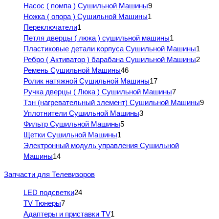
Насос ( помпа ) Сушильной Машины
9
Ножка ( опора ) Сушильной Машины
1
Переключатели
1
Петля дверцы ( люка ) сушильной машины
1
Пластиковые детали корпуса Сушильной Машины
1
Ребро ( Активатор ) барабана Сушильной Машины
2
Ремень Сушильной Машины
46
Ролик натяжной Сушильной Машины
17
Ручка дверцы ( Люка ) Сушильной Машины
7
Тэн (нагревательный элемент) Сушильной Машины
9
Уплотнители Сушильной Машины
3
Фильтр Сушильной Машины
5
Щетки Сушильной Машины
1
Электронный модуль управления Сушильной
Машины
14
Запчасти для Телевизоров
LED подсветки
24
TV Тюнеры
7
Адаптеры и приставки TV
1