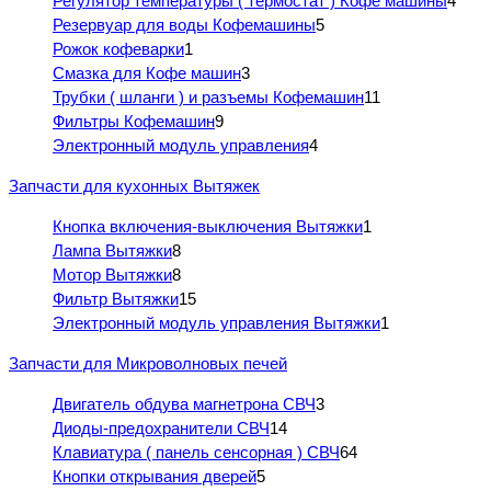
Регулятор температуры ( термостат ) Кофе машины
4
Резервуар для воды Кофемашины
5
Рожок кофеварки
1
Смазка для Кофе машин
3
Трубки ( шланги ) и разъемы Кофемашин
11
Фильтры Кофемашин
9
Электронный модуль управления
4
Запчасти для кухонных Вытяжек
Кнопка включения-выключения Вытяжки
1
Лампа Вытяжки
8
Мотор Вытяжки
8
Фильтр Вытяжки
15
Электронный модуль управления Вытяжки
1
Запчасти для Микроволновых печей
Двигатель обдува магнетрона СВЧ
3
Диоды-предохранители СВЧ
14
Клавиатура ( панель сенсорная ) СВЧ
64
Кнопки открывания дверей
5