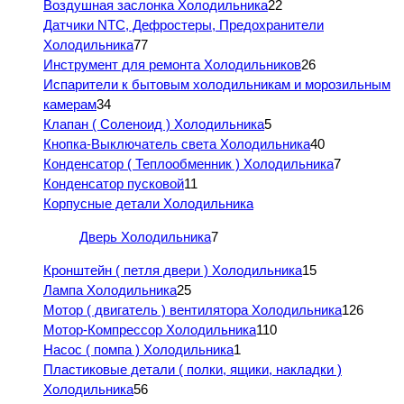
Воздушная заслонка Холодильника
22
Датчики NTC, Дефростеры, Предохранители
Холодильника
77
Инструмент для ремонта Холодильников
26
Испарители к бытовым холодильникам и морозильным
камерам
34
Клапан ( Соленоид ) Холодильника
5
Кнопка-Выключатель света Холодильника
40
Конденсатор ( Теплообменник ) Холодильника
7
Конденсатор пусковой
11
Корпусные детали Холодильника
Дверь Холодильника
7
Кронштейн ( петля двери ) Холодильника
15
Лампа Холодильника
25
Мотор ( двигатель ) вентилятора Холодильника
126
Мотор-Компрессор Холодильника
110
Насос ( помпа ) Холодильника
1
Пластиковые детали ( полки, ящики, накладки )
Холодильника
56