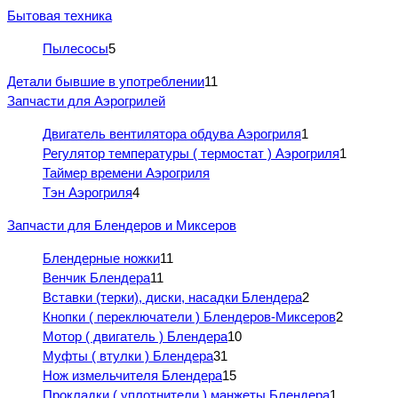
Бытовая техника
Пылесосы
5
Детали бывшие в употреблении
11
Запчасти для Аэрогрилей
Двигатель вентилятора обдува Аэрогриля
1
Регулятор температуры ( термостат ) Аэрогриля
1
Таймер времени Аэрогриля
Тэн Аэрогриля
4
Запчасти для Блендеров и Миксеров
Блендерные ножки
11
Венчик Блендера
11
Вставки (терки), диски, насадки Блендера
2
Кнопки ( переключатели ) Блендеров-Миксеров
2
Мотор ( двигатель ) Блендера
10
Муфты ( втулки ) Блендера
31
Нож измельчителя Блендера
15
Прокладки ( уплотнители ) манжеты Блендера
1