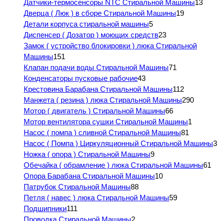
Датчики-термосенсоры NTC Стиральной Машины
13
Дверца ( Люк ) в сборе Стиральной Машины
19
Детали корпуса стиральной машины
5
Диспенсер ( Дозатор ) моющих средств
23
Замок ( устройство блокировки ) люка Стиральной
Машины
151
Клапан подачи воды Стиральной Машины
71
Конденсаторы пусковые рабочие
43
Крестовина Барабана Стиральной Машины
112
Манжета ( резина ) люка Стиральной Машины
290
Мотор ( двигатель ) Стиральной Машины
66
Мотор вентилятора сушки Стиральной Машины
1
Насос ( помпа ) сливной Стиральной Машины
81
Насос ( Помпа ) Циркуляционный Стиральной Машины
3
Ножка ( опора ) Стиральной Машины
9
Обечайка ( обрамление ) люка Стиральной Машины
61
Опора Барабана Стиральной Машины
10
Патрубок Стиральной Машины
88
Петля ( навес ) люка Стиральной Машины
59
Подшипники
111
Проводка Стиральной Машины
2