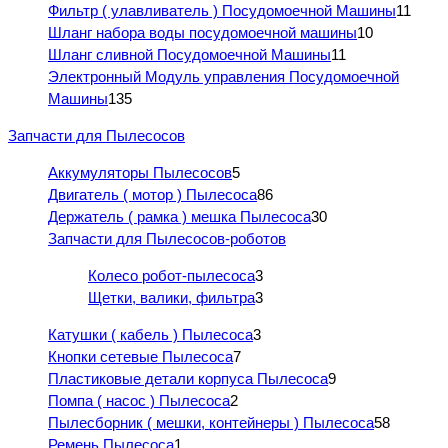
Фильтр ( улавливатель ) Посудомоечной Машины
11
Шланг набора воды посудомоечной машины
10
Шланг сливной Посудомоечной Машины
11
Электронный Модуль управления Посудомоечной
Машины
135
Запчасти для Пылесосов
Аккумуляторы Пылесосов
5
Двигатель ( мотор ) Пылесоса
86
Держатель ( рамка ) мешка Пылесоса
30
Запчасти для Пылесосов-роботов
Колесо робот-пылесоса
3
Щетки, валики, фильтра
3
Катушки ( кабель ) Пылесоса
3
Кнопки сетевые Пылесоса
7
Пластиковые детали корпуса Пылесоса
9
Помпа ( насос ) Пылесоса
2
Пылесборник ( мешки, контейнеры ) Пылесоса
58
Ремень Пылесоса
1