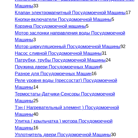
Машины
33
Клапан электромагнитный Посудомоечной Машины
17
Кнопки-включатели Посудомоечной Машины
5
Корзина Посудомоечной машины
5
Мотор заслонки направления воды Посудомоечной
Машины
3
Мотор циркуляционный Посудомоечной Машины
92
Насос сливной Посудомоечной Машины
31
Патрубки, трубы Посудомоечной Машины
24
Пружина двери Посудомоечных Машин
6
Разное для Посудомоечных Машин
16
Реле уровня воды (прессостат) Посудомоечной
Машины
14
Термостаты-Датчики-Сенсоры Посудомоечной
Машины
25
Тэн ( Нагревательный элемент ) Посудомоечной
Машины
40
Улитка ( крыльчатка ) мотора Посудомоечной
Машины
16
Уплотнитель двери Посудомоечной Машины
30