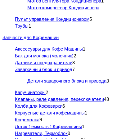
Мотор вентилятора Кондиционера
1
Мотор компрессор Кондиционера
Пульт управления Кондиционером
5
Трубы
1
Запчасти для Кофемашин
Аксессуары для Кофе Машины
1
Бак для молока (молочник)
2
Датчики и предохранители
3
Заварочный блок и привод
7
Детали заварочного блока и привода
3
Капучинаторы
2
Клапаны, реле давления, переключатели
48
Колба для Кофеварки
6
Корпусные детали кофемашины
1
Кофемолка
9
Лоток ( емкость ) Кофемашины
1
Нагреватели, Термоблок
9