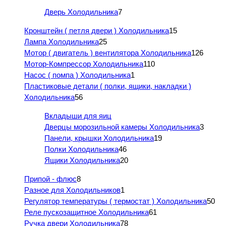
Дверь Холодильника
7
Кронштейн ( петля двери ) Холодильника
15
Лампа Холодильника
25
Мотор ( двигатель ) вентилятора Холодильника
126
Мотор-Компрессор Холодильника
110
Насос ( помпа ) Холодильника
1
Пластиковые детали ( полки, ящики, накладки )
Холодильника
56
Вкладыши для яиц
Дверцы морозильной камеры Холодильника
3
Панели, крышки Холодильника
19
Полки Холодильника
46
Ящики Холодильника
20
Припой - флюс
8
Разное для Холодильников
1
Регулятор температуры ( термостат ) Холодильника
50
Реле пускозащитное Холодильника
61
Ручка двери Холодильника
78