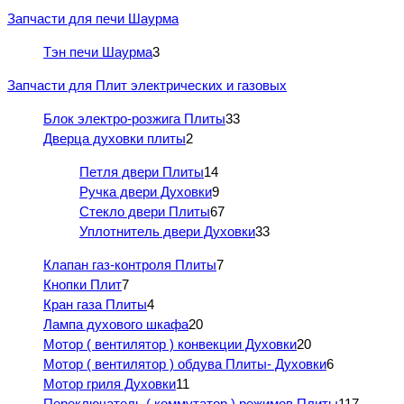
Запчасти для печи Шаурма
Тэн печи Шаурма
3
Запчасти для Плит электрических и газовых
Блок электро-розжига Плиты
33
Дверца духовки плиты
2
Петля двери Плиты
14
Ручка двери Духовки
9
Стекло двери Плиты
67
Уплотнитель двери Духовки
33
Клапан газ-контроля Плиты
7
Кнопки Плит
7
Кран газа Плиты
4
Лампа духового шкафа
20
Мотор ( вентилятор ) конвекции Духовки
20
Мотор ( вентилятор ) обдува Плиты- Духовки
6
Мотор гриля Духовки
11
Переключатель ( коммутатор ) режимов Плиты
117