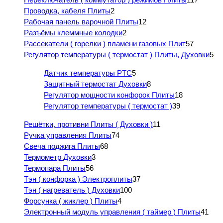
Проводка, кабеля Плиты
2
Рабочая панель варочной Плиты
12
Разъёмы клеммные колодки
2
Рассекатели ( горелки ) пламени газовых Плит
57
Регулятор температуры ( термостат ) Плиты, Духовки
5
Датчик температуры PTC
5
Защитный термостат Духовки
8
Регулятор мощности конфорок Плиты
18
Регулятор температуры ( термостат )
39
Решётки, противни Плиты ( Духовки )
11
Ручка управления Плиты
74
Свеча поджига Плиты
68
Термометр Духовки
3
Термопара Плиты
56
Тэн ( конфорка ) Электроплиты
37
Тэн ( нагреватель ) Духовки
100
Форсунка ( жиклер ) Плиты
4
Электронный модуль управления ( таймер ) Плиты
41