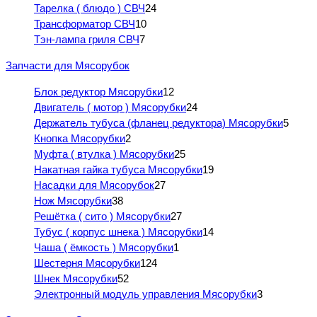
Тарелка ( блюдо ) СВЧ
24
Трансформатор СВЧ
10
Тэн-лампа гриля СВЧ
7
Запчасти для Мясорубок
Блок редуктор Мясорубки
12
Двигатель ( мотор ) Мясорубки
24
Держатель тубуса (фланец редуктора) Мясорубки
5
Кнопка Мясорубки
2
Муфта ( втулка ) Мясорубки
25
Накатная гайка тубуса Мясорубки
19
Насадки для Мясорубок
27
Нож Мясорубки
38
Решётка ( сито ) Мясорубки
27
Тубус ( корпус шнека ) Мясорубки
14
Чаша ( ёмкость ) Мясорубки
1
Шестерня Мясорубки
124
Шнек Мясорубки
52
Электронный модуль управления Мясорубки
3