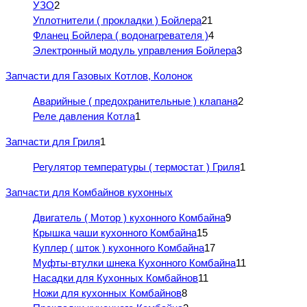
УЗО
2
Уплотнители ( прокладки ) Бойлера
21
Фланец Бойлера ( водонагревателя )
4
Электронный модуль управления Бойлера
3
Запчасти для Газовых Котлов, Колонок
Аварийные ( предохранительные ) клапана
2
Реле давления Котла
1
Запчасти для Гриля
1
Регулятор температуры ( термостат ) Гриля
1
Запчасти для Комбайнов кухонных
Двигатель ( Мотор ) кухонного Комбайна
9
Крышка чаши кухонного Комбайна
15
Куплер ( шток ) кухонного Комбайна
17
Муфты-втулки шнека Кухонного Комбайна
11
Насадки для Кухонных Комбайнов
11
Ножи для кухонных Комбайнов
8