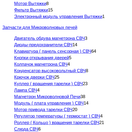
Мотор Вытяжки
8
Фильтр Вытяжки
15
Электронный модуль управления Вытяжки
1
Запчасти для Микроволновых печей
Двигатель обдува магнетрона СВЧ
3
Диоды-предохранители СВЧ
14
Клавиатура ( панель сенсорная ) СВЧ
64
Кнопки открывания дверей
5
Колпачок магнетрона СВЧ
4
Конденсатор высоковольтный СВЧ
8
Крючок дверки СВЧ
25
Куплер ( вращения тарелки ) СВЧ
23
Лампа СВЧ
4
Магнетрон Микроволновой Печи
38
Модуль ( плата управления ) СВЧ
14
Мотор привода тарелки СВЧ
20
Регулятор температуры ( термостат ) СВЧ
4
Роллер ( Кольцо ) вращения тарелки СВЧ
21
Слюда СВЧ
6