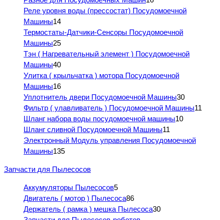
Реле уровня воды (прессостат) Посудомоечной
Машины
14
Термостаты-Датчики-Сенсоры Посудомоечной
Машины
25
Тэн ( Нагревательный элемент ) Посудомоечной
Машины
40
Улитка ( крыльчатка ) мотора Посудомоечной
Машины
16
Уплотнитель двери Посудомоечной Машины
30
Фильтр ( улавливатель ) Посудомоечной Машины
11
Шланг набора воды посудомоечной машины
10
Шланг сливной Посудомоечной Машины
11
Электронный Модуль управления Посудомоечной
Машины
135
Запчасти для Пылесосов
Аккумуляторы Пылесосов
5
Двигатель ( мотор ) Пылесоса
86
Держатель ( рамка ) мешка Пылесоса
30
Запчасти для Пылесосов-роботов