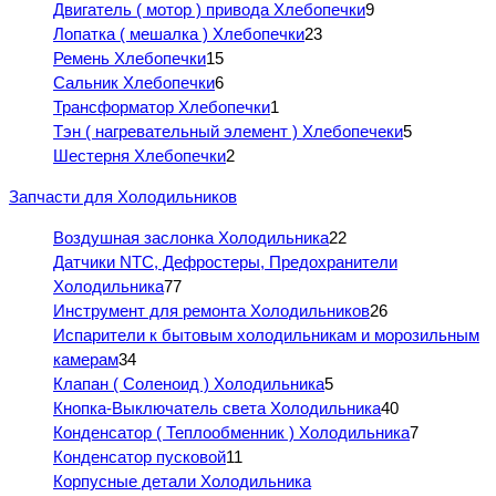
Двигатель ( мотор ) привода Хлебопечки
9
Лопатка ( мешалка ) Хлебопечки
23
Ремень Хлебопечки
15
Сальник Хлебопечки
6
Трансформатор Хлебопечки
1
Тэн ( нагревательный элемент ) Хлебопечеки
5
Шестерня Хлебопечки
2
Запчасти для Холодильников
Воздушная заслонка Холодильника
22
Датчики NTC, Дефростеры, Предохранители
Холодильника
77
Инструмент для ремонта Холодильников
26
Испарители к бытовым холодильникам и морозильным
камерам
34
Клапан ( Соленоид ) Холодильника
5
Кнопка-Выключатель света Холодильника
40
Конденсатор ( Теплообменник ) Холодильника
7
Конденсатор пусковой
11
Корпусные детали Холодильника