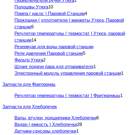
Переключатели ручки Утюга
1
Подошвы Утюга
10
Помпа ( насос ) Паровой Станции
4
Прокладки ( уплотнители ) манжеты Утюга, Паровой
станции
5
Регулятор температуры ( термостат ) Утюга, паровой
станции
14
Резервуар для воды паровой станции
Реле давления Паровой станции
5
Фильтр Утюга
2
Шланг подачи пара для отпаривателя
1
Электронный модуль управления паровой станции
1
Запчасти для Фритюрниц
Регулятор температуры ( термостат ) Фритюрницы
1
Запчасти для Хлебопечек
Валы, втулки, подшипники Хлебопечки
6
Ведро ( емкость ) Хлебопечки
28
Датчики-сенсоры хлебопечки
1