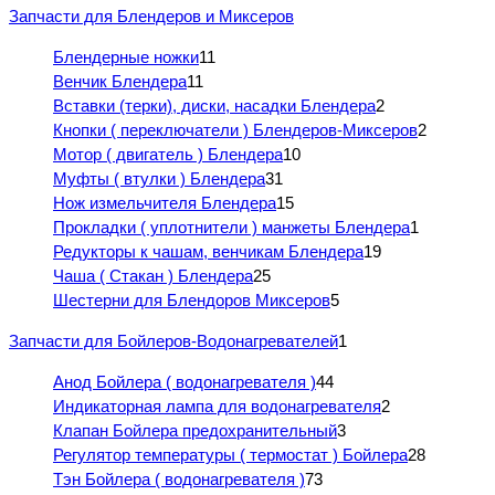
Запчасти для Блендеров и Миксеров
Блендерные ножки
11
Венчик Блендера
11
Вставки (терки), диски, насадки Блендера
2
Кнопки ( переключатели ) Блендеров-Миксеров
2
Мотор ( двигатель ) Блендера
10
Муфты ( втулки ) Блендера
31
Нож измельчителя Блендера
15
Прокладки ( уплотнители ) манжеты Блендера
1
Редукторы к чашам, венчикам Блендера
19
Чаша ( Стакан ) Блендера
25
Шестерни для Блендоров Миксеров
5
Запчасти для Бойлеров-Водонагревателей
1
Анод Бойлера ( водонагревателя )
44
Индикаторная лампа для водонагревателя
2
Клапан Бойлера предохранительный
3
Регулятор температуры ( термостат ) Бойлера
28
Тэн Бойлера ( водонагревателя )
73