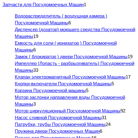
Запчасти для Посудомоечных Машин
1
Водораспределитель ( воздушная камера )
Посудомоечной Машины
6
Диспенсер (дозатор) моющего средства Посудомоечной
Машины
19
Емкость для соли ( ионизатор ) Посудомоечной
Машины
6
Замок ( блокиратор ) двери Посудомоечной Машины
19
Импеллер (Лопасть - разбрызгиватель) Посудомоечной
Машины
33
Клапан электромагнитный Посудомоечной Машины
17
Кнопки-включатели Посудомоечной Машины
5
Корзина Посудомоечной машины
5
Мотор заслонки направления воды Посудомоечной
Машины
3
Мотор циркуляционный Посудомоечной Машины
92
Насос сливной Посудомоечной Машины
31
Патрубки, трубы Посудомоечной Машины
24
Пружина двери Посудомоечных Машин
6
Разное для Посудомоечных Машин
16