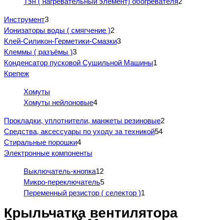
Тэн ( нагревательный элемент) обогревателя
2
Инструмент
3
Ионизаторы воды ( смягчение )
2
Клей-Силикон-Герметики-Смазки
3
Клеммы ( разъёмы )
3
Конденсатор пусковой Сушильной Машины
1
Крепеж
Хомуты
Хомуты нейлоновые
4
Прокладки, уплотнители, манжеты резиновые
2
Средства, аксессуары по уходу за техникой
54
Стиральные порошки
4
Электронные компоненты
Выключатель-кнопка
12
Микро-переключатель
5
Переменный резистор ( селектор )
1
Крыльчатка вентилятора