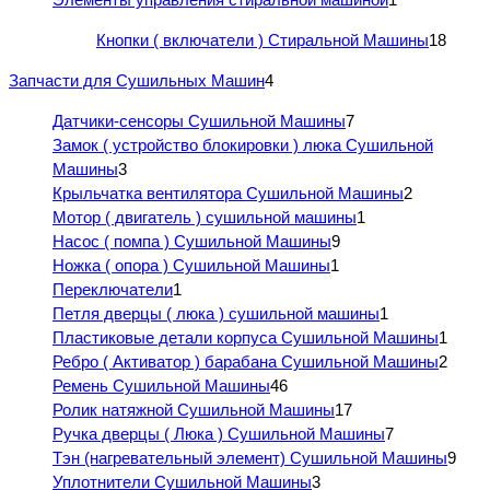
Кнопки ( включатели ) Стиральной Машины
18
Запчасти для Сушильных Машин
4
Датчики-сенсоры Сушильной Машины
7
Замок ( устройство блокировки ) люка Сушильной
Машины
3
Крыльчатка вентилятора Сушильной Машины
2
Мотор ( двигатель ) сушильной машины
1
Насос ( помпа ) Сушильной Машины
9
Ножка ( опора ) Сушильной Машины
1
Переключатели
1
Петля дверцы ( люка ) сушильной машины
1
Пластиковые детали корпуса Сушильной Машины
1
Ребро ( Активатор ) барабана Сушильной Машины
2
Ремень Сушильной Машины
46
Ролик натяжной Сушильной Машины
17
Ручка дверцы ( Люка ) Сушильной Машины
7
Тэн (нагревательный элемент) Сушильной Машины
9
Уплотнители Сушильной Машины
3