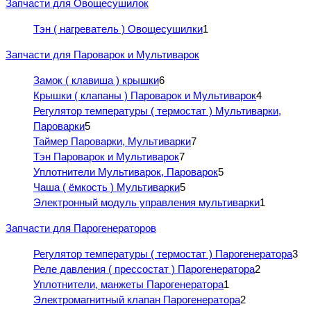
Запчасти для Овощесушилок
Тэн ( нагреватель ) Овощесушилки
1
Запчасти для Пароварок и Мультиварок
Замок ( клавиша ) крышки
6
Крышки ( клапаны ) Пароварок и Мультиварок
4
Регулятор температуры ( термостат ) Мультиварки,
Пароварки
5
Таймер Пароварки, Мультиварки
7
Тэн Пароварок и Мультиварок
7
Уплотнители Мультиварок, Пароварок
5
Чаша ( ёмкость ) Мультиварки
5
Электронный модуль управления мультиварки
1
Запчасти для Парогенераторов
Регулятор температуры ( термостат ) Парогенератора
3
Реле давления ( прессостат ) Парогенератора
2
Уплотнители, манжеты Парогенератора
1
Электромагнитный клапан Парогенератора
2