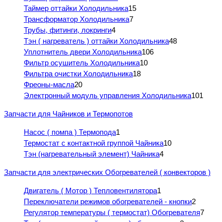
Таймер оттайки Холодильника
15
Трансформатор Холодильника
7
Трубы, фитинги, локринги
4
Тэн ( нагреватель ) оттайки Холодильника
48
Уплотнитель двери Холодильника
106
Фильтр осушитель Холодильника
10
Фильтра очистки Холодильника
18
Фреоны-масла
20
Электронный модуль управления Холодильника
101
Запчасти для Чайников и Термопотов
Насос ( помпа ) Термопода
1
Термостат с контактной группой Чайника
10
Тэн (нагревательный элемент) Чайника
4
Запчасти для электрических Обогревателей ( конвекторов )
Двигатель ( Мотор ) Тепловентилятора
1
Переключатели режимов обогревателей - кнопки
2
Регулятор температуры ( термостат) Обогревателя
7