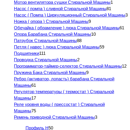
Мотор вентилятора сушки Стиральной Машины
1
Насос ( помпа ) сливной Стиральной Машины
81
Насос ( Помпа ) Циркуляционный Стиральной Машины
3
Ножка ( опора ) Стиральной Машины
9
Обечайка ( обрамление ) люка Стиральной Машины
61
Опора Барабана Стиральной Машины
10
Патрубок Стиральной Машины
88
Петля ( навес ) люка Стиральной Машины
59
Подшипники
111
Проводка Стиральной Машины
2
Программатор-таймер-селектор Стиральной Машины
12
Пружина Бака Стиральной Машины
9
Ребро (активатор, лопасть) барабана Стиральной
Машины
61
Регулятор температуры ( термостат ) Стиральной
Машины
17
Реле уровня воды ( прессостат ) Стиральной
Машины
75
Ремень приводной Стиральной Машины
3
Профиль H
50