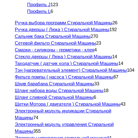
Профиль J
123
Профиль L
6
Ручка выбора программ Стиральной Машины
26
Ручка дверцы ( Люка ) Стиральной Машины
192
Сальник бака Стиральной Машины
270
Сетевой фильтр Стиральной Машины
23
Смазки - силиконы - герметики - клея
4
Стекло дверцы ( Люка ) Стиральной Машины
14
Таходатчик ( датчик хола ) Стиральной Машины
14
Тэн (нагревательный элемент) Стиральной Машины
104
Фильтр помпы ( насоса ) Стиральной Машины
87
Шкив барабана Стиральной Машины
33
Шланг набора воды Стиральной Машины
18
Шланг сливной Стиральной Машины
6
Щетки Мотора ( двигателя ) Стиральной Машины
43
Электронный модуль индикации Стиральной
Машины
74
Электронный модуль управления Стиральной
Машины
355
Элементы управления стиральной машиной
1