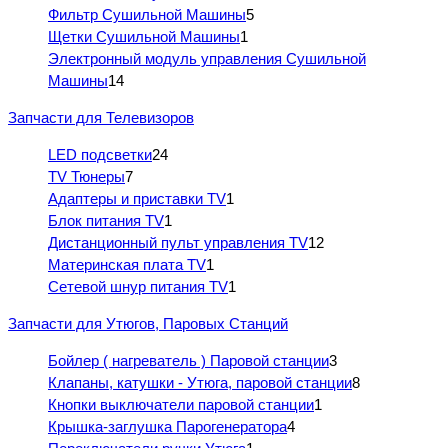
Фильтр Сушильной Машины
5
Щетки Сушильной Машины
1
Электронный модуль управления Сушильной
Машины
14
Запчасти для Телевизоров
LED подсветки
24
TV Тюнеры
7
Адаптеры и приставки TV
1
Блок питания TV
1
Дистанционный пульт управления TV
12
Материнская плата TV
1
Сетевой шнур питания TV
1
Запчасти для Утюгов, Паровых Станций
Бойлер ( нагреватель ) Паровой станции
3
Клапаны, катушки - Утюга, паровой станции
8
Кнопки выключатели паровой станции
1
Крышка-заглушка Парогенератора
4