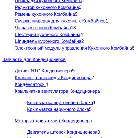
Прокладки кухонного Комбайна
2
Редуктор кухонного Комбайна
9
Ремень кухонного Комбайна
9
Смазка пищевая для кухонных Комбайнов
1
Чаша кухонного Комбайна
13
Шестерня кухонного Комбайна
4
Шпиндель кухонного Комбайна
2
Электронный модуль управления Кухонного Комбайна
6
Запчасти для Кондиционеров
Датчик NTC Кондиционера
9
Клапаны, соленоиды Кондиционера
2
Конденсаторы
4
Крыльчатка вентилятора Кондиционера
Крыльчатка внутреннего блока
1
Крыльчатка наружного блока
5
Моторы ( двигатели ) Кондиционера
Двигатель шторок Кондиционера
3