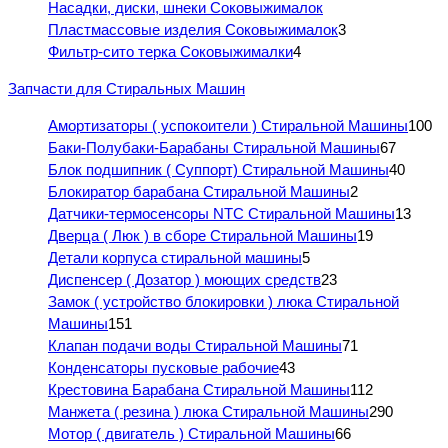
Насадки, диски, шнеки Соковыжималок
Пластмассовые изделия Соковыжималок
3
Фильтр-сито терка Соковыжималки
4
Запчасти для Стиральных Машин
Амортизаторы ( успокоители ) Стиральной Машины
100
Баки-Полубаки-Барабаны Стиральной Машины
67
Блок подшипник ( Суппорт) Стиральной Машины
40
Блокиратор барабана Стиральной Машины
2
Датчики-термосенсоры NTC Стиральной Машины
13
Дверца ( Люк ) в сборе Стиральной Машины
19
Детали корпуса стиральной машины
5
Диспенсер ( Дозатор ) моющих средств
23
Замок ( устройство блокировки ) люка Стиральной
Машины
151
Клапан подачи воды Стиральной Машины
71
Конденсаторы пусковые рабочие
43
Крестовина Барабана Стиральной Машины
112
Манжета ( резина ) люка Стиральной Машины
290
Мотор ( двигатель ) Стиральной Машины
66