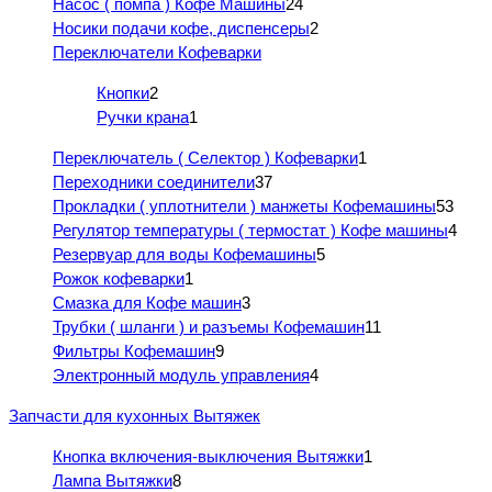
Насос ( помпа ) Кофе Машины
24
Носики подачи кофе, диспенсеры
2
Переключатели Кофеварки
Кнопки
2
Ручки крана
1
Переключатель ( Селектор ) Кофеварки
1
Переходники соединители
37
Прокладки ( уплотнители ) манжеты Кофемашины
53
Регулятор температуры ( термостат ) Кофе машины
4
Резервуар для воды Кофемашины
5
Рожок кофеварки
1
Смазка для Кофе машин
3
Трубки ( шланги ) и разъемы Кофемашин
11
Фильтры Кофемашин
9
Электронный модуль управления
4
Запчасти для кухонных Вытяжек
Кнопка включения-выключения Вытяжки
1
Лампа Вытяжки
8