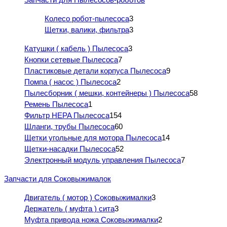
Колесо робот-пылесоса
3
Щетки, валики, фильтра
3
Катушки ( кабель ) Пылесоса
3
Кнопки сетевые Пылесоса
7
Пластиковые детали корпуса Пылесоса
9
Помпа ( насос ) Пылесоса
2
Пылесборник ( мешки, контейнеры ) Пылесоса
58
Ремень Пылесоса
1
Фильтр HEPA Пылесоса
154
Шланги, трубы Пылесоса
60
Щетки угольные для мотора Пылесоса
14
Щетки-насадки Пылесоса
52
Электронный модуль управления Пылесоса
7
Запчасти для Соковыжималок
Двигатель ( мотор ) Соковыжималки
3
Держатель ( муфта ) сита
3
Муфта привода ножа Соковыжималки
2