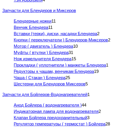
Запчасти для Блендеров и Миксеров
Блендерные ножки
11
Венчик Блендера
11
Вставки (терки), диски, насадки Блендера
2
Кнопки ( переключатели ) Блендеров-Миксеров
2
Мотор ( двигатель ) Блендера
10
Муфты ( втулки ) Блендера
31
Нож измельчителя Блендера
15
Прокладки ( уплотнители ) манжеты Блендера
1
Редукторы к чашам, венчикам Блендера
19
Чаша ( Стакан ) Блендера
25
Шестерни для Блендоров Миксеров
5
Запчасти для Бойлеров-Водонагревателей
1
Анод Бойлера ( водонагревателя )
44
Индикаторная лампа для водонагревателя
2
Клапан Бойлера предохранительный
3
Регулятор температуры ( термостат ) Бойлера
28