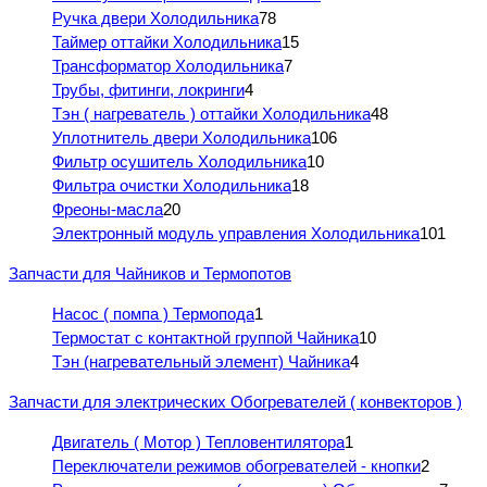
Ручка двери Холодильника
78
Таймер оттайки Холодильника
15
Трансформатор Холодильника
7
Трубы, фитинги, локринги
4
Тэн ( нагреватель ) оттайки Холодильника
48
Уплотнитель двери Холодильника
106
Фильтр осушитель Холодильника
10
Фильтра очистки Холодильника
18
Фреоны-масла
20
Электронный модуль управления Холодильника
101
Запчасти для Чайников и Термопотов
Насос ( помпа ) Термопода
1
Термостат с контактной группой Чайника
10
Тэн (нагревательный элемент) Чайника
4
Запчасти для электрических Обогревателей ( конвекторов )
Двигатель ( Мотор ) Тепловентилятора
1
Переключатели режимов обогревателей - кнопки
2