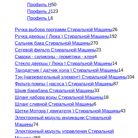
Профиль H
50
Профиль J
123
Профиль L
6
Ручка выбора программ Стиральной Машины
26
Ручка дверцы ( Люка ) Стиральной Машины
192
Сальник бака Стиральной Машины
270
Сетевой фильтр Стиральной Машины
23
Смазки - силиконы - герметики - клея
4
Стекло дверцы ( Люка ) Стиральной Машины
14
Таходатчик ( датчик хола ) Стиральной Машины
14
Тэн (нагревательный элемент) Стиральной Машины
104
Фильтр помпы ( насоса ) Стиральной Машины
87
Шкив барабана Стиральной Машины
33
Шланг набора воды Стиральной Машины
18
Шланг сливной Стиральной Машины
6
Щетки Мотора ( двигателя ) Стиральной Машины
43
Электронный модуль индикации Стиральной
Машины
74
Электронный модуль управления Стиральной
Машины
355