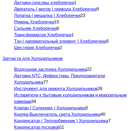
Датчики-сенсоры хлебопечки
1
Двигатель ( мотор ) привода Хлебопечки
9
Лопатка ( мешалка ) Хлебопечки
23
Ремень Хлебопечки
15
Сальник Хлебопечки
6
Трансформатор Хлебопечки
1
Тэн ( нагревательный элемент ) Хлебопечеки
5
Шестерня Хлебопечки
2
Запчасти для Холодильников
Воздушная заслонка Холодильника
22
Датчики NTC, Дефростеры, Предохранители
Холодильника
77
Инструмент для ремонта Холодильников
26
Испарители к бытовым холодильникам и морозильным
камерам
34
Клапан ( Соленоид ) Холодильника
5
Кнопка-Выключатель света Холодильника
40
Конденсатор ( Теплообменник ) Холодильника
7
Конденсатор пусковой
11