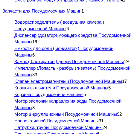
Запчасти для Посудомоечных Машин
1
Водораспределитель ( воздушная камера )
Посудомоечной Машины
6
Диспенсер (дозатор) моющего средства Посудомоечной
Машины
19
Емкость для соли ( ионизатор ) Посудомоечной
Машины
6
Замок ( блокиратор ) двери Посудомоечной Машины
19
Импеллер (Лопасть - разбрызгиватель) Посудомоечной
Машины
33
Клапан электромагнитный Посудомоечной Машины
17
Кнопки-включатели Посудомоечной Машины
5
Корзина Посудомоечной машины
5
Мотор заслонки направления воды Посудомоечной
Машины
3
Мотор циркуляционный Посудомоечной Машины
92
Насос сливной Посудомоечной Машины
31
Патрубки, трубы Посудомоечной Машины
24
Пружина двери Посудомоечных Машин
6