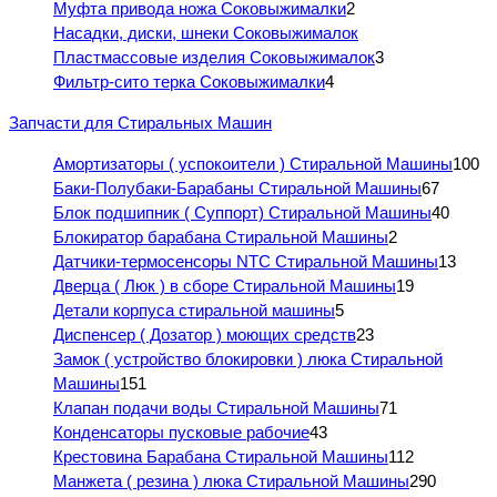
Муфта привода ножа Соковыжималки
2
Насадки, диски, шнеки Соковыжималок
Пластмассовые изделия Соковыжималок
3
Фильтр-сито терка Соковыжималки
4
Запчасти для Стиральных Машин
Амортизаторы ( успокоители ) Стиральной Машины
100
Баки-Полубаки-Барабаны Стиральной Машины
67
Блок подшипник ( Суппорт) Стиральной Машины
40
Блокиратор барабана Стиральной Машины
2
Датчики-термосенсоры NTC Стиральной Машины
13
Дверца ( Люк ) в сборе Стиральной Машины
19
Детали корпуса стиральной машины
5
Диспенсер ( Дозатор ) моющих средств
23
Замок ( устройство блокировки ) люка Стиральной
Машины
151
Клапан подачи воды Стиральной Машины
71
Конденсаторы пусковые рабочие
43
Крестовина Барабана Стиральной Машины
112
Манжета ( резина ) люка Стиральной Машины
290