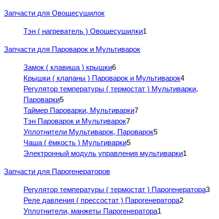
Запчасти для Овощесушилок
Тэн ( нагреватель ) Овощесушилки
1
Запчасти для Пароварок и Мультиварок
Замок ( клавиша ) крышки
6
Крышки ( клапаны ) Пароварок и Мультиварок
4
Регулятор температуры ( термостат ) Мультиварки,
Пароварки
5
Таймер Пароварки, Мультиварки
7
Тэн Пароварок и Мультиварок
7
Уплотнители Мультиварок, Пароварок
5
Чаша ( ёмкость ) Мультиварки
5
Электронный модуль управления мультиварки
1
Запчасти для Парогенераторов
Регулятор температуры ( термостат ) Парогенератора
3
Реле давления ( прессостат ) Парогенератора
2
Уплотнители, манжеты Парогенератора
1