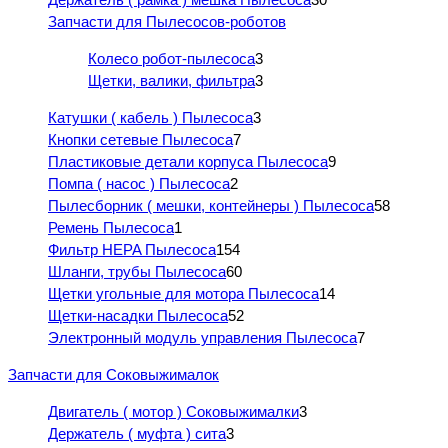
Запчасти для Пылесосов-роботов
Колесо робот-пылесоса
3
Щетки, валики, фильтра
3
Катушки ( кабель ) Пылесоса
3
Кнопки сетевые Пылесоса
7
Пластиковые детали корпуса Пылесоса
9
Помпа ( насос ) Пылесоса
2
Пылесборник ( мешки, контейнеры ) Пылесоса
58
Ремень Пылесоса
1
Фильтр HEPA Пылесоса
154
Шланги, трубы Пылесоса
60
Щетки угольные для мотора Пылесоса
14
Щетки-насадки Пылесоса
52
Электронный модуль управления Пылесоса
7
Запчасти для Соковыжималок
Двигатель ( мотор ) Соковыжималки
3
Держатель ( муфта ) сита
3