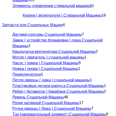
Элементы управления стиральной машиной
1
Кнопки ( включатели ) Стиральной Машины
18
Запчасти для Сушильных Машин
4
Датчики-сенсоры Сушильной Машины
7
Замок ( устройство блокировки ) люка Сушильной
Машины
3
Крыльчатка вентилятора Сушильной Машины
2
Мотор ( двигатель ) сушильной машины
1
Насос ( помпа ) Сушильной Машины
9
Ножка ( опора ) Сушильной Машины
1
Переключатели
1
Петля дверцы ( люка ) сушильной машины
1
Пластиковые детали корпуса Сушильной Машины
1
Ребро ( Активатор ) барабана Сушильной Машины
2
Ремень Сушильной Машины
46
Ролик натяжной Сушильной Машины
17
Ручка дверцы ( Люка ) Сушильной Машины
7
Тэн (нагревательный элемент) Сушильной Машины
9