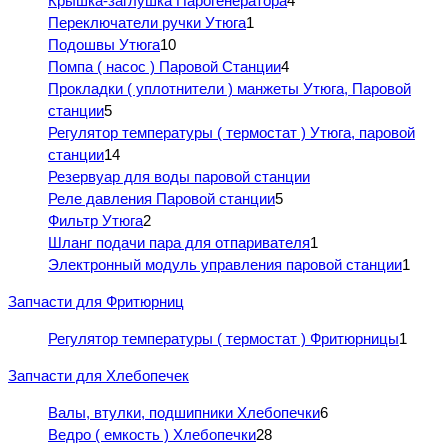
Крышка-заглушка Парогенератора
4
Переключатели ручки Утюга
1
Подошвы Утюга
10
Помпа ( насос ) Паровой Станции
4
Прокладки ( уплотнители ) манжеты Утюга, Паровой
станции
5
Регулятор температуры ( термостат ) Утюга, паровой
станции
14
Резервуар для воды паровой станции
Реле давления Паровой станции
5
Фильтр Утюга
2
Шланг подачи пара для отпаривателя
1
Электронный модуль управления паровой станции
1
Запчасти для Фритюрниц
Регулятор температуры ( термостат ) Фритюрницы
1
Запчасти для Хлебопечек
Валы, втулки, подшипники Хлебопечки
6
Ведро ( емкость ) Хлебопечки
28