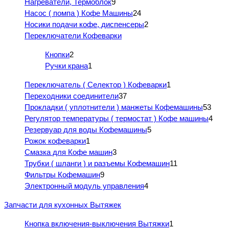
Нагреватели, Термоблок
9
Насос ( помпа ) Кофе Машины
24
Носики подачи кофе, диспенсеры
2
Переключатели Кофеварки
Кнопки
2
Ручки крана
1
Переключатель ( Селектор ) Кофеварки
1
Переходники соединители
37
Прокладки ( уплотнители ) манжеты Кофемашины
53
Регулятор температуры ( термостат ) Кофе машины
4
Резервуар для воды Кофемашины
5
Рожок кофеварки
1
Смазка для Кофе машин
3
Трубки ( шланги ) и разъемы Кофемашин
11
Фильтры Кофемашин
9
Электронный модуль управления
4
Запчасти для кухонных Вытяжек
Кнопка включения-выключения Вытяжки
1