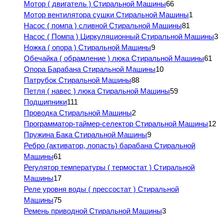
Мотор ( двигатель ) Стиральной Машины
66
Мотор вентилятора сушки Стиральной Машины
1
Насос ( помпа ) сливной Стиральной Машины
81
Насос ( Помпа ) Циркуляционный Стиральной Машины
3
Ножка ( опора ) Стиральной Машины
9
Обечайка ( обрамление ) люка Стиральной Машины
61
Опора Барабана Стиральной Машины
10
Патрубок Стиральной Машины
88
Петля ( навес ) люка Стиральной Машины
59
Подшипники
111
Проводка Стиральной Машины
2
Программатор-таймер-селектор Стиральной Машины
12
Пружина Бака Стиральной Машины
9
Ребро (активатор, лопасть) барабана Стиральной
Машины
61
Регулятор температуры ( термостат ) Стиральной
Машины
17
Реле уровня воды ( прессостат ) Стиральной
Машины
75
Ремень приводной Стиральной Машины
3