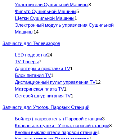
Уплотнители Сушильной Машины
3
Фильтр Сушильной Машины
5
Щетки Сушильной Машины
1
Электронный модуль управления Сушильной
Машины
14
Запчасти для Телевизоров
LED подсветки
24
TV Тюнеры
7
Адаптеры и приставки TV
1
Блок питания TV
1
Дистанционный пульт управления TV
12
Материнская плата TV
1
Сетевой шнур питания TV
1
Запчасти для Утюгов, Паровых Станций
Бойлер ( нагреватель ) Паровой станции
3
Клапаны, катушки - Утюга, паровой станции
8
Кнопки выключатели паровой станции
1