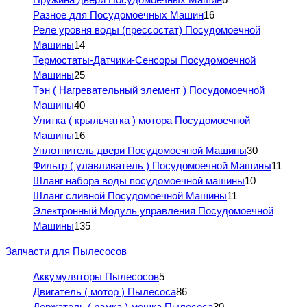
Разное для Посудомоечных Машин
16
Реле уровня воды (прессостат) Посудомоечной
Машины
14
Термостаты-Датчики-Сенсоры Посудомоечной
Машины
25
Тэн ( Нагревательный элемент ) Посудомоечной
Машины
40
Улитка ( крыльчатка ) мотора Посудомоечной
Машины
16
Уплотнитель двери Посудомоечной Машины
30
Фильтр ( улавливатель ) Посудомоечной Машины
11
Шланг набора воды посудомоечной машины
10
Шланг сливной Посудомоечной Машины
11
Электронный Модуль управления Посудомоечной
Машины
135
Запчасти для Пылесосов
Аккумуляторы Пылесосов
5
Двигатель ( мотор ) Пылесоса
86
Держатель ( рамка ) мешка Пылесоса
30