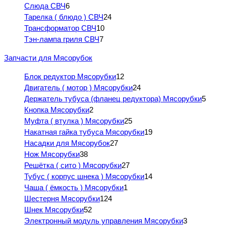
Слюда СВЧ
6
Тарелка ( блюдо ) СВЧ
24
Трансформатор СВЧ
10
Тэн-лампа гриля СВЧ
7
Запчасти для Мясорубок
Блок редуктор Мясорубки
12
Двигатель ( мотор ) Мясорубки
24
Держатель тубуса (фланец редуктора) Мясорубки
5
Кнопка Мясорубки
2
Муфта ( втулка ) Мясорубки
25
Накатная гайка тубуса Мясорубки
19
Насадки для Мясорубок
27
Нож Мясорубки
38
Решётка ( сито ) Мясорубки
27
Тубус ( корпус шнека ) Мясорубки
14
Чаша ( ёмкость ) Мясорубки
1
Шестерня Мясорубки
124
Шнек Мясорубки
52
Электронный модуль управления Мясорубки
3