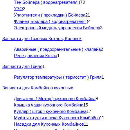
Тэн Бойлера ( водонагревателя )
73
УЗО
2
Уплотнители ( прокладки ) Бойлера
21
Фланец Бойлера ( водонагревателя )
4
Электронный модуль управления Бойлера
3
Запчасти для Газовых Котлов, Колонок
Аварийные ( предохранительные ) клапана
2
Реле давления Котла
1
Запчасти для Гриля
1
Регулятор температуры ( термостат ) Гриля
1
Запчасти для Комбайнов кухонных
Двигатель ( Мотор ) кухонного Комбайна
9
Крышка чаши кухонного Комбайна
15
Куплер ( шток ) кухонного Комбайна
17
Муфты-втулки шнека Кухонного Комбайна
11
Насадки для Кухонных Комбайнов
11