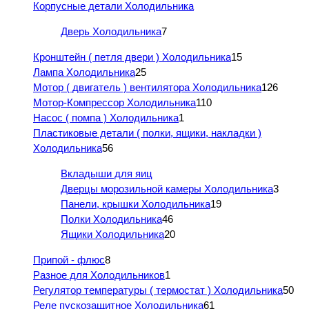
Корпусные детали Холодильника
Дверь Холодильника
7
Кронштейн ( петля двери ) Холодильника
15
Лампа Холодильника
25
Мотор ( двигатель ) вентилятора Холодильника
126
Мотор-Компрессор Холодильника
110
Насос ( помпа ) Холодильника
1
Пластиковые детали ( полки, ящики, накладки )
Холодильника
56
Вкладыши для яиц
Дверцы морозильной камеры Холодильника
3
Панели, крышки Холодильника
19
Полки Холодильника
46
Ящики Холодильника
20
Припой - флюс
8
Разное для Холодильников
1
Регулятор температуры ( термостат ) Холодильника
50
Реле пускозащитное Холодильника
61