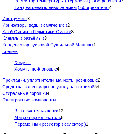
Регулятор температуры ( термостат) Обогревателя
7
Тэн ( нагревательный элемент) обогревателя
2
Инструмент
3
Ионизаторы воды ( смягчение )
2
Клей-Силикон-Герметики-Смазки
3
Клеммы ( разъёмы )
3
Конденсатор пусковой Сушильной Машины
1
Крепеж
Хомуты
Хомуты нейлоновые
4
Прокладки, уплотнители, манжеты резиновые
2
Средства, аксессуары по уходу за техникой
54
Стиральные порошки
4
Электронные компоненты
Выключатель-кнопка
12
Микро-переключатель
5
Переменный резистор ( селектор )
1