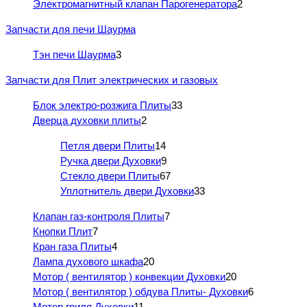
Электромагнитный клапан Парогенератора
2
Запчасти для печи Шаурма
Тэн печи Шаурма
3
Запчасти для Плит электрических и газовых
Блок электро-розжига Плиты
33
Дверца духовки плиты
2
Петля двери Плиты
14
Ручка двери Духовки
9
Стекло двери Плиты
67
Уплотнитель двери Духовки
33
Клапан газ-контроля Плиты
7
Кнопки Плит
7
Кран газа Плиты
4
Лампа духового шкафа
20
Мотор ( вентилятор ) конвекции Духовки
20
Мотор ( вентилятор ) обдува Плиты- Духовки
6
Мотор гриля Духовки
11