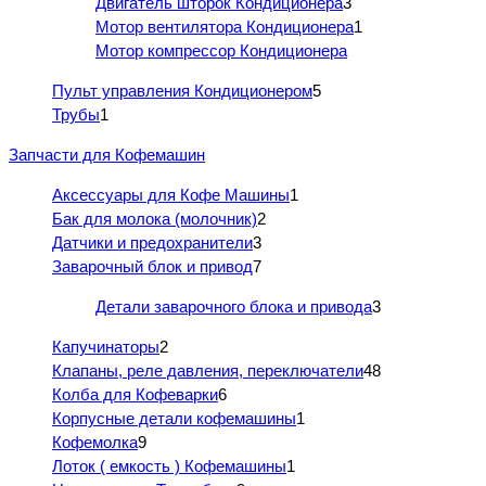
Двигатель шторок Кондиционера
3
Мотор вентилятора Кондиционера
1
Мотор компрессор Кондиционера
Пульт управления Кондиционером
5
Трубы
1
Запчасти для Кофемашин
Аксессуары для Кофе Машины
1
Бак для молока (молочник)
2
Датчики и предохранители
3
Заварочный блок и привод
7
Детали заварочного блока и привода
3
Капучинаторы
2
Клапаны, реле давления, переключатели
48
Колба для Кофеварки
6
Корпусные детали кофемашины
1
Кофемолка
9
Лоток ( емкость ) Кофемашины
1