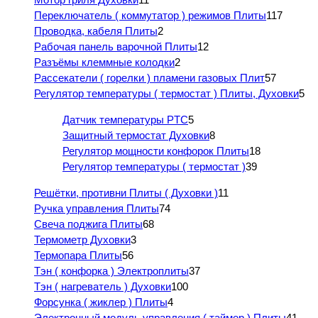
Переключатель ( коммутатор ) режимов Плиты
117
Проводка, кабеля Плиты
2
Рабочая панель варочной Плиты
12
Разъёмы клеммные колодки
2
Рассекатели ( горелки ) пламени газовых Плит
57
Регулятор температуры ( термостат ) Плиты, Духовки
5
Датчик температуры PTC
5
Защитный термостат Духовки
8
Регулятор мощности конфорок Плиты
18
Регулятор температуры ( термостат )
39
Решётки, противни Плиты ( Духовки )
11
Ручка управления Плиты
74
Свеча поджига Плиты
68
Термометр Духовки
3
Термопара Плиты
56
Тэн ( конфорка ) Электроплиты
37
Тэн ( нагреватель ) Духовки
100
Форсунка ( жиклер ) Плиты
4
Электронный модуль управления ( таймер ) Плиты
41