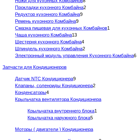
Ножи для кухонных Комбайнов
8
Прокладки кухонного Комбайна
2
Редуктор кухонного Комбайна
9
Ремень кухонного Комбайна
9
Смазка пищевая для кухонных Комбайнов
1
Чаша кухонного Комбайна
13
Шестерня кухонного Комбайна
4
Шпиндель кухонного Комбайна
2
Электронный модуль управления Кухонного Комбайна
6
Запчасти для Кондиционеров
Датчик NTC Кондиционера
9
Клапаны, соленоиды Кондиционера
2
Конденсаторы
4
Крыльчатка вентилятора Кондиционера
Крыльчатка внутреннего блока
1
Крыльчатка наружного блока
5
Моторы ( двигатели ) Кондиционера