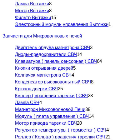
Лампа Вытяжки
8
Мотор Вытяжки
8
Фильтр Вытяжки
15
Электронный модуль управления Вытяжки
1
Запчасти для Микроволновых печей
Двигатель обдува магнетрона СВЧ
3
Диоды-предохранители СВЧ
14
Клавиатура ( панель сенсорная ) СВЧ
64
Кнопки открывания дверей
5
Колпачок магнетрона СВЧ
4
Конденсатор высоковольтный СВЧ
8
Крючок дверки СВЧ
25
Куплер ( вращения тарелки ) СВЧ
23
Лампа СВЧ
4
Магнетрон Микроволновой Печи
38
Модуль ( плата управления ) СВЧ
14
Мотор привода тарелки СВЧ
20
Регулятор температуры ( термостат ) СВЧ
4
Роллер ( Кольцо ) вращения тарелки СВЧ
21