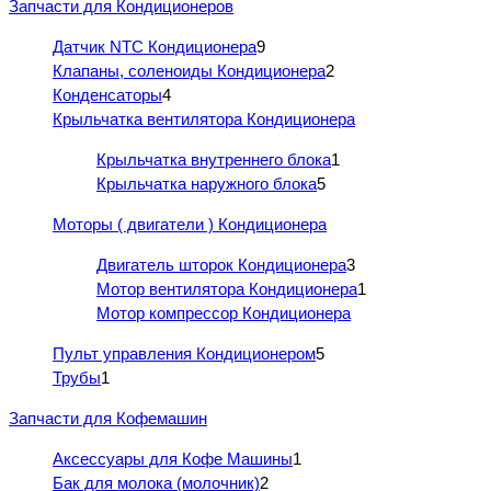
Запчасти для Кондиционеров
Датчик NTC Кондиционера
9
Клапаны, соленоиды Кондиционера
2
Конденсаторы
4
Крыльчатка вентилятора Кондиционера
Крыльчатка внутреннего блока
1
Крыльчатка наружного блока
5
Моторы ( двигатели ) Кондиционера
Двигатель шторок Кондиционера
3
Мотор вентилятора Кондиционера
1
Мотор компрессор Кондиционера
Пульт управления Кондиционером
5
Трубы
1
Запчасти для Кофемашин
Аксессуары для Кофе Машины
1
Бак для молока (молочник)
2