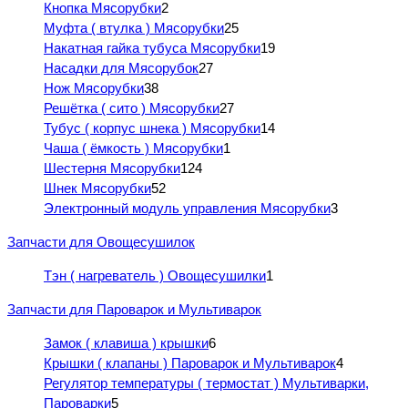
Кнопка Мясорубки
2
Муфта ( втулка ) Мясорубки
25
Накатная гайка тубуса Мясорубки
19
Насадки для Мясорубок
27
Нож Мясорубки
38
Решётка ( сито ) Мясорубки
27
Тубус ( корпус шнека ) Мясорубки
14
Чаша ( ёмкость ) Мясорубки
1
Шестерня Мясорубки
124
Шнек Мясорубки
52
Электронный модуль управления Мясорубки
3
Запчасти для Овощесушилок
Тэн ( нагреватель ) Овощесушилки
1
Запчасти для Пароварок и Мультиварок
Замок ( клавиша ) крышки
6
Крышки ( клапаны ) Пароварок и Мультиварок
4
Регулятор температуры ( термостат ) Мультиварки,
Пароварки
5