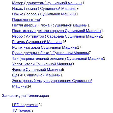
Мотор ( двигатель ) сушильной машины
1
Насос ( помпа ) Сушильной Машины
9
Ножка ( опора ) Сушильной Машины
1
Переключатели
1
Петля дверцы ( люка ) сушильной машины
1
Пластиковые детали корпуса Сушильной Машины
1
Ребро ( Активатор ) барабана Сушильной Машины
2
Ремень Сушильной Машины
46
Ролик натяжной Сушильной Машины
17
Ручка дверцы ( Люка ) Сушильной Машины
7
Тэн (нагревательный элемент) Сушильной Машины
9
Уплотнители Сушильной Машины
3
Фильтр Сушильной Машины
5
Щетки Сушильной Машины
1
Электронный модуль управления Сушильной
Машины
14
Запчасти для Телевизоров
LED подсветки
24
TV Тюнеры
7