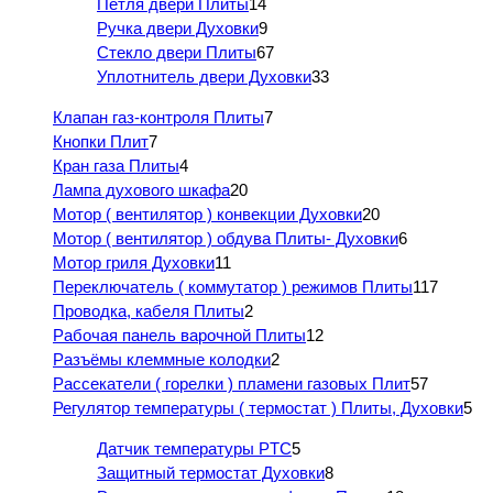
Петля двери Плиты
14
Ручка двери Духовки
9
Стекло двери Плиты
67
Уплотнитель двери Духовки
33
Клапан газ-контроля Плиты
7
Кнопки Плит
7
Кран газа Плиты
4
Лампа духового шкафа
20
Мотор ( вентилятор ) конвекции Духовки
20
Мотор ( вентилятор ) обдува Плиты- Духовки
6
Мотор гриля Духовки
11
Переключатель ( коммутатор ) режимов Плиты
117
Проводка, кабеля Плиты
2
Рабочая панель варочной Плиты
12
Разъёмы клеммные колодки
2
Рассекатели ( горелки ) пламени газовых Плит
57
Регулятор температуры ( термостат ) Плиты, Духовки
5
Датчик температуры PTC
5
Защитный термостат Духовки
8