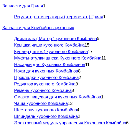
Запчасти для Гриля
1
Регулятор температуры ( термостат ) Гриля
1
Запчасти для Комбайнов кухонных
Двигатель ( Мотор ) кухонного Комбайна
9
Крышка чаши кухонного Комбайна
15
Куплер ( шток ) кухонного Комбайна
17
Муфты-втулки шнека Кухонного Комбайна
11
Насадки для Кухонных Комбайнов
11
Ножи для кухонных Комбайнов
8
Прокладки кухонного Комбайна
2
Редуктор кухонного Комбайна
9
Ремень кухонного Комбайна
9
Смазка пищевая для кухонных Комбайнов
1
Чаша кухонного Комбайна
13
Шестерня кухонного Комбайна
4
Шпиндель кухонного Комбайна
2
Электронный модуль управления Кухонного Комбайна
6