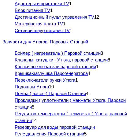
Адаптеры и приставки TV
1
Блок питания TV
1
Дистанционный пульт управления TV
12
Материнская плата TV
1
Сетевой шнур питания TV
1
Запчасти для Утюгов, Паровых Станций
Бойлер ( нагреватель ) Паровой станции
3
Клапаны, катушки - Утюга, паровой станции
8
Кнопки выключатели паровой станции
1
Крышка-заглушка Парогенератора
4
Переключатели ручки Утюга
1
Подошвы Утюга
10
Помпа ( насос ) Паровой Станции
4
Прокладки ( уплотнители ) манжеты Утюга, Паровой
станции
5
Регулятор температуры ( термостат ) Утюга, паровой
станции
14
Резервуар для воды паровой станции
Реле давления Паровой станции
5