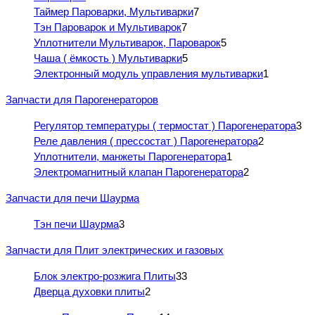
Таймер Пароварки, Мультиварки
7
Тэн Пароварок и Мультиварок
7
Уплотнители Мультиварок, Пароварок
5
Чаша ( ёмкость ) Мультиварки
5
Электронный модуль управления мультиварки
1
Запчасти для Парогенераторов
Регулятор температуры ( термостат ) Парогенератора
3
Реле давления ( прессостат ) Парогенератора
2
Уплотнители, манжеты Парогенератора
1
Электромагнитный клапан Парогенератора
2
Запчасти для печи Шаурма
Тэн печи Шаурма
3
Запчасти для Плит электрических и газовых
Блок электро-розжига Плиты
33
Дверца духовки плиты
2