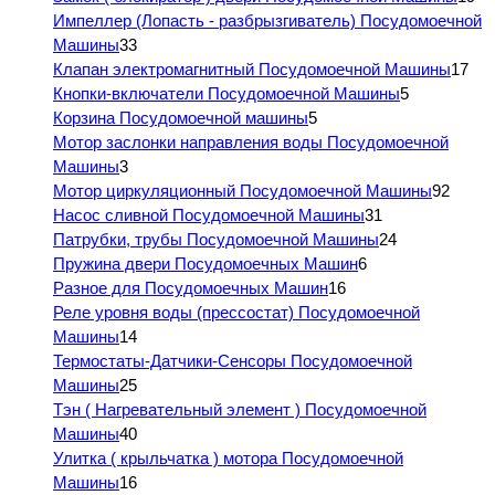
Импеллер (Лопасть - разбрызгиватель) Посудомоечной
Машины
33
Клапан электромагнитный Посудомоечной Машины
17
Кнопки-включатели Посудомоечной Машины
5
Корзина Посудомоечной машины
5
Мотор заслонки направления воды Посудомоечной
Машины
3
Мотор циркуляционный Посудомоечной Машины
92
Насос сливной Посудомоечной Машины
31
Патрубки, трубы Посудомоечной Машины
24
Пружина двери Посудомоечных Машин
6
Разное для Посудомоечных Машин
16
Реле уровня воды (прессостат) Посудомоечной
Машины
14
Термостаты-Датчики-Сенсоры Посудомоечной
Машины
25
Тэн ( Нагревательный элемент ) Посудомоечной
Машины
40
Улитка ( крыльчатка ) мотора Посудомоечной
Машины
16