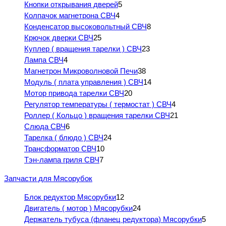
Кнопки открывания дверей
5
Колпачок магнетрона СВЧ
4
Конденсатор высоковольтный СВЧ
8
Крючок дверки СВЧ
25
Куплер ( вращения тарелки ) СВЧ
23
Лампа СВЧ
4
Магнетрон Микроволновой Печи
38
Модуль ( плата управления ) СВЧ
14
Мотор привода тарелки СВЧ
20
Регулятор температуры ( термостат ) СВЧ
4
Роллер ( Кольцо ) вращения тарелки СВЧ
21
Слюда СВЧ
6
Тарелка ( блюдо ) СВЧ
24
Трансформатор СВЧ
10
Тэн-лампа гриля СВЧ
7
Запчасти для Мясорубок
Блок редуктор Мясорубки
12
Двигатель ( мотор ) Мясорубки
24
Держатель тубуса (фланец редуктора) Мясорубки
5