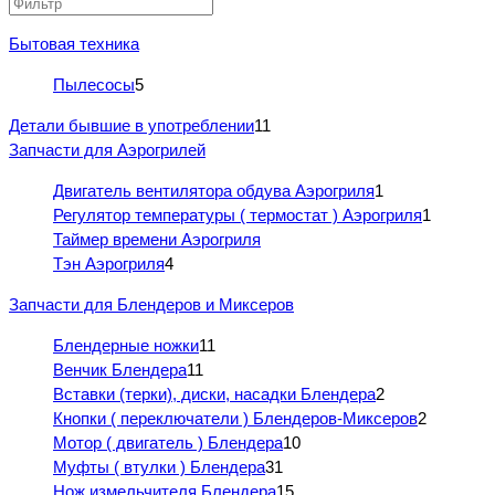
Бытовая техника
Пылесосы
5
Детали бывшие в употреблении
11
Запчасти для Аэрогрилей
Двигатель вентилятора обдува Аэрогриля
1
Регулятор температуры ( термостат ) Аэрогриля
1
Таймер времени Аэрогриля
Тэн Аэрогриля
4
Запчасти для Блендеров и Миксеров
Блендерные ножки
11
Венчик Блендера
11
Вставки (терки), диски, насадки Блендера
2
Кнопки ( переключатели ) Блендеров-Миксеров
2
Мотор ( двигатель ) Блендера
10
Муфты ( втулки ) Блендера
31
Нож измельчителя Блендера
15