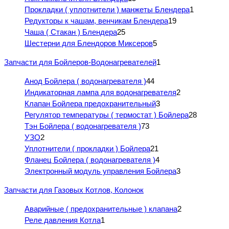
Прокладки ( уплотнители ) манжеты Блендера
1
Редукторы к чашам, венчикам Блендера
19
Чаша ( Стакан ) Блендера
25
Шестерни для Блендоров Миксеров
5
Запчасти для Бойлеров-Водонагревателей
1
Анод Бойлера ( водонагревателя )
44
Индикаторная лампа для водонагревателя
2
Клапан Бойлера предохранительный
3
Регулятор температуры ( термостат ) Бойлера
28
Тэн Бойлера ( водонагревателя )
73
УЗО
2
Уплотнители ( прокладки ) Бойлера
21
Фланец Бойлера ( водонагревателя )
4
Электронный модуль управления Бойлера
3
Запчасти для Газовых Котлов, Колонок
Аварийные ( предохранительные ) клапана
2
Реле давления Котла
1