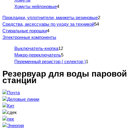
Хомуты нейлоновые
4
Прокладки, уплотнители, манжеты резиновые
2
Средства, аксессуары по уходу за техникой
54
Стиральные порошки
4
Электронные компоненты
Выключатель-кнопка
12
Микро-переключатель
5
Переменный резистор ( селектор )
1
Резервуар для воды паровой
станции