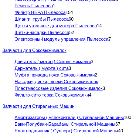
Ремень Пылесоса
1
Фильтр HEPA Пылесоса
154
Шланги, трубы Пылесоса
60
Щетки угольные для мотора Пылесоса
14
Щетки-насадки Пылесоса
52
Электронный модуль управления Пылесоса
7
Запчасти для Соковыжималок
Двигатель ( мотор ) Соковыжималки
3
Держатель ( муфта ) сита
3
Муфта привода ножа Соковыжималки
2
Насадки, диски, шнеки Соковыжималок
Пластмассовые изделия Соковыжималок
3
Фильтр-сито терка Соковыжималки
4
Запчасти для Стиральных Машин
Амортизаторы ( успокоители ) Стиральной Машины
100
Баки-Полубаки-Барабаны Стиральной Машины
67
Блок подшипник ( Суппорт) Стиральной Машины
40