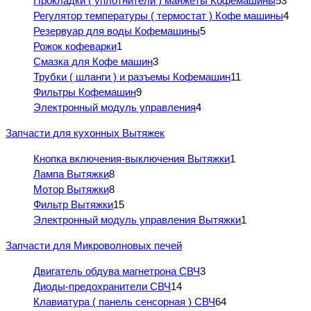
Прокладки ( уплотнители ) манжеты Кофемашины
53
Регулятор температуры ( термостат ) Кофе машины
4
Резервуар для воды Кофемашины
5
Рожок кофеварки
1
Смазка для Кофе машин
3
Трубки ( шланги ) и разъемы Кофемашин
11
Фильтры Кофемашин
9
Электронный модуль управления
4
Запчасти для кухонных Вытяжек
Кнопка включения-выключения Вытяжки
1
Лампа Вытяжки
8
Мотор Вытяжки
8
Фильтр Вытяжки
15
Электронный модуль управления Вытяжки
1
Запчасти для Микроволновых печей
Двигатель обдува магнетрона СВЧ
3
Диоды-предохранители СВЧ
14
Клавиатура ( панель сенсорная ) СВЧ
64