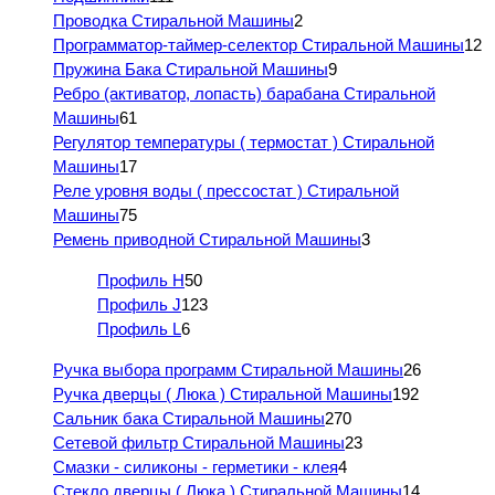
Проводка Стиральной Машины
2
Программатор-таймер-селектор Стиральной Машины
12
Пружина Бака Стиральной Машины
9
Ребро (активатор, лопасть) барабана Стиральной
Машины
61
Регулятор температуры ( термостат ) Стиральной
Машины
17
Реле уровня воды ( прессостат ) Стиральной
Машины
75
Ремень приводной Стиральной Машины
3
Профиль H
50
Профиль J
123
Профиль L
6
Ручка выбора программ Стиральной Машины
26
Ручка дверцы ( Люка ) Стиральной Машины
192
Сальник бака Стиральной Машины
270
Сетевой фильтр Стиральной Машины
23
Смазки - силиконы - герметики - клея
4
Стекло дверцы ( Люка ) Стиральной Машины
14