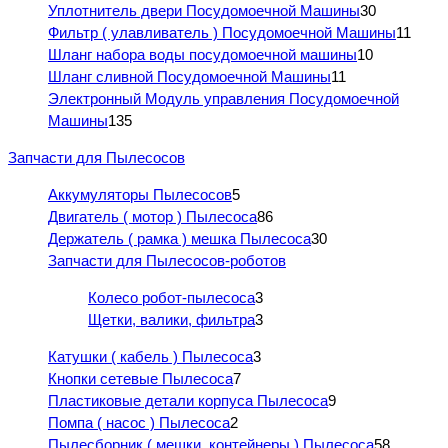
Уплотнитель двери Посудомоечной Машины
30
Фильтр ( улавливатель ) Посудомоечной Машины
11
Шланг набора воды посудомоечной машины
10
Шланг сливной Посудомоечной Машины
11
Электронный Модуль управления Посудомоечной
Машины
135
Запчасти для Пылесосов
Аккумуляторы Пылесосов
5
Двигатель ( мотор ) Пылесоса
86
Держатель ( рамка ) мешка Пылесоса
30
Запчасти для Пылесосов-роботов
Колесо робот-пылесоса
3
Щетки, валики, фильтра
3
Катушки ( кабель ) Пылесоса
3
Кнопки сетевые Пылесоса
7
Пластиковые детали корпуса Пылесоса
9
Помпа ( насос ) Пылесоса
2
Пылесборник ( мешки, контейнеры ) Пылесоса
58