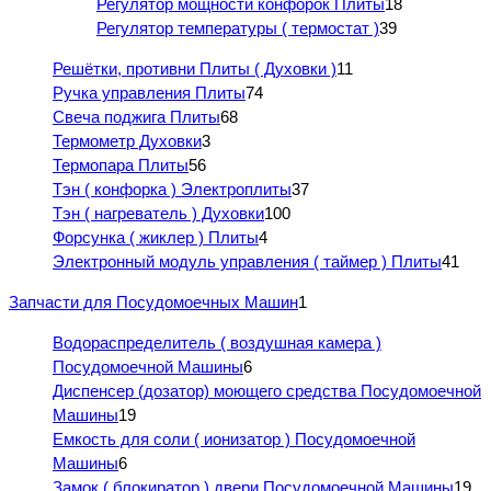
Регулятор мощности конфорок Плиты
18
Регулятор температуры ( термостат )
39
Решётки, противни Плиты ( Духовки )
11
Ручка управления Плиты
74
Свеча поджига Плиты
68
Термометр Духовки
3
Термопара Плиты
56
Тэн ( конфорка ) Электроплиты
37
Тэн ( нагреватель ) Духовки
100
Форсунка ( жиклер ) Плиты
4
Электронный модуль управления ( таймер ) Плиты
41
Запчасти для Посудомоечных Машин
1
Водораспределитель ( воздушная камера )
Посудомоечной Машины
6
Диспенсер (дозатор) моющего средства Посудомоечной
Машины
19
Емкость для соли ( ионизатор ) Посудомоечной
Машины
6
Замок ( блокиратор ) двери Посудомоечной Машины
19