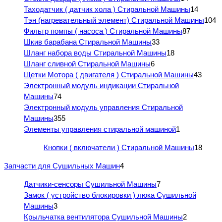
Таходатчик ( датчик хола ) Стиральной Машины
14
Тэн (нагревательный элемент) Стиральной Машины
104
Фильтр помпы ( насоса ) Стиральной Машины
87
Шкив барабана Стиральной Машины
33
Шланг набора воды Стиральной Машины
18
Шланг сливной Стиральной Машины
6
Щетки Мотора ( двигателя ) Стиральной Машины
43
Электронный модуль индикации Стиральной
Машины
74
Электронный модуль управления Стиральной
Машины
355
Элементы управления стиральной машиной
1
Кнопки ( включатели ) Стиральной Машины
18
Запчасти для Сушильных Машин
4
Датчики-сенсоры Сушильной Машины
7
Замок ( устройство блокировки ) люка Сушильной
Машины
3
Крыльчатка вентилятора Сушильной Машины
2