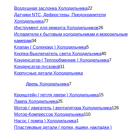
Воздушная заслонка Холодильника
22
Датчики NTC, Дефростеры, Предохранители
Холодильника
77
Инструмент для ремонта Холодильников
26
Испарители к бытовым холодильникам и морозильным
камерам
34
Клапан ( Соленоид ) Холодильника
5
Кнопка-Выключатель света Холодильника
40
Конденсатор ( Теплообменник ) Холодильника
7
Конденсатор пусковой
11
Корпусные детали Холодильника
Дверь Холодильника
7
Кронштейн ( петля двери ) Холодильника
15
Лампа Холодильника
25
Мотор ( двигатель ) вентилятора Холодильника
126
Мотор-Компрессор Холодильника
110
Насос ( помпа ) Холодильника
1
Пластиковые детали ( полки, ящики, накладки )