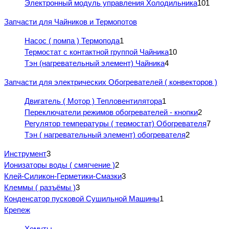
Электронный модуль управления Холодильника
101
Запчасти для Чайников и Термопотов
Насос ( помпа ) Термопода
1
Термостат с контактной группой Чайника
10
Тэн (нагревательный элемент) Чайника
4
Запчасти для электрических Обогревателей ( конвекторов )
Двигатель ( Мотор ) Тепловентилятора
1
Переключатели режимов обогревателей - кнопки
2
Регулятор температуры ( термостат) Обогревателя
7
Тэн ( нагревательный элемент) обогревателя
2
Инструмент
3
Ионизаторы воды ( смягчение )
2
Клей-Силикон-Герметики-Смазки
3
Клеммы ( разъёмы )
3
Конденсатор пусковой Сушильной Машины
1
Крепеж
Хомуты