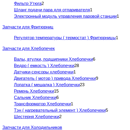
Фильтр Утюга
2
Шланг подачи пара для отпаривателя
1
Электронный модуль управления паровой станции
1
Запчасти для Фритюрниц
Регулятор температуры ( термостат ) Фритюрницы
1
Запчасти для Хлебопечек
Валы, втулки, подшипники Хлебопечки
6
Ведро ( емкость ) Хлебопечки
28
Датчики-сенсоры хлебопечки
1
Двигатель ( мотор ) привода Хлебопечки
9
Лопатка ( мешалка ) Хлебопечки
23
Ремень Хлебопечки
15
Сальник Хлебопечки
6
Трансформатор Хлебопечки
1
Тэн ( нагревательный элемент ) Хлебопечеки
5
Шестерня Хлебопечки
2
Запчасти для Холодильников