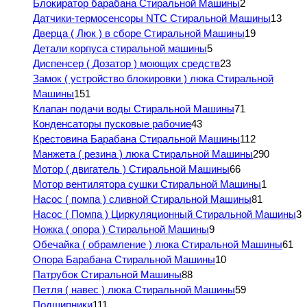
Блокиратор барабана Стиральной Машины
2
Датчики-термосенсоры NTC Стиральной Машины
13
Дверца ( Люк ) в сборе Стиральной Машины
19
Детали корпуса стиральной машины
5
Диспенсер ( Дозатор ) моющих средств
23
Замок ( устройство блокировки ) люка Стиральной
Машины
151
Клапан подачи воды Стиральной Машины
71
Конденсаторы пусковые рабочие
43
Крестовина Барабана Стиральной Машины
112
Манжета ( резина ) люка Стиральной Машины
290
Мотор ( двигатель ) Стиральной Машины
66
Мотор вентилятора сушки Стиральной Машины
1
Насос ( помпа ) сливной Стиральной Машины
81
Насос ( Помпа ) Циркуляционный Стиральной Машины
3
Ножка ( опора ) Стиральной Машины
9
Обечайка ( обрамление ) люка Стиральной Машины
61
Опора Барабана Стиральной Машины
10
Патрубок Стиральной Машины
88
Петля ( навес ) люка Стиральной Машины
59
Подшипники
111