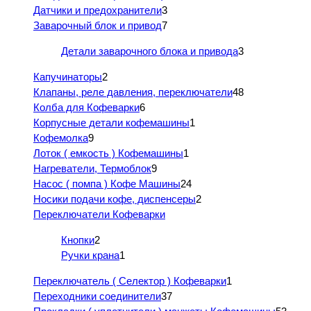
Датчики и предохранители
3
Заварочный блок и привод
7
Детали заварочного блока и привода
3
Капучинаторы
2
Клапаны, реле давления, переключатели
48
Колба для Кофеварки
6
Корпусные детали кофемашины
1
Кофемолка
9
Лоток ( емкость ) Кофемашины
1
Нагреватели, Термоблок
9
Насос ( помпа ) Кофе Машины
24
Носики подачи кофе, диспенсеры
2
Переключатели Кофеварки
Кнопки
2
Ручки крана
1
Переключатель ( Селектор ) Кофеварки
1
Переходники соединители
37