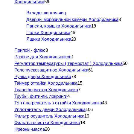
Холодильника
56
Вкладыши для яиц
Дверцы морозильной камеры Холодильника
3
Панели, крышки Холодильника
19
Полки Холодильника
46
Ящики Холодильника
20
Припой - флюс
8
Разное для Холодильников
1
Регулятор температуры ( термостат ) Холодильника
50
Реле пускозащитное Холодильника
61
Ручка двери Холодильника
78
Таймер оттайки Холодильника
15
Трансформатор Холодильника
7
Трубы, фитинги, локринги
4
Тэн ( нагреватель ) оттайки Холодильника
48
Уплотнитель двери Холодильника
106
Фильтр осушитель Холодильника
10
Фильтра очистки Холодильника
18
Фреоны-масла
20