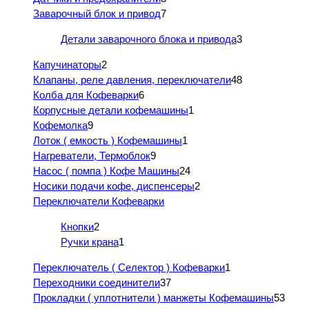
Заварочный блок и привод
7
Детали заварочного блока и привода
3
Капучинаторы
2
Клапаны, реле давления, переключатели
48
Колба для Кофеварки
6
Корпусные детали кофемашины
1
Кофемолка
9
Лоток ( емкость ) Кофемашины
1
Нагреватели, Термоблок
9
Насос ( помпа ) Кофе Машины
24
Носики подачи кофе, диспенсеры
2
Переключатели Кофеварки
Кнопки
2
Ручки крана
1
Переключатель ( Селектор ) Кофеварки
1
Переходники соединители
37
Прокладки ( уплотнители ) манжеты Кофемашины
53