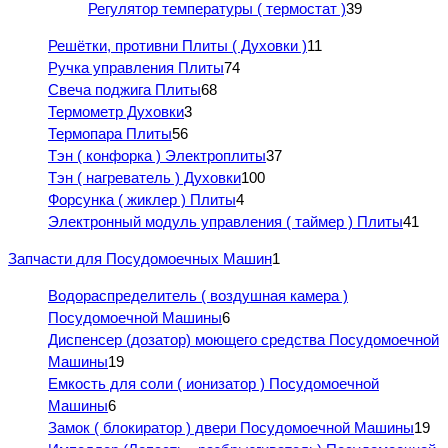
Регулятор температуры ( термостат )
39
Решётки, противни Плиты ( Духовки )
11
Ручка управления Плиты
74
Свеча поджига Плиты
68
Термометр Духовки
3
Термопара Плиты
56
Тэн ( конфорка ) Электроплиты
37
Тэн ( нагреватель ) Духовки
100
Форсунка ( жиклер ) Плиты
4
Электронный модуль управления ( таймер ) Плиты
41
Запчасти для Посудомоечных Машин
1
Водораспределитель ( воздушная камера )
Посудомоечной Машины
6
Диспенсер (дозатор) моющего средства Посудомоечной
Машины
19
Емкость для соли ( ионизатор ) Посудомоечной
Машины
6
Замок ( блокиратор ) двери Посудомоечной Машины
19