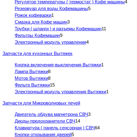
Регулятор температуры ( термостат ) Кофе машины
4
Резервуар для воды Кофемашины
5
Рожок кофеварки
1
Смазка для Кофе машин
3
Трубки ( шланги ) и разъемы Кофемашин
11
Фильтры Кофемашин
9
Электронный модуль управления
4
Запчасти для кухонных Вытяжек
Кнопка включения-выключения Вытяжки
1
Лампа Вытяжки
8
Мотор Вытяжки
8
Фильтр Вытяжки
15
Электронный модуль управления Вытяжки
1
Запчасти для Микроволновых печей
Двигатель обдува магнетрона СВЧ
3
Диоды-предохранители СВЧ
14
Клавиатура ( панель сенсорная ) СВЧ
64
Кнопки открывания дверей
5