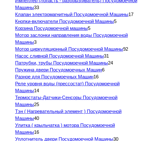
Импеллер (Лопасть - разбрызгиватель) Посудомоечной
Машины
33
Клапан электромагнитный Посудомоечной Машины
17
Кнопки-включатели Посудомоечной Машины
5
Корзина Посудомоечной машины
5
Мотор заслонки направления воды Посудомоечной
Машины
3
Мотор циркуляционный Посудомоечной Машины
92
Насос сливной Посудомоечной Машины
31
Патрубки, трубы Посудомоечной Машины
24
Пружина двери Посудомоечных Машин
6
Разное для Посудомоечных Машин
16
Реле уровня воды (прессостат) Посудомоечной
Машины
14
Термостаты-Датчики-Сенсоры Посудомоечной
Машины
25
Тэн ( Нагревательный элемент ) Посудомоечной
Машины
40
Улитка ( крыльчатка ) мотора Посудомоечной
Машины
16
Уплотнитель двери Посудомоечной Машины
30