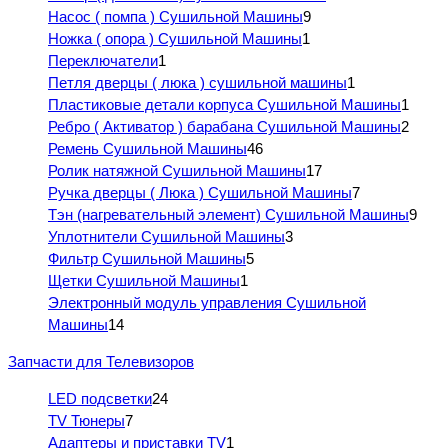
Насос ( помпа ) Сушильной Машины
9
Ножка ( опора ) Сушильной Машины
1
Переключатели
1
Петля дверцы ( люка ) сушильной машины
1
Пластиковые детали корпуса Сушильной Машины
1
Ребро ( Активатор ) барабана Сушильной Машины
2
Ремень Сушильной Машины
46
Ролик натяжной Сушильной Машины
17
Ручка дверцы ( Люка ) Сушильной Машины
7
Тэн (нагревательный элемент) Сушильной Машины
9
Уплотнители Сушильной Машины
3
Фильтр Сушильной Машины
5
Щетки Сушильной Машины
1
Электронный модуль управления Сушильной
Машины
14
Запчасти для Телевизоров
LED подсветки
24
TV Тюнеры
7
Адаптеры и приставки TV
1