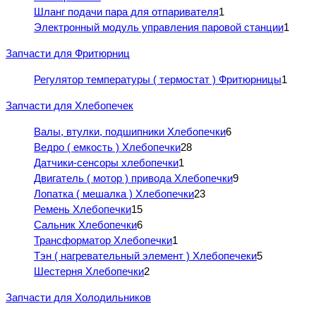
Шланг подачи пара для отпаривателя
1
Электронный модуль управления паровой станции
1
Запчасти для Фритюрниц
Регулятор температуры ( термостат ) Фритюрницы
1
Запчасти для Хлебопечек
Валы, втулки, подшипники Хлебопечки
6
Ведро ( емкость ) Хлебопечки
28
Датчики-сенсоры хлебопечки
1
Двигатель ( мотор ) привода Хлебопечки
9
Лопатка ( мешалка ) Хлебопечки
23
Ремень Хлебопечки
15
Сальник Хлебопечки
6
Трансформатор Хлебопечки
1
Тэн ( нагревательный элемент ) Хлебопечеки
5
Шестерня Хлебопечки
2
Запчасти для Холодильников