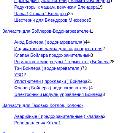
Прокладки ( уплотнители ) манжеты Блендера
1
Редукторы к чашам, венчикам Блендера
19
Чаша ( Стакан ) Блендера
25
Шестерни для Блендоров Миксеров
5
Запчасти для Бойлеров-Водонагревателей
1
Анод Бойлера ( водонагревателя )
44
Индикаторная лампа для водонагревателя
2
Клапан Бойлера предохранительный
3
Регулятор температуры ( термостат ) Бойлера
28
Тэн Бойлера ( водонагревателя )
73
УЗО
2
Уплотнители ( прокладки ) Бойлера
21
Фланец Бойлера ( водонагревателя )
4
Электронный модуль управления Бойлера
3
Запчасти для Газовых Котлов, Колонок
Аварийные ( предохранительные ) клапана
2
Реле давления Котла
1