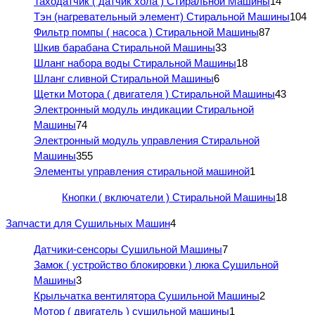
Таходатчик ( датчик хола ) Стиральной Машины
14
Тэн (нагревательный элемент) Стиральной Машины
104
Фильтр помпы ( насоса ) Стиральной Машины
87
Шкив барабана Стиральной Машины
33
Шланг набора воды Стиральной Машины
18
Шланг сливной Стиральной Машины
6
Щетки Мотора ( двигателя ) Стиральной Машины
43
Электронный модуль индикации Стиральной
Машины
74
Электронный модуль управления Стиральной
Машины
355
Элементы управления стиральной машиной
1
Кнопки ( включатели ) Стиральной Машины
18
Запчасти для Сушильных Машин
4
Датчики-сенсоры Сушильной Машины
7
Замок ( устройство блокировки ) люка Сушильной
Машины
3
Крыльчатка вентилятора Сушильной Машины
2
Мотор ( двигатель ) сушильной машины
1