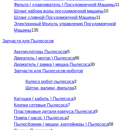
Фильтр ( улавливатель ) Посудомоечной Машины
11
Шланг набора воды посудомоечной машины
10
Шланг сливной Посудомоечной Машины
11
Электронный Модуль управления Посудомоечной
Машины
135
Запчасти для Пылесосов
Аккумуляторы Пылесосов
5
Двигатель ( мотор ) Пылесоса
86
Держатель ( рамка ) мешка Пылесоса
30
Запчасти для Пылесосов-роботов
Колесо робот-пылесоса
3
Щетки, валики, фильтра
3
Катушки ( кабель ) Пылесоса
3
Кнопки сетевые Пылесоса
7
Пластиковые детали корпуса Пылесоса
9
Помпа ( насос ) Пылесоса
2
Пылесборник ( мешки, контейнеры ) Пылесоса
58