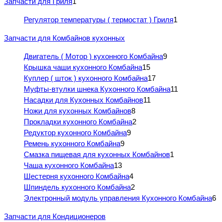
Запчасти для Гриля
1
Регулятор температуры ( термостат ) Гриля
1
Запчасти для Комбайнов кухонных
Двигатель ( Мотор ) кухонного Комбайна
9
Крышка чаши кухонного Комбайна
15
Куплер ( шток ) кухонного Комбайна
17
Муфты-втулки шнека Кухонного Комбайна
11
Насадки для Кухонных Комбайнов
11
Ножи для кухонных Комбайнов
8
Прокладки кухонного Комбайна
2
Редуктор кухонного Комбайна
9
Ремень кухонного Комбайна
9
Смазка пищевая для кухонных Комбайнов
1
Чаша кухонного Комбайна
13
Шестерня кухонного Комбайна
4
Шпиндель кухонного Комбайна
2
Электронный модуль управления Кухонного Комбайна
6
Запчасти для Кондиционеров