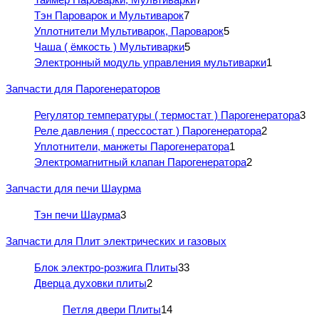
Тэн Пароварок и Мультиварок
7
Уплотнители Мультиварок, Пароварок
5
Чаша ( ёмкость ) Мультиварки
5
Электронный модуль управления мультиварки
1
Запчасти для Парогенераторов
Регулятор температуры ( термостат ) Парогенератора
3
Реле давления ( прессостат ) Парогенератора
2
Уплотнители, манжеты Парогенератора
1
Электромагнитный клапан Парогенератора
2
Запчасти для печи Шаурма
Тэн печи Шаурма
3
Запчасти для Плит электрических и газовых
Блок электро-розжига Плиты
33
Дверца духовки плиты
2
Петля двери Плиты
14