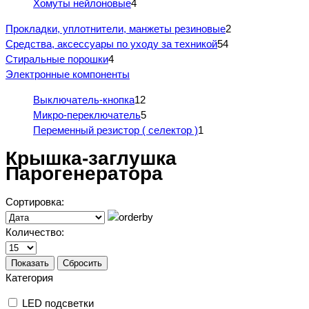
Хомуты нейлоновые
4
Прокладки, уплотнители, манжеты резиновые
2
Средства, аксессуары по уходу за техникой
54
Стиральные порошки
4
Электронные компоненты
Выключатель-кнопка
12
Микро-переключатель
5
Переменный резистор ( селектор )
1
Крышка-заглушка
Парогенератора
Сортировка:
Количество:
Показать
Сбросить
Категория
LED подсветки