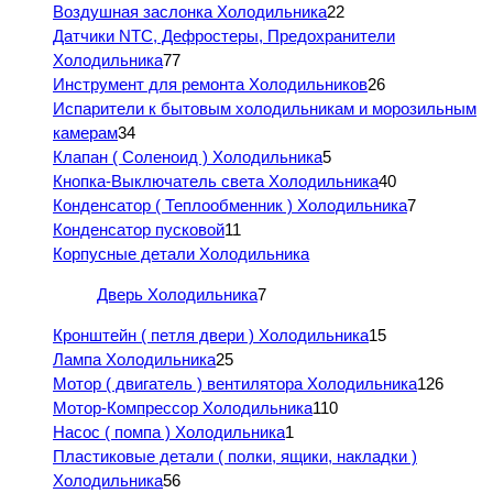
Воздушная заслонка Холодильника
22
Датчики NTC, Дефростеры, Предохранители
Холодильника
77
Инструмент для ремонта Холодильников
26
Испарители к бытовым холодильникам и морозильным
камерам
34
Клапан ( Соленоид ) Холодильника
5
Кнопка-Выключатель света Холодильника
40
Конденсатор ( Теплообменник ) Холодильника
7
Конденсатор пусковой
11
Корпусные детали Холодильника
Дверь Холодильника
7
Кронштейн ( петля двери ) Холодильника
15
Лампа Холодильника
25
Мотор ( двигатель ) вентилятора Холодильника
126
Мотор-Компрессор Холодильника
110
Насос ( помпа ) Холодильника
1
Пластиковые детали ( полки, ящики, накладки )
Холодильника
56