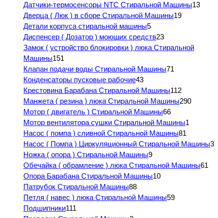
Датчики-термосенсоры NTC Стиральной Машины
13
Дверца ( Люк ) в сборе Стиральной Машины
19
Детали корпуса стиральной машины
5
Диспенсер ( Дозатор ) моющих средств
23
Замок ( устройство блокировки ) люка Стиральной
Машины
151
Клапан подачи воды Стиральной Машины
71
Конденсаторы пусковые рабочие
43
Крестовина Барабана Стиральной Машины
112
Манжета ( резина ) люка Стиральной Машины
290
Мотор ( двигатель ) Стиральной Машины
66
Мотор вентилятора сушки Стиральной Машины
1
Насос ( помпа ) сливной Стиральной Машины
81
Насос ( Помпа ) Циркуляционный Стиральной Машины
3
Ножка ( опора ) Стиральной Машины
9
Обечайка ( обрамление ) люка Стиральной Машины
61
Опора Барабана Стиральной Машины
10
Патрубок Стиральной Машины
88
Петля ( навес ) люка Стиральной Машины
59
Подшипники
111