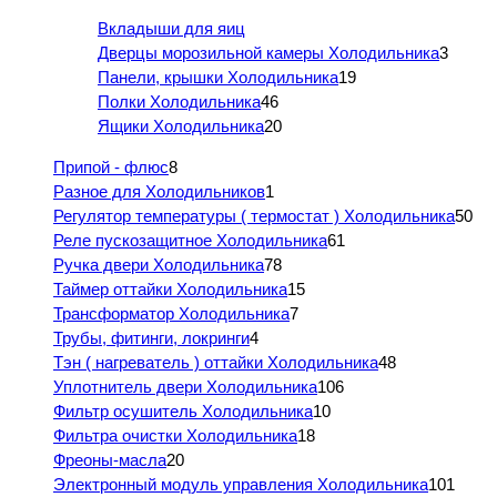
Вкладыши для яиц
Дверцы морозильной камеры Холодильника
3
Панели, крышки Холодильника
19
Полки Холодильника
46
Ящики Холодильника
20
Припой - флюс
8
Разное для Холодильников
1
Регулятор температуры ( термостат ) Холодильника
50
Реле пускозащитное Холодильника
61
Ручка двери Холодильника
78
Таймер оттайки Холодильника
15
Трансформатор Холодильника
7
Трубы, фитинги, локринги
4
Тэн ( нагреватель ) оттайки Холодильника
48
Уплотнитель двери Холодильника
106
Фильтр осушитель Холодильника
10
Фильтра очистки Холодильника
18
Фреоны-масла
20
Электронный модуль управления Холодильника
101