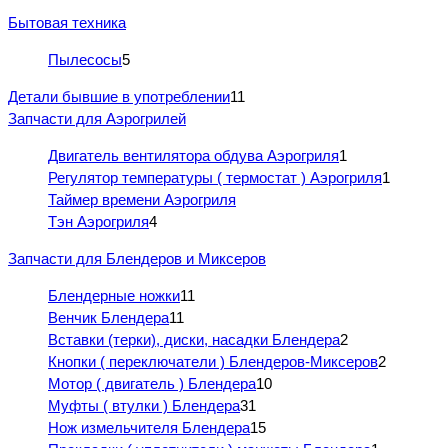
Бытовая техника
Пылесосы
5
Детали бывшие в употреблении
11
Запчасти для Аэрогрилей
Двигатель вентилятора обдува Аэрогриля
1
Регулятор температуры ( термостат ) Аэрогриля
1
Таймер времени Аэрогриля
Тэн Аэрогриля
4
Запчасти для Блендеров и Миксеров
Блендерные ножки
11
Венчик Блендера
11
Вставки (терки), диски, насадки Блендера
2
Кнопки ( переключатели ) Блендеров-Миксеров
2
Мотор ( двигатель ) Блендера
10
Муфты ( втулки ) Блендера
31
Нож измельчителя Блендера
15