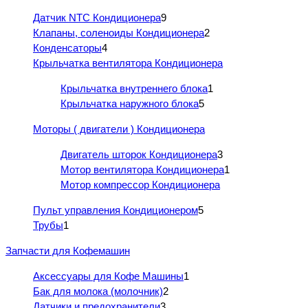
Датчик NTC Кондиционера
9
Клапаны, соленоиды Кондиционера
2
Конденсаторы
4
Крыльчатка вентилятора Кондиционера
Крыльчатка внутреннего блока
1
Крыльчатка наружного блока
5
Моторы ( двигатели ) Кондиционера
Двигатель шторок Кондиционера
3
Мотор вентилятора Кондиционера
1
Мотор компрессор Кондиционера
Пульт управления Кондиционером
5
Трубы
1
Запчасти для Кофемашин
Аксессуары для Кофе Машины
1
Бак для молока (молочник)
2
Датчики и предохранители
3