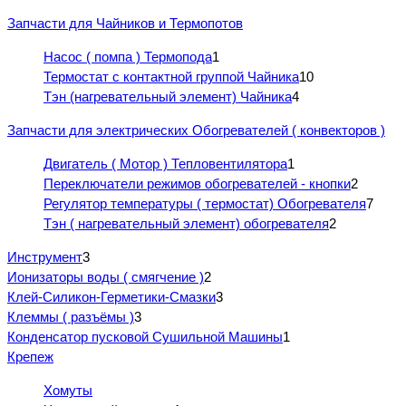
Запчасти для Чайников и Термопотов
Насос ( помпа ) Термопода
1
Термостат с контактной группой Чайника
10
Тэн (нагревательный элемент) Чайника
4
Запчасти для электрических Обогревателей ( конвекторов )
Двигатель ( Мотор ) Тепловентилятора
1
Переключатели режимов обогревателей - кнопки
2
Регулятор температуры ( термостат) Обогревателя
7
Тэн ( нагревательный элемент) обогревателя
2
Инструмент
3
Ионизаторы воды ( смягчение )
2
Клей-Силикон-Герметики-Смазки
3
Клеммы ( разъёмы )
3
Конденсатор пусковой Сушильной Машины
1
Крепеж
Хомуты