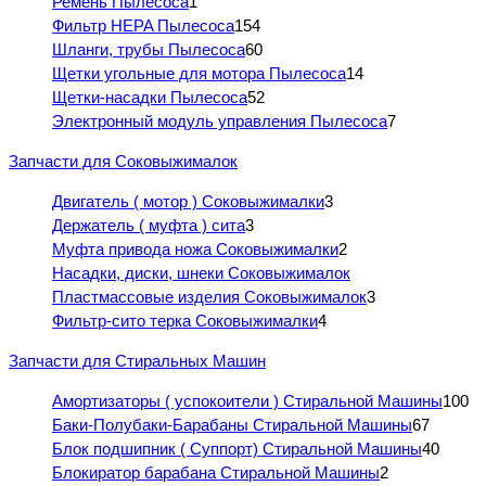
Ремень Пылесоса
1
Фильтр HEPA Пылесоса
154
Шланги, трубы Пылесоса
60
Щетки угольные для мотора Пылесоса
14
Щетки-насадки Пылесоса
52
Электронный модуль управления Пылесоса
7
Запчасти для Соковыжималок
Двигатель ( мотор ) Соковыжималки
3
Держатель ( муфта ) сита
3
Муфта привода ножа Соковыжималки
2
Насадки, диски, шнеки Соковыжималок
Пластмассовые изделия Соковыжималок
3
Фильтр-сито терка Соковыжималки
4
Запчасти для Стиральных Машин
Амортизаторы ( успокоители ) Стиральной Машины
100
Баки-Полубаки-Барабаны Стиральной Машины
67
Блок подшипник ( Суппорт) Стиральной Машины
40
Блокиратор барабана Стиральной Машины
2