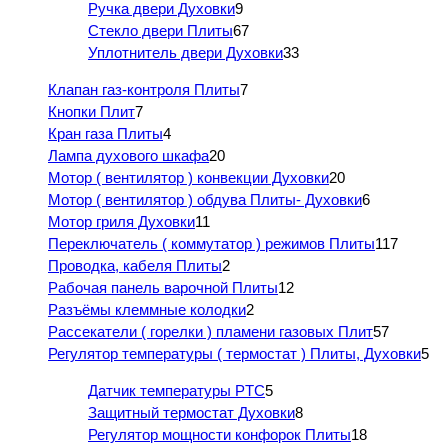
Ручка двери Духовки
9
Стекло двери Плиты
67
Уплотнитель двери Духовки
33
Клапан газ-контроля Плиты
7
Кнопки Плит
7
Кран газа Плиты
4
Лампа духового шкафа
20
Мотор ( вентилятор ) конвекции Духовки
20
Мотор ( вентилятор ) обдува Плиты- Духовки
6
Мотор гриля Духовки
11
Переключатель ( коммутатор ) режимов Плиты
117
Проводка, кабеля Плиты
2
Рабочая панель варочной Плиты
12
Разъёмы клеммные колодки
2
Рассекатели ( горелки ) пламени газовых Плит
57
Регулятор температуры ( термостат ) Плиты, Духовки
5
Датчик температуры PTC
5
Защитный термостат Духовки
8
Регулятор мощности конфорок Плиты
18