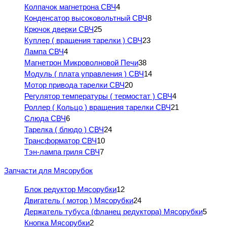
Колпачок магнетрона СВЧ
4
Конденсатор высоковольтный СВЧ
8
Крючок дверки СВЧ
25
Куплер ( вращения тарелки ) СВЧ
23
Лампа СВЧ
4
Магнетрон Микроволновой Печи
38
Модуль ( плата управления ) СВЧ
14
Мотор привода тарелки СВЧ
20
Регулятор температуры ( термостат ) СВЧ
4
Роллер ( Кольцо ) вращения тарелки СВЧ
21
Слюда СВЧ
6
Тарелка ( блюдо ) СВЧ
24
Трансформатор СВЧ
10
Тэн-лампа гриля СВЧ
7
Запчасти для Мясорубок
Блок редуктор Мясорубки
12
Двигатель ( мотор ) Мясорубки
24
Держатель тубуса (фланец редуктора) Мясорубки
5
Кнопка Мясорубки
2