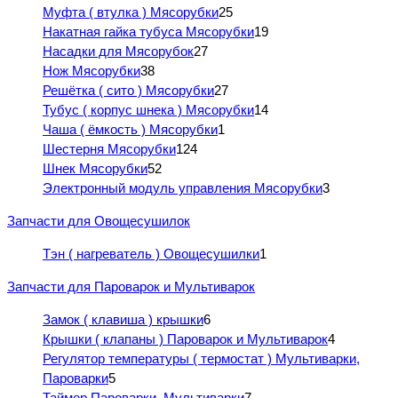
Муфта ( втулка ) Мясорубки
25
Накатная гайка тубуса Мясорубки
19
Насадки для Мясорубок
27
Нож Мясорубки
38
Решётка ( сито ) Мясорубки
27
Тубус ( корпус шнека ) Мясорубки
14
Чаша ( ёмкость ) Мясорубки
1
Шестерня Мясорубки
124
Шнек Мясорубки
52
Электронный модуль управления Мясорубки
3
Запчасти для Овощесушилок
Тэн ( нагреватель ) Овощесушилки
1
Запчасти для Пароварок и Мультиварок
Замок ( клавиша ) крышки
6
Крышки ( клапаны ) Пароварок и Мультиварок
4
Регулятор температуры ( термостат ) Мультиварки,
Пароварки
5
Таймер Пароварки, Мультиварки
7