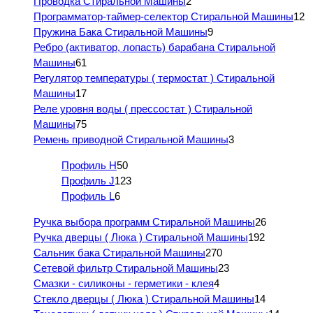
Проводка Стиральной Машины
2
Программатор-таймер-селектор Стиральной Машины
12
Пружина Бака Стиральной Машины
9
Ребро (активатор, лопасть) барабана Стиральной
Машины
61
Регулятор температуры ( термостат ) Стиральной
Машины
17
Реле уровня воды ( прессостат ) Стиральной
Машины
75
Ремень приводной Стиральной Машины
3
Профиль H
50
Профиль J
123
Профиль L
6
Ручка выбора программ Стиральной Машины
26
Ручка дверцы ( Люка ) Стиральной Машины
192
Сальник бака Стиральной Машины
270
Сетевой фильтр Стиральной Машины
23
Смазки - силиконы - герметики - клея
4
Стекло дверцы ( Люка ) Стиральной Машины
14