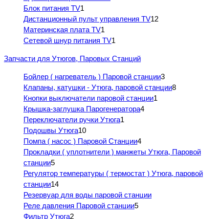
Блок питания TV
1
Дистанционный пульт управления TV
12
Материнская плата TV
1
Сетевой шнур питания TV
1
Запчасти для Утюгов, Паровых Станций
Бойлер ( нагреватель ) Паровой станции
3
Клапаны, катушки - Утюга, паровой станции
8
Кнопки выключатели паровой станции
1
Крышка-заглушка Парогенератора
4
Переключатели ручки Утюга
1
Подошвы Утюга
10
Помпа ( насос ) Паровой Станции
4
Прокладки ( уплотнители ) манжеты Утюга, Паровой
станции
5
Регулятор температуры ( термостат ) Утюга, паровой
станции
14
Резервуар для воды паровой станции
Реле давления Паровой станции
5
Фильтр Утюга
2