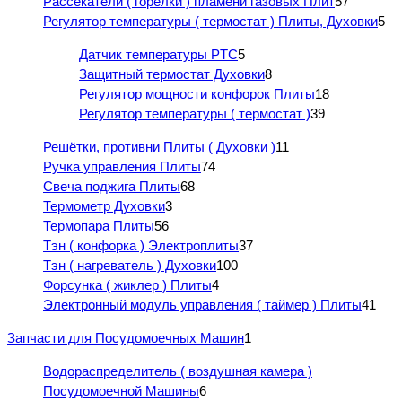
Рассекатели ( горелки ) пламени газовых Плит
57
Регулятор температуры ( термостат ) Плиты, Духовки
5
Датчик температуры PTC
5
Защитный термостат Духовки
8
Регулятор мощности конфорок Плиты
18
Регулятор температуры ( термостат )
39
Решётки, противни Плиты ( Духовки )
11
Ручка управления Плиты
74
Свеча поджига Плиты
68
Термометр Духовки
3
Термопара Плиты
56
Тэн ( конфорка ) Электроплиты
37
Тэн ( нагреватель ) Духовки
100
Форсунка ( жиклер ) Плиты
4
Электронный модуль управления ( таймер ) Плиты
41
Запчасти для Посудомоечных Машин
1
Водораспределитель ( воздушная камера )
Посудомоечной Машины
6