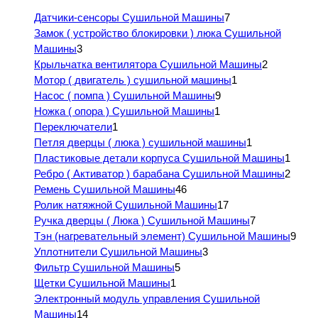
Датчики-сенсоры Сушильной Машины
7
Замок ( устройство блокировки ) люка Сушильной
Машины
3
Крыльчатка вентилятора Сушильной Машины
2
Мотор ( двигатель ) сушильной машины
1
Насос ( помпа ) Сушильной Машины
9
Ножка ( опора ) Сушильной Машины
1
Переключатели
1
Петля дверцы ( люка ) сушильной машины
1
Пластиковые детали корпуса Сушильной Машины
1
Ребро ( Активатор ) барабана Сушильной Машины
2
Ремень Сушильной Машины
46
Ролик натяжной Сушильной Машины
17
Ручка дверцы ( Люка ) Сушильной Машины
7
Тэн (нагревательный элемент) Сушильной Машины
9
Уплотнители Сушильной Машины
3
Фильтр Сушильной Машины
5
Щетки Сушильной Машины
1
Электронный модуль управления Сушильной
Машины
14