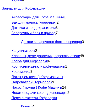
Запчасти для Кофемашин
Аксессуары для Кофе Машины
1
Бак для молока (молочник)
2
Датчики и предохранители
3
Заварочный блок и привод
7
Детали заварочного блока и привода
3
Капучинаторы
2
Клапаны, реле давления, переключатели
48
Колба для Кофеварки
6
Корпусные детали кофемашины
1
Кофемолка
9
Лоток ( емкость ) Кофемашины
1
Нагреватели, Термоблок
9
Насос ( помпа ) Кофе Машины
24
Носики подачи кофе, диспенсеры
2
Переключатели Кофеварки
Кнопки
2