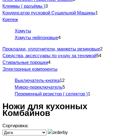
Клеммы ( разъёмы )
3
Конденсатор пусковой Сушильной Машины
1
Крепеж
Хомуты
Хомуты нейлоновые
4
Прокладки, уплотнители, манжеты резиновые
2
Средства, аксессуары по уходу за техникой
54
Стиральные порошки
4
Электронные компоненты
Выключатель-кнопка
12
Микро-переключатель
5
Переменный резистор ( селектор )
1
Ножи для кухонных
Комбайнов
Сортировка: