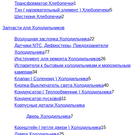
Трансформатор Хлебопечки
1
Тэн ( нагревательный элемент ) Хлебопечеки
5
Шестерня Хлебопечки
2
Запчасти для Холодильников
Воздушная заслонка Холодильника
22
Датчики NTC, Дефростеры, Предохранители
Холодильника
77
Инструмент для ремонта Холодильников
26
Испарители к бытовым холодильникам и морозильным
камерам
34
Клапан ( Соленоид ) Холодильника
5
Кнопка-Выключатель света Холодильника
40
Конденсатор ( Теплообменник ) Холодильника
7
Конденсатор пусковой
11
Корпусные детали Холодильника
Дверь Холодильника
7
Кронштейн ( петля двери ) Холодильника
15
Лампа Холодильника
25