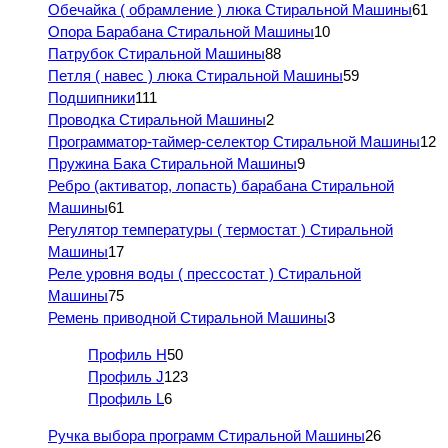
Обечайка ( обрамление ) люка Стиральной Машины
61
Опора Барабана Стиральной Машины
10
Патрубок Стиральной Машины
88
Петля ( навес ) люка Стиральной Машины
59
Подшипники
111
Проводка Стиральной Машины
2
Программатор-таймер-селектор Стиральной Машины
12
Пружина Бака Стиральной Машины
9
Ребро (активатор, лопасть) барабана Стиральной
Машины
61
Регулятор температуры ( термостат ) Стиральной
Машины
17
Реле уровня воды ( прессостат ) Стиральной
Машины
75
Ремень приводной Стиральной Машины
3
Профиль H
50
Профиль J
123
Профиль L
6
Ручка выбора программ Стиральной Машины
26