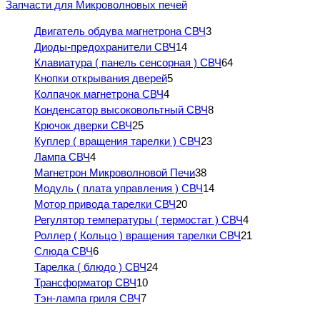
Запчасти для Микроволновых печей
Двигатель обдува магнетрона СВЧ
3
Диоды-предохранители СВЧ
14
Клавиатура ( панель сенсорная ) СВЧ
64
Кнопки открывания дверей
5
Колпачок магнетрона СВЧ
4
Конденсатор высоковольтный СВЧ
8
Крючок дверки СВЧ
25
Куплер ( вращения тарелки ) СВЧ
23
Лампа СВЧ
4
Магнетрон Микроволновой Печи
38
Модуль ( плата управления ) СВЧ
14
Мотор привода тарелки СВЧ
20
Регулятор температуры ( термостат ) СВЧ
4
Роллер ( Кольцо ) вращения тарелки СВЧ
21
Слюда СВЧ
6
Тарелка ( блюдо ) СВЧ
24
Трансформатор СВЧ
10
Тэн-лампа гриля СВЧ
7