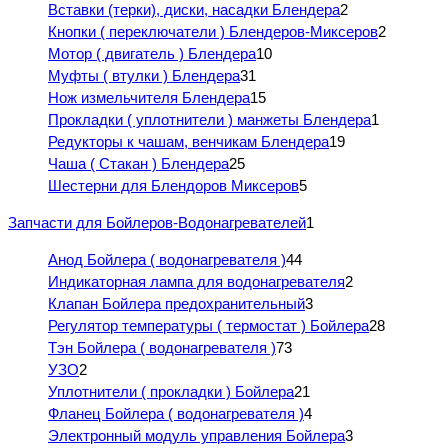
Вставки (терки), диски, насадки Блендера
2
Кнопки ( переключатели ) Блендеров-Миксеров
2
Мотор ( двигатель ) Блендера
10
Муфты ( втулки ) Блендера
31
Нож измельчителя Блендера
15
Прокладки ( уплотнители ) манжеты Блендера
1
Редукторы к чашам, венчикам Блендера
19
Чаша ( Стакан ) Блендера
25
Шестерни для Блендоров Миксеров
5
Запчасти для Бойлеров-Водонагревателей
1
Анод Бойлера ( водонагревателя )
44
Индикаторная лампа для водонагревателя
2
Клапан Бойлера предохранительный
3
Регулятор температуры ( термостат ) Бойлера
28
Тэн Бойлера ( водонагревателя )
73
УЗО
2
Уплотнители ( прокладки ) Бойлера
21
Фланец Бойлера ( водонагревателя )
4
Электронный модуль управления Бойлера
3