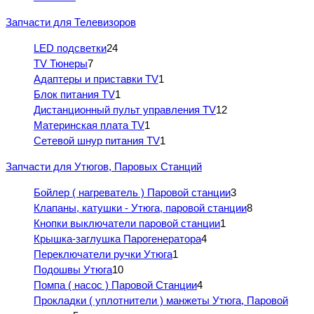
Запчасти для Телевизоров
LED подсветки
24
TV Тюнеры
7
Адаптеры и приставки TV
1
Блок питания TV
1
Дистанционный пульт управления TV
12
Материнская плата TV
1
Сетевой шнур питания TV
1
Запчасти для Утюгов, Паровых Станций
Бойлер ( нагреватель ) Паровой станции
3
Клапаны, катушки - Утюга, паровой станции
8
Кнопки выключатели паровой станции
1
Крышка-заглушка Парогенератора
4
Переключатели ручки Утюга
1
Подошвы Утюга
10
Помпа ( насос ) Паровой Станции
4
Прокладки ( уплотнители ) манжеты Утюга, Паровой