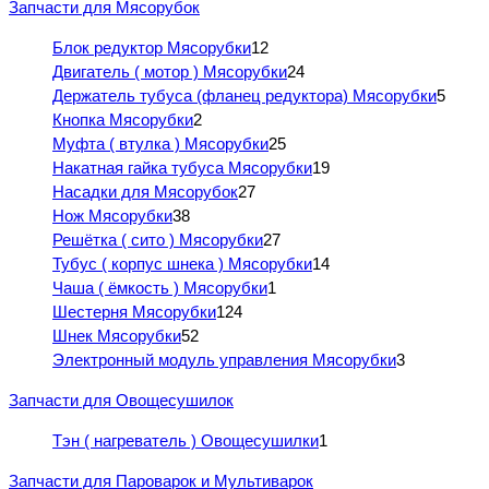
Запчасти для Мясорубок
Блок редуктор Мясорубки
12
Двигатель ( мотор ) Мясорубки
24
Держатель тубуса (фланец редуктора) Мясорубки
5
Кнопка Мясорубки
2
Муфта ( втулка ) Мясорубки
25
Накатная гайка тубуса Мясорубки
19
Насадки для Мясорубок
27
Нож Мясорубки
38
Решётка ( сито ) Мясорубки
27
Тубус ( корпус шнека ) Мясорубки
14
Чаша ( ёмкость ) Мясорубки
1
Шестерня Мясорубки
124
Шнек Мясорубки
52
Электронный модуль управления Мясорубки
3
Запчасти для Овощесушилок
Тэн ( нагреватель ) Овощесушилки
1
Запчасти для Пароварок и Мультиварок