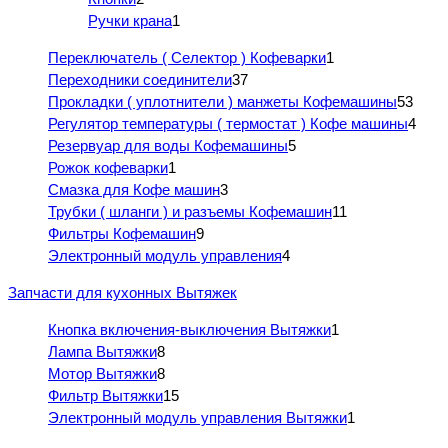
Ручки крана
1
Переключатель ( Селектор ) Кофеварки
1
Переходники соединители
37
Прокладки ( уплотнители ) манжеты Кофемашины
53
Регулятор температуры ( термостат ) Кофе машины
4
Резервуар для воды Кофемашины
5
Рожок кофеварки
1
Смазка для Кофе машин
3
Трубки ( шланги ) и разъемы Кофемашин
11
Фильтры Кофемашин
9
Электронный модуль управления
4
Запчасти для кухонных Вытяжек
Кнопка включения-выключения Вытяжки
1
Лампа Вытяжки
8
Мотор Вытяжки
8
Фильтр Вытяжки
15
Электронный модуль управления Вытяжки
1