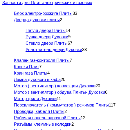
Запчасти для Плит электрических и газовых
Блок электро-розжига Плиты
33
Дверца духовки плиты
2
Петля двери Плиты
14
Ручка двери Духовки
9
Стекло двери Плиты
67
Уплотнитель двери Духовки
33
Клапан газ-контроля Плиты
7
Кнопки Плит
7
Кран газа Плиты
4
Лампа духового шкафа
20
Мотор ( вентилятор ) конвекции Духовки
20
Мотор ( вентилятор ) обдува Плиты- Духовки
6
Мотор гриля Духовки
11
Переключатель ( коммутатор ) режимов Плиты
117
Проводка, кабеля Плиты
2
Рабочая панель варочной Плиты
12
Разъёмы клеммные колодки
2