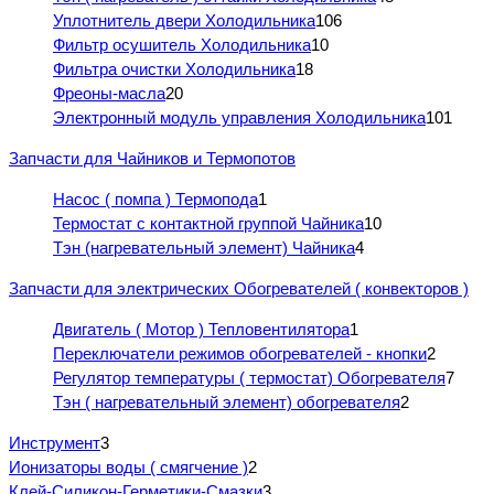
Уплотнитель двери Холодильника
106
Фильтр осушитель Холодильника
10
Фильтра очистки Холодильника
18
Фреоны-масла
20
Электронный модуль управления Холодильника
101
Запчасти для Чайников и Термопотов
Насос ( помпа ) Термопода
1
Термостат с контактной группой Чайника
10
Тэн (нагревательный элемент) Чайника
4
Запчасти для электрических Обогревателей ( конвекторов )
Двигатель ( Мотор ) Тепловентилятора
1
Переключатели режимов обогревателей - кнопки
2
Регулятор температуры ( термостат) Обогревателя
7
Тэн ( нагревательный элемент) обогревателя
2
Инструмент
3
Ионизаторы воды ( смягчение )
2
Клей-Силикон-Герметики-Смазки
3