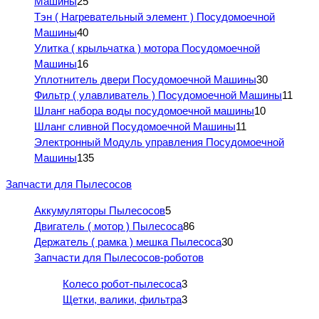
Машины
25
Тэн ( Нагревательный элемент ) Посудомоечной
Машины
40
Улитка ( крыльчатка ) мотора Посудомоечной
Машины
16
Уплотнитель двери Посудомоечной Машины
30
Фильтр ( улавливатель ) Посудомоечной Машины
11
Шланг набора воды посудомоечной машины
10
Шланг сливной Посудомоечной Машины
11
Электронный Модуль управления Посудомоечной
Машины
135
Запчасти для Пылесосов
Аккумуляторы Пылесосов
5
Двигатель ( мотор ) Пылесоса
86
Держатель ( рамка ) мешка Пылесоса
30
Запчасти для Пылесосов-роботов
Колесо робот-пылесоса
3
Щетки, валики, фильтра
3