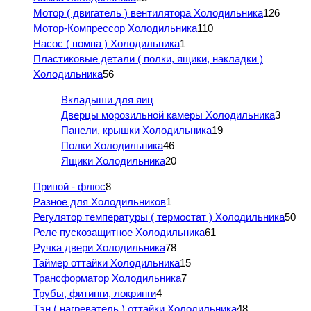
Мотор ( двигатель ) вентилятора Холодильника
126
Мотор-Компрессор Холодильника
110
Насос ( помпа ) Холодильника
1
Пластиковые детали ( полки, ящики, накладки )
Холодильника
56
Вкладыши для яиц
Дверцы морозильной камеры Холодильника
3
Панели, крышки Холодильника
19
Полки Холодильника
46
Ящики Холодильника
20
Припой - флюс
8
Разное для Холодильников
1
Регулятор температуры ( термостат ) Холодильника
50
Реле пускозащитное Холодильника
61
Ручка двери Холодильника
78
Таймер оттайки Холодильника
15
Трансформатор Холодильника
7
Трубы, фитинги, локринги
4
Тэн ( нагреватель ) оттайки Холодильника
48