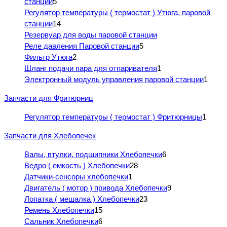
станции
5
Регулятор температуры ( термостат ) Утюга, паровой
станции
14
Резервуар для воды паровой станции
Реле давления Паровой станции
5
Фильтр Утюга
2
Шланг подачи пара для отпаривателя
1
Электронный модуль управления паровой станции
1
Запчасти для Фритюрниц
Регулятор температуры ( термостат ) Фритюрницы
1
Запчасти для Хлебопечек
Валы, втулки, подшипники Хлебопечки
6
Ведро ( емкость ) Хлебопечки
28
Датчики-сенсоры хлебопечки
1
Двигатель ( мотор ) привода Хлебопечки
9
Лопатка ( мешалка ) Хлебопечки
23
Ремень Хлебопечки
15
Сальник Хлебопечки
6