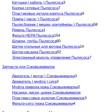
Катушки ( кабель ) Пылесоса
3
Кнопки сетевые Пылесоса
7
Пластиковые детали корпуса Пылесоса
9
Помпа ( насос ) Пылесоса
2
Пылесборник ( мешки, контейнеры ) Пылесоса
58
Ремень Пылесоса
1
Фильтр HEPA Пылесоса
154
Шланги, трубы Пылесоса
60
Щетки угольные для мотора Пылесоса
14
Щетки-насадки Пылесоса
52
Электронный модуль управления Пылесоса
7
Запчасти для Соковыжималок
Двигатель ( мотор ) Соковыжималки
3
Держатель ( муфта ) сита
3
Муфта привода ножа Соковыжималки
2
Насадки, диски, шнеки Соковыжималок
Пластмассовые изделия Соковыжималок
3
Фильтр-сито терка Соковыжималки
4