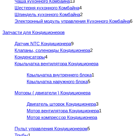
Чаша кухонного Комбайна
13
Шестерня кухонного Комбайна
4
Шпиндель кухонного Комбайна
2
Электронный модуль управления Кухонного Комбайна
6
Запчасти для Кондиционеров
Датчик NTC Кондиционера
9
Клапаны, соленоиды Кондиционера
2
Конденсаторы
4
Крыльчатка вентилятора Кондиционера
Крыльчатка внутреннего блока
1
Крыльчатка наружного блока
5
Моторы ( двигатели ) Кондиционера
Двигатель шторок Кондиционера
3
Мотор вентилятора Кондиционера
1
Мотор компрессор Кондиционера
Пульт управления Кондиционером
5
Трубы
1