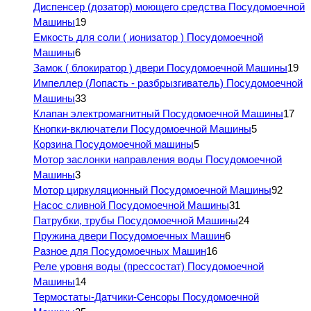
Диспенсер (дозатор) моющего средства Посудомоечной
Машины
19
Емкость для соли ( ионизатор ) Посудомоечной
Машины
6
Замок ( блокиратор ) двери Посудомоечной Машины
19
Импеллер (Лопасть - разбрызгиватель) Посудомоечной
Машины
33
Клапан электромагнитный Посудомоечной Машины
17
Кнопки-включатели Посудомоечной Машины
5
Корзина Посудомоечной машины
5
Мотор заслонки направления воды Посудомоечной
Машины
3
Мотор циркуляционный Посудомоечной Машины
92
Насос сливной Посудомоечной Машины
31
Патрубки, трубы Посудомоечной Машины
24
Пружина двери Посудомоечных Машин
6
Разное для Посудомоечных Машин
16
Реле уровня воды (прессостат) Посудомоечной
Машины
14
Термостаты-Датчики-Сенсоры Посудомоечной