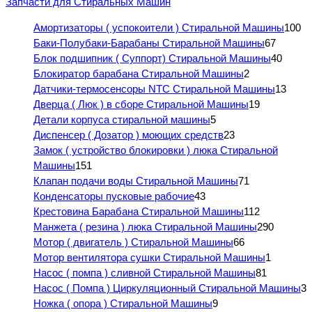
Запчасти для Стиральных Машин
Амортизаторы ( успокоители ) Стиральной Машины
100
Баки-Полубаки-Барабаны Стиральной Машины
67
Блок подшипник ( Суппорт) Стиральной Машины
40
Блокиратор барабана Стиральной Машины
2
Датчики-термосенсоры NTC Стиральной Машины
13
Дверца ( Люк ) в сборе Стиральной Машины
19
Детали корпуса стиральной машины
5
Диспенсер ( Дозатор ) моющих средств
23
Замок ( устройство блокировки ) люка Стиральной
Машины
151
Клапан подачи воды Стиральной Машины
71
Конденсаторы пусковые рабочие
43
Крестовина Барабана Стиральной Машины
112
Манжета ( резина ) люка Стиральной Машины
290
Мотор ( двигатель ) Стиральной Машины
66
Мотор вентилятора сушки Стиральной Машины
1
Насос ( помпа ) сливной Стиральной Машины
81
Насос ( Помпа ) Циркуляционный Стиральной Машины
3
Ножка ( опора ) Стиральной Машины
9