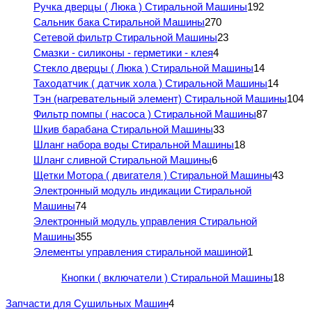
Ручка дверцы ( Люка ) Стиральной Машины
192
Сальник бака Стиральной Машины
270
Сетевой фильтр Стиральной Машины
23
Смазки - силиконы - герметики - клея
4
Стекло дверцы ( Люка ) Стиральной Машины
14
Таходатчик ( датчик хола ) Стиральной Машины
14
Тэн (нагревательный элемент) Стиральной Машины
104
Фильтр помпы ( насоса ) Стиральной Машины
87
Шкив барабана Стиральной Машины
33
Шланг набора воды Стиральной Машины
18
Шланг сливной Стиральной Машины
6
Щетки Мотора ( двигателя ) Стиральной Машины
43
Электронный модуль индикации Стиральной
Машины
74
Электронный модуль управления Стиральной
Машины
355
Элементы управления стиральной машиной
1
Кнопки ( включатели ) Стиральной Машины
18
Запчасти для Сушильных Машин
4