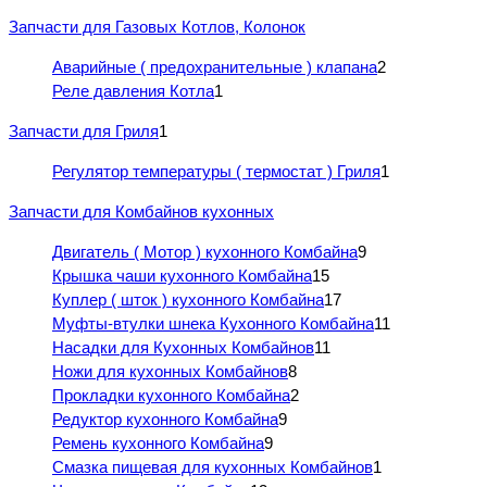
Запчасти для Газовых Котлов, Колонок
Аварийные ( предохранительные ) клапана
2
Реле давления Котла
1
Запчасти для Гриля
1
Регулятор температуры ( термостат ) Гриля
1
Запчасти для Комбайнов кухонных
Двигатель ( Мотор ) кухонного Комбайна
9
Крышка чаши кухонного Комбайна
15
Куплер ( шток ) кухонного Комбайна
17
Муфты-втулки шнека Кухонного Комбайна
11
Насадки для Кухонных Комбайнов
11
Ножи для кухонных Комбайнов
8
Прокладки кухонного Комбайна
2
Редуктор кухонного Комбайна
9
Ремень кухонного Комбайна
9
Смазка пищевая для кухонных Комбайнов
1