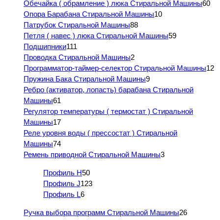
Обечайка ( обрамление ) люка Стиральной Машины
60
Опора Барабана Стиральной Машины
10
Патрубок Стиральной Машины
88
Петля ( навес ) люка Стиральной Машины
59
Подшипники
111
Проводка Стиральной Машины
2
Программатор-таймер-селектор Стиральной Машины
12
Пружина Бака Стиральной Машины
9
Ребро (активатор, лопасть) барабана Стиральной
Машины
61
Регулятор температуры ( термостат ) Стиральной
Машины
17
Реле уровня воды ( прессостат ) Стиральной
Машины
74
Ремень приводной Стиральной Машины
3
Профиль H
50
Профиль J
123
Профиль L
6
Ручка выбора программ Стиральной Машины
26