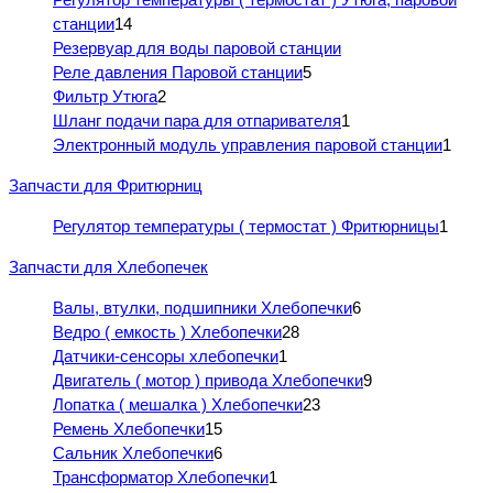
станции
14
Резервуар для воды паровой станции
Реле давления Паровой станции
5
Фильтр Утюга
2
Шланг подачи пара для отпаривателя
1
Электронный модуль управления паровой станции
1
Запчасти для Фритюрниц
Регулятор температуры ( термостат ) Фритюрницы
1
Запчасти для Хлебопечек
Валы, втулки, подшипники Хлебопечки
6
Ведро ( емкость ) Хлебопечки
28
Датчики-сенсоры хлебопечки
1
Двигатель ( мотор ) привода Хлебопечки
9
Лопатка ( мешалка ) Хлебопечки
23
Ремень Хлебопечки
15
Сальник Хлебопечки
6
Трансформатор Хлебопечки
1