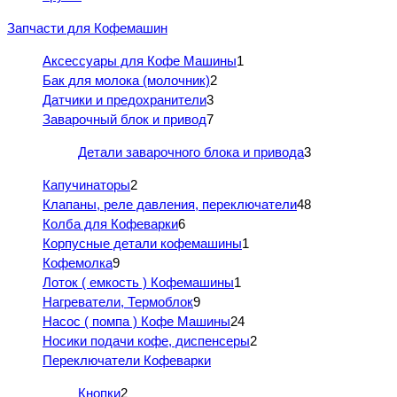
Запчасти для Кофемашин
Аксессуары для Кофе Машины
1
Бак для молока (молочник)
2
Датчики и предохранители
3
Заварочный блок и привод
7
Детали заварочного блока и привода
3
Капучинаторы
2
Клапаны, реле давления, переключатели
48
Колба для Кофеварки
6
Корпусные детали кофемашины
1
Кофемолка
9
Лоток ( емкость ) Кофемашины
1
Нагреватели, Термоблок
9
Насос ( помпа ) Кофе Машины
24
Носики подачи кофе, диспенсеры
2
Переключатели Кофеварки
Кнопки
2