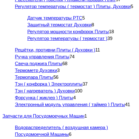
Регулятор температуры ( термостат ) Плиты, Духовки
5
Датчик температуры PTC
5
Защитный термостат Духовки
8
Регулятор мощности конфорок Плиты
18
Регулятор температуры ( термостат )
39
Решётки, противни Плиты ( Духовки )
11
Ручка управления Плиты
74
Свеча поджига Плиты
68
Термометр Духовки
3
Термопара Плиты
56
Тэн ( конфорка ) Электроплиты
37
Тэн ( нагреватель ) Духовки
100
Форсунка ( жиклер ) Плиты
4
Электронный модуль управления ( таймер ) Плиты
41
Запчасти для Посудомоечных Машин
1
Водораспределитель ( воздушная камера )
Посудомоечной Машины
6