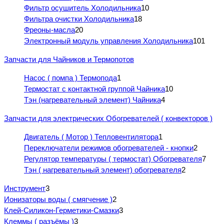
Фильтр осушитель Холодильника
10
Фильтра очистки Холодильника
18
Фреоны-масла
20
Электронный модуль управления Холодильника
101
Запчасти для Чайников и Термопотов
Насос ( помпа ) Термопода
1
Термостат с контактной группой Чайника
10
Тэн (нагревательный элемент) Чайника
4
Запчасти для электрических Обогревателей ( конвекторов )
Двигатель ( Мотор ) Тепловентилятора
1
Переключатели режимов обогревателей - кнопки
2
Регулятор температуры ( термостат) Обогревателя
7
Тэн ( нагревательный элемент) обогревателя
2
Инструмент
3
Ионизаторы воды ( смягчение )
2
Клей-Силикон-Герметики-Смазки
3
Клеммы ( разъёмы )
3