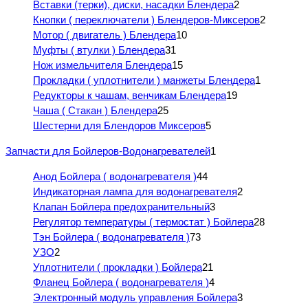
Вставки (терки), диски, насадки Блендера
2
Кнопки ( переключатели ) Блендеров-Миксеров
2
Мотор ( двигатель ) Блендера
10
Муфты ( втулки ) Блендера
31
Нож измельчителя Блендера
15
Прокладки ( уплотнители ) манжеты Блендера
1
Редукторы к чашам, венчикам Блендера
19
Чаша ( Стакан ) Блендера
25
Шестерни для Блендоров Миксеров
5
Запчасти для Бойлеров-Водонагревателей
1
Анод Бойлера ( водонагревателя )
44
Индикаторная лампа для водонагревателя
2
Клапан Бойлера предохранительный
3
Регулятор температуры ( термостат ) Бойлера
28
Тэн Бойлера ( водонагревателя )
73
УЗО
2
Уплотнители ( прокладки ) Бойлера
21
Фланец Бойлера ( водонагревателя )
4
Электронный модуль управления Бойлера
3