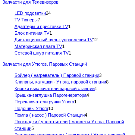
Запчасти для Телевизоров
LED подсветки
24
TV Тюнеры
7
Адаптеры и приставки TV
1
Блок питания TV
1
Дистанционный пульт управления TV
12
Материнская плата TV
1
Сетевой шнур питания TV
1
Запчасти для Утюгов, Паровых Станций
Бойлер ( нагреватель ) Паровой станции
3
Клапаны, катушки - Утюга, паровой станции
8
Кнопки выключатели паровой станции
1
Крышка-заглушка Парогенератора
4
Переключатели ручки Утюга
1
Подошвы Утюга
10
Помпа ( насос ) Паровой Станции
4
Прокладки ( уплотнители ) манжеты Утюга, Паровой
станции
5
Регулятор температуры ( термостат ) Утюга, паровой