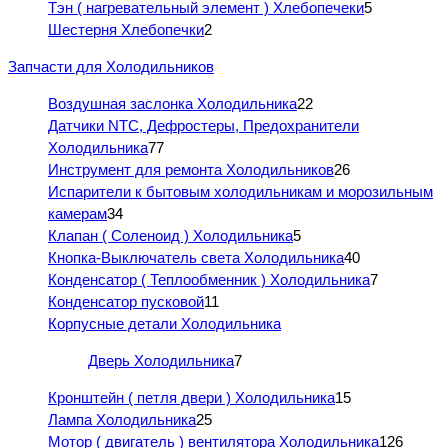
Тэн ( нагревательный элемент ) Хлебопечеки
5
Шестерня Хлебопечки
2
Запчасти для Холодильников
Воздушная заслонка Холодильника
22
Датчики NTC, Дефростеры, Предохранители
Холодильника
77
Инструмент для ремонта Холодильников
26
Испарители к бытовым холодильникам и морозильным
камерам
34
Клапан ( Соленоид ) Холодильника
5
Кнопка-Выключатель света Холодильника
40
Конденсатор ( Теплообменник ) Холодильника
7
Конденсатор пусковой
11
Корпусные детали Холодильника
Дверь Холодильника
7
Кронштейн ( петля двери ) Холодильника
15
Лампа Холодильника
25
Мотор ( двигатель ) вентилятора Холодильника
126