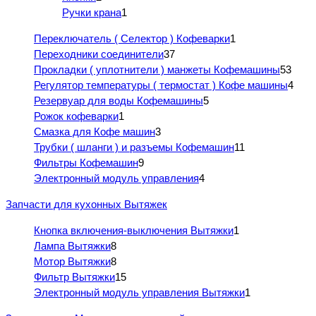
Ручки крана
1
Переключатель ( Селектор ) Кофеварки
1
Переходники соединители
37
Прокладки ( уплотнители ) манжеты Кофемашины
53
Регулятор температуры ( термостат ) Кофе машины
4
Резервуар для воды Кофемашины
5
Рожок кофеварки
1
Смазка для Кофе машин
3
Трубки ( шланги ) и разъемы Кофемашин
11
Фильтры Кофемашин
9
Электронный модуль управления
4
Запчасти для кухонных Вытяжек
Кнопка включения-выключения Вытяжки
1
Лампа Вытяжки
8
Мотор Вытяжки
8
Фильтр Вытяжки
15
Электронный модуль управления Вытяжки
1