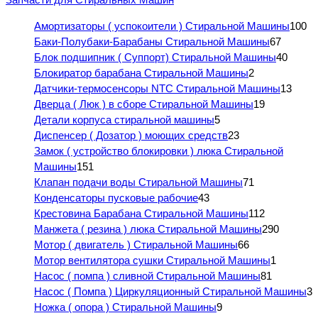
Амортизаторы ( успокоители ) Стиральной Машины
100
Баки-Полубаки-Барабаны Стиральной Машины
67
Блок подшипник ( Суппорт) Стиральной Машины
40
Блокиратор барабана Стиральной Машины
2
Датчики-термосенсоры NTC Стиральной Машины
13
Дверца ( Люк ) в сборе Стиральной Машины
19
Детали корпуса стиральной машины
5
Диспенсер ( Дозатор ) моющих средств
23
Замок ( устройство блокировки ) люка Стиральной
Машины
151
Клапан подачи воды Стиральной Машины
71
Конденсаторы пусковые рабочие
43
Крестовина Барабана Стиральной Машины
112
Манжета ( резина ) люка Стиральной Машины
290
Мотор ( двигатель ) Стиральной Машины
66
Мотор вентилятора сушки Стиральной Машины
1
Насос ( помпа ) сливной Стиральной Машины
81
Насос ( Помпа ) Циркуляционный Стиральной Машины
3
Ножка ( опора ) Стиральной Машины
9