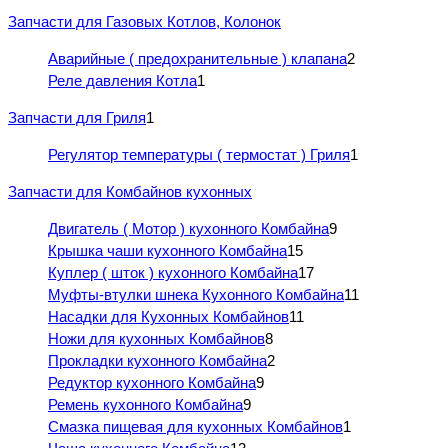
Запчасти для Газовых Котлов, Колонок
Аварийные ( предохранительные ) клапана
2
Реле давления Котла
1
Запчасти для Гриля
1
Регулятор температуры ( термостат ) Гриля
1
Запчасти для Комбайнов кухонных
Двигатель ( Мотор ) кухонного Комбайна
9
Крышка чаши кухонного Комбайна
15
Куплер ( шток ) кухонного Комбайна
17
Муфты-втулки шнека Кухонного Комбайна
11
Насадки для Кухонных Комбайнов
11
Ножи для кухонных Комбайнов
8
Прокладки кухонного Комбайна
2
Редуктор кухонного Комбайна
9
Ремень кухонного Комбайна
9
Смазка пищевая для кухонных Комбайнов
1