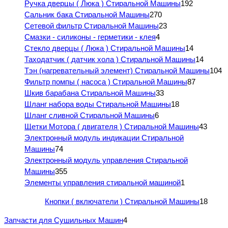
Ручка дверцы ( Люка ) Стиральной Машины
192
Сальник бака Стиральной Машины
270
Сетевой фильтр Стиральной Машины
23
Смазки - силиконы - герметики - клея
4
Стекло дверцы ( Люка ) Стиральной Машины
14
Таходатчик ( датчик хола ) Стиральной Машины
14
Тэн (нагревательный элемент) Стиральной Машины
104
Фильтр помпы ( насоса ) Стиральной Машины
87
Шкив барабана Стиральной Машины
33
Шланг набора воды Стиральной Машины
18
Шланг сливной Стиральной Машины
6
Щетки Мотора ( двигателя ) Стиральной Машины
43
Электронный модуль индикации Стиральной
Машины
74
Электронный модуль управления Стиральной
Машины
355
Элементы управления стиральной машиной
1
Кнопки ( включатели ) Стиральной Машины
18
Запчасти для Сушильных Машин
4