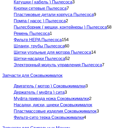
Катушки ( кабель ) Пылесоса
3
Кнопки сетевые Пылесоса
7
Пластиковые детали корпуса Пылесоса
9
Помпа ( насос ) Пылесоса
2
Пылесборник ( мешки, контейнеры ) Пылесоса
58
Ремень Пылесоса
1
Фильтр HEPA Пылесоса
154
Шланги, трубы Пылесоса
60
Щетки угольные для мотора Пылесоса
14
Щетки-насадки Пылесоса
52
Электронный модуль управления Пылесоса
7
Запчасти для Соковыжималок
Двигатель ( мотор ) Соковыжималки
3
Держатель ( муфта ) сита
3
Муфта привода ножа Соковыжималки
2
Насадки, диски, шнеки Соковыжималок
Пластмассовые изделия Соковыжималок
3
Фильтр-сито терка Соковыжималки
4
Запчасти для Стиральных Машин