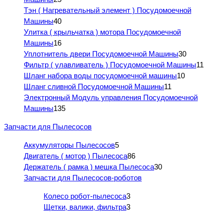
Тэн ( Нагревательный элемент ) Посудомоечной
Машины
40
Улитка ( крыльчатка ) мотора Посудомоечной
Машины
16
Уплотнитель двери Посудомоечной Машины
30
Фильтр ( улавливатель ) Посудомоечной Машины
11
Шланг набора воды посудомоечной машины
10
Шланг сливной Посудомоечной Машины
11
Электронный Модуль управления Посудомоечной
Машины
135
Запчасти для Пылесосов
Аккумуляторы Пылесосов
5
Двигатель ( мотор ) Пылесоса
86
Держатель ( рамка ) мешка Пылесоса
30
Запчасти для Пылесосов-роботов
Колесо робот-пылесоса
3
Щетки, валики, фильтра
3