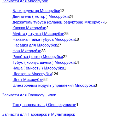
Запчасти для Мясорубок
Блок редуктор Мясорубки
12
Двигатель ( мотор ) Мясорубки
24
Держатель тубуса (фланец редуктора) Мясорубки
5
Кнопка Мясорубки
2
Муфта ( втулка ) Мясорубки
25
Накатная гайка тубуса Мясорубки
19
Насадки для Мясорубок
27
Нож Мясорубки
38
Решётка ( сито ) Мясорубки
27
Тубус ( корпус шнека ) Мясорубки
14
Чаша ( ёмкость ) Мясорубки
1
Шестерня Мясорубки
124
Шнек Мясорубки
52
Электронный модуль управления Мясорубки
3
Запчасти для Овощесушилок
Тэн ( нагреватель ) Овощесушилки
1
Запчасти для Пароварок и Мультиварок