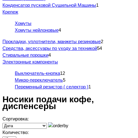
Конденсатор пусковой Сушильной Машины
1
Крепеж
Хомуты
Хомуты нейлоновые
4
Прокладки, уплотнители, манжеты резиновые
2
Средства, аксессуары по уходу за техникой
54
Стиральные порошки
4
Электронные компоненты
Выключатель-кнопка
12
Микро-переключатель
5
Переменный резистор ( селектор )
1
Носики подачи кофе,
диспенсеры
Сортировка:
Количество: