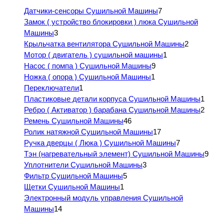
Датчики-сенсоры Сушильной Машины
7
Замок ( устройство блокировки ) люка Сушильной
Машины
3
Крыльчатка вентилятора Сушильной Машины
2
Мотор ( двигатель ) сушильной машины
1
Насос ( помпа ) Сушильной Машины
9
Ножка ( опора ) Сушильной Машины
1
Переключатели
1
Пластиковые детали корпуса Сушильной Машины
1
Ребро ( Активатор ) барабана Сушильной Машины
2
Ремень Сушильной Машины
46
Ролик натяжной Сушильной Машины
17
Ручка дверцы ( Люка ) Сушильной Машины
7
Тэн (нагревательный элемент) Сушильной Машины
9
Уплотнители Сушильной Машины
3
Фильтр Сушильной Машины
5
Щетки Сушильной Машины
1
Электронный модуль управления Сушильной
Машины
14