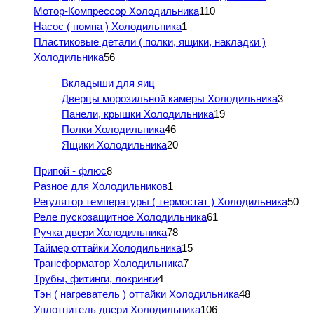
Мотор-Компрессор Холодильника
110
Насос ( помпа ) Холодильника
1
Пластиковые детали ( полки, ящики, накладки )
Холодильника
56
Вкладыши для яиц
Дверцы морозильной камеры Холодильника
3
Панели, крышки Холодильника
19
Полки Холодильника
46
Ящики Холодильника
20
Припой - флюс
8
Разное для Холодильников
1
Регулятор температуры ( термостат ) Холодильника
50
Реле пускозащитное Холодильника
61
Ручка двери Холодильника
78
Таймер оттайки Холодильника
15
Трансформатор Холодильника
7
Трубы, фитинги, локринги
4
Тэн ( нагреватель ) оттайки Холодильника
48
Уплотнитель двери Холодильника
106