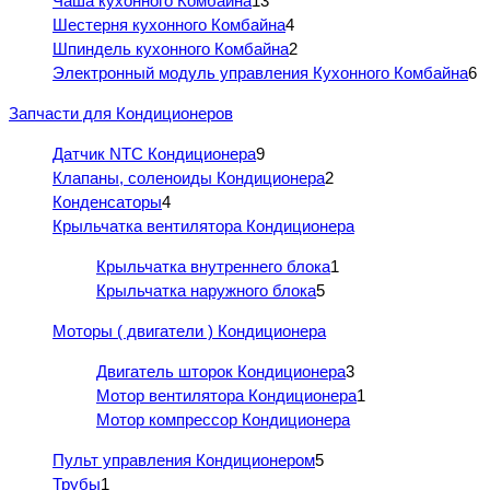
Чаша кухонного Комбайна
13
Шестерня кухонного Комбайна
4
Шпиндель кухонного Комбайна
2
Электронный модуль управления Кухонного Комбайна
6
Запчасти для Кондиционеров
Датчик NTC Кондиционера
9
Клапаны, соленоиды Кондиционера
2
Конденсаторы
4
Крыльчатка вентилятора Кондиционера
Крыльчатка внутреннего блока
1
Крыльчатка наружного блока
5
Моторы ( двигатели ) Кондиционера
Двигатель шторок Кондиционера
3
Мотор вентилятора Кондиционера
1
Мотор компрессор Кондиционера
Пульт управления Кондиционером
5
Трубы
1