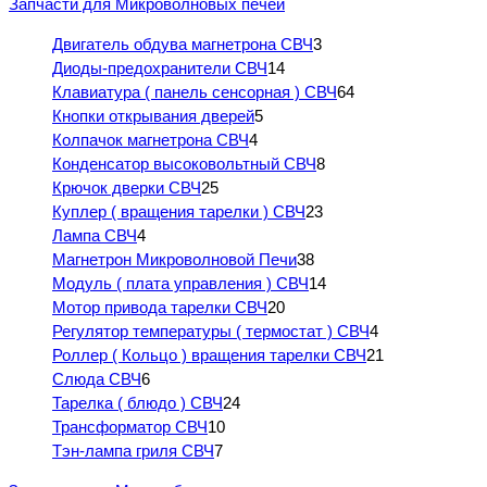
Запчасти для Микроволновых печей
Двигатель обдува магнетрона СВЧ
3
Диоды-предохранители СВЧ
14
Клавиатура ( панель сенсорная ) СВЧ
64
Кнопки открывания дверей
5
Колпачок магнетрона СВЧ
4
Конденсатор высоковольтный СВЧ
8
Крючок дверки СВЧ
25
Куплер ( вращения тарелки ) СВЧ
23
Лампа СВЧ
4
Магнетрон Микроволновой Печи
38
Модуль ( плата управления ) СВЧ
14
Мотор привода тарелки СВЧ
20
Регулятор температуры ( термостат ) СВЧ
4
Роллер ( Кольцо ) вращения тарелки СВЧ
21
Слюда СВЧ
6
Тарелка ( блюдо ) СВЧ
24
Трансформатор СВЧ
10
Тэн-лампа гриля СВЧ
7