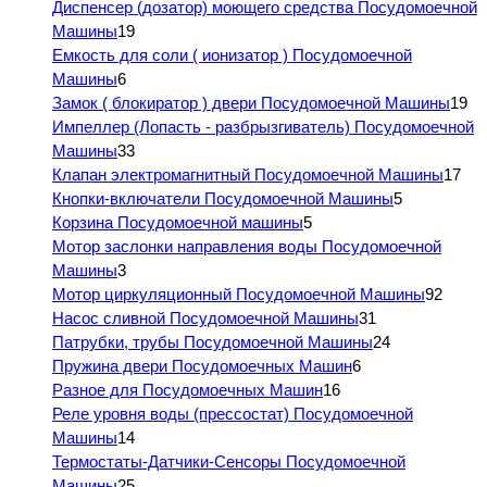
Диспенсер (дозатор) моющего средства Посудомоечной
Машины
19
Емкость для соли ( ионизатор ) Посудомоечной
Машины
6
Замок ( блокиратор ) двери Посудомоечной Машины
19
Импеллер (Лопасть - разбрызгиватель) Посудомоечной
Машины
33
Клапан электромагнитный Посудомоечной Машины
17
Кнопки-включатели Посудомоечной Машины
5
Корзина Посудомоечной машины
5
Мотор заслонки направления воды Посудомоечной
Машины
3
Мотор циркуляционный Посудомоечной Машины
92
Насос сливной Посудомоечной Машины
31
Патрубки, трубы Посудомоечной Машины
24
Пружина двери Посудомоечных Машин
6
Разное для Посудомоечных Машин
16
Реле уровня воды (прессостат) Посудомоечной
Машины
14
Термостаты-Датчики-Сенсоры Посудомоечной
Машины
25