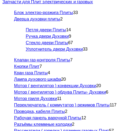
Запчасти для Плит электрических и газовых
Блок электро-розжига Плиты
33
Дверца духовки плиты
2
Петля двери Плиты
14
Ручка двери Духовки
9
Стекло двери Плиты
67
Уплотнитель двери Духовки
33
Клапан газ-контроля Плиты
7
Кнопки Плит
7
Кран газа Плиты
4
Лампа духового шкафа
20
Мотор ( вентилятор ) конвекции Духовки
20
Мотор ( вентилятор ) обдува Плиты- Духовки
6
Мотор гриля Духовки
11
Переключатель ( коммутатор ) режимов Плиты
117
Проводка, кабеля Плиты
2
Рабочая панель варочной Плиты
12
Разъёмы клеммные колодки
2
Рассекатели ( горелки ) пламени газовых Плит
57