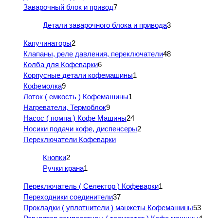
Заварочный блок и привод
7
Детали заварочного блока и привода
3
Капучинаторы
2
Клапаны, реле давления, переключатели
48
Колба для Кофеварки
6
Корпусные детали кофемашины
1
Кофемолка
9
Лоток ( емкость ) Кофемашины
1
Нагреватели, Термоблок
9
Насос ( помпа ) Кофе Машины
24
Носики подачи кофе, диспенсеры
2
Переключатели Кофеварки
Кнопки
2
Ручки крана
1
Переключатель ( Селектор ) Кофеварки
1
Переходники соединители
37
Прокладки ( уплотнители ) манжеты Кофемашины
53