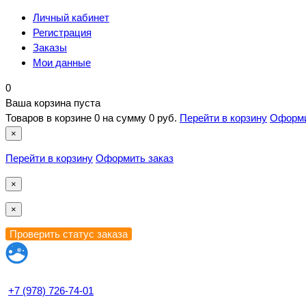
Личный кабинет
Регистрация
Заказы
Мои данные
0
Ваша корзина пуста
Товаров в корзине
0
на сумму
0 руб.
Перейти в корзину
Оформи
×
Перейти в корзину
Оформить заказ
×
×
+7 (978) 726-74-01