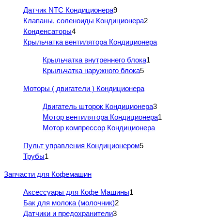
Датчик NTC Кондиционера
9
Клапаны, соленоиды Кондиционера
2
Конденсаторы
4
Крыльчатка вентилятора Кондиционера
Крыльчатка внутреннего блока
1
Крыльчатка наружного блока
5
Моторы ( двигатели ) Кондиционера
Двигатель шторок Кондиционера
3
Мотор вентилятора Кондиционера
1
Мотор компрессор Кондиционера
Пульт управления Кондиционером
5
Трубы
1
Запчасти для Кофемашин
Аксессуары для Кофе Машины
1
Бак для молока (молочник)
2
Датчики и предохранители
3