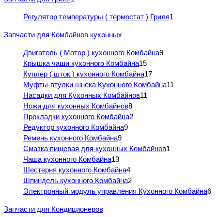
Регулятор температуры ( термостат ) Гриля
1
Запчасти для Комбайнов кухонных
Двигатель ( Мотор ) кухонного Комбайна
9
Крышка чаши кухонного Комбайна
15
Куплер ( шток ) кухонного Комбайна
17
Муфты-втулки шнека Кухонного Комбайна
11
Насадки для Кухонных Комбайнов
11
Ножи для кухонных Комбайнов
8
Прокладки кухонного Комбайна
2
Редуктор кухонного Комбайна
9
Ремень кухонного Комбайна
9
Смазка пищевая для кухонных Комбайнов
1
Чаша кухонного Комбайна
13
Шестерня кухонного Комбайна
4
Шпиндель кухонного Комбайна
2
Электронный модуль управления Кухонного Комбайна
6
Запчасти для Кондиционеров