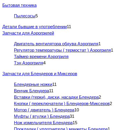
Бытовая техника
Пылесосы
5
Детали бывшие в употреблении
11
Запчасти для Аэрогрилей
Двигатель вентилятора обдува Аэрогриля
1
Регулятор температуры ( термостат ) Аэрогриля
1
Таймер времени Аэрогриля
Тэн Аэрогриля
4
Запчасти для Блендеров и Миксеров
Блендерные ножки
11
Венчик Блендера
11
Вставки (терки), диски, насадки Блендера
2
Кнопки ( переключатели ) Блендеров-Миксеров
2
Мотор ( двигатель ) Блендера
10
Муфты ( втулки ) Блендера
31
Нож измельчителя Блендера
15
Прокладки ( уплотнители ) манжеты Блендера
1