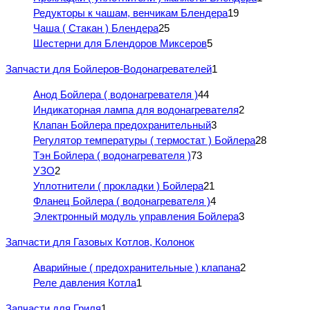
Редукторы к чашам, венчикам Блендера
19
Чаша ( Стакан ) Блендера
25
Шестерни для Блендоров Миксеров
5
Запчасти для Бойлеров-Водонагревателей
1
Анод Бойлера ( водонагревателя )
44
Индикаторная лампа для водонагревателя
2
Клапан Бойлера предохранительный
3
Регулятор температуры ( термостат ) Бойлера
28
Тэн Бойлера ( водонагревателя )
73
УЗО
2
Уплотнители ( прокладки ) Бойлера
21
Фланец Бойлера ( водонагревателя )
4
Электронный модуль управления Бойлера
3
Запчасти для Газовых Котлов, Колонок
Аварийные ( предохранительные ) клапана
2
Реле давления Котла
1
Запчасти для Гриля
1