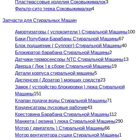
Пластмассовые изделия Соковыжималок
3
Фильтр-сито терка Соковыжималки
4
Запчасти для Стиральных Машин
Амортизаторы ( успокоители ) Стиральной Машины
100
Баки-Полубаки-Барабаны Стиральной Машины
67
Блок подшипник ( Суппорт) Стиральной Машины
40
Блокиратор барабана Стиральной Машины
2
Датчики-термосенсоры NTC Стиральной Машины
13
Дверца ( Люк ) в сборе Стиральной Машины
19
Детали корпуса стиральной машины
5
Диспенсер ( Дозатор ) моющих средств
23
Замок ( устройство блокировки ) люка Стиральной
Машины
151
Клапан подачи воды Стиральной Машины
71
Конденсаторы пусковые рабочие
43
Крестовина Барабана Стиральной Машины
112
Манжета ( резина ) люка Стиральной Машины
290
Мотор ( двигатель ) Стиральной Машины
66
Мотор вентилятора сушки Стиральной Машины
1