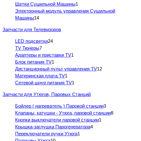
Щетки Сушильной Машины
1
Электронный модуль управления Сушильной
Машины
14
Запчасти для Телевизоров
LED подсветки
24
TV Тюнеры
7
Адаптеры и приставки TV
1
Блок питания TV
1
Дистанционный пульт управления TV
12
Материнская плата TV
1
Сетевой шнур питания TV
1
Запчасти для Утюгов, Паровых Станций
Бойлер ( нагреватель ) Паровой станции
3
Клапаны, катушки - Утюга, паровой станции
8
Кнопки выключатели паровой станции
1
Крышка-заглушка Парогенератора
4
Переключатели ручки Утюга
1
Подошвы Утюга
10