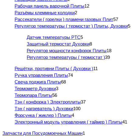
Рабочая панель варочной Плиты
12
Разъёмы клеммные колодки
2
Рассекатели ( горелки ) пламени газовых Плит
57
Регулятор температуры ( термостат ) Плиты, Духовки
5
Датчик температуры PTC
5
Защитный термостат Духовки
8
Регулятор мощности конфорок Плиты
18
Регулятор температуры ( термостат )
39
Решётки, противни Плиты ( Духовки )
11
Ручка управления Плиты
74
Свеча поджига Плиты
68
Термометр Духовки
3
Термопара Плиты
56
Тэн ( конфорка ) Электроплиты
37
Тэн ( нагреватель ) Духовки
100
Форсунка ( жиклер ) Плиты
4
Электронный модуль управления ( таймер ) Плиты
41
Запчасти для Посудомоечных Машин
1