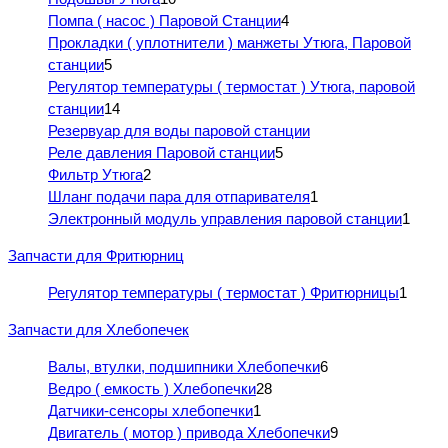
Помпа ( насос ) Паровой Станции
4
Прокладки ( уплотнители ) манжеты Утюга, Паровой
станции
5
Регулятор температуры ( термостат ) Утюга, паровой
станции
14
Резервуар для воды паровой станции
Реле давления Паровой станции
5
Фильтр Утюга
2
Шланг подачи пара для отпаривателя
1
Электронный модуль управления паровой станции
1
Запчасти для Фритюрниц
Регулятор температуры ( термостат ) Фритюрницы
1
Запчасти для Хлебопечек
Валы, втулки, подшипники Хлебопечки
6
Ведро ( емкость ) Хлебопечки
28
Датчики-сенсоры хлебопечки
1
Двигатель ( мотор ) привода Хлебопечки
9