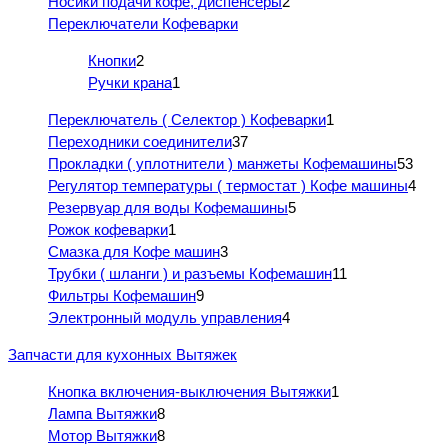
Носики подачи кофе, диспенсеры
2
Переключатели Кофеварки
Кнопки
2
Ручки крана
1
Переключатель ( Селектор ) Кофеварки
1
Переходники соединители
37
Прокладки ( уплотнители ) манжеты Кофемашины
53
Регулятор температуры ( термостат ) Кофе машины
4
Резервуар для воды Кофемашины
5
Рожок кофеварки
1
Смазка для Кофе машин
3
Трубки ( шланги ) и разъемы Кофемашин
11
Фильтры Кофемашин
9
Электронный модуль управления
4
Запчасти для кухонных Вытяжек
Кнопка включения-выключения Вытяжки
1
Лампа Вытяжки
8
Мотор Вытяжки
8