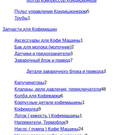
Мотор компрессор Кондиционера
Пульт управления Кондиционером
5
Трубы
1
Запчасти для Кофемашин
Аксессуары для Кофе Машины
1
Бак для молока (молочник)
2
Датчики и предохранители
3
Заварочный блок и привод
7
Детали заварочного блока и привода
3
Капучинаторы
2
Клапаны, реле давления, переключатели
48
Колба для Кофеварки
6
Корпусные детали кофемашины
1
Кофемолка
9
Лоток ( емкость ) Кофемашины
1
Нагреватели, Термоблок
9
Насос ( помпа ) Кофе Машины
24