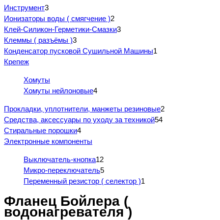
Инструмент
3
Ионизаторы воды ( смягчение )
2
Клей-Силикон-Герметики-Смазки
3
Клеммы ( разъёмы )
3
Конденсатор пусковой Сушильной Машины
1
Крепеж
Хомуты
Хомуты нейлоновые
4
Прокладки, уплотнители, манжеты резиновые
2
Средства, аксессуары по уходу за техникой
54
Стиральные порошки
4
Электронные компоненты
Выключатель-кнопка
12
Микро-переключатель
5
Переменный резистор ( селектор )
1
Фланец Бойлера (
водонагревателя )