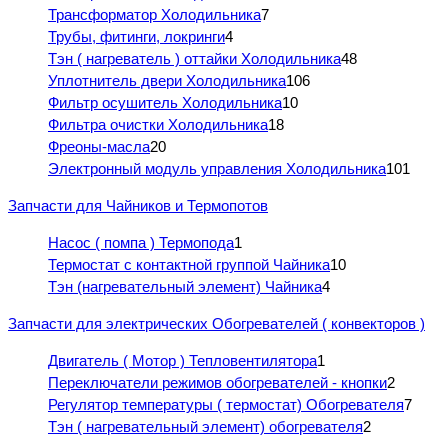
Трансформатор Холодильника
7
Трубы, фитинги, локринги
4
Тэн ( нагреватель ) оттайки Холодильника
48
Уплотнитель двери Холодильника
106
Фильтр осушитель Холодильника
10
Фильтра очистки Холодильника
18
Фреоны-масла
20
Электронный модуль управления Холодильника
101
Запчасти для Чайников и Термопотов
Насос ( помпа ) Термопода
1
Термостат с контактной группой Чайника
10
Тэн (нагревательный элемент) Чайника
4
Запчасти для электрических Обогревателей ( конвекторов )
Двигатель ( Мотор ) Тепловентилятора
1
Переключатели режимов обогревателей - кнопки
2
Регулятор температуры ( термостат) Обогревателя
7
Тэн ( нагревательный элемент) обогревателя
2