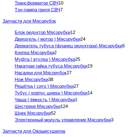
Трансформатор СВЧ
10
Тэн-лампа гриля СВЧ
7
Запчасти для Мясорубок
Блок редуктор Мясорубки
12
Двигатель ( мотор ) Мясорубки
24
Держатель тубуса (фланец редуктора) Мясорубки
5
Кнопка Мясорубки
2
Муфта ( втулка ) Мясорубки
25
Накатная гайка тубуса Мясорубки
19
Насадки для Мясорубок
27
Нож Мясорубки
38
Решётка ( сито ) Мясорубки
27
Тубус ( корпус шнека ) Мясорубки
14
Чаша ( ёмкость ) Мясорубки
1
Шестерня Мясорубки
124
Шнек Мясорубки
52
Электронный модуль управления Мясорубки
3
Запчасти для Овощесушилок