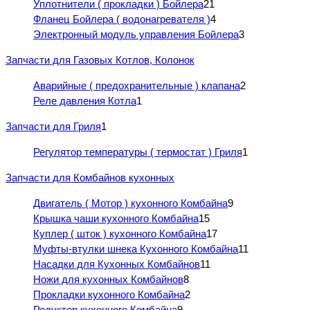
Уплотнители ( прокладки ) Бойлера
21
Фланец Бойлера ( водонагревателя )
4
Электронный модуль управления Бойлера
3
Запчасти для Газовых Котлов, Колонок
Аварийные ( предохранительные ) клапана
2
Реле давления Котла
1
Запчасти для Гриля
1
Регулятор температуры ( термостат ) Гриля
1
Запчасти для Комбайнов кухонных
Двигатель ( Мотор ) кухонного Комбайна
9
Крышка чаши кухонного Комбайна
15
Куплер ( шток ) кухонного Комбайна
17
Муфты-втулки шнека Кухонного Комбайна
11
Насадки для Кухонных Комбайнов
11
Ножи для кухонных Комбайнов
8
Прокладки кухонного Комбайна
2
Редуктор кухонного Комбайна
9