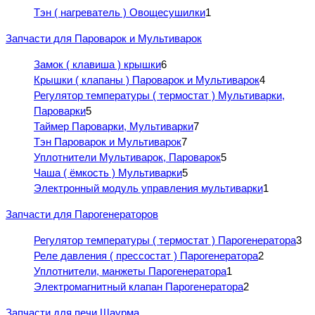
Тэн ( нагреватель ) Овощесушилки
1
Запчасти для Пароварок и Мультиварок
Замок ( клавиша ) крышки
6
Крышки ( клапаны ) Пароварок и Мультиварок
4
Регулятор температуры ( термостат ) Мультиварки,
Пароварки
5
Таймер Пароварки, Мультиварки
7
Тэн Пароварок и Мультиварок
7
Уплотнители Мультиварок, Пароварок
5
Чаша ( ёмкость ) Мультиварки
5
Электронный модуль управления мультиварки
1
Запчасти для Парогенераторов
Регулятор температуры ( термостат ) Парогенератора
3
Реле давления ( прессостат ) Парогенератора
2
Уплотнители, манжеты Парогенератора
1
Электромагнитный клапан Парогенератора
2
Запчасти для печи Шаурма