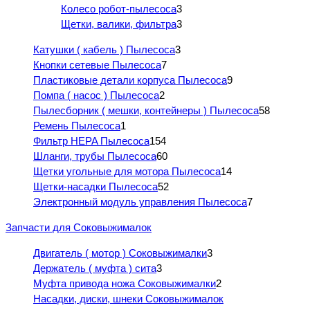
Колесо робот-пылесоса
3
Щетки, валики, фильтра
3
Катушки ( кабель ) Пылесоса
3
Кнопки сетевые Пылесоса
7
Пластиковые детали корпуса Пылесоса
9
Помпа ( насос ) Пылесоса
2
Пылесборник ( мешки, контейнеры ) Пылесоса
58
Ремень Пылесоса
1
Фильтр HEPA Пылесоса
154
Шланги, трубы Пылесоса
60
Щетки угольные для мотора Пылесоса
14
Щетки-насадки Пылесоса
52
Электронный модуль управления Пылесоса
7
Запчасти для Соковыжималок
Двигатель ( мотор ) Соковыжималки
3
Держатель ( муфта ) сита
3
Муфта привода ножа Соковыжималки
2
Насадки, диски, шнеки Соковыжималок