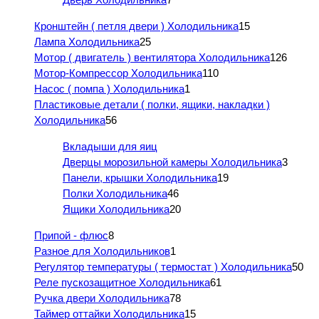
Кронштейн ( петля двери ) Холодильника
15
Лампа Холодильника
25
Мотор ( двигатель ) вентилятора Холодильника
126
Мотор-Компрессор Холодильника
110
Насос ( помпа ) Холодильника
1
Пластиковые детали ( полки, ящики, накладки )
Холодильника
56
Вкладыши для яиц
Дверцы морозильной камеры Холодильника
3
Панели, крышки Холодильника
19
Полки Холодильника
46
Ящики Холодильника
20
Припой - флюс
8
Разное для Холодильников
1
Регулятор температуры ( термостат ) Холодильника
50
Реле пускозащитное Холодильника
61
Ручка двери Холодильника
78
Таймер оттайки Холодильника
15