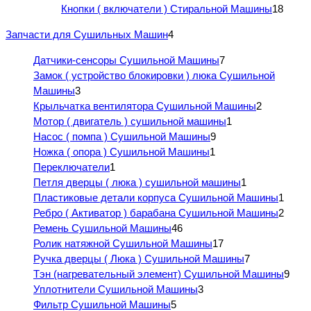
Кнопки ( включатели ) Стиральной Машины
18
Запчасти для Сушильных Машин
4
Датчики-сенсоры Сушильной Машины
7
Замок ( устройство блокировки ) люка Сушильной
Машины
3
Крыльчатка вентилятора Сушильной Машины
2
Мотор ( двигатель ) сушильной машины
1
Насос ( помпа ) Сушильной Машины
9
Ножка ( опора ) Сушильной Машины
1
Переключатели
1
Петля дверцы ( люка ) сушильной машины
1
Пластиковые детали корпуса Сушильной Машины
1
Ребро ( Активатор ) барабана Сушильной Машины
2
Ремень Сушильной Машины
46
Ролик натяжной Сушильной Машины
17
Ручка дверцы ( Люка ) Сушильной Машины
7
Тэн (нагревательный элемент) Сушильной Машины
9
Уплотнители Сушильной Машины
3
Фильтр Сушильной Машины
5