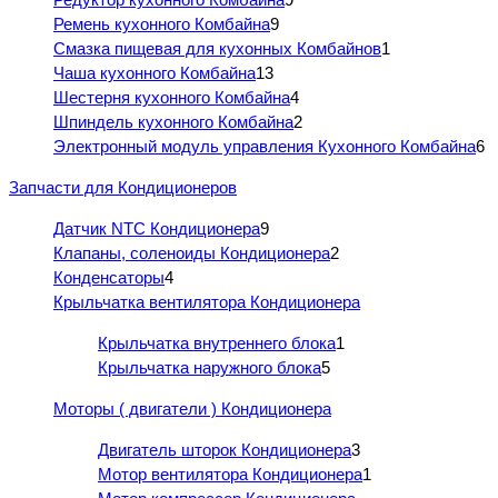
Ремень кухонного Комбайна
9
Смазка пищевая для кухонных Комбайнов
1
Чаша кухонного Комбайна
13
Шестерня кухонного Комбайна
4
Шпиндель кухонного Комбайна
2
Электронный модуль управления Кухонного Комбайна
6
Запчасти для Кондиционеров
Датчик NTC Кондиционера
9
Клапаны, соленоиды Кондиционера
2
Конденсаторы
4
Крыльчатка вентилятора Кондиционера
Крыльчатка внутреннего блока
1
Крыльчатка наружного блока
5
Моторы ( двигатели ) Кондиционера
Двигатель шторок Кондиционера
3
Мотор вентилятора Кондиционера
1