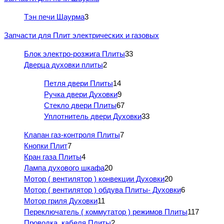
Тэн печи Шаурма
3
Запчасти для Плит электрических и газовых
Блок электро-розжига Плиты
33
Дверца духовки плиты
2
Петля двери Плиты
14
Ручка двери Духовки
9
Стекло двери Плиты
67
Уплотнитель двери Духовки
33
Клапан газ-контроля Плиты
7
Кнопки Плит
7
Кран газа Плиты
4
Лампа духового шкафа
20
Мотор ( вентилятор ) конвекции Духовки
20
Мотор ( вентилятор ) обдува Плиты- Духовки
6
Мотор гриля Духовки
11
Переключатель ( коммутатор ) режимов Плиты
117
Проводка, кабеля Плиты
2