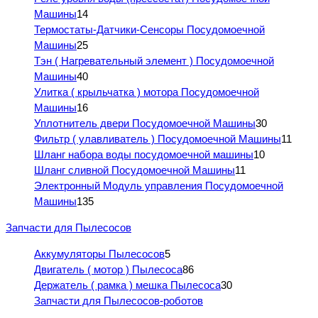
Машины
14
Термостаты-Датчики-Сенсоры Посудомоечной
Машины
25
Тэн ( Нагревательный элемент ) Посудомоечной
Машины
40
Улитка ( крыльчатка ) мотора Посудомоечной
Машины
16
Уплотнитель двери Посудомоечной Машины
30
Фильтр ( улавливатель ) Посудомоечной Машины
11
Шланг набора воды посудомоечной машины
10
Шланг сливной Посудомоечной Машины
11
Электронный Модуль управления Посудомоечной
Машины
135
Запчасти для Пылесосов
Аккумуляторы Пылесосов
5
Двигатель ( мотор ) Пылесоса
86
Держатель ( рамка ) мешка Пылесоса
30
Запчасти для Пылесосов-роботов