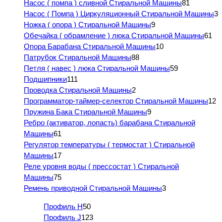
Насос ( помпа ) сливной Стиральной Машины
81
Насос ( Помпа ) Циркуляционный Стиральной Машины
3
Ножка ( опора ) Стиральной Машины
9
Обечайка ( обрамление ) люка Стиральной Машины
61
Опора Барабана Стиральной Машины
10
Патрубок Стиральной Машины
88
Петля ( навес ) люка Стиральной Машины
59
Подшипники
111
Проводка Стиральной Машины
2
Программатор-таймер-селектор Стиральной Машины
12
Пружина Бака Стиральной Машины
9
Ребро (активатор, лопасть) барабана Стиральной
Машины
61
Регулятор температуры ( термостат ) Стиральной
Машины
17
Реле уровня воды ( прессостат ) Стиральной
Машины
75
Ремень приводной Стиральной Машины
3
Профиль H
50
Профиль J
123