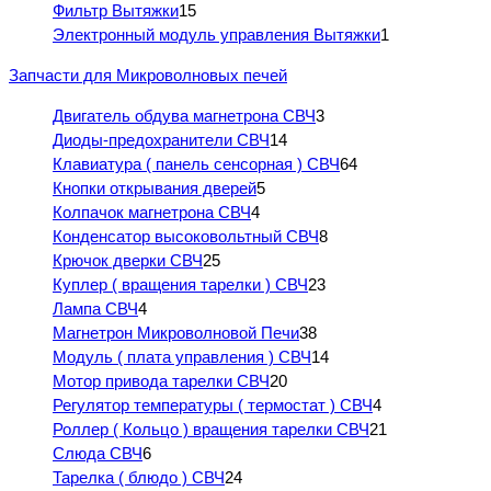
Фильтр Вытяжки
15
Электронный модуль управления Вытяжки
1
Запчасти для Микроволновых печей
Двигатель обдува магнетрона СВЧ
3
Диоды-предохранители СВЧ
14
Клавиатура ( панель сенсорная ) СВЧ
64
Кнопки открывания дверей
5
Колпачок магнетрона СВЧ
4
Конденсатор высоковольтный СВЧ
8
Крючок дверки СВЧ
25
Куплер ( вращения тарелки ) СВЧ
23
Лампа СВЧ
4
Магнетрон Микроволновой Печи
38
Модуль ( плата управления ) СВЧ
14
Мотор привода тарелки СВЧ
20
Регулятор температуры ( термостат ) СВЧ
4
Роллер ( Кольцо ) вращения тарелки СВЧ
21
Слюда СВЧ
6
Тарелка ( блюдо ) СВЧ
24