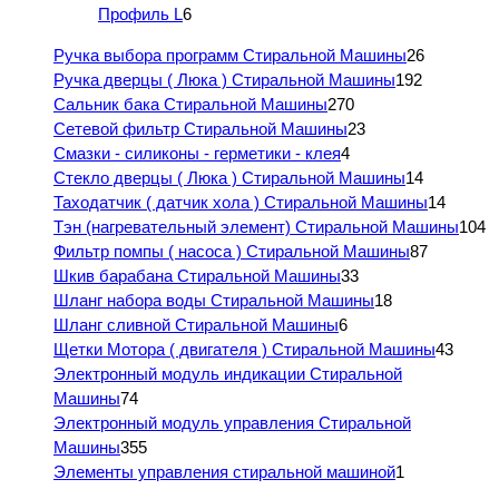
Профиль L
6
Ручка выбора программ Стиральной Машины
26
Ручка дверцы ( Люка ) Стиральной Машины
192
Сальник бака Стиральной Машины
270
Сетевой фильтр Стиральной Машины
23
Смазки - силиконы - герметики - клея
4
Стекло дверцы ( Люка ) Стиральной Машины
14
Таходатчик ( датчик хола ) Стиральной Машины
14
Тэн (нагревательный элемент) Стиральной Машины
104
Фильтр помпы ( насоса ) Стиральной Машины
87
Шкив барабана Стиральной Машины
33
Шланг набора воды Стиральной Машины
18
Шланг сливной Стиральной Машины
6
Щетки Мотора ( двигателя ) Стиральной Машины
43
Электронный модуль индикации Стиральной
Машины
74
Электронный модуль управления Стиральной
Машины
355
Элементы управления стиральной машиной
1