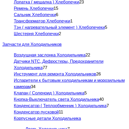
Лопатка ( мешалка ) Хлебопечки
23
Ремень Хлебопечки
15
Сальник Хлебопечки
6
Трансформатор Хлебопечки
1
Тэн ( нагревательный элемент ) Хлебопечеки
5
Шестерня Хлебопечки
2
Запчасти для Холодильников
Воздушная заслонка Холодильника
22
Датчики NTC, Дефростеры, Предохранители
Холодильника
77
Инструмент для ремонта Холодильников
26
Испарители к бытовым холодильникам и морозильным
камерам
34
Клапан ( Соленоид ) Холодильника
5
Кнопка-Выключатель света Холодильника
40
Конденсатор ( Теплообменник ) Холодильника
7
Конденсатор пусковой
11
Корпусные детали Холодильника
Дверь Холодильника
7