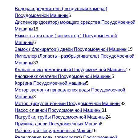
Водораспределитель ( воздушная камера )
Посудомоечной Машины
6
Диспенсер (дозатор) моющего средства Посудомоечной
Машины
19
Емкость для соли ( ионизатор ) Посудомоечной
Машины
6
Замок ( блокиратор ) двери Посудомоечной Машины
19
Импеллер (Лопасть - разбрызгиватель) Посудомоечной
Машины
33
Клапан электромагнитный Посудомоечной Машины
17
Кнопки-включатели Посудомоечной Машины
5
Корзина Посудомоечной машины
5
Мотор заслонки направления воды Посудомоечной
Машины
3
Мотор циркуляционный Посудомоечной Машины
92
Насос сливной Посудомоечной Машины
31
Патрубки, трубы Посудомоечной Машины
24
Пружина двери Посудомоечных Машин
6
Разное для Посудомоечных Машин
16
Реле уровня воды (прессостат) Посудомоечной