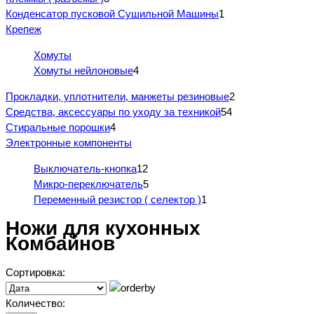
Конденсатор пусковой Сушильной Машины
1
Крепеж
Хомуты
Хомуты нейлоновые
4
Прокладки, уплотнители, манжеты резиновые
2
Средства, аксессуары по уходу за техникой
54
Стиральные порошки
4
Электронные компоненты
Выключатель-кнопка
12
Микро-переключатель
5
Переменный резистор ( селектор )
1
Ножи для кухонных
Комбайнов
Сортировка:
Количество: