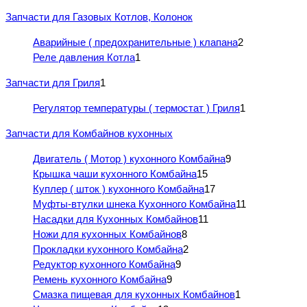
Запчасти для Газовых Котлов, Колонок
Аварийные ( предохранительные ) клапана
2
Реле давления Котла
1
Запчасти для Гриля
1
Регулятор температуры ( термостат ) Гриля
1
Запчасти для Комбайнов кухонных
Двигатель ( Мотор ) кухонного Комбайна
9
Крышка чаши кухонного Комбайна
15
Куплер ( шток ) кухонного Комбайна
17
Муфты-втулки шнека Кухонного Комбайна
11
Насадки для Кухонных Комбайнов
11
Ножи для кухонных Комбайнов
8
Прокладки кухонного Комбайна
2
Редуктор кухонного Комбайна
9
Ремень кухонного Комбайна
9
Смазка пищевая для кухонных Комбайнов
1