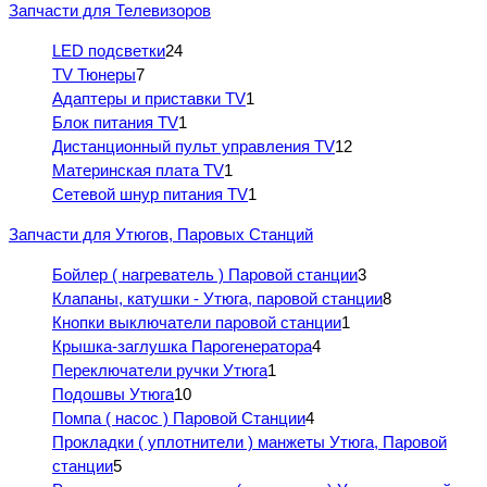
Запчасти для Телевизоров
LED подсветки
24
TV Тюнеры
7
Адаптеры и приставки TV
1
Блок питания TV
1
Дистанционный пульт управления TV
12
Материнская плата TV
1
Сетевой шнур питания TV
1
Запчасти для Утюгов, Паровых Станций
Бойлер ( нагреватель ) Паровой станции
3
Клапаны, катушки - Утюга, паровой станции
8
Кнопки выключатели паровой станции
1
Крышка-заглушка Парогенератора
4
Переключатели ручки Утюга
1
Подошвы Утюга
10
Помпа ( насос ) Паровой Станции
4
Прокладки ( уплотнители ) манжеты Утюга, Паровой
станции
5