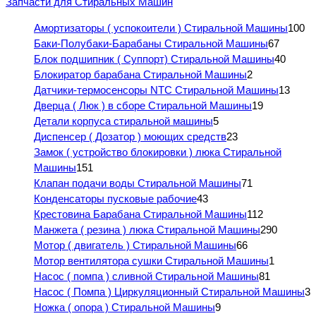
Запчасти для Стиральных Машин
Амортизаторы ( успокоители ) Стиральной Машины
100
Баки-Полубаки-Барабаны Стиральной Машины
67
Блок подшипник ( Суппорт) Стиральной Машины
40
Блокиратор барабана Стиральной Машины
2
Датчики-термосенсоры NTC Стиральной Машины
13
Дверца ( Люк ) в сборе Стиральной Машины
19
Детали корпуса стиральной машины
5
Диспенсер ( Дозатор ) моющих средств
23
Замок ( устройство блокировки ) люка Стиральной
Машины
151
Клапан подачи воды Стиральной Машины
71
Конденсаторы пусковые рабочие
43
Крестовина Барабана Стиральной Машины
112
Манжета ( резина ) люка Стиральной Машины
290
Мотор ( двигатель ) Стиральной Машины
66
Мотор вентилятора сушки Стиральной Машины
1
Насос ( помпа ) сливной Стиральной Машины
81
Насос ( Помпа ) Циркуляционный Стиральной Машины
3
Ножка ( опора ) Стиральной Машины
9