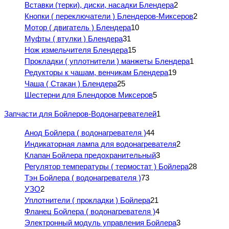
Вставки (терки), диски, насадки Блендера
2
Кнопки ( переключатели ) Блендеров-Миксеров
2
Мотор ( двигатель ) Блендера
10
Муфты ( втулки ) Блендера
31
Нож измельчителя Блендера
15
Прокладки ( уплотнители ) манжеты Блендера
1
Редукторы к чашам, венчикам Блендера
19
Чаша ( Стакан ) Блендера
25
Шестерни для Блендоров Миксеров
5
Запчасти для Бойлеров-Водонагревателей
1
Анод Бойлера ( водонагревателя )
44
Индикаторная лампа для водонагревателя
2
Клапан Бойлера предохранительный
3
Регулятор температуры ( термостат ) Бойлера
28
Тэн Бойлера ( водонагревателя )
73
УЗО
2
Уплотнители ( прокладки ) Бойлера
21
Фланец Бойлера ( водонагревателя )
4
Электронный модуль управления Бойлера
3