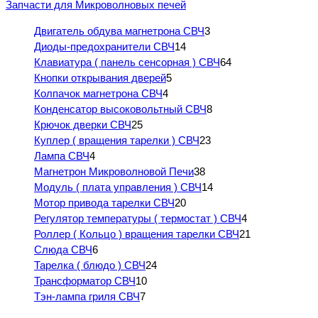
Запчасти для Микроволновых печей
Двигатель обдува магнетрона СВЧ
3
Диоды-предохранители СВЧ
14
Клавиатура ( панель сенсорная ) СВЧ
64
Кнопки открывания дверей
5
Колпачок магнетрона СВЧ
4
Конденсатор высоковольтный СВЧ
8
Крючок дверки СВЧ
25
Куплер ( вращения тарелки ) СВЧ
23
Лампа СВЧ
4
Магнетрон Микроволновой Печи
38
Модуль ( плата управления ) СВЧ
14
Мотор привода тарелки СВЧ
20
Регулятор температуры ( термостат ) СВЧ
4
Роллер ( Кольцо ) вращения тарелки СВЧ
21
Слюда СВЧ
6
Тарелка ( блюдо ) СВЧ
24
Трансформатор СВЧ
10
Тэн-лампа гриля СВЧ
7