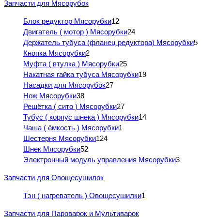
Запчасти для Мясорубок
Блок редуктор Мясорубки
12
Двигатель ( мотор ) Мясорубки
24
Держатель тубуса (фланец редуктора) Мясорубки
5
Кнопка Мясорубки
2
Муфта ( втулка ) Мясорубки
25
Накатная гайка тубуса Мясорубки
19
Насадки для Мясорубок
27
Нож Мясорубки
38
Решётка ( сито ) Мясорубки
27
Тубус ( корпус шнека ) Мясорубки
14
Чаша ( ёмкость ) Мясорубки
1
Шестерня Мясорубки
124
Шнек Мясорубки
52
Электронный модуль управления Мясорубки
3
Запчасти для Овощесушилок
Тэн ( нагреватель ) Овощесушилки
1
Запчасти для Пароварок и Мультиварок