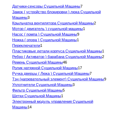
Датчики-сенсоры Сушильной Машины
7
Замок ( устройство блокировки ) люка Сушильной
Машины
3
Крыльчатка вентилятора Сушильной Машины
2
Мотор ( двигатель ) сушильной машины
1
Насос ( помпа ) Сушильной Машины
9
Ножка ( опора ) Сушильной Машины
1
Переключатели
1
Пластиковые детали корпуса Сушильной Машины
1
Ребро ( Активатор ) барабана Сушильной Машины
2
Ремень Сушильной Машины
46
Ролик натяжной Сушильной Машины
17
Ручка дверцы ( Люка ) Сушильной Машины
7
Тэн (нагревательный элемент) Сушильной Машины
9
Уплотнители Сушильной Машины
3
Фильтр Сушильной Машины
5
Щетки Сушильной Машины
1
Электронный модуль управления Сушильной
Машины
14