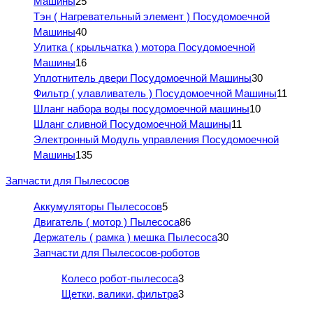
Машины
25
Тэн ( Нагревательный элемент ) Посудомоечной
Машины
40
Улитка ( крыльчатка ) мотора Посудомоечной
Машины
16
Уплотнитель двери Посудомоечной Машины
30
Фильтр ( улавливатель ) Посудомоечной Машины
11
Шланг набора воды посудомоечной машины
10
Шланг сливной Посудомоечной Машины
11
Электронный Модуль управления Посудомоечной
Машины
135
Запчасти для Пылесосов
Аккумуляторы Пылесосов
5
Двигатель ( мотор ) Пылесоса
86
Держатель ( рамка ) мешка Пылесоса
30
Запчасти для Пылесосов-роботов
Колесо робот-пылесоса
3
Щетки, валики, фильтра
3