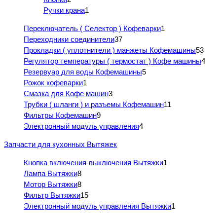
Ручки крана
1
Переключатель ( Селектор ) Кофеварки
1
Переходники соединители
37
Прокладки ( уплотнители ) манжеты Кофемашины
53
Регулятор температуры ( термостат ) Кофе машины
4
Резервуар для воды Кофемашины
5
Рожок кофеварки
1
Смазка для Кофе машин
3
Трубки ( шланги ) и разъемы Кофемашин
11
Фильтры Кофемашин
9
Электронный модуль управления
4
Запчасти для кухонных Вытяжек
Кнопка включения-выключения Вытяжки
1
Лампа Вытяжки
8
Мотор Вытяжки
8
Фильтр Вытяжки
15
Электронный модуль управления Вытяжки
1