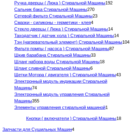
Ручка дверцы ( Люка ) Стиральной Машины
192
Сальник бака Стиральной Машины
270
Сетевой фильтр Стиральной Машины
23
Смазки - силиконы - герметики - клея
4
Стекло дверцы ( Люка ) Стиральной Машины
14
Таходатчик ( датчик хола ) Стиральной Машины
14
Тэн (нагревательный элемент) Стиральной Машины
104
Фильтр помпы ( насоса ) Стиральной Машины
87
Шкив барабана Стиральной Машины
33
Шланг набора воды Стиральной Машины
18
Шланг сливной Стиральной Машины
6
Щетки Мотора ( двигателя ) Стиральной Машины
43
Электронный модуль индикации Стиральной
Машины
74
Электронный модуль управления Стиральной
Машины
355
Элементы управления стиральной машиной
1
Кнопки ( включатели ) Стиральной Машины
18
Запчасти для Сушильных Машин
4