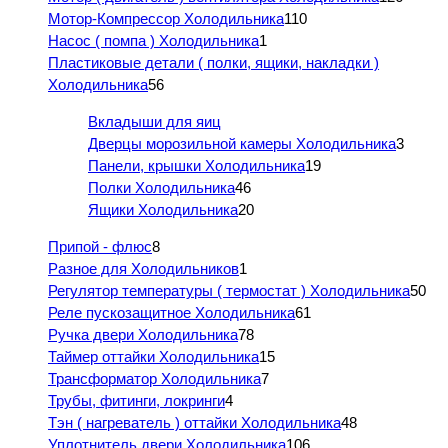
Мотор-Компрессор Холодильника
110
Насос ( помпа ) Холодильника
1
Пластиковые детали ( полки, ящики, накладки )
Холодильника
56
Вкладыши для яиц
Дверцы морозильной камеры Холодильника
3
Панели, крышки Холодильника
19
Полки Холодильника
46
Ящики Холодильника
20
Припой - флюс
8
Разное для Холодильников
1
Регулятор температуры ( термостат ) Холодильника
50
Реле пускозащитное Холодильника
61
Ручка двери Холодильника
78
Таймер оттайки Холодильника
15
Трансформатор Холодильника
7
Трубы, фитинги, локринги
4
Тэн ( нагреватель ) оттайки Холодильника
48
Уплотнитель двери Холодильника
106