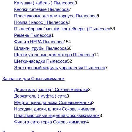
Катушки ( кабель ) Пылесоса
3
Кнопки сетевые Пылесоса
7
Пластиковые детали корпуса Пылесоса
9
Помпа ( насос ) Пылесоса
2
Пылесборник ( мешки, контейнеры ) Пылесоса
58
Ремень Пылесоса
1
Фильтр HEPA Пылесоса
154
Шланги, трубы Пылесоса
60
Щетки угольные для мотора Пылесоса
14
Щетки-насадки Пылесоса
52
Электронный модуль управления Пылесоса
7
Запчасти для Соковыжималок
Двигатель ( мотор ) Соковыжималки
3
Держатель ( муфта ) сита
3
Муфта привода ножа Соковыжималки
2
Насадки, диски, шнеки Соковыжималок
Пластмассовые изделия Соковыжималок
3
Фильтр-сито терка Соковыжималки
4