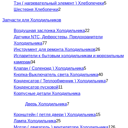
Тэн ( нагревательный элемент ) Хлебопечеки
5
Шестерня Хлебопечки
2
Запчасти для Холодильников
Воздушная заслонка Холодильника
22
Датчики NTC, Дефростеры, Предохранители
Холодильника
77
Инструмент для ремонта Холодильников
26
Испарители к бытовым холодильникам и морозильным
камерам
34
Клапан ( Соленоид ) Холодильника
5
Кнопка-Выключатель света Холодильника
40
Конденсатор ( Теплообменник ) Холодильника
7
Конденсатор пусковой
11
Корпусные детали Холодильника
Дверь Холодильника
7
Кронштейн ( петля двери ) Холодильника
15
Лампа Холодильника
25
Мотор ( двигатель ) вентилятора Холодильника
126