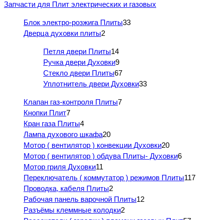
Запчасти для Плит электрических и газовых
Блок электро-розжига Плиты
33
Дверца духовки плиты
2
Петля двери Плиты
14
Ручка двери Духовки
9
Стекло двери Плиты
67
Уплотнитель двери Духовки
33
Клапан газ-контроля Плиты
7
Кнопки Плит
7
Кран газа Плиты
4
Лампа духового шкафа
20
Мотор ( вентилятор ) конвекции Духовки
20
Мотор ( вентилятор ) обдува Плиты- Духовки
6
Мотор гриля Духовки
11
Переключатель ( коммутатор ) режимов Плиты
117
Проводка, кабеля Плиты
2
Рабочая панель варочной Плиты
12
Разъёмы клеммные колодки
2