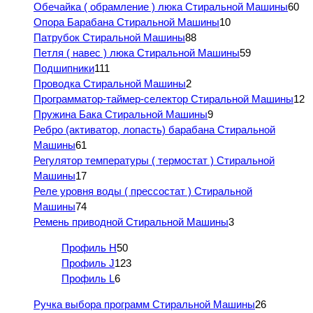
Обечайка ( обрамление ) люка Стиральной Машины
60
Опора Барабана Стиральной Машины
10
Патрубок Стиральной Машины
88
Петля ( навес ) люка Стиральной Машины
59
Подшипники
111
Проводка Стиральной Машины
2
Программатор-таймер-селектор Стиральной Машины
12
Пружина Бака Стиральной Машины
9
Ребро (активатор, лопасть) барабана Стиральной
Машины
61
Регулятор температуры ( термостат ) Стиральной
Машины
17
Реле уровня воды ( прессостат ) Стиральной
Машины
74
Ремень приводной Стиральной Машины
3
Профиль H
50
Профиль J
123
Профиль L
6
Ручка выбора программ Стиральной Машины
26