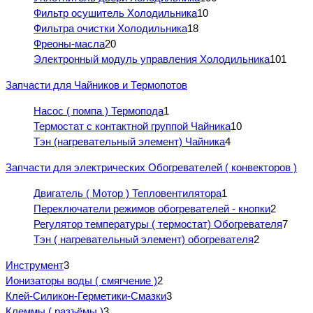
Фильтр осушитель Холодильника
10
Фильтра очистки Холодильника
18
Фреоны-масла
20
Электронный модуль управления Холодильника
101
Запчасти для Чайников и Термопотов
Насос ( помпа ) Термопода
1
Термостат с контактной группой Чайника
10
Тэн (нагревательный элемент) Чайника
4
Запчасти для электрических Обогревателей ( конвекторов )
Двигатель ( Мотор ) Тепловентилятора
1
Переключатели режимов обогревателей - кнопки
2
Регулятор температуры ( термостат) Обогревателя
7
Тэн ( нагревательный элемент) обогревателя
2
Инструмент
3
Ионизаторы воды ( смягчение )
2
Клей-Силикон-Герметики-Смазки
3
Клеммы ( разъёмы )
3