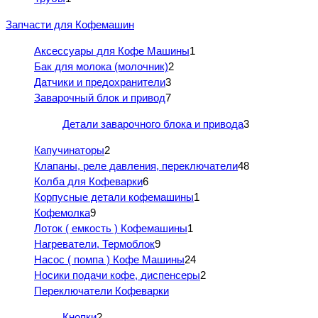
Запчасти для Кофемашин
Аксессуары для Кофе Машины
1
Бак для молока (молочник)
2
Датчики и предохранители
3
Заварочный блок и привод
7
Детали заварочного блока и привода
3
Капучинаторы
2
Клапаны, реле давления, переключатели
48
Колба для Кофеварки
6
Корпусные детали кофемашины
1
Кофемолка
9
Лоток ( емкость ) Кофемашины
1
Нагреватели, Термоблок
9
Насос ( помпа ) Кофе Машины
24
Носики подачи кофе, диспенсеры
2
Переключатели Кофеварки
Кнопки
2