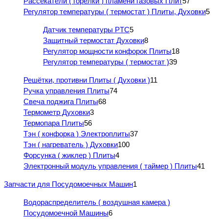
Рассекатели ( горелки ) пламени газовых Плит
57
Регулятор температуры ( термостат ) Плиты, Духовки
5
Датчик температуры PTC
5
Защитный термостат Духовки
8
Регулятор мощности конфорок Плиты
18
Регулятор температуры ( термостат )
39
Решётки, противни Плиты ( Духовки )
11
Ручка управления Плиты
74
Свеча поджига Плиты
68
Термометр Духовки
3
Термопара Плиты
56
Тэн ( конфорка ) Электроплиты
37
Тэн ( нагреватель ) Духовки
100
Форсунка ( жиклер ) Плиты
4
Электронный модуль управления ( таймер ) Плиты
41
Запчасти для Посудомоечных Машин
1
Водораспределитель ( воздушная камера )
Посудомоечной Машины
6