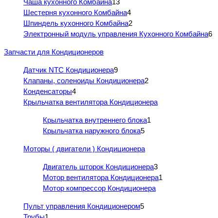
Чаша кухонного Комбайна
13
Шестерня кухонного Комбайна
4
Шпиндель кухонного Комбайна
2
Электронный модуль управления Кухонного Комбайна
6
Запчасти для Кондиционеров
Датчик NTC Кондиционера
9
Клапаны, соленоиды Кондиционера
2
Конденсаторы
4
Крыльчатка вентилятора Кондиционера
Крыльчатка внутреннего блока
1
Крыльчатка наружного блока
5
Моторы ( двигатели ) Кондиционера
Двигатель шторок Кондиционера
3
Мотор вентилятора Кондиционера
1
Мотор компрессор Кондиционера
Пульт управления Кондиционером
5
Трубы
1