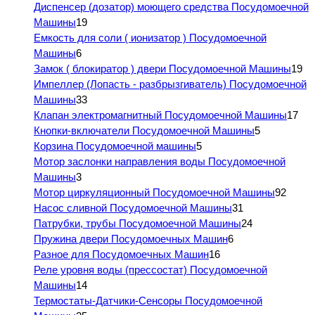
Диспенсер (дозатор) моющего средства Посудомоечной
Машины
19
Емкость для соли ( ионизатор ) Посудомоечной
Машины
6
Замок ( блокиратор ) двери Посудомоечной Машины
19
Импеллер (Лопасть - разбрызгиватель) Посудомоечной
Машины
33
Клапан электромагнитный Посудомоечной Машины
17
Кнопки-включатели Посудомоечной Машины
5
Корзина Посудомоечной машины
5
Мотор заслонки направления воды Посудомоечной
Машины
3
Мотор циркуляционный Посудомоечной Машины
92
Насос сливной Посудомоечной Машины
31
Патрубки, трубы Посудомоечной Машины
24
Пружина двери Посудомоечных Машин
6
Разное для Посудомоечных Машин
16
Реле уровня воды (прессостат) Посудомоечной
Машины
14
Термостаты-Датчики-Сенсоры Посудомоечной