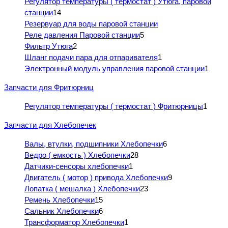
Регулятор температуры ( термостат ) Утюга, паровой
станции
14
Резервуар для воды паровой станции
Реле давления Паровой станции
5
Фильтр Утюга
2
Шланг подачи пара для отпаривателя
1
Электронный модуль управления паровой станции
1
Запчасти для Фритюрниц
Регулятор температуры ( термостат ) Фритюрницы
1
Запчасти для Хлебопечек
Валы, втулки, подшипники Хлебопечки
6
Ведро ( емкость ) Хлебопечки
28
Датчики-сенсоры хлебопечки
1
Двигатель ( мотор ) привода Хлебопечки
9
Лопатка ( мешалка ) Хлебопечки
23
Ремень Хлебопечки
15
Сальник Хлебопечки
6
Трансформатор Хлебопечки
1