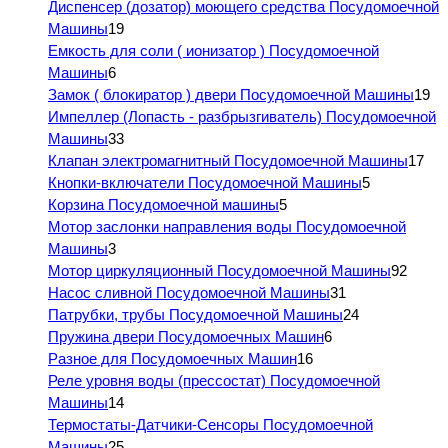
Диспенсер (дозатор) моющего средства Посудомоечной
Машины
19
Емкость для соли ( ионизатор ) Посудомоечной
Машины
6
Замок ( блокиратор ) двери Посудомоечной Машины
19
Импеллер (Лопасть - разбрызгиватель) Посудомоечной
Машины
33
Клапан электромагнитный Посудомоечной Машины
17
Кнопки-включатели Посудомоечной Машины
5
Корзина Посудомоечной машины
5
Мотор заслонки направления воды Посудомоечной
Машины
3
Мотор циркуляционный Посудомоечной Машины
92
Насос сливной Посудомоечной Машины
31
Патрубки, трубы Посудомоечной Машины
24
Пружина двери Посудомоечных Машин
6
Разное для Посудомоечных Машин
16
Реле уровня воды (прессостат) Посудомоечной
Машины
14
Термостаты-Датчики-Сенсоры Посудомоечной
Машины
25