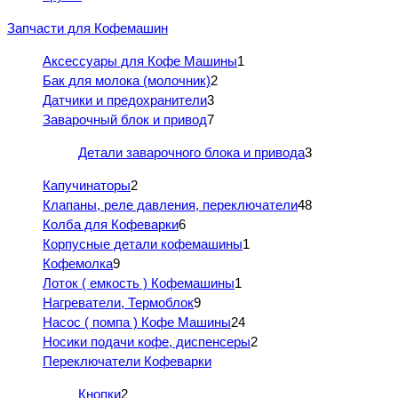
Запчасти для Кофемашин
Аксессуары для Кофе Машины
1
Бак для молока (молочник)
2
Датчики и предохранители
3
Заварочный блок и привод
7
Детали заварочного блока и привода
3
Капучинаторы
2
Клапаны, реле давления, переключатели
48
Колба для Кофеварки
6
Корпусные детали кофемашины
1
Кофемолка
9
Лоток ( емкость ) Кофемашины
1
Нагреватели, Термоблок
9
Насос ( помпа ) Кофе Машины
24
Носики подачи кофе, диспенсеры
2
Переключатели Кофеварки
Кнопки
2