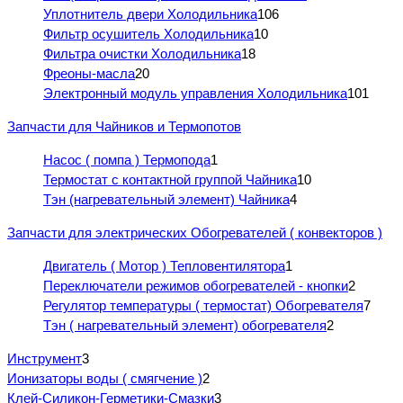
Уплотнитель двери Холодильника
106
Фильтр осушитель Холодильника
10
Фильтра очистки Холодильника
18
Фреоны-масла
20
Электронный модуль управления Холодильника
101
Запчасти для Чайников и Термопотов
Насос ( помпа ) Термопода
1
Термостат с контактной группой Чайника
10
Тэн (нагревательный элемент) Чайника
4
Запчасти для электрических Обогревателей ( конвекторов )
Двигатель ( Мотор ) Тепловентилятора
1
Переключатели режимов обогревателей - кнопки
2
Регулятор температуры ( термостат) Обогревателя
7
Тэн ( нагревательный элемент) обогревателя
2
Инструмент
3
Ионизаторы воды ( смягчение )
2
Клей-Силикон-Герметики-Смазки
3