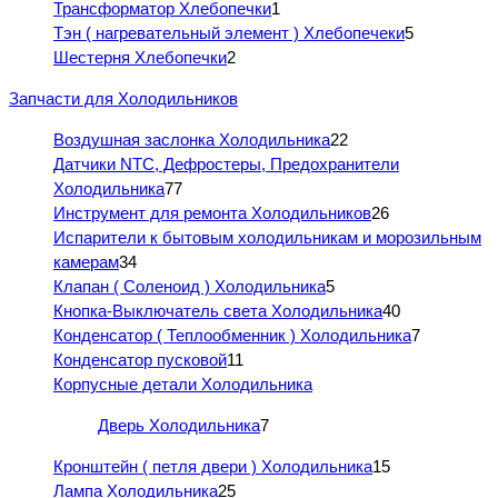
Трансформатор Хлебопечки
1
Тэн ( нагревательный элемент ) Хлебопечеки
5
Шестерня Хлебопечки
2
Запчасти для Холодильников
Воздушная заслонка Холодильника
22
Датчики NTC, Дефростеры, Предохранители
Холодильника
77
Инструмент для ремонта Холодильников
26
Испарители к бытовым холодильникам и морозильным
камерам
34
Клапан ( Соленоид ) Холодильника
5
Кнопка-Выключатель света Холодильника
40
Конденсатор ( Теплообменник ) Холодильника
7
Конденсатор пусковой
11
Корпусные детали Холодильника
Дверь Холодильника
7
Кронштейн ( петля двери ) Холодильника
15
Лампа Холодильника
25