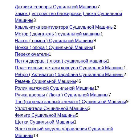
Датчики-сенсоры Сушильной Машины
7
Замок ( устройство блокировки ) люка Сушильной
Машины
3
Крыльчатка вентилятора Сушильной Машины
2
Мотор ( двигатель ) сушильной машины
1
Насос ( помпа ) Сушильной Машины
9
Ножка ( опора ) Сушильной Машины
1
Переключатели
1
Петля дверцы ( люка ) сушильной машины
1
Пластиковые детали корпуса Сушильной Машины
1
Ребро ( Активатор ) барабана Сушильной Машины
2
Ремень Сушильной Машины
46
Ролик натяжной Сушильной Машины
17
Ручка дверцы ( Люка ) Сушильной Машины
7
Тэн (нагревательный элемент) Сушильной Машины
9
Уплотнители Сушильной Машины
3
Фильтр Сушильной Машины
5
Щетки Сушильной Машины
1
Электронный модуль управления Сушильной
Машины
14