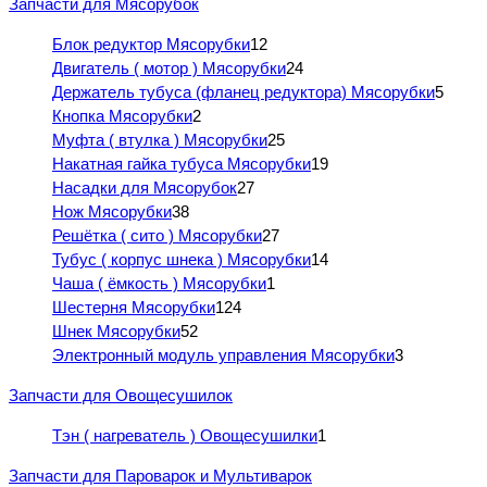
Запчасти для Мясорубок
Блок редуктор Мясорубки
12
Двигатель ( мотор ) Мясорубки
24
Держатель тубуса (фланец редуктора) Мясорубки
5
Кнопка Мясорубки
2
Муфта ( втулка ) Мясорубки
25
Накатная гайка тубуса Мясорубки
19
Насадки для Мясорубок
27
Нож Мясорубки
38
Решётка ( сито ) Мясорубки
27
Тубус ( корпус шнека ) Мясорубки
14
Чаша ( ёмкость ) Мясорубки
1
Шестерня Мясорубки
124
Шнек Мясорубки
52
Электронный модуль управления Мясорубки
3
Запчасти для Овощесушилок
Тэн ( нагреватель ) Овощесушилки
1
Запчасти для Пароварок и Мультиварок