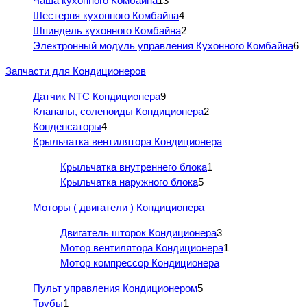
Чаша кухонного Комбайна
13
Шестерня кухонного Комбайна
4
Шпиндель кухонного Комбайна
2
Электронный модуль управления Кухонного Комбайна
6
Запчасти для Кондиционеров
Датчик NTC Кондиционера
9
Клапаны, соленоиды Кондиционера
2
Конденсаторы
4
Крыльчатка вентилятора Кондиционера
Крыльчатка внутреннего блока
1
Крыльчатка наружного блока
5
Моторы ( двигатели ) Кондиционера
Двигатель шторок Кондиционера
3
Мотор вентилятора Кондиционера
1
Мотор компрессор Кондиционера
Пульт управления Кондиционером
5
Трубы
1