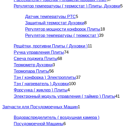
Регулятор температуры ( термостат ) Плиты, Духовки
5
Датчик температуры PTC
5
Защитный термостат Духовки
8
Регулятор мощности конфорок Плиты
18
Регулятор температуры ( термостат )
39
Решётки, противни Плиты ( Духовки )
11
Ручка управления Плиты
74
Свеча поджига Плиты
68
Термометр Духовки
3
Термопара Плиты
56
Тэн ( конфорка ) Электроплиты
37
Тэн ( нагреватель ) Духовки
100
Форсунка ( жиклер ) Плиты
4
Электронный модуль управления ( таймер ) Плиты
41
Запчасти для Посудомоечных Машин
1
Водораспределитель ( воздушная камера )
Посудомоечной Машины
6