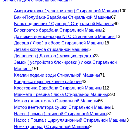
Амортизаторы ( успокоители ) Стиральной Машины
100
Баки-Полубаки-Барабаны Стиральной Машины
67
Блок подшипник ( Суппорт) Стиральной Машины
40
Блокиратор барабана Стиральной Машины
2
Датчики-термосенсоры NTC Стиральной Машины
13
Дверца ( Люк ) в сборе Стиральной Машины
19
Детали корпуса стиральной машины
5
Диспенсер ( Дозатор ) моющих средств
23
Замок ( устройство блокировки ) люка Стиральной
Машины
151
Клапан подачи воды Стиральной Машины
71
Конденсаторы пусковые рабочие
43
Крестовина Барабана Стиральной Машины
112
Манжета ( резина ) люка Стиральной Машины
290
Мотор ( двигатель ) Стиральной Машины
66
Мотор вентилятора сушки Стиральной Машины
1
Насос ( помпа ) сливной Стиральной Машины
81
Насос ( Помпа ) Циркуляционный Стиральной Машины
3
Ножка ( опора ) Стиральной Машины
9