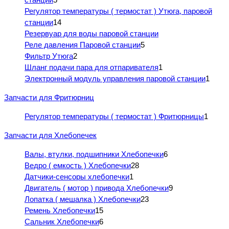
Регулятор температуры ( термостат ) Утюга, паровой
станции
14
Резервуар для воды паровой станции
Реле давления Паровой станции
5
Фильтр Утюга
2
Шланг подачи пара для отпаривателя
1
Электронный модуль управления паровой станции
1
Запчасти для Фритюрниц
Регулятор температуры ( термостат ) Фритюрницы
1
Запчасти для Хлебопечек
Валы, втулки, подшипники Хлебопечки
6
Ведро ( емкость ) Хлебопечки
28
Датчики-сенсоры хлебопечки
1
Двигатель ( мотор ) привода Хлебопечки
9
Лопатка ( мешалка ) Хлебопечки
23
Ремень Хлебопечки
15
Сальник Хлебопечки
6