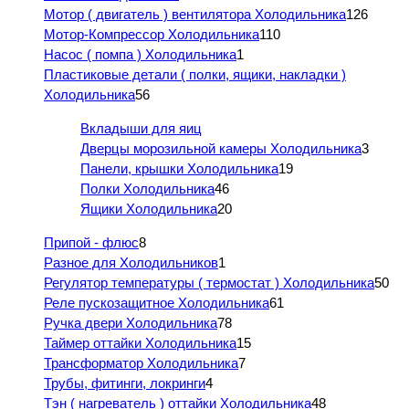
Мотор ( двигатель ) вентилятора Холодильника
126
Мотор-Компрессор Холодильника
110
Насос ( помпа ) Холодильника
1
Пластиковые детали ( полки, ящики, накладки )
Холодильника
56
Вкладыши для яиц
Дверцы морозильной камеры Холодильника
3
Панели, крышки Холодильника
19
Полки Холодильника
46
Ящики Холодильника
20
Припой - флюс
8
Разное для Холодильников
1
Регулятор температуры ( термостат ) Холодильника
50
Реле пускозащитное Холодильника
61
Ручка двери Холодильника
78
Таймер оттайки Холодильника
15
Трансформатор Холодильника
7
Трубы, фитинги, локринги
4
Тэн ( нагреватель ) оттайки Холодильника
48