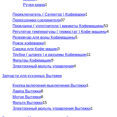
Ручки крана
1
Переключатель ( Селектор ) Кофеварки
1
Переходники соединители
37
Прокладки ( уплотнители ) манжеты Кофемашины
53
Регулятор температуры ( термостат ) Кофе машины
4
Резервуар для воды Кофемашины
5
Рожок кофеварки
1
Смазка для Кофе машин
3
Трубки ( шланги ) и разъемы Кофемашин
11
Фильтры Кофемашин
9
Электронный модуль управления
4
Запчасти для кухонных Вытяжек
Кнопка включения-выключения Вытяжки
1
Лампа Вытяжки
8
Мотор Вытяжки
8
Фильтр Вытяжки
15
Электронный модуль управления Вытяжки
1