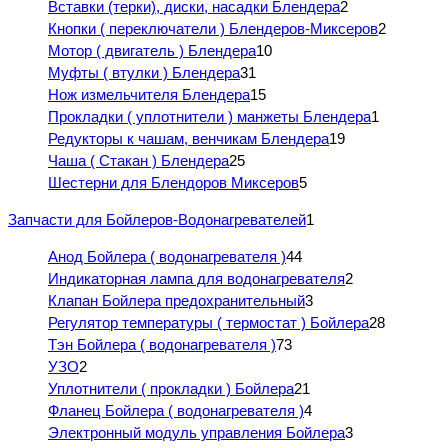
Вставки (терки), диски, насадки Блендера
2
Кнопки ( переключатели ) Блендеров-Миксеров
2
Мотор ( двигатель ) Блендера
10
Муфты ( втулки ) Блендера
31
Нож измельчителя Блендера
15
Прокладки ( уплотнители ) манжеты Блендера
1
Редукторы к чашам, венчикам Блендера
19
Чаша ( Стакан ) Блендера
25
Шестерни для Блендоров Миксеров
5
Запчасти для Бойлеров-Водонагревателей
1
Анод Бойлера ( водонагревателя )
44
Индикаторная лампа для водонагревателя
2
Клапан Бойлера предохранительный
3
Регулятор температуры ( термостат ) Бойлера
28
Тэн Бойлера ( водонагревателя )
73
УЗО
2
Уплотнители ( прокладки ) Бойлера
21
Фланец Бойлера ( водонагревателя )
4
Электронный модуль управления Бойлера
3