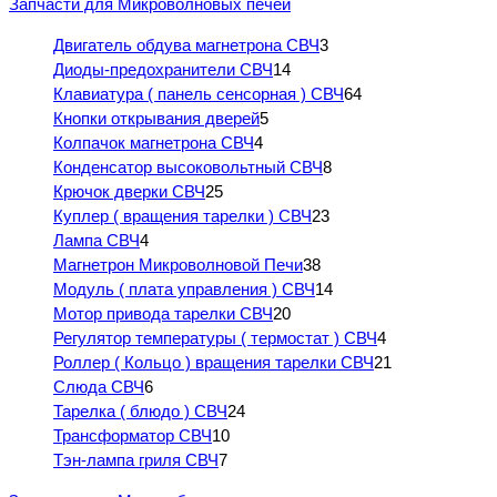
Запчасти для Микроволновых печей
Двигатель обдува магнетрона СВЧ
3
Диоды-предохранители СВЧ
14
Клавиатура ( панель сенсорная ) СВЧ
64
Кнопки открывания дверей
5
Колпачок магнетрона СВЧ
4
Конденсатор высоковольтный СВЧ
8
Крючок дверки СВЧ
25
Куплер ( вращения тарелки ) СВЧ
23
Лампа СВЧ
4
Магнетрон Микроволновой Печи
38
Модуль ( плата управления ) СВЧ
14
Мотор привода тарелки СВЧ
20
Регулятор температуры ( термостат ) СВЧ
4
Роллер ( Кольцо ) вращения тарелки СВЧ
21
Слюда СВЧ
6
Тарелка ( блюдо ) СВЧ
24
Трансформатор СВЧ
10
Тэн-лампа гриля СВЧ
7