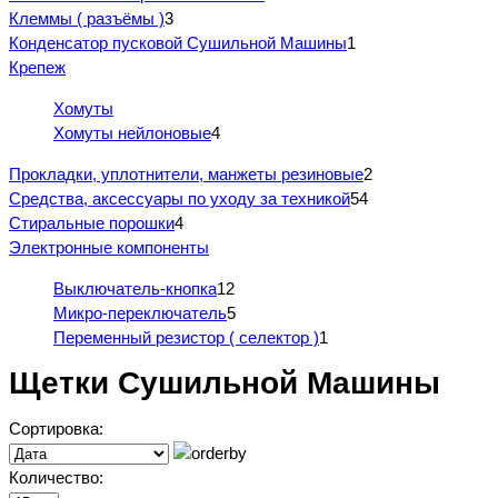
Клеммы ( разъёмы )
3
Конденсатор пусковой Сушильной Машины
1
Крепеж
Хомуты
Хомуты нейлоновые
4
Прокладки, уплотнители, манжеты резиновые
2
Средства, аксессуары по уходу за техникой
54
Стиральные порошки
4
Электронные компоненты
Выключатель-кнопка
12
Микро-переключатель
5
Переменный резистор ( селектор )
1
Щетки Сушильной Машины
Сортировка:
Количество: