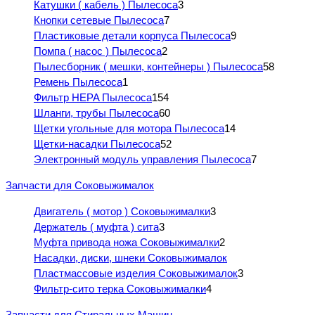
Катушки ( кабель ) Пылесоса
3
Кнопки сетевые Пылесоса
7
Пластиковые детали корпуса Пылесоса
9
Помпа ( насос ) Пылесоса
2
Пылесборник ( мешки, контейнеры ) Пылесоса
58
Ремень Пылесоса
1
Фильтр HEPA Пылесоса
154
Шланги, трубы Пылесоса
60
Щетки угольные для мотора Пылесоса
14
Щетки-насадки Пылесоса
52
Электронный модуль управления Пылесоса
7
Запчасти для Соковыжималок
Двигатель ( мотор ) Соковыжималки
3
Держатель ( муфта ) сита
3
Муфта привода ножа Соковыжималки
2
Насадки, диски, шнеки Соковыжималок
Пластмассовые изделия Соковыжималок
3
Фильтр-сито терка Соковыжималки
4
Запчасти для Стиральных Машин