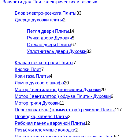
Запчасти для Плит электрических и газовых
Блок электро-розжига Плиты
33
Дверца духовки плиты
2
Петля двери Плиты
14
Ручка двери Духовки
9
Стекло двери Плиты
67
Уплотнитель двери Духовки
33
Клапан газ-контроля Плиты
7
Кнопки Плит
7
Кран газа Плиты
4
Лампа духового шкафа
20
Мотор ( вентилятор ) конвекции Духовки
20
Мотор ( вентилятор ) обдува Плиты- Духовки
6
Мотор гриля Духовки
11
Переключатель ( коммутатор ) режимов Плиты
117
Проводка, кабеля Плиты
2
Рабочая панель варочной Плиты
12
Разъёмы клеммные колодки
2
Рассекатели ( горелки ) пламени газовых Плит
57