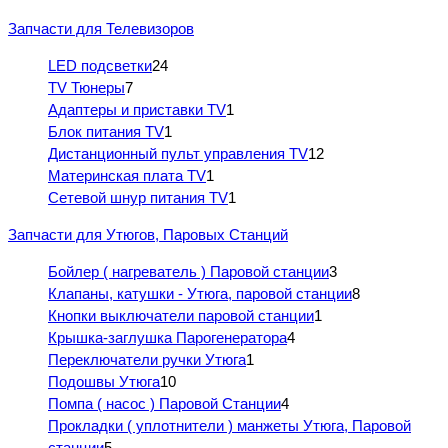
Запчасти для Телевизоров
LED подсветки
24
TV Тюнеры
7
Адаптеры и приставки TV
1
Блок питания TV
1
Дистанционный пульт управления TV
12
Материнская плата TV
1
Сетевой шнур питания TV
1
Запчасти для Утюгов, Паровых Станций
Бойлер ( нагреватель ) Паровой станции
3
Клапаны, катушки - Утюга, паровой станции
8
Кнопки выключатели паровой станции
1
Крышка-заглушка Парогенератора
4
Переключатели ручки Утюга
1
Подошвы Утюга
10
Помпа ( насос ) Паровой Станции
4
Прокладки ( уплотнители ) манжеты Утюга, Паровой
станции
5