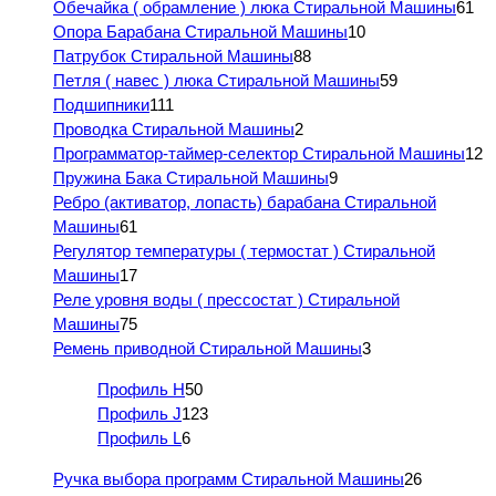
Обечайка ( обрамление ) люка Стиральной Машины
61
Опора Барабана Стиральной Машины
10
Патрубок Стиральной Машины
88
Петля ( навес ) люка Стиральной Машины
59
Подшипники
111
Проводка Стиральной Машины
2
Программатор-таймер-селектор Стиральной Машины
12
Пружина Бака Стиральной Машины
9
Ребро (активатор, лопасть) барабана Стиральной
Машины
61
Регулятор температуры ( термостат ) Стиральной
Машины
17
Реле уровня воды ( прессостат ) Стиральной
Машины
75
Ремень приводной Стиральной Машины
3
Профиль H
50
Профиль J
123
Профиль L
6
Ручка выбора программ Стиральной Машины
26