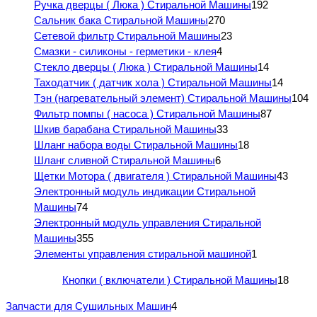
Ручка дверцы ( Люка ) Стиральной Машины
192
Сальник бака Стиральной Машины
270
Сетевой фильтр Стиральной Машины
23
Смазки - силиконы - герметики - клея
4
Стекло дверцы ( Люка ) Стиральной Машины
14
Таходатчик ( датчик хола ) Стиральной Машины
14
Тэн (нагревательный элемент) Стиральной Машины
104
Фильтр помпы ( насоса ) Стиральной Машины
87
Шкив барабана Стиральной Машины
33
Шланг набора воды Стиральной Машины
18
Шланг сливной Стиральной Машины
6
Щетки Мотора ( двигателя ) Стиральной Машины
43
Электронный модуль индикации Стиральной
Машины
74
Электронный модуль управления Стиральной
Машины
355
Элементы управления стиральной машиной
1
Кнопки ( включатели ) Стиральной Машины
18
Запчасти для Сушильных Машин
4