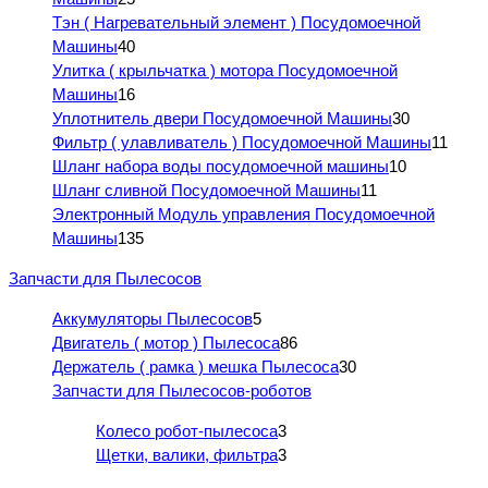
Тэн ( Нагревательный элемент ) Посудомоечной
Машины
40
Улитка ( крыльчатка ) мотора Посудомоечной
Машины
16
Уплотнитель двери Посудомоечной Машины
30
Фильтр ( улавливатель ) Посудомоечной Машины
11
Шланг набора воды посудомоечной машины
10
Шланг сливной Посудомоечной Машины
11
Электронный Модуль управления Посудомоечной
Машины
135
Запчасти для Пылесосов
Аккумуляторы Пылесосов
5
Двигатель ( мотор ) Пылесоса
86
Держатель ( рамка ) мешка Пылесоса
30
Запчасти для Пылесосов-роботов
Колесо робот-пылесоса
3
Щетки, валики, фильтра
3