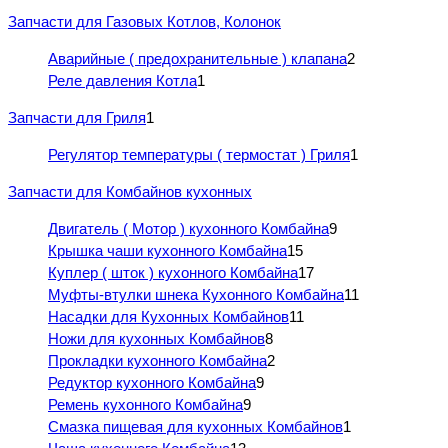
Запчасти для Газовых Котлов, Колонок
Аварийные ( предохранительные ) клапана
2
Реле давления Котла
1
Запчасти для Гриля
1
Регулятор температуры ( термостат ) Гриля
1
Запчасти для Комбайнов кухонных
Двигатель ( Мотор ) кухонного Комбайна
9
Крышка чаши кухонного Комбайна
15
Куплер ( шток ) кухонного Комбайна
17
Муфты-втулки шнека Кухонного Комбайна
11
Насадки для Кухонных Комбайнов
11
Ножи для кухонных Комбайнов
8
Прокладки кухонного Комбайна
2
Редуктор кухонного Комбайна
9
Ремень кухонного Комбайна
9
Смазка пищевая для кухонных Комбайнов
1