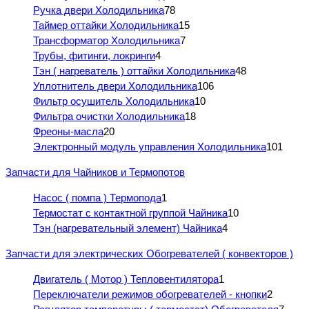
Ручка двери Холодильника
78
Таймер оттайки Холодильника
15
Трансформатор Холодильника
7
Трубы, фитинги, локринги
4
Тэн ( нагреватель ) оттайки Холодильника
48
Уплотнитель двери Холодильника
106
Фильтр осушитель Холодильника
10
Фильтра очистки Холодильника
18
Фреоны-масла
20
Электронный модуль управления Холодильника
101
Запчасти для Чайников и Термопотов
Насос ( помпа ) Термопода
1
Термостат с контактной группой Чайника
10
Тэн (нагревательный элемент) Чайника
4
Запчасти для электрических Обогревателей ( конвекторов )
Двигатель ( Мотор ) Тепловентилятора
1
Переключатели режимов обогревателей - кнопки
2