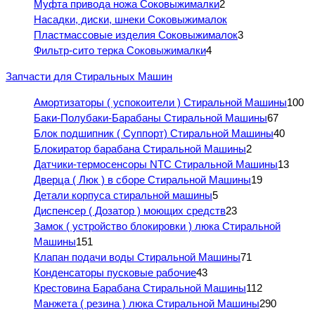
Муфта привода ножа Соковыжималки
2
Насадки, диски, шнеки Соковыжималок
Пластмассовые изделия Соковыжималок
3
Фильтр-сито терка Соковыжималки
4
Запчасти для Стиральных Машин
Амортизаторы ( успокоители ) Стиральной Машины
100
Баки-Полубаки-Барабаны Стиральной Машины
67
Блок подшипник ( Суппорт) Стиральной Машины
40
Блокиратор барабана Стиральной Машины
2
Датчики-термосенсоры NTC Стиральной Машины
13
Дверца ( Люк ) в сборе Стиральной Машины
19
Детали корпуса стиральной машины
5
Диспенсер ( Дозатор ) моющих средств
23
Замок ( устройство блокировки ) люка Стиральной
Машины
151
Клапан подачи воды Стиральной Машины
71
Конденсаторы пусковые рабочие
43
Крестовина Барабана Стиральной Машины
112
Манжета ( резина ) люка Стиральной Машины
290