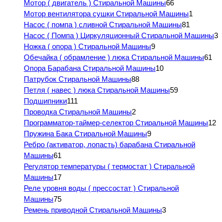
Мотор ( двигатель ) Стиральной Машины
66
Мотор вентилятора сушки Стиральной Машины
1
Насос ( помпа ) сливной Стиральной Машины
81
Насос ( Помпа ) Циркуляционный Стиральной Машины
3
Ножка ( опора ) Стиральной Машины
9
Обечайка ( обрамление ) люка Стиральной Машины
61
Опора Барабана Стиральной Машины
10
Патрубок Стиральной Машины
88
Петля ( навес ) люка Стиральной Машины
59
Подшипники
111
Проводка Стиральной Машины
2
Программатор-таймер-селектор Стиральной Машины
12
Пружина Бака Стиральной Машины
9
Ребро (активатор, лопасть) барабана Стиральной
Машины
61
Регулятор температуры ( термостат ) Стиральной
Машины
17
Реле уровня воды ( прессостат ) Стиральной
Машины
75
Ремень приводной Стиральной Машины
3