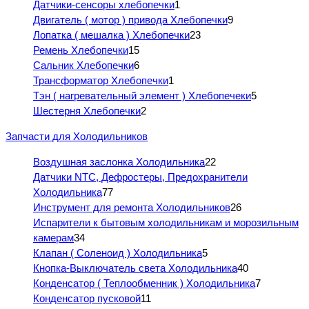
Датчики-сенсоры хлебопечки
1
Двигатель ( мотор ) привода Хлебопечки
9
Лопатка ( мешалка ) Хлебопечки
23
Ремень Хлебопечки
15
Сальник Хлебопечки
6
Трансформатор Хлебопечки
1
Тэн ( нагревательный элемент ) Хлебопечеки
5
Шестерня Хлебопечки
2
Запчасти для Холодильников
Воздушная заслонка Холодильника
22
Датчики NTC, Дефростеры, Предохранители
Холодильника
77
Инструмент для ремонта Холодильников
26
Испарители к бытовым холодильникам и морозильным
камерам
34
Клапан ( Соленоид ) Холодильника
5
Кнопка-Выключатель света Холодильника
40
Конденсатор ( Теплообменник ) Холодильника
7
Конденсатор пусковой
11