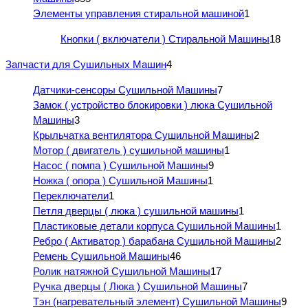
Элементы управления стиральной машиной
1
Кнопки ( включатели ) Стиральной Машины
18
Запчасти для Сушильных Машин
4
Датчики-сенсоры Сушильной Машины
7
Замок ( устройство блокировки ) люка Сушильной
Машины
3
Крыльчатка вентилятора Сушильной Машины
2
Мотор ( двигатель ) сушильной машины
1
Насос ( помпа ) Сушильной Машины
9
Ножка ( опора ) Сушильной Машины
1
Переключатели
1
Петля дверцы ( люка ) сушильной машины
1
Пластиковые детали корпуса Сушильной Машины
1
Ребро ( Активатор ) барабана Сушильной Машины
2
Ремень Сушильной Машины
46
Ролик натяжной Сушильной Машины
17
Ручка дверцы ( Люка ) Сушильной Машины
7
Тэн (нагревательный элемент) Сушильной Машины
9