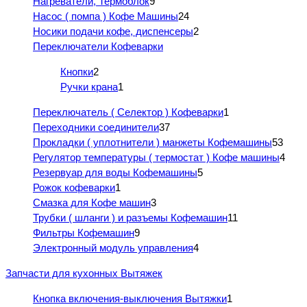
Нагреватели, Термоблок
9
Насос ( помпа ) Кофе Машины
24
Носики подачи кофе, диспенсеры
2
Переключатели Кофеварки
Кнопки
2
Ручки крана
1
Переключатель ( Селектор ) Кофеварки
1
Переходники соединители
37
Прокладки ( уплотнители ) манжеты Кофемашины
53
Регулятор температуры ( термостат ) Кофе машины
4
Резервуар для воды Кофемашины
5
Рожок кофеварки
1
Смазка для Кофе машин
3
Трубки ( шланги ) и разъемы Кофемашин
11
Фильтры Кофемашин
9
Электронный модуль управления
4
Запчасти для кухонных Вытяжек
Кнопка включения-выключения Вытяжки
1