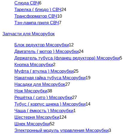
Слюда СВЧ
6
Тарелка ( блюдо ) СВЧ
24
Трансформатор СВЧ
10
Тэн-лампа гриля СВЧ
7
Запчасти для Мясорубок
Блок редуктор Мясорубки
12
Двигатель ( мотор ) Мясорубки
24
Держатель тубуса (фланец редуктора) Мясорубки
5
Кнопка Мясорубки
2
Муфта ( втулка ) Мясорубки
25
Накатная гайка тубуса Мясорубки
19
Насадки для Мясорубок
27
Нож Мясорубки
38
Решётка ( сито ) Мясорубки
27
Тубус ( корпус шнека ) Мясорубки
14
Чаша ( ёмкость ) Мясорубки
1
Шестерня Мясорубки
124
Шнек Мясорубки
52
Электронный модуль управления Мясорубки
3