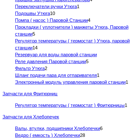
Переключатели ручки Утюга
1
Подошвы Утюга
10
Помпа ( насос ) Паровой Станции
4
Прокладки ( уплотнители ) манжеты Утюга, Паровой
станции
5
Регулятор температуры ( термостат ) Утюга, паровой
станции
14
Резервуар для воды паровой станции
Реле давления Паровой станции
5
Фильтр Утюга
2
Шланг подачи пара для отпаривателя
1
Электронный модуль управления паровой станции
1
Запчасти для Фритюрниц
Регулятор температуры ( термостат ) Фритюрницы
1
Запчасти для Хлебопечек
Валы, втулки, подшипники Хлебопечки
6
Ведро ( емкость ) Хлебопечки
28