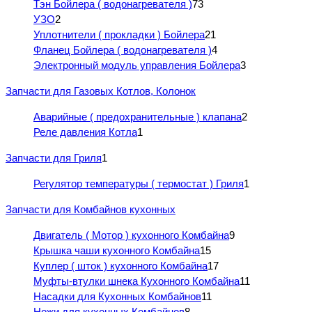
Тэн Бойлера ( водонагревателя )
73
УЗО
2
Уплотнители ( прокладки ) Бойлера
21
Фланец Бойлера ( водонагревателя )
4
Электронный модуль управления Бойлера
3
Запчасти для Газовых Котлов, Колонок
Аварийные ( предохранительные ) клапана
2
Реле давления Котла
1
Запчасти для Гриля
1
Регулятор температуры ( термостат ) Гриля
1
Запчасти для Комбайнов кухонных
Двигатель ( Мотор ) кухонного Комбайна
9
Крышка чаши кухонного Комбайна
15
Куплер ( шток ) кухонного Комбайна
17
Муфты-втулки шнека Кухонного Комбайна
11
Насадки для Кухонных Комбайнов
11
Ножи для кухонных Комбайнов
8