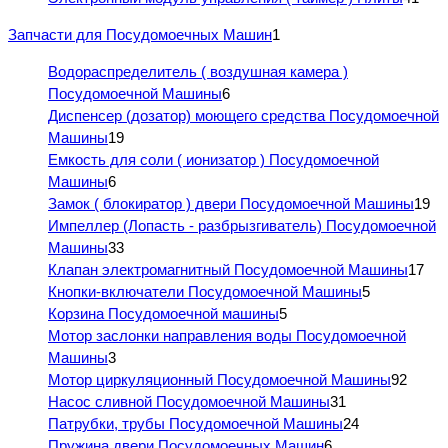
Запчасти для Посудомоечных Машин
1
Водораспределитель ( воздушная камера )
Посудомоечной Машины
6
Диспенсер (дозатор) моющего средства Посудомоечной
Машины
19
Емкость для соли ( ионизатор ) Посудомоечной
Машины
6
Замок ( блокиратор ) двери Посудомоечной Машины
19
Импеллер (Лопасть - разбрызгиватель) Посудомоечной
Машины
33
Клапан электромагнитный Посудомоечной Машины
17
Кнопки-включатели Посудомоечной Машины
5
Корзина Посудомоечной машины
5
Мотор заслонки направления воды Посудомоечной
Машины
3
Мотор циркуляционный Посудомоечной Машины
92
Насос сливной Посудомоечной Машины
31
Патрубки, трубы Посудомоечной Машины
24
Пружина двери Посудомоечных Машин
6