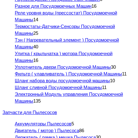
Разное для Посудомоечных Машин
16
Реле уровня воды (прессостат) Посудомоечной
Машины
14
Термостаты-Датчики-Сенсоры Посудомоечной
Машины
25
Тэн ( Нагревательный элемент ) Посудомоечной
Машины
40
Улитка ( крыльчатка ) мотора Посудомоечной
Машины
16
Уплотнитель двери Посудомоечной Машины
30
Фильтр ( улавливатель ) Посудомоечной Машины
11
Шланг набора воды посудомоечной машины
10
Шланг сливной Посудомоечной Машины
11
Электронный Модуль управления Посудомоечной
Машины
135
Запчасти для Пылесосов
Аккумуляторы Пылесосов
5
Двигатель ( мотор ) Пылесоса
86
Держатель ( рамка ) мешка Пылесоса
30