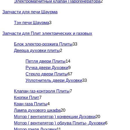
Электромагнитный клапан Парогенератора
2
Запчасти для печи Шаурма
Тэн печи Шаурма
3
Запчасти для Плит электрических и газовых
Блок электро-розжига Плиты
33
Дверца духовки плиты
2
Петля двери Плиты
14
Ручка двери Духовки
9
Стекло двери Плиты
67
Уплотнитель двери Духовки
33
Клапан газ-контроля Плиты
7
Кнопки Плит
7
Кран газа Плиты
4
Лампа духового шкафа
20
Мотор ( вентилятор ) конвекции Духовки
20
Мотор ( вентилятор ) обдува Плиты- Духовки
6
Мотор гриля Духовки
11