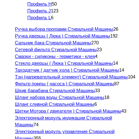
Профиль H
50
Профиль J
123
Профиль L
6
Ручка выбора программ Стиральной Машины
26
Ручка дверцы ( Люка ) Стиральной Машины
192
Сальник бака Стиральной Машины
270
Сетевой фильтр Стиральной Машины
23
Смазки - силиконы - герметики - клея
4
Стекло дверцы ( Люка ) Стиральной Машины
14
Таходатчик ( датчик хола ) Стиральной Машины
14
Тэн (нагревательный элемент) Стиральной Машины
104
Фильтр помпы ( насоса ) Стиральной Машины
87
Шкив барабана Стиральной Машины
33
Шланг набора воды Стиральной Машины
18
Шланг сливной Стиральной Машины
6
Щетки Мотора ( двигателя ) Стиральной Машины
43
Электронный модуль индикации Стиральной
Машины
74
Электронный модуль управления Стиральной
Машины
355