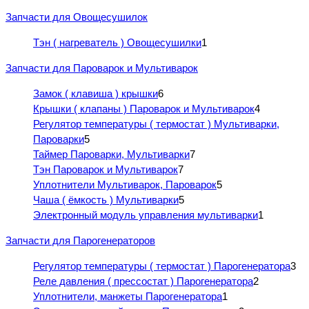
Запчасти для Овощесушилок
Тэн ( нагреватель ) Овощесушилки
1
Запчасти для Пароварок и Мультиварок
Замок ( клавиша ) крышки
6
Крышки ( клапаны ) Пароварок и Мультиварок
4
Регулятор температуры ( термостат ) Мультиварки,
Пароварки
5
Таймер Пароварки, Мультиварки
7
Тэн Пароварок и Мультиварок
7
Уплотнители Мультиварок, Пароварок
5
Чаша ( ёмкость ) Мультиварки
5
Электронный модуль управления мультиварки
1
Запчасти для Парогенераторов
Регулятор температуры ( термостат ) Парогенератора
3
Реле давления ( прессостат ) Парогенератора
2
Уплотнители, манжеты Парогенератора
1