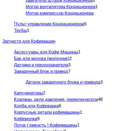
Двигатель шторок Кондиционера
3
Мотор вентилятора Кондиционера
1
Мотор компрессор Кондиционера
Пульт управления Кондиционером
5
Трубы
1
Запчасти для Кофемашин
Аксессуары для Кофе Машины
1
Бак для молока (молочник)
2
Датчики и предохранители
3
Заварочный блок и привод
7
Детали заварочного блока и привода
3
Капучинаторы
2
Клапаны, реле давления, переключатели
48
Колба для Кофеварки
6
Корпусные детали кофемашины
1
Кофемолка
9
Лоток ( емкость ) Кофемашины
1