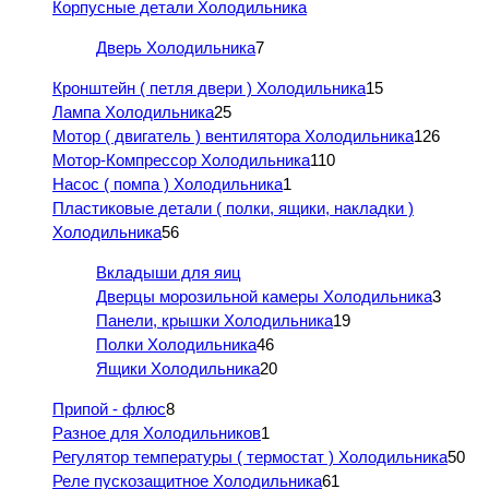
Корпусные детали Холодильника
Дверь Холодильника
7
Кронштейн ( петля двери ) Холодильника
15
Лампа Холодильника
25
Мотор ( двигатель ) вентилятора Холодильника
126
Мотор-Компрессор Холодильника
110
Насос ( помпа ) Холодильника
1
Пластиковые детали ( полки, ящики, накладки )
Холодильника
56
Вкладыши для яиц
Дверцы морозильной камеры Холодильника
3
Панели, крышки Холодильника
19
Полки Холодильника
46
Ящики Холодильника
20
Припой - флюс
8
Разное для Холодильников
1
Регулятор температуры ( термостат ) Холодильника
50
Реле пускозащитное Холодильника
61