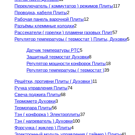
Переключатель ( коммутатор ) режимов Плиты
117
Проводка, кабеля Плиты
2
Рабочая панель варочной Плиты
12
Разъёмы клеммные колодки
2
Рассекатели ( горелки ) пламени газовых Плит
57
Регулятор температуры ( термостат ) Плиты, Духовки
5
Датчик температуры PTC
5
Защитный термостат Духовки
8
Регулятор мощности конфорок Плиты
18
Регулятор температуры ( термостат )
39
Решётки, противни Плиты ( Духовки )
11
Ручка управления Плиты
74
Свеча поджига Плиты
68
Термометр Духовки
3
Термопара Плиты
56
Тэн ( конфорка ) Электроплиты
37
Тэн ( нагреватель ) Духовки
100
Форсунка ( жиклер ) Плиты
4
Электронный модуль управления ( таймер ) Плиты
41