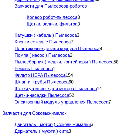
Запчасти для Пылесосов-роботов
Колесо робот-пылесоса
3
Щетки, валики, фильтра
3
Катушки ( кабель ) Пылесоса
3
Кнопки сетевые Пылесоса
7
Пластиковые детали корпуса Пылесоса
9
Помпа ( насос ) Пылесоса
2
Пылесборник ( мешки, контейнеры ) Пылесоса
58
Ремень Пылесоса
1
Фильтр HEPA Пылесоса
154
Шланги, трубы Пылесоса
60
Щетки угольные для мотора Пылесоса
14
Щетки-насадки Пылесоса
52
Электронный модуль управления Пылесоса
7
Запчасти для Соковыжималок
Двигатель ( мотор ) Соковыжималки
3
Держатель ( муфта ) сита
3