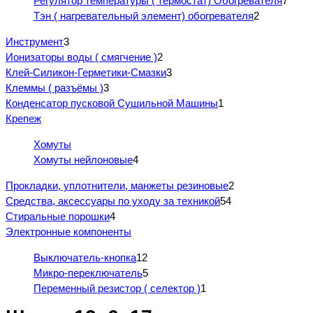
Регулятор температуры ( термостат) Обогревателя
7
Тэн ( нагревательный элемент) обогревателя
2
Инструмент
3
Ионизаторы воды ( смягчение )
2
Клей-Силикон-Герметики-Смазки
3
Клеммы ( разъёмы )
3
Конденсатор пусковой Сушильной Машины
1
Крепеж
Хомуты
Хомуты нейлоновые
4
Прокладки, уплотнители, манжеты резиновые
2
Средства, аксессуары по уходу за техникой
54
Стиральные порошки
4
Электронные компоненты
Выключатель-кнопка
12
Микро-переключатель
5
Переменный резистор ( селектор )
1