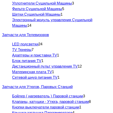
Уплотнители Сушильной Машины
3
Фильтр Сушильной Машины
5
Щетки Сушильной Машины
1
Электронный модуль управления Сушильной
Машины
14
Запчасти для Телевизоров
LED подсветки
24
TV Тюнеры
7
Адаптеры и приставки TV
1
Блок питания TV
1
Дистанционный пульт управления TV
12
Материнская плата TV
1
Сетевой шнур питания TV
1
Запчасти для Утюгов, Паровых Станций
Бойлер ( нагреватель ) Паровой станции
3
Клапаны, катушки - Утюга, паровой станции
8
Кнопки выключатели паровой станции
1
Крышка-заглушка Парогенератора
4