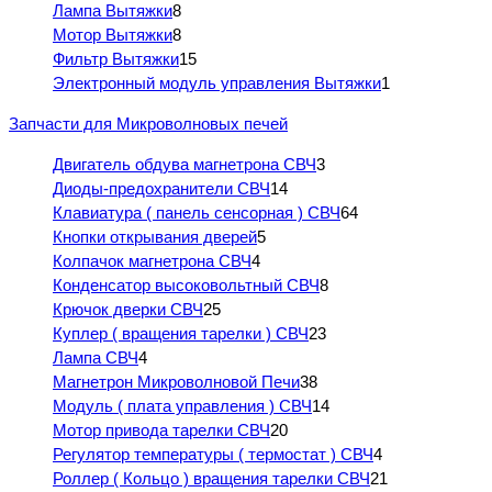
Лампа Вытяжки
8
Мотор Вытяжки
8
Фильтр Вытяжки
15
Электронный модуль управления Вытяжки
1
Запчасти для Микроволновых печей
Двигатель обдува магнетрона СВЧ
3
Диоды-предохранители СВЧ
14
Клавиатура ( панель сенсорная ) СВЧ
64
Кнопки открывания дверей
5
Колпачок магнетрона СВЧ
4
Конденсатор высоковольтный СВЧ
8
Крючок дверки СВЧ
25
Куплер ( вращения тарелки ) СВЧ
23
Лампа СВЧ
4
Магнетрон Микроволновой Печи
38
Модуль ( плата управления ) СВЧ
14
Мотор привода тарелки СВЧ
20
Регулятор температуры ( термостат ) СВЧ
4
Роллер ( Кольцо ) вращения тарелки СВЧ
21