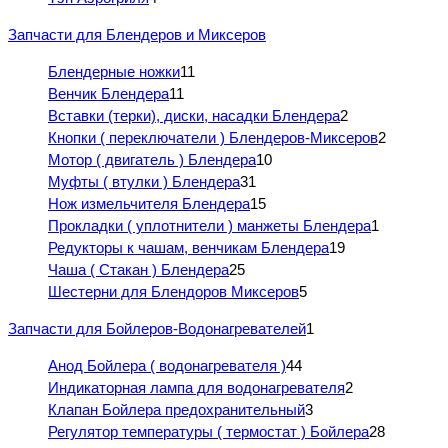
Запчасти для Блендеров и Миксеров
Блендерные ножки
11
Венчик Блендера
11
Вставки (терки), диски, насадки Блендера
2
Кнопки ( переключатели ) Блендеров-Миксеров
2
Мотор ( двигатель ) Блендера
10
Муфты ( втулки ) Блендера
31
Нож измельчителя Блендера
15
Прокладки ( уплотнители ) манжеты Блендера
1
Редукторы к чашам, венчикам Блендера
19
Чаша ( Стакан ) Блендера
25
Шестерни для Блендоров Миксеров
5
Запчасти для Бойлеров-Водонагревателей
1
Анод Бойлера ( водонагревателя )
44
Индикаторная лампа для водонагревателя
2
Клапан Бойлера предохранительный
3
Регулятор температуры ( термостат ) Бойлера
28