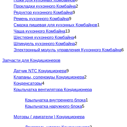
Прокладки кухонного Комбайна
2
Редуктор кухонного Комбайна
9
Ремень кухонного Комбайна
9
Смазка пищевая для кухонных Комбайнов
1
Чаша кухонного Комбайна
13
Шестерня кухонного Комбайна
4
Шпиндель кухонного Комбайна
2
Электронный модуль управления Кухонного Комбайна
6
Запчасти для Кондиционеров
Датчик NTC Кондиционера
9
Клапаны, соленоиды Кондиционера
2
Конденсаторы
4
Крыльчатка вентилятора Кондиционера
Крыльчатка внутреннего блока
1
Крыльчатка наружного блока
5
Моторы ( двигатели ) Кондиционера