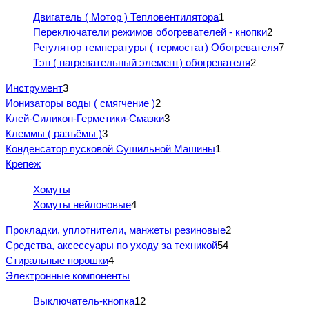
Двигатель ( Мотор ) Тепловентилятора
1
Переключатели режимов обогревателей - кнопки
2
Регулятор температуры ( термостат) Обогревателя
7
Тэн ( нагревательный элемент) обогревателя
2
Инструмент
3
Ионизаторы воды ( смягчение )
2
Клей-Силикон-Герметики-Смазки
3
Клеммы ( разъёмы )
3
Конденсатор пусковой Сушильной Машины
1
Крепеж
Хомуты
Хомуты нейлоновые
4
Прокладки, уплотнители, манжеты резиновые
2
Средства, аксессуары по уходу за техникой
54
Стиральные порошки
4
Электронные компоненты
Выключатель-кнопка
12