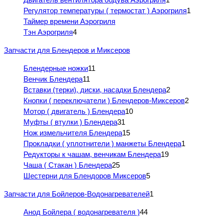
Регулятор температуры ( термостат ) Аэрогриля
1
Таймер времени Аэрогриля
Тэн Аэрогриля
4
Запчасти для Блендеров и Миксеров
Блендерные ножки
11
Венчик Блендера
11
Вставки (терки), диски, насадки Блендера
2
Кнопки ( переключатели ) Блендеров-Миксеров
2
Мотор ( двигатель ) Блендера
10
Муфты ( втулки ) Блендера
31
Нож измельчителя Блендера
15
Прокладки ( уплотнители ) манжеты Блендера
1
Редукторы к чашам, венчикам Блендера
19
Чаша ( Стакан ) Блендера
25
Шестерни для Блендоров Миксеров
5
Запчасти для Бойлеров-Водонагревателей
1
Анод Бойлера ( водонагревателя )
44