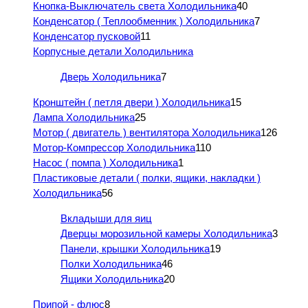
Кнопка-Выключатель света Холодильника
40
Конденсатор ( Теплообменник ) Холодильника
7
Конденсатор пусковой
11
Корпусные детали Холодильника
Дверь Холодильника
7
Кронштейн ( петля двери ) Холодильника
15
Лампа Холодильника
25
Мотор ( двигатель ) вентилятора Холодильника
126
Мотор-Компрессор Холодильника
110
Насос ( помпа ) Холодильника
1
Пластиковые детали ( полки, ящики, накладки )
Холодильника
56
Вкладыши для яиц
Дверцы морозильной камеры Холодильника
3
Панели, крышки Холодильника
19
Полки Холодильника
46
Ящики Холодильника
20
Припой - флюс
8