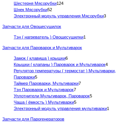
Шестерня Мясорубки
124
Шнек Мясорубки
52
Электронный модуль управления Мясорубки
3
Запчасти для Овощесушилок
Тэн ( нагреватель ) Овощесушилки
1
Запчасти для Пароварок и Мультиварок
Замок ( клавиша ) крышки
6
Крышки ( клапаны ) Пароварок и Мультиварок
4
Регулятор температуры ( термостат ) Мультиварки,
Пароварки
5
Таймер Пароварки, Мультиварки
7
Тэн Пароварок и Мультиварок
7
Уплотнители Мультиварок, Пароварок
5
Чаша ( ёмкость ) Мультиварки
5
Электронный модуль управления мультиварки
1
Запчасти для Парогенераторов