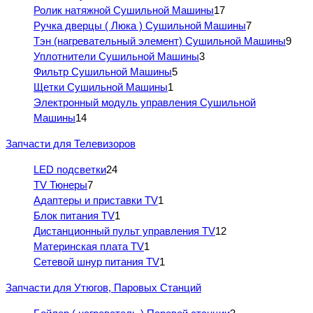
Ролик натяжной Сушильной Машины
17
Ручка дверцы ( Люка ) Сушильной Машины
7
Тэн (нагревательный элемент) Сушильной Машины
9
Уплотнители Сушильной Машины
3
Фильтр Сушильной Машины
5
Щетки Сушильной Машины
1
Электронный модуль управления Сушильной
Машины
14
Запчасти для Телевизоров
LED подсветки
24
TV Тюнеры
7
Адаптеры и приставки TV
1
Блок питания TV
1
Дистанционный пульт управления TV
12
Материнская плата TV
1
Сетевой шнур питания TV
1
Запчасти для Утюгов, Паровых Станций