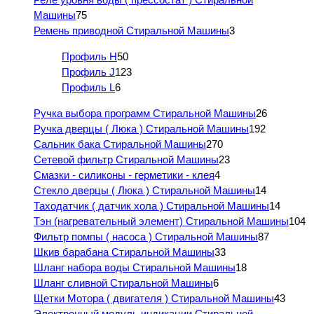
Машины
75
Ремень приводной Стиральной Машины
3
Профиль H
50
Профиль J
123
Профиль L
6
Ручка выбора программ Стиральной Машины
26
Ручка дверцы ( Люка ) Стиральной Машины
192
Сальник бака Стиральной Машины
270
Сетевой фильтр Стиральной Машины
23
Смазки - силиконы - герметики - клея
4
Стекло дверцы ( Люка ) Стиральной Машины
14
Таходатчик ( датчик хола ) Стиральной Машины
14
Тэн (нагревательный элемент) Стиральной Машины
104
Фильтр помпы ( насоса ) Стиральной Машины
87
Шкив барабана Стиральной Машины
33
Шланг набора воды Стиральной Машины
18
Шланг сливной Стиральной Машины
6
Щетки Мотора ( двигателя ) Стиральной Машины
43
Электронный модуль индикации Стиральной