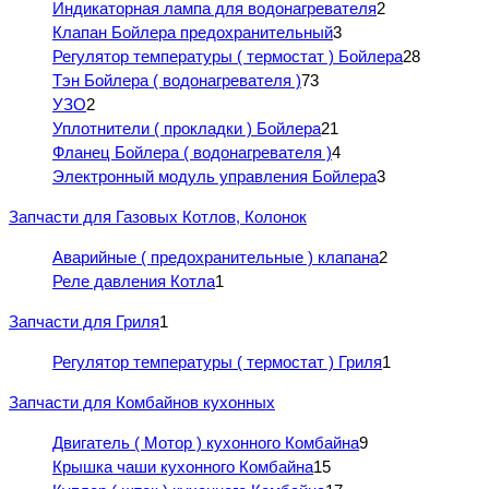
Индикаторная лампа для водонагревателя
2
Клапан Бойлера предохранительный
3
Регулятор температуры ( термостат ) Бойлера
28
Тэн Бойлера ( водонагревателя )
73
УЗО
2
Уплотнители ( прокладки ) Бойлера
21
Фланец Бойлера ( водонагревателя )
4
Электронный модуль управления Бойлера
3
Запчасти для Газовых Котлов, Колонок
Аварийные ( предохранительные ) клапана
2
Реле давления Котла
1
Запчасти для Гриля
1
Регулятор температуры ( термостат ) Гриля
1
Запчасти для Комбайнов кухонных
Двигатель ( Мотор ) кухонного Комбайна
9
Крышка чаши кухонного Комбайна
15