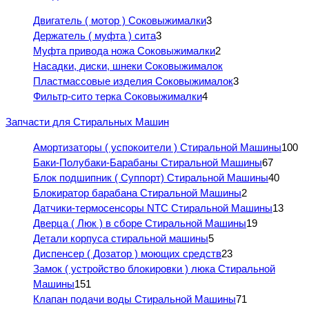
Двигатель ( мотор ) Соковыжималки
3
Держатель ( муфта ) сита
3
Муфта привода ножа Соковыжималки
2
Насадки, диски, шнеки Соковыжималок
Пластмассовые изделия Соковыжималок
3
Фильтр-сито терка Соковыжималки
4
Запчасти для Стиральных Машин
Амортизаторы ( успокоители ) Стиральной Машины
100
Баки-Полубаки-Барабаны Стиральной Машины
67
Блок подшипник ( Суппорт) Стиральной Машины
40
Блокиратор барабана Стиральной Машины
2
Датчики-термосенсоры NTC Стиральной Машины
13
Дверца ( Люк ) в сборе Стиральной Машины
19
Детали корпуса стиральной машины
5
Диспенсер ( Дозатор ) моющих средств
23
Замок ( устройство блокировки ) люка Стиральной
Машины
151
Клапан подачи воды Стиральной Машины
71