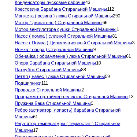
Конденсаторы пусковые рабочие
43
Крестовина Барабана Стиральной Машины
112
Манжета ( резина ) люка Стиральной Машины
290
Мотор ( двигатель ) Стиральной Машины
66
Мотор вентилятора сушки Стиральной Машины
1
Насос ( помпа ) сливной Стиральной Машины
81
Насос ( Помпа ) Циркуляционный Стиральной Машины
3
Ножка ( опора ) Стиральной Машины
9
Обечайка ( обрамление ) люка Стиральной Машины
61
Опора Барабана Стиральной Машины
10
Патрубок Стиральной Машины
88
Петля ( навес ) люка Стиральной Машины
59
Подшипники
111
Проводка Стиральной Машины
2
Программатор-таймер-селектор Стиральной Машины
12
Пружина Бака Стиральной Машины
9
Ребро (активатор, лопасть) барабана Стиральной
Машины
61
Регулятор температуры ( термостат ) Стиральной
Машины
17
Реле уровня воды ( прессостат ) Стиральной