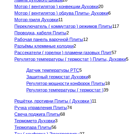
Мотор ( вентилятор ) конвекции Духовки
20
Мотор ( вентилятор ) обдува Плиты- Духовки
6
Мотор гриля Духовки
11
Переключатель ( коммутатор ) режимов Плиты
117
Проводка, кабеля Плиты
2
Рабочая панель варочной Плиты
12
Разъёмы клеммные колодки
2
Рассекатели ( горелки ) пламени газовых Плит
57
Регулятор температуры ( термостат ) Плиты, Духовки
5
Датчик температуры PTC
5
Защитный термостат Духовки
8
Регулятор мощности конфорок Плиты
18
Регулятор температуры ( термостат )
39
Решётки, противни Плиты ( Духовки )
11
Ручка управления Плиты
74
Свеча поджига Плиты
68
Термометр Духовки
3
Термопара Плиты
56
Тэн ( конфорка ) Электроплиты
37