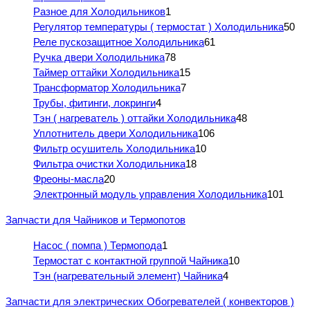
Разное для Холодильников
1
Регулятор температуры ( термостат ) Холодильника
50
Реле пускозащитное Холодильника
61
Ручка двери Холодильника
78
Таймер оттайки Холодильника
15
Трансформатор Холодильника
7
Трубы, фитинги, локринги
4
Тэн ( нагреватель ) оттайки Холодильника
48
Уплотнитель двери Холодильника
106
Фильтр осушитель Холодильника
10
Фильтра очистки Холодильника
18
Фреоны-масла
20
Электронный модуль управления Холодильника
101
Запчасти для Чайников и Термопотов
Насос ( помпа ) Термопода
1
Термостат с контактной группой Чайника
10
Тэн (нагревательный элемент) Чайника
4
Запчасти для электрических Обогревателей ( конвекторов )