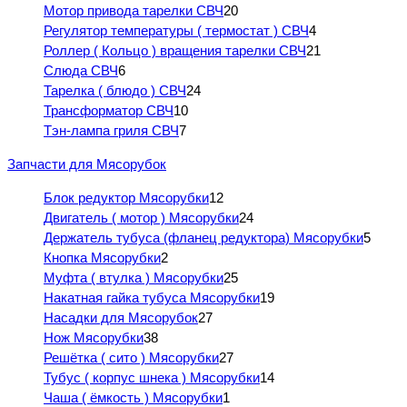
Мотор привода тарелки СВЧ
20
Регулятор температуры ( термостат ) СВЧ
4
Роллер ( Кольцо ) вращения тарелки СВЧ
21
Слюда СВЧ
6
Тарелка ( блюдо ) СВЧ
24
Трансформатор СВЧ
10
Тэн-лампа гриля СВЧ
7
Запчасти для Мясорубок
Блок редуктор Мясорубки
12
Двигатель ( мотор ) Мясорубки
24
Держатель тубуса (фланец редуктора) Мясорубки
5
Кнопка Мясорубки
2
Муфта ( втулка ) Мясорубки
25
Накатная гайка тубуса Мясорубки
19
Насадки для Мясорубок
27
Нож Мясорубки
38
Решётка ( сито ) Мясорубки
27
Тубус ( корпус шнека ) Мясорубки
14
Чаша ( ёмкость ) Мясорубки
1