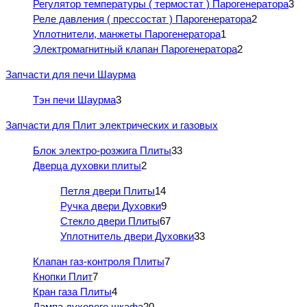
Регулятор температуры ( термостат ) Парогенератора
3
Реле давления ( прессостат ) Парогенератора
2
Уплотнители, манжеты Парогенератора
1
Электромагнитный клапан Парогенератора
2
Запчасти для печи Шаурма
Тэн печи Шаурма
3
Запчасти для Плит электрических и газовых
Блок электро-розжига Плиты
33
Дверца духовки плиты
2
Петля двери Плиты
14
Ручка двери Духовки
9
Стекло двери Плиты
67
Уплотнитель двери Духовки
33
Клапан газ-контроля Плиты
7
Кнопки Плит
7
Кран газа Плиты
4
Лампа духового шкафа
20