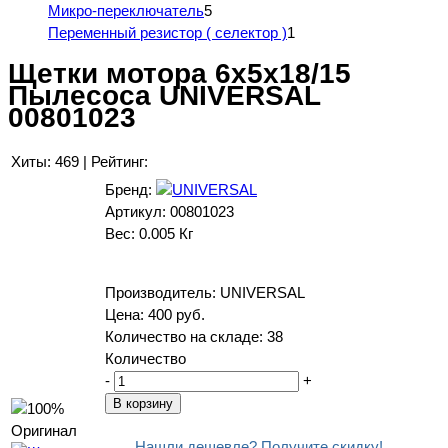
Микро-переключатель
5
Переменный резистор ( селектор )
1
Щетки мотора 6x5x18/15
Пылесоса UNIVERSAL
00801023
Хиты:
469
|
Рейтинг:
Бренд:
Артикул:
00801023
Вес:
0.005 Кг
Производитель:
UNIVERSAL
Цена:
400 руб.
Количество на складе:
38
Количество
-
+
Нашли дешевле? Получите скидку!