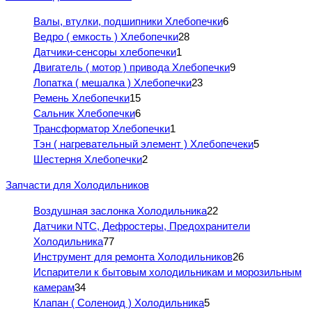
Валы, втулки, подшипники Хлебопечки
6
Ведро ( емкость ) Хлебопечки
28
Датчики-сенсоры хлебопечки
1
Двигатель ( мотор ) привода Хлебопечки
9
Лопатка ( мешалка ) Хлебопечки
23
Ремень Хлебопечки
15
Сальник Хлебопечки
6
Трансформатор Хлебопечки
1
Тэн ( нагревательный элемент ) Хлебопечеки
5
Шестерня Хлебопечки
2
Запчасти для Холодильников
Воздушная заслонка Холодильника
22
Датчики NTC, Дефростеры, Предохранители
Холодильника
77
Инструмент для ремонта Холодильников
26
Испарители к бытовым холодильникам и морозильным
камерам
34
Клапан ( Соленоид ) Холодильника
5