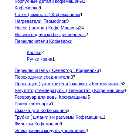
Корпусные детали кофемашины
1
Кофемолка
9
Лоток ( емкость ) Кофемашины
1
Нагреватели, Термоблок
9
Насос ( помпа ) Кофе Машины
24
Носики подачи кофе, диспенсеры
2
Переключатели Кофеварки
Кнопки
2
Ручки крана
1
Переключатель ( Селектор ) Кофеварки
1
Переходники соединители
37
Прокладки ( уплотнители ) манжеты Кофемашины
53
Регулятор температуры ( термостат ) Кофе машины
4
Резервуар для воды Кофемашины
5
Рожок кофеварки
1
Смазка для Кофе машин
3
Трубки ( шланги ) и разъемы Кофемашин
11
Фильтры Кофемашин
9
Электронный модуль управления
4