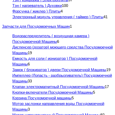
Тэн ( нагреватель ) Духовки
100
Форсунка ( жиклер ) Плиты
4
Электронный модуль управления ( таймер ) Плиты
41
Запчасти для Посудомоечных Машин
1
Водораспределитель ( воздушная камера )
Посудомоечной Машины
6
Диспенсер (дозатор) моющего средства Посудомоечной
Машины
19
Емкость для соли ( ионизатор ) Посудомоечной
Машины
6
Замок ( блокиратор ) двери Посудомоечной Машины
19
Импеллер (Лопасть - разбрызгиватель) Посудомоечной
Машины
33
Клапан электромагнитный Посудомоечной Машины
17
Кнопки-включатели Посудомоечной Машины
5
Корзина Посудомоечной машины
5
Мотор заслонки направления воды Посудомоечной
Машины
3
Мотор циркуляционный Посудомоечной Машины
92