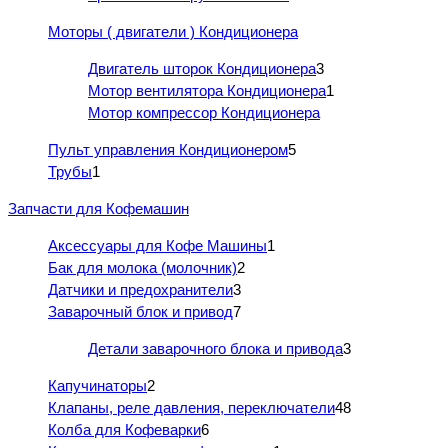
Моторы ( двигатели ) Кондиционера
Двигатель шторок Кондиционера
3
Мотор вентилятора Кондиционера
1
Мотор компрессор Кондиционера
Пульт управления Кондиционером
5
Трубы
1
Запчасти для Кофемашин
Аксессуары для Кофе Машины
1
Бак для молока (молочник)
2
Датчики и предохранители
3
Заварочный блок и привод
7
Детали заварочного блока и привода
3
Капучинаторы
2
Клапаны, реле давления, переключатели
48
Колба для Кофеварки
6