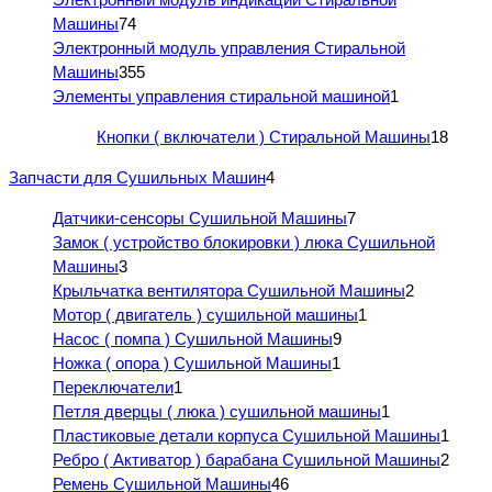
Машины
74
Электронный модуль управления Стиральной
Машины
355
Элементы управления стиральной машиной
1
Кнопки ( включатели ) Стиральной Машины
18
Запчасти для Сушильных Машин
4
Датчики-сенсоры Сушильной Машины
7
Замок ( устройство блокировки ) люка Сушильной
Машины
3
Крыльчатка вентилятора Сушильной Машины
2
Мотор ( двигатель ) сушильной машины
1
Насос ( помпа ) Сушильной Машины
9
Ножка ( опора ) Сушильной Машины
1
Переключатели
1
Петля дверцы ( люка ) сушильной машины
1
Пластиковые детали корпуса Сушильной Машины
1
Ребро ( Активатор ) барабана Сушильной Машины
2
Ремень Сушильной Машины
46