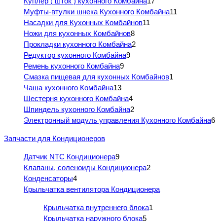
Куплер ( шток ) кухонного Комбайна
17
Муфты-втулки шнека Кухонного Комбайна
11
Насадки для Кухонных Комбайнов
11
Ножи для кухонных Комбайнов
8
Прокладки кухонного Комбайна
2
Редуктор кухонного Комбайна
9
Ремень кухонного Комбайна
9
Смазка пищевая для кухонных Комбайнов
1
Чаша кухонного Комбайна
13
Шестерня кухонного Комбайна
4
Шпиндель кухонного Комбайна
2
Электронный модуль управления Кухонного Комбайна
6
Запчасти для Кондиционеров
Датчик NTC Кондиционера
9
Клапаны, соленоиды Кондиционера
2
Конденсаторы
4
Крыльчатка вентилятора Кондиционера
Крыльчатка внутреннего блока
1
Крыльчатка наружного блока
5