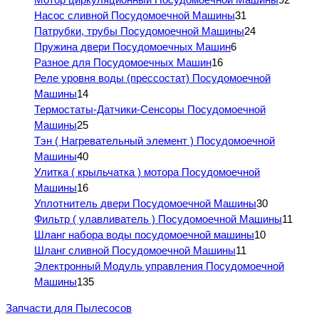
Насос сливной Посудомоечной Машины
31
Патрубки, трубы Посудомоечной Машины
24
Пружина двери Посудомоечных Машин
6
Разное для Посудомоечных Машин
16
Реле уровня воды (прессостат) Посудомоечной
Машины
14
Термостаты-Датчики-Сенсоры Посудомоечной
Машины
25
Тэн ( Нагревательный элемент ) Посудомоечной
Машины
40
Улитка ( крыльчатка ) мотора Посудомоечной
Машины
16
Уплотнитель двери Посудомоечной Машины
30
Фильтр ( улавливатель ) Посудомоечной Машины
11
Шланг набора воды посудомоечной машины
10
Шланг сливной Посудомоечной Машины
11
Электронный Модуль управления Посудомоечной
Машины
135
Запчасти для Пылесосов