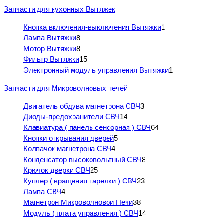
Запчасти для кухонных Вытяжек
Кнопка включения-выключения Вытяжки
1
Лампа Вытяжки
8
Мотор Вытяжки
8
Фильтр Вытяжки
15
Электронный модуль управления Вытяжки
1
Запчасти для Микроволновых печей
Двигатель обдува магнетрона СВЧ
3
Диоды-предохранители СВЧ
14
Клавиатура ( панель сенсорная ) СВЧ
64
Кнопки открывания дверей
5
Колпачок магнетрона СВЧ
4
Конденсатор высоковольтный СВЧ
8
Крючок дверки СВЧ
25
Куплер ( вращения тарелки ) СВЧ
23
Лампа СВЧ
4
Магнетрон Микроволновой Печи
38
Модуль ( плата управления ) СВЧ
14