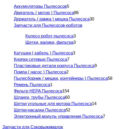
Аккумуляторы Пылесосов
5
Двигатель ( мотор ) Пылесоса
86
Держатель ( рамка ) мешка Пылесоса
30
Запчасти для Пылесосов-роботов
Колесо робот-пылесоса
3
Щетки, валики, фильтра
3
Катушки ( кабель ) Пылесоса
3
Кнопки сетевые Пылесоса
7
Пластиковые детали корпуса Пылесоса
9
Помпа ( насос ) Пылесоса
2
Пылесборник ( мешки, контейнеры ) Пылесоса
58
Ремень Пылесоса
1
Фильтр HEPA Пылесоса
154
Шланги, трубы Пылесоса
60
Щетки угольные для мотора Пылесоса
14
Щетки-насадки Пылесоса
52
Электронный модуль управления Пылесоса
7
Запчасти для Соковыжималок