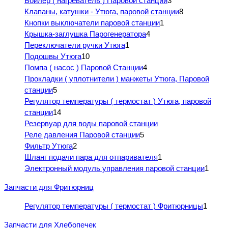
Бойлер ( нагреватель ) Паровой станции
3
Клапаны, катушки - Утюга, паровой станции
8
Кнопки выключатели паровой станции
1
Крышка-заглушка Парогенератора
4
Переключатели ручки Утюга
1
Подошвы Утюга
10
Помпа ( насос ) Паровой Станции
4
Прокладки ( уплотнители ) манжеты Утюга, Паровой
станции
5
Регулятор температуры ( термостат ) Утюга, паровой
станции
14
Резервуар для воды паровой станции
Реле давления Паровой станции
5
Фильтр Утюга
2
Шланг подачи пара для отпаривателя
1
Электронный модуль управления паровой станции
1
Запчасти для Фритюрниц
Регулятор температуры ( термостат ) Фритюрницы
1
Запчасти для Хлебопечек