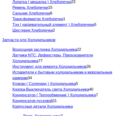
Лопатка ( мешалка ) Хлебопечки
23
Ремень Хлебопечки
15
Сальник Хлебопечки
6
Трансформатор Хлебопечки
1
Тэн ( нагревательный элемент ) Хлебопечеки
5
Шестерня Хлебопечки
2
Запчасти для Холодильников
Воздушная заслонка Холодильника
22
Датчики NTC, Дефростеры, Предохранители
Холодильника
77
Инструмент для ремонта Холодильников
26
Испарители к бытовым холодильникам и морозильным
камерам
34
Клапан ( Соленоид ) Холодильника
5
Кнопка-Выключатель света Холодильника
40
Конденсатор ( Теплообменник ) Холодильника
7
Конденсатор пусковой
11
Корпусные детали Холодильника
Дверь Холодильника
7