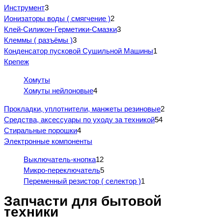
Инструмент
3
Ионизаторы воды ( смягчение )
2
Клей-Силикон-Герметики-Смазки
3
Клеммы ( разъёмы )
3
Конденсатор пусковой Сушильной Машины
1
Крепеж
Хомуты
Хомуты нейлоновые
4
Прокладки, уплотнители, манжеты резиновые
2
Средства, аксессуары по уходу за техникой
54
Стиральные порошки
4
Электронные компоненты
Выключатель-кнопка
12
Микро-переключатель
5
Переменный резистор ( селектор )
1
Запчасти для бытовой
техники