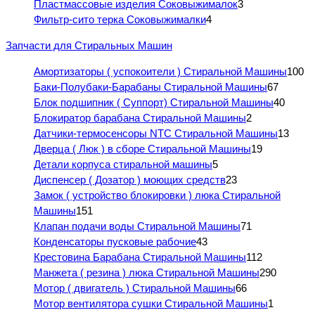
Пластмассовые изделия Соковыжималок
3
Фильтр-сито терка Соковыжималки
4
Запчасти для Стиральных Машин
Амортизаторы ( успокоители ) Стиральной Машины
100
Баки-Полубаки-Барабаны Стиральной Машины
67
Блок подшипник ( Суппорт) Стиральной Машины
40
Блокиратор барабана Стиральной Машины
2
Датчики-термосенсоры NTC Стиральной Машины
13
Дверца ( Люк ) в сборе Стиральной Машины
19
Детали корпуса стиральной машины
5
Диспенсер ( Дозатор ) моющих средств
23
Замок ( устройство блокировки ) люка Стиральной
Машины
151
Клапан подачи воды Стиральной Машины
71
Конденсаторы пусковые рабочие
43
Крестовина Барабана Стиральной Машины
112
Манжета ( резина ) люка Стиральной Машины
290
Мотор ( двигатель ) Стиральной Машины
66
Мотор вентилятора сушки Стиральной Машины
1