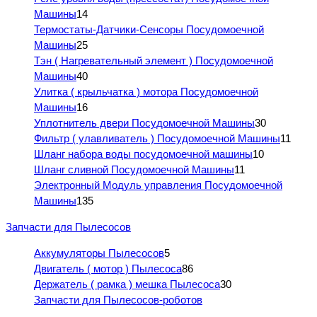
Машины
14
Термостаты-Датчики-Сенсоры Посудомоечной
Машины
25
Тэн ( Нагревательный элемент ) Посудомоечной
Машины
40
Улитка ( крыльчатка ) мотора Посудомоечной
Машины
16
Уплотнитель двери Посудомоечной Машины
30
Фильтр ( улавливатель ) Посудомоечной Машины
11
Шланг набора воды посудомоечной машины
10
Шланг сливной Посудомоечной Машины
11
Электронный Модуль управления Посудомоечной
Машины
135
Запчасти для Пылесосов
Аккумуляторы Пылесосов
5
Двигатель ( мотор ) Пылесоса
86
Держатель ( рамка ) мешка Пылесоса
30
Запчасти для Пылесосов-роботов