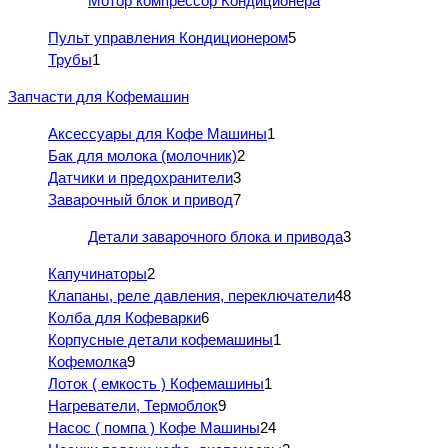
Мотор компрессор Кондиционера
Пульт управления Кондиционером
5
Трубы
1
Запчасти для Кофемашин
Аксессуары для Кофе Машины
1
Бак для молока (молочник)
2
Датчики и предохранители
3
Заварочный блок и привод
7
Детали заварочного блока и привода
3
Капучинаторы
2
Клапаны, реле давления, переключатели
48
Колба для Кофеварки
6
Корпусные детали кофемашины
1
Кофемолка
9
Лоток ( емкость ) Кофемашины
1
Нагреватели, Термоблок
9
Насос ( помпа ) Кофе Машины
24