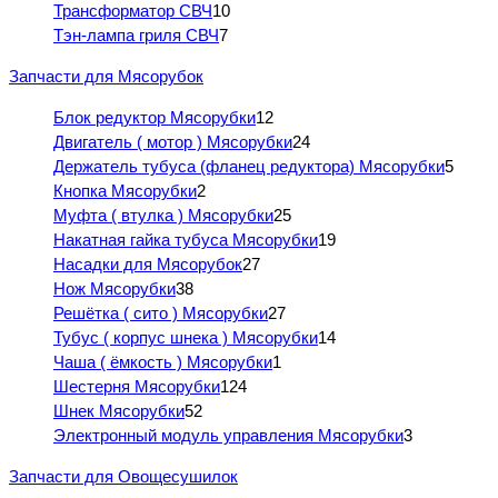
Трансформатор СВЧ
10
Тэн-лампа гриля СВЧ
7
Запчасти для Мясорубок
Блок редуктор Мясорубки
12
Двигатель ( мотор ) Мясорубки
24
Держатель тубуса (фланец редуктора) Мясорубки
5
Кнопка Мясорубки
2
Муфта ( втулка ) Мясорубки
25
Накатная гайка тубуса Мясорубки
19
Насадки для Мясорубок
27
Нож Мясорубки
38
Решётка ( сито ) Мясорубки
27
Тубус ( корпус шнека ) Мясорубки
14
Чаша ( ёмкость ) Мясорубки
1
Шестерня Мясорубки
124
Шнек Мясорубки
52
Электронный модуль управления Мясорубки
3
Запчасти для Овощесушилок