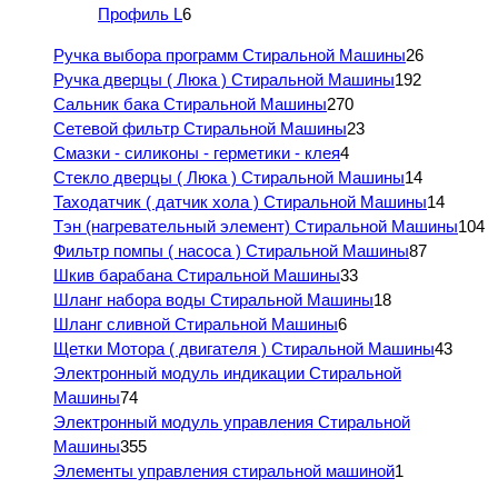
Профиль L
6
Ручка выбора программ Стиральной Машины
26
Ручка дверцы ( Люка ) Стиральной Машины
192
Сальник бака Стиральной Машины
270
Сетевой фильтр Стиральной Машины
23
Смазки - силиконы - герметики - клея
4
Стекло дверцы ( Люка ) Стиральной Машины
14
Таходатчик ( датчик хола ) Стиральной Машины
14
Тэн (нагревательный элемент) Стиральной Машины
104
Фильтр помпы ( насоса ) Стиральной Машины
87
Шкив барабана Стиральной Машины
33
Шланг набора воды Стиральной Машины
18
Шланг сливной Стиральной Машины
6
Щетки Мотора ( двигателя ) Стиральной Машины
43
Электронный модуль индикации Стиральной
Машины
74
Электронный модуль управления Стиральной
Машины
355
Элементы управления стиральной машиной
1