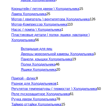
Кронштейн ( петля двери ) Холодильника
15
Лампа Холодильника
25
Мотор ( двигатель ) вентилятора Холодильника
126
Мотор-Компрессор Холодильника
110
Насос ( помпа ) Холодильника
1
Пластиковые детали ( полки, ящики, накладки )
Холодильника
56
Вкладыши для яиц
Дверцы морозильной камеры Холодильника
3
Панели, крышки Холодильника
19
Полки Холодильника
46
Ящики Холодильника
20
Припой - флюс
8
Разное для Холодильников
1
Регулятор температуры ( термостат ) Холодильника
50
Реле пускозащитное Холодильника
61
Ручка двери Холодильника
78
Таймер оттайки Холодильника
15