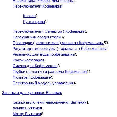
Носики подачи кофе, диспенсеры
2
Переключатели Кофеварки
Кнопки
2
Ручки крана
1
Переключатель ( Селектор ) Кофеварки
1
Переходники соединители
37
Прокладки ( уплотнители ) манжеты Кофемашины
53
Регулятор температуры ( термостат ) Кофе машины
4
Резервуар для воды Кофемашины
5
Рожок кофеварки
1
Смазка для Кофе машин
3
Трубки ( шланги ) и разъемы Кофемашин
11
Фильтры Кофемашин
9
Электронный модуль управления
4
Запчасти для кухонных Вытяжек
Кнопка включения-выключения Вытяжки
1
Лампа Вытяжки
8
Мотор Вытяжки
8