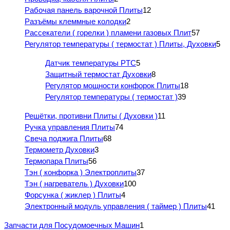
Рабочая панель варочной Плиты
12
Разъёмы клеммные колодки
2
Рассекатели ( горелки ) пламени газовых Плит
57
Регулятор температуры ( термостат ) Плиты, Духовки
5
Датчик температуры PTC
5
Защитный термостат Духовки
8
Регулятор мощности конфорок Плиты
18
Регулятор температуры ( термостат )
39
Решётки, противни Плиты ( Духовки )
11
Ручка управления Плиты
74
Свеча поджига Плиты
68
Термометр Духовки
3
Термопара Плиты
56
Тэн ( конфорка ) Электроплиты
37
Тэн ( нагреватель ) Духовки
100
Форсунка ( жиклер ) Плиты
4
Электронный модуль управления ( таймер ) Плиты
41
Запчасти для Посудомоечных Машин
1