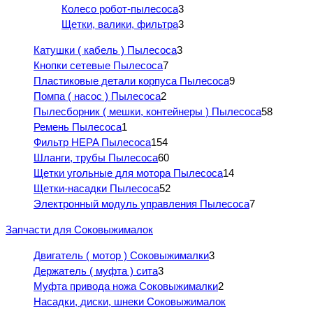
Колесо робот-пылесоса
3
Щетки, валики, фильтра
3
Катушки ( кабель ) Пылесоса
3
Кнопки сетевые Пылесоса
7
Пластиковые детали корпуса Пылесоса
9
Помпа ( насос ) Пылесоса
2
Пылесборник ( мешки, контейнеры ) Пылесоса
58
Ремень Пылесоса
1
Фильтр HEPA Пылесоса
154
Шланги, трубы Пылесоса
60
Щетки угольные для мотора Пылесоса
14
Щетки-насадки Пылесоса
52
Электронный модуль управления Пылесоса
7
Запчасти для Соковыжималок
Двигатель ( мотор ) Соковыжималки
3
Держатель ( муфта ) сита
3
Муфта привода ножа Соковыжималки
2
Насадки, диски, шнеки Соковыжималок