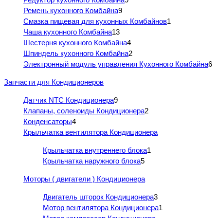
Ремень кухонного Комбайна
9
Смазка пищевая для кухонных Комбайнов
1
Чаша кухонного Комбайна
13
Шестерня кухонного Комбайна
4
Шпиндель кухонного Комбайна
2
Электронный модуль управления Кухонного Комбайна
6
Запчасти для Кондиционеров
Датчик NTC Кондиционера
9
Клапаны, соленоиды Кондиционера
2
Конденсаторы
4
Крыльчатка вентилятора Кондиционера
Крыльчатка внутреннего блока
1
Крыльчатка наружного блока
5
Моторы ( двигатели ) Кондиционера
Двигатель шторок Кондиционера
3
Мотор вентилятора Кондиционера
1