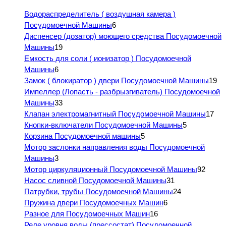
Водораспределитель ( воздушная камера )
Посудомоечной Машины
6
Диспенсер (дозатор) моющего средства Посудомоечной
Машины
19
Емкость для соли ( ионизатор ) Посудомоечной
Машины
6
Замок ( блокиратор ) двери Посудомоечной Машины
19
Импеллер (Лопасть - разбрызгиватель) Посудомоечной
Машины
33
Клапан электромагнитный Посудомоечной Машины
17
Кнопки-включатели Посудомоечной Машины
5
Корзина Посудомоечной машины
5
Мотор заслонки направления воды Посудомоечной
Машины
3
Мотор циркуляционный Посудомоечной Машины
92
Насос сливной Посудомоечной Машины
31
Патрубки, трубы Посудомоечной Машины
24
Пружина двери Посудомоечных Машин
6
Разное для Посудомоечных Машин
16
Реле уровня воды (прессостат) Посудомоечной