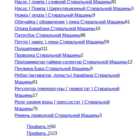
Насос ( помпа ) сливной Стиральной Машины
81
Насос ( Помпа ) Циркуляционный Стиральной Машины
3
Ножка ( опора ) Стиральной Машины
9
Обечайка ( обрамление ) люка Стиральной Машины
61
Опора Барабана Стиральной Машины
10
Патрубок Стиральной Машины
88
Петля ( навес ) люка Стиральной Машины
59
Подшипники
111
Проводка Стиральной Машины
2
Программатор-таймер-селектор Стиральной Машины
12
Пружина Бака Стиральной Машины
9
Ребро (активатор, лопасть) барабана Стиральной
Машины
61
Регулятор температуры ( термостат ) Стиральной
Машины
17
Реле уровня воды ( прессостат ) Стиральной
Машины
75
Ремень приводной Стиральной Машины
3
Профиль H
50
Профиль J
123