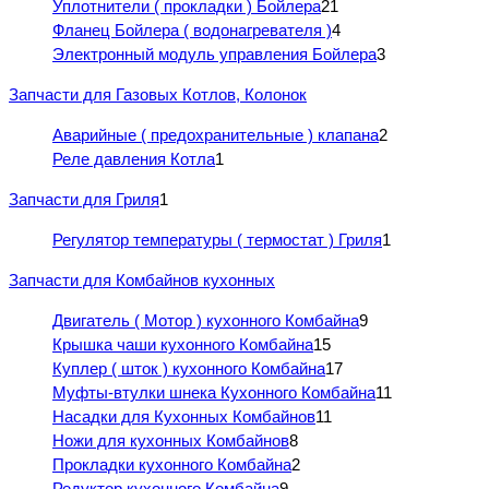
Уплотнители ( прокладки ) Бойлера
21
Фланец Бойлера ( водонагревателя )
4
Электронный модуль управления Бойлера
3
Запчасти для Газовых Котлов, Колонок
Аварийные ( предохранительные ) клапана
2
Реле давления Котла
1
Запчасти для Гриля
1
Регулятор температуры ( термостат ) Гриля
1
Запчасти для Комбайнов кухонных
Двигатель ( Мотор ) кухонного Комбайна
9
Крышка чаши кухонного Комбайна
15
Куплер ( шток ) кухонного Комбайна
17
Муфты-втулки шнека Кухонного Комбайна
11
Насадки для Кухонных Комбайнов
11
Ножи для кухонных Комбайнов
8
Прокладки кухонного Комбайна
2
Редуктор кухонного Комбайна
9