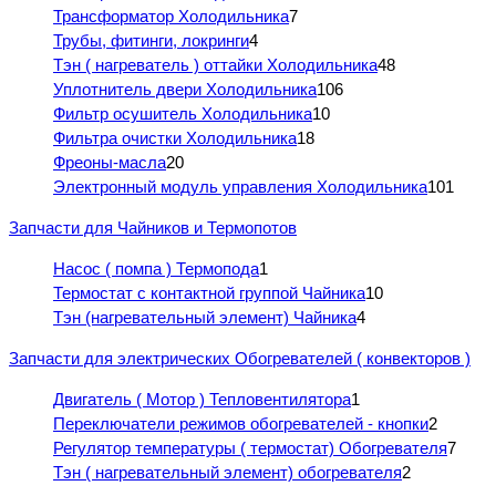
Трансформатор Холодильника
7
Трубы, фитинги, локринги
4
Тэн ( нагреватель ) оттайки Холодильника
48
Уплотнитель двери Холодильника
106
Фильтр осушитель Холодильника
10
Фильтра очистки Холодильника
18
Фреоны-масла
20
Электронный модуль управления Холодильника
101
Запчасти для Чайников и Термопотов
Насос ( помпа ) Термопода
1
Термостат с контактной группой Чайника
10
Тэн (нагревательный элемент) Чайника
4
Запчасти для электрических Обогревателей ( конвекторов )
Двигатель ( Мотор ) Тепловентилятора
1
Переключатели режимов обогревателей - кнопки
2
Регулятор температуры ( термостат) Обогревателя
7
Тэн ( нагревательный элемент) обогревателя
2