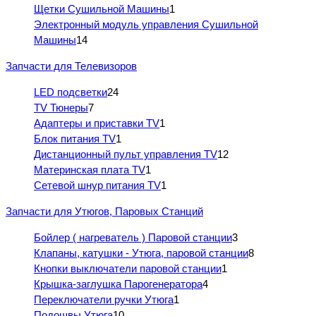
Щетки Сушильной Машины
1
Электронный модуль управления Сушильной
Машины
14
Запчасти для Телевизоров
LED подсветки
24
TV Тюнеры
7
Адаптеры и приставки TV
1
Блок питания TV
1
Дистанционный пульт управления TV
12
Материнская плата TV
1
Сетевой шнур питания TV
1
Запчасти для Утюгов, Паровых Станций
Бойлер ( нагреватель ) Паровой станции
3
Клапаны, катушки - Утюга, паровой станции
8
Кнопки выключатели паровой станции
1
Крышка-заглушка Парогенератора
4
Переключатели ручки Утюга
1
Подошвы Утюга
10