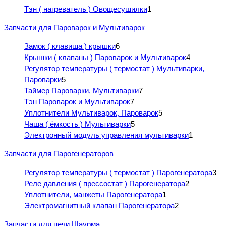
Тэн ( нагреватель ) Овощесушилки
1
Запчасти для Пароварок и Мультиварок
Замок ( клавиша ) крышки
6
Крышки ( клапаны ) Пароварок и Мультиварок
4
Регулятор температуры ( термостат ) Мультиварки,
Пароварки
5
Таймер Пароварки, Мультиварки
7
Тэн Пароварок и Мультиварок
7
Уплотнители Мультиварок, Пароварок
5
Чаша ( ёмкость ) Мультиварки
5
Электронный модуль управления мультиварки
1
Запчасти для Парогенераторов
Регулятор температуры ( термостат ) Парогенератора
3
Реле давления ( прессостат ) Парогенератора
2
Уплотнители, манжеты Парогенератора
1
Электромагнитный клапан Парогенератора
2
Запчасти для печи Шаурма