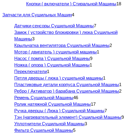
Кнопки ( включатели ) Стиральной Машины
18
Запчасти для Сушильных Машин
4
Датчики-сенсоры Сушильной Машины
7
Замок ( устройство блокировки ) люка Сушильной
Машины
3
Крыльчатка вентилятора Сушильной Машины
2
Мотор ( двигатель ) сушильной машины
1
Насос ( помпа ) Сушильной Машины
9
Ножка ( опора ) Сушильной Машины
1
Переключатели
1
Петля дверцы ( люка ) сушильной машины
1
Пластиковые детали корпуса Сушильной Машины
1
Ребро ( Активатор ) барабана Сушильной Машины
2
Ремень Сушильной Машины
46
Ролик натяжной Сушильной Машины
17
Ручка дверцы ( Люка ) Сушильной Машины
7
Тэн (нагревательный элемент) Сушильной Машины
9
Уплотнители Сушильной Машины
3
Фильтр Сушильной Машины
5