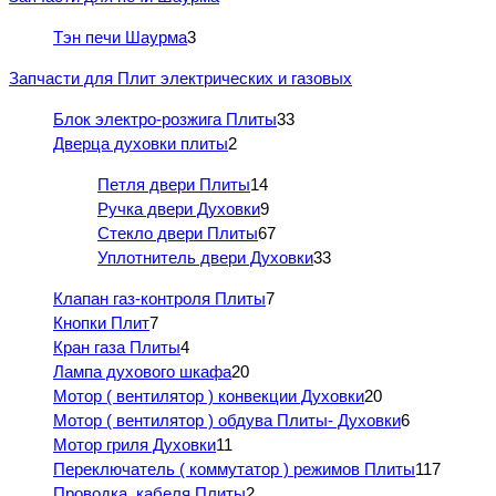
Тэн печи Шаурма
3
Запчасти для Плит электрических и газовых
Блок электро-розжига Плиты
33
Дверца духовки плиты
2
Петля двери Плиты
14
Ручка двери Духовки
9
Стекло двери Плиты
67
Уплотнитель двери Духовки
33
Клапан газ-контроля Плиты
7
Кнопки Плит
7
Кран газа Плиты
4
Лампа духового шкафа
20
Мотор ( вентилятор ) конвекции Духовки
20
Мотор ( вентилятор ) обдува Плиты- Духовки
6
Мотор гриля Духовки
11
Переключатель ( коммутатор ) режимов Плиты
117
Проводка, кабеля Плиты
2