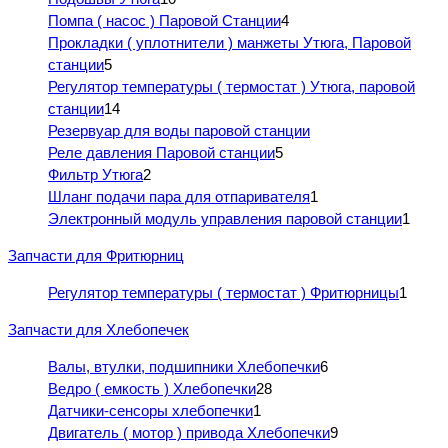
Помпа ( насос ) Паровой Станции
4
Прокладки ( уплотнители ) манжеты Утюга, Паровой
станции
5
Регулятор температуры ( термостат ) Утюга, паровой
станции
14
Резервуар для воды паровой станции
Реле давления Паровой станции
5
Фильтр Утюга
2
Шланг подачи пара для отпаривателя
1
Электронный модуль управления паровой станции
1
Запчасти для Фритюрниц
Регулятор температуры ( термостат ) Фритюрницы
1
Запчасти для Хлебопечек
Валы, втулки, подшипники Хлебопечки
6
Ведро ( емкость ) Хлебопечки
28
Датчики-сенсоры хлебопечки
1
Двигатель ( мотор ) привода Хлебопечки
9