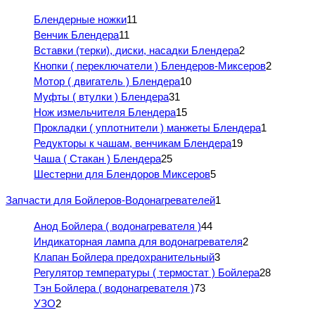
Блендерные ножки
11
Венчик Блендера
11
Вставки (терки), диски, насадки Блендера
2
Кнопки ( переключатели ) Блендеров-Миксеров
2
Мотор ( двигатель ) Блендера
10
Муфты ( втулки ) Блендера
31
Нож измельчителя Блендера
15
Прокладки ( уплотнители ) манжеты Блендера
1
Редукторы к чашам, венчикам Блендера
19
Чаша ( Стакан ) Блендера
25
Шестерни для Блендоров Миксеров
5
Запчасти для Бойлеров-Водонагревателей
1
Анод Бойлера ( водонагревателя )
44
Индикаторная лампа для водонагревателя
2
Клапан Бойлера предохранительный
3
Регулятор температуры ( термостат ) Бойлера
28
Тэн Бойлера ( водонагревателя )
73
УЗО
2