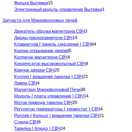
Фильтр Вытяжки
15
Электронный модуль управления Вытяжки
1
Запчасти для Микроволновых печей
Двигатель обдува магнетрона СВЧ
3
Диоды-предохранители СВЧ
14
Клавиатура ( панель сенсорная ) СВЧ
64
Кнопки открывания дверей
5
Колпачок магнетрона СВЧ
4
Конденсатор высоковольтный СВЧ
8
Крючок дверки СВЧ
25
Куплер ( вращения тарелки ) СВЧ
23
Лампа СВЧ
4
Магнетрон Микроволновой Печи
38
Модуль ( плата управления ) СВЧ
14
Мотор привода тарелки СВЧ
20
Регулятор температуры ( термостат ) СВЧ
4
Роллер ( Кольцо ) вращения тарелки СВЧ
21
Слюда СВЧ
6
Тарелка ( блюдо ) СВЧ
24