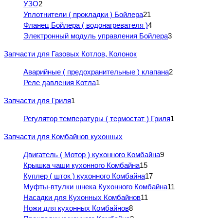
УЗО
2
Уплотнители ( прокладки ) Бойлера
21
Фланец Бойлера ( водонагревателя )
4
Электронный модуль управления Бойлера
3
Запчасти для Газовых Котлов, Колонок
Аварийные ( предохранительные ) клапана
2
Реле давления Котла
1
Запчасти для Гриля
1
Регулятор температуры ( термостат ) Гриля
1
Запчасти для Комбайнов кухонных
Двигатель ( Мотор ) кухонного Комбайна
9
Крышка чаши кухонного Комбайна
15
Куплер ( шток ) кухонного Комбайна
17
Муфты-втулки шнека Кухонного Комбайна
11
Насадки для Кухонных Комбайнов
11
Ножи для кухонных Комбайнов
8