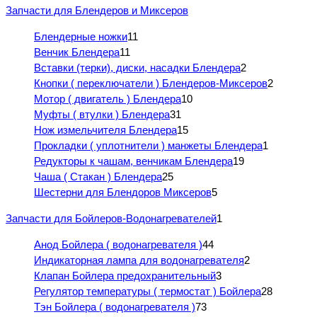
Запчасти для Блендеров и Миксеров
Блендерные ножки
11
Венчик Блендера
11
Вставки (терки), диски, насадки Блендера
2
Кнопки ( переключатели ) Блендеров-Миксеров
2
Мотор ( двигатель ) Блендера
10
Муфты ( втулки ) Блендера
31
Нож измельчителя Блендера
15
Прокладки ( уплотнители ) манжеты Блендера
1
Редукторы к чашам, венчикам Блендера
19
Чаша ( Стакан ) Блендера
25
Шестерни для Блендоров Миксеров
5
Запчасти для Бойлеров-Водонагревателей
1
Анод Бойлера ( водонагревателя )
44
Индикаторная лампа для водонагревателя
2
Клапан Бойлера предохранительный
3
Регулятор температуры ( термостат ) Бойлера
28
Тэн Бойлера ( водонагревателя )
73