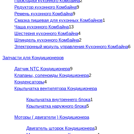
Прокладки кухонного Комбайна
2
Редуктор кухонного Комбайна
9
Ремень кухонного Комбайна
9
Смазка пищевая для кухонных Комбайнов
1
Чаша кухонного Комбайна
13
Шестерня кухонного Комбайна
4
Шпиндель кухонного Комбайна
2
Электронный модуль управления Кухонного Комбайна
6
Запчасти для Кондиционеров
Датчик NTC Кондиционера
9
Клапаны, соленоиды Кондиционера
2
Конденсаторы
4
Крыльчатка вентилятора Кондиционера
Крыльчатка внутреннего блока
1
Крыльчатка наружного блока
5
Моторы ( двигатели ) Кондиционера
Двигатель шторок Кондиционера
3