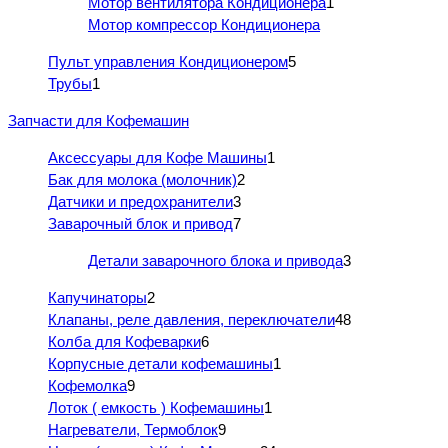
Мотор вентилятора Кондиционера
1
Мотор компрессор Кондиционера
Пульт управления Кондиционером
5
Трубы
1
Запчасти для Кофемашин
Аксессуары для Кофе Машины
1
Бак для молока (молочник)
2
Датчики и предохранители
3
Заварочный блок и привод
7
Детали заварочного блока и привода
3
Капучинаторы
2
Клапаны, реле давления, переключатели
48
Колба для Кофеварки
6
Корпусные детали кофемашины
1
Кофемолка
9
Лоток ( емкость ) Кофемашины
1
Нагреватели, Термоблок
9