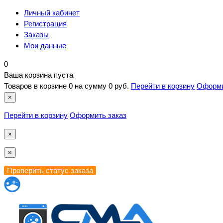
Личный кабинет
Регистрация
Заказы
Мои данные
0
Ваша корзина пуста
Товаров в корзине
0
на сумму
0 руб.
Перейти в корзину
Оформи
×
Перейти в корзину
Оформить заказ
×
×