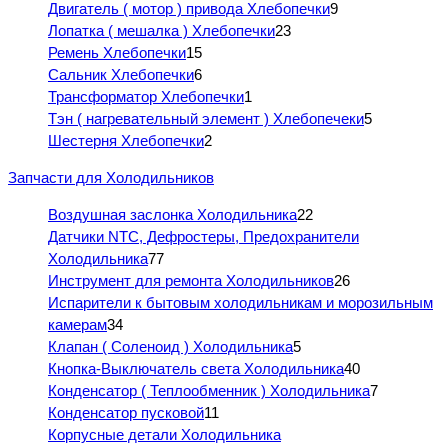
Двигатель ( мотор ) привода Хлебопечки
9
Лопатка ( мешалка ) Хлебопечки
23
Ремень Хлебопечки
15
Сальник Хлебопечки
6
Трансформатор Хлебопечки
1
Тэн ( нагревательный элемент ) Хлебопечеки
5
Шестерня Хлебопечки
2
Запчасти для Холодильников
Воздушная заслонка Холодильника
22
Датчики NTC, Дефростеры, Предохранители
Холодильника
77
Инструмент для ремонта Холодильников
26
Испарители к бытовым холодильникам и морозильным
камерам
34
Клапан ( Соленоид ) Холодильника
5
Кнопка-Выключатель света Холодильника
40
Конденсатор ( Теплообменник ) Холодильника
7
Конденсатор пусковой
11
Корпусные детали Холодильника