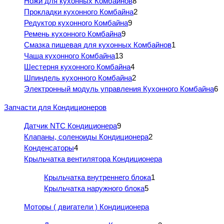
Ножи для кухонных Комбайнов
8
Прокладки кухонного Комбайна
2
Редуктор кухонного Комбайна
9
Ремень кухонного Комбайна
9
Смазка пищевая для кухонных Комбайнов
1
Чаша кухонного Комбайна
13
Шестерня кухонного Комбайна
4
Шпиндель кухонного Комбайна
2
Электронный модуль управления Кухонного Комбайна
6
Запчасти для Кондиционеров
Датчик NTC Кондиционера
9
Клапаны, соленоиды Кондиционера
2
Конденсаторы
4
Крыльчатка вентилятора Кондиционера
Крыльчатка внутреннего блока
1
Крыльчатка наружного блока
5
Моторы ( двигатели ) Кондиционера