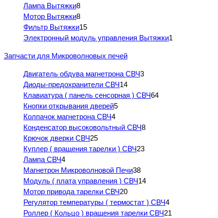
Лампа Вытяжки
8
Мотор Вытяжки
8
Фильтр Вытяжки
15
Электронный модуль управления Вытяжки
1
Запчасти для Микроволновых печей
Двигатель обдува магнетрона СВЧ
3
Диоды-предохранители СВЧ
14
Клавиатура ( панель сенсорная ) СВЧ
64
Кнопки открывания дверей
5
Колпачок магнетрона СВЧ
4
Конденсатор высоковольтный СВЧ
8
Крючок дверки СВЧ
25
Куплер ( вращения тарелки ) СВЧ
23
Лампа СВЧ
4
Магнетрон Микроволновой Печи
38
Модуль ( плата управления ) СВЧ
14
Мотор привода тарелки СВЧ
20
Регулятор температуры ( термостат ) СВЧ
4
Роллер ( Кольцо ) вращения тарелки СВЧ
21