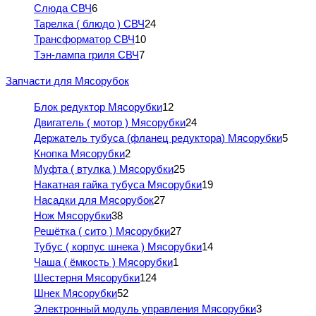
Слюда СВЧ
6
Тарелка ( блюдо ) СВЧ
24
Трансформатор СВЧ
10
Тэн-лампа гриля СВЧ
7
Запчасти для Мясорубок
Блок редуктор Мясорубки
12
Двигатель ( мотор ) Мясорубки
24
Держатель тубуса (фланец редуктора) Мясорубки
5
Кнопка Мясорубки
2
Муфта ( втулка ) Мясорубки
25
Накатная гайка тубуса Мясорубки
19
Насадки для Мясорубок
27
Нож Мясорубки
38
Решётка ( сито ) Мясорубки
27
Тубус ( корпус шнека ) Мясорубки
14
Чаша ( ёмкость ) Мясорубки
1
Шестерня Мясорубки
124
Шнек Мясорубки
52
Электронный модуль управления Мясорубки
3