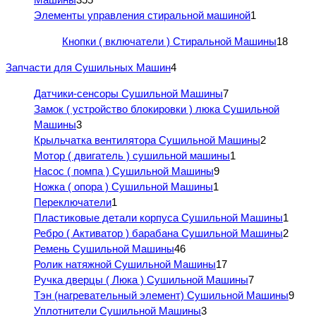
Элементы управления стиральной машиной
1
Кнопки ( включатели ) Стиральной Машины
18
Запчасти для Сушильных Машин
4
Датчики-сенсоры Сушильной Машины
7
Замок ( устройство блокировки ) люка Сушильной
Машины
3
Крыльчатка вентилятора Сушильной Машины
2
Мотор ( двигатель ) сушильной машины
1
Насос ( помпа ) Сушильной Машины
9
Ножка ( опора ) Сушильной Машины
1
Переключатели
1
Пластиковые детали корпуса Сушильной Машины
1
Ребро ( Активатор ) барабана Сушильной Машины
2
Ремень Сушильной Машины
46
Ролик натяжной Сушильной Машины
17
Ручка дверцы ( Люка ) Сушильной Машины
7
Тэн (нагревательный элемент) Сушильной Машины
9
Уплотнители Сушильной Машины
3