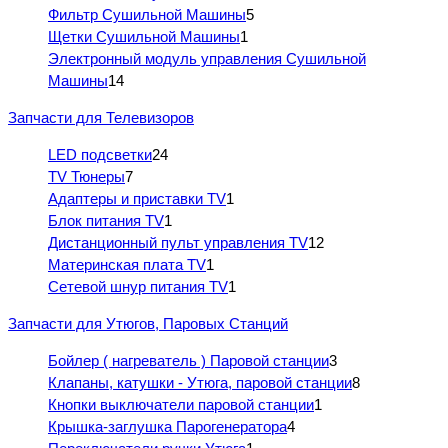
Фильтр Сушильной Машины
5
Щетки Сушильной Машины
1
Электронный модуль управления Сушильной
Машины
14
Запчасти для Телевизоров
LED подсветки
24
TV Тюнеры
7
Адаптеры и приставки TV
1
Блок питания TV
1
Дистанционный пульт управления TV
12
Материнская плата TV
1
Сетевой шнур питания TV
1
Запчасти для Утюгов, Паровых Станций
Бойлер ( нагреватель ) Паровой станции
3
Клапаны, катушки - Утюга, паровой станции
8
Кнопки выключатели паровой станции
1
Крышка-заглушка Парогенератора
4