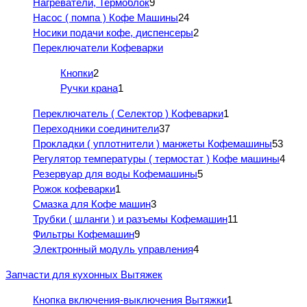
Нагреватели, Термоблок
9
Насос ( помпа ) Кофе Машины
24
Носики подачи кофе, диспенсеры
2
Переключатели Кофеварки
Кнопки
2
Ручки крана
1
Переключатель ( Селектор ) Кофеварки
1
Переходники соединители
37
Прокладки ( уплотнители ) манжеты Кофемашины
53
Регулятор температуры ( термостат ) Кофе машины
4
Резервуар для воды Кофемашины
5
Рожок кофеварки
1
Смазка для Кофе машин
3
Трубки ( шланги ) и разъемы Кофемашин
11
Фильтры Кофемашин
9
Электронный модуль управления
4
Запчасти для кухонных Вытяжек
Кнопка включения-выключения Вытяжки
1