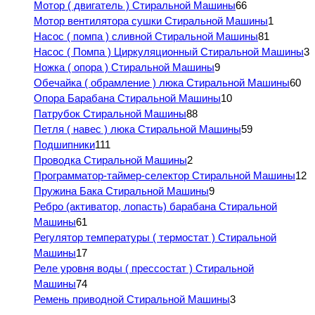
Мотор ( двигатель ) Стиральной Машины
66
Мотор вентилятора сушки Стиральной Машины
1
Насос ( помпа ) сливной Стиральной Машины
81
Насос ( Помпа ) Циркуляционный Стиральной Машины
3
Ножка ( опора ) Стиральной Машины
9
Обечайка ( обрамление ) люка Стиральной Машины
60
Опора Барабана Стиральной Машины
10
Патрубок Стиральной Машины
88
Петля ( навес ) люка Стиральной Машины
59
Подшипники
111
Проводка Стиральной Машины
2
Программатор-таймер-селектор Стиральной Машины
12
Пружина Бака Стиральной Машины
9
Ребро (активатор, лопасть) барабана Стиральной
Машины
61
Регулятор температуры ( термостат ) Стиральной
Машины
17
Реле уровня воды ( прессостат ) Стиральной
Машины
74
Ремень приводной Стиральной Машины
3