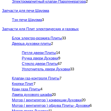
Электромагнитный клапан Парогенератора
2
Запчасти для печи Шаурма
Тэн печи Шаурма
3
Запчасти для Плит электрических и газовых
Блок электро-розжига Плиты
33
Дверца духовки плиты
2
Петля двери Плиты
14
Ручка двери Духовки
9
Стекло двери Плиты
67
Уплотнитель двери Духовки
33
Клапан газ-контроля Плиты
7
Кнопки Плит
7
Кран газа Плиты
4
Лампа духового шкафа
20
Мотор ( вентилятор ) конвекции Духовки
20
Мотор ( вентилятор ) обдува Плиты- Духовки
6
Мотор гриля Духовки
11