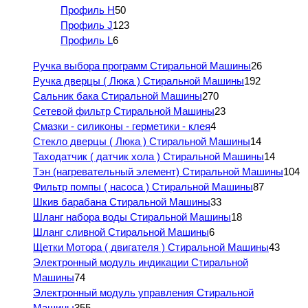
Профиль H
50
Профиль J
123
Профиль L
6
Ручка выбора программ Стиральной Машины
26
Ручка дверцы ( Люка ) Стиральной Машины
192
Сальник бака Стиральной Машины
270
Сетевой фильтр Стиральной Машины
23
Смазки - силиконы - герметики - клея
4
Стекло дверцы ( Люка ) Стиральной Машины
14
Таходатчик ( датчик хола ) Стиральной Машины
14
Тэн (нагревательный элемент) Стиральной Машины
104
Фильтр помпы ( насоса ) Стиральной Машины
87
Шкив барабана Стиральной Машины
33
Шланг набора воды Стиральной Машины
18
Шланг сливной Стиральной Машины
6
Щетки Мотора ( двигателя ) Стиральной Машины
43
Электронный модуль индикации Стиральной
Машины
74
Электронный модуль управления Стиральной
Машины
355