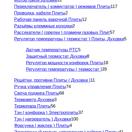
Переключатель ( коммутатор ) режимов Плиты
117
Проводка, кабеля Плиты
2
Рабочая панель варочной Плиты
12
Разъёмы клеммные колодки
2
Рассекатели ( горелки ) пламени газовых Плит
57
Регулятор температуры ( термостат ) Плиты, Духовки
5
Датчик температуры PTC
5
Защитный термостат Духовки
8
Регулятор мощности конфорок Плиты
18
Регулятор температуры ( термостат )
39
Решётки, противни Плиты ( Духовки )
11
Ручка управления Плиты
74
Свеча поджига Плиты
68
Термометр Духовки
3
Термопара Плиты
56
Тэн ( конфорка ) Электроплиты
37
Тэн ( нагреватель ) Духовки
100
Форсунка ( жиклер ) Плиты
4
Электронный модуль управления ( таймер ) Плиты
41