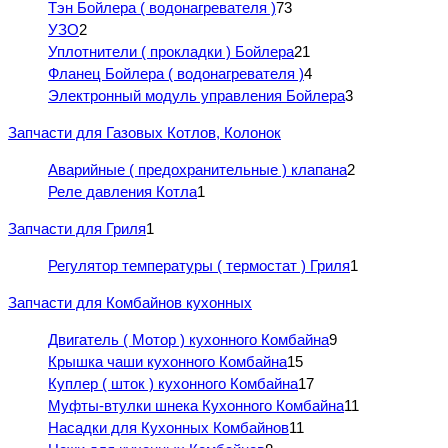
Тэн Бойлера ( водонагревателя )
73
УЗО
2
Уплотнители ( прокладки ) Бойлера
21
Фланец Бойлера ( водонагревателя )
4
Электронный модуль управления Бойлера
3
Запчасти для Газовых Котлов, Колонок
Аварийные ( предохранительные ) клапана
2
Реле давления Котла
1
Запчасти для Гриля
1
Регулятор температуры ( термостат ) Гриля
1
Запчасти для Комбайнов кухонных
Двигатель ( Мотор ) кухонного Комбайна
9
Крышка чаши кухонного Комбайна
15
Куплер ( шток ) кухонного Комбайна
17
Муфты-втулки шнека Кухонного Комбайна
11
Насадки для Кухонных Комбайнов
11