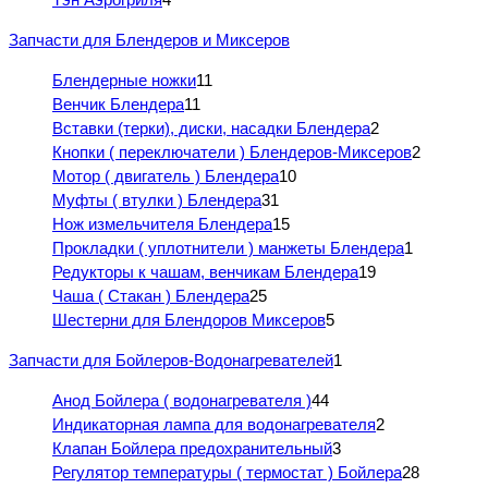
Запчасти для Блендеров и Миксеров
Блендерные ножки
11
Венчик Блендера
11
Вставки (терки), диски, насадки Блендера
2
Кнопки ( переключатели ) Блендеров-Миксеров
2
Мотор ( двигатель ) Блендера
10
Муфты ( втулки ) Блендера
31
Нож измельчителя Блендера
15
Прокладки ( уплотнители ) манжеты Блендера
1
Редукторы к чашам, венчикам Блендера
19
Чаша ( Стакан ) Блендера
25
Шестерни для Блендоров Миксеров
5
Запчасти для Бойлеров-Водонагревателей
1
Анод Бойлера ( водонагревателя )
44
Индикаторная лампа для водонагревателя
2
Клапан Бойлера предохранительный
3
Регулятор температуры ( термостат ) Бойлера
28