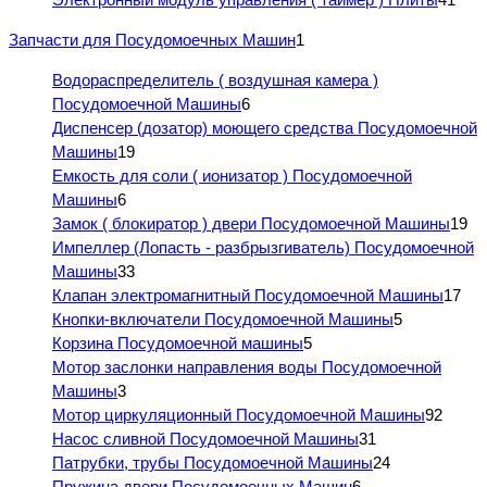
Запчасти для Посудомоечных Машин
1
Водораспределитель ( воздушная камера )
Посудомоечной Машины
6
Диспенсер (дозатор) моющего средства Посудомоечной
Машины
19
Емкость для соли ( ионизатор ) Посудомоечной
Машины
6
Замок ( блокиратор ) двери Посудомоечной Машины
19
Импеллер (Лопасть - разбрызгиватель) Посудомоечной
Машины
33
Клапан электромагнитный Посудомоечной Машины
17
Кнопки-включатели Посудомоечной Машины
5
Корзина Посудомоечной машины
5
Мотор заслонки направления воды Посудомоечной
Машины
3
Мотор циркуляционный Посудомоечной Машины
92
Насос сливной Посудомоечной Машины
31
Патрубки, трубы Посудомоечной Машины
24
Пружина двери Посудомоечных Машин
6