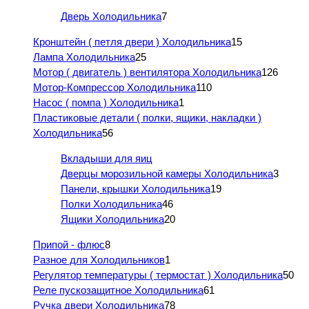
Дверь Холодильника
7
Кронштейн ( петля двери ) Холодильника
15
Лампа Холодильника
25
Мотор ( двигатель ) вентилятора Холодильника
126
Мотор-Компрессор Холодильника
110
Насос ( помпа ) Холодильника
1
Пластиковые детали ( полки, ящики, накладки )
Холодильника
56
Вкладыши для яиц
Дверцы морозильной камеры Холодильника
3
Панели, крышки Холодильника
19
Полки Холодильника
46
Ящики Холодильника
20
Припой - флюс
8
Разное для Холодильников
1
Регулятор температуры ( термостат ) Холодильника
50
Реле пускозащитное Холодильника
61
Ручка двери Холодильника
78