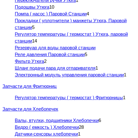
Переключатели ручки Утюга
1
Подошвы Утюга
10
Помпа ( насос ) Паровой Станции
4
Прокладки ( уплотнители ) манжеты Утюга, Паровой
станции
5
Регулятор температуры ( термостат ) Утюга, паровой
станции
14
Резервуар для воды паровой станции
Реле давления Паровой станции
5
Фильтр Утюга
2
Шланг подачи пара для отпаривателя
1
Электронный модуль управления паровой станции
1
Запчасти для Фритюрниц
Регулятор температуры ( термостат ) Фритюрницы
1
Запчасти для Хлебопечек
Валы, втулки, подшипники Хлебопечки
6
Ведро ( емкость ) Хлебопечки
28
Датчики-сенсоры хлебопечки
1