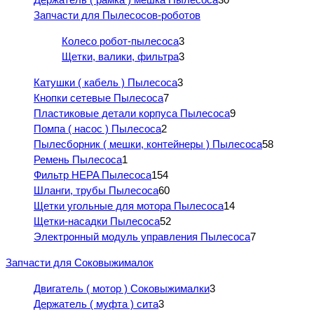
Запчасти для Пылесосов-роботов
Колесо робот-пылесоса
3
Щетки, валики, фильтра
3
Катушки ( кабель ) Пылесоса
3
Кнопки сетевые Пылесоса
7
Пластиковые детали корпуса Пылесоса
9
Помпа ( насос ) Пылесоса
2
Пылесборник ( мешки, контейнеры ) Пылесоса
58
Ремень Пылесоса
1
Фильтр HEPA Пылесоса
154
Шланги, трубы Пылесоса
60
Щетки угольные для мотора Пылесоса
14
Щетки-насадки Пылесоса
52
Электронный модуль управления Пылесоса
7
Запчасти для Соковыжималок
Двигатель ( мотор ) Соковыжималки
3
Держатель ( муфта ) сита
3