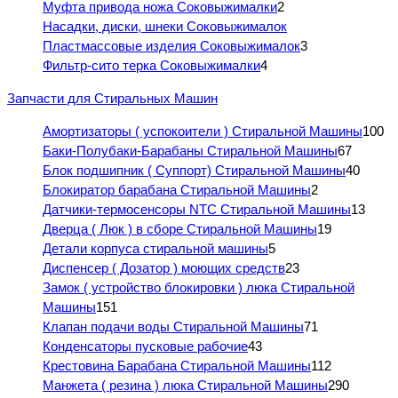
Муфта привода ножа Соковыжималки
2
Насадки, диски, шнеки Соковыжималок
Пластмассовые изделия Соковыжималок
3
Фильтр-сито терка Соковыжималки
4
Запчасти для Стиральных Машин
Амортизаторы ( успокоители ) Стиральной Машины
100
Баки-Полубаки-Барабаны Стиральной Машины
67
Блок подшипник ( Суппорт) Стиральной Машины
40
Блокиратор барабана Стиральной Машины
2
Датчики-термосенсоры NTC Стиральной Машины
13
Дверца ( Люк ) в сборе Стиральной Машины
19
Детали корпуса стиральной машины
5
Диспенсер ( Дозатор ) моющих средств
23
Замок ( устройство блокировки ) люка Стиральной
Машины
151
Клапан подачи воды Стиральной Машины
71
Конденсаторы пусковые рабочие
43
Крестовина Барабана Стиральной Машины
112
Манжета ( резина ) люка Стиральной Машины
290