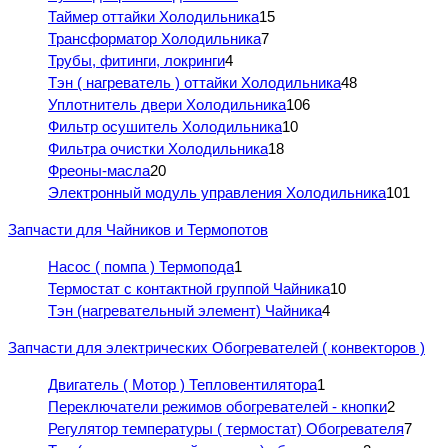
Таймер оттайки Холодильника
15
Трансформатор Холодильника
7
Трубы, фитинги, локринги
4
Тэн ( нагреватель ) оттайки Холодильника
48
Уплотнитель двери Холодильника
106
Фильтр осушитель Холодильника
10
Фильтра очистки Холодильника
18
Фреоны-масла
20
Электронный модуль управления Холодильника
101
Запчасти для Чайников и Термопотов
Насос ( помпа ) Термопода
1
Термостат с контактной группой Чайника
10
Тэн (нагревательный элемент) Чайника
4
Запчасти для электрических Обогревателей ( конвекторов )
Двигатель ( Мотор ) Тепловентилятора
1
Переключатели режимов обогревателей - кнопки
2
Регулятор температуры ( термостат) Обогревателя
7