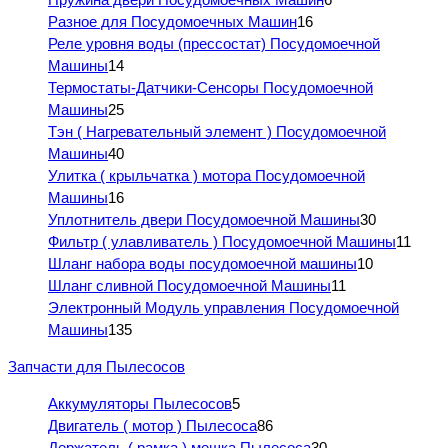
Разное для Посудомоечных Машин
16
Реле уровня воды (прессостат) Посудомоечной
Машины
14
Термостаты-Датчики-Сенсоры Посудомоечной
Машины
25
Тэн ( Нагревательный элемент ) Посудомоечной
Машины
40
Улитка ( крыльчатка ) мотора Посудомоечной
Машины
16
Уплотнитель двери Посудомоечной Машины
30
Фильтр ( улавливатель ) Посудомоечной Машины
11
Шланг набора воды посудомоечной машины
10
Шланг сливной Посудомоечной Машины
11
Электронный Модуль управления Посудомоечной
Машины
135
Запчасти для Пылесосов
Аккумуляторы Пылесосов
5
Двигатель ( мотор ) Пылесоса
86
Держатель ( рамка ) мешка Пылесоса
30