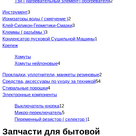
Тэн ( нагревательный элемент) обогревателя
2
Инструмент
3
Ионизаторы воды ( смягчение )
2
Клей-Силикон-Герметики-Смазки
3
Клеммы ( разъёмы )
3
Конденсатор пусковой Сушильной Машины
1
Крепеж
Хомуты
Хомуты нейлоновые
4
Прокладки, уплотнители, манжеты резиновые
2
Средства, аксессуары по уходу за техникой
54
Стиральные порошки
4
Электронные компоненты
Выключатель-кнопка
12
Микро-переключатель
5
Переменный резистор ( селектор )
1
Запчасти для бытовой