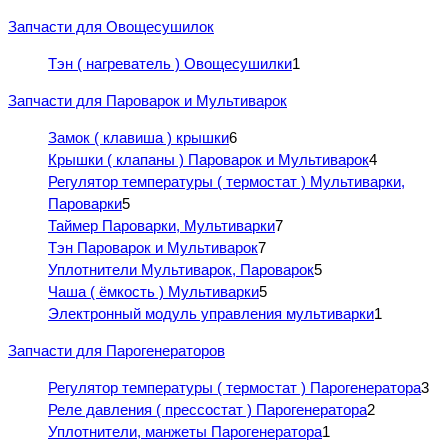
Запчасти для Овощесушилок
Тэн ( нагреватель ) Овощесушилки
1
Запчасти для Пароварок и Мультиварок
Замок ( клавиша ) крышки
6
Крышки ( клапаны ) Пароварок и Мультиварок
4
Регулятор температуры ( термостат ) Мультиварки,
Пароварки
5
Таймер Пароварки, Мультиварки
7
Тэн Пароварок и Мультиварок
7
Уплотнители Мультиварок, Пароварок
5
Чаша ( ёмкость ) Мультиварки
5
Электронный модуль управления мультиварки
1
Запчасти для Парогенераторов
Регулятор температуры ( термостат ) Парогенератора
3
Реле давления ( прессостат ) Парогенератора
2
Уплотнители, манжеты Парогенератора
1