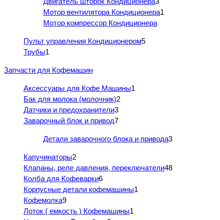
Двигатель шторок Кондиционера
3
Мотор вентилятора Кондиционера
1
Мотор компрессор Кондиционера
Пульт управления Кондиционером
5
Трубы
1
Запчасти для Кофемашин
Аксессуары для Кофе Машины
1
Бак для молока (молочник)
2
Датчики и предохранители
3
Заварочный блок и привод
7
Детали заварочного блока и привода
3
Капучинаторы
2
Клапаны, реле давления, переключатели
48
Колба для Кофеварки
6
Корпусные детали кофемашины
1
Кофемолка
9
Лоток ( емкость ) Кофемашины
1