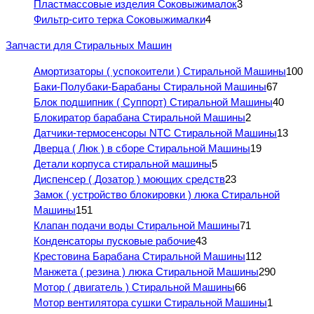
Пластмассовые изделия Соковыжималок
3
Фильтр-сито терка Соковыжималки
4
Запчасти для Стиральных Машин
Амортизаторы ( успокоители ) Стиральной Машины
100
Баки-Полубаки-Барабаны Стиральной Машины
67
Блок подшипник ( Суппорт) Стиральной Машины
40
Блокиратор барабана Стиральной Машины
2
Датчики-термосенсоры NTC Стиральной Машины
13
Дверца ( Люк ) в сборе Стиральной Машины
19
Детали корпуса стиральной машины
5
Диспенсер ( Дозатор ) моющих средств
23
Замок ( устройство блокировки ) люка Стиральной
Машины
151
Клапан подачи воды Стиральной Машины
71
Конденсаторы пусковые рабочие
43
Крестовина Барабана Стиральной Машины
112
Манжета ( резина ) люка Стиральной Машины
290
Мотор ( двигатель ) Стиральной Машины
66
Мотор вентилятора сушки Стиральной Машины
1