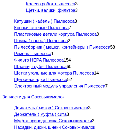
Колесо робот-пылесоса
3
Щетки, валики, фильтра
3
Катушки ( кабель ) Пылесоса
3
Кнопки сетевые Пылесоса
7
Пластиковые детали корпуса Пылесоса
9
Помпа ( насос ) Пылесоса
2
Пылесборник ( мешки, контейнеры ) Пылесоса
58
Ремень Пылесоса
1
Фильтр HEPA Пылесоса
154
Шланги, трубы Пылесоса
60
Щетки угольные для мотора Пылесоса
14
Щетки-насадки Пылесоса
52
Электронный модуль управления Пылесоса
7
Запчасти для Соковыжималок
Двигатель ( мотор ) Соковыжималки
3
Держатель ( муфта ) сита
3
Муфта привода ножа Соковыжималки
2
Насадки, диски, шнеки Соковыжималок