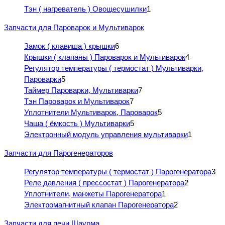
Тэн ( нагреватель ) Овощесушилки
1
Запчасти для Пароварок и Мультиварок
Замок ( клавиша ) крышки
6
Крышки ( клапаны ) Пароварок и Мультиварок
4
Регулятор температуры ( термостат ) Мультиварки,
Пароварки
5
Таймер Пароварки, Мультиварки
7
Тэн Пароварок и Мультиварок
7
Уплотнители Мультиварок, Пароварок
5
Чаша ( ёмкость ) Мультиварки
5
Электронный модуль управления мультиварки
1
Запчасти для Парогенераторов
Регулятор температуры ( термостат ) Парогенератора
3
Реле давления ( прессостат ) Парогенератора
2
Уплотнители, манжеты Парогенератора
1
Электромагнитный клапан Парогенератора
2
Запчасти для печи Шаурма