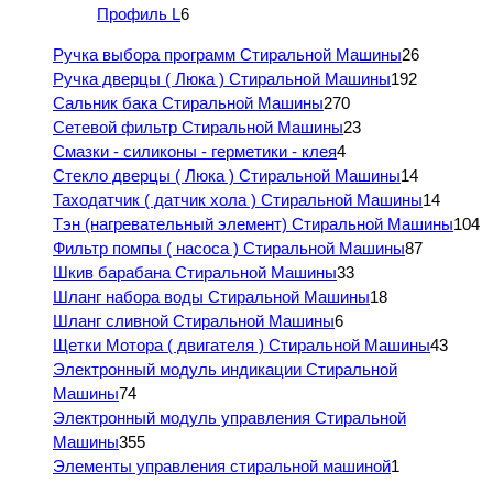
Профиль L
6
Ручка выбора программ Стиральной Машины
26
Ручка дверцы ( Люка ) Стиральной Машины
192
Сальник бака Стиральной Машины
270
Сетевой фильтр Стиральной Машины
23
Смазки - силиконы - герметики - клея
4
Стекло дверцы ( Люка ) Стиральной Машины
14
Таходатчик ( датчик хола ) Стиральной Машины
14
Тэн (нагревательный элемент) Стиральной Машины
104
Фильтр помпы ( насоса ) Стиральной Машины
87
Шкив барабана Стиральной Машины
33
Шланг набора воды Стиральной Машины
18
Шланг сливной Стиральной Машины
6
Щетки Мотора ( двигателя ) Стиральной Машины
43
Электронный модуль индикации Стиральной
Машины
74
Электронный модуль управления Стиральной
Машины
355
Элементы управления стиральной машиной
1