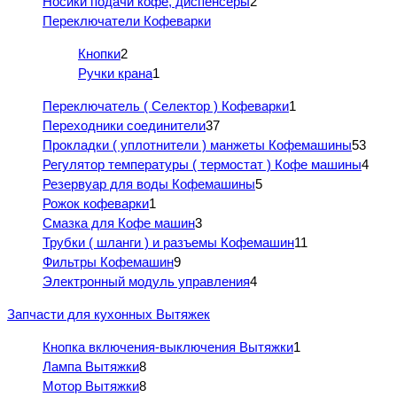
Носики подачи кофе, диспенсеры
2
Переключатели Кофеварки
Кнопки
2
Ручки крана
1
Переключатель ( Селектор ) Кофеварки
1
Переходники соединители
37
Прокладки ( уплотнители ) манжеты Кофемашины
53
Регулятор температуры ( термостат ) Кофе машины
4
Резервуар для воды Кофемашины
5
Рожок кофеварки
1
Смазка для Кофе машин
3
Трубки ( шланги ) и разъемы Кофемашин
11
Фильтры Кофемашин
9
Электронный модуль управления
4
Запчасти для кухонных Вытяжек
Кнопка включения-выключения Вытяжки
1
Лампа Вытяжки
8
Мотор Вытяжки
8