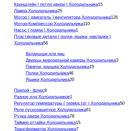
Кронштейн ( петля двери ) Холодильника
15
Лампа Холодильника
25
Мотор ( двигатель ) вентилятора Холодильника
126
Мотор-Компрессор Холодильника
110
Насос ( помпа ) Холодильника
1
Пластиковые детали ( полки, ящики, накладки )
Холодильника
56
Вкладыши для яиц
Дверцы морозильной камеры Холодильника
3
Панели, крышки Холодильника
19
Полки Холодильника
46
Ящики Холодильника
20
Припой - флюс
8
Разное для Холодильников
1
Регулятор температуры ( термостат ) Холодильника
50
Реле пускозащитное Холодильника
61
Ручка двери Холодильника
78
Таймер оттайки Холодильника
15
Трансформатор Холодильника
7