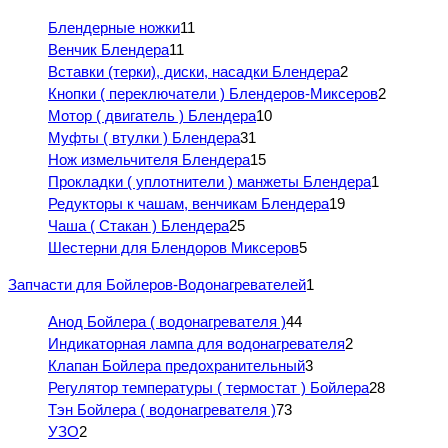
Блендерные ножки
11
Венчик Блендера
11
Вставки (терки), диски, насадки Блендера
2
Кнопки ( переключатели ) Блендеров-Миксеров
2
Мотор ( двигатель ) Блендера
10
Муфты ( втулки ) Блендера
31
Нож измельчителя Блендера
15
Прокладки ( уплотнители ) манжеты Блендера
1
Редукторы к чашам, венчикам Блендера
19
Чаша ( Стакан ) Блендера
25
Шестерни для Блендоров Миксеров
5
Запчасти для Бойлеров-Водонагревателей
1
Анод Бойлера ( водонагревателя )
44
Индикаторная лампа для водонагревателя
2
Клапан Бойлера предохранительный
3
Регулятор температуры ( термостат ) Бойлера
28
Тэн Бойлера ( водонагревателя )
73
УЗО
2