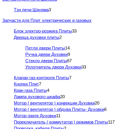
Тэн печи Шаурма
3
Запчасти для Плит электрических и газовых
Блок электро-розжига Плиты
33
Дверца духовки плиты
2
Петля двери Плиты
14
Ручка двери Духовки
9
Стекло двери Плиты
67
Уплотнитель двери Духовки
33
Клапан газ-контроля Плиты
7
Кнопки Плит
7
Кран газа Плиты
4
Лампа духового шкафа
20
Мотор ( вентилятор ) конвекции Духовки
20
Мотор ( вентилятор ) обдува Плиты- Духовки
6
Мотор гриля Духовки
11
Переключатель ( коммутатор ) режимов Плиты
117
Проводка, кабеля Плиты
2