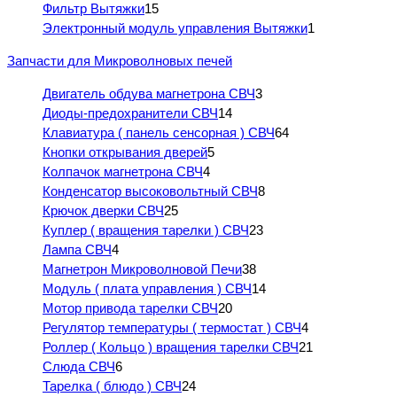
Фильтр Вытяжки
15
Электронный модуль управления Вытяжки
1
Запчасти для Микроволновых печей
Двигатель обдува магнетрона СВЧ
3
Диоды-предохранители СВЧ
14
Клавиатура ( панель сенсорная ) СВЧ
64
Кнопки открывания дверей
5
Колпачок магнетрона СВЧ
4
Конденсатор высоковольтный СВЧ
8
Крючок дверки СВЧ
25
Куплер ( вращения тарелки ) СВЧ
23
Лампа СВЧ
4
Магнетрон Микроволновой Печи
38
Модуль ( плата управления ) СВЧ
14
Мотор привода тарелки СВЧ
20
Регулятор температуры ( термостат ) СВЧ
4
Роллер ( Кольцо ) вращения тарелки СВЧ
21
Слюда СВЧ
6
Тарелка ( блюдо ) СВЧ
24