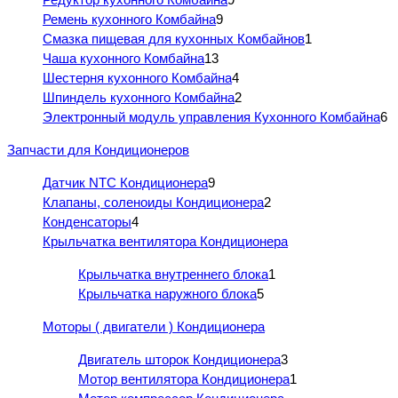
Ремень кухонного Комбайна
9
Смазка пищевая для кухонных Комбайнов
1
Чаша кухонного Комбайна
13
Шестерня кухонного Комбайна
4
Шпиндель кухонного Комбайна
2
Электронный модуль управления Кухонного Комбайна
6
Запчасти для Кондиционеров
Датчик NTC Кондиционера
9
Клапаны, соленоиды Кондиционера
2
Конденсаторы
4
Крыльчатка вентилятора Кондиционера
Крыльчатка внутреннего блока
1
Крыльчатка наружного блока
5
Моторы ( двигатели ) Кондиционера
Двигатель шторок Кондиционера
3
Мотор вентилятора Кондиционера
1