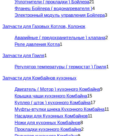
Уплотнители ( прокладки ) Бойлера
21
Фланец Бойлера ( водонагревателя )
4
Электронный модуль управления Бойлера
3
Запчасти для Газовых Котлов, Колонок
Аварийные ( предохранительные ) клапана
2
Реле давления Котла
1
Запчасти для Гриля
1
Регулятор температуры ( термостат ) Гриля
1
Запчасти для Комбайнов кухонных
Двигатель ( Мотор ) кухонного Комбайна
9
Крышка чаши кухонного Комбайна
15
Куплер ( шток ) кухонного Комбайна
17
Муфты-втулки шнека Кухонного Комбайна
11
Насадки для Кухонных Комбайнов
11
Ножи для кухонных Комбайнов
8
Прокладки кухонного Комбайна
2
Редуктор кухонного Комбайна
9