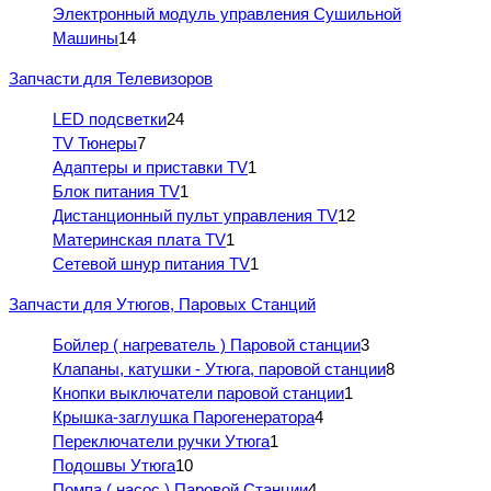
Электронный модуль управления Сушильной
Машины
14
Запчасти для Телевизоров
LED подсветки
24
TV Тюнеры
7
Адаптеры и приставки TV
1
Блок питания TV
1
Дистанционный пульт управления TV
12
Материнская плата TV
1
Сетевой шнур питания TV
1
Запчасти для Утюгов, Паровых Станций
Бойлер ( нагреватель ) Паровой станции
3
Клапаны, катушки - Утюга, паровой станции
8
Кнопки выключатели паровой станции
1
Крышка-заглушка Парогенератора
4
Переключатели ручки Утюга
1
Подошвы Утюга
10
Помпа ( насос ) Паровой Станции
4