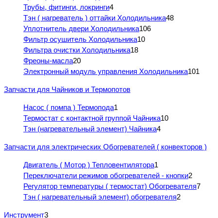
Трубы, фитинги, локринги
4
Тэн ( нагреватель ) оттайки Холодильника
48
Уплотнитель двери Холодильника
106
Фильтр осушитель Холодильника
10
Фильтра очистки Холодильника
18
Фреоны-масла
20
Электронный модуль управления Холодильника
101
Запчасти для Чайников и Термопотов
Насос ( помпа ) Термопода
1
Термостат с контактной группой Чайника
10
Тэн (нагревательный элемент) Чайника
4
Запчасти для электрических Обогревателей ( конвекторов )
Двигатель ( Мотор ) Тепловентилятора
1
Переключатели режимов обогревателей - кнопки
2
Регулятор температуры ( термостат) Обогревателя
7
Тэн ( нагревательный элемент) обогревателя
2
Инструмент
3