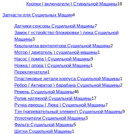
Кнопки ( включатели ) Стиральной Машины
18
Запчасти для Сушильных Машин
4
Датчики-сенсоры Сушильной Машины
7
Замок ( устройство блокировки ) люка Сушильной
Машины
3
Крыльчатка вентилятора Сушильной Машины
2
Мотор ( двигатель ) сушильной машины
1
Насос ( помпа ) Сушильной Машины
9
Ножка ( опора ) Сушильной Машины
1
Переключатели
1
Пластиковые детали корпуса Сушильной Машины
1
Ребро ( Активатор ) барабана Сушильной Машины
2
Ремень Сушильной Машины
46
Ролик натяжной Сушильной Машины
17
Ручка дверцы ( Люка ) Сушильной Машины
7
Тэн (нагревательный элемент) Сушильной Машины
9
Уплотнители Сушильной Машины
3
Фильтр Сушильной Машины
5
Щетки Сушильной Машины
1