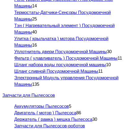
Машины
14
Термостаты-Датчики-Сенсоры Посудомоечной
Машины
25
Тэн ( Нагревательный элемент ) Посудомоечной
Машины
40
Улитка ( крыльчатка ) мотора Посудомоечной
Машины
16
Уплотнитель двери Посудомоечной Машины
30
Фильтр ( улавливатель ) Посудомоечной Машины
11
Шланг набора воды посудомоечной машины
10
Шланг сливной Посудомоечной Машины
11
Электронный Модуль управления Посудомоечной
Машины
135
Запчасти для Пылесосов
Аккумуляторы Пылесосов
5
Двигатель ( мотор ) Пылесоса
86
Держатель ( рамка ) мешка Пылесоса
30
Запчасти для Пылесосов-роботов