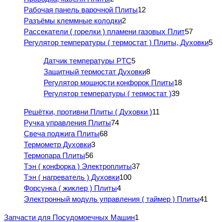
Рабочая панель варочной Плиты
12
Разъёмы клеммные колодки
2
Рассекатели ( горелки ) пламени газовых Плит
57
Регулятор температуры ( термостат ) Плиты, Духовки
5
Датчик температуры PTC
5
Защитный термостат Духовки
8
Регулятор мощности конфорок Плиты
18
Регулятор температуры ( термостат )
39
Решётки, противни Плиты ( Духовки )
11
Ручка управления Плиты
74
Свеча поджига Плиты
68
Термометр Духовки
3
Термопара Плиты
56
Тэн ( конфорка ) Электроплиты
37
Тэн ( нагреватель ) Духовки
100
Форсунка ( жиклер ) Плиты
4
Электронный модуль управления ( таймер ) Плиты
41
Запчасти для Посудомоечных Машин
1