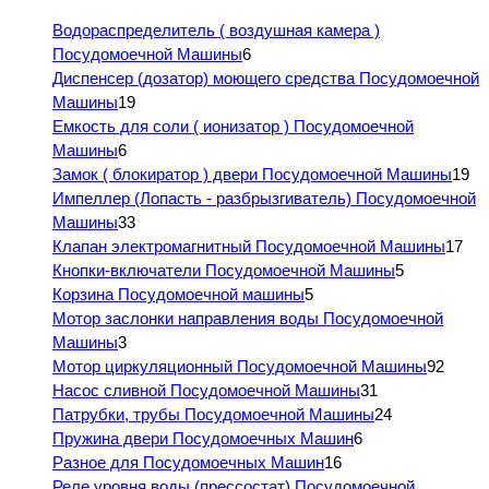
Водораспределитель ( воздушная камера )
Посудомоечной Машины
6
Диспенсер (дозатор) моющего средства Посудомоечной
Машины
19
Емкость для соли ( ионизатор ) Посудомоечной
Машины
6
Замок ( блокиратор ) двери Посудомоечной Машины
19
Импеллер (Лопасть - разбрызгиватель) Посудомоечной
Машины
33
Клапан электромагнитный Посудомоечной Машины
17
Кнопки-включатели Посудомоечной Машины
5
Корзина Посудомоечной машины
5
Мотор заслонки направления воды Посудомоечной
Машины
3
Мотор циркуляционный Посудомоечной Машины
92
Насос сливной Посудомоечной Машины
31
Патрубки, трубы Посудомоечной Машины
24
Пружина двери Посудомоечных Машин
6
Разное для Посудомоечных Машин
16
Реле уровня воды (прессостат) Посудомоечной