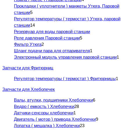
Прокладки ( уплотнители ) манжеты Утюга, Паровой
станции
5
Регулятор температуры ( термостат ) Утюга, паровой
станции
14
Резервуар для воды паровой станции
Реле давления Паровой станции
5
Фильтр Утюга
2
Шланг подачи пара для отпаривателя
1
Электронный модуль управления паровой станции
1
Запчасти для Фритюрниц
Регулятор температуры ( термостат ) Фритюрницы
1
Запчасти для Хлебопечек
Валы, втулки, подшипники Хлебопечки
6
Ведро ( емкость ) Хлебопечки
28
Датчики-сенсоры хлебопечки
1
Двигатель ( мотор ) привода Хлебопечки
9
Лопатка ( мешалка ) Хлебопечки
23