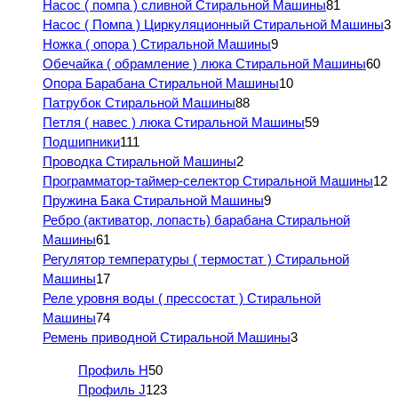
Насос ( помпа ) сливной Стиральной Машины
81
Насос ( Помпа ) Циркуляционный Стиральной Машины
3
Ножка ( опора ) Стиральной Машины
9
Обечайка ( обрамление ) люка Стиральной Машины
60
Опора Барабана Стиральной Машины
10
Патрубок Стиральной Машины
88
Петля ( навес ) люка Стиральной Машины
59
Подшипники
111
Проводка Стиральной Машины
2
Программатор-таймер-селектор Стиральной Машины
12
Пружина Бака Стиральной Машины
9
Ребро (активатор, лопасть) барабана Стиральной
Машины
61
Регулятор температуры ( термостат ) Стиральной
Машины
17
Реле уровня воды ( прессостат ) Стиральной
Машины
74
Ремень приводной Стиральной Машины
3
Профиль H
50
Профиль J
123