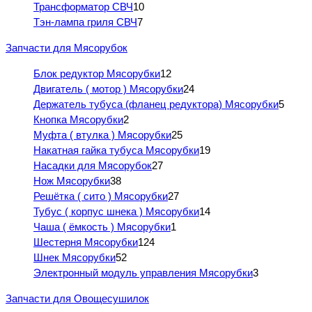
Трансформатор СВЧ
10
Тэн-лампа гриля СВЧ
7
Запчасти для Мясорубок
Блок редуктор Мясорубки
12
Двигатель ( мотор ) Мясорубки
24
Держатель тубуса (фланец редуктора) Мясорубки
5
Кнопка Мясорубки
2
Муфта ( втулка ) Мясорубки
25
Накатная гайка тубуса Мясорубки
19
Насадки для Мясорубок
27
Нож Мясорубки
38
Решётка ( сито ) Мясорубки
27
Тубус ( корпус шнека ) Мясорубки
14
Чаша ( ёмкость ) Мясорубки
1
Шестерня Мясорубки
124
Шнек Мясорубки
52
Электронный модуль управления Мясорубки
3
Запчасти для Овощесушилок