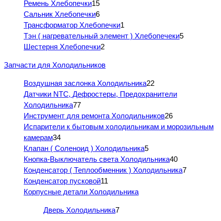
Ремень Хлебопечки
15
Сальник Хлебопечки
6
Трансформатор Хлебопечки
1
Тэн ( нагревательный элемент ) Хлебопечеки
5
Шестерня Хлебопечки
2
Запчасти для Холодильников
Воздушная заслонка Холодильника
22
Датчики NTC, Дефростеры, Предохранители
Холодильника
77
Инструмент для ремонта Холодильников
26
Испарители к бытовым холодильникам и морозильным
камерам
34
Клапан ( Соленоид ) Холодильника
5
Кнопка-Выключатель света Холодильника
40
Конденсатор ( Теплообменник ) Холодильника
7
Конденсатор пусковой
11
Корпусные детали Холодильника
Дверь Холодильника
7