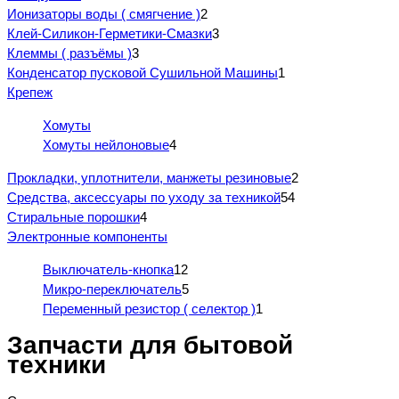
Ионизаторы воды ( смягчение )
2
Клей-Силикон-Герметики-Смазки
3
Клеммы ( разъёмы )
3
Конденсатор пусковой Сушильной Машины
1
Крепеж
Хомуты
Хомуты нейлоновые
4
Прокладки, уплотнители, манжеты резиновые
2
Средства, аксессуары по уходу за техникой
54
Стиральные порошки
4
Электронные компоненты
Выключатель-кнопка
12
Микро-переключатель
5
Переменный резистор ( селектор )
1
Запчасти для бытовой
техники