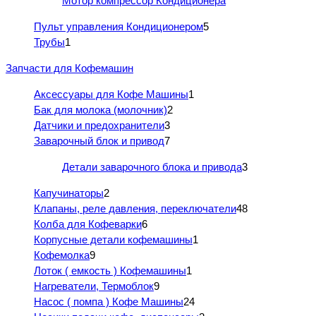
Мотор компрессор Кондиционера
Пульт управления Кондиционером
5
Трубы
1
Запчасти для Кофемашин
Аксессуары для Кофе Машины
1
Бак для молока (молочник)
2
Датчики и предохранители
3
Заварочный блок и привод
7
Детали заварочного блока и привода
3
Капучинаторы
2
Клапаны, реле давления, переключатели
48
Колба для Кофеварки
6
Корпусные детали кофемашины
1
Кофемолка
9
Лоток ( емкость ) Кофемашины
1
Нагреватели, Термоблок
9
Насос ( помпа ) Кофе Машины
24